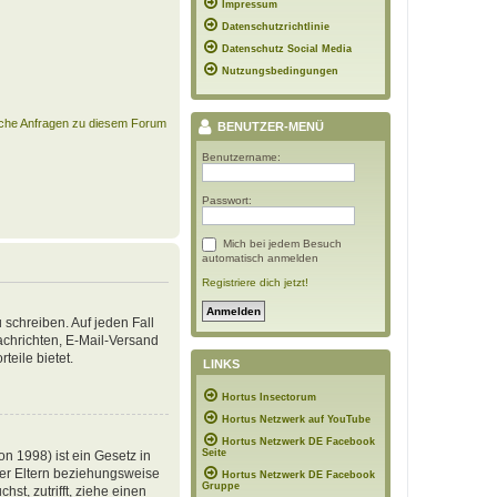
Impressum
Datenschutzrichtlinie
Datenschutz Social Media
Nutzungsbedingungen
ische Anfragen zu diesem Forum
BENUTZER-MENÜ
Benutzername:
Passwort:
Mich bei jedem Besuch
automatisch anmelden
Registriere dich jetzt!
 schreiben. Auf jeden Fall
Nachrichten, E-Mail-Versand
teile bietet.
LINKS
Hortus Insectorum
Hortus Netzwerk auf YouTube
Hortus Netzwerk DE Facebook
Seite
n 1998) ist ein Gesetz in
der Eltern beziehungsweise
Hortus Netzwerk DE Facebook
Gruppe
st, zutrifft, ziehe einen