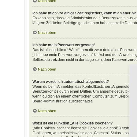
Nach oben
Ich habe mich vor einiger Zeit registriert, kann mich aber n
Es kann sein, dass ein Administrator dein Benutzerkonto aus v
längere Zeit keine Beiträge geschrieben haben, um die Datenba
Nach oben
Ich habe mein Passwort vergessen!
Das ist nicht schlimm! Wir können dir zwar dein altes Passwort
„Ich habe mein Passwort vergessen“ klickst und den Anweisunge
Solltest du trotzdem nicht in der Lage sein, dein Passwort zur
Nach oben
Warum werde ich automatisch abgemeldet?
Wenn du beim Anmelden das Kontrollkästchen „Angemeldet bleib
Benutzerkontos durch einen Dritten. Um angemeldet zu bleibe
wenn du dich an einem öffentlichen Computer, zum Beispiel in 
Board-Administration ausgeschaltet.
Nach oben
Wozu ist die Funktion „Alle Cookies löschen“?
„Alle Cookies löschen“ löscht die Cookies, die phpBB erstellt
Funktionen, wie beispielsweise den „Gelesen“-Status – sofern