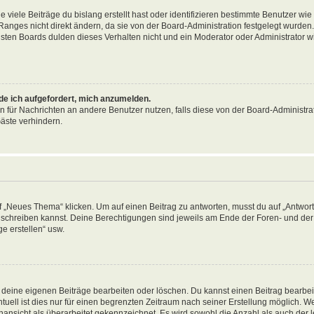
viele Beiträge du bislang erstellt hast oder identifizieren bestimmte Benutzer wi
anges nicht direkt ändern, da sie von der Board-Administration festgelegt wurden. 
ten Boards dulden dieses Verhalten nicht und ein Moderator oder Administrator w
rde ich aufgefordert, mich anzumelden.
on für Nachrichten an andere Benutzer nutzen, falls diese von der Board-Administrat
äste verhindern.
„Neues Thema“ klicken. Um auf einen Beitrag zu antworten, musst du auf „Antworte
ag schreiben kannst. Deine Berechtigungen sind jeweils am Ende der Foren- und der 
e erstellen“ usw.
r deine eigenen Beiträge bearbeiten oder löschen. Du kannst einen Beitrag bearbe
tuell ist dies nur für einen begrenzten Zeitraum nach seiner Erstellung möglich. 
nansicht als überarbeitet gekennzeichnet. Es wird sowohl die Anzahl als auch der le