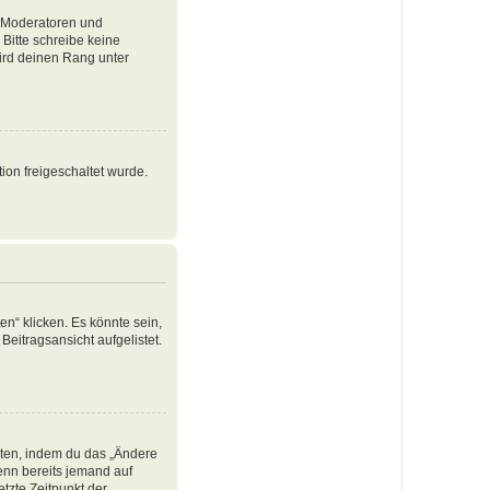
e Moderatoren und
Bitte schreibe keine
ird deinen Rang unter
ion freigeschaltet wurde.
n“ klicken. Es könnte sein,
Beitragsansicht aufgelistet.
iten, indem du das „Ändere
Wenn bereits jemand auf
tzte Zeitpunkt der