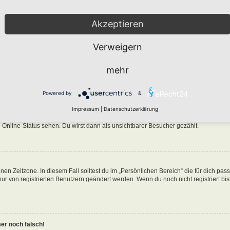
Akzeptieren
Verweigern
n in der Datenbank des Boards gespeichert. Um diese zu ändern, gehe in den „Persö
mehr
nen Benutzernamen klickst. Dort kannst du alle deine Einstellungen ändern.
Powered by
&
ine-Liste auftaucht?
Impressum
|
Datenschutzerklärung
n eine Option „Meinen Online-Status während dieser Sitzung verbergen“. Wenn du d
 Online-Status sehen. Du wirst dann als unsichtbarer Besucher gezählt.
nen Zeitzone. In diesem Fall solltest du im „Persönlichen Bereich“ die für dich pa
 nur von registrierten Benutzern geändert werden. Wenn du noch nicht registriert bist
mer noch falsch!