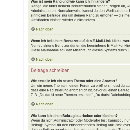
Was ist mein Rang und wie kann ich ihn ändern?
Ränge, die unter deinem Benutzernamen stehen, zeigen an, wie 
Administratoren. Normalerweise kannst du den Wortlaut eines R
sinnlosen Beiträge, nur um deinen Rang zu erhöhen — die meis
Umständen einfach wieder zurücksetzen.
Nach oben
Wenn ich bei einem Benutzer auf den E-Mail-Link klicke, we
Nur registrierte Benutzer dürfen die foreninterne E-Mail-Funkti
Diese Maßnahme soll den Missbrauch dieses Systems durch G
Nach oben
Beiträge schreiben
Wie erstelle ich ein neues Thema oder eine Antwort?
Um ein neues Thema in einem Forum zu eröffnen, musst du auf 
dass eine Registrierung erforderlich ist, bevor du einen Beitr
Z. B. „Du darfst neue Themen erstellen“, „Du darfst Dateianhäng
Nach oben
Wie kann ich einen Beitrag bearbeiten oder löschen?
Wenn du nicht Administrator oder Moderator bist, kannst du nu
Beitrag“-Symbol für den entsprechenden Beitrag anklickst; even
deinen Beitrag geantwortet hat, wird dein Beitrag in der Theme