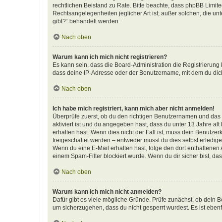
rechtlichen Beistand zu Rate. Bitte beachte, dass phpBB Limite
Rechtsangelegenheiten jeglicher Art ist; außer solchen, die u
gibt?“ behandelt werden.
Nach oben
Warum kann ich mich nicht registrieren?
Es kann sein, dass die Board-Administration die Registrierun
dass deine IP-Adresse oder der Benutzername, mit dem du dich 
Nach oben
Ich habe mich registriert, kann mich aber nicht anmelden!
Überprüfe zuerst, ob du den richtigen Benutzernamen und das
aktiviert ist und du angegeben hast, dass du unter 13 Jahre al
erhalten hast. Wenn dies nicht der Fall ist, muss dein Benutzer
freigeschaltet werden – entweder musst du dies selbst erledigen 
Wenn du eine E-Mail erhalten hast, folge den dort enthaltene
einem Spam-Filter blockiert wurde. Wenn du dir sicher bist, d
Nach oben
Warum kann ich mich nicht anmelden?
Dafür gibt es viele mögliche Gründe. Prüfe zunächst, ob dein B
um sicherzugehen, dass du nicht gesperrt wurdest. Es ist ebenf