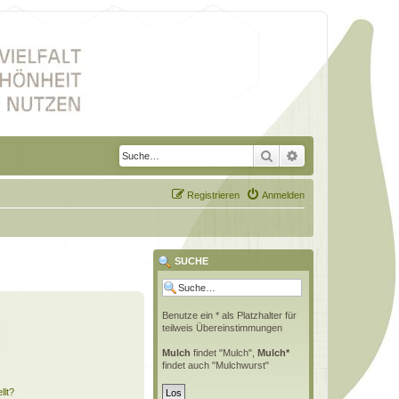
Suche
Erweiterte Suche
Registrieren
Anmelden
SUCHE
Benutze ein * als Platzhalter für
teilweis Übereinstimmungen
Mulch
findet "Mulch",
Mulch*
findet auch "Mulchwurst"
llt?