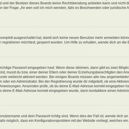
d und der Besitzer dieses Boards keine Rechtsberatung anbieten kann und nicht die
nter der Frage „An wen soll ich mich wenden, falls es Beschwerden oder juristisch
g komplett ausgeschaltet hat, damit sich keine neuen Benutzer mehr anmelden könn
registrieren möchtest, gesperrt wurden. Um Hilfe zu erhalten, wende dich an die 
 richtige Passwort eingegeben hast. Wenn diese stimmen, dann gibt es zwei Mögl
t bist, musst du bzw. einer deiner Eltern oder deiner Erziehungsberechtigten den A
konto vielleicht aktiviert werden. Bei einigen Boards müssen alle neu angemeldeten
oder ein Administrator. Bei der Registrierung wurde dir mitgeteilt, ob eine Aktivieru
n Anweisungen. Ansonsten prüfe, ob du deine E-Mail-Adresse korrekt eingegeben ha
ass deine E-Mail-Adresse korrekt eingegeben wurde, dann kontaktiere einen Administ
enutzername und dein Passwort richtig sind. Wenn dies der Fall ist, wende dich an
alls möglich, dass ein Konfigurationsproblem mit der Website vorliegt, welches ein