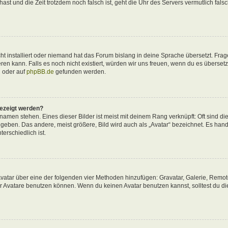
 hast und die Zeit trotzdem noch falsch ist, geht die Uhr des Servers vermutlich fals
t installiert oder niemand hat das Forum bislang in deine Sprache übersetzt. Frag
ieren kann. Falls es noch nicht existiert, würden wir uns freuen, wenn du es überse
d
oder auf
phpBB.de
gefunden werden.
gezeigt werden?
amen stehen. Eines dieser Bilder ist meist mit deinem Rang verknüpft: Oft sind di
eben. Das andere, meist größere, Bild wird auch als „Avatar“ bezeichnet. Es hande
erschiedlich ist.
 Avatar über eine der folgenden vier Methoden hinzufügen: Gravatar, Galerie, Remo
 Avatare benutzen können. Wenn du keinen Avatar benutzen kannst, solltest du di