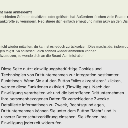
icht mehr anmelden?!
erschieden Gründen deaktiviert oder gelöscht hat. Außerdem löschen viele Boards r
nkgröße zu verringern. Registriere dich einfach erneut und nimm aktiv an den Disk
 nicht wieder mitteilen, du kannst es jedoch zurücksetzen. Dies machst du, indem d
n folgst. So solltest du dich schnell wieder anmelden können.
ückzusetzen, so wende dich an die Board-Administration.
Diese Seite nutzt einwilligungsbedürftige Cookies und
Technologien von Drittunternehmen zur Integration bestimmter
Funktionen. Wenn Sie auf den Button "Alles akzeptieren" klicken,
en“ nicht auswählst, wirst du nur für eine Sitzung angemeldet. Dies verhindert 
n, kannst du das Kästchen „Angemeldet bleiben“ beim Anmelden auswählen. Dies is
werden diese Funktionen aktiviert (Einwilligung). Nach der
einem Internetcafé, befindest. Wenn diese Option nicht zur Verfügung steht, dann w
Einwilligung verarbeiten wir und die betroffenen Drittunternehmen
Ihre personenbezogenen Daten für verschiedene Zwecke.
Detaillierte Informationen zu Zweck, Rechtsgrundlagen,
Drittunternehmen können Sie unter dem Button "Mehr" und in
unserer Datenschutzerklärung einsehen. Sie können Ihre
 hat und die dafür sorgen, dass du im Forum angemeldet bleibst. Außerdem ermögli
Einwilligung jederzeit widerrufen.
 sie von der Board-Administration aktiviert wurden. Wenn du Probleme bei der An-