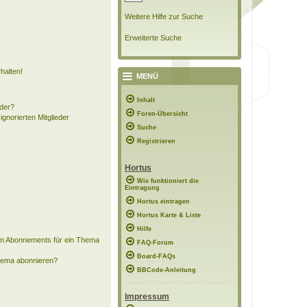
Weitere Hilfe zur Suche
Erweiterte Suche
halten!
MENÜ
Inhalt
eder?
Foren-Übersicht
ignorierten Mitglieder
Suche
Registrieren
Hortus
Wie funktioniert die
Eintragung
Hortus eintragen
Hortus Karte & Liste
Hilfe
em Abonnements für ein Thema
FAQ-Forum
Board-FAQs
Thema abonnieren?
BBCode-Anleitung
Impressum