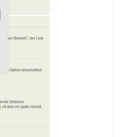
nlichen Bereich“; der Link
iese Option einschaltest,
ssende Zeitzone
, ist dies ein guter Grund,