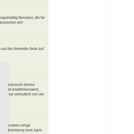
egelmäßig Benutzer, die für
ussionen teil!
u auf der Anmelde-Seite auf
den Missbrauch deines
t nicht empfehlenswert,
urde sie vermutlich von der
chen Cookies einige
 oder Abmeldung hast, kann