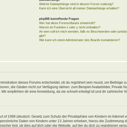
Welche Dateianhänge sind in diesem Forum zulässig?
Kann ich eine Übersicht all meiner Dateianhänge erhalten?
phpBB betreffende Fragen
Wer hat diese Forensoftware entwickelt?
Warum ist Funktion x oder y nicht enthalten?
An wen soll ich mich wenden, falls es Beschwerden oder jurist
gibt?
Wie kann ich einen Administrator des Boards kontaktieren?
inistration dieses Forums entscheidet, ob du registriert sein musst, um Beiträge zu
unktionen, die Gästen nicht zur Verfügung stehen: zum Beispiel Avatarbilder, Private 
 Wir empfehlen dir eine Anmeldung, da sie schnell erledigt ist und dir zahlreiche Vor
t of 1998 (deutsch: Gesetz zum Schutz der Privatsphäre von Kindern im Internet vo
 persönliche Daten von Kindern unter 13 Jahren erheben, hierzu die Zustimmung 
her bist, ob dies auf dich oder die Website, auf der du dich zu registrieren versuch