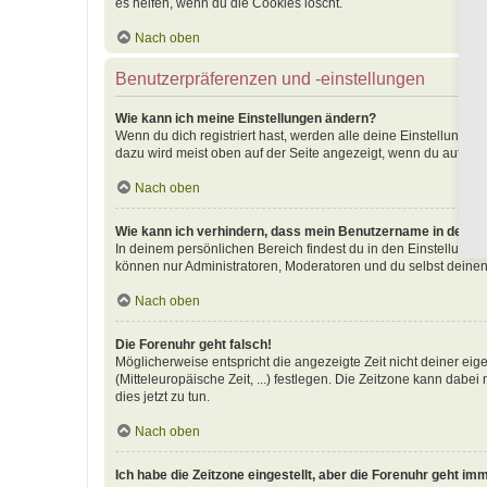
es helfen, wenn du die Cookies löscht.
Nach oben
Benutzerpräferenzen und -einstellungen
Wie kann ich meine Einstellungen ändern?
Wenn du dich registriert hast, werden alle deine Einstellunge
dazu wird meist oben auf der Seite angezeigt, wenn du auf dei
Nach oben
Wie kann ich verhindern, dass mein Benutzername in der Onl
In deinem persönlichen Bereich findest du in den Einstellunge
können nur Administratoren, Moderatoren und du selbst deinen
Nach oben
Die Forenuhr geht falsch!
Möglicherweise entspricht die angezeigte Zeit nicht deiner eige
(Mitteleuropäische Zeit, ...) festlegen. Die Zeitzone kann dabei
dies jetzt zu tun.
Nach oben
Ich habe die Zeitzone eingestellt, aber die Forenuhr geht im