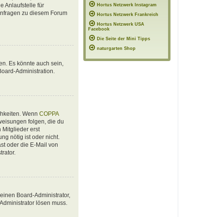
 Anlaufstelle für
Hortus Netzwerk Instagram
e Anfragen zu diesem Forum
Hortus Netzwerk Frankreich
Hortus Netzwerk USA
Facebook
Die Seite der Mini Tipps
naturgarten Shop
en. Es könnte auch sein,
Board-Administration.
ichkeiten. Wenn
COPPA
nweisungen folgen, die du
 Mitglieder erst
ng nötig ist oder nicht.
st oder die E-Mail von
rator.
 einen Board-Administrator,
 Administrator lösen muss.