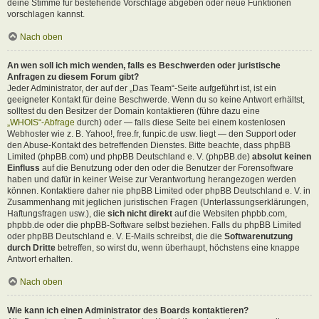
deine Stimme für bestehende Vorschläge abgeben oder neue Funktionen
vorschlagen kannst.
Nach oben
An wen soll ich mich wenden, falls es Beschwerden oder juristische
Anfragen zu diesem Forum gibt?
Jeder Administrator, der auf der „Das Team“-Seite aufgeführt ist, ist ein
geeigneter Kontakt für deine Beschwerde. Wenn du so keine Antwort erhältst,
solltest du den Besitzer der Domain kontaktieren (führe dazu eine
„WHOIS“-Abfrage
durch) oder — falls diese Seite bei einem kostenlosen
Webhoster wie z. B. Yahoo!, free.fr, funpic.de usw. liegt — den Support oder
den Abuse-Kontakt des betreffenden Dienstes. Bitte beachte, dass phpBB
Limited (phpBB.com) und phpBB Deutschland e. V. (phpBB.de)
absolut keinen
Einfluss
auf die Benutzung oder den oder die Benutzer der Forensoftware
haben und dafür in keiner Weise zur Verantwortung herangezogen werden
können. Kontaktiere daher nie phpBB Limited oder phpBB Deutschland e. V. in
Zusammenhang mit jeglichen juristischen Fragen (Unterlassungserklärungen,
Haftungsfragen usw.), die
sich nicht direkt
auf die Websiten phpbb.com,
phpbb.de oder die phpBB-Software selbst beziehen. Falls du phpBB Limited
oder phpBB Deutschland e. V. E-Mails schreibst, die die
Softwarenutzung
durch Dritte
betreffen, so wirst du, wenn überhaupt, höchstens eine knappe
Antwort erhalten.
Nach oben
Wie kann ich einen Administrator des Boards kontaktieren?