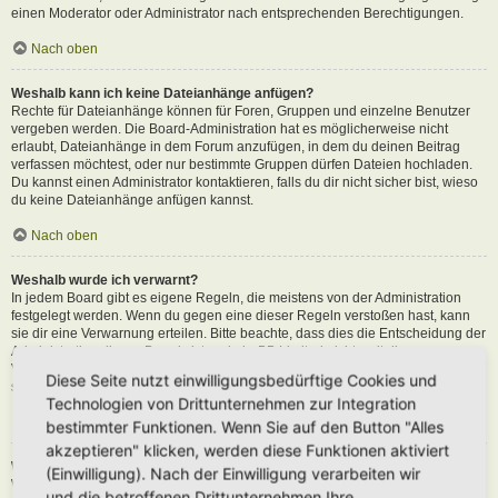
einen Moderator oder Administrator nach entsprechenden Berechtigungen.
Nach oben
Weshalb kann ich keine Dateianhänge anfügen?
Rechte für Dateianhänge können für Foren, Gruppen und einzelne Benutzer
vergeben werden. Die Board-Administration hat es möglicherweise nicht
erlaubt, Dateianhänge in dem Forum anzufügen, in dem du deinen Beitrag
verfassen möchtest, oder nur bestimmte Gruppen dürfen Dateien hochladen.
Du kannst einen Administrator kontaktieren, falls du dir nicht sicher bist, wieso
du keine Dateianhänge anfügen kannst.
Nach oben
Weshalb wurde ich verwarnt?
In jedem Board gibt es eigene Regeln, die meistens von der Administration
festgelegt werden. Wenn du gegen eine dieser Regeln verstoßen hast, kann
sie dir eine Verwarnung erteilen. Bitte beachte, dass dies die Entscheidung der
Administration dieses Boards ist und phpBB Limited nichts mit dieser
Verwarnung zu tun hat. Kontaktiere einen Administrator, sofern du die nicht
Diese Seite nutzt einwilligungsbedürftige Cookies und
sicher bist, wieso du verwarnt wurdest.
Technologien von Drittunternehmen zur Integration
Nach oben
bestimmter Funktionen. Wenn Sie auf den Button "Alles
akzeptieren" klicken, werden diese Funktionen aktiviert
Wie kann ich Beiträge den Moderatoren melden?
(Einwilligung). Nach der Einwilligung verarbeiten wir
Wenn ein Administrator die entsprechenden Berechtigungen vergeben hat,
und die betroffenen Drittunternehmen Ihre