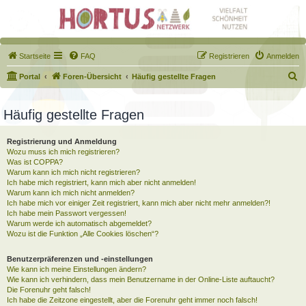
Startseite
FAQ
Registrieren
Anmelden
S
Portal
Foren-Übersicht
Häufig gestellte Fragen
u
c
Häufig gestellte Fragen
h
Registrierung und Anmeldung
e
Wozu muss ich mich registrieren?
Was ist COPPA?
Warum kann ich mich nicht registrieren?
Ich habe mich registriert, kann mich aber nicht anmelden!
Warum kann ich mich nicht anmelden?
Ich habe mich vor einiger Zeit registriert, kann mich aber nicht mehr anmelden?!
Ich habe mein Passwort vergessen!
Warum werde ich automatisch abgemeldet?
Wozu ist die Funktion „Alle Cookies löschen“?
Benutzerpräferenzen und -einstellungen
Wie kann ich meine Einstellungen ändern?
Wie kann ich verhindern, dass mein Benutzername in der Online-Liste auftaucht?
Die Forenuhr geht falsch!
Ich habe die Zeitzone eingestellt, aber die Forenuhr geht immer noch falsch!