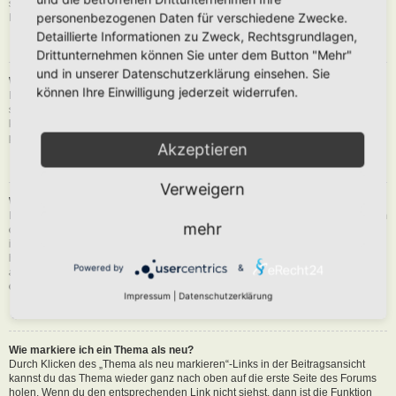
siehst du eine Schaltfläche in der Nähe des Beitrags, um diesen zu melden.
personenbezogenen Daten für verschiedene Zwecke.
Du wirst dann durch die weiteren Schritte geführt.
Detaillierte Informationen zu Zweck, Rechtsgrundlagen,
Nach oben
Drittunternehmen können Sie unter dem Button "Mehr"
und in unserer Datenschutzerklärung einsehen. Sie
Was bewirkt die „Speichern“-Schaltfläche beim Schreiben eines Beitrags?
können Ihre Einwilligung jederzeit widerrufen.
Hiermit kannst du die geschriebene Entwürfe speichern und zu einem
späteren Zeitpunkt vervollständigen und absenden. Den gesicherten Beitrag
kannst du mit der Funktion „Gespeicherte Entwürfe verwalten“ in deinem
persönlichen Bereich erneut laden.
Akzeptieren
Nach oben
Verweigern
Warum muss mein Beitrag erst freigegeben werden?
Die Board-Administration kann entschieden haben, dass in dem Forum, in dem
mehr
du einen Beitrag erstellt hast, die Beiträge zuerst geprüft werden müssen. Es
ist auch möglich, dass die Administration dich zu einer Gruppe von Benutzern
hinzugefügt hat, bei denen sie die Beiträge erst begutachten möchte, bevor sie
Powered by
&
auf der Seite sichtbar werden. Bitte kontaktiere die Board-Administration, wenn
du weitere Informationen dazu benötigst.
Impressum
|
Datenschutzerklärung
Nach oben
Wie markiere ich ein Thema als neu?
Durch Klicken des „Thema als neu markieren“-Links in der Beitragsansicht
kannst du das Thema wieder ganz nach oben auf die erste Seite des Forums
holen. Wenn du den entsprechenden Link nicht siehst, dann ist die Funktion