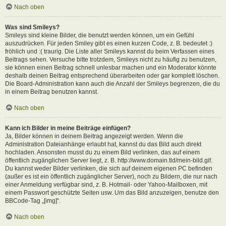
Nach oben
Was sind Smileys?
Smileys sind kleine Bilder, die benutzt werden können, um ein Gefühl
auszudrücken. Für jeden Smiley gibt es einen kurzen Code, z. B. bedeutet :)
fröhlich und :( traurig. Die Liste aller Smileys kannst du beim Verfassen eines
Beitrags sehen. Versuche bitte trotzdem, Smileys nicht zu häufig zu benutzen,
sie können einen Beitrag schnell unlesbar machen und ein Moderator könnte
deshalb deinen Beitrag entsprechend überarbeiten oder gar komplett löschen.
Die Board-Administration kann auch die Anzahl der Smileys begrenzen, die du
in einem Beitrag benutzen kannst.
Nach oben
Kann ich Bilder in meine Beiträge einfügen?
Ja, Bilder können in deinem Beitrag angezeigt werden. Wenn die
Administration Dateianhänge erlaubt hat, kannst du das Bild auch direkt
hochladen. Ansonsten musst du zu einem Bild verlinken, das auf einem
öffentlich zugänglichen Server liegt, z. B. http://www.domain.tld/mein-bild.gif.
Du kannst weder Bilder verlinken, die sich auf deinem eigenen PC befinden
(außer es ist ein öffentlich zugänglicher Server), noch zu Bildern, die nur nach
einer Anmeldung verfügbar sind, z. B. Hotmail- oder Yahoo-Mailboxen, mit
einem Passwort geschützte Seiten usw. Um das Bild anzuzeigen, benutze den
BBCode-Tag „[img]“.
Nach oben