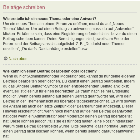
Beiträge schreiben
Wie erstelle ich ein neues Thema oder eine Antwort?
Um ein neues Thema in einem Forum zu eröffnen, musst du auf „Neues
Thema“ klicken. Um auf einen Beitrag zu antworten, musst du auf „Antworten“
klicken. Es könnte sein, dass eine Registrierung erforderlich ist, bevor du einen
Beitrag schreiben kannst. Deine Berechtigungen sind jeweils am Ende der
Foren- und der Beitragsansicht aufgelistet. Z. B. „Du darfst neue Themen
erstellen“, „Du darfst Dateianhänge erstellen“ usw.
Nach oben
Wie kann ich einen Beitrag bearbeiten oder löschen?
Wenn du nicht Administrator oder Moderator bist, kannst du nur deine eigenen
Beiträge bearbeiten oder löschen. Du kannst einen Beitrag bearbeiten, indem
du das „Ändere Beitrag“-Symbol für den entsprechenden Beitrag anklickst;
eventuell ist dies nur für einen begrenzten Zeitraum nach seiner Erstellung
möglich. Wenn bereits jemand auf deinen Beitrag geantwortet hat, wird dein
Beitrag in der Themenansicht als überarbeitet gekennzeichnet. Es wird sowohl
die Anzahl als auch der letzte Zeitpunkt der Bearbeitungen angezeigt. Dieser
Hinweis erscheint nicht, wenn noch niemand auf deinen Beitrag geantwortet
hat oder wenn ein Administrator oder Moderator deinen Beitrag überarbeitet
hat. Diese können jedoch, falls sie es für nötig halten, eine Notiz hinterlassen,
warum dein Beitrag überarbeitet wurde. Bitte beachte, dass normale Benutzer
einen Beitrag nicht löschen können, wenn bereits jemand darauf geantwortet
hat.