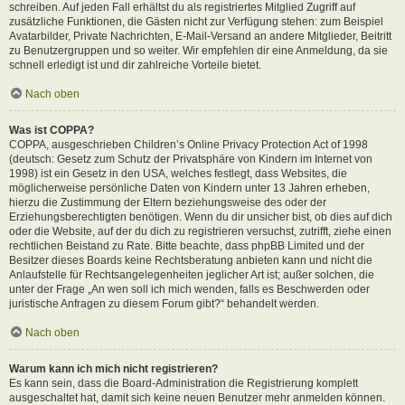
schreiben. Auf jeden Fall erhältst du als registriertes Mitglied Zugriff auf
zusätzliche Funktionen, die Gästen nicht zur Verfügung stehen: zum Beispiel
Avatarbilder, Private Nachrichten, E-Mail-Versand an andere Mitglieder, Beitritt
zu Benutzergruppen und so weiter. Wir empfehlen dir eine Anmeldung, da sie
schnell erledigt ist und dir zahlreiche Vorteile bietet.
Nach oben
Was ist COPPA?
COPPA, ausgeschrieben Children’s Online Privacy Protection Act of 1998
(deutsch: Gesetz zum Schutz der Privatsphäre von Kindern im Internet von
1998) ist ein Gesetz in den USA, welches festlegt, dass Websites, die
möglicherweise persönliche Daten von Kindern unter 13 Jahren erheben,
hierzu die Zustimmung der Eltern beziehungsweise des oder der
Erziehungsberechtigten benötigen. Wenn du dir unsicher bist, ob dies auf dich
oder die Website, auf der du dich zu registrieren versuchst, zutrifft, ziehe einen
rechtlichen Beistand zu Rate. Bitte beachte, dass phpBB Limited und der
Besitzer dieses Boards keine Rechtsberatung anbieten kann und nicht die
Anlaufstelle für Rechtsangelegenheiten jeglicher Art ist; außer solchen, die
unter der Frage „An wen soll ich mich wenden, falls es Beschwerden oder
juristische Anfragen zu diesem Forum gibt?“ behandelt werden.
Nach oben
Warum kann ich mich nicht registrieren?
Es kann sein, dass die Board-Administration die Registrierung komplett
ausgeschaltet hat, damit sich keine neuen Benutzer mehr anmelden können.