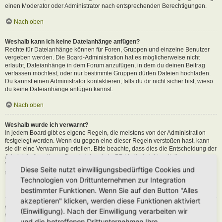
einen Moderator oder Administrator nach entsprechenden Berechtigungen.
Nach oben
Weshalb kann ich keine Dateianhänge anfügen?
Rechte für Dateianhänge können für Foren, Gruppen und einzelne Benutzer
vergeben werden. Die Board-Administration hat es möglicherweise nicht
erlaubt, Dateianhänge in dem Forum anzufügen, in dem du deinen Beitrag
verfassen möchtest, oder nur bestimmte Gruppen dürfen Dateien hochladen.
Du kannst einen Administrator kontaktieren, falls du dir nicht sicher bist, wieso
du keine Dateianhänge anfügen kannst.
Nach oben
Weshalb wurde ich verwarnt?
In jedem Board gibt es eigene Regeln, die meistens von der Administration
festgelegt werden. Wenn du gegen eine dieser Regeln verstoßen hast, kann
sie dir eine Verwarnung erteilen. Bitte beachte, dass dies die Entscheidung der
Administration dieses Boards ist und phpBB Limited nichts mit dieser
Verwarnung zu tun hat. Kontaktiere einen Administrator, sofern du die nicht
Diese Seite nutzt einwilligungsbedürftige Cookies und
sicher bist, wieso du verwarnt wurdest.
Technologien von Drittunternehmen zur Integration
Nach oben
bestimmter Funktionen. Wenn Sie auf den Button "Alles
akzeptieren" klicken, werden diese Funktionen aktiviert
Wie kann ich Beiträge den Moderatoren melden?
(Einwilligung). Nach der Einwilligung verarbeiten wir
Wenn ein Administrator die entsprechenden Berechtigungen vergeben hat,
und die betroffenen Drittunternehmen Ihre