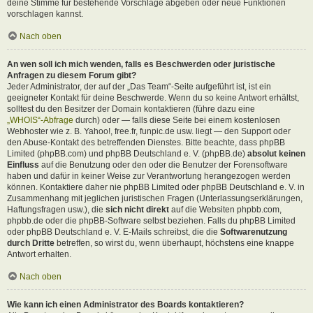
deine Stimme für bestehende Vorschläge abgeben oder neue Funktionen
vorschlagen kannst.
Nach oben
An wen soll ich mich wenden, falls es Beschwerden oder juristische
Anfragen zu diesem Forum gibt?
Jeder Administrator, der auf der „Das Team“-Seite aufgeführt ist, ist ein
geeigneter Kontakt für deine Beschwerde. Wenn du so keine Antwort erhältst,
solltest du den Besitzer der Domain kontaktieren (führe dazu eine
„WHOIS“-Abfrage
durch) oder — falls diese Seite bei einem kostenlosen
Webhoster wie z. B. Yahoo!, free.fr, funpic.de usw. liegt — den Support oder
den Abuse-Kontakt des betreffenden Dienstes. Bitte beachte, dass phpBB
Limited (phpBB.com) und phpBB Deutschland e. V. (phpBB.de)
absolut keinen
Einfluss
auf die Benutzung oder den oder die Benutzer der Forensoftware
haben und dafür in keiner Weise zur Verantwortung herangezogen werden
können. Kontaktiere daher nie phpBB Limited oder phpBB Deutschland e. V. in
Zusammenhang mit jeglichen juristischen Fragen (Unterlassungserklärungen,
Haftungsfragen usw.), die
sich nicht direkt
auf die Websiten phpbb.com,
phpbb.de oder die phpBB-Software selbst beziehen. Falls du phpBB Limited
oder phpBB Deutschland e. V. E-Mails schreibst, die die
Softwarenutzung
durch Dritte
betreffen, so wirst du, wenn überhaupt, höchstens eine knappe
Antwort erhalten.
Nach oben
Wie kann ich einen Administrator des Boards kontaktieren?