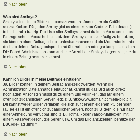
Nach oben
Was sind Smileys?
Smileys sind kleine Bilder, die benutzt werden können, um ein Gefühl
auszudrücken. Für jeden Smiley gibt es einen kurzen Code, z. B. bedeutet :)
fröhlich und :( traurig. Die Liste aller Smileys kannst du beim Verfassen eines
Beitrags sehen. Versuche bitte trotzdem, Smileys nicht zu häufig zu benutzen,
sie können einen Beitrag schnell unlesbar machen und ein Moderator könnte
deshalb deinen Beitrag entsprechend überarbeiten oder gar komplett löschen.
Die Board-Administration kann auch die Anzahl der Smileys begrenzen, die du
in einem Beitrag benutzen kannst.
Nach oben
Kann ich Bilder in meine Beiträge einfügen?
Ja, Bilder können in deinem Beitrag angezeigt werden. Wenn die
Administration Dateianhänge erlaubt hat, kannst du das Bild auch direkt
hochladen. Ansonsten musst du zu einem Bild verlinken, das auf einem
öffentlich zugänglichen Server liegt, z. B. http://www.domain.tld/mein-bild.gif.
Du kannst weder Bilder verlinken, die sich auf deinem eigenen PC befinden
(außer es ist ein öffentlich zugänglicher Server), noch zu Bildern, die nur nach
einer Anmeldung verfügbar sind, z. B. Hotmail- oder Yahoo-Mailboxen, mit
einem Passwort geschützte Seiten usw. Um das Bild anzuzeigen, benutze den
BBCode-Tag „[img]“.
Nach oben