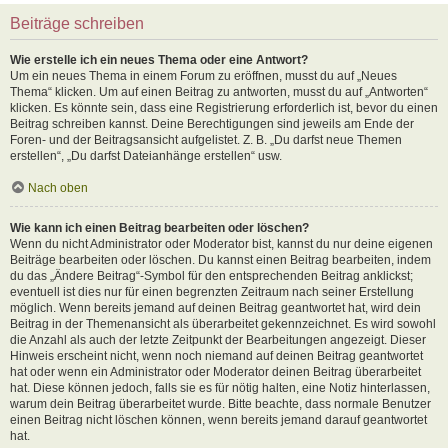
Beiträge schreiben
Wie erstelle ich ein neues Thema oder eine Antwort?
Um ein neues Thema in einem Forum zu eröffnen, musst du auf „Neues
Thema“ klicken. Um auf einen Beitrag zu antworten, musst du auf „Antworten“
klicken. Es könnte sein, dass eine Registrierung erforderlich ist, bevor du einen
Beitrag schreiben kannst. Deine Berechtigungen sind jeweils am Ende der
Foren- und der Beitragsansicht aufgelistet. Z. B. „Du darfst neue Themen
erstellen“, „Du darfst Dateianhänge erstellen“ usw.
Nach oben
Wie kann ich einen Beitrag bearbeiten oder löschen?
Wenn du nicht Administrator oder Moderator bist, kannst du nur deine eigenen
Beiträge bearbeiten oder löschen. Du kannst einen Beitrag bearbeiten, indem
du das „Ändere Beitrag“-Symbol für den entsprechenden Beitrag anklickst;
eventuell ist dies nur für einen begrenzten Zeitraum nach seiner Erstellung
möglich. Wenn bereits jemand auf deinen Beitrag geantwortet hat, wird dein
Beitrag in der Themenansicht als überarbeitet gekennzeichnet. Es wird sowohl
die Anzahl als auch der letzte Zeitpunkt der Bearbeitungen angezeigt. Dieser
Hinweis erscheint nicht, wenn noch niemand auf deinen Beitrag geantwortet
hat oder wenn ein Administrator oder Moderator deinen Beitrag überarbeitet
hat. Diese können jedoch, falls sie es für nötig halten, eine Notiz hinterlassen,
warum dein Beitrag überarbeitet wurde. Bitte beachte, dass normale Benutzer
einen Beitrag nicht löschen können, wenn bereits jemand darauf geantwortet
hat.