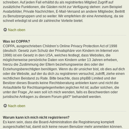
schreiben. Auf jeden Fall erhältst du als registriertes Mitglied Zugriff auf
zusätzliche Funktionen, die Gästen nicht zur Verfügung stehen: zum Beispiel
Avatarbilder, Private Nachrichten, E-Mail-Versand an andere Mitglieder, Beitritt
zu Benutzergruppen und so weiter. Wir empfehlen dir eine Anmeldung, da sie
schnell erledigt ist und dir zahlreiche Vorteile bietet.
Nach oben
Was ist COPPA?
COPPA, ausgeschrieben Children’s Online Privacy Protection Act of 1998
(deutsch: Gesetz zum Schutz der Privatsphäre von Kindern im Internet von
1998) ist ein Gesetz in den USA, welches festlegt, dass Websites, die
möglicherweise persönliche Daten von Kindern unter 13 Jahren erheben,
hierzu die Zustimmung der Eltern beziehungsweise des oder der
Erziehungsberechtigten benötigen. Wenn du dir unsicher bist, ob dies auf dich
oder die Website, auf der du dich zu registrieren versuchst, zutrifft, ziehe einen
rechtlichen Beistand zu Rate. Bitte beachte, dass phpBB Limited und der
Besitzer dieses Boards keine Rechtsberatung anbieten kann und nicht die
Anlaufstelle für Rechtsangelegenheiten jeglicher Art ist; außer solchen, die
unter der Frage „An wen soll ich mich wenden, falls es Beschwerden oder
juristische Anfragen zu diesem Forum gibt?“ behandelt werden.
Nach oben
Warum kann ich mich nicht registrieren?
Es kann sein, dass die Board-Administration die Registrierung komplett
ausgeschaltet hat, damit sich keine neuen Benutzer mehr anmelden können.