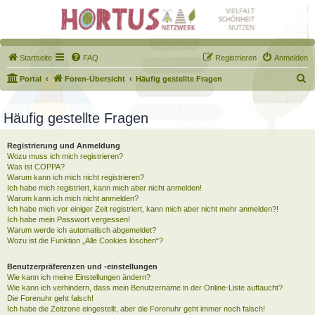
Startseite
FAQ
Registrieren
Anmelden
S
Portal
Foren-Übersicht
Häufig gestellte Fragen
u
c
Häufig gestellte Fragen
h
Registrierung und Anmeldung
e
Wozu muss ich mich registrieren?
Was ist COPPA?
Warum kann ich mich nicht registrieren?
Ich habe mich registriert, kann mich aber nicht anmelden!
Warum kann ich mich nicht anmelden?
Ich habe mich vor einiger Zeit registriert, kann mich aber nicht mehr anmelden?!
Ich habe mein Passwort vergessen!
Warum werde ich automatisch abgemeldet?
Wozu ist die Funktion „Alle Cookies löschen“?
Benutzerpräferenzen und -einstellungen
Wie kann ich meine Einstellungen ändern?
Wie kann ich verhindern, dass mein Benutzername in der Online-Liste auftaucht?
Die Forenuhr geht falsch!
Ich habe die Zeitzone eingestellt, aber die Forenuhr geht immer noch falsch!