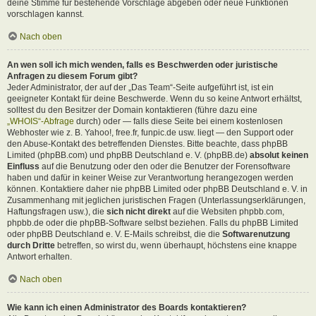
deine Stimme für bestehende Vorschläge abgeben oder neue Funktionen
vorschlagen kannst.
Nach oben
An wen soll ich mich wenden, falls es Beschwerden oder juristische
Anfragen zu diesem Forum gibt?
Jeder Administrator, der auf der „Das Team“-Seite aufgeführt ist, ist ein
geeigneter Kontakt für deine Beschwerde. Wenn du so keine Antwort erhältst,
solltest du den Besitzer der Domain kontaktieren (führe dazu eine
„WHOIS“-Abfrage
durch) oder — falls diese Seite bei einem kostenlosen
Webhoster wie z. B. Yahoo!, free.fr, funpic.de usw. liegt — den Support oder
den Abuse-Kontakt des betreffenden Dienstes. Bitte beachte, dass phpBB
Limited (phpBB.com) und phpBB Deutschland e. V. (phpBB.de)
absolut keinen
Einfluss
auf die Benutzung oder den oder die Benutzer der Forensoftware
haben und dafür in keiner Weise zur Verantwortung herangezogen werden
können. Kontaktiere daher nie phpBB Limited oder phpBB Deutschland e. V. in
Zusammenhang mit jeglichen juristischen Fragen (Unterlassungserklärungen,
Haftungsfragen usw.), die
sich nicht direkt
auf die Websiten phpbb.com,
phpbb.de oder die phpBB-Software selbst beziehen. Falls du phpBB Limited
oder phpBB Deutschland e. V. E-Mails schreibst, die die
Softwarenutzung
durch Dritte
betreffen, so wirst du, wenn überhaupt, höchstens eine knappe
Antwort erhalten.
Nach oben
Wie kann ich einen Administrator des Boards kontaktieren?