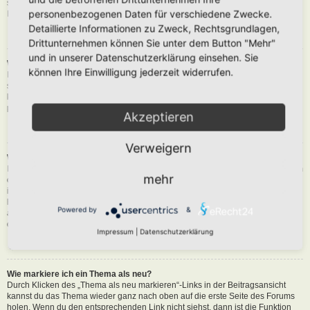
siehst du eine Schaltfläche in der Nähe des Beitrags, um diesen zu melden.
personenbezogenen Daten für verschiedene Zwecke.
Du wirst dann durch die weiteren Schritte geführt.
Detaillierte Informationen zu Zweck, Rechtsgrundlagen,
Nach oben
Drittunternehmen können Sie unter dem Button "Mehr"
und in unserer Datenschutzerklärung einsehen. Sie
Was bewirkt die „Speichern“-Schaltfläche beim Schreiben eines Beitrags?
können Ihre Einwilligung jederzeit widerrufen.
Hiermit kannst du die geschriebene Entwürfe speichern und zu einem
späteren Zeitpunkt vervollständigen und absenden. Den gesicherten Beitrag
kannst du mit der Funktion „Gespeicherte Entwürfe verwalten“ in deinem
persönlichen Bereich erneut laden.
Akzeptieren
Nach oben
Verweigern
Warum muss mein Beitrag erst freigegeben werden?
Die Board-Administration kann entschieden haben, dass in dem Forum, in dem
mehr
du einen Beitrag erstellt hast, die Beiträge zuerst geprüft werden müssen. Es
ist auch möglich, dass die Administration dich zu einer Gruppe von Benutzern
hinzugefügt hat, bei denen sie die Beiträge erst begutachten möchte, bevor sie
Powered by
&
auf der Seite sichtbar werden. Bitte kontaktiere die Board-Administration, wenn
du weitere Informationen dazu benötigst.
Impressum
|
Datenschutzerklärung
Nach oben
Wie markiere ich ein Thema als neu?
Durch Klicken des „Thema als neu markieren“-Links in der Beitragsansicht
kannst du das Thema wieder ganz nach oben auf die erste Seite des Forums
holen. Wenn du den entsprechenden Link nicht siehst, dann ist die Funktion