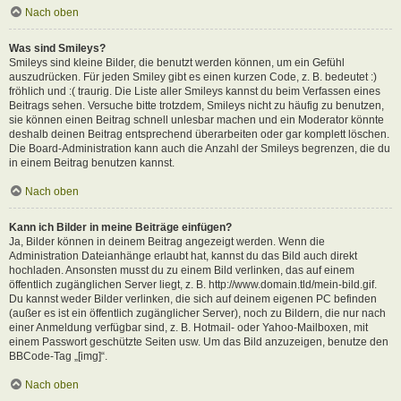
Nach oben
Was sind Smileys?
Smileys sind kleine Bilder, die benutzt werden können, um ein Gefühl
auszudrücken. Für jeden Smiley gibt es einen kurzen Code, z. B. bedeutet :)
fröhlich und :( traurig. Die Liste aller Smileys kannst du beim Verfassen eines
Beitrags sehen. Versuche bitte trotzdem, Smileys nicht zu häufig zu benutzen,
sie können einen Beitrag schnell unlesbar machen und ein Moderator könnte
deshalb deinen Beitrag entsprechend überarbeiten oder gar komplett löschen.
Die Board-Administration kann auch die Anzahl der Smileys begrenzen, die du
in einem Beitrag benutzen kannst.
Nach oben
Kann ich Bilder in meine Beiträge einfügen?
Ja, Bilder können in deinem Beitrag angezeigt werden. Wenn die
Administration Dateianhänge erlaubt hat, kannst du das Bild auch direkt
hochladen. Ansonsten musst du zu einem Bild verlinken, das auf einem
öffentlich zugänglichen Server liegt, z. B. http://www.domain.tld/mein-bild.gif.
Du kannst weder Bilder verlinken, die sich auf deinem eigenen PC befinden
(außer es ist ein öffentlich zugänglicher Server), noch zu Bildern, die nur nach
einer Anmeldung verfügbar sind, z. B. Hotmail- oder Yahoo-Mailboxen, mit
einem Passwort geschützte Seiten usw. Um das Bild anzuzeigen, benutze den
BBCode-Tag „[img]“.
Nach oben