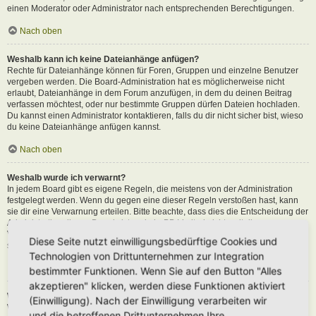
einen Moderator oder Administrator nach entsprechenden Berechtigungen.
Nach oben
Weshalb kann ich keine Dateianhänge anfügen?
Rechte für Dateianhänge können für Foren, Gruppen und einzelne Benutzer
vergeben werden. Die Board-Administration hat es möglicherweise nicht
erlaubt, Dateianhänge in dem Forum anzufügen, in dem du deinen Beitrag
verfassen möchtest, oder nur bestimmte Gruppen dürfen Dateien hochladen.
Du kannst einen Administrator kontaktieren, falls du dir nicht sicher bist, wieso
du keine Dateianhänge anfügen kannst.
Nach oben
Weshalb wurde ich verwarnt?
In jedem Board gibt es eigene Regeln, die meistens von der Administration
festgelegt werden. Wenn du gegen eine dieser Regeln verstoßen hast, kann
sie dir eine Verwarnung erteilen. Bitte beachte, dass dies die Entscheidung der
Administration dieses Boards ist und phpBB Limited nichts mit dieser
Verwarnung zu tun hat. Kontaktiere einen Administrator, sofern du die nicht
Diese Seite nutzt einwilligungsbedürftige Cookies und
sicher bist, wieso du verwarnt wurdest.
Technologien von Drittunternehmen zur Integration
Nach oben
bestimmter Funktionen. Wenn Sie auf den Button "Alles
akzeptieren" klicken, werden diese Funktionen aktiviert
Wie kann ich Beiträge den Moderatoren melden?
(Einwilligung). Nach der Einwilligung verarbeiten wir
Wenn ein Administrator die entsprechenden Berechtigungen vergeben hat,
und die betroffenen Drittunternehmen Ihre