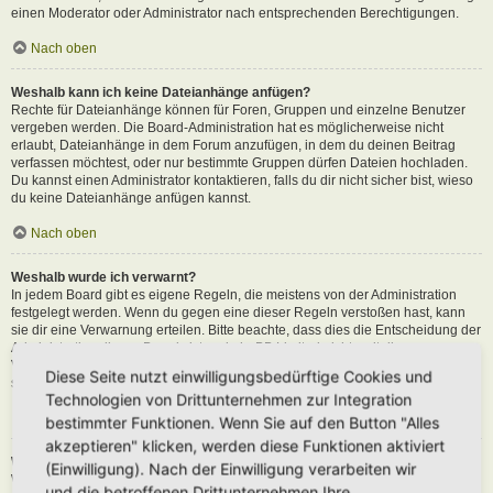
einen Moderator oder Administrator nach entsprechenden Berechtigungen.
Nach oben
Weshalb kann ich keine Dateianhänge anfügen?
Rechte für Dateianhänge können für Foren, Gruppen und einzelne Benutzer
vergeben werden. Die Board-Administration hat es möglicherweise nicht
erlaubt, Dateianhänge in dem Forum anzufügen, in dem du deinen Beitrag
verfassen möchtest, oder nur bestimmte Gruppen dürfen Dateien hochladen.
Du kannst einen Administrator kontaktieren, falls du dir nicht sicher bist, wieso
du keine Dateianhänge anfügen kannst.
Nach oben
Weshalb wurde ich verwarnt?
In jedem Board gibt es eigene Regeln, die meistens von der Administration
festgelegt werden. Wenn du gegen eine dieser Regeln verstoßen hast, kann
sie dir eine Verwarnung erteilen. Bitte beachte, dass dies die Entscheidung der
Administration dieses Boards ist und phpBB Limited nichts mit dieser
Verwarnung zu tun hat. Kontaktiere einen Administrator, sofern du die nicht
Diese Seite nutzt einwilligungsbedürftige Cookies und
sicher bist, wieso du verwarnt wurdest.
Technologien von Drittunternehmen zur Integration
Nach oben
bestimmter Funktionen. Wenn Sie auf den Button "Alles
akzeptieren" klicken, werden diese Funktionen aktiviert
Wie kann ich Beiträge den Moderatoren melden?
(Einwilligung). Nach der Einwilligung verarbeiten wir
Wenn ein Administrator die entsprechenden Berechtigungen vergeben hat,
und die betroffenen Drittunternehmen Ihre