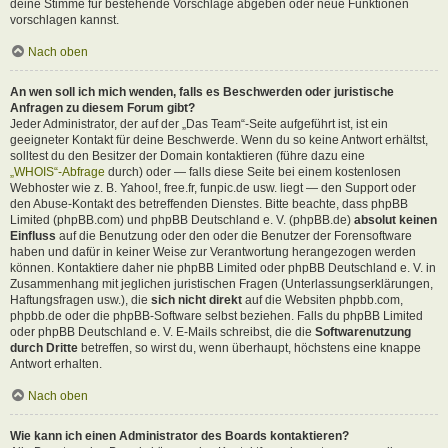
deine Stimme für bestehende Vorschläge abgeben oder neue Funktionen
vorschlagen kannst.
Nach oben
An wen soll ich mich wenden, falls es Beschwerden oder juristische
Anfragen zu diesem Forum gibt?
Jeder Administrator, der auf der „Das Team“-Seite aufgeführt ist, ist ein
geeigneter Kontakt für deine Beschwerde. Wenn du so keine Antwort erhältst,
solltest du den Besitzer der Domain kontaktieren (führe dazu eine
„WHOIS“-Abfrage
durch) oder — falls diese Seite bei einem kostenlosen
Webhoster wie z. B. Yahoo!, free.fr, funpic.de usw. liegt — den Support oder
den Abuse-Kontakt des betreffenden Dienstes. Bitte beachte, dass phpBB
Limited (phpBB.com) und phpBB Deutschland e. V. (phpBB.de)
absolut keinen
Einfluss
auf die Benutzung oder den oder die Benutzer der Forensoftware
haben und dafür in keiner Weise zur Verantwortung herangezogen werden
können. Kontaktiere daher nie phpBB Limited oder phpBB Deutschland e. V. in
Zusammenhang mit jeglichen juristischen Fragen (Unterlassungserklärungen,
Haftungsfragen usw.), die
sich nicht direkt
auf die Websiten phpbb.com,
phpbb.de oder die phpBB-Software selbst beziehen. Falls du phpBB Limited
oder phpBB Deutschland e. V. E-Mails schreibst, die die
Softwarenutzung
durch Dritte
betreffen, so wirst du, wenn überhaupt, höchstens eine knappe
Antwort erhalten.
Nach oben
Wie kann ich einen Administrator des Boards kontaktieren?