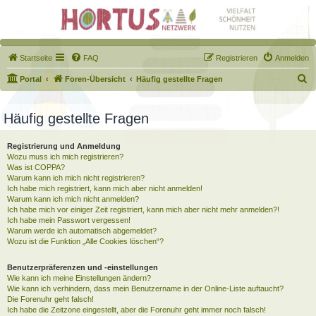
Startseite
FAQ
Registrieren
Anmelden
S
Portal
Foren-Übersicht
Häufig gestellte Fragen
u
c
Häufig gestellte Fragen
h
Registrierung und Anmeldung
e
Wozu muss ich mich registrieren?
Was ist COPPA?
Warum kann ich mich nicht registrieren?
Ich habe mich registriert, kann mich aber nicht anmelden!
Warum kann ich mich nicht anmelden?
Ich habe mich vor einiger Zeit registriert, kann mich aber nicht mehr anmelden?!
Ich habe mein Passwort vergessen!
Warum werde ich automatisch abgemeldet?
Wozu ist die Funktion „Alle Cookies löschen“?
Benutzerpräferenzen und -einstellungen
Wie kann ich meine Einstellungen ändern?
Wie kann ich verhindern, dass mein Benutzername in der Online-Liste auftaucht?
Die Forenuhr geht falsch!
Ich habe die Zeitzone eingestellt, aber die Forenuhr geht immer noch falsch!