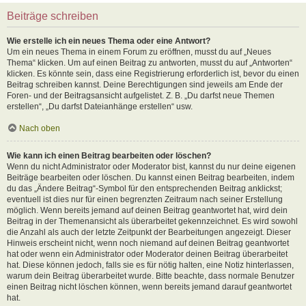
Beiträge schreiben
Wie erstelle ich ein neues Thema oder eine Antwort?
Um ein neues Thema in einem Forum zu eröffnen, musst du auf „Neues
Thema“ klicken. Um auf einen Beitrag zu antworten, musst du auf „Antworten“
klicken. Es könnte sein, dass eine Registrierung erforderlich ist, bevor du einen
Beitrag schreiben kannst. Deine Berechtigungen sind jeweils am Ende der
Foren- und der Beitragsansicht aufgelistet. Z. B. „Du darfst neue Themen
erstellen“, „Du darfst Dateianhänge erstellen“ usw.
Nach oben
Wie kann ich einen Beitrag bearbeiten oder löschen?
Wenn du nicht Administrator oder Moderator bist, kannst du nur deine eigenen
Beiträge bearbeiten oder löschen. Du kannst einen Beitrag bearbeiten, indem
du das „Ändere Beitrag“-Symbol für den entsprechenden Beitrag anklickst;
eventuell ist dies nur für einen begrenzten Zeitraum nach seiner Erstellung
möglich. Wenn bereits jemand auf deinen Beitrag geantwortet hat, wird dein
Beitrag in der Themenansicht als überarbeitet gekennzeichnet. Es wird sowohl
die Anzahl als auch der letzte Zeitpunkt der Bearbeitungen angezeigt. Dieser
Hinweis erscheint nicht, wenn noch niemand auf deinen Beitrag geantwortet
hat oder wenn ein Administrator oder Moderator deinen Beitrag überarbeitet
hat. Diese können jedoch, falls sie es für nötig halten, eine Notiz hinterlassen,
warum dein Beitrag überarbeitet wurde. Bitte beachte, dass normale Benutzer
einen Beitrag nicht löschen können, wenn bereits jemand darauf geantwortet
hat.