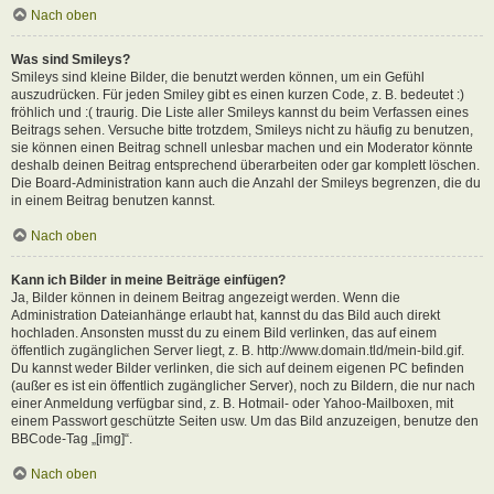
Nach oben
Was sind Smileys?
Smileys sind kleine Bilder, die benutzt werden können, um ein Gefühl
auszudrücken. Für jeden Smiley gibt es einen kurzen Code, z. B. bedeutet :)
fröhlich und :( traurig. Die Liste aller Smileys kannst du beim Verfassen eines
Beitrags sehen. Versuche bitte trotzdem, Smileys nicht zu häufig zu benutzen,
sie können einen Beitrag schnell unlesbar machen und ein Moderator könnte
deshalb deinen Beitrag entsprechend überarbeiten oder gar komplett löschen.
Die Board-Administration kann auch die Anzahl der Smileys begrenzen, die du
in einem Beitrag benutzen kannst.
Nach oben
Kann ich Bilder in meine Beiträge einfügen?
Ja, Bilder können in deinem Beitrag angezeigt werden. Wenn die
Administration Dateianhänge erlaubt hat, kannst du das Bild auch direkt
hochladen. Ansonsten musst du zu einem Bild verlinken, das auf einem
öffentlich zugänglichen Server liegt, z. B. http://www.domain.tld/mein-bild.gif.
Du kannst weder Bilder verlinken, die sich auf deinem eigenen PC befinden
(außer es ist ein öffentlich zugänglicher Server), noch zu Bildern, die nur nach
einer Anmeldung verfügbar sind, z. B. Hotmail- oder Yahoo-Mailboxen, mit
einem Passwort geschützte Seiten usw. Um das Bild anzuzeigen, benutze den
BBCode-Tag „[img]“.
Nach oben