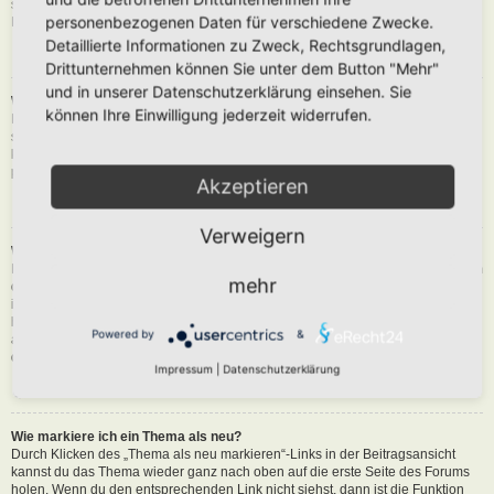
siehst du eine Schaltfläche in der Nähe des Beitrags, um diesen zu melden.
personenbezogenen Daten für verschiedene Zwecke.
Du wirst dann durch die weiteren Schritte geführt.
Detaillierte Informationen zu Zweck, Rechtsgrundlagen,
Nach oben
Drittunternehmen können Sie unter dem Button "Mehr"
und in unserer Datenschutzerklärung einsehen. Sie
Was bewirkt die „Speichern“-Schaltfläche beim Schreiben eines Beitrags?
können Ihre Einwilligung jederzeit widerrufen.
Hiermit kannst du die geschriebene Entwürfe speichern und zu einem
späteren Zeitpunkt vervollständigen und absenden. Den gesicherten Beitrag
kannst du mit der Funktion „Gespeicherte Entwürfe verwalten“ in deinem
persönlichen Bereich erneut laden.
Akzeptieren
Nach oben
Verweigern
Warum muss mein Beitrag erst freigegeben werden?
Die Board-Administration kann entschieden haben, dass in dem Forum, in dem
mehr
du einen Beitrag erstellt hast, die Beiträge zuerst geprüft werden müssen. Es
ist auch möglich, dass die Administration dich zu einer Gruppe von Benutzern
hinzugefügt hat, bei denen sie die Beiträge erst begutachten möchte, bevor sie
Powered by
&
auf der Seite sichtbar werden. Bitte kontaktiere die Board-Administration, wenn
du weitere Informationen dazu benötigst.
Impressum
|
Datenschutzerklärung
Nach oben
Wie markiere ich ein Thema als neu?
Durch Klicken des „Thema als neu markieren“-Links in der Beitragsansicht
kannst du das Thema wieder ganz nach oben auf die erste Seite des Forums
holen. Wenn du den entsprechenden Link nicht siehst, dann ist die Funktion