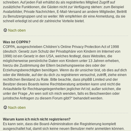
schreiben. Auf jeden Fall erhältst du als registriertes Mitglied Zugriff auf
zusätzliche Funktionen, die Gästen nicht zur Verfügung stehen: zum Beispiel
Avatarbilder, Private Nachrichten, E-Mail-Versand an andere Mitglieder, Beitritt
zu Benutzergruppen und so weiter. Wir empfehlen dir eine Anmeldung, da sie
schnell erledigt ist und dir zahlreiche Vorteile bietet.
Nach oben
Was ist COPPA?
COPPA, ausgeschrieben Children’s Online Privacy Protection Act of 1998
(deutsch: Gesetz zum Schutz der Privatsphäre von Kindern im Internet von
1998) ist ein Gesetz in den USA, welches festlegt, dass Websites, die
möglicherweise persönliche Daten von Kindern unter 13 Jahren erheben,
hierzu die Zustimmung der Eltern beziehungsweise des oder der
Erziehungsberechtigten benötigen. Wenn du dir unsicher bist, ob dies auf dich
oder die Website, auf der du dich zu registrieren versuchst, zutrifft, ziehe einen
rechtlichen Beistand zu Rate. Bitte beachte, dass phpBB Limited und der
Besitzer dieses Boards keine Rechtsberatung anbieten kann und nicht die
Anlaufstelle für Rechtsangelegenheiten jeglicher Art ist; außer solchen, die
unter der Frage „An wen soll ich mich wenden, falls es Beschwerden oder
juristische Anfragen zu diesem Forum gibt?“ behandelt werden.
Nach oben
Warum kann ich mich nicht registrieren?
Es kann sein, dass die Board-Administration die Registrierung komplett
ausgeschaltet hat, damit sich keine neuen Benutzer mehr anmelden können.