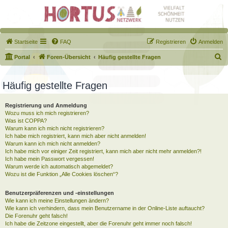
Startseite
FAQ
Registrieren
Anmelden
S
Portal
Foren-Übersicht
Häufig gestellte Fragen
u
c
Häufig gestellte Fragen
h
Registrierung und Anmeldung
e
Wozu muss ich mich registrieren?
Was ist COPPA?
Warum kann ich mich nicht registrieren?
Ich habe mich registriert, kann mich aber nicht anmelden!
Warum kann ich mich nicht anmelden?
Ich habe mich vor einiger Zeit registriert, kann mich aber nicht mehr anmelden?!
Ich habe mein Passwort vergessen!
Warum werde ich automatisch abgemeldet?
Wozu ist die Funktion „Alle Cookies löschen“?
Benutzerpräferenzen und -einstellungen
Wie kann ich meine Einstellungen ändern?
Wie kann ich verhindern, dass mein Benutzername in der Online-Liste auftaucht?
Die Forenuhr geht falsch!
Ich habe die Zeitzone eingestellt, aber die Forenuhr geht immer noch falsch!