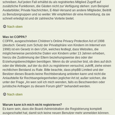
schreiben. Auf jeden Fall erhältst du als registriertes Mitglied Zugriff auf
zusätzliche Funktionen, die Gästen nicht zur Verfügung stehen: zum Beispiel
Avatarbilder, Private Nachrichten, E-Mail-Versand an andere Mitglieder, Beitritt
zu Benutzergruppen und so weiter. Wir empfehlen dir eine Anmeldung, da sie
schnell erledigt ist und dir zahlreiche Vorteile bietet.
Nach oben
Was ist COPPA?
COPPA, ausgeschrieben Children’s Online Privacy Protection Act of 1998
(deutsch: Gesetz zum Schutz der Privatsphäre von Kindern im Internet von
1998) ist ein Gesetz in den USA, welches festlegt, dass Websites, die
möglicherweise persönliche Daten von Kindern unter 13 Jahren erheben,
hierzu die Zustimmung der Eltern beziehungsweise des oder der
Erziehungsberechtigten benötigen. Wenn du dir unsicher bist, ob dies auf dich
oder die Website, auf der du dich zu registrieren versuchst, zutrifft, ziehe einen
rechtlichen Beistand zu Rate. Bitte beachte, dass phpBB Limited und der
Besitzer dieses Boards keine Rechtsberatung anbieten kann und nicht die
Anlaufstelle für Rechtsangelegenheiten jeglicher Art ist; außer solchen, die
unter der Frage „An wen soll ich mich wenden, falls es Beschwerden oder
juristische Anfragen zu diesem Forum gibt?“ behandelt werden.
Nach oben
Warum kann ich mich nicht registrieren?
Es kann sein, dass die Board-Administration die Registrierung komplett
ausgeschaltet hat, damit sich keine neuen Benutzer mehr anmelden können.