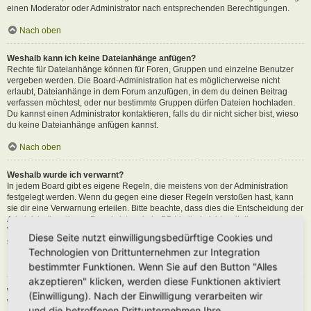
einen Moderator oder Administrator nach entsprechenden Berechtigungen.
Nach oben
Weshalb kann ich keine Dateianhänge anfügen?
Rechte für Dateianhänge können für Foren, Gruppen und einzelne Benutzer
vergeben werden. Die Board-Administration hat es möglicherweise nicht
erlaubt, Dateianhänge in dem Forum anzufügen, in dem du deinen Beitrag
verfassen möchtest, oder nur bestimmte Gruppen dürfen Dateien hochladen.
Du kannst einen Administrator kontaktieren, falls du dir nicht sicher bist, wieso
du keine Dateianhänge anfügen kannst.
Nach oben
Weshalb wurde ich verwarnt?
In jedem Board gibt es eigene Regeln, die meistens von der Administration
festgelegt werden. Wenn du gegen eine dieser Regeln verstoßen hast, kann
sie dir eine Verwarnung erteilen. Bitte beachte, dass dies die Entscheidung der
Administration dieses Boards ist und phpBB Limited nichts mit dieser
Verwarnung zu tun hat. Kontaktiere einen Administrator, sofern du die nicht
Diese Seite nutzt einwilligungsbedürftige Cookies und
sicher bist, wieso du verwarnt wurdest.
Technologien von Drittunternehmen zur Integration
Nach oben
bestimmter Funktionen. Wenn Sie auf den Button "Alles
akzeptieren" klicken, werden diese Funktionen aktiviert
Wie kann ich Beiträge den Moderatoren melden?
(Einwilligung). Nach der Einwilligung verarbeiten wir
Wenn ein Administrator die entsprechenden Berechtigungen vergeben hat,
und die betroffenen Drittunternehmen Ihre