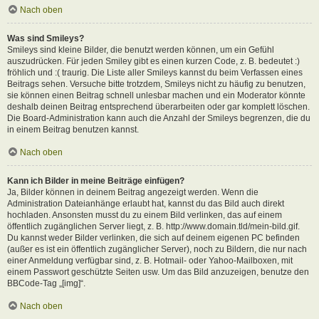
Nach oben
Was sind Smileys?
Smileys sind kleine Bilder, die benutzt werden können, um ein Gefühl
auszudrücken. Für jeden Smiley gibt es einen kurzen Code, z. B. bedeutet :)
fröhlich und :( traurig. Die Liste aller Smileys kannst du beim Verfassen eines
Beitrags sehen. Versuche bitte trotzdem, Smileys nicht zu häufig zu benutzen,
sie können einen Beitrag schnell unlesbar machen und ein Moderator könnte
deshalb deinen Beitrag entsprechend überarbeiten oder gar komplett löschen.
Die Board-Administration kann auch die Anzahl der Smileys begrenzen, die du
in einem Beitrag benutzen kannst.
Nach oben
Kann ich Bilder in meine Beiträge einfügen?
Ja, Bilder können in deinem Beitrag angezeigt werden. Wenn die
Administration Dateianhänge erlaubt hat, kannst du das Bild auch direkt
hochladen. Ansonsten musst du zu einem Bild verlinken, das auf einem
öffentlich zugänglichen Server liegt, z. B. http://www.domain.tld/mein-bild.gif.
Du kannst weder Bilder verlinken, die sich auf deinem eigenen PC befinden
(außer es ist ein öffentlich zugänglicher Server), noch zu Bildern, die nur nach
einer Anmeldung verfügbar sind, z. B. Hotmail- oder Yahoo-Mailboxen, mit
einem Passwort geschützte Seiten usw. Um das Bild anzuzeigen, benutze den
BBCode-Tag „[img]“.
Nach oben