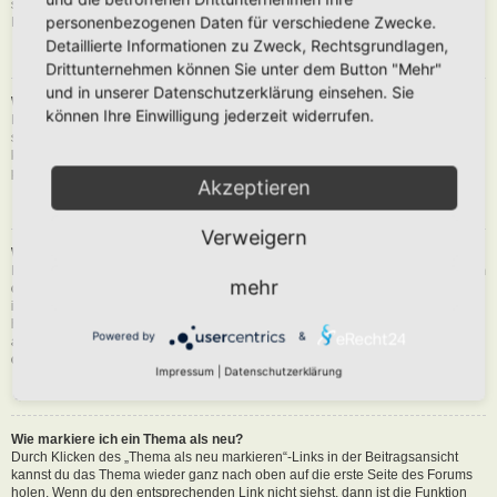
siehst du eine Schaltfläche in der Nähe des Beitrags, um diesen zu melden.
personenbezogenen Daten für verschiedene Zwecke.
Du wirst dann durch die weiteren Schritte geführt.
Detaillierte Informationen zu Zweck, Rechtsgrundlagen,
Nach oben
Drittunternehmen können Sie unter dem Button "Mehr"
und in unserer Datenschutzerklärung einsehen. Sie
Was bewirkt die „Speichern“-Schaltfläche beim Schreiben eines Beitrags?
können Ihre Einwilligung jederzeit widerrufen.
Hiermit kannst du die geschriebene Entwürfe speichern und zu einem
späteren Zeitpunkt vervollständigen und absenden. Den gesicherten Beitrag
kannst du mit der Funktion „Gespeicherte Entwürfe verwalten“ in deinem
persönlichen Bereich erneut laden.
Akzeptieren
Nach oben
Verweigern
Warum muss mein Beitrag erst freigegeben werden?
Die Board-Administration kann entschieden haben, dass in dem Forum, in dem
mehr
du einen Beitrag erstellt hast, die Beiträge zuerst geprüft werden müssen. Es
ist auch möglich, dass die Administration dich zu einer Gruppe von Benutzern
hinzugefügt hat, bei denen sie die Beiträge erst begutachten möchte, bevor sie
Powered by
&
auf der Seite sichtbar werden. Bitte kontaktiere die Board-Administration, wenn
du weitere Informationen dazu benötigst.
Impressum
|
Datenschutzerklärung
Nach oben
Wie markiere ich ein Thema als neu?
Durch Klicken des „Thema als neu markieren“-Links in der Beitragsansicht
kannst du das Thema wieder ganz nach oben auf die erste Seite des Forums
holen. Wenn du den entsprechenden Link nicht siehst, dann ist die Funktion