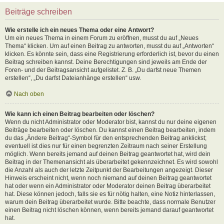
Beiträge schreiben
Wie erstelle ich ein neues Thema oder eine Antwort?
Um ein neues Thema in einem Forum zu eröffnen, musst du auf „Neues
Thema“ klicken. Um auf einen Beitrag zu antworten, musst du auf „Antworten“
klicken. Es könnte sein, dass eine Registrierung erforderlich ist, bevor du einen
Beitrag schreiben kannst. Deine Berechtigungen sind jeweils am Ende der
Foren- und der Beitragsansicht aufgelistet. Z. B. „Du darfst neue Themen
erstellen“, „Du darfst Dateianhänge erstellen“ usw.
Nach oben
Wie kann ich einen Beitrag bearbeiten oder löschen?
Wenn du nicht Administrator oder Moderator bist, kannst du nur deine eigenen
Beiträge bearbeiten oder löschen. Du kannst einen Beitrag bearbeiten, indem
du das „Ändere Beitrag“-Symbol für den entsprechenden Beitrag anklickst;
eventuell ist dies nur für einen begrenzten Zeitraum nach seiner Erstellung
möglich. Wenn bereits jemand auf deinen Beitrag geantwortet hat, wird dein
Beitrag in der Themenansicht als überarbeitet gekennzeichnet. Es wird sowohl
die Anzahl als auch der letzte Zeitpunkt der Bearbeitungen angezeigt. Dieser
Hinweis erscheint nicht, wenn noch niemand auf deinen Beitrag geantwortet
hat oder wenn ein Administrator oder Moderator deinen Beitrag überarbeitet
hat. Diese können jedoch, falls sie es für nötig halten, eine Notiz hinterlassen,
warum dein Beitrag überarbeitet wurde. Bitte beachte, dass normale Benutzer
einen Beitrag nicht löschen können, wenn bereits jemand darauf geantwortet
hat.