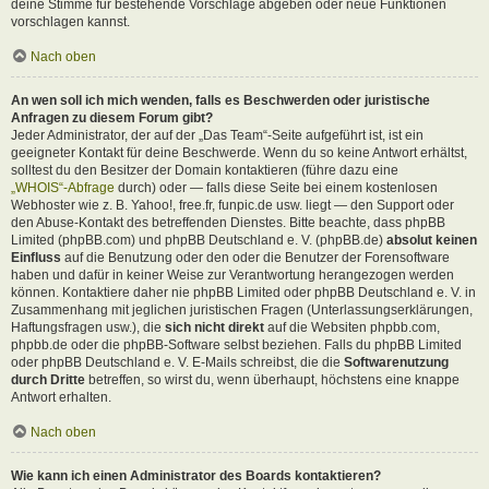
deine Stimme für bestehende Vorschläge abgeben oder neue Funktionen
vorschlagen kannst.
Nach oben
An wen soll ich mich wenden, falls es Beschwerden oder juristische
Anfragen zu diesem Forum gibt?
Jeder Administrator, der auf der „Das Team“-Seite aufgeführt ist, ist ein
geeigneter Kontakt für deine Beschwerde. Wenn du so keine Antwort erhältst,
solltest du den Besitzer der Domain kontaktieren (führe dazu eine
„WHOIS“-Abfrage
durch) oder — falls diese Seite bei einem kostenlosen
Webhoster wie z. B. Yahoo!, free.fr, funpic.de usw. liegt — den Support oder
den Abuse-Kontakt des betreffenden Dienstes. Bitte beachte, dass phpBB
Limited (phpBB.com) und phpBB Deutschland e. V. (phpBB.de)
absolut keinen
Einfluss
auf die Benutzung oder den oder die Benutzer der Forensoftware
haben und dafür in keiner Weise zur Verantwortung herangezogen werden
können. Kontaktiere daher nie phpBB Limited oder phpBB Deutschland e. V. in
Zusammenhang mit jeglichen juristischen Fragen (Unterlassungserklärungen,
Haftungsfragen usw.), die
sich nicht direkt
auf die Websiten phpbb.com,
phpbb.de oder die phpBB-Software selbst beziehen. Falls du phpBB Limited
oder phpBB Deutschland e. V. E-Mails schreibst, die die
Softwarenutzung
durch Dritte
betreffen, so wirst du, wenn überhaupt, höchstens eine knappe
Antwort erhalten.
Nach oben
Wie kann ich einen Administrator des Boards kontaktieren?