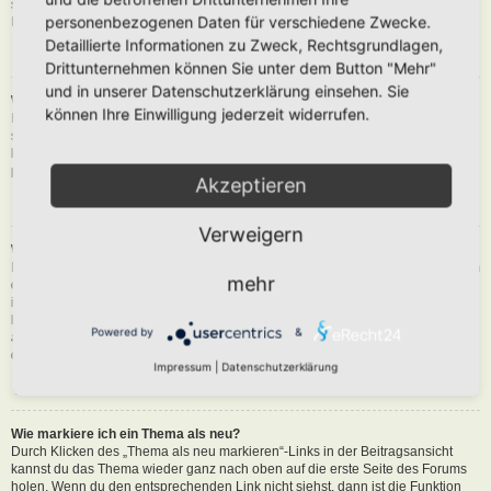
siehst du eine Schaltfläche in der Nähe des Beitrags, um diesen zu melden.
personenbezogenen Daten für verschiedene Zwecke.
Du wirst dann durch die weiteren Schritte geführt.
Detaillierte Informationen zu Zweck, Rechtsgrundlagen,
Nach oben
Drittunternehmen können Sie unter dem Button "Mehr"
und in unserer Datenschutzerklärung einsehen. Sie
Was bewirkt die „Speichern“-Schaltfläche beim Schreiben eines Beitrags?
können Ihre Einwilligung jederzeit widerrufen.
Hiermit kannst du die geschriebene Entwürfe speichern und zu einem
späteren Zeitpunkt vervollständigen und absenden. Den gesicherten Beitrag
kannst du mit der Funktion „Gespeicherte Entwürfe verwalten“ in deinem
persönlichen Bereich erneut laden.
Akzeptieren
Nach oben
Verweigern
Warum muss mein Beitrag erst freigegeben werden?
Die Board-Administration kann entschieden haben, dass in dem Forum, in dem
mehr
du einen Beitrag erstellt hast, die Beiträge zuerst geprüft werden müssen. Es
ist auch möglich, dass die Administration dich zu einer Gruppe von Benutzern
hinzugefügt hat, bei denen sie die Beiträge erst begutachten möchte, bevor sie
Powered by
&
auf der Seite sichtbar werden. Bitte kontaktiere die Board-Administration, wenn
du weitere Informationen dazu benötigst.
Impressum
|
Datenschutzerklärung
Nach oben
Wie markiere ich ein Thema als neu?
Durch Klicken des „Thema als neu markieren“-Links in der Beitragsansicht
kannst du das Thema wieder ganz nach oben auf die erste Seite des Forums
holen. Wenn du den entsprechenden Link nicht siehst, dann ist die Funktion