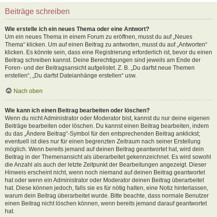
Beiträge schreiben
Wie erstelle ich ein neues Thema oder eine Antwort?
Um ein neues Thema in einem Forum zu eröffnen, musst du auf „Neues
Thema“ klicken. Um auf einen Beitrag zu antworten, musst du auf „Antworten“
klicken. Es könnte sein, dass eine Registrierung erforderlich ist, bevor du einen
Beitrag schreiben kannst. Deine Berechtigungen sind jeweils am Ende der
Foren- und der Beitragsansicht aufgelistet. Z. B. „Du darfst neue Themen
erstellen“, „Du darfst Dateianhänge erstellen“ usw.
Nach oben
Wie kann ich einen Beitrag bearbeiten oder löschen?
Wenn du nicht Administrator oder Moderator bist, kannst du nur deine eigenen
Beiträge bearbeiten oder löschen. Du kannst einen Beitrag bearbeiten, indem
du das „Ändere Beitrag“-Symbol für den entsprechenden Beitrag anklickst;
eventuell ist dies nur für einen begrenzten Zeitraum nach seiner Erstellung
möglich. Wenn bereits jemand auf deinen Beitrag geantwortet hat, wird dein
Beitrag in der Themenansicht als überarbeitet gekennzeichnet. Es wird sowohl
die Anzahl als auch der letzte Zeitpunkt der Bearbeitungen angezeigt. Dieser
Hinweis erscheint nicht, wenn noch niemand auf deinen Beitrag geantwortet
hat oder wenn ein Administrator oder Moderator deinen Beitrag überarbeitet
hat. Diese können jedoch, falls sie es für nötig halten, eine Notiz hinterlassen,
warum dein Beitrag überarbeitet wurde. Bitte beachte, dass normale Benutzer
einen Beitrag nicht löschen können, wenn bereits jemand darauf geantwortet
hat.