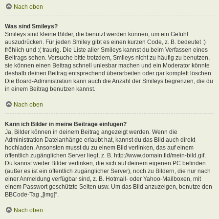
Nach oben
Was sind Smileys?
Smileys sind kleine Bilder, die benutzt werden können, um ein Gefühl
auszudrücken. Für jeden Smiley gibt es einen kurzen Code, z. B. bedeutet :)
fröhlich und :( traurig. Die Liste aller Smileys kannst du beim Verfassen eines
Beitrags sehen. Versuche bitte trotzdem, Smileys nicht zu häufig zu benutzen,
sie können einen Beitrag schnell unlesbar machen und ein Moderator könnte
deshalb deinen Beitrag entsprechend überarbeiten oder gar komplett löschen.
Die Board-Administration kann auch die Anzahl der Smileys begrenzen, die du
in einem Beitrag benutzen kannst.
Nach oben
Kann ich Bilder in meine Beiträge einfügen?
Ja, Bilder können in deinem Beitrag angezeigt werden. Wenn die
Administration Dateianhänge erlaubt hat, kannst du das Bild auch direkt
hochladen. Ansonsten musst du zu einem Bild verlinken, das auf einem
öffentlich zugänglichen Server liegt, z. B. http://www.domain.tld/mein-bild.gif.
Du kannst weder Bilder verlinken, die sich auf deinem eigenen PC befinden
(außer es ist ein öffentlich zugänglicher Server), noch zu Bildern, die nur nach
einer Anmeldung verfügbar sind, z. B. Hotmail- oder Yahoo-Mailboxen, mit
einem Passwort geschützte Seiten usw. Um das Bild anzuzeigen, benutze den
BBCode-Tag „[img]“.
Nach oben