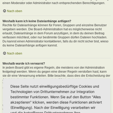
einen Moderator oder Administrator nach entsprechenden Berechtigungen.
Nach oben
Weshalb kann ich keine Dateianhänge anfügen?
Rechte für Dateianhänge können für Foren, Gruppen und einzelne Benutzer
vergeben werden. Die Board-Administration hat es möglicherweise nicht
erlaubt, Dateianhänge in dem Forum anzufügen, in dem du deinen Beitrag
verfassen möchtest, oder nur bestimmte Gruppen dürfen Dateien hochladen.
Du kannst einen Administrator kontaktieren, falls du dir nicht sicher bist, wieso
du keine Dateianhänge anfügen kannst.
Nach oben
Weshalb wurde ich verwarnt?
In jedem Board gibt es eigene Regeln, die meistens von der Administration
festgelegt werden. Wenn du gegen eine dieser Regeln verstoßen hast, kann
sie dir eine Verwarnung erteilen. Bitte beachte, dass dies die Entscheidung der
Administration dieses Boards ist und phpBB Limited nichts mit dieser
Verwarnung zu tun hat. Kontaktiere einen Administrator, sofern du die nicht
Diese Seite nutzt einwilligungsbedürftige Cookies und
sicher bist, wieso du verwarnt wurdest.
Technologien von Drittunternehmen zur Integration
Nach oben
bestimmter Funktionen. Wenn Sie auf den Button "Alles
akzeptieren" klicken, werden diese Funktionen aktiviert
Wie kann ich Beiträge den Moderatoren melden?
(Einwilligung). Nach der Einwilligung verarbeiten wir
Wenn ein Administrator die entsprechenden Berechtigungen vergeben hat,
und die betroffenen Drittunternehmen Ihre