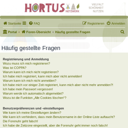
Startseite
FAQ
Registrieren
Anmelden
S
Portal
Foren-Übersicht
Häufig gestellte Fragen
u
c
Häufig gestellte Fragen
h
Registrierung und Anmeldung
e
Wozu muss ich mich registrieren?
Was ist COPPA?
Warum kann ich mich nicht registrieren?
Ich habe mich registriert, kann mich aber nicht anmelden!
Warum kann ich mich nicht anmelden?
Ich habe mich vor einiger Zeit registriert, kann mich aber nicht mehr anmelden?!
Ich habe mein Passwort vergessen!
Warum werde ich automatisch abgemeldet?
Wozu ist die Funktion „Alle Cookies löschen“?
Benutzerpräferenzen und -einstellungen
Wie kann ich meine Einstellungen ändern?
Wie kann ich verhindern, dass mein Benutzername in der Online-Liste auftaucht?
Die Forenuhr geht falsch!
Ich habe die Zeitzone eingestellt, aber die Forenuhr geht immer noch falsch!