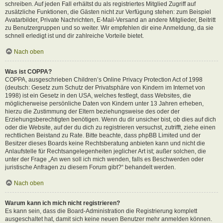
schreiben. Auf jeden Fall erhältst du als registriertes Mitglied Zugriff auf
zusätzliche Funktionen, die Gästen nicht zur Verfügung stehen: zum Beispiel
Avatarbilder, Private Nachrichten, E-Mail-Versand an andere Mitglieder, Beitritt
zu Benutzergruppen und so weiter. Wir empfehlen dir eine Anmeldung, da sie
schnell erledigt ist und dir zahlreiche Vorteile bietet.
Nach oben
Was ist COPPA?
COPPA, ausgeschrieben Children’s Online Privacy Protection Act of 1998
(deutsch: Gesetz zum Schutz der Privatsphäre von Kindern im Internet von
1998) ist ein Gesetz in den USA, welches festlegt, dass Websites, die
möglicherweise persönliche Daten von Kindern unter 13 Jahren erheben,
hierzu die Zustimmung der Eltern beziehungsweise des oder der
Erziehungsberechtigten benötigen. Wenn du dir unsicher bist, ob dies auf dich
oder die Website, auf der du dich zu registrieren versuchst, zutrifft, ziehe einen
rechtlichen Beistand zu Rate. Bitte beachte, dass phpBB Limited und der
Besitzer dieses Boards keine Rechtsberatung anbieten kann und nicht die
Anlaufstelle für Rechtsangelegenheiten jeglicher Art ist; außer solchen, die
unter der Frage „An wen soll ich mich wenden, falls es Beschwerden oder
juristische Anfragen zu diesem Forum gibt?“ behandelt werden.
Nach oben
Warum kann ich mich nicht registrieren?
Es kann sein, dass die Board-Administration die Registrierung komplett
ausgeschaltet hat, damit sich keine neuen Benutzer mehr anmelden können.