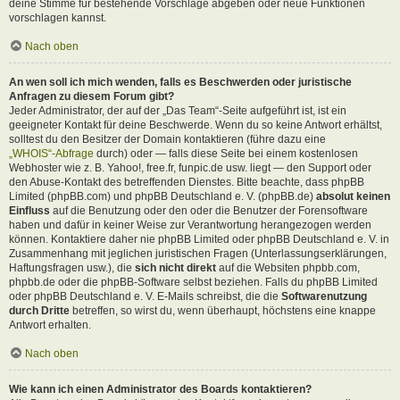
deine Stimme für bestehende Vorschläge abgeben oder neue Funktionen
vorschlagen kannst.
Nach oben
An wen soll ich mich wenden, falls es Beschwerden oder juristische
Anfragen zu diesem Forum gibt?
Jeder Administrator, der auf der „Das Team“-Seite aufgeführt ist, ist ein
geeigneter Kontakt für deine Beschwerde. Wenn du so keine Antwort erhältst,
solltest du den Besitzer der Domain kontaktieren (führe dazu eine
„WHOIS“-Abfrage
durch) oder — falls diese Seite bei einem kostenlosen
Webhoster wie z. B. Yahoo!, free.fr, funpic.de usw. liegt — den Support oder
den Abuse-Kontakt des betreffenden Dienstes. Bitte beachte, dass phpBB
Limited (phpBB.com) und phpBB Deutschland e. V. (phpBB.de)
absolut keinen
Einfluss
auf die Benutzung oder den oder die Benutzer der Forensoftware
haben und dafür in keiner Weise zur Verantwortung herangezogen werden
können. Kontaktiere daher nie phpBB Limited oder phpBB Deutschland e. V. in
Zusammenhang mit jeglichen juristischen Fragen (Unterlassungserklärungen,
Haftungsfragen usw.), die
sich nicht direkt
auf die Websiten phpbb.com,
phpbb.de oder die phpBB-Software selbst beziehen. Falls du phpBB Limited
oder phpBB Deutschland e. V. E-Mails schreibst, die die
Softwarenutzung
durch Dritte
betreffen, so wirst du, wenn überhaupt, höchstens eine knappe
Antwort erhalten.
Nach oben
Wie kann ich einen Administrator des Boards kontaktieren?