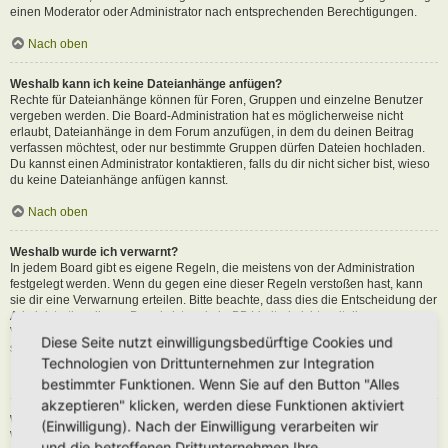
einen Moderator oder Administrator nach entsprechenden Berechtigungen.
Nach oben
Weshalb kann ich keine Dateianhänge anfügen?
Rechte für Dateianhänge können für Foren, Gruppen und einzelne Benutzer
vergeben werden. Die Board-Administration hat es möglicherweise nicht
erlaubt, Dateianhänge in dem Forum anzufügen, in dem du deinen Beitrag
verfassen möchtest, oder nur bestimmte Gruppen dürfen Dateien hochladen.
Du kannst einen Administrator kontaktieren, falls du dir nicht sicher bist, wieso
du keine Dateianhänge anfügen kannst.
Nach oben
Weshalb wurde ich verwarnt?
In jedem Board gibt es eigene Regeln, die meistens von der Administration
festgelegt werden. Wenn du gegen eine dieser Regeln verstoßen hast, kann
sie dir eine Verwarnung erteilen. Bitte beachte, dass dies die Entscheidung der
Administration dieses Boards ist und phpBB Limited nichts mit dieser
Verwarnung zu tun hat. Kontaktiere einen Administrator, sofern du die nicht
Diese Seite nutzt einwilligungsbedürftige Cookies und
sicher bist, wieso du verwarnt wurdest.
Technologien von Drittunternehmen zur Integration
Nach oben
bestimmter Funktionen. Wenn Sie auf den Button "Alles
akzeptieren" klicken, werden diese Funktionen aktiviert
Wie kann ich Beiträge den Moderatoren melden?
(Einwilligung). Nach der Einwilligung verarbeiten wir
Wenn ein Administrator die entsprechenden Berechtigungen vergeben hat,
und die betroffenen Drittunternehmen Ihre