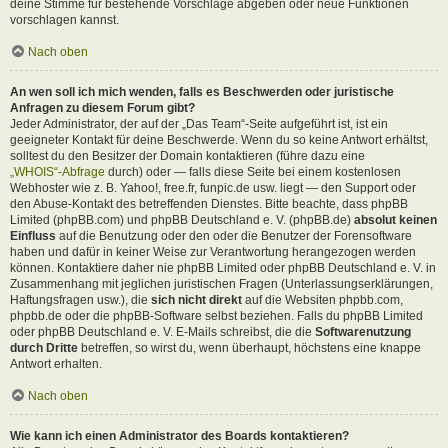
deine Stimme für bestehende Vorschläge abgeben oder neue Funktionen
vorschlagen kannst.
Nach oben
An wen soll ich mich wenden, falls es Beschwerden oder juristische
Anfragen zu diesem Forum gibt?
Jeder Administrator, der auf der „Das Team“-Seite aufgeführt ist, ist ein
geeigneter Kontakt für deine Beschwerde. Wenn du so keine Antwort erhältst,
solltest du den Besitzer der Domain kontaktieren (führe dazu eine
„WHOIS“-Abfrage
durch) oder — falls diese Seite bei einem kostenlosen
Webhoster wie z. B. Yahoo!, free.fr, funpic.de usw. liegt — den Support oder
den Abuse-Kontakt des betreffenden Dienstes. Bitte beachte, dass phpBB
Limited (phpBB.com) und phpBB Deutschland e. V. (phpBB.de)
absolut keinen
Einfluss
auf die Benutzung oder den oder die Benutzer der Forensoftware
haben und dafür in keiner Weise zur Verantwortung herangezogen werden
können. Kontaktiere daher nie phpBB Limited oder phpBB Deutschland e. V. in
Zusammenhang mit jeglichen juristischen Fragen (Unterlassungserklärungen,
Haftungsfragen usw.), die
sich nicht direkt
auf die Websiten phpbb.com,
phpbb.de oder die phpBB-Software selbst beziehen. Falls du phpBB Limited
oder phpBB Deutschland e. V. E-Mails schreibst, die die
Softwarenutzung
durch Dritte
betreffen, so wirst du, wenn überhaupt, höchstens eine knappe
Antwort erhalten.
Nach oben
Wie kann ich einen Administrator des Boards kontaktieren?