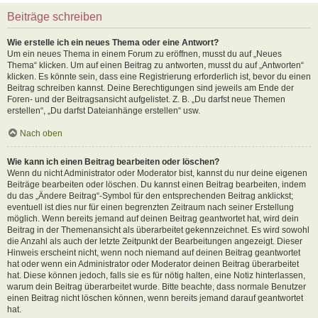
Beiträge schreiben
Wie erstelle ich ein neues Thema oder eine Antwort?
Um ein neues Thema in einem Forum zu eröffnen, musst du auf „Neues
Thema“ klicken. Um auf einen Beitrag zu antworten, musst du auf „Antworten“
klicken. Es könnte sein, dass eine Registrierung erforderlich ist, bevor du einen
Beitrag schreiben kannst. Deine Berechtigungen sind jeweils am Ende der
Foren- und der Beitragsansicht aufgelistet. Z. B. „Du darfst neue Themen
erstellen“, „Du darfst Dateianhänge erstellen“ usw.
Nach oben
Wie kann ich einen Beitrag bearbeiten oder löschen?
Wenn du nicht Administrator oder Moderator bist, kannst du nur deine eigenen
Beiträge bearbeiten oder löschen. Du kannst einen Beitrag bearbeiten, indem
du das „Ändere Beitrag“-Symbol für den entsprechenden Beitrag anklickst;
eventuell ist dies nur für einen begrenzten Zeitraum nach seiner Erstellung
möglich. Wenn bereits jemand auf deinen Beitrag geantwortet hat, wird dein
Beitrag in der Themenansicht als überarbeitet gekennzeichnet. Es wird sowohl
die Anzahl als auch der letzte Zeitpunkt der Bearbeitungen angezeigt. Dieser
Hinweis erscheint nicht, wenn noch niemand auf deinen Beitrag geantwortet
hat oder wenn ein Administrator oder Moderator deinen Beitrag überarbeitet
hat. Diese können jedoch, falls sie es für nötig halten, eine Notiz hinterlassen,
warum dein Beitrag überarbeitet wurde. Bitte beachte, dass normale Benutzer
einen Beitrag nicht löschen können, wenn bereits jemand darauf geantwortet
hat.