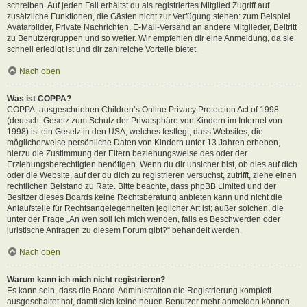
schreiben. Auf jeden Fall erhältst du als registriertes Mitglied Zugriff auf
zusätzliche Funktionen, die Gästen nicht zur Verfügung stehen: zum Beispiel
Avatarbilder, Private Nachrichten, E-Mail-Versand an andere Mitglieder, Beitritt
zu Benutzergruppen und so weiter. Wir empfehlen dir eine Anmeldung, da sie
schnell erledigt ist und dir zahlreiche Vorteile bietet.
Nach oben
Was ist COPPA?
COPPA, ausgeschrieben Children’s Online Privacy Protection Act of 1998
(deutsch: Gesetz zum Schutz der Privatsphäre von Kindern im Internet von
1998) ist ein Gesetz in den USA, welches festlegt, dass Websites, die
möglicherweise persönliche Daten von Kindern unter 13 Jahren erheben,
hierzu die Zustimmung der Eltern beziehungsweise des oder der
Erziehungsberechtigten benötigen. Wenn du dir unsicher bist, ob dies auf dich
oder die Website, auf der du dich zu registrieren versuchst, zutrifft, ziehe einen
rechtlichen Beistand zu Rate. Bitte beachte, dass phpBB Limited und der
Besitzer dieses Boards keine Rechtsberatung anbieten kann und nicht die
Anlaufstelle für Rechtsangelegenheiten jeglicher Art ist; außer solchen, die
unter der Frage „An wen soll ich mich wenden, falls es Beschwerden oder
juristische Anfragen zu diesem Forum gibt?“ behandelt werden.
Nach oben
Warum kann ich mich nicht registrieren?
Es kann sein, dass die Board-Administration die Registrierung komplett
ausgeschaltet hat, damit sich keine neuen Benutzer mehr anmelden können.