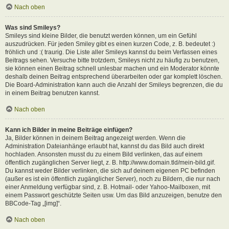
Nach oben
Was sind Smileys?
Smileys sind kleine Bilder, die benutzt werden können, um ein Gefühl
auszudrücken. Für jeden Smiley gibt es einen kurzen Code, z. B. bedeutet :)
fröhlich und :( traurig. Die Liste aller Smileys kannst du beim Verfassen eines
Beitrags sehen. Versuche bitte trotzdem, Smileys nicht zu häufig zu benutzen,
sie können einen Beitrag schnell unlesbar machen und ein Moderator könnte
deshalb deinen Beitrag entsprechend überarbeiten oder gar komplett löschen.
Die Board-Administration kann auch die Anzahl der Smileys begrenzen, die du
in einem Beitrag benutzen kannst.
Nach oben
Kann ich Bilder in meine Beiträge einfügen?
Ja, Bilder können in deinem Beitrag angezeigt werden. Wenn die
Administration Dateianhänge erlaubt hat, kannst du das Bild auch direkt
hochladen. Ansonsten musst du zu einem Bild verlinken, das auf einem
öffentlich zugänglichen Server liegt, z. B. http://www.domain.tld/mein-bild.gif.
Du kannst weder Bilder verlinken, die sich auf deinem eigenen PC befinden
(außer es ist ein öffentlich zugänglicher Server), noch zu Bildern, die nur nach
einer Anmeldung verfügbar sind, z. B. Hotmail- oder Yahoo-Mailboxen, mit
einem Passwort geschützte Seiten usw. Um das Bild anzuzeigen, benutze den
BBCode-Tag „[img]“.
Nach oben