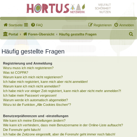
Startseite
FAQ
Registrieren
Anmelden
S
Portal
Foren-Übersicht
Häufig gestellte Fragen
u
c
Häufig gestellte Fragen
h
Registrierung und Anmeldung
e
Wozu muss ich mich registrieren?
Was ist COPPA?
Warum kann ich mich nicht registrieren?
Ich habe mich registriert, kann mich aber nicht anmelden!
Warum kann ich mich nicht anmelden?
Ich habe mich vor einiger Zeit registriert, kann mich aber nicht mehr anmelden?!
Ich habe mein Passwort vergessen!
Warum werde ich automatisch abgemeldet?
Wozu ist die Funktion „Alle Cookies löschen“?
Benutzerpräferenzen und -einstellungen
Wie kann ich meine Einstellungen ändern?
Wie kann ich verhindern, dass mein Benutzername in der Online-Liste auftaucht?
Die Forenuhr geht falsch!
Ich habe die Zeitzone eingestellt, aber die Forenuhr geht immer noch falsch!