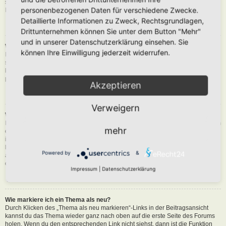
siehst du eine Schaltfläche in der Nähe des Beitrags, um diesen zu melden.
personenbezogenen Daten für verschiedene Zwecke.
Du wirst dann durch die weiteren Schritte geführt.
Detaillierte Informationen zu Zweck, Rechtsgrundlagen,
Nach oben
Drittunternehmen können Sie unter dem Button "Mehr"
und in unserer Datenschutzerklärung einsehen. Sie
Was bewirkt die „Speichern“-Schaltfläche beim Schreiben eines Beitrags?
können Ihre Einwilligung jederzeit widerrufen.
Hiermit kannst du die geschriebene Entwürfe speichern und zu einem
späteren Zeitpunkt vervollständigen und absenden. Den gesicherten Beitrag
kannst du mit der Funktion „Gespeicherte Entwürfe verwalten“ in deinem
persönlichen Bereich erneut laden.
Akzeptieren
Nach oben
Verweigern
Warum muss mein Beitrag erst freigegeben werden?
Die Board-Administration kann entschieden haben, dass in dem Forum, in dem
mehr
du einen Beitrag erstellt hast, die Beiträge zuerst geprüft werden müssen. Es
ist auch möglich, dass die Administration dich zu einer Gruppe von Benutzern
hinzugefügt hat, bei denen sie die Beiträge erst begutachten möchte, bevor sie
Powered by
&
auf der Seite sichtbar werden. Bitte kontaktiere die Board-Administration, wenn
du weitere Informationen dazu benötigst.
Impressum
|
Datenschutzerklärung
Nach oben
Wie markiere ich ein Thema als neu?
Durch Klicken des „Thema als neu markieren“-Links in der Beitragsansicht
kannst du das Thema wieder ganz nach oben auf die erste Seite des Forums
holen. Wenn du den entsprechenden Link nicht siehst, dann ist die Funktion