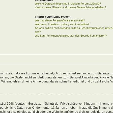
Welche Dateianhänge sind in diesem Forum zulässig?
Kann ich eine Übersicht all meiner Dateianhänge erhalten?
phpBB betreffende Fragen
Wer hat diese Forensoftware entwickelt?
Warum ist Funktion x oder y nicht enthalten?
An wen soll ich mich wenden, falls es Beschwerden oder jurist
gibt?
Wie kann ich einen Administrator des Boards kontaktieren?
inistration dieses Forums entscheidet, ob du registriert sein musst, um Beiträge zu
unktionen, die Gästen nicht zur Verfügung stehen: zum Beispiel Avatarbilder, Private 
 Wir empfehlen dir eine Anmeldung, da sie schnell erledigt ist und dir zahlreiche Vor
t of 1998 (deutsch: Gesetz zum Schutz der Privatsphäre von Kindern im Internet vo
 persönliche Daten von Kindern unter 13 Jahren erheben, hierzu die Zustimmung 
her bist, ob dies auf dich oder die Website, auf der du dich zu registrieren versuch