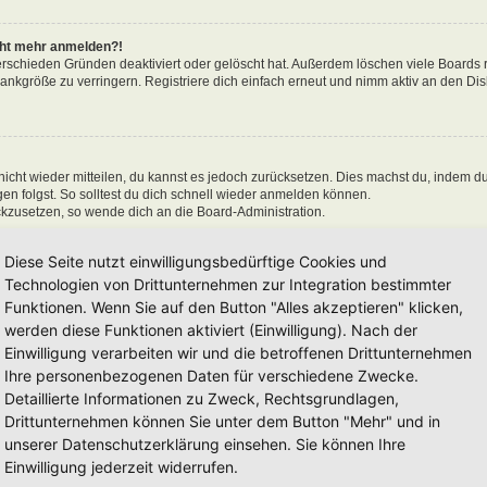
icht mehr anmelden?!
erschieden Gründen deaktiviert oder gelöscht hat. Außerdem löschen viele Boards r
nkgröße zu verringern. Registriere dich einfach erneut und nimm aktiv an den Disk
 nicht wieder mitteilen, du kannst es jedoch zurücksetzen. Dies machst du, indem d
n folgst. So solltest du dich schnell wieder anmelden können.
ückzusetzen, so wende dich an die Board-Administration.
Diese Seite nutzt einwilligungsbedürftige Cookies und
Technologien von Drittunternehmen zur Integration bestimmter
Funktionen. Wenn Sie auf den Button "Alles akzeptieren" klicken,
en“ nicht auswählst, wirst du nur für eine Sitzung angemeldet. Dies verhindert 
n, kannst du das Kästchen „Angemeldet bleiben“ beim Anmelden auswählen. Dies is
werden diese Funktionen aktiviert (Einwilligung). Nach der
einem Internetcafé, befindest. Wenn diese Option nicht zur Verfügung steht, dann w
Einwilligung verarbeiten wir und die betroffenen Drittunternehmen
Ihre personenbezogenen Daten für verschiedene Zwecke.
Detaillierte Informationen zu Zweck, Rechtsgrundlagen,
Drittunternehmen können Sie unter dem Button "Mehr" und in
unserer Datenschutzerklärung einsehen. Sie können Ihre
 hat und die dafür sorgen, dass du im Forum angemeldet bleibst. Außerdem ermögli
Einwilligung jederzeit widerrufen.
 sie von der Board-Administration aktiviert wurden. Wenn du Probleme bei der An-