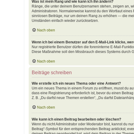
Was ist mein Rang und wie kann ich ihn ändern?
Ränge, die unter deinem Benutzernamen stehen, zeigen an, wie 
Administratoren. Normalerweise kannst du den Wortlaut eines R
sinnlosen Beiträge, nur um deinen Rang zu erhöhen — die meis
Umständen einfach wieder zurücksetzen.
Nach oben
Wenn ich bei einem Benutzer auf den E-Mail-Link klicke, we
Nur registrierte Benutzer dürfen die foreninterne E-Mail-Funkti
Diese Maßnahme soll den Missbrauch dieses Systems durch G
Nach oben
Beiträge schreiben
Wie erstelle ich ein neues Thema oder eine Antwort?
Um ein neues Thema in einem Forum zu eröffnen, musst du auf 
dass eine Registrierung erforderlich ist, bevor du einen Beitr
Z. B. „Du darfst neue Themen erstellen“, „Du darfst Dateianhäng
Nach oben
Wie kann ich einen Beitrag bearbeiten oder löschen?
Wenn du nicht Administrator oder Moderator bist, kannst du nu
Beitrag“-Symbol für den entsprechenden Beitrag anklickst; even
deinen Beitrag geantwortet hat, wird dein Beitrag in der Theme