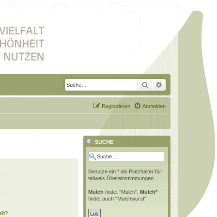
Suche
Erweiterte Suche
Registrieren
Anmelden
SUCHE
Benutze ein * als Platzhalter für
teilweis Übereinstimmungen
Mulch
findet "Mulch",
Mulch*
findet auch "Mulchwurst"
llt?