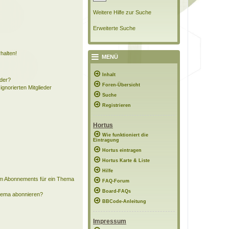
Weitere Hilfe zur Suche
Erweiterte Suche
halten!
MENÜ
Inhalt
eder?
Foren-Übersicht
ignorierten Mitglieder
Suche
Registrieren
Hortus
Wie funktioniert die
Eintragung
Hortus eintragen
Hortus Karte & Liste
Hilfe
em Abonnements für ein Thema
FAQ-Forum
Board-FAQs
Thema abonnieren?
BBCode-Anleitung
Impressum