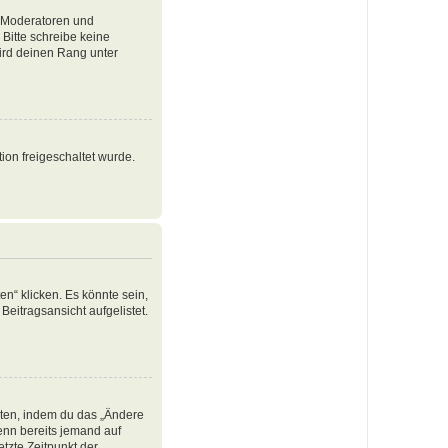
e Moderatoren und
Bitte schreibe keine
ird deinen Rang unter
ion freigeschaltet wurde.
n“ klicken. Es könnte sein,
Beitragsansicht aufgelistet.
iten, indem du das „Ändere
Wenn bereits jemand auf
tzte Zeitpunkt der