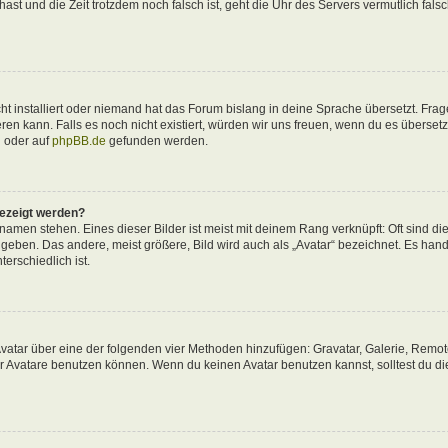
 hast und die Zeit trotzdem noch falsch ist, geht die Uhr des Servers vermutlich fals
t installiert oder niemand hat das Forum bislang in deine Sprache übersetzt. Frag
ieren kann. Falls es noch nicht existiert, würden wir uns freuen, wenn du es überse
d
oder auf
phpBB.de
gefunden werden.
gezeigt werden?
amen stehen. Eines dieser Bilder ist meist mit deinem Rang verknüpft: Oft sind di
eben. Das andere, meist größere, Bild wird auch als „Avatar“ bezeichnet. Es hande
erschiedlich ist.
 Avatar über eine der folgenden vier Methoden hinzufügen: Gravatar, Galerie, Remo
 Avatare benutzen können. Wenn du keinen Avatar benutzen kannst, solltest du di