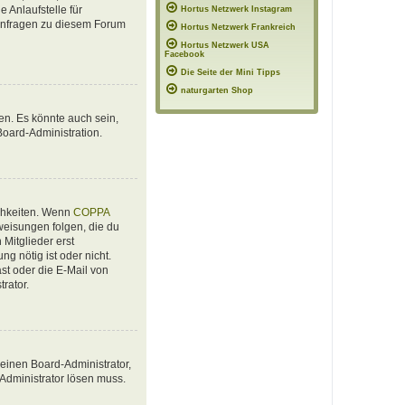
 Anlaufstelle für
Hortus Netzwerk Instagram
e Anfragen zu diesem Forum
Hortus Netzwerk Frankreich
Hortus Netzwerk USA
Facebook
Die Seite der Mini Tipps
naturgarten Shop
en. Es könnte auch sein,
Board-Administration.
ichkeiten. Wenn
COPPA
nweisungen folgen, die du
 Mitglieder erst
ng nötig ist oder nicht.
st oder die E-Mail von
rator.
 einen Board-Administrator,
 Administrator lösen muss.