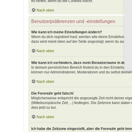
es helfen, wenn du die Cookies löscht.
Nach oben
Benutzerpräferenzen und -einstellungen
Wie kann ich meine Einstellungen ändern?
Wenn du dich registriert hast, werden alle deine Einstellunge
dazu wird meist oben auf der Seite angezeigt, wenn du auf dei
Nach oben
Wie kann ich verhindern, dass mein Benutzername in der Onl
In deinem persönlichen Bereich findest du in den Einstellunge
können nur Administratoren, Moderatoren und du selbst deinen
Nach oben
Die Forenuhr geht falsch!
Möglicherweise entspricht die angezeigte Zeit nicht deiner eige
(Mitteleuropäische Zeit, ...) festlegen. Die Zeitzone kann dabei
dies jetzt zu tun.
Nach oben
Ich habe die Zeitzone eingestellt, aber die Forenuhr geht im