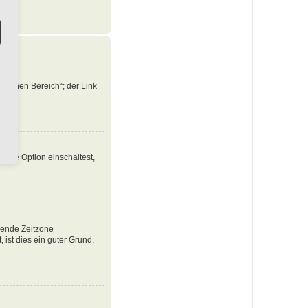
nlichen Bereich“; der Link
iese Option einschaltest,
ssende Zeitzone
, ist dies ein guter Grund,