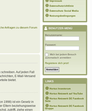
Impressum
Datenschutzrichtlinie
Datenschutz Social Media
Nutzungsbedingungen
ische Anfragen zu diesem Forum
BENUTZER-MENÜ
Benutzername:
Passwort:
Mich bei jedem Besuch
automatisch anmelden
Registriere dich jetzt!
 schreiben. Auf jeden Fall
Nachrichten, E-Mail-Versand
teile bietet.
LINKS
Hortus Insectorum
Hortus Netzwerk auf YouTube
Hortus Netzwerk DE Facebook
Seite
n 1998) ist ein Gesetz in
der Eltern beziehungsweise
Hortus Netzwerk DE Facebook
Gruppe
st, zutrifft, ziehe einen