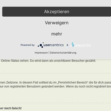
Akzeptieren
Verweigern
n in der Datenbank des Boards gespeichert. Um diese zu ändern, gehe in den „Persö
mehr
nen Benutzernamen klickst. Dort kannst du alle deine Einstellungen ändern.
Powered by
&
ine-Liste auftaucht?
Impressum
|
Datenschutzerklärung
n eine Option „Meinen Online-Status während dieser Sitzung verbergen“. Wenn du d
 Online-Status sehen. Du wirst dann als unsichtbarer Besucher gezählt.
nen Zeitzone. In diesem Fall solltest du im „Persönlichen Bereich“ die für dich pa
 nur von registrierten Benutzern geändert werden. Wenn du noch nicht registriert bist
mer noch falsch!