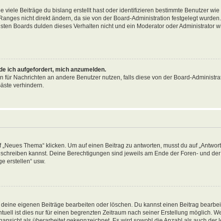
viele Beiträge du bislang erstellt hast oder identifizieren bestimmte Benutzer wi
anges nicht direkt ändern, da sie von der Board-Administration festgelegt wurden. 
ten Boards dulden dieses Verhalten nicht und ein Moderator oder Administrator w
rde ich aufgefordert, mich anzumelden.
on für Nachrichten an andere Benutzer nutzen, falls diese von der Board-Administrat
äste verhindern.
„Neues Thema“ klicken. Um auf einen Beitrag zu antworten, musst du auf „Antworte
ag schreiben kannst. Deine Berechtigungen sind jeweils am Ende der Foren- und der 
e erstellen“ usw.
r deine eigenen Beiträge bearbeiten oder löschen. Du kannst einen Beitrag bearbe
tuell ist dies nur für einen begrenzten Zeitraum nach seiner Erstellung möglich. 
nansicht als überarbeitet gekennzeichnet. Es wird sowohl die Anzahl als auch der le