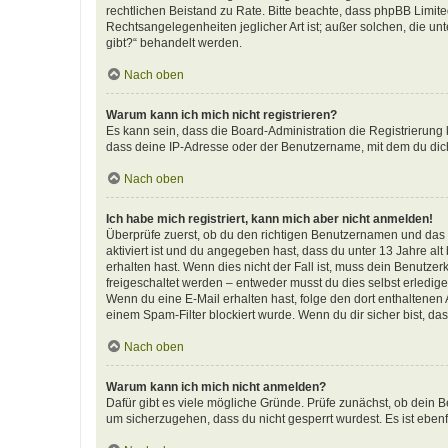
rechtlichen Beistand zu Rate. Bitte beachte, dass phpBB Limite
Rechtsangelegenheiten jeglicher Art ist; außer solchen, die u
gibt?“ behandelt werden.
Nach oben
Warum kann ich mich nicht registrieren?
Es kann sein, dass die Board-Administration die Registrierun
dass deine IP-Adresse oder der Benutzername, mit dem du dich 
Nach oben
Ich habe mich registriert, kann mich aber nicht anmelden!
Überprüfe zuerst, ob du den richtigen Benutzernamen und das
aktiviert ist und du angegeben hast, dass du unter 13 Jahre al
erhalten hast. Wenn dies nicht der Fall ist, muss dein Benutzer
freigeschaltet werden – entweder musst du dies selbst erledigen 
Wenn du eine E-Mail erhalten hast, folge den dort enthaltene
einem Spam-Filter blockiert wurde. Wenn du dir sicher bist, d
Nach oben
Warum kann ich mich nicht anmelden?
Dafür gibt es viele mögliche Gründe. Prüfe zunächst, ob dein B
um sicherzugehen, dass du nicht gesperrt wurdest. Es ist ebenf