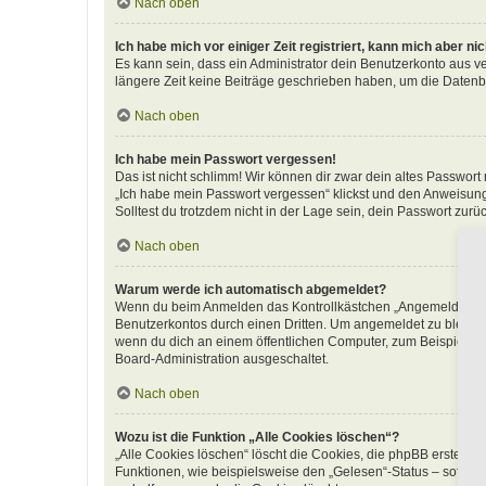
Nach oben
Ich habe mich vor einiger Zeit registriert, kann mich aber n
Es kann sein, dass ein Administrator dein Benutzerkonto aus v
längere Zeit keine Beiträge geschrieben haben, um die Datenba
Nach oben
Ich habe mein Passwort vergessen!
Das ist nicht schlimm! Wir können dir zwar dein altes Passwort
„Ich habe mein Passwort vergessen“ klickst und den Anweisunge
Solltest du trotzdem nicht in der Lage sein, dein Passwort zur
Nach oben
Warum werde ich automatisch abgemeldet?
Wenn du beim Anmelden das Kontrollkästchen „Angemeldet bleib
Benutzerkontos durch einen Dritten. Um angemeldet zu bleibe
wenn du dich an einem öffentlichen Computer, zum Beispiel in 
Board-Administration ausgeschaltet.
Nach oben
Wozu ist die Funktion „Alle Cookies löschen“?
„Alle Cookies löschen“ löscht die Cookies, die phpBB erstellt
Funktionen, wie beispielsweise den „Gelesen“-Status – sofern