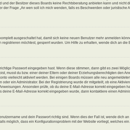
d und der Besitzer dieses Boards keine Rechtsberatung anbieten kann und nicht die
nter der Frage „An wen soll ich mich wenden, falls es Beschwerden oder juristisch
g komplett ausgeschaltet hat, damit sich keine neuen Benutzer mehr anmelden könn
registrieren möchtest, gesperrt wurden. Um Hilfe zu erhalten, wende dich an die 
 richtige Passwort eingegeben hast. Wenn diese stimmen, dann gibt es zwei Mögl
t bist, musst du bzw. einer deiner Eltern oder deiner Erziehungsberechtigten den A
konto vielleicht aktiviert werden. Bei einigen Boards müssen alle neu angemeldeten
oder ein Administrator. Bei der Registrierung wurde dir mitgeteilt, ob eine Aktivieru
n Anweisungen. Ansonsten prüfe, ob du deine E-Mail-Adresse korrekt eingegeben ha
ass deine E-Mail-Adresse korrekt eingegeben wurde, dann kontaktiere einen Administ
enutzername und dein Passwort richtig sind. Wenn dies der Fall ist, wende dich an
alls möglich, dass ein Konfigurationsproblem mit der Website vorliegt, welches ein