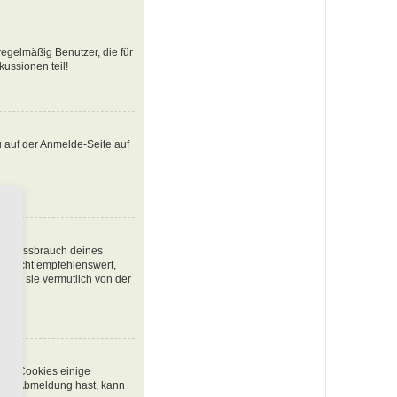
egelmäßig Benutzer, die für
ussionen teil!
u auf der Anmelde-Seite auf
den Missbrauch deines
t nicht empfehlenswert,
urde sie vermutlich von der
chen Cookies einige
 oder Abmeldung hast, kann