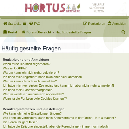
Startseite
FAQ
Registrieren
Anmelden
S
Portal
Foren-Übersicht
Häufig gestellte Fragen
u
c
Häufig gestellte Fragen
h
Registrierung und Anmeldung
e
Wozu muss ich mich registrieren?
Was ist COPPA?
Warum kann ich mich nicht registrieren?
Ich habe mich registriert, kann mich aber nicht anmelden!
Warum kann ich mich nicht anmelden?
Ich habe mich vor einiger Zeit registriert, kann mich aber nicht mehr anmelden?!
Ich habe mein Passwort vergessen!
Warum werde ich automatisch abgemeldet?
Wozu ist die Funktion „Alle Cookies löschen“?
Benutzerpräferenzen und -einstellungen
Wie kann ich meine Einstellungen ändern?
Wie kann ich verhindern, dass mein Benutzername in der Online-Liste auftaucht?
Die Forenuhr geht falsch!
Ich habe die Zeitzone eingestellt, aber die Forenuhr geht immer noch falsch!