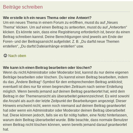
Beiträge schreiben
Wie erstelle ich ein neues Thema oder eine Antwort?
Um ein neues Thema in einem Forum zu eröffnen, musst du auf „Neues
Thema“ klicken. Um auf einen Beitrag zu antworten, musst du auf „Antworten“
klicken. Es könnte sein, dass eine Registrierung erforderlich ist, bevor du einen
Beitrag schreiben kannst. Deine Berechtigungen sind jeweils am Ende der
Foren- und der Beitragsansicht aufgelistet. Z. B. „Du darfst neue Themen
erstellen“, „Du darfst Dateianhänge erstellen“ usw.
Nach oben
Wie kann ich einen Beitrag bearbeiten oder löschen?
Wenn du nicht Administrator oder Moderator bist, kannst du nur deine eigenen
Beiträge bearbeiten oder löschen. Du kannst einen Beitrag bearbeiten, indem
du das „Ändere Beitrag“-Symbol für den entsprechenden Beitrag anklickst;
eventuell ist dies nur für einen begrenzten Zeitraum nach seiner Erstellung
möglich. Wenn bereits jemand auf deinen Beitrag geantwortet hat, wird dein
Beitrag in der Themenansicht als überarbeitet gekennzeichnet. Es wird sowohl
die Anzahl als auch der letzte Zeitpunkt der Bearbeitungen angezeigt. Dieser
Hinweis erscheint nicht, wenn noch niemand auf deinen Beitrag geantwortet
hat oder wenn ein Administrator oder Moderator deinen Beitrag überarbeitet
hat. Diese können jedoch, falls sie es für nötig halten, eine Notiz hinterlassen,
warum dein Beitrag überarbeitet wurde. Bitte beachte, dass normale Benutzer
einen Beitrag nicht löschen können, wenn bereits jemand darauf geantwortet
hat.