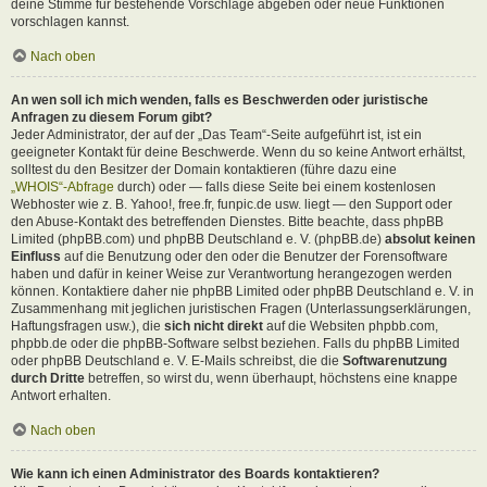
deine Stimme für bestehende Vorschläge abgeben oder neue Funktionen
vorschlagen kannst.
Nach oben
An wen soll ich mich wenden, falls es Beschwerden oder juristische
Anfragen zu diesem Forum gibt?
Jeder Administrator, der auf der „Das Team“-Seite aufgeführt ist, ist ein
geeigneter Kontakt für deine Beschwerde. Wenn du so keine Antwort erhältst,
solltest du den Besitzer der Domain kontaktieren (führe dazu eine
„WHOIS“-Abfrage
durch) oder — falls diese Seite bei einem kostenlosen
Webhoster wie z. B. Yahoo!, free.fr, funpic.de usw. liegt — den Support oder
den Abuse-Kontakt des betreffenden Dienstes. Bitte beachte, dass phpBB
Limited (phpBB.com) und phpBB Deutschland e. V. (phpBB.de)
absolut keinen
Einfluss
auf die Benutzung oder den oder die Benutzer der Forensoftware
haben und dafür in keiner Weise zur Verantwortung herangezogen werden
können. Kontaktiere daher nie phpBB Limited oder phpBB Deutschland e. V. in
Zusammenhang mit jeglichen juristischen Fragen (Unterlassungserklärungen,
Haftungsfragen usw.), die
sich nicht direkt
auf die Websiten phpbb.com,
phpbb.de oder die phpBB-Software selbst beziehen. Falls du phpBB Limited
oder phpBB Deutschland e. V. E-Mails schreibst, die die
Softwarenutzung
durch Dritte
betreffen, so wirst du, wenn überhaupt, höchstens eine knappe
Antwort erhalten.
Nach oben
Wie kann ich einen Administrator des Boards kontaktieren?