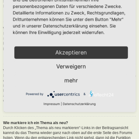
siehst du eine Schaltfläche in der Nähe des Beitrags, um diesen zu melden.
personenbezogenen Daten für verschiedene Zwecke.
Du wirst dann durch die weiteren Schritte geführt.
Detaillierte Informationen zu Zweck, Rechtsgrundlagen,
Nach oben
Drittunternehmen können Sie unter dem Button "Mehr"
und in unserer Datenschutzerklärung einsehen. Sie
Was bewirkt die „Speichern“-Schaltfläche beim Schreiben eines Beitrags?
können Ihre Einwilligung jederzeit widerrufen.
Hiermit kannst du die geschriebene Entwürfe speichern und zu einem
späteren Zeitpunkt vervollständigen und absenden. Den gesicherten Beitrag
kannst du mit der Funktion „Gespeicherte Entwürfe verwalten“ in deinem
persönlichen Bereich erneut laden.
Akzeptieren
Nach oben
Verweigern
Warum muss mein Beitrag erst freigegeben werden?
Die Board-Administration kann entschieden haben, dass in dem Forum, in dem
mehr
du einen Beitrag erstellt hast, die Beiträge zuerst geprüft werden müssen. Es
ist auch möglich, dass die Administration dich zu einer Gruppe von Benutzern
hinzugefügt hat, bei denen sie die Beiträge erst begutachten möchte, bevor sie
Powered by
&
auf der Seite sichtbar werden. Bitte kontaktiere die Board-Administration, wenn
du weitere Informationen dazu benötigst.
Impressum
|
Datenschutzerklärung
Nach oben
Wie markiere ich ein Thema als neu?
Durch Klicken des „Thema als neu markieren“-Links in der Beitragsansicht
kannst du das Thema wieder ganz nach oben auf die erste Seite des Forums
holen. Wenn du den entsprechenden Link nicht siehst, dann ist die Funktion