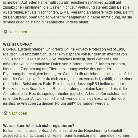
schreiben. Auf jeden Fall erhältst du als registriertes Mitglied Zugriff auf
zusätzliche Funktionen, die Gästen nicht zur Verfügung stehen: zum Beispiel
Avatarbilder, Private Nachrichten, E-Mail-Versand an andere Mitglieder, Beitritt
zu Benutzergruppen und so weiter. Wir empfehlen dir eine Anmeldung, da sie
schnell erledigt ist und dir zahlreiche Vorteile bietet.
Nach oben
Was ist COPPA?
COPPA, ausgeschrieben Children’s Online Privacy Protection Act of 1998
(deutsch: Gesetz zum Schutz der Privatsphäre von Kindern im Internet von
1998) ist ein Gesetz in den USA, welches festlegt, dass Websites, die
möglicherweise persönliche Daten von Kindern unter 13 Jahren erheben,
hierzu die Zustimmung der Eltern beziehungsweise des oder der
Erziehungsberechtigten benötigen. Wenn du dir unsicher bist, ob dies auf dich
oder die Website, auf der du dich zu registrieren versuchst, zutrifft, ziehe einen
rechtlichen Beistand zu Rate. Bitte beachte, dass phpBB Limited und der
Besitzer dieses Boards keine Rechtsberatung anbieten kann und nicht die
Anlaufstelle für Rechtsangelegenheiten jeglicher Art ist; außer solchen, die
unter der Frage „An wen soll ich mich wenden, falls es Beschwerden oder
juristische Anfragen zu diesem Forum gibt?“ behandelt werden.
Nach oben
Warum kann ich mich nicht registrieren?
Es kann sein, dass die Board-Administration die Registrierung komplett
ausgeschaltet hat, damit sich keine neuen Benutzer mehr anmelden können.