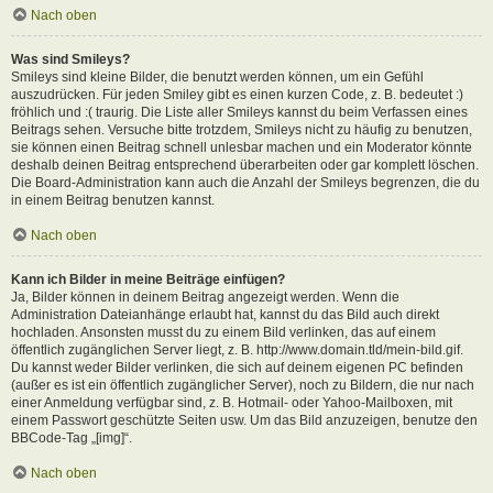
Nach oben
Was sind Smileys?
Smileys sind kleine Bilder, die benutzt werden können, um ein Gefühl
auszudrücken. Für jeden Smiley gibt es einen kurzen Code, z. B. bedeutet :)
fröhlich und :( traurig. Die Liste aller Smileys kannst du beim Verfassen eines
Beitrags sehen. Versuche bitte trotzdem, Smileys nicht zu häufig zu benutzen,
sie können einen Beitrag schnell unlesbar machen und ein Moderator könnte
deshalb deinen Beitrag entsprechend überarbeiten oder gar komplett löschen.
Die Board-Administration kann auch die Anzahl der Smileys begrenzen, die du
in einem Beitrag benutzen kannst.
Nach oben
Kann ich Bilder in meine Beiträge einfügen?
Ja, Bilder können in deinem Beitrag angezeigt werden. Wenn die
Administration Dateianhänge erlaubt hat, kannst du das Bild auch direkt
hochladen. Ansonsten musst du zu einem Bild verlinken, das auf einem
öffentlich zugänglichen Server liegt, z. B. http://www.domain.tld/mein-bild.gif.
Du kannst weder Bilder verlinken, die sich auf deinem eigenen PC befinden
(außer es ist ein öffentlich zugänglicher Server), noch zu Bildern, die nur nach
einer Anmeldung verfügbar sind, z. B. Hotmail- oder Yahoo-Mailboxen, mit
einem Passwort geschützte Seiten usw. Um das Bild anzuzeigen, benutze den
BBCode-Tag „[img]“.
Nach oben