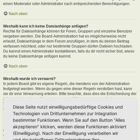
einen Moderator oder Administrator nach entsprechenden Berechtigungen.
Nach oben
Weshalb kann ich keine Dateianhänge anfügen?
Rechte für Dateianhänge können für Foren, Gruppen und einzelne Benutzer
vergeben werden. Die Board-Administration hat es möglicherweise nicht
erlaubt, Dateianhänge in dem Forum anzufügen, in dem du deinen Beitrag
verfassen möchtest, oder nur bestimmte Gruppen dürfen Dateien hochladen.
Du kannst einen Administrator kontaktieren, falls du dir nicht sicher bist, wieso
du keine Dateianhänge anfügen kannst.
Nach oben
Weshalb wurde ich verwarnt?
In jedem Board gibt es eigene Regeln, die meistens von der Administration
festgelegt werden. Wenn du gegen eine dieser Regeln verstoßen hast, kann
sie dir eine Verwarnung erteilen. Bitte beachte, dass dies die Entscheidung der
Administration dieses Boards ist und phpBB Limited nichts mit dieser
Verwarnung zu tun hat. Kontaktiere einen Administrator, sofern du die nicht
Diese Seite nutzt einwilligungsbedürftige Cookies und
sicher bist, wieso du verwarnt wurdest.
Technologien von Drittunternehmen zur Integration
Nach oben
bestimmter Funktionen. Wenn Sie auf den Button "Alles
akzeptieren" klicken, werden diese Funktionen aktiviert
Wie kann ich Beiträge den Moderatoren melden?
(Einwilligung). Nach der Einwilligung verarbeiten wir
Wenn ein Administrator die entsprechenden Berechtigungen vergeben hat,
und die betroffenen Drittunternehmen Ihre