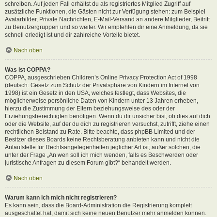
schreiben. Auf jeden Fall erhältst du als registriertes Mitglied Zugriff auf
zusätzliche Funktionen, die Gästen nicht zur Verfügung stehen: zum Beispiel
Avatarbilder, Private Nachrichten, E-Mail-Versand an andere Mitglieder, Beitritt
zu Benutzergruppen und so weiter. Wir empfehlen dir eine Anmeldung, da sie
schnell erledigt ist und dir zahlreiche Vorteile bietet.
Nach oben
Was ist COPPA?
COPPA, ausgeschrieben Children’s Online Privacy Protection Act of 1998
(deutsch: Gesetz zum Schutz der Privatsphäre von Kindern im Internet von
1998) ist ein Gesetz in den USA, welches festlegt, dass Websites, die
möglicherweise persönliche Daten von Kindern unter 13 Jahren erheben,
hierzu die Zustimmung der Eltern beziehungsweise des oder der
Erziehungsberechtigten benötigen. Wenn du dir unsicher bist, ob dies auf dich
oder die Website, auf der du dich zu registrieren versuchst, zutrifft, ziehe einen
rechtlichen Beistand zu Rate. Bitte beachte, dass phpBB Limited und der
Besitzer dieses Boards keine Rechtsberatung anbieten kann und nicht die
Anlaufstelle für Rechtsangelegenheiten jeglicher Art ist; außer solchen, die
unter der Frage „An wen soll ich mich wenden, falls es Beschwerden oder
juristische Anfragen zu diesem Forum gibt?“ behandelt werden.
Nach oben
Warum kann ich mich nicht registrieren?
Es kann sein, dass die Board-Administration die Registrierung komplett
ausgeschaltet hat, damit sich keine neuen Benutzer mehr anmelden können.