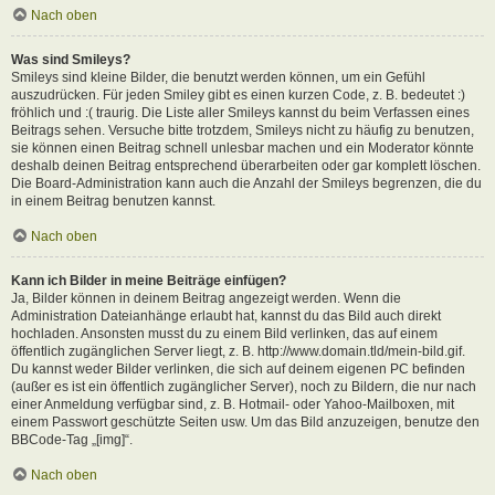
Nach oben
Was sind Smileys?
Smileys sind kleine Bilder, die benutzt werden können, um ein Gefühl
auszudrücken. Für jeden Smiley gibt es einen kurzen Code, z. B. bedeutet :)
fröhlich und :( traurig. Die Liste aller Smileys kannst du beim Verfassen eines
Beitrags sehen. Versuche bitte trotzdem, Smileys nicht zu häufig zu benutzen,
sie können einen Beitrag schnell unlesbar machen und ein Moderator könnte
deshalb deinen Beitrag entsprechend überarbeiten oder gar komplett löschen.
Die Board-Administration kann auch die Anzahl der Smileys begrenzen, die du
in einem Beitrag benutzen kannst.
Nach oben
Kann ich Bilder in meine Beiträge einfügen?
Ja, Bilder können in deinem Beitrag angezeigt werden. Wenn die
Administration Dateianhänge erlaubt hat, kannst du das Bild auch direkt
hochladen. Ansonsten musst du zu einem Bild verlinken, das auf einem
öffentlich zugänglichen Server liegt, z. B. http://www.domain.tld/mein-bild.gif.
Du kannst weder Bilder verlinken, die sich auf deinem eigenen PC befinden
(außer es ist ein öffentlich zugänglicher Server), noch zu Bildern, die nur nach
einer Anmeldung verfügbar sind, z. B. Hotmail- oder Yahoo-Mailboxen, mit
einem Passwort geschützte Seiten usw. Um das Bild anzuzeigen, benutze den
BBCode-Tag „[img]“.
Nach oben