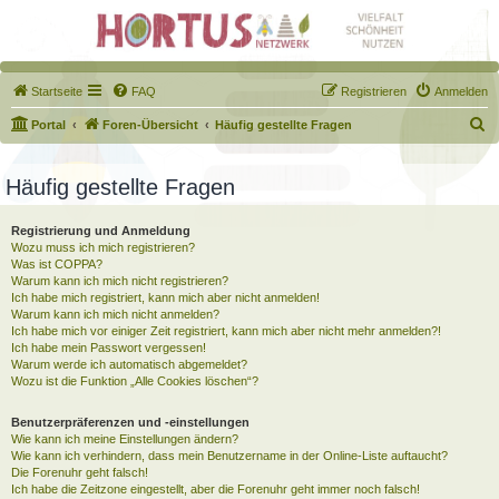
Startseite
FAQ
Registrieren
Anmelden
S
Portal
Foren-Übersicht
Häufig gestellte Fragen
u
c
Häufig gestellte Fragen
h
Registrierung und Anmeldung
e
Wozu muss ich mich registrieren?
Was ist COPPA?
Warum kann ich mich nicht registrieren?
Ich habe mich registriert, kann mich aber nicht anmelden!
Warum kann ich mich nicht anmelden?
Ich habe mich vor einiger Zeit registriert, kann mich aber nicht mehr anmelden?!
Ich habe mein Passwort vergessen!
Warum werde ich automatisch abgemeldet?
Wozu ist die Funktion „Alle Cookies löschen“?
Benutzerpräferenzen und -einstellungen
Wie kann ich meine Einstellungen ändern?
Wie kann ich verhindern, dass mein Benutzername in der Online-Liste auftaucht?
Die Forenuhr geht falsch!
Ich habe die Zeitzone eingestellt, aber die Forenuhr geht immer noch falsch!