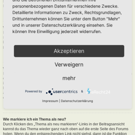
siehst du eine Schaltfläche in der Nähe des Beitrags, um diesen zu melden.
personenbezogenen Daten für verschiedene Zwecke.
Du wirst dann durch die weiteren Schritte geführt.
Detaillierte Informationen zu Zweck, Rechtsgrundlagen,
Nach oben
Drittunternehmen können Sie unter dem Button "Mehr"
und in unserer Datenschutzerklärung einsehen. Sie
Was bewirkt die „Speichern“-Schaltfläche beim Schreiben eines Beitrags?
können Ihre Einwilligung jederzeit widerrufen.
Hiermit kannst du die geschriebene Entwürfe speichern und zu einem
späteren Zeitpunkt vervollständigen und absenden. Den gesicherten Beitrag
kannst du mit der Funktion „Gespeicherte Entwürfe verwalten“ in deinem
persönlichen Bereich erneut laden.
Akzeptieren
Nach oben
Verweigern
Warum muss mein Beitrag erst freigegeben werden?
Die Board-Administration kann entschieden haben, dass in dem Forum, in dem
mehr
du einen Beitrag erstellt hast, die Beiträge zuerst geprüft werden müssen. Es
ist auch möglich, dass die Administration dich zu einer Gruppe von Benutzern
hinzugefügt hat, bei denen sie die Beiträge erst begutachten möchte, bevor sie
Powered by
&
auf der Seite sichtbar werden. Bitte kontaktiere die Board-Administration, wenn
du weitere Informationen dazu benötigst.
Impressum
|
Datenschutzerklärung
Nach oben
Wie markiere ich ein Thema als neu?
Durch Klicken des „Thema als neu markieren“-Links in der Beitragsansicht
kannst du das Thema wieder ganz nach oben auf die erste Seite des Forums
holen. Wenn du den entsprechenden Link nicht siehst, dann ist die Funktion