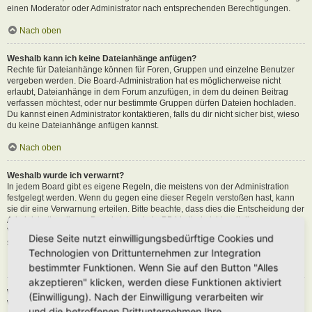
einen Moderator oder Administrator nach entsprechenden Berechtigungen.
Nach oben
Weshalb kann ich keine Dateianhänge anfügen?
Rechte für Dateianhänge können für Foren, Gruppen und einzelne Benutzer
vergeben werden. Die Board-Administration hat es möglicherweise nicht
erlaubt, Dateianhänge in dem Forum anzufügen, in dem du deinen Beitrag
verfassen möchtest, oder nur bestimmte Gruppen dürfen Dateien hochladen.
Du kannst einen Administrator kontaktieren, falls du dir nicht sicher bist, wieso
du keine Dateianhänge anfügen kannst.
Nach oben
Weshalb wurde ich verwarnt?
In jedem Board gibt es eigene Regeln, die meistens von der Administration
festgelegt werden. Wenn du gegen eine dieser Regeln verstoßen hast, kann
sie dir eine Verwarnung erteilen. Bitte beachte, dass dies die Entscheidung der
Administration dieses Boards ist und phpBB Limited nichts mit dieser
Verwarnung zu tun hat. Kontaktiere einen Administrator, sofern du die nicht
Diese Seite nutzt einwilligungsbedürftige Cookies und
sicher bist, wieso du verwarnt wurdest.
Technologien von Drittunternehmen zur Integration
Nach oben
bestimmter Funktionen. Wenn Sie auf den Button "Alles
akzeptieren" klicken, werden diese Funktionen aktiviert
Wie kann ich Beiträge den Moderatoren melden?
(Einwilligung). Nach der Einwilligung verarbeiten wir
Wenn ein Administrator die entsprechenden Berechtigungen vergeben hat,
und die betroffenen Drittunternehmen Ihre