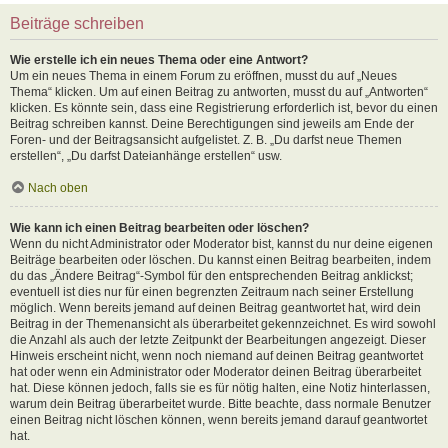
Beiträge schreiben
Wie erstelle ich ein neues Thema oder eine Antwort?
Um ein neues Thema in einem Forum zu eröffnen, musst du auf „Neues
Thema“ klicken. Um auf einen Beitrag zu antworten, musst du auf „Antworten“
klicken. Es könnte sein, dass eine Registrierung erforderlich ist, bevor du einen
Beitrag schreiben kannst. Deine Berechtigungen sind jeweils am Ende der
Foren- und der Beitragsansicht aufgelistet. Z. B. „Du darfst neue Themen
erstellen“, „Du darfst Dateianhänge erstellen“ usw.
Nach oben
Wie kann ich einen Beitrag bearbeiten oder löschen?
Wenn du nicht Administrator oder Moderator bist, kannst du nur deine eigenen
Beiträge bearbeiten oder löschen. Du kannst einen Beitrag bearbeiten, indem
du das „Ändere Beitrag“-Symbol für den entsprechenden Beitrag anklickst;
eventuell ist dies nur für einen begrenzten Zeitraum nach seiner Erstellung
möglich. Wenn bereits jemand auf deinen Beitrag geantwortet hat, wird dein
Beitrag in der Themenansicht als überarbeitet gekennzeichnet. Es wird sowohl
die Anzahl als auch der letzte Zeitpunkt der Bearbeitungen angezeigt. Dieser
Hinweis erscheint nicht, wenn noch niemand auf deinen Beitrag geantwortet
hat oder wenn ein Administrator oder Moderator deinen Beitrag überarbeitet
hat. Diese können jedoch, falls sie es für nötig halten, eine Notiz hinterlassen,
warum dein Beitrag überarbeitet wurde. Bitte beachte, dass normale Benutzer
einen Beitrag nicht löschen können, wenn bereits jemand darauf geantwortet
hat.