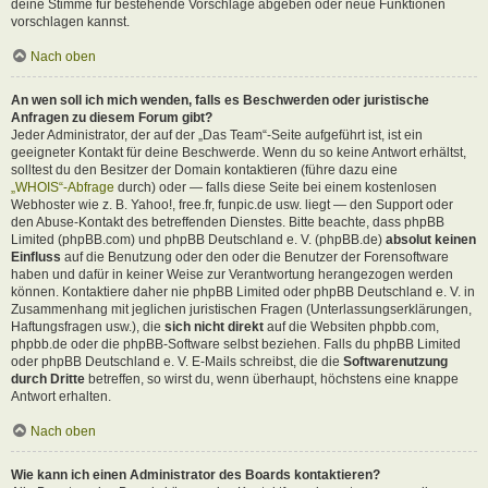
deine Stimme für bestehende Vorschläge abgeben oder neue Funktionen
vorschlagen kannst.
Nach oben
An wen soll ich mich wenden, falls es Beschwerden oder juristische
Anfragen zu diesem Forum gibt?
Jeder Administrator, der auf der „Das Team“-Seite aufgeführt ist, ist ein
geeigneter Kontakt für deine Beschwerde. Wenn du so keine Antwort erhältst,
solltest du den Besitzer der Domain kontaktieren (führe dazu eine
„WHOIS“-Abfrage
durch) oder — falls diese Seite bei einem kostenlosen
Webhoster wie z. B. Yahoo!, free.fr, funpic.de usw. liegt — den Support oder
den Abuse-Kontakt des betreffenden Dienstes. Bitte beachte, dass phpBB
Limited (phpBB.com) und phpBB Deutschland e. V. (phpBB.de)
absolut keinen
Einfluss
auf die Benutzung oder den oder die Benutzer der Forensoftware
haben und dafür in keiner Weise zur Verantwortung herangezogen werden
können. Kontaktiere daher nie phpBB Limited oder phpBB Deutschland e. V. in
Zusammenhang mit jeglichen juristischen Fragen (Unterlassungserklärungen,
Haftungsfragen usw.), die
sich nicht direkt
auf die Websiten phpbb.com,
phpbb.de oder die phpBB-Software selbst beziehen. Falls du phpBB Limited
oder phpBB Deutschland e. V. E-Mails schreibst, die die
Softwarenutzung
durch Dritte
betreffen, so wirst du, wenn überhaupt, höchstens eine knappe
Antwort erhalten.
Nach oben
Wie kann ich einen Administrator des Boards kontaktieren?