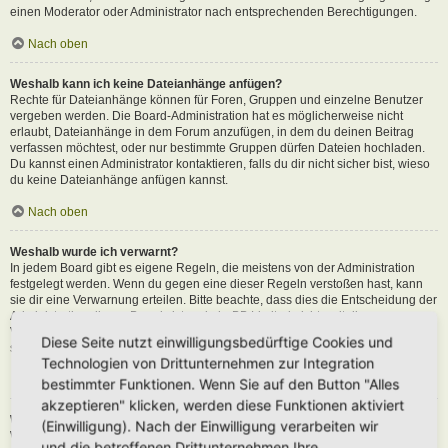
einen Moderator oder Administrator nach entsprechenden Berechtigungen.
Nach oben
Weshalb kann ich keine Dateianhänge anfügen?
Rechte für Dateianhänge können für Foren, Gruppen und einzelne Benutzer
vergeben werden. Die Board-Administration hat es möglicherweise nicht
erlaubt, Dateianhänge in dem Forum anzufügen, in dem du deinen Beitrag
verfassen möchtest, oder nur bestimmte Gruppen dürfen Dateien hochladen.
Du kannst einen Administrator kontaktieren, falls du dir nicht sicher bist, wieso
du keine Dateianhänge anfügen kannst.
Nach oben
Weshalb wurde ich verwarnt?
In jedem Board gibt es eigene Regeln, die meistens von der Administration
festgelegt werden. Wenn du gegen eine dieser Regeln verstoßen hast, kann
sie dir eine Verwarnung erteilen. Bitte beachte, dass dies die Entscheidung der
Administration dieses Boards ist und phpBB Limited nichts mit dieser
Verwarnung zu tun hat. Kontaktiere einen Administrator, sofern du die nicht
Diese Seite nutzt einwilligungsbedürftige Cookies und
sicher bist, wieso du verwarnt wurdest.
Technologien von Drittunternehmen zur Integration
Nach oben
bestimmter Funktionen. Wenn Sie auf den Button "Alles
akzeptieren" klicken, werden diese Funktionen aktiviert
Wie kann ich Beiträge den Moderatoren melden?
(Einwilligung). Nach der Einwilligung verarbeiten wir
Wenn ein Administrator die entsprechenden Berechtigungen vergeben hat,
und die betroffenen Drittunternehmen Ihre