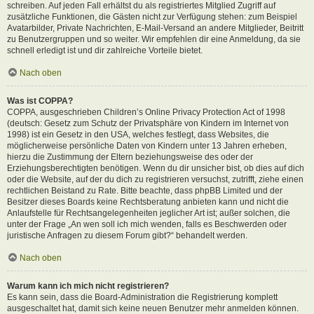
schreiben. Auf jeden Fall erhältst du als registriertes Mitglied Zugriff auf
zusätzliche Funktionen, die Gästen nicht zur Verfügung stehen: zum Beispiel
Avatarbilder, Private Nachrichten, E-Mail-Versand an andere Mitglieder, Beitritt
zu Benutzergruppen und so weiter. Wir empfehlen dir eine Anmeldung, da sie
schnell erledigt ist und dir zahlreiche Vorteile bietet.
Nach oben
Was ist COPPA?
COPPA, ausgeschrieben Children’s Online Privacy Protection Act of 1998
(deutsch: Gesetz zum Schutz der Privatsphäre von Kindern im Internet von
1998) ist ein Gesetz in den USA, welches festlegt, dass Websites, die
möglicherweise persönliche Daten von Kindern unter 13 Jahren erheben,
hierzu die Zustimmung der Eltern beziehungsweise des oder der
Erziehungsberechtigten benötigen. Wenn du dir unsicher bist, ob dies auf dich
oder die Website, auf der du dich zu registrieren versuchst, zutrifft, ziehe einen
rechtlichen Beistand zu Rate. Bitte beachte, dass phpBB Limited und der
Besitzer dieses Boards keine Rechtsberatung anbieten kann und nicht die
Anlaufstelle für Rechtsangelegenheiten jeglicher Art ist; außer solchen, die
unter der Frage „An wen soll ich mich wenden, falls es Beschwerden oder
juristische Anfragen zu diesem Forum gibt?“ behandelt werden.
Nach oben
Warum kann ich mich nicht registrieren?
Es kann sein, dass die Board-Administration die Registrierung komplett
ausgeschaltet hat, damit sich keine neuen Benutzer mehr anmelden können.