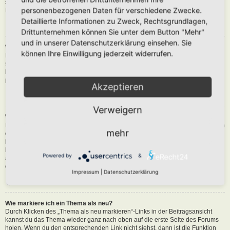
siehst du eine Schaltfläche in der Nähe des Beitrags, um diesen zu melden.
personenbezogenen Daten für verschiedene Zwecke.
Du wirst dann durch die weiteren Schritte geführt.
Detaillierte Informationen zu Zweck, Rechtsgrundlagen,
Nach oben
Drittunternehmen können Sie unter dem Button "Mehr"
und in unserer Datenschutzerklärung einsehen. Sie
Was bewirkt die „Speichern“-Schaltfläche beim Schreiben eines Beitrags?
können Ihre Einwilligung jederzeit widerrufen.
Hiermit kannst du die geschriebene Entwürfe speichern und zu einem
späteren Zeitpunkt vervollständigen und absenden. Den gesicherten Beitrag
kannst du mit der Funktion „Gespeicherte Entwürfe verwalten“ in deinem
persönlichen Bereich erneut laden.
Akzeptieren
Nach oben
Verweigern
Warum muss mein Beitrag erst freigegeben werden?
Die Board-Administration kann entschieden haben, dass in dem Forum, in dem
mehr
du einen Beitrag erstellt hast, die Beiträge zuerst geprüft werden müssen. Es
ist auch möglich, dass die Administration dich zu einer Gruppe von Benutzern
hinzugefügt hat, bei denen sie die Beiträge erst begutachten möchte, bevor sie
Powered by
&
auf der Seite sichtbar werden. Bitte kontaktiere die Board-Administration, wenn
du weitere Informationen dazu benötigst.
Impressum
|
Datenschutzerklärung
Nach oben
Wie markiere ich ein Thema als neu?
Durch Klicken des „Thema als neu markieren“-Links in der Beitragsansicht
kannst du das Thema wieder ganz nach oben auf die erste Seite des Forums
holen. Wenn du den entsprechenden Link nicht siehst, dann ist die Funktion