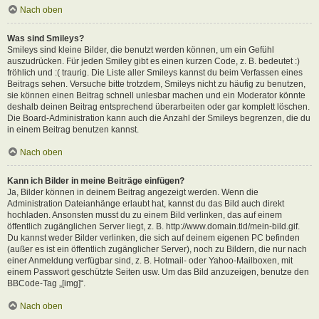
Nach oben
Was sind Smileys?
Smileys sind kleine Bilder, die benutzt werden können, um ein Gefühl
auszudrücken. Für jeden Smiley gibt es einen kurzen Code, z. B. bedeutet :)
fröhlich und :( traurig. Die Liste aller Smileys kannst du beim Verfassen eines
Beitrags sehen. Versuche bitte trotzdem, Smileys nicht zu häufig zu benutzen,
sie können einen Beitrag schnell unlesbar machen und ein Moderator könnte
deshalb deinen Beitrag entsprechend überarbeiten oder gar komplett löschen.
Die Board-Administration kann auch die Anzahl der Smileys begrenzen, die du
in einem Beitrag benutzen kannst.
Nach oben
Kann ich Bilder in meine Beiträge einfügen?
Ja, Bilder können in deinem Beitrag angezeigt werden. Wenn die
Administration Dateianhänge erlaubt hat, kannst du das Bild auch direkt
hochladen. Ansonsten musst du zu einem Bild verlinken, das auf einem
öffentlich zugänglichen Server liegt, z. B. http://www.domain.tld/mein-bild.gif.
Du kannst weder Bilder verlinken, die sich auf deinem eigenen PC befinden
(außer es ist ein öffentlich zugänglicher Server), noch zu Bildern, die nur nach
einer Anmeldung verfügbar sind, z. B. Hotmail- oder Yahoo-Mailboxen, mit
einem Passwort geschützte Seiten usw. Um das Bild anzuzeigen, benutze den
BBCode-Tag „[img]“.
Nach oben