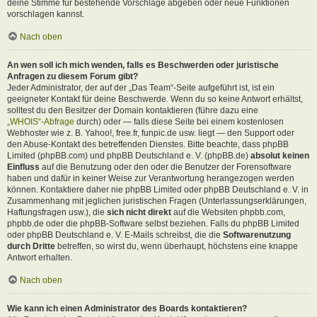
deine Stimme für bestehende Vorschläge abgeben oder neue Funktionen
vorschlagen kannst.
Nach oben
An wen soll ich mich wenden, falls es Beschwerden oder juristische
Anfragen zu diesem Forum gibt?
Jeder Administrator, der auf der „Das Team“-Seite aufgeführt ist, ist ein
geeigneter Kontakt für deine Beschwerde. Wenn du so keine Antwort erhältst,
solltest du den Besitzer der Domain kontaktieren (führe dazu eine
„WHOIS“-Abfrage
durch) oder — falls diese Seite bei einem kostenlosen
Webhoster wie z. B. Yahoo!, free.fr, funpic.de usw. liegt — den Support oder
den Abuse-Kontakt des betreffenden Dienstes. Bitte beachte, dass phpBB
Limited (phpBB.com) und phpBB Deutschland e. V. (phpBB.de)
absolut keinen
Einfluss
auf die Benutzung oder den oder die Benutzer der Forensoftware
haben und dafür in keiner Weise zur Verantwortung herangezogen werden
können. Kontaktiere daher nie phpBB Limited oder phpBB Deutschland e. V. in
Zusammenhang mit jeglichen juristischen Fragen (Unterlassungserklärungen,
Haftungsfragen usw.), die
sich nicht direkt
auf die Websiten phpbb.com,
phpbb.de oder die phpBB-Software selbst beziehen. Falls du phpBB Limited
oder phpBB Deutschland e. V. E-Mails schreibst, die die
Softwarenutzung
durch Dritte
betreffen, so wirst du, wenn überhaupt, höchstens eine knappe
Antwort erhalten.
Nach oben
Wie kann ich einen Administrator des Boards kontaktieren?