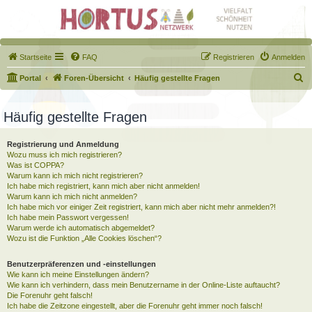
Startseite
FAQ
Registrieren
Anmelden
S
Portal
Foren-Übersicht
Häufig gestellte Fragen
u
c
Häufig gestellte Fragen
h
Registrierung und Anmeldung
e
Wozu muss ich mich registrieren?
Was ist COPPA?
Warum kann ich mich nicht registrieren?
Ich habe mich registriert, kann mich aber nicht anmelden!
Warum kann ich mich nicht anmelden?
Ich habe mich vor einiger Zeit registriert, kann mich aber nicht mehr anmelden?!
Ich habe mein Passwort vergessen!
Warum werde ich automatisch abgemeldet?
Wozu ist die Funktion „Alle Cookies löschen“?
Benutzerpräferenzen und -einstellungen
Wie kann ich meine Einstellungen ändern?
Wie kann ich verhindern, dass mein Benutzername in der Online-Liste auftaucht?
Die Forenuhr geht falsch!
Ich habe die Zeitzone eingestellt, aber die Forenuhr geht immer noch falsch!