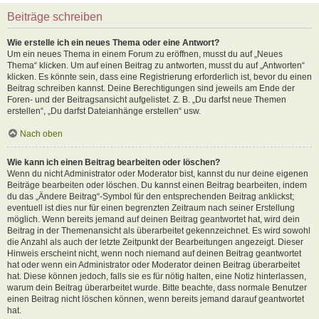
Beiträge schreiben
Wie erstelle ich ein neues Thema oder eine Antwort?
Um ein neues Thema in einem Forum zu eröffnen, musst du auf „Neues
Thema“ klicken. Um auf einen Beitrag zu antworten, musst du auf „Antworten“
klicken. Es könnte sein, dass eine Registrierung erforderlich ist, bevor du einen
Beitrag schreiben kannst. Deine Berechtigungen sind jeweils am Ende der
Foren- und der Beitragsansicht aufgelistet. Z. B. „Du darfst neue Themen
erstellen“, „Du darfst Dateianhänge erstellen“ usw.
Nach oben
Wie kann ich einen Beitrag bearbeiten oder löschen?
Wenn du nicht Administrator oder Moderator bist, kannst du nur deine eigenen
Beiträge bearbeiten oder löschen. Du kannst einen Beitrag bearbeiten, indem
du das „Ändere Beitrag“-Symbol für den entsprechenden Beitrag anklickst;
eventuell ist dies nur für einen begrenzten Zeitraum nach seiner Erstellung
möglich. Wenn bereits jemand auf deinen Beitrag geantwortet hat, wird dein
Beitrag in der Themenansicht als überarbeitet gekennzeichnet. Es wird sowohl
die Anzahl als auch der letzte Zeitpunkt der Bearbeitungen angezeigt. Dieser
Hinweis erscheint nicht, wenn noch niemand auf deinen Beitrag geantwortet
hat oder wenn ein Administrator oder Moderator deinen Beitrag überarbeitet
hat. Diese können jedoch, falls sie es für nötig halten, eine Notiz hinterlassen,
warum dein Beitrag überarbeitet wurde. Bitte beachte, dass normale Benutzer
einen Beitrag nicht löschen können, wenn bereits jemand darauf geantwortet
hat.