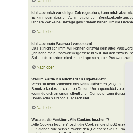
Nach oben
Ich habe mich vor einiger Zeit registriert, kann mich aber n
Es kann sein, dass ein Administrator dein Benutzerkonto aus v
längere Zeit keine Beiträge geschrieben haben, um die Datenba
Nach oben
Ich habe mein Passwort vergessen!
Das ist nicht schlimm! Wir können dir zwar dein altes Passwort
„Ich habe mein Passwort vergessen“ klickst und den Anweisunge
Solltest du trotzdem nicht in der Lage sein, dein Passwort zur
Nach oben
Warum werde ich automatisch abgemeldet?
Wenn du beim Anmelden das Kontrollkästchen „Angemeldet bleib
Benutzerkontos durch einen Dritten. Um angemeldet zu bleibe
wenn du dich an einem öffentlichen Computer, zum Beispiel in 
Board-Administration ausgeschaltet.
Nach oben
Wozu ist die Funktion „Alle Cookies löschen“?
„Alle Cookies löschen“ löscht die Cookies, die phpBB erstellt
Funktionen, wie beispielsweise den „Gelesen“-Status – sofern