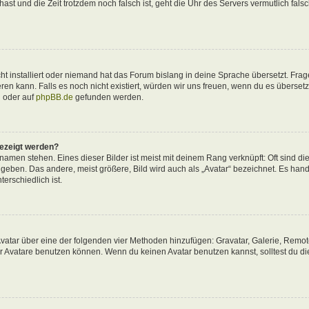
 hast und die Zeit trotzdem noch falsch ist, geht die Uhr des Servers vermutlich fals
t installiert oder niemand hat das Forum bislang in deine Sprache übersetzt. Frag
ieren kann. Falls es noch nicht existiert, würden wir uns freuen, wenn du es überse
d
oder auf
phpBB.de
gefunden werden.
gezeigt werden?
amen stehen. Eines dieser Bilder ist meist mit deinem Rang verknüpft: Oft sind di
eben. Das andere, meist größere, Bild wird auch als „Avatar“ bezeichnet. Es hande
erschiedlich ist.
 Avatar über eine der folgenden vier Methoden hinzufügen: Gravatar, Galerie, Remo
 Avatare benutzen können. Wenn du keinen Avatar benutzen kannst, solltest du di