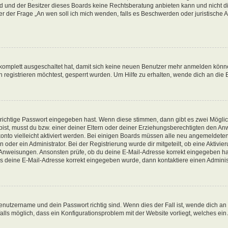
d und der Besitzer dieses Boards keine Rechtsberatung anbieten kann und nicht die
nter der Frage „An wen soll ich mich wenden, falls es Beschwerden oder juristisch
g komplett ausgeschaltet hat, damit sich keine neuen Benutzer mehr anmelden könn
registrieren möchtest, gesperrt wurden. Um Hilfe zu erhalten, wende dich an die 
 richtige Passwort eingegeben hast. Wenn diese stimmen, dann gibt es zwei Mögl
t bist, musst du bzw. einer deiner Eltern oder deiner Erziehungsberechtigten den A
konto vielleicht aktiviert werden. Bei einigen Boards müssen alle neu angemeldeten
oder ein Administrator. Bei der Registrierung wurde dir mitgeteilt, ob eine Aktivieru
n Anweisungen. Ansonsten prüfe, ob du deine E-Mail-Adresse korrekt eingegeben ha
ass deine E-Mail-Adresse korrekt eingegeben wurde, dann kontaktiere einen Administ
enutzername und dein Passwort richtig sind. Wenn dies der Fall ist, wende dich an
alls möglich, dass ein Konfigurationsproblem mit der Website vorliegt, welches ein