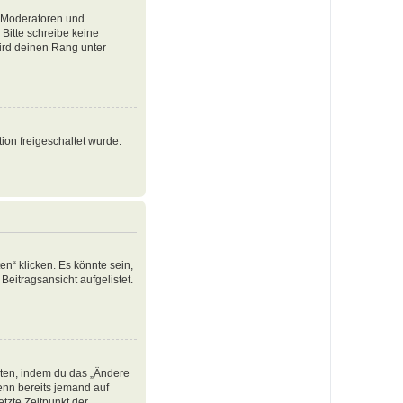
e Moderatoren und
Bitte schreibe keine
ird deinen Rang unter
ion freigeschaltet wurde.
n“ klicken. Es könnte sein,
Beitragsansicht aufgelistet.
iten, indem du das „Ändere
Wenn bereits jemand auf
tzte Zeitpunkt der