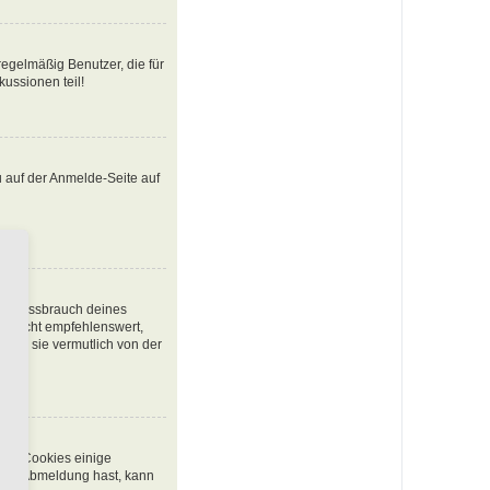
egelmäßig Benutzer, die für
ussionen teil!
u auf der Anmelde-Seite auf
den Missbrauch deines
t nicht empfehlenswert,
urde sie vermutlich von der
chen Cookies einige
 oder Abmeldung hast, kann