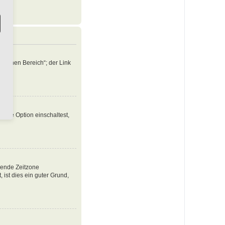
nlichen Bereich“; der Link
iese Option einschaltest,
ssende Zeitzone
, ist dies ein guter Grund,