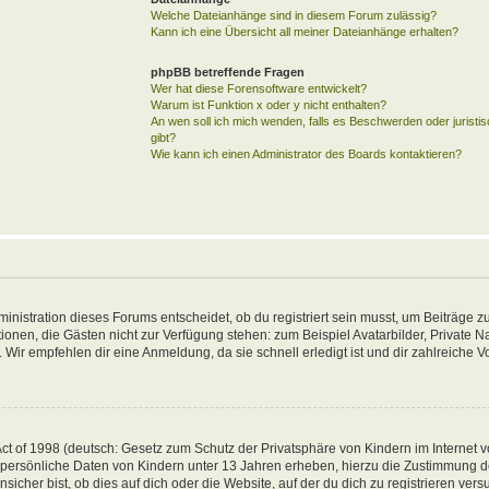
Welche Dateianhänge sind in diesem Forum zulässig?
Kann ich eine Übersicht all meiner Dateianhänge erhalten?
phpBB betreffende Fragen
Wer hat diese Forensoftware entwickelt?
Warum ist Funktion x oder y nicht enthalten?
An wen soll ich mich wenden, falls es Beschwerden oder jurist
gibt?
Wie kann ich einen Administrator des Boards kontaktieren?
inistration dieses Forums entscheidet, ob du registriert sein musst, um Beiträge zu
unktionen, die Gästen nicht zur Verfügung stehen: zum Beispiel Avatarbilder, Private 
 Wir empfehlen dir eine Anmeldung, da sie schnell erledigt ist und dir zahlreiche Vor
t of 1998 (deutsch: Gesetz zum Schutz der Privatsphäre von Kindern im Internet vo
 persönliche Daten von Kindern unter 13 Jahren erheben, hierzu die Zustimmung 
her bist, ob dies auf dich oder die Website, auf der du dich zu registrieren versuch