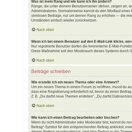
Was ist mein Rang und wie kann ich ihn ändern?
Ränge, die unter deinem Benutzernamen stehen, zeigen an, wie 
Administratoren. Normalerweise kannst du den Wortlaut eines R
sinnlosen Beiträge, nur um deinen Rang zu erhöhen — die meis
Umständen einfach wieder zurücksetzen.
Nach oben
Wenn ich bei einem Benutzer auf den E-Mail-Link klicke, we
Nur registrierte Benutzer dürfen die foreninterne E-Mail-Funkti
Diese Maßnahme soll den Missbrauch dieses Systems durch G
Nach oben
Beiträge schreiben
Wie erstelle ich ein neues Thema oder eine Antwort?
Um ein neues Thema in einem Forum zu eröffnen, musst du auf 
dass eine Registrierung erforderlich ist, bevor du einen Beitr
Z. B. „Du darfst neue Themen erstellen“, „Du darfst Dateianhäng
Nach oben
Wie kann ich einen Beitrag bearbeiten oder löschen?
Wenn du nicht Administrator oder Moderator bist, kannst du nu
Beitrag“-Symbol für den entsprechenden Beitrag anklickst; even
deinen Beitrag geantwortet hat, wird dein Beitrag in der Theme