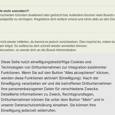
icht mehr anmelden?!
erschieden Gründen deaktiviert oder gelöscht hat. Außerdem löschen viele Boards r
nkgröße zu verringern. Registriere dich einfach erneut und nimm aktiv an den Disk
 nicht wieder mitteilen, du kannst es jedoch zurücksetzen. Dies machst du, indem d
n folgst. So solltest du dich schnell wieder anmelden können.
ückzusetzen, so wende dich an die Board-Administration.
Diese Seite nutzt einwilligungsbedürftige Cookies und
Technologien von Drittunternehmen zur Integration bestimmter
Funktionen. Wenn Sie auf den Button "Alles akzeptieren" klicken,
en“ nicht auswählst, wirst du nur für eine Sitzung angemeldet. Dies verhindert 
n, kannst du das Kästchen „Angemeldet bleiben“ beim Anmelden auswählen. Dies is
werden diese Funktionen aktiviert (Einwilligung). Nach der
einem Internetcafé, befindest. Wenn diese Option nicht zur Verfügung steht, dann w
Einwilligung verarbeiten wir und die betroffenen Drittunternehmen
Ihre personenbezogenen Daten für verschiedene Zwecke.
Detaillierte Informationen zu Zweck, Rechtsgrundlagen,
Drittunternehmen können Sie unter dem Button "Mehr" und in
unserer Datenschutzerklärung einsehen. Sie können Ihre
 hat und die dafür sorgen, dass du im Forum angemeldet bleibst. Außerdem ermögli
Einwilligung jederzeit widerrufen.
 sie von der Board-Administration aktiviert wurden. Wenn du Probleme bei der An-