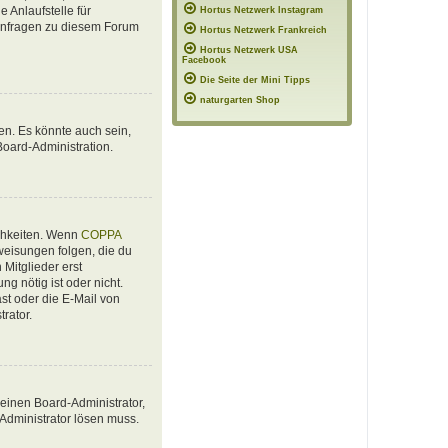
 Anlaufstelle für
Hortus Netzwerk Instagram
e Anfragen zu diesem Forum
Hortus Netzwerk Frankreich
Hortus Netzwerk USA
Facebook
Die Seite der Mini Tipps
naturgarten Shop
en. Es könnte auch sein,
Board-Administration.
ichkeiten. Wenn
COPPA
nweisungen folgen, die du
 Mitglieder erst
ng nötig ist oder nicht.
st oder die E-Mail von
rator.
 einen Board-Administrator,
 Administrator lösen muss.