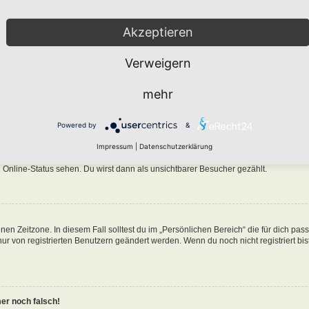
Akzeptieren
Verweigern
n in der Datenbank des Boards gespeichert. Um diese zu ändern, gehe in den „Persö
mehr
nen Benutzernamen klickst. Dort kannst du alle deine Einstellungen ändern.
Powered by
&
ine-Liste auftaucht?
Impressum
|
Datenschutzerklärung
n eine Option „Meinen Online-Status während dieser Sitzung verbergen“. Wenn du d
 Online-Status sehen. Du wirst dann als unsichtbarer Besucher gezählt.
nen Zeitzone. In diesem Fall solltest du im „Persönlichen Bereich“ die für dich pa
 nur von registrierten Benutzern geändert werden. Wenn du noch nicht registriert bist
mer noch falsch!