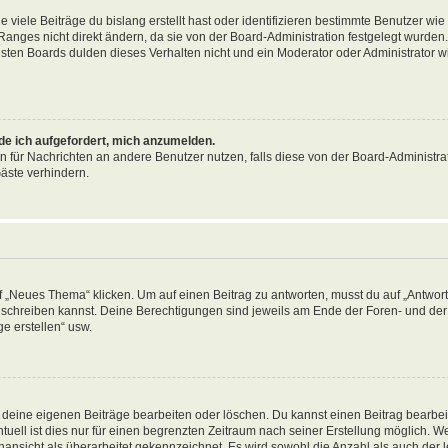
viele Beiträge du bislang erstellt hast oder identifizieren bestimmte Benutzer wi
anges nicht direkt ändern, da sie von der Board-Administration festgelegt wurden. 
ten Boards dulden dieses Verhalten nicht und ein Moderator oder Administrator w
rde ich aufgefordert, mich anzumelden.
on für Nachrichten an andere Benutzer nutzen, falls diese von der Board-Administrat
äste verhindern.
„Neues Thema“ klicken. Um auf einen Beitrag zu antworten, musst du auf „Antworte
ag schreiben kannst. Deine Berechtigungen sind jeweils am Ende der Foren- und der 
e erstellen“ usw.
r deine eigenen Beiträge bearbeiten oder löschen. Du kannst einen Beitrag bearbe
tuell ist dies nur für einen begrenzten Zeitraum nach seiner Erstellung möglich. 
nansicht als überarbeitet gekennzeichnet. Es wird sowohl die Anzahl als auch der le