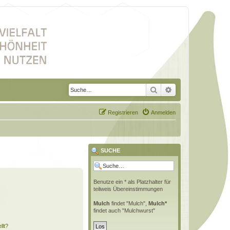
Suche
Erweiterte Suche
Registrieren
Anmelden
SUCHE
Benutze ein * als Platzhalter für
teilweis Übereinstimmungen
Mulch
findet "Mulch",
Mulch*
findet auch "Mulchwurst"
llt?