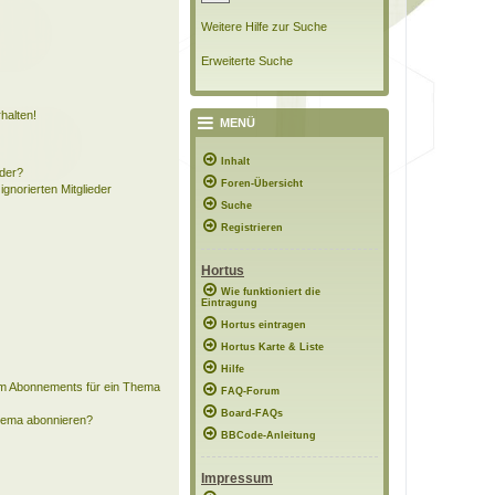
Weitere Hilfe zur Suche
Erweiterte Suche
halten!
MENÜ
Inhalt
eder?
Foren-Übersicht
ignorierten Mitglieder
Suche
Registrieren
Hortus
Wie funktioniert die
Eintragung
Hortus eintragen
Hortus Karte & Liste
Hilfe
em Abonnements für ein Thema
FAQ-Forum
Board-FAQs
Thema abonnieren?
BBCode-Anleitung
Impressum