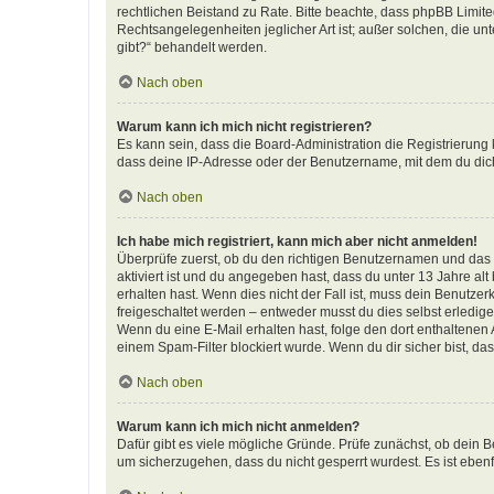
rechtlichen Beistand zu Rate. Bitte beachte, dass phpBB Limite
Rechtsangelegenheiten jeglicher Art ist; außer solchen, die u
gibt?“ behandelt werden.
Nach oben
Warum kann ich mich nicht registrieren?
Es kann sein, dass die Board-Administration die Registrierun
dass deine IP-Adresse oder der Benutzername, mit dem du dich 
Nach oben
Ich habe mich registriert, kann mich aber nicht anmelden!
Überprüfe zuerst, ob du den richtigen Benutzernamen und das
aktiviert ist und du angegeben hast, dass du unter 13 Jahre al
erhalten hast. Wenn dies nicht der Fall ist, muss dein Benutzer
freigeschaltet werden – entweder musst du dies selbst erledigen 
Wenn du eine E-Mail erhalten hast, folge den dort enthaltene
einem Spam-Filter blockiert wurde. Wenn du dir sicher bist, d
Nach oben
Warum kann ich mich nicht anmelden?
Dafür gibt es viele mögliche Gründe. Prüfe zunächst, ob dein B
um sicherzugehen, dass du nicht gesperrt wurdest. Es ist ebenf