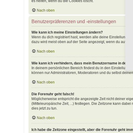
es helfen, wenn du die Cookies löscht.
Nach oben
Benutzerpräferenzen und -einstellungen
Wie kann ich meine Einstellungen ändern?
Wenn du dich registriert hast, werden alle deine Einstellunge
dazu wird meist oben auf der Seite angezeigt, wenn du auf dei
Nach oben
Wie kann ich verhindern, dass mein Benutzername in der Onl
In deinem persönlichen Bereich findest du in den Einstellunge
können nur Administratoren, Moderatoren und du selbst deinen
Nach oben
Die Forenuhr geht falsch!
Möglicherweise entspricht die angezeigte Zeit nicht deiner eige
(Mitteleuropäische Zeit, ...) festlegen. Die Zeitzone kann dabei
dies jetzt zu tun.
Nach oben
Ich habe die Zeitzone eingestellt, aber die Forenuhr geht im