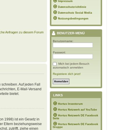
Impressum
Datenschutzrichtlinie
Datenschutz Social Media
Nutzungsbedingungen
ische Anfragen zu diesem Forum
BENUTZER-MENÜ
Benutzername:
Passwort:
Mich bei jedem Besuch
automatisch anmelden
Registriere dich jetzt!
 schreiben. Auf jeden Fall
Nachrichten, E-Mail-Versand
teile bietet.
LINKS
Hortus Insectorum
Hortus Netzwerk auf YouTube
Hortus Netzwerk DE Facebook
Seite
n 1998) ist ein Gesetz in
der Eltern beziehungsweise
Hortus Netzwerk DE Facebook
Gruppe
st, zutrifft, ziehe einen