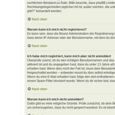
rechtlichen Beistand zu Rate. Bitte beachte, dass phpBB Limite
Rechtsangelegenheiten jeglicher Art ist; außer solchen, die u
gibt?“ behandelt werden.
Nach oben
Warum kann ich mich nicht registrieren?
Es kann sein, dass die Board-Administration die Registrierun
dass deine IP-Adresse oder der Benutzername, mit dem du dich 
Nach oben
Ich habe mich registriert, kann mich aber nicht anmelden!
Überprüfe zuerst, ob du den richtigen Benutzernamen und das
aktiviert ist und du angegeben hast, dass du unter 13 Jahre al
erhalten hast. Wenn dies nicht der Fall ist, muss dein Benutzer
freigeschaltet werden – entweder musst du dies selbst erledigen 
Wenn du eine E-Mail erhalten hast, folge den dort enthaltene
einem Spam-Filter blockiert wurde. Wenn du dir sicher bist, d
Nach oben
Warum kann ich mich nicht anmelden?
Dafür gibt es viele mögliche Gründe. Prüfe zunächst, ob dein B
um sicherzugehen, dass du nicht gesperrt wurdest. Es ist ebenf