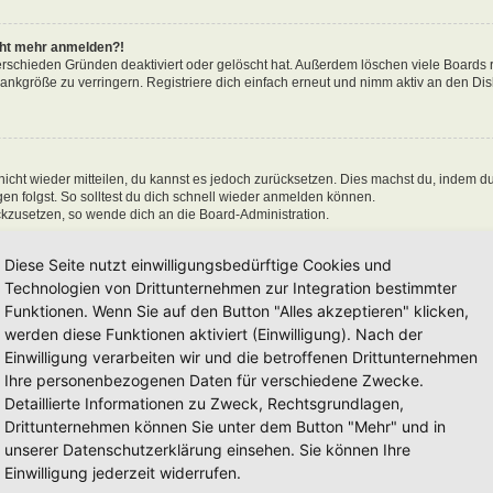
icht mehr anmelden?!
erschieden Gründen deaktiviert oder gelöscht hat. Außerdem löschen viele Boards r
nkgröße zu verringern. Registriere dich einfach erneut und nimm aktiv an den Disk
 nicht wieder mitteilen, du kannst es jedoch zurücksetzen. Dies machst du, indem d
n folgst. So solltest du dich schnell wieder anmelden können.
ückzusetzen, so wende dich an die Board-Administration.
Diese Seite nutzt einwilligungsbedürftige Cookies und
Technologien von Drittunternehmen zur Integration bestimmter
Funktionen. Wenn Sie auf den Button "Alles akzeptieren" klicken,
en“ nicht auswählst, wirst du nur für eine Sitzung angemeldet. Dies verhindert 
n, kannst du das Kästchen „Angemeldet bleiben“ beim Anmelden auswählen. Dies is
werden diese Funktionen aktiviert (Einwilligung). Nach der
einem Internetcafé, befindest. Wenn diese Option nicht zur Verfügung steht, dann w
Einwilligung verarbeiten wir und die betroffenen Drittunternehmen
Ihre personenbezogenen Daten für verschiedene Zwecke.
Detaillierte Informationen zu Zweck, Rechtsgrundlagen,
Drittunternehmen können Sie unter dem Button "Mehr" und in
unserer Datenschutzerklärung einsehen. Sie können Ihre
 hat und die dafür sorgen, dass du im Forum angemeldet bleibst. Außerdem ermögli
Einwilligung jederzeit widerrufen.
 sie von der Board-Administration aktiviert wurden. Wenn du Probleme bei der An-