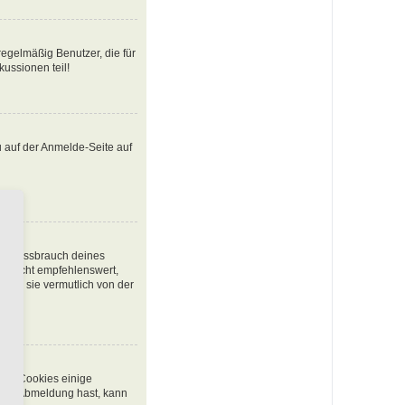
egelmäßig Benutzer, die für
ussionen teil!
u auf der Anmelde-Seite auf
den Missbrauch deines
t nicht empfehlenswert,
urde sie vermutlich von der
chen Cookies einige
 oder Abmeldung hast, kann