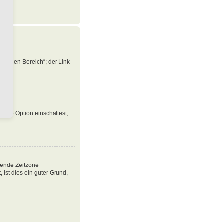
nlichen Bereich“; der Link
iese Option einschaltest,
ssende Zeitzone
, ist dies ein guter Grund,