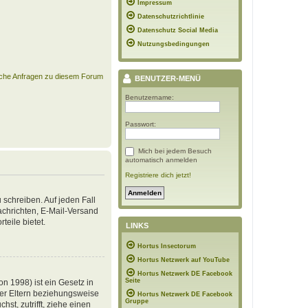
Impressum
Datenschutzrichtlinie
Datenschutz Social Media
Nutzungsbedingungen
ische Anfragen zu diesem Forum
BENUTZER-MENÜ
Benutzername:
Passwort:
Mich bei jedem Besuch
automatisch anmelden
Registriere dich jetzt!
 schreiben. Auf jeden Fall
Nachrichten, E-Mail-Versand
teile bietet.
LINKS
Hortus Insectorum
Hortus Netzwerk auf YouTube
Hortus Netzwerk DE Facebook
Seite
n 1998) ist ein Gesetz in
der Eltern beziehungsweise
Hortus Netzwerk DE Facebook
Gruppe
st, zutrifft, ziehe einen