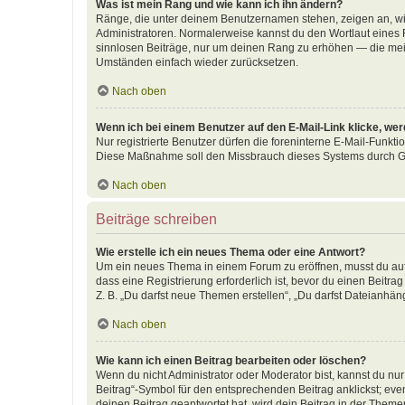
Was ist mein Rang und wie kann ich ihn ändern?
Ränge, die unter deinem Benutzernamen stehen, zeigen an, wie 
Administratoren. Normalerweise kannst du den Wortlaut eines R
sinnlosen Beiträge, nur um deinen Rang zu erhöhen — die meis
Umständen einfach wieder zurücksetzen.
Nach oben
Wenn ich bei einem Benutzer auf den E-Mail-Link klicke, we
Nur registrierte Benutzer dürfen die foreninterne E-Mail-Funkti
Diese Maßnahme soll den Missbrauch dieses Systems durch G
Nach oben
Beiträge schreiben
Wie erstelle ich ein neues Thema oder eine Antwort?
Um ein neues Thema in einem Forum zu eröffnen, musst du auf 
dass eine Registrierung erforderlich ist, bevor du einen Beitr
Z. B. „Du darfst neue Themen erstellen“, „Du darfst Dateianhäng
Nach oben
Wie kann ich einen Beitrag bearbeiten oder löschen?
Wenn du nicht Administrator oder Moderator bist, kannst du nu
Beitrag“-Symbol für den entsprechenden Beitrag anklickst; even
deinen Beitrag geantwortet hat, wird dein Beitrag in der Theme