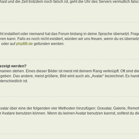
 hast und die Zeit trotzdem noch falsch ist, geht die Uhr des Servers vermutlich fals
t installiert oder niemand hat das Forum bislang in deine Sprache übersetzt. Frag
ieren kann. Falls es noch nicht existiert, würden wir uns freuen, wenn du es überse
d
oder auf
phpBB.de
gefunden werden.
gezeigt werden?
amen stehen. Eines dieser Bilder ist meist mit deinem Rang verknüpft: Oft sind di
eben. Das andere, meist größere, Bild wird auch als „Avatar“ bezeichnet. Es hande
erschiedlich ist.
 Avatar über eine der folgenden vier Methoden hinzufügen: Gravatar, Galerie, Remo
 Avatare benutzen können. Wenn du keinen Avatar benutzen kannst, solltest du di