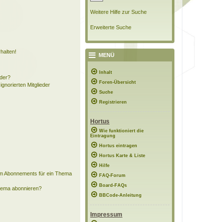
Weitere Hilfe zur Suche
Erweiterte Suche
halten!
MENÜ
Inhalt
eder?
Foren-Übersicht
ignorierten Mitglieder
Suche
Registrieren
Hortus
Wie funktioniert die
Eintragung
Hortus eintragen
Hortus Karte & Liste
Hilfe
em Abonnements für ein Thema
FAQ-Forum
Board-FAQs
Thema abonnieren?
BBCode-Anleitung
Impressum