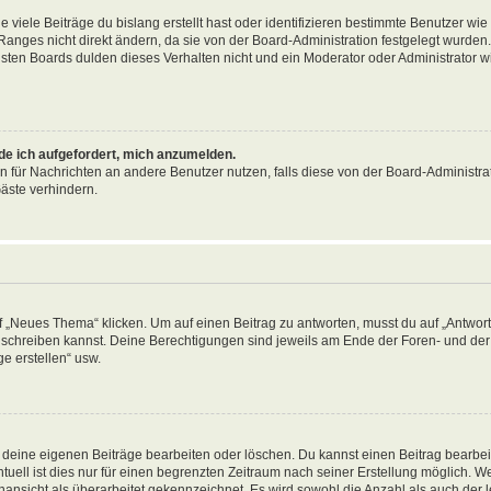
viele Beiträge du bislang erstellt hast oder identifizieren bestimmte Benutzer wi
anges nicht direkt ändern, da sie von der Board-Administration festgelegt wurden. 
ten Boards dulden dieses Verhalten nicht und ein Moderator oder Administrator w
rde ich aufgefordert, mich anzumelden.
on für Nachrichten an andere Benutzer nutzen, falls diese von der Board-Administrat
äste verhindern.
„Neues Thema“ klicken. Um auf einen Beitrag zu antworten, musst du auf „Antworte
ag schreiben kannst. Deine Berechtigungen sind jeweils am Ende der Foren- und der 
e erstellen“ usw.
r deine eigenen Beiträge bearbeiten oder löschen. Du kannst einen Beitrag bearbe
tuell ist dies nur für einen begrenzten Zeitraum nach seiner Erstellung möglich. 
nansicht als überarbeitet gekennzeichnet. Es wird sowohl die Anzahl als auch der le