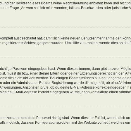
d und der Besitzer dieses Boards keine Rechtsberatung anbieten kann und nicht die
nter der Frage „An wen soll ich mich wenden, falls es Beschwerden oder juristisch
g komplett ausgeschaltet hat, damit sich keine neuen Benutzer mehr anmelden könn
registrieren möchtest, gesperrt wurden. Um Hilfe zu erhalten, wende dich an die 
 richtige Passwort eingegeben hast. Wenn diese stimmen, dann gibt es zwei Mögl
t bist, musst du bzw. einer deiner Eltern oder deiner Erziehungsberechtigten den A
konto vielleicht aktiviert werden. Bei einigen Boards müssen alle neu angemeldeten
oder ein Administrator. Bei der Registrierung wurde dir mitgeteilt, ob eine Aktivieru
n Anweisungen. Ansonsten prüfe, ob du deine E-Mail-Adresse korrekt eingegeben ha
ass deine E-Mail-Adresse korrekt eingegeben wurde, dann kontaktiere einen Administ
enutzername und dein Passwort richtig sind. Wenn dies der Fall ist, wende dich an
alls möglich, dass ein Konfigurationsproblem mit der Website vorliegt, welches ein