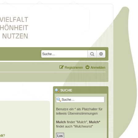
Suche
Erweiterte Suche
Registrieren
Anmelden
SUCHE
Benutze ein * als Platzhalter für
teilweis Übereinstimmungen
Mulch
findet "Mulch",
Mulch*
findet auch "Mulchwurst"
llt?