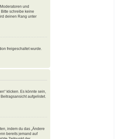
e Moderatoren und
Bitte schreibe keine
ird deinen Rang unter
ion freigeschaltet wurde.
n“ klicken. Es könnte sein,
Beitragsansicht aufgelistet.
iten, indem du das „Ändere
Wenn bereits jemand auf
tzte Zeitpunkt der