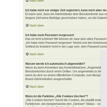
Nach oben
Ich habe mich vor einiger Zeit registriert, kann mich aber n
Es kann sein, dass ein Administrator dein Benutzerkonto aus v
längere Zeit keine Beiträge geschrieben haben, um die Datenba
Nach oben
Ich habe mein Passwort vergessen!
Das ist nicht schlimm! Wir können dir zwar dein altes Passwort
„Ich habe mein Passwort vergessen“ klickst und den Anweisunge
Solltest du trotzdem nicht in der Lage sein, dein Passwort zur
Nach oben
Warum werde ich automatisch abgemeldet?
Wenn du beim Anmelden das Kontrollkästchen „Angemeldet bleib
Benutzerkontos durch einen Dritten. Um angemeldet zu bleibe
wenn du dich an einem öffentlichen Computer, zum Beispiel in 
Board-Administration ausgeschaltet.
Nach oben
Wozu ist die Funktion „Alle Cookies löschen“?
„Alle Cookies löschen“ löscht die Cookies, die phpBB erstellt
Funktionen, wie beispielsweise den „Gelesen“-Status – sofern