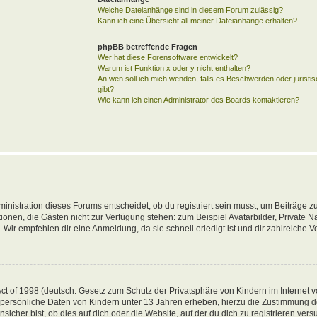
Welche Dateianhänge sind in diesem Forum zulässig?
Kann ich eine Übersicht all meiner Dateianhänge erhalten?
phpBB betreffende Fragen
Wer hat diese Forensoftware entwickelt?
Warum ist Funktion x oder y nicht enthalten?
An wen soll ich mich wenden, falls es Beschwerden oder jurist
gibt?
Wie kann ich einen Administrator des Boards kontaktieren?
inistration dieses Forums entscheidet, ob du registriert sein musst, um Beiträge zu
unktionen, die Gästen nicht zur Verfügung stehen: zum Beispiel Avatarbilder, Private 
 Wir empfehlen dir eine Anmeldung, da sie schnell erledigt ist und dir zahlreiche Vor
t of 1998 (deutsch: Gesetz zum Schutz der Privatsphäre von Kindern im Internet vo
 persönliche Daten von Kindern unter 13 Jahren erheben, hierzu die Zustimmung 
her bist, ob dies auf dich oder die Website, auf der du dich zu registrieren versuch