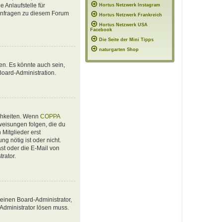
 Anlaufstelle für
Hortus Netzwerk Instagram
e Anfragen zu diesem Forum
Hortus Netzwerk Frankreich
Hortus Netzwerk USA
Facebook
Die Seite der Mini Tipps
naturgarten Shop
en. Es könnte auch sein,
Board-Administration.
ichkeiten. Wenn
COPPA
nweisungen folgen, die du
 Mitglieder erst
ng nötig ist oder nicht.
st oder die E-Mail von
rator.
 einen Board-Administrator,
 Administrator lösen muss.