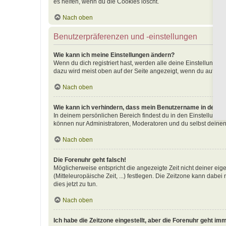
es helfen, wenn du die Cookies löscht.
Nach oben
Benutzerpräferenzen und -einstellungen
Wie kann ich meine Einstellungen ändern?
Wenn du dich registriert hast, werden alle deine Einstellunge
dazu wird meist oben auf der Seite angezeigt, wenn du auf dei
Nach oben
Wie kann ich verhindern, dass mein Benutzername in der Onl
In deinem persönlichen Bereich findest du in den Einstellunge
können nur Administratoren, Moderatoren und du selbst deinen
Nach oben
Die Forenuhr geht falsch!
Möglicherweise entspricht die angezeigte Zeit nicht deiner eige
(Mitteleuropäische Zeit, ...) festlegen. Die Zeitzone kann dabei
dies jetzt zu tun.
Nach oben
Ich habe die Zeitzone eingestellt, aber die Forenuhr geht im