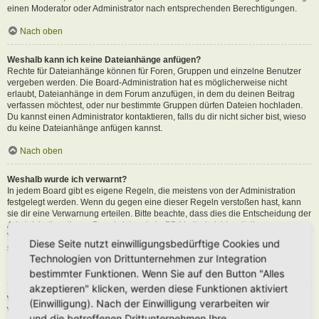
einen Moderator oder Administrator nach entsprechenden Berechtigungen.
Nach oben
Weshalb kann ich keine Dateianhänge anfügen?
Rechte für Dateianhänge können für Foren, Gruppen und einzelne Benutzer
vergeben werden. Die Board-Administration hat es möglicherweise nicht
erlaubt, Dateianhänge in dem Forum anzufügen, in dem du deinen Beitrag
verfassen möchtest, oder nur bestimmte Gruppen dürfen Dateien hochladen.
Du kannst einen Administrator kontaktieren, falls du dir nicht sicher bist, wieso
du keine Dateianhänge anfügen kannst.
Nach oben
Weshalb wurde ich verwarnt?
In jedem Board gibt es eigene Regeln, die meistens von der Administration
festgelegt werden. Wenn du gegen eine dieser Regeln verstoßen hast, kann
sie dir eine Verwarnung erteilen. Bitte beachte, dass dies die Entscheidung der
Administration dieses Boards ist und phpBB Limited nichts mit dieser
Verwarnung zu tun hat. Kontaktiere einen Administrator, sofern du die nicht
Diese Seite nutzt einwilligungsbedürftige Cookies und
sicher bist, wieso du verwarnt wurdest.
Technologien von Drittunternehmen zur Integration
Nach oben
bestimmter Funktionen. Wenn Sie auf den Button "Alles
akzeptieren" klicken, werden diese Funktionen aktiviert
Wie kann ich Beiträge den Moderatoren melden?
(Einwilligung). Nach der Einwilligung verarbeiten wir
Wenn ein Administrator die entsprechenden Berechtigungen vergeben hat,
und die betroffenen Drittunternehmen Ihre