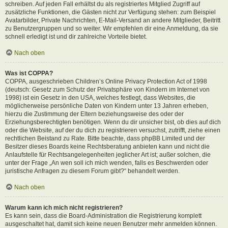
schreiben. Auf jeden Fall erhältst du als registriertes Mitglied Zugriff auf
zusätzliche Funktionen, die Gästen nicht zur Verfügung stehen: zum Beispiel
Avatarbilder, Private Nachrichten, E-Mail-Versand an andere Mitglieder, Beitritt
zu Benutzergruppen und so weiter. Wir empfehlen dir eine Anmeldung, da sie
schnell erledigt ist und dir zahlreiche Vorteile bietet.
Nach oben
Was ist COPPA?
COPPA, ausgeschrieben Children’s Online Privacy Protection Act of 1998
(deutsch: Gesetz zum Schutz der Privatsphäre von Kindern im Internet von
1998) ist ein Gesetz in den USA, welches festlegt, dass Websites, die
möglicherweise persönliche Daten von Kindern unter 13 Jahren erheben,
hierzu die Zustimmung der Eltern beziehungsweise des oder der
Erziehungsberechtigten benötigen. Wenn du dir unsicher bist, ob dies auf dich
oder die Website, auf der du dich zu registrieren versuchst, zutrifft, ziehe einen
rechtlichen Beistand zu Rate. Bitte beachte, dass phpBB Limited und der
Besitzer dieses Boards keine Rechtsberatung anbieten kann und nicht die
Anlaufstelle für Rechtsangelegenheiten jeglicher Art ist; außer solchen, die
unter der Frage „An wen soll ich mich wenden, falls es Beschwerden oder
juristische Anfragen zu diesem Forum gibt?“ behandelt werden.
Nach oben
Warum kann ich mich nicht registrieren?
Es kann sein, dass die Board-Administration die Registrierung komplett
ausgeschaltet hat, damit sich keine neuen Benutzer mehr anmelden können.