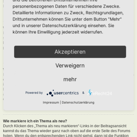
siehst du eine Schaltfläche in der Nähe des Beitrags, um diesen zu melden.
personenbezogenen Daten für verschiedene Zwecke.
Du wirst dann durch die weiteren Schritte geführt.
Detaillierte Informationen zu Zweck, Rechtsgrundlagen,
Nach oben
Drittunternehmen können Sie unter dem Button "Mehr"
und in unserer Datenschutzerklärung einsehen. Sie
Was bewirkt die „Speichern“-Schaltfläche beim Schreiben eines Beitrags?
können Ihre Einwilligung jederzeit widerrufen.
Hiermit kannst du die geschriebene Entwürfe speichern und zu einem
späteren Zeitpunkt vervollständigen und absenden. Den gesicherten Beitrag
kannst du mit der Funktion „Gespeicherte Entwürfe verwalten“ in deinem
persönlichen Bereich erneut laden.
Akzeptieren
Nach oben
Verweigern
Warum muss mein Beitrag erst freigegeben werden?
Die Board-Administration kann entschieden haben, dass in dem Forum, in dem
mehr
du einen Beitrag erstellt hast, die Beiträge zuerst geprüft werden müssen. Es
ist auch möglich, dass die Administration dich zu einer Gruppe von Benutzern
hinzugefügt hat, bei denen sie die Beiträge erst begutachten möchte, bevor sie
Powered by
&
auf der Seite sichtbar werden. Bitte kontaktiere die Board-Administration, wenn
du weitere Informationen dazu benötigst.
Impressum
|
Datenschutzerklärung
Nach oben
Wie markiere ich ein Thema als neu?
Durch Klicken des „Thema als neu markieren“-Links in der Beitragsansicht
kannst du das Thema wieder ganz nach oben auf die erste Seite des Forums
holen. Wenn du den entsprechenden Link nicht siehst, dann ist die Funktion