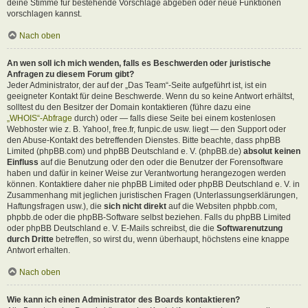
deine Stimme für bestehende Vorschläge abgeben oder neue Funktionen
vorschlagen kannst.
Nach oben
An wen soll ich mich wenden, falls es Beschwerden oder juristische
Anfragen zu diesem Forum gibt?
Jeder Administrator, der auf der „Das Team“-Seite aufgeführt ist, ist ein
geeigneter Kontakt für deine Beschwerde. Wenn du so keine Antwort erhältst,
solltest du den Besitzer der Domain kontaktieren (führe dazu eine
„WHOIS“-Abfrage
durch) oder — falls diese Seite bei einem kostenlosen
Webhoster wie z. B. Yahoo!, free.fr, funpic.de usw. liegt — den Support oder
den Abuse-Kontakt des betreffenden Dienstes. Bitte beachte, dass phpBB
Limited (phpBB.com) und phpBB Deutschland e. V. (phpBB.de)
absolut keinen
Einfluss
auf die Benutzung oder den oder die Benutzer der Forensoftware
haben und dafür in keiner Weise zur Verantwortung herangezogen werden
können. Kontaktiere daher nie phpBB Limited oder phpBB Deutschland e. V. in
Zusammenhang mit jeglichen juristischen Fragen (Unterlassungserklärungen,
Haftungsfragen usw.), die
sich nicht direkt
auf die Websiten phpbb.com,
phpbb.de oder die phpBB-Software selbst beziehen. Falls du phpBB Limited
oder phpBB Deutschland e. V. E-Mails schreibst, die die
Softwarenutzung
durch Dritte
betreffen, so wirst du, wenn überhaupt, höchstens eine knappe
Antwort erhalten.
Nach oben
Wie kann ich einen Administrator des Boards kontaktieren?