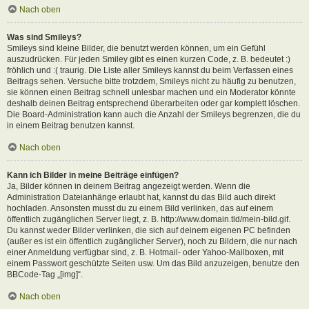
Nach oben
Was sind Smileys?
Smileys sind kleine Bilder, die benutzt werden können, um ein Gefühl
auszudrücken. Für jeden Smiley gibt es einen kurzen Code, z. B. bedeutet :)
fröhlich und :( traurig. Die Liste aller Smileys kannst du beim Verfassen eines
Beitrags sehen. Versuche bitte trotzdem, Smileys nicht zu häufig zu benutzen,
sie können einen Beitrag schnell unlesbar machen und ein Moderator könnte
deshalb deinen Beitrag entsprechend überarbeiten oder gar komplett löschen.
Die Board-Administration kann auch die Anzahl der Smileys begrenzen, die du
in einem Beitrag benutzen kannst.
Nach oben
Kann ich Bilder in meine Beiträge einfügen?
Ja, Bilder können in deinem Beitrag angezeigt werden. Wenn die
Administration Dateianhänge erlaubt hat, kannst du das Bild auch direkt
hochladen. Ansonsten musst du zu einem Bild verlinken, das auf einem
öffentlich zugänglichen Server liegt, z. B. http://www.domain.tld/mein-bild.gif.
Du kannst weder Bilder verlinken, die sich auf deinem eigenen PC befinden
(außer es ist ein öffentlich zugänglicher Server), noch zu Bildern, die nur nach
einer Anmeldung verfügbar sind, z. B. Hotmail- oder Yahoo-Mailboxen, mit
einem Passwort geschützte Seiten usw. Um das Bild anzuzeigen, benutze den
BBCode-Tag „[img]“.
Nach oben