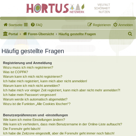
Startseite
FAQ
Registrieren
Anmelden
S
Portal
Foren-Übersicht
Häufig gestellte Fragen
u
c
Häufig gestellte Fragen
h
Registrierung und Anmeldung
e
Wozu muss ich mich registrieren?
Was ist COPPA?
Warum kann ich mich nicht registrieren?
Ich habe mich registriert, kann mich aber nicht anmelden!
Warum kann ich mich nicht anmelden?
Ich habe mich vor einiger Zeit registriert, kann mich aber nicht mehr anmelden?!
Ich habe mein Passwort vergessen!
Warum werde ich automatisch abgemeldet?
Wozu ist die Funktion „Alle Cookies löschen“?
Benutzerpräferenzen und -einstellungen
Wie kann ich meine Einstellungen ändern?
Wie kann ich verhindern, dass mein Benutzername in der Online-Liste auftaucht?
Die Forenuhr geht falsch!
Ich habe die Zeitzone eingestellt, aber die Forenuhr geht immer noch falsch!