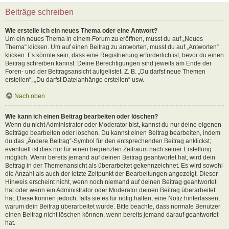
Beiträge schreiben
Wie erstelle ich ein neues Thema oder eine Antwort?
Um ein neues Thema in einem Forum zu eröffnen, musst du auf „Neues
Thema“ klicken. Um auf einen Beitrag zu antworten, musst du auf „Antworten“
klicken. Es könnte sein, dass eine Registrierung erforderlich ist, bevor du einen
Beitrag schreiben kannst. Deine Berechtigungen sind jeweils am Ende der
Foren- und der Beitragsansicht aufgelistet. Z. B. „Du darfst neue Themen
erstellen“, „Du darfst Dateianhänge erstellen“ usw.
Nach oben
Wie kann ich einen Beitrag bearbeiten oder löschen?
Wenn du nicht Administrator oder Moderator bist, kannst du nur deine eigenen
Beiträge bearbeiten oder löschen. Du kannst einen Beitrag bearbeiten, indem
du das „Ändere Beitrag“-Symbol für den entsprechenden Beitrag anklickst;
eventuell ist dies nur für einen begrenzten Zeitraum nach seiner Erstellung
möglich. Wenn bereits jemand auf deinen Beitrag geantwortet hat, wird dein
Beitrag in der Themenansicht als überarbeitet gekennzeichnet. Es wird sowohl
die Anzahl als auch der letzte Zeitpunkt der Bearbeitungen angezeigt. Dieser
Hinweis erscheint nicht, wenn noch niemand auf deinen Beitrag geantwortet
hat oder wenn ein Administrator oder Moderator deinen Beitrag überarbeitet
hat. Diese können jedoch, falls sie es für nötig halten, eine Notiz hinterlassen,
warum dein Beitrag überarbeitet wurde. Bitte beachte, dass normale Benutzer
einen Beitrag nicht löschen können, wenn bereits jemand darauf geantwortet
hat.