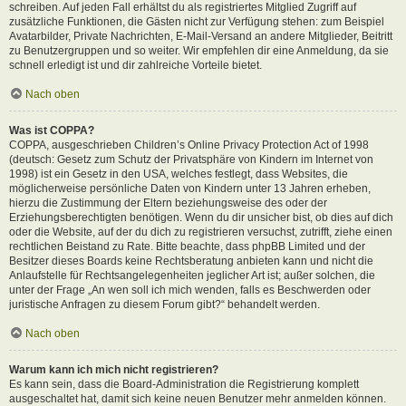
schreiben. Auf jeden Fall erhältst du als registriertes Mitglied Zugriff auf
zusätzliche Funktionen, die Gästen nicht zur Verfügung stehen: zum Beispiel
Avatarbilder, Private Nachrichten, E-Mail-Versand an andere Mitglieder, Beitritt
zu Benutzergruppen und so weiter. Wir empfehlen dir eine Anmeldung, da sie
schnell erledigt ist und dir zahlreiche Vorteile bietet.
Nach oben
Was ist COPPA?
COPPA, ausgeschrieben Children’s Online Privacy Protection Act of 1998
(deutsch: Gesetz zum Schutz der Privatsphäre von Kindern im Internet von
1998) ist ein Gesetz in den USA, welches festlegt, dass Websites, die
möglicherweise persönliche Daten von Kindern unter 13 Jahren erheben,
hierzu die Zustimmung der Eltern beziehungsweise des oder der
Erziehungsberechtigten benötigen. Wenn du dir unsicher bist, ob dies auf dich
oder die Website, auf der du dich zu registrieren versuchst, zutrifft, ziehe einen
rechtlichen Beistand zu Rate. Bitte beachte, dass phpBB Limited und der
Besitzer dieses Boards keine Rechtsberatung anbieten kann und nicht die
Anlaufstelle für Rechtsangelegenheiten jeglicher Art ist; außer solchen, die
unter der Frage „An wen soll ich mich wenden, falls es Beschwerden oder
juristische Anfragen zu diesem Forum gibt?“ behandelt werden.
Nach oben
Warum kann ich mich nicht registrieren?
Es kann sein, dass die Board-Administration die Registrierung komplett
ausgeschaltet hat, damit sich keine neuen Benutzer mehr anmelden können.