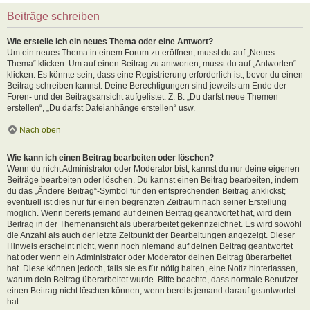
Beiträge schreiben
Wie erstelle ich ein neues Thema oder eine Antwort?
Um ein neues Thema in einem Forum zu eröffnen, musst du auf „Neues
Thema“ klicken. Um auf einen Beitrag zu antworten, musst du auf „Antworten“
klicken. Es könnte sein, dass eine Registrierung erforderlich ist, bevor du einen
Beitrag schreiben kannst. Deine Berechtigungen sind jeweils am Ende der
Foren- und der Beitragsansicht aufgelistet. Z. B. „Du darfst neue Themen
erstellen“, „Du darfst Dateianhänge erstellen“ usw.
Nach oben
Wie kann ich einen Beitrag bearbeiten oder löschen?
Wenn du nicht Administrator oder Moderator bist, kannst du nur deine eigenen
Beiträge bearbeiten oder löschen. Du kannst einen Beitrag bearbeiten, indem
du das „Ändere Beitrag“-Symbol für den entsprechenden Beitrag anklickst;
eventuell ist dies nur für einen begrenzten Zeitraum nach seiner Erstellung
möglich. Wenn bereits jemand auf deinen Beitrag geantwortet hat, wird dein
Beitrag in der Themenansicht als überarbeitet gekennzeichnet. Es wird sowohl
die Anzahl als auch der letzte Zeitpunkt der Bearbeitungen angezeigt. Dieser
Hinweis erscheint nicht, wenn noch niemand auf deinen Beitrag geantwortet
hat oder wenn ein Administrator oder Moderator deinen Beitrag überarbeitet
hat. Diese können jedoch, falls sie es für nötig halten, eine Notiz hinterlassen,
warum dein Beitrag überarbeitet wurde. Bitte beachte, dass normale Benutzer
einen Beitrag nicht löschen können, wenn bereits jemand darauf geantwortet
hat.