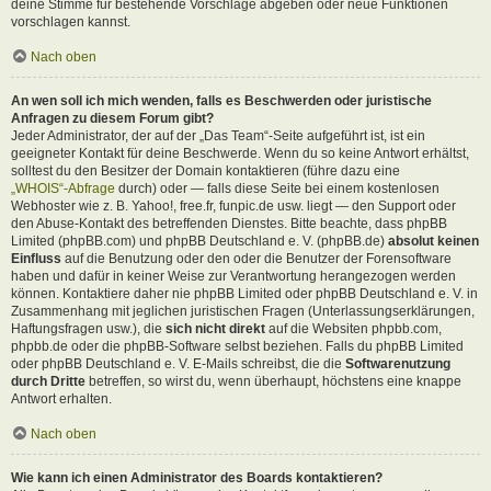
deine Stimme für bestehende Vorschläge abgeben oder neue Funktionen
vorschlagen kannst.
Nach oben
An wen soll ich mich wenden, falls es Beschwerden oder juristische
Anfragen zu diesem Forum gibt?
Jeder Administrator, der auf der „Das Team“-Seite aufgeführt ist, ist ein
geeigneter Kontakt für deine Beschwerde. Wenn du so keine Antwort erhältst,
solltest du den Besitzer der Domain kontaktieren (führe dazu eine
„WHOIS“-Abfrage
durch) oder — falls diese Seite bei einem kostenlosen
Webhoster wie z. B. Yahoo!, free.fr, funpic.de usw. liegt — den Support oder
den Abuse-Kontakt des betreffenden Dienstes. Bitte beachte, dass phpBB
Limited (phpBB.com) und phpBB Deutschland e. V. (phpBB.de)
absolut keinen
Einfluss
auf die Benutzung oder den oder die Benutzer der Forensoftware
haben und dafür in keiner Weise zur Verantwortung herangezogen werden
können. Kontaktiere daher nie phpBB Limited oder phpBB Deutschland e. V. in
Zusammenhang mit jeglichen juristischen Fragen (Unterlassungserklärungen,
Haftungsfragen usw.), die
sich nicht direkt
auf die Websiten phpbb.com,
phpbb.de oder die phpBB-Software selbst beziehen. Falls du phpBB Limited
oder phpBB Deutschland e. V. E-Mails schreibst, die die
Softwarenutzung
durch Dritte
betreffen, so wirst du, wenn überhaupt, höchstens eine knappe
Antwort erhalten.
Nach oben
Wie kann ich einen Administrator des Boards kontaktieren?