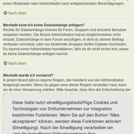
einen Moderator oder Administrator nach entsprechenden Berechtigungen.
Nach oben
Weshalb kann ich keine Dateianhänge anfügen?
Rechte für Dateianhänge können für Foren, Gruppen und einzelne Benutzer
vergeben werden. Die Board-Administration hat es möglicherweise nicht
erlaubt, Dateianhänge in dem Forum anzufügen, in dem du deinen Beitrag
verfassen möchtest, oder nur bestimmte Gruppen dürfen Dateien hochladen.
Du kannst einen Administrator kontaktieren, falls du dir nicht sicher bist, wieso
du keine Dateianhänge anfügen kannst.
Nach oben
Weshalb wurde ich verwarnt?
In jedem Board gibt es eigene Regeln, die meistens von der Administration
festgelegt werden. Wenn du gegen eine dieser Regeln verstoßen hast, kann
sie dir eine Verwarnung erteilen. Bitte beachte, dass dies die Entscheidung der
Administration dieses Boards ist und phpBB Limited nichts mit dieser
Verwarnung zu tun hat. Kontaktiere einen Administrator, sofern du die nicht
Diese Seite nutzt einwilligungsbedürftige Cookies und
sicher bist, wieso du verwarnt wurdest.
Technologien von Drittunternehmen zur Integration
Nach oben
bestimmter Funktionen. Wenn Sie auf den Button "Alles
akzeptieren" klicken, werden diese Funktionen aktiviert
Wie kann ich Beiträge den Moderatoren melden?
(Einwilligung). Nach der Einwilligung verarbeiten wir
Wenn ein Administrator die entsprechenden Berechtigungen vergeben hat,
und die betroffenen Drittunternehmen Ihre