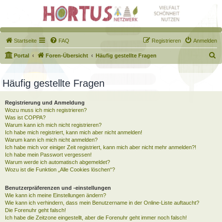
Startseite
FAQ
Registrieren
Anmelden
S
Portal
Foren-Übersicht
Häufig gestellte Fragen
u
c
Häufig gestellte Fragen
h
Registrierung und Anmeldung
e
Wozu muss ich mich registrieren?
Was ist COPPA?
Warum kann ich mich nicht registrieren?
Ich habe mich registriert, kann mich aber nicht anmelden!
Warum kann ich mich nicht anmelden?
Ich habe mich vor einiger Zeit registriert, kann mich aber nicht mehr anmelden?!
Ich habe mein Passwort vergessen!
Warum werde ich automatisch abgemeldet?
Wozu ist die Funktion „Alle Cookies löschen“?
Benutzerpräferenzen und -einstellungen
Wie kann ich meine Einstellungen ändern?
Wie kann ich verhindern, dass mein Benutzername in der Online-Liste auftaucht?
Die Forenuhr geht falsch!
Ich habe die Zeitzone eingestellt, aber die Forenuhr geht immer noch falsch!