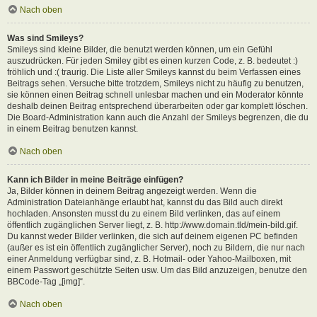
Nach oben
Was sind Smileys?
Smileys sind kleine Bilder, die benutzt werden können, um ein Gefühl
auszudrücken. Für jeden Smiley gibt es einen kurzen Code, z. B. bedeutet :)
fröhlich und :( traurig. Die Liste aller Smileys kannst du beim Verfassen eines
Beitrags sehen. Versuche bitte trotzdem, Smileys nicht zu häufig zu benutzen,
sie können einen Beitrag schnell unlesbar machen und ein Moderator könnte
deshalb deinen Beitrag entsprechend überarbeiten oder gar komplett löschen.
Die Board-Administration kann auch die Anzahl der Smileys begrenzen, die du
in einem Beitrag benutzen kannst.
Nach oben
Kann ich Bilder in meine Beiträge einfügen?
Ja, Bilder können in deinem Beitrag angezeigt werden. Wenn die
Administration Dateianhänge erlaubt hat, kannst du das Bild auch direkt
hochladen. Ansonsten musst du zu einem Bild verlinken, das auf einem
öffentlich zugänglichen Server liegt, z. B. http://www.domain.tld/mein-bild.gif.
Du kannst weder Bilder verlinken, die sich auf deinem eigenen PC befinden
(außer es ist ein öffentlich zugänglicher Server), noch zu Bildern, die nur nach
einer Anmeldung verfügbar sind, z. B. Hotmail- oder Yahoo-Mailboxen, mit
einem Passwort geschützte Seiten usw. Um das Bild anzuzeigen, benutze den
BBCode-Tag „[img]“.
Nach oben