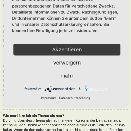
siehst du eine Schaltfläche in der Nähe des Beitrags, um diesen zu melden.
personenbezogenen Daten für verschiedene Zwecke.
Du wirst dann durch die weiteren Schritte geführt.
Detaillierte Informationen zu Zweck, Rechtsgrundlagen,
Nach oben
Drittunternehmen können Sie unter dem Button "Mehr"
und in unserer Datenschutzerklärung einsehen. Sie
Was bewirkt die „Speichern“-Schaltfläche beim Schreiben eines Beitrags?
können Ihre Einwilligung jederzeit widerrufen.
Hiermit kannst du die geschriebene Entwürfe speichern und zu einem
späteren Zeitpunkt vervollständigen und absenden. Den gesicherten Beitrag
kannst du mit der Funktion „Gespeicherte Entwürfe verwalten“ in deinem
persönlichen Bereich erneut laden.
Akzeptieren
Nach oben
Verweigern
Warum muss mein Beitrag erst freigegeben werden?
Die Board-Administration kann entschieden haben, dass in dem Forum, in dem
mehr
du einen Beitrag erstellt hast, die Beiträge zuerst geprüft werden müssen. Es
ist auch möglich, dass die Administration dich zu einer Gruppe von Benutzern
hinzugefügt hat, bei denen sie die Beiträge erst begutachten möchte, bevor sie
Powered by
&
auf der Seite sichtbar werden. Bitte kontaktiere die Board-Administration, wenn
du weitere Informationen dazu benötigst.
Impressum
|
Datenschutzerklärung
Nach oben
Wie markiere ich ein Thema als neu?
Durch Klicken des „Thema als neu markieren“-Links in der Beitragsansicht
kannst du das Thema wieder ganz nach oben auf die erste Seite des Forums
holen. Wenn du den entsprechenden Link nicht siehst, dann ist die Funktion