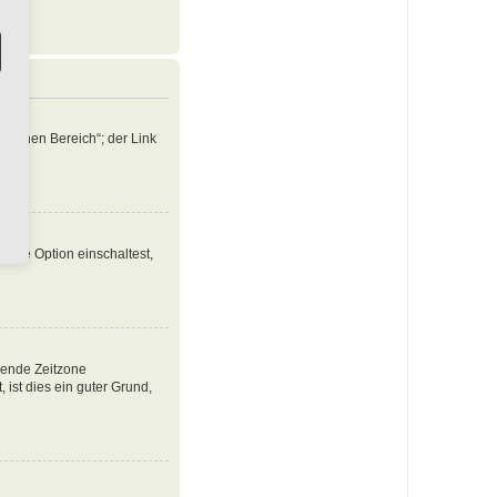
nlichen Bereich“; der Link
iese Option einschaltest,
ssende Zeitzone
, ist dies ein guter Grund,