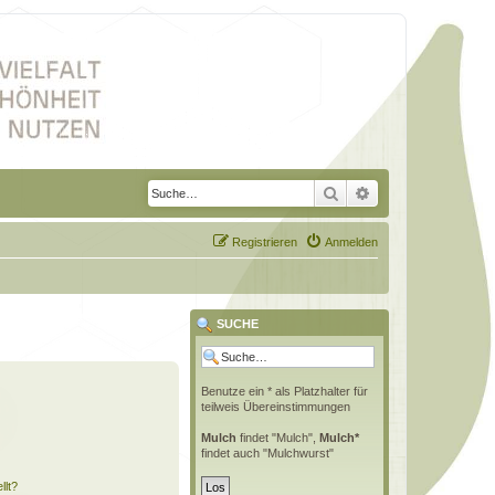
Suche
Erweiterte Suche
Registrieren
Anmelden
SUCHE
Benutze ein * als Platzhalter für
teilweis Übereinstimmungen
Mulch
findet "Mulch",
Mulch*
findet auch "Mulchwurst"
llt?