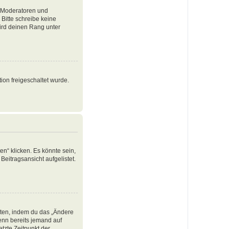
e Moderatoren und
Bitte schreibe keine
ird deinen Rang unter
ion freigeschaltet wurde.
n“ klicken. Es könnte sein,
Beitragsansicht aufgelistet.
iten, indem du das „Ändere
Wenn bereits jemand auf
tzte Zeitpunkt der