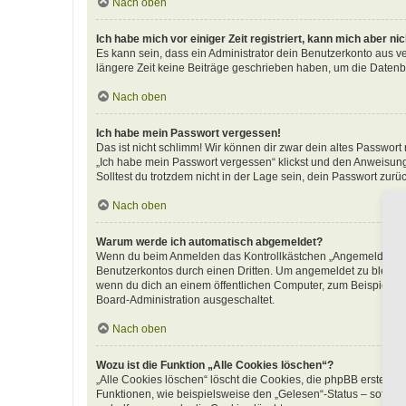
Nach oben
Ich habe mich vor einiger Zeit registriert, kann mich aber n
Es kann sein, dass ein Administrator dein Benutzerkonto aus v
längere Zeit keine Beiträge geschrieben haben, um die Datenba
Nach oben
Ich habe mein Passwort vergessen!
Das ist nicht schlimm! Wir können dir zwar dein altes Passwort
„Ich habe mein Passwort vergessen“ klickst und den Anweisunge
Solltest du trotzdem nicht in der Lage sein, dein Passwort zur
Nach oben
Warum werde ich automatisch abgemeldet?
Wenn du beim Anmelden das Kontrollkästchen „Angemeldet bleib
Benutzerkontos durch einen Dritten. Um angemeldet zu bleibe
wenn du dich an einem öffentlichen Computer, zum Beispiel in 
Board-Administration ausgeschaltet.
Nach oben
Wozu ist die Funktion „Alle Cookies löschen“?
„Alle Cookies löschen“ löscht die Cookies, die phpBB erstellt
Funktionen, wie beispielsweise den „Gelesen“-Status – sofern