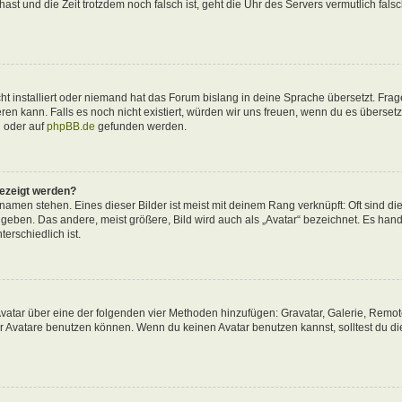
 hast und die Zeit trotzdem noch falsch ist, geht die Uhr des Servers vermutlich fals
t installiert oder niemand hat das Forum bislang in deine Sprache übersetzt. Frag
ieren kann. Falls es noch nicht existiert, würden wir uns freuen, wenn du es überse
d
oder auf
phpBB.de
gefunden werden.
gezeigt werden?
amen stehen. Eines dieser Bilder ist meist mit deinem Rang verknüpft: Oft sind di
eben. Das andere, meist größere, Bild wird auch als „Avatar“ bezeichnet. Es hande
erschiedlich ist.
 Avatar über eine der folgenden vier Methoden hinzufügen: Gravatar, Galerie, Remo
 Avatare benutzen können. Wenn du keinen Avatar benutzen kannst, solltest du di