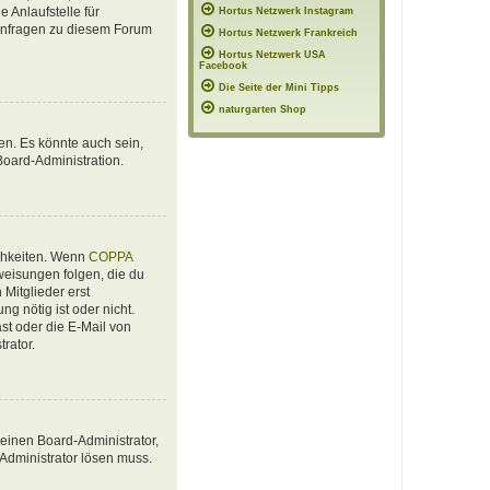
 Anlaufstelle für
Hortus Netzwerk Instagram
e Anfragen zu diesem Forum
Hortus Netzwerk Frankreich
Hortus Netzwerk USA
Facebook
Die Seite der Mini Tipps
naturgarten Shop
en. Es könnte auch sein,
Board-Administration.
ichkeiten. Wenn
COPPA
nweisungen folgen, die du
 Mitglieder erst
ng nötig ist oder nicht.
st oder die E-Mail von
rator.
 einen Board-Administrator,
 Administrator lösen muss.