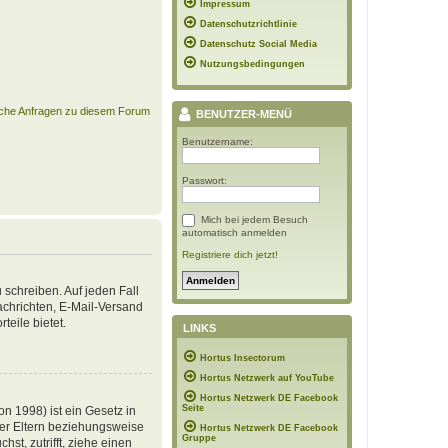
Impressum
Datenschutzrichtlinie
Datenschutz Social Media
Nutzungsbedingungen
ische Anfragen zu diesem Forum
BENUTZER-MENÜ
Benutzername:
Passwort:
Mich bei jedem Besuch
automatisch anmelden
Registriere dich jetzt!
 schreiben. Auf jeden Fall
Nachrichten, E-Mail-Versand
teile bietet.
LINKS
Hortus Insectorum
Hortus Netzwerk auf YouTube
Hortus Netzwerk DE Facebook
Seite
n 1998) ist ein Gesetz in
der Eltern beziehungsweise
Hortus Netzwerk DE Facebook
Gruppe
st, zutrifft, ziehe einen