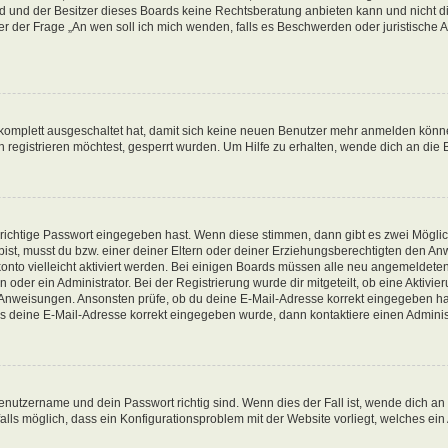
d und der Besitzer dieses Boards keine Rechtsberatung anbieten kann und nicht die
nter der Frage „An wen soll ich mich wenden, falls es Beschwerden oder juristisch
g komplett ausgeschaltet hat, damit sich keine neuen Benutzer mehr anmelden könn
registrieren möchtest, gesperrt wurden. Um Hilfe zu erhalten, wende dich an die 
 richtige Passwort eingegeben hast. Wenn diese stimmen, dann gibt es zwei Mögl
t bist, musst du bzw. einer deiner Eltern oder deiner Erziehungsberechtigten den A
konto vielleicht aktiviert werden. Bei einigen Boards müssen alle neu angemeldeten
oder ein Administrator. Bei der Registrierung wurde dir mitgeteilt, ob eine Aktivieru
n Anweisungen. Ansonsten prüfe, ob du deine E-Mail-Adresse korrekt eingegeben ha
ass deine E-Mail-Adresse korrekt eingegeben wurde, dann kontaktiere einen Administ
enutzername und dein Passwort richtig sind. Wenn dies der Fall ist, wende dich an
alls möglich, dass ein Konfigurationsproblem mit der Website vorliegt, welches ein