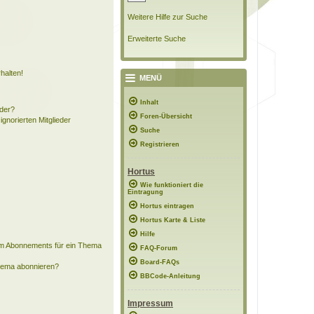
Weitere Hilfe zur Suche
Erweiterte Suche
halten!
MENÜ
Inhalt
eder?
Foren-Übersicht
ignorierten Mitglieder
Suche
Registrieren
Hortus
Wie funktioniert die
Eintragung
Hortus eintragen
Hortus Karte & Liste
Hilfe
em Abonnements für ein Thema
FAQ-Forum
Board-FAQs
Thema abonnieren?
BBCode-Anleitung
Impressum