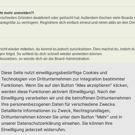
icht mehr anmelden?!
erschieden Gründen deaktiviert oder gelöscht hat. Außerdem löschen viele Boards r
nkgröße zu verringern. Registriere dich einfach erneut und nimm aktiv an den Disk
 nicht wieder mitteilen, du kannst es jedoch zurücksetzen. Dies machst du, indem d
n folgst. So solltest du dich schnell wieder anmelden können.
ückzusetzen, so wende dich an die Board-Administration.
Diese Seite nutzt einwilligungsbedürftige Cookies und
Technologien von Drittunternehmen zur Integration bestimmter
Funktionen. Wenn Sie auf den Button "Alles akzeptieren" klicken,
en“ nicht auswählst, wirst du nur für eine Sitzung angemeldet. Dies verhindert 
n, kannst du das Kästchen „Angemeldet bleiben“ beim Anmelden auswählen. Dies is
werden diese Funktionen aktiviert (Einwilligung). Nach der
einem Internetcafé, befindest. Wenn diese Option nicht zur Verfügung steht, dann w
Einwilligung verarbeiten wir und die betroffenen Drittunternehmen
Ihre personenbezogenen Daten für verschiedene Zwecke.
Detaillierte Informationen zu Zweck, Rechtsgrundlagen,
Drittunternehmen können Sie unter dem Button "Mehr" und in
unserer Datenschutzerklärung einsehen. Sie können Ihre
 hat und die dafür sorgen, dass du im Forum angemeldet bleibst. Außerdem ermögli
Einwilligung jederzeit widerrufen.
 sie von der Board-Administration aktiviert wurden. Wenn du Probleme bei der An-