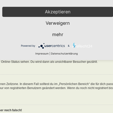
Akzeptieren
Verweigern
n in der Datenbank des Boards gespeichert. Um diese zu ändern, gehe in den „Persö
mehr
nen Benutzernamen klickst. Dort kannst du alle deine Einstellungen ändern.
Powered by
&
ine-Liste auftaucht?
Impressum
|
Datenschutzerklärung
n eine Option „Meinen Online-Status während dieser Sitzung verbergen“. Wenn du d
 Online-Status sehen. Du wirst dann als unsichtbarer Besucher gezählt.
nen Zeitzone. In diesem Fall solltest du im „Persönlichen Bereich“ die für dich pa
 nur von registrierten Benutzern geändert werden. Wenn du noch nicht registriert bist
mer noch falsch!