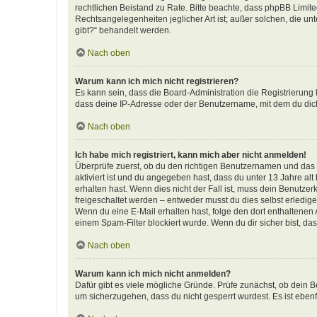
rechtlichen Beistand zu Rate. Bitte beachte, dass phpBB Limite
Rechtsangelegenheiten jeglicher Art ist; außer solchen, die u
gibt?“ behandelt werden.
Nach oben
Warum kann ich mich nicht registrieren?
Es kann sein, dass die Board-Administration die Registrierun
dass deine IP-Adresse oder der Benutzername, mit dem du dich 
Nach oben
Ich habe mich registriert, kann mich aber nicht anmelden!
Überprüfe zuerst, ob du den richtigen Benutzernamen und das
aktiviert ist und du angegeben hast, dass du unter 13 Jahre al
erhalten hast. Wenn dies nicht der Fall ist, muss dein Benutzer
freigeschaltet werden – entweder musst du dies selbst erledigen 
Wenn du eine E-Mail erhalten hast, folge den dort enthaltene
einem Spam-Filter blockiert wurde. Wenn du dir sicher bist, d
Nach oben
Warum kann ich mich nicht anmelden?
Dafür gibt es viele mögliche Gründe. Prüfe zunächst, ob dein B
um sicherzugehen, dass du nicht gesperrt wurdest. Es ist ebenf