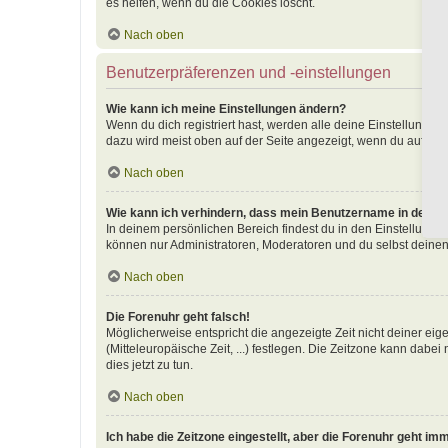
es helfen, wenn du die Cookies löscht.
Nach oben
Benutzerpräferenzen und -einstellungen
Wie kann ich meine Einstellungen ändern?
Wenn du dich registriert hast, werden alle deine Einstellunge
dazu wird meist oben auf der Seite angezeigt, wenn du auf dei
Nach oben
Wie kann ich verhindern, dass mein Benutzername in der Onl
In deinem persönlichen Bereich findest du in den Einstellunge
können nur Administratoren, Moderatoren und du selbst deinen
Nach oben
Die Forenuhr geht falsch!
Möglicherweise entspricht die angezeigte Zeit nicht deiner eige
(Mitteleuropäische Zeit, ...) festlegen. Die Zeitzone kann dabei
dies jetzt zu tun.
Nach oben
Ich habe die Zeitzone eingestellt, aber die Forenuhr geht im