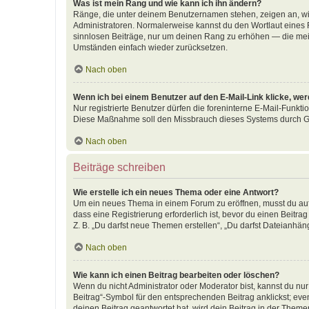
Was ist mein Rang und wie kann ich ihn ändern?
Ränge, die unter deinem Benutzernamen stehen, zeigen an, wie 
Administratoren. Normalerweise kannst du den Wortlaut eines R
sinnlosen Beiträge, nur um deinen Rang zu erhöhen — die meis
Umständen einfach wieder zurücksetzen.
Nach oben
Wenn ich bei einem Benutzer auf den E-Mail-Link klicke, we
Nur registrierte Benutzer dürfen die foreninterne E-Mail-Funkti
Diese Maßnahme soll den Missbrauch dieses Systems durch G
Nach oben
Beiträge schreiben
Wie erstelle ich ein neues Thema oder eine Antwort?
Um ein neues Thema in einem Forum zu eröffnen, musst du auf 
dass eine Registrierung erforderlich ist, bevor du einen Beitr
Z. B. „Du darfst neue Themen erstellen“, „Du darfst Dateianhäng
Nach oben
Wie kann ich einen Beitrag bearbeiten oder löschen?
Wenn du nicht Administrator oder Moderator bist, kannst du nu
Beitrag“-Symbol für den entsprechenden Beitrag anklickst; even
deinen Beitrag geantwortet hat, wird dein Beitrag in der Theme