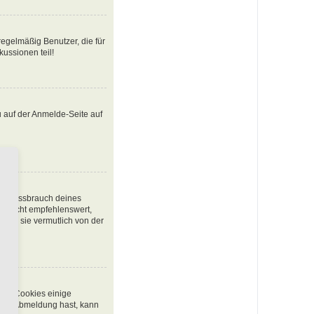
egelmäßig Benutzer, die für
ussionen teil!
u auf der Anmelde-Seite auf
den Missbrauch deines
t nicht empfehlenswert,
urde sie vermutlich von der
chen Cookies einige
 oder Abmeldung hast, kann