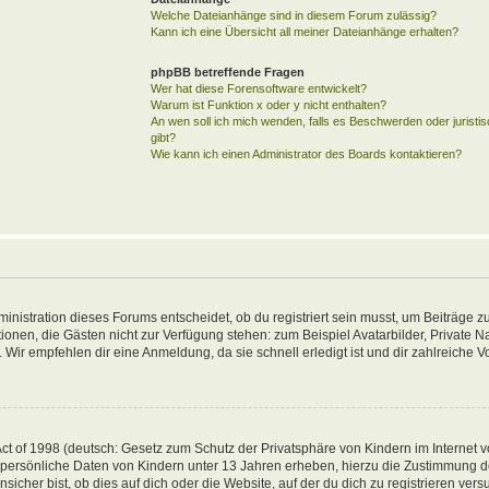
Welche Dateianhänge sind in diesem Forum zulässig?
Kann ich eine Übersicht all meiner Dateianhänge erhalten?
phpBB betreffende Fragen
Wer hat diese Forensoftware entwickelt?
Warum ist Funktion x oder y nicht enthalten?
An wen soll ich mich wenden, falls es Beschwerden oder jurist
gibt?
Wie kann ich einen Administrator des Boards kontaktieren?
inistration dieses Forums entscheidet, ob du registriert sein musst, um Beiträge zu
unktionen, die Gästen nicht zur Verfügung stehen: zum Beispiel Avatarbilder, Private 
 Wir empfehlen dir eine Anmeldung, da sie schnell erledigt ist und dir zahlreiche Vor
t of 1998 (deutsch: Gesetz zum Schutz der Privatsphäre von Kindern im Internet vo
 persönliche Daten von Kindern unter 13 Jahren erheben, hierzu die Zustimmung 
her bist, ob dies auf dich oder die Website, auf der du dich zu registrieren versuch