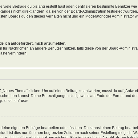
viele Beiträge du bislang erstellt hast oder identifizieren bestimmte Benutzer wi
anges nicht direkt ändern, da sie von der Board-Administration festgelegt wurden. 
ten Boards dulden dieses Verhalten nicht und ein Moderator oder Administrator w
rde ich aufgefordert, mich anzumelden.
on für Nachrichten an andere Benutzer nutzen, falls diese von der Board-Administrat
äste verhindern.
„Neues Thema“ klicken. Um auf einen Beitrag zu antworten, musst du auf „Antworte
ag schreiben kannst. Deine Berechtigungen sind jeweils am Ende der Foren- und der 
e erstellen“ usw.
r deine eigenen Beiträge bearbeiten oder löschen. Du kannst einen Beitrag bearbe
tuell ist dies nur für einen begrenzten Zeitraum nach seiner Erstellung möglich. 
nansicht als überarbeitet gekennzeichnet. Es wird sowohl die Anzahl als auch der le