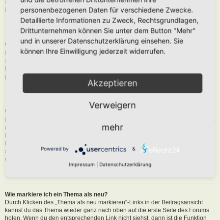
siehst du eine Schaltfläche in der Nähe des Beitrags, um diesen zu melden.
personenbezogenen Daten für verschiedene Zwecke.
Du wirst dann durch die weiteren Schritte geführt.
Detaillierte Informationen zu Zweck, Rechtsgrundlagen,
Nach oben
Drittunternehmen können Sie unter dem Button "Mehr"
und in unserer Datenschutzerklärung einsehen. Sie
Was bewirkt die „Speichern“-Schaltfläche beim Schreiben eines Beitrags?
können Ihre Einwilligung jederzeit widerrufen.
Hiermit kannst du die geschriebene Entwürfe speichern und zu einem
späteren Zeitpunkt vervollständigen und absenden. Den gesicherten Beitrag
kannst du mit der Funktion „Gespeicherte Entwürfe verwalten“ in deinem
persönlichen Bereich erneut laden.
Akzeptieren
Nach oben
Verweigern
Warum muss mein Beitrag erst freigegeben werden?
Die Board-Administration kann entschieden haben, dass in dem Forum, in dem
mehr
du einen Beitrag erstellt hast, die Beiträge zuerst geprüft werden müssen. Es
ist auch möglich, dass die Administration dich zu einer Gruppe von Benutzern
hinzugefügt hat, bei denen sie die Beiträge erst begutachten möchte, bevor sie
Powered by
&
auf der Seite sichtbar werden. Bitte kontaktiere die Board-Administration, wenn
du weitere Informationen dazu benötigst.
Impressum
|
Datenschutzerklärung
Nach oben
Wie markiere ich ein Thema als neu?
Durch Klicken des „Thema als neu markieren“-Links in der Beitragsansicht
kannst du das Thema wieder ganz nach oben auf die erste Seite des Forums
holen. Wenn du den entsprechenden Link nicht siehst, dann ist die Funktion