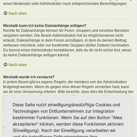
einen Moderator oder Administrator nach entsprechenden Berechtigungen.
Nach oben
Weshalb kann ich keine Dateianhänge anfügen?
Rechte für Dateianhänge können für Foren, Gruppen und einzelne Benutzer
vergeben werden. Die Board-Administration hat es möglicherweise nicht
erlaubt, Dateianhänge in dem Forum anzufügen, in dem du deinen Beitrag
verfassen möchtest, oder nur bestimmte Gruppen dürfen Dateien hochladen.
Du kannst einen Administrator kontaktieren, falls du dir nicht sicher bist, wieso
du keine Dateianhänge anfügen kannst.
Nach oben
Weshalb wurde ich verwarnt?
In jedem Board gibt es eigene Regeln, die meistens von der Administration
festgelegt werden. Wenn du gegen eine dieser Regeln verstoßen hast, kann
sie dir eine Verwarnung erteilen. Bitte beachte, dass dies die Entscheidung der
Administration dieses Boards ist und phpBB Limited nichts mit dieser
Verwarnung zu tun hat. Kontaktiere einen Administrator, sofern du die nicht
Diese Seite nutzt einwilligungsbedürftige Cookies und
sicher bist, wieso du verwarnt wurdest.
Technologien von Drittunternehmen zur Integration
Nach oben
bestimmter Funktionen. Wenn Sie auf den Button "Alles
akzeptieren" klicken, werden diese Funktionen aktiviert
Wie kann ich Beiträge den Moderatoren melden?
(Einwilligung). Nach der Einwilligung verarbeiten wir
Wenn ein Administrator die entsprechenden Berechtigungen vergeben hat,
und die betroffenen Drittunternehmen Ihre