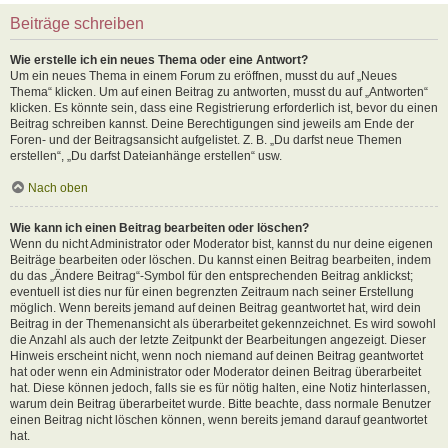
Beiträge schreiben
Wie erstelle ich ein neues Thema oder eine Antwort?
Um ein neues Thema in einem Forum zu eröffnen, musst du auf „Neues
Thema“ klicken. Um auf einen Beitrag zu antworten, musst du auf „Antworten“
klicken. Es könnte sein, dass eine Registrierung erforderlich ist, bevor du einen
Beitrag schreiben kannst. Deine Berechtigungen sind jeweils am Ende der
Foren- und der Beitragsansicht aufgelistet. Z. B. „Du darfst neue Themen
erstellen“, „Du darfst Dateianhänge erstellen“ usw.
Nach oben
Wie kann ich einen Beitrag bearbeiten oder löschen?
Wenn du nicht Administrator oder Moderator bist, kannst du nur deine eigenen
Beiträge bearbeiten oder löschen. Du kannst einen Beitrag bearbeiten, indem
du das „Ändere Beitrag“-Symbol für den entsprechenden Beitrag anklickst;
eventuell ist dies nur für einen begrenzten Zeitraum nach seiner Erstellung
möglich. Wenn bereits jemand auf deinen Beitrag geantwortet hat, wird dein
Beitrag in der Themenansicht als überarbeitet gekennzeichnet. Es wird sowohl
die Anzahl als auch der letzte Zeitpunkt der Bearbeitungen angezeigt. Dieser
Hinweis erscheint nicht, wenn noch niemand auf deinen Beitrag geantwortet
hat oder wenn ein Administrator oder Moderator deinen Beitrag überarbeitet
hat. Diese können jedoch, falls sie es für nötig halten, eine Notiz hinterlassen,
warum dein Beitrag überarbeitet wurde. Bitte beachte, dass normale Benutzer
einen Beitrag nicht löschen können, wenn bereits jemand darauf geantwortet
hat.