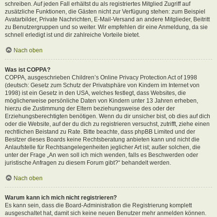
schreiben. Auf jeden Fall erhältst du als registriertes Mitglied Zugriff auf
zusätzliche Funktionen, die Gästen nicht zur Verfügung stehen: zum Beispiel
Avatarbilder, Private Nachrichten, E-Mail-Versand an andere Mitglieder, Beitritt
zu Benutzergruppen und so weiter. Wir empfehlen dir eine Anmeldung, da sie
schnell erledigt ist und dir zahlreiche Vorteile bietet.
Nach oben
Was ist COPPA?
COPPA, ausgeschrieben Children’s Online Privacy Protection Act of 1998
(deutsch: Gesetz zum Schutz der Privatsphäre von Kindern im Internet von
1998) ist ein Gesetz in den USA, welches festlegt, dass Websites, die
möglicherweise persönliche Daten von Kindern unter 13 Jahren erheben,
hierzu die Zustimmung der Eltern beziehungsweise des oder der
Erziehungsberechtigten benötigen. Wenn du dir unsicher bist, ob dies auf dich
oder die Website, auf der du dich zu registrieren versuchst, zutrifft, ziehe einen
rechtlichen Beistand zu Rate. Bitte beachte, dass phpBB Limited und der
Besitzer dieses Boards keine Rechtsberatung anbieten kann und nicht die
Anlaufstelle für Rechtsangelegenheiten jeglicher Art ist; außer solchen, die
unter der Frage „An wen soll ich mich wenden, falls es Beschwerden oder
juristische Anfragen zu diesem Forum gibt?“ behandelt werden.
Nach oben
Warum kann ich mich nicht registrieren?
Es kann sein, dass die Board-Administration die Registrierung komplett
ausgeschaltet hat, damit sich keine neuen Benutzer mehr anmelden können.