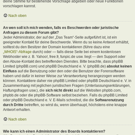
deine Stimme für bestehende Vorschläge abgeben oder neue Funktionen
vorschlagen kannst.
Nach oben
An wen soll ich mich wenden, falls es Beschwerden oder juristische
Anfragen zu diesem Forum gibt?
Jeder Administrator, der auf der „Das Team“-Seite aufgeführt ist, ist ein
geeigneter Kontakt für deine Beschwerde. Wenn du so keine Antwort erhältst,
solltest du den Besitzer der Domain kontaktieren (führe dazu eine
„WHOIS“-Abfrage
durch) oder — falls diese Seite bei einem kostenlosen
Webhoster wie z. B. Yahoo!, free.fr, funpic.de usw. liegt — den Support oder
den Abuse-Kontakt des betreffenden Dienstes. Bitte beachte, dass phpBB
Limited (phpBB.com) und phpBB Deutschland e. V. (phpBB.de)
absolut keinen
Einfluss
auf die Benutzung oder den oder die Benutzer der Forensoftware
haben und dafür in keiner Weise zur Verantwortung herangezogen werden
können. Kontaktiere daher nie phpBB Limited oder phpBB Deutschland e. V. in
Zusammenhang mit jeglichen juristischen Fragen (Unterlassungserklärungen,
Haftungsfragen usw.), die
sich nicht direkt
auf die Websiten phpbb.com,
phpbb.de oder die phpBB-Software selbst beziehen. Falls du phpBB Limited
oder phpBB Deutschland e. V. E-Mails schreibst, die die
Softwarenutzung
durch Dritte
betreffen, so wirst du, wenn überhaupt, höchstens eine knappe
Antwort erhalten.
Nach oben
Wie kann ich einen Administrator des Boards kontaktieren?