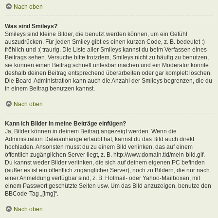
Nach oben
Was sind Smileys?
Smileys sind kleine Bilder, die benutzt werden können, um ein Gefühl
auszudrücken. Für jeden Smiley gibt es einen kurzen Code, z. B. bedeutet :)
fröhlich und :( traurig. Die Liste aller Smileys kannst du beim Verfassen eines
Beitrags sehen. Versuche bitte trotzdem, Smileys nicht zu häufig zu benutzen,
sie können einen Beitrag schnell unlesbar machen und ein Moderator könnte
deshalb deinen Beitrag entsprechend überarbeiten oder gar komplett löschen.
Die Board-Administration kann auch die Anzahl der Smileys begrenzen, die du
in einem Beitrag benutzen kannst.
Nach oben
Kann ich Bilder in meine Beiträge einfügen?
Ja, Bilder können in deinem Beitrag angezeigt werden. Wenn die
Administration Dateianhänge erlaubt hat, kannst du das Bild auch direkt
hochladen. Ansonsten musst du zu einem Bild verlinken, das auf einem
öffentlich zugänglichen Server liegt, z. B. http://www.domain.tld/mein-bild.gif.
Du kannst weder Bilder verlinken, die sich auf deinem eigenen PC befinden
(außer es ist ein öffentlich zugänglicher Server), noch zu Bildern, die nur nach
einer Anmeldung verfügbar sind, z. B. Hotmail- oder Yahoo-Mailboxen, mit
einem Passwort geschützte Seiten usw. Um das Bild anzuzeigen, benutze den
BBCode-Tag „[img]“.
Nach oben