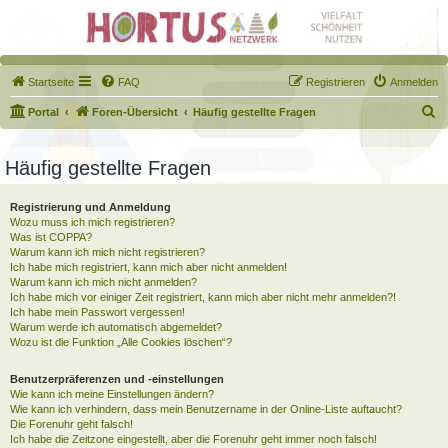
Startseite
FAQ
Registrieren
Anmelden
S
Portal
Foren-Übersicht
Häufig gestellte Fragen
u
c
Häufig gestellte Fragen
h
Registrierung und Anmeldung
e
Wozu muss ich mich registrieren?
Was ist COPPA?
Warum kann ich mich nicht registrieren?
Ich habe mich registriert, kann mich aber nicht anmelden!
Warum kann ich mich nicht anmelden?
Ich habe mich vor einiger Zeit registriert, kann mich aber nicht mehr anmelden?!
Ich habe mein Passwort vergessen!
Warum werde ich automatisch abgemeldet?
Wozu ist die Funktion „Alle Cookies löschen“?
Benutzerpräferenzen und -einstellungen
Wie kann ich meine Einstellungen ändern?
Wie kann ich verhindern, dass mein Benutzername in der Online-Liste auftaucht?
Die Forenuhr geht falsch!
Ich habe die Zeitzone eingestellt, aber die Forenuhr geht immer noch falsch!