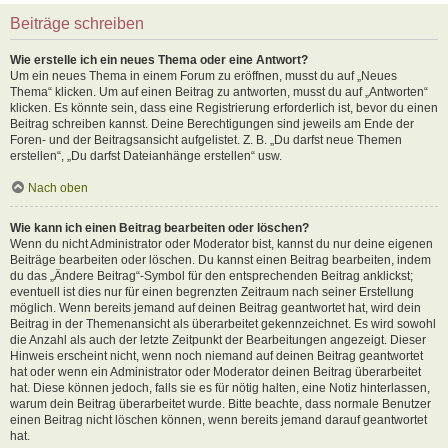
Beiträge schreiben
Wie erstelle ich ein neues Thema oder eine Antwort?
Um ein neues Thema in einem Forum zu eröffnen, musst du auf „Neues
Thema“ klicken. Um auf einen Beitrag zu antworten, musst du auf „Antworten“
klicken. Es könnte sein, dass eine Registrierung erforderlich ist, bevor du einen
Beitrag schreiben kannst. Deine Berechtigungen sind jeweils am Ende der
Foren- und der Beitragsansicht aufgelistet. Z. B. „Du darfst neue Themen
erstellen“, „Du darfst Dateianhänge erstellen“ usw.
Nach oben
Wie kann ich einen Beitrag bearbeiten oder löschen?
Wenn du nicht Administrator oder Moderator bist, kannst du nur deine eigenen
Beiträge bearbeiten oder löschen. Du kannst einen Beitrag bearbeiten, indem
du das „Ändere Beitrag“-Symbol für den entsprechenden Beitrag anklickst;
eventuell ist dies nur für einen begrenzten Zeitraum nach seiner Erstellung
möglich. Wenn bereits jemand auf deinen Beitrag geantwortet hat, wird dein
Beitrag in der Themenansicht als überarbeitet gekennzeichnet. Es wird sowohl
die Anzahl als auch der letzte Zeitpunkt der Bearbeitungen angezeigt. Dieser
Hinweis erscheint nicht, wenn noch niemand auf deinen Beitrag geantwortet
hat oder wenn ein Administrator oder Moderator deinen Beitrag überarbeitet
hat. Diese können jedoch, falls sie es für nötig halten, eine Notiz hinterlassen,
warum dein Beitrag überarbeitet wurde. Bitte beachte, dass normale Benutzer
einen Beitrag nicht löschen können, wenn bereits jemand darauf geantwortet
hat.