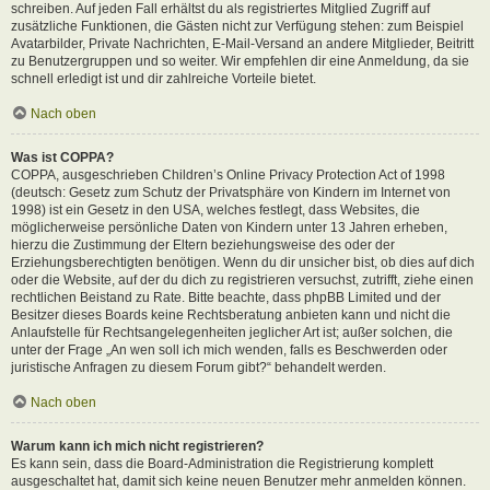
schreiben. Auf jeden Fall erhältst du als registriertes Mitglied Zugriff auf
zusätzliche Funktionen, die Gästen nicht zur Verfügung stehen: zum Beispiel
Avatarbilder, Private Nachrichten, E-Mail-Versand an andere Mitglieder, Beitritt
zu Benutzergruppen und so weiter. Wir empfehlen dir eine Anmeldung, da sie
schnell erledigt ist und dir zahlreiche Vorteile bietet.
Nach oben
Was ist COPPA?
COPPA, ausgeschrieben Children’s Online Privacy Protection Act of 1998
(deutsch: Gesetz zum Schutz der Privatsphäre von Kindern im Internet von
1998) ist ein Gesetz in den USA, welches festlegt, dass Websites, die
möglicherweise persönliche Daten von Kindern unter 13 Jahren erheben,
hierzu die Zustimmung der Eltern beziehungsweise des oder der
Erziehungsberechtigten benötigen. Wenn du dir unsicher bist, ob dies auf dich
oder die Website, auf der du dich zu registrieren versuchst, zutrifft, ziehe einen
rechtlichen Beistand zu Rate. Bitte beachte, dass phpBB Limited und der
Besitzer dieses Boards keine Rechtsberatung anbieten kann und nicht die
Anlaufstelle für Rechtsangelegenheiten jeglicher Art ist; außer solchen, die
unter der Frage „An wen soll ich mich wenden, falls es Beschwerden oder
juristische Anfragen zu diesem Forum gibt?“ behandelt werden.
Nach oben
Warum kann ich mich nicht registrieren?
Es kann sein, dass die Board-Administration die Registrierung komplett
ausgeschaltet hat, damit sich keine neuen Benutzer mehr anmelden können.