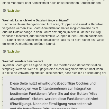
einen Moderator oder Administrator nach entsprechenden Berechtigungen.
Nach oben
Weshalb kann ich keine Dateianhänge anfügen?
Rechte für Dateianhänge können für Foren, Gruppen und einzelne Benutzer
vergeben werden. Die Board-Administration hat es möglicherweise nicht
erlaubt, Dateianhänge in dem Forum anzufügen, in dem du deinen Beitrag
verfassen möchtest, oder nur bestimmte Gruppen dürfen Dateien hochladen.
Du kannst einen Administrator kontaktieren, falls du dir nicht sicher bist, wieso
du keine Dateianhänge anfügen kannst.
Nach oben
Weshalb wurde ich verwarnt?
In jedem Board gibt es eigene Regeln, die meistens von der Administration
festgelegt werden. Wenn du gegen eine dieser Regeln verstoßen hast, kann
sie dir eine Verwarnung erteilen. Bitte beachte, dass dies die Entscheidung der
Administration dieses Boards ist und phpBB Limited nichts mit dieser
Verwarnung zu tun hat. Kontaktiere einen Administrator, sofern du die nicht
Diese Seite nutzt einwilligungsbedürftige Cookies und
sicher bist, wieso du verwarnt wurdest.
Technologien von Drittunternehmen zur Integration
Nach oben
bestimmter Funktionen. Wenn Sie auf den Button "Alles
akzeptieren" klicken, werden diese Funktionen aktiviert
Wie kann ich Beiträge den Moderatoren melden?
(Einwilligung). Nach der Einwilligung verarbeiten wir
Wenn ein Administrator die entsprechenden Berechtigungen vergeben hat,
und die betroffenen Drittunternehmen Ihre