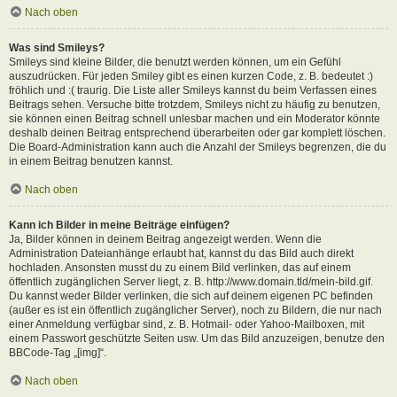
Nach oben
Was sind Smileys?
Smileys sind kleine Bilder, die benutzt werden können, um ein Gefühl
auszudrücken. Für jeden Smiley gibt es einen kurzen Code, z. B. bedeutet :)
fröhlich und :( traurig. Die Liste aller Smileys kannst du beim Verfassen eines
Beitrags sehen. Versuche bitte trotzdem, Smileys nicht zu häufig zu benutzen,
sie können einen Beitrag schnell unlesbar machen und ein Moderator könnte
deshalb deinen Beitrag entsprechend überarbeiten oder gar komplett löschen.
Die Board-Administration kann auch die Anzahl der Smileys begrenzen, die du
in einem Beitrag benutzen kannst.
Nach oben
Kann ich Bilder in meine Beiträge einfügen?
Ja, Bilder können in deinem Beitrag angezeigt werden. Wenn die
Administration Dateianhänge erlaubt hat, kannst du das Bild auch direkt
hochladen. Ansonsten musst du zu einem Bild verlinken, das auf einem
öffentlich zugänglichen Server liegt, z. B. http://www.domain.tld/mein-bild.gif.
Du kannst weder Bilder verlinken, die sich auf deinem eigenen PC befinden
(außer es ist ein öffentlich zugänglicher Server), noch zu Bildern, die nur nach
einer Anmeldung verfügbar sind, z. B. Hotmail- oder Yahoo-Mailboxen, mit
einem Passwort geschützte Seiten usw. Um das Bild anzuzeigen, benutze den
BBCode-Tag „[img]“.
Nach oben