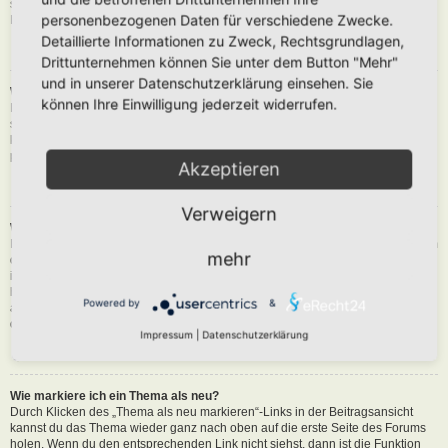
siehst du eine Schaltfläche in der Nähe des Beitrags, um diesen zu melden.
personenbezogenen Daten für verschiedene Zwecke.
Du wirst dann durch die weiteren Schritte geführt.
Detaillierte Informationen zu Zweck, Rechtsgrundlagen,
Nach oben
Drittunternehmen können Sie unter dem Button "Mehr"
und in unserer Datenschutzerklärung einsehen. Sie
Was bewirkt die „Speichern“-Schaltfläche beim Schreiben eines Beitrags?
können Ihre Einwilligung jederzeit widerrufen.
Hiermit kannst du die geschriebene Entwürfe speichern und zu einem
späteren Zeitpunkt vervollständigen und absenden. Den gesicherten Beitrag
kannst du mit der Funktion „Gespeicherte Entwürfe verwalten“ in deinem
persönlichen Bereich erneut laden.
Akzeptieren
Nach oben
Verweigern
Warum muss mein Beitrag erst freigegeben werden?
Die Board-Administration kann entschieden haben, dass in dem Forum, in dem
mehr
du einen Beitrag erstellt hast, die Beiträge zuerst geprüft werden müssen. Es
ist auch möglich, dass die Administration dich zu einer Gruppe von Benutzern
hinzugefügt hat, bei denen sie die Beiträge erst begutachten möchte, bevor sie
Powered by
&
auf der Seite sichtbar werden. Bitte kontaktiere die Board-Administration, wenn
du weitere Informationen dazu benötigst.
Impressum
|
Datenschutzerklärung
Nach oben
Wie markiere ich ein Thema als neu?
Durch Klicken des „Thema als neu markieren“-Links in der Beitragsansicht
kannst du das Thema wieder ganz nach oben auf die erste Seite des Forums
holen. Wenn du den entsprechenden Link nicht siehst, dann ist die Funktion