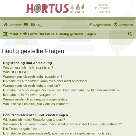
Startseite
FAQ
Registrieren
Anmelden
S
Portal
Foren-Übersicht
Häufig gestellte Fragen
u
c
Häufig gestellte Fragen
h
Registrierung und Anmeldung
e
Wozu muss ich mich registrieren?
Was ist COPPA?
Warum kann ich mich nicht registrieren?
Ich habe mich registriert, kann mich aber nicht anmelden!
Warum kann ich mich nicht anmelden?
Ich habe mich vor einiger Zeit registriert, kann mich aber nicht mehr anmelden?!
Ich habe mein Passwort vergessen!
Warum werde ich automatisch abgemeldet?
Wozu ist die Funktion „Alle Cookies löschen“?
Benutzerpräferenzen und -einstellungen
Wie kann ich meine Einstellungen ändern?
Wie kann ich verhindern, dass mein Benutzername in der Online-Liste auftaucht?
Die Forenuhr geht falsch!
Ich habe die Zeitzone eingestellt, aber die Forenuhr geht immer noch falsch!