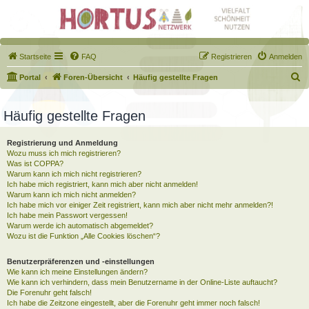
Startseite
FAQ
Registrieren
Anmelden
S
Portal
Foren-Übersicht
Häufig gestellte Fragen
u
c
Häufig gestellte Fragen
h
Registrierung und Anmeldung
e
Wozu muss ich mich registrieren?
Was ist COPPA?
Warum kann ich mich nicht registrieren?
Ich habe mich registriert, kann mich aber nicht anmelden!
Warum kann ich mich nicht anmelden?
Ich habe mich vor einiger Zeit registriert, kann mich aber nicht mehr anmelden?!
Ich habe mein Passwort vergessen!
Warum werde ich automatisch abgemeldet?
Wozu ist die Funktion „Alle Cookies löschen“?
Benutzerpräferenzen und -einstellungen
Wie kann ich meine Einstellungen ändern?
Wie kann ich verhindern, dass mein Benutzername in der Online-Liste auftaucht?
Die Forenuhr geht falsch!
Ich habe die Zeitzone eingestellt, aber die Forenuhr geht immer noch falsch!