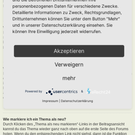
siehst du eine Schaltfläche in der Nähe des Beitrags, um diesen zu melden.
personenbezogenen Daten für verschiedene Zwecke.
Du wirst dann durch die weiteren Schritte geführt.
Detaillierte Informationen zu Zweck, Rechtsgrundlagen,
Nach oben
Drittunternehmen können Sie unter dem Button "Mehr"
und in unserer Datenschutzerklärung einsehen. Sie
Was bewirkt die „Speichern“-Schaltfläche beim Schreiben eines Beitrags?
können Ihre Einwilligung jederzeit widerrufen.
Hiermit kannst du die geschriebene Entwürfe speichern und zu einem
späteren Zeitpunkt vervollständigen und absenden. Den gesicherten Beitrag
kannst du mit der Funktion „Gespeicherte Entwürfe verwalten“ in deinem
persönlichen Bereich erneut laden.
Akzeptieren
Nach oben
Verweigern
Warum muss mein Beitrag erst freigegeben werden?
Die Board-Administration kann entschieden haben, dass in dem Forum, in dem
mehr
du einen Beitrag erstellt hast, die Beiträge zuerst geprüft werden müssen. Es
ist auch möglich, dass die Administration dich zu einer Gruppe von Benutzern
hinzugefügt hat, bei denen sie die Beiträge erst begutachten möchte, bevor sie
Powered by
&
auf der Seite sichtbar werden. Bitte kontaktiere die Board-Administration, wenn
du weitere Informationen dazu benötigst.
Impressum
|
Datenschutzerklärung
Nach oben
Wie markiere ich ein Thema als neu?
Durch Klicken des „Thema als neu markieren“-Links in der Beitragsansicht
kannst du das Thema wieder ganz nach oben auf die erste Seite des Forums
holen. Wenn du den entsprechenden Link nicht siehst, dann ist die Funktion