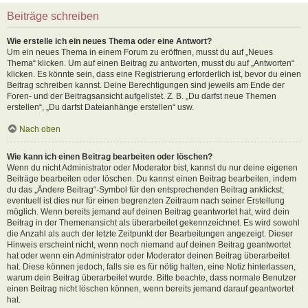
Beiträge schreiben
Wie erstelle ich ein neues Thema oder eine Antwort?
Um ein neues Thema in einem Forum zu eröffnen, musst du auf „Neues
Thema“ klicken. Um auf einen Beitrag zu antworten, musst du auf „Antworten“
klicken. Es könnte sein, dass eine Registrierung erforderlich ist, bevor du einen
Beitrag schreiben kannst. Deine Berechtigungen sind jeweils am Ende der
Foren- und der Beitragsansicht aufgelistet. Z. B. „Du darfst neue Themen
erstellen“, „Du darfst Dateianhänge erstellen“ usw.
Nach oben
Wie kann ich einen Beitrag bearbeiten oder löschen?
Wenn du nicht Administrator oder Moderator bist, kannst du nur deine eigenen
Beiträge bearbeiten oder löschen. Du kannst einen Beitrag bearbeiten, indem
du das „Ändere Beitrag“-Symbol für den entsprechenden Beitrag anklickst;
eventuell ist dies nur für einen begrenzten Zeitraum nach seiner Erstellung
möglich. Wenn bereits jemand auf deinen Beitrag geantwortet hat, wird dein
Beitrag in der Themenansicht als überarbeitet gekennzeichnet. Es wird sowohl
die Anzahl als auch der letzte Zeitpunkt der Bearbeitungen angezeigt. Dieser
Hinweis erscheint nicht, wenn noch niemand auf deinen Beitrag geantwortet
hat oder wenn ein Administrator oder Moderator deinen Beitrag überarbeitet
hat. Diese können jedoch, falls sie es für nötig halten, eine Notiz hinterlassen,
warum dein Beitrag überarbeitet wurde. Bitte beachte, dass normale Benutzer
einen Beitrag nicht löschen können, wenn bereits jemand darauf geantwortet
hat.