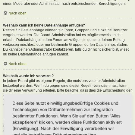
einen Moderator oder Administrator nach entsprechenden Berechtigungen.
Nach oben
Weshalb kann ich keine Dateianhänge anfügen?
Rechte für Dateianhänge können für Foren, Gruppen und einzelne Benutzer
vergeben werden. Die Board-Administration hat es möglicherweise nicht
erlaubt, Dateianhänge in dem Forum anzufügen, in dem du deinen Beitrag
verfassen möchtest, oder nur bestimmte Gruppen dürfen Dateien hochladen.
Du kannst einen Administrator kontaktieren, falls du dir nicht sicher bist, wieso
du keine Dateianhänge anfügen kannst.
Nach oben
Weshalb wurde ich verwarnt?
In jedem Board gibt es eigene Regeln, die meistens von der Administration
festgelegt werden. Wenn du gegen eine dieser Regeln verstoßen hast, kann
sie dir eine Verwarnung erteilen. Bitte beachte, dass dies die Entscheidung der
Administration dieses Boards ist und phpBB Limited nichts mit dieser
Verwarnung zu tun hat. Kontaktiere einen Administrator, sofern du die nicht
Diese Seite nutzt einwilligungsbedürftige Cookies und
sicher bist, wieso du verwarnt wurdest.
Technologien von Drittunternehmen zur Integration
Nach oben
bestimmter Funktionen. Wenn Sie auf den Button "Alles
akzeptieren" klicken, werden diese Funktionen aktiviert
Wie kann ich Beiträge den Moderatoren melden?
(Einwilligung). Nach der Einwilligung verarbeiten wir
Wenn ein Administrator die entsprechenden Berechtigungen vergeben hat,
und die betroffenen Drittunternehmen Ihre