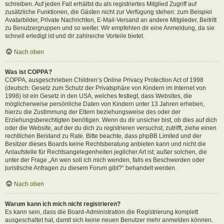
schreiben. Auf jeden Fall erhältst du als registriertes Mitglied Zugriff auf
zusätzliche Funktionen, die Gästen nicht zur Verfügung stehen: zum Beispiel
Avatarbilder, Private Nachrichten, E-Mail-Versand an andere Mitglieder, Beitritt
zu Benutzergruppen und so weiter. Wir empfehlen dir eine Anmeldung, da sie
schnell erledigt ist und dir zahlreiche Vorteile bietet.
Nach oben
Was ist COPPA?
COPPA, ausgeschrieben Children’s Online Privacy Protection Act of 1998
(deutsch: Gesetz zum Schutz der Privatsphäre von Kindern im Internet von
1998) ist ein Gesetz in den USA, welches festlegt, dass Websites, die
möglicherweise persönliche Daten von Kindern unter 13 Jahren erheben,
hierzu die Zustimmung der Eltern beziehungsweise des oder der
Erziehungsberechtigten benötigen. Wenn du dir unsicher bist, ob dies auf dich
oder die Website, auf der du dich zu registrieren versuchst, zutrifft, ziehe einen
rechtlichen Beistand zu Rate. Bitte beachte, dass phpBB Limited und der
Besitzer dieses Boards keine Rechtsberatung anbieten kann und nicht die
Anlaufstelle für Rechtsangelegenheiten jeglicher Art ist; außer solchen, die
unter der Frage „An wen soll ich mich wenden, falls es Beschwerden oder
juristische Anfragen zu diesem Forum gibt?“ behandelt werden.
Nach oben
Warum kann ich mich nicht registrieren?
Es kann sein, dass die Board-Administration die Registrierung komplett
ausgeschaltet hat, damit sich keine neuen Benutzer mehr anmelden können.