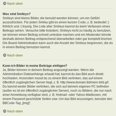
Nach oben
Was sind Smileys?
Smileys sind kleine Bilder, die benutzt werden können, um ein Gefühl
auszudrücken. Für jeden Smiley gibt es einen kurzen Code, z. B. bedeutet :)
fröhlich und :( traurig. Die Liste aller Smileys kannst du beim Verfassen eines
Beitrags sehen. Versuche bitte trotzdem, Smileys nicht zu häufig zu benutzen,
sie können einen Beitrag schnell unlesbar machen und ein Moderator könnte
deshalb deinen Beitrag entsprechend überarbeiten oder gar komplett löschen.
Die Board-Administration kann auch die Anzahl der Smileys begrenzen, die du
in einem Beitrag benutzen kannst.
Nach oben
Kann ich Bilder in meine Beiträge einfügen?
Ja, Bilder können in deinem Beitrag angezeigt werden. Wenn die
Administration Dateianhänge erlaubt hat, kannst du das Bild auch direkt
hochladen. Ansonsten musst du zu einem Bild verlinken, das auf einem
öffentlich zugänglichen Server liegt, z. B. http://www.domain.tld/mein-bild.gif.
Du kannst weder Bilder verlinken, die sich auf deinem eigenen PC befinden
(außer es ist ein öffentlich zugänglicher Server), noch zu Bildern, die nur nach
einer Anmeldung verfügbar sind, z. B. Hotmail- oder Yahoo-Mailboxen, mit
einem Passwort geschützte Seiten usw. Um das Bild anzuzeigen, benutze den
BBCode-Tag „[img]“.
Nach oben