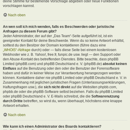
deine Stimme für bestehende Vorschläge abgeben oder neue Funktionen
vorschlagen kannst.
Nach oben
An wen soll ich mich wenden, falls es Beschwerden oder juristische
Anfragen zu diesem Forum gibt?
Jeder Administrator, der auf der „Das Team“-Seite aufgeführt ist, ist ein
geeigneter Kontakt für deine Beschwerde. Wenn du so keine Antwort erhältst,
solltest du den Besitzer der Domain kontaktieren (führe dazu eine
„WHOIS“-Abfrage
durch) oder — falls diese Seite bei einem kostenlosen
Webhoster wie z. B. Yahoo!, free.fr, funpic.de usw. liegt — den Support oder
den Abuse-Kontakt des betreffenden Dienstes. Bitte beachte, dass phpBB
Limited (phpBB.com) und phpBB Deutschland e. V. (phpBB.de)
absolut keinen
Einfluss
auf die Benutzung oder den oder die Benutzer der Forensoftware
haben und dafür in keiner Weise zur Verantwortung herangezogen werden
können. Kontaktiere daher nie phpBB Limited oder phpBB Deutschland e. V. in
Zusammenhang mit jeglichen juristischen Fragen (Unterlassungserklärungen,
Haftungsfragen usw.), die
sich nicht direkt
auf die Websiten phpbb.com,
phpbb.de oder die phpBB-Software selbst beziehen. Falls du phpBB Limited
oder phpBB Deutschland e. V. E-Mails schreibst, die die
Softwarenutzung
durch Dritte
betreffen, so wirst du, wenn überhaupt, höchstens eine knappe
Antwort erhalten.
Nach oben
Wie kann ich einen Administrator des Boards kontaktieren?