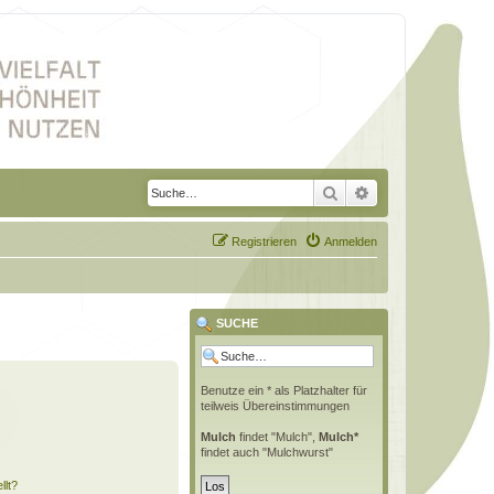
Suche
Erweiterte Suche
Registrieren
Anmelden
SUCHE
Benutze ein * als Platzhalter für
teilweis Übereinstimmungen
Mulch
findet "Mulch",
Mulch*
findet auch "Mulchwurst"
llt?