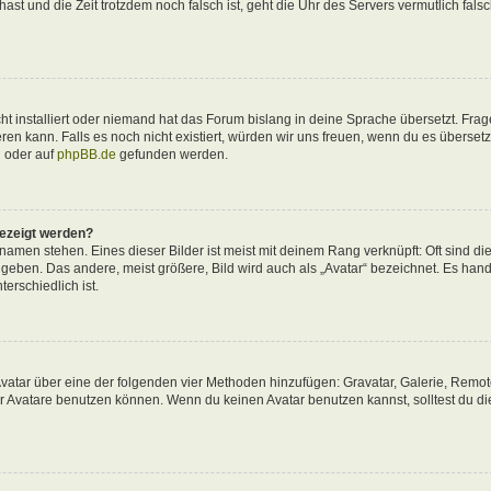
 hast und die Zeit trotzdem noch falsch ist, geht die Uhr des Servers vermutlich fals
t installiert oder niemand hat das Forum bislang in deine Sprache übersetzt. Frag
ieren kann. Falls es noch nicht existiert, würden wir uns freuen, wenn du es überse
d
oder auf
phpBB.de
gefunden werden.
gezeigt werden?
amen stehen. Eines dieser Bilder ist meist mit deinem Rang verknüpft: Oft sind di
eben. Das andere, meist größere, Bild wird auch als „Avatar“ bezeichnet. Es hande
erschiedlich ist.
 Avatar über eine der folgenden vier Methoden hinzufügen: Gravatar, Galerie, Remo
 Avatare benutzen können. Wenn du keinen Avatar benutzen kannst, solltest du di