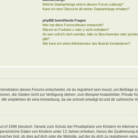
Welche Dateianhänge sind in diesem Forum zulässig?
Kann ich eine Übersicht all meiner Dateianhänge erhalten?
phpBB betreffende Fragen
Wer hat diese Forensoftware entwickelt?
Warum ist Funktion x oder y nicht enthalten?
An wen soll ich mich wenden, falls es Beschwerden oder jurist
gibt?
Wie kann ich einen Administrator des Boards kontaktieren?
inistration dieses Forums entscheidet, ob du registriert sein musst, um Beiträge zu
unktionen, die Gästen nicht zur Verfügung stehen: zum Beispiel Avatarbilder, Private 
 Wir empfehlen dir eine Anmeldung, da sie schnell erledigt ist und dir zahlreiche Vor
t of 1998 (deutsch: Gesetz zum Schutz der Privatsphäre von Kindern im Internet vo
 persönliche Daten von Kindern unter 13 Jahren erheben, hierzu die Zustimmung 
her bist, ob dies auf dich oder die Website, auf der du dich zu registrieren versuch