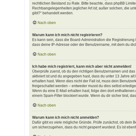
rechtlichen Beistand zu Rate. Bitte beachte, dass phpBB Limite
Rechtsangelegenheiten jeglicher Art ist; außer solchen, die u
gibt?“ behandelt werden.
Nach oben
Warum kann ich mich nicht registrieren?
Es kann sein, dass die Board-Administration die Registrierun
dass deine IP-Adresse oder der Benutzername, mit dem du dich 
Nach oben
Ich habe mich registriert, kann mich aber nicht anmelden!
Überprüfe zuerst, ob du den richtigen Benutzernamen und das
aktiviert ist und du angegeben hast, dass du unter 13 Jahre al
erhalten hast. Wenn dies nicht der Fall ist, muss dein Benutzer
freigeschaltet werden – entweder musst du dies selbst erledigen 
Wenn du eine E-Mail erhalten hast, folge den dort enthaltene
einem Spam-Filter blockiert wurde. Wenn du dir sicher bist, d
Nach oben
Warum kann ich mich nicht anmelden?
Dafür gibt es viele mögliche Gründe. Prüfe zunächst, ob dein B
um sicherzugehen, dass du nicht gesperrt wurdest. Es ist ebenf