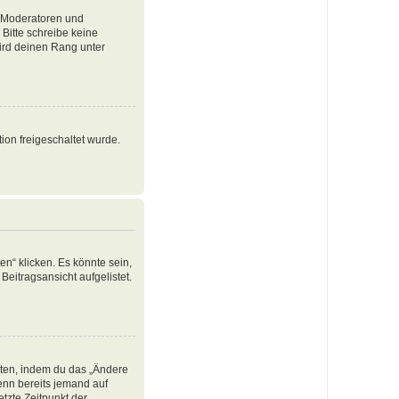
e Moderatoren und
Bitte schreibe keine
ird deinen Rang unter
ion freigeschaltet wurde.
n“ klicken. Es könnte sein,
Beitragsansicht aufgelistet.
iten, indem du das „Ändere
Wenn bereits jemand auf
tzte Zeitpunkt der