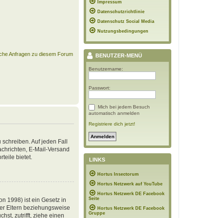
Impressum
Datenschutzrichtlinie
Datenschutz Social Media
Nutzungsbedingungen
ische Anfragen zu diesem Forum
BENUTZER-MENÜ
Benutzername:
Passwort:
Mich bei jedem Besuch
automatisch anmelden
Registriere dich jetzt!
 schreiben. Auf jeden Fall
Nachrichten, E-Mail-Versand
teile bietet.
LINKS
Hortus Insectorum
Hortus Netzwerk auf YouTube
Hortus Netzwerk DE Facebook
Seite
n 1998) ist ein Gesetz in
der Eltern beziehungsweise
Hortus Netzwerk DE Facebook
Gruppe
st, zutrifft, ziehe einen