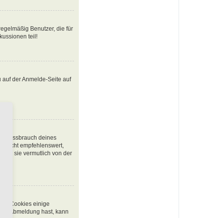
egelmäßig Benutzer, die für
ussionen teil!
u auf der Anmelde-Seite auf
den Missbrauch deines
t nicht empfehlenswert,
urde sie vermutlich von der
chen Cookies einige
 oder Abmeldung hast, kann