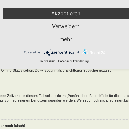
Akzeptieren
Verweigern
n in der Datenbank des Boards gespeichert. Um diese zu ändern, gehe in den „Persö
mehr
nen Benutzernamen klickst. Dort kannst du alle deine Einstellungen ändern.
Powered by
&
ine-Liste auftaucht?
Impressum
|
Datenschutzerklärung
n eine Option „Meinen Online-Status während dieser Sitzung verbergen“. Wenn du d
 Online-Status sehen. Du wirst dann als unsichtbarer Besucher gezählt.
nen Zeitzone. In diesem Fall solltest du im „Persönlichen Bereich“ die für dich pa
 nur von registrierten Benutzern geändert werden. Wenn du noch nicht registriert bist
mer noch falsch!