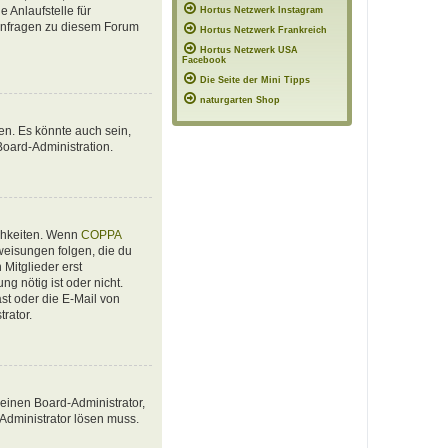
 Anlaufstelle für
Hortus Netzwerk Instagram
e Anfragen zu diesem Forum
Hortus Netzwerk Frankreich
Hortus Netzwerk USA
Facebook
Die Seite der Mini Tipps
naturgarten Shop
en. Es könnte auch sein,
Board-Administration.
ichkeiten. Wenn
COPPA
nweisungen folgen, die du
 Mitglieder erst
ng nötig ist oder nicht.
st oder die E-Mail von
rator.
 einen Board-Administrator,
 Administrator lösen muss.