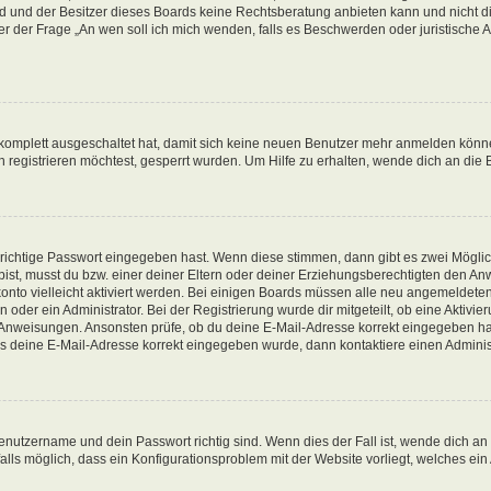
d und der Besitzer dieses Boards keine Rechtsberatung anbieten kann und nicht die
nter der Frage „An wen soll ich mich wenden, falls es Beschwerden oder juristisch
g komplett ausgeschaltet hat, damit sich keine neuen Benutzer mehr anmelden könn
registrieren möchtest, gesperrt wurden. Um Hilfe zu erhalten, wende dich an die 
 richtige Passwort eingegeben hast. Wenn diese stimmen, dann gibt es zwei Mögl
t bist, musst du bzw. einer deiner Eltern oder deiner Erziehungsberechtigten den A
konto vielleicht aktiviert werden. Bei einigen Boards müssen alle neu angemeldeten
oder ein Administrator. Bei der Registrierung wurde dir mitgeteilt, ob eine Aktivieru
n Anweisungen. Ansonsten prüfe, ob du deine E-Mail-Adresse korrekt eingegeben ha
ass deine E-Mail-Adresse korrekt eingegeben wurde, dann kontaktiere einen Administ
enutzername und dein Passwort richtig sind. Wenn dies der Fall ist, wende dich an
alls möglich, dass ein Konfigurationsproblem mit der Website vorliegt, welches ein