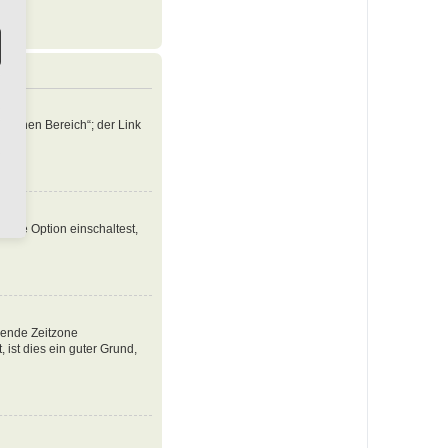
nlichen Bereich“; der Link
iese Option einschaltest,
ssende Zeitzone
, ist dies ein guter Grund,