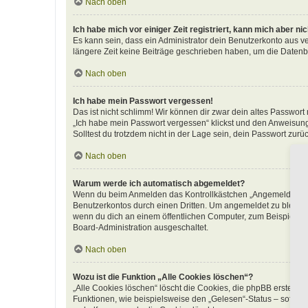
Nach oben
Ich habe mich vor einiger Zeit registriert, kann mich aber n
Es kann sein, dass ein Administrator dein Benutzerkonto aus v
längere Zeit keine Beiträge geschrieben haben, um die Datenba
Nach oben
Ich habe mein Passwort vergessen!
Das ist nicht schlimm! Wir können dir zwar dein altes Passwort
„Ich habe mein Passwort vergessen“ klickst und den Anweisunge
Solltest du trotzdem nicht in der Lage sein, dein Passwort zur
Nach oben
Warum werde ich automatisch abgemeldet?
Wenn du beim Anmelden das Kontrollkästchen „Angemeldet bleib
Benutzerkontos durch einen Dritten. Um angemeldet zu bleibe
wenn du dich an einem öffentlichen Computer, zum Beispiel in 
Board-Administration ausgeschaltet.
Nach oben
Wozu ist die Funktion „Alle Cookies löschen“?
„Alle Cookies löschen“ löscht die Cookies, die phpBB erstellt
Funktionen, wie beispielsweise den „Gelesen“-Status – sofern