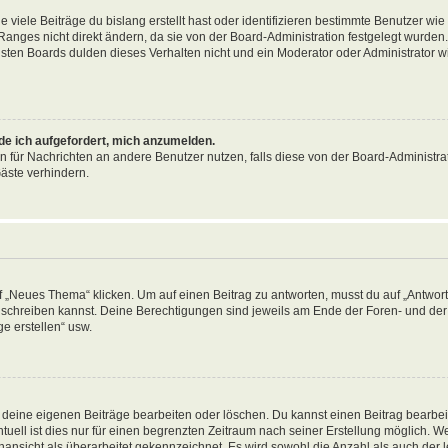
viele Beiträge du bislang erstellt hast oder identifizieren bestimmte Benutzer wi
anges nicht direkt ändern, da sie von der Board-Administration festgelegt wurden. 
ten Boards dulden dieses Verhalten nicht und ein Moderator oder Administrator w
rde ich aufgefordert, mich anzumelden.
on für Nachrichten an andere Benutzer nutzen, falls diese von der Board-Administrat
äste verhindern.
„Neues Thema“ klicken. Um auf einen Beitrag zu antworten, musst du auf „Antworte
ag schreiben kannst. Deine Berechtigungen sind jeweils am Ende der Foren- und der 
e erstellen“ usw.
r deine eigenen Beiträge bearbeiten oder löschen. Du kannst einen Beitrag bearbe
tuell ist dies nur für einen begrenzten Zeitraum nach seiner Erstellung möglich. 
nansicht als überarbeitet gekennzeichnet. Es wird sowohl die Anzahl als auch der le