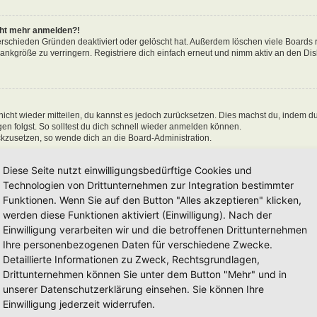
icht mehr anmelden?!
erschieden Gründen deaktiviert oder gelöscht hat. Außerdem löschen viele Boards r
nkgröße zu verringern. Registriere dich einfach erneut und nimm aktiv an den Disk
 nicht wieder mitteilen, du kannst es jedoch zurücksetzen. Dies machst du, indem d
n folgst. So solltest du dich schnell wieder anmelden können.
ückzusetzen, so wende dich an die Board-Administration.
Diese Seite nutzt einwilligungsbedürftige Cookies und
Technologien von Drittunternehmen zur Integration bestimmter
Funktionen. Wenn Sie auf den Button "Alles akzeptieren" klicken,
en“ nicht auswählst, wirst du nur für eine Sitzung angemeldet. Dies verhindert 
n, kannst du das Kästchen „Angemeldet bleiben“ beim Anmelden auswählen. Dies is
werden diese Funktionen aktiviert (Einwilligung). Nach der
einem Internetcafé, befindest. Wenn diese Option nicht zur Verfügung steht, dann w
Einwilligung verarbeiten wir und die betroffenen Drittunternehmen
Ihre personenbezogenen Daten für verschiedene Zwecke.
Detaillierte Informationen zu Zweck, Rechtsgrundlagen,
Drittunternehmen können Sie unter dem Button "Mehr" und in
unserer Datenschutzerklärung einsehen. Sie können Ihre
 hat und die dafür sorgen, dass du im Forum angemeldet bleibst. Außerdem ermögli
Einwilligung jederzeit widerrufen.
 sie von der Board-Administration aktiviert wurden. Wenn du Probleme bei der An-