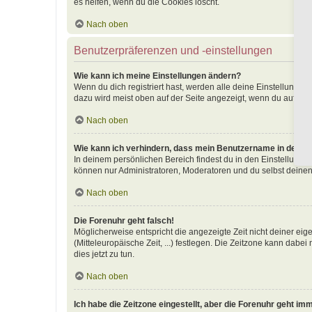
es helfen, wenn du die Cookies löscht.
Nach oben
Benutzerpräferenzen und -einstellungen
Wie kann ich meine Einstellungen ändern?
Wenn du dich registriert hast, werden alle deine Einstellunge
dazu wird meist oben auf der Seite angezeigt, wenn du auf dei
Nach oben
Wie kann ich verhindern, dass mein Benutzername in der Onl
In deinem persönlichen Bereich findest du in den Einstellunge
können nur Administratoren, Moderatoren und du selbst deinen
Nach oben
Die Forenuhr geht falsch!
Möglicherweise entspricht die angezeigte Zeit nicht deiner eige
(Mitteleuropäische Zeit, ...) festlegen. Die Zeitzone kann dabei
dies jetzt zu tun.
Nach oben
Ich habe die Zeitzone eingestellt, aber die Forenuhr geht im