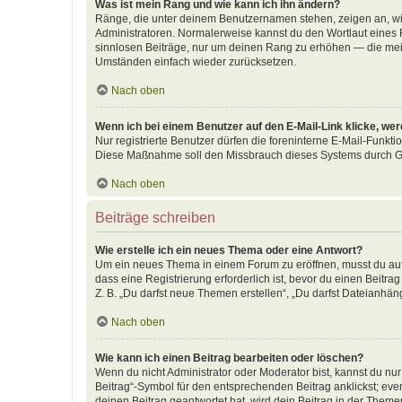
Was ist mein Rang und wie kann ich ihn ändern?
Ränge, die unter deinem Benutzernamen stehen, zeigen an, wie 
Administratoren. Normalerweise kannst du den Wortlaut eines R
sinnlosen Beiträge, nur um deinen Rang zu erhöhen — die meis
Umständen einfach wieder zurücksetzen.
Nach oben
Wenn ich bei einem Benutzer auf den E-Mail-Link klicke, we
Nur registrierte Benutzer dürfen die foreninterne E-Mail-Funkti
Diese Maßnahme soll den Missbrauch dieses Systems durch G
Nach oben
Beiträge schreiben
Wie erstelle ich ein neues Thema oder eine Antwort?
Um ein neues Thema in einem Forum zu eröffnen, musst du auf 
dass eine Registrierung erforderlich ist, bevor du einen Beitr
Z. B. „Du darfst neue Themen erstellen“, „Du darfst Dateianhäng
Nach oben
Wie kann ich einen Beitrag bearbeiten oder löschen?
Wenn du nicht Administrator oder Moderator bist, kannst du nu
Beitrag“-Symbol für den entsprechenden Beitrag anklickst; even
deinen Beitrag geantwortet hat, wird dein Beitrag in der Theme