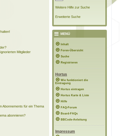
Weitere Hilfe zur Suche
Erweiterte Suche
halten!
MENÜ
Inhalt
eder?
Foren-Übersicht
ignorierten Mitglieder
Suche
Registrieren
Hortus
Wie funktioniert die
Eintragung
Hortus eintragen
Hortus Karte & Liste
Hilfe
em Abonnements für ein Thema
FAQ-Forum
Board-FAQs
Thema abonnieren?
BBCode-Anleitung
Impressum