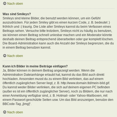
Nach oben
Was sind Smileys?
Smileys sind kleine Bilder, die benutzt werden können, um ein Gefühl
auszudrücken. Für jeden Smiley gibt es einen kurzen Code, z. B. bedeutet :)
fröhlich und :( traurig. Die Liste aller Smileys kannst du beim Verfassen eines
Beitrags sehen. Versuche bitte trotzdem, Smileys nicht zu häufig zu benutzen,
sie können einen Beitrag schnell unlesbar machen und ein Moderator könnte
deshalb deinen Beitrag entsprechend überarbeiten oder gar komplett löschen.
Die Board-Administration kann auch die Anzahl der Smileys begrenzen, die du
in einem Beitrag benutzen kannst.
Nach oben
Kann ich Bilder in meine Beiträge einfügen?
Ja, Bilder können in deinem Beitrag angezeigt werden. Wenn die
Administration Dateianhänge erlaubt hat, kannst du das Bild auch direkt
hochladen. Ansonsten musst du zu einem Bild verlinken, das auf einem
öffentlich zugänglichen Server liegt, z. B. http://www.domain.tld/mein-bild.gif.
Du kannst weder Bilder verlinken, die sich auf deinem eigenen PC befinden
(außer es ist ein öffentlich zugänglicher Server), noch zu Bildern, die nur nach
einer Anmeldung verfügbar sind, z. B. Hotmail- oder Yahoo-Mailboxen, mit
einem Passwort geschützte Seiten usw. Um das Bild anzuzeigen, benutze den
BBCode-Tag „[img]“.
Nach oben