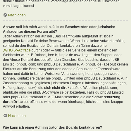
deine Stimme für bestehende Vorschläge abgeben oder neue Funktionen
vorschlagen kannst.
Nach oben
An wen soll ich mich wenden, falls es Beschwerden oder juristische
Anfragen zu diesem Forum gibt?
Jeder Administrator, der auf der „Das Team“-Seite aufgeführt ist, ist ein
geeigneter Kontakt für deine Beschwerde. Wenn du so keine Antwort erhältst,
solltest du den Besitzer der Domain kontaktieren (führe dazu eine
„WHOIS“-Abfrage
durch) oder — falls diese Seite bei einem kostenlosen
Webhoster wie z. B. Yahoo!, free.fr, funpic.de usw. liegt — den Support oder
den Abuse-Kontakt des betreffenden Dienstes. Bitte beachte, dass phpBB
Limited (phpBB.com) und phpBB Deutschland e. V. (phpBB.de)
absolut keinen
Einfluss
auf die Benutzung oder den oder die Benutzer der Forensoftware
haben und dafür in keiner Weise zur Verantwortung herangezogen werden
können. Kontaktiere daher nie phpBB Limited oder phpBB Deutschland e. V. in
Zusammenhang mit jeglichen juristischen Fragen (Unterlassungserklärungen,
Haftungsfragen usw.), die
sich nicht direkt
auf die Websiten phpbb.com,
phpbb.de oder die phpBB-Software selbst beziehen. Falls du phpBB Limited
oder phpBB Deutschland e. V. E-Mails schreibst, die die
Softwarenutzung
durch Dritte
betreffen, so wirst du, wenn überhaupt, höchstens eine knappe
Antwort erhalten.
Nach oben
Wie kann ich einen Administrator des Boards kontaktieren?