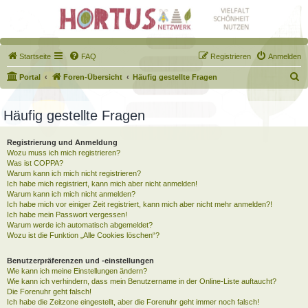
Startseite
FAQ
Registrieren
Anmelden
S
Portal
Foren-Übersicht
Häufig gestellte Fragen
u
c
Häufig gestellte Fragen
h
Registrierung und Anmeldung
e
Wozu muss ich mich registrieren?
Was ist COPPA?
Warum kann ich mich nicht registrieren?
Ich habe mich registriert, kann mich aber nicht anmelden!
Warum kann ich mich nicht anmelden?
Ich habe mich vor einiger Zeit registriert, kann mich aber nicht mehr anmelden?!
Ich habe mein Passwort vergessen!
Warum werde ich automatisch abgemeldet?
Wozu ist die Funktion „Alle Cookies löschen“?
Benutzerpräferenzen und -einstellungen
Wie kann ich meine Einstellungen ändern?
Wie kann ich verhindern, dass mein Benutzername in der Online-Liste auftaucht?
Die Forenuhr geht falsch!
Ich habe die Zeitzone eingestellt, aber die Forenuhr geht immer noch falsch!