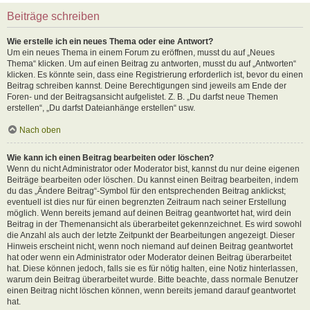
Beiträge schreiben
Wie erstelle ich ein neues Thema oder eine Antwort?
Um ein neues Thema in einem Forum zu eröffnen, musst du auf „Neues
Thema“ klicken. Um auf einen Beitrag zu antworten, musst du auf „Antworten“
klicken. Es könnte sein, dass eine Registrierung erforderlich ist, bevor du einen
Beitrag schreiben kannst. Deine Berechtigungen sind jeweils am Ende der
Foren- und der Beitragsansicht aufgelistet. Z. B. „Du darfst neue Themen
erstellen“, „Du darfst Dateianhänge erstellen“ usw.
Nach oben
Wie kann ich einen Beitrag bearbeiten oder löschen?
Wenn du nicht Administrator oder Moderator bist, kannst du nur deine eigenen
Beiträge bearbeiten oder löschen. Du kannst einen Beitrag bearbeiten, indem
du das „Ändere Beitrag“-Symbol für den entsprechenden Beitrag anklickst;
eventuell ist dies nur für einen begrenzten Zeitraum nach seiner Erstellung
möglich. Wenn bereits jemand auf deinen Beitrag geantwortet hat, wird dein
Beitrag in der Themenansicht als überarbeitet gekennzeichnet. Es wird sowohl
die Anzahl als auch der letzte Zeitpunkt der Bearbeitungen angezeigt. Dieser
Hinweis erscheint nicht, wenn noch niemand auf deinen Beitrag geantwortet
hat oder wenn ein Administrator oder Moderator deinen Beitrag überarbeitet
hat. Diese können jedoch, falls sie es für nötig halten, eine Notiz hinterlassen,
warum dein Beitrag überarbeitet wurde. Bitte beachte, dass normale Benutzer
einen Beitrag nicht löschen können, wenn bereits jemand darauf geantwortet
hat.