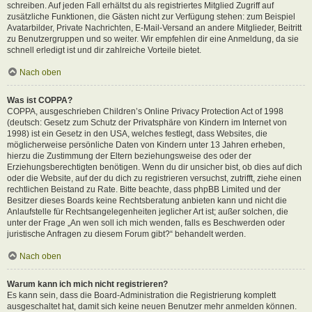
schreiben. Auf jeden Fall erhältst du als registriertes Mitglied Zugriff auf
zusätzliche Funktionen, die Gästen nicht zur Verfügung stehen: zum Beispiel
Avatarbilder, Private Nachrichten, E-Mail-Versand an andere Mitglieder, Beitritt
zu Benutzergruppen und so weiter. Wir empfehlen dir eine Anmeldung, da sie
schnell erledigt ist und dir zahlreiche Vorteile bietet.
Nach oben
Was ist COPPA?
COPPA, ausgeschrieben Children’s Online Privacy Protection Act of 1998
(deutsch: Gesetz zum Schutz der Privatsphäre von Kindern im Internet von
1998) ist ein Gesetz in den USA, welches festlegt, dass Websites, die
möglicherweise persönliche Daten von Kindern unter 13 Jahren erheben,
hierzu die Zustimmung der Eltern beziehungsweise des oder der
Erziehungsberechtigten benötigen. Wenn du dir unsicher bist, ob dies auf dich
oder die Website, auf der du dich zu registrieren versuchst, zutrifft, ziehe einen
rechtlichen Beistand zu Rate. Bitte beachte, dass phpBB Limited und der
Besitzer dieses Boards keine Rechtsberatung anbieten kann und nicht die
Anlaufstelle für Rechtsangelegenheiten jeglicher Art ist; außer solchen, die
unter der Frage „An wen soll ich mich wenden, falls es Beschwerden oder
juristische Anfragen zu diesem Forum gibt?“ behandelt werden.
Nach oben
Warum kann ich mich nicht registrieren?
Es kann sein, dass die Board-Administration die Registrierung komplett
ausgeschaltet hat, damit sich keine neuen Benutzer mehr anmelden können.