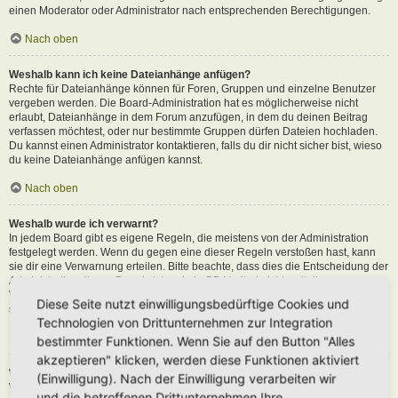
einen Moderator oder Administrator nach entsprechenden Berechtigungen.
Nach oben
Weshalb kann ich keine Dateianhänge anfügen?
Rechte für Dateianhänge können für Foren, Gruppen und einzelne Benutzer
vergeben werden. Die Board-Administration hat es möglicherweise nicht
erlaubt, Dateianhänge in dem Forum anzufügen, in dem du deinen Beitrag
verfassen möchtest, oder nur bestimmte Gruppen dürfen Dateien hochladen.
Du kannst einen Administrator kontaktieren, falls du dir nicht sicher bist, wieso
du keine Dateianhänge anfügen kannst.
Nach oben
Weshalb wurde ich verwarnt?
In jedem Board gibt es eigene Regeln, die meistens von der Administration
festgelegt werden. Wenn du gegen eine dieser Regeln verstoßen hast, kann
sie dir eine Verwarnung erteilen. Bitte beachte, dass dies die Entscheidung der
Administration dieses Boards ist und phpBB Limited nichts mit dieser
Verwarnung zu tun hat. Kontaktiere einen Administrator, sofern du die nicht
Diese Seite nutzt einwilligungsbedürftige Cookies und
sicher bist, wieso du verwarnt wurdest.
Technologien von Drittunternehmen zur Integration
Nach oben
bestimmter Funktionen. Wenn Sie auf den Button "Alles
akzeptieren" klicken, werden diese Funktionen aktiviert
Wie kann ich Beiträge den Moderatoren melden?
(Einwilligung). Nach der Einwilligung verarbeiten wir
Wenn ein Administrator die entsprechenden Berechtigungen vergeben hat,
und die betroffenen Drittunternehmen Ihre