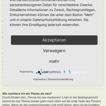
siehst du eine Schaltfläche in der Nähe des Beitrags, um diesen zu melden.
personenbezogenen Daten für verschiedene Zwecke.
Du wirst dann durch die weiteren Schritte geführt.
Detaillierte Informationen zu Zweck, Rechtsgrundlagen,
Nach oben
Drittunternehmen können Sie unter dem Button "Mehr"
und in unserer Datenschutzerklärung einsehen. Sie
Was bewirkt die „Speichern“-Schaltfläche beim Schreiben eines Beitrags?
können Ihre Einwilligung jederzeit widerrufen.
Hiermit kannst du die geschriebene Entwürfe speichern und zu einem
späteren Zeitpunkt vervollständigen und absenden. Den gesicherten Beitrag
kannst du mit der Funktion „Gespeicherte Entwürfe verwalten“ in deinem
persönlichen Bereich erneut laden.
Akzeptieren
Nach oben
Verweigern
Warum muss mein Beitrag erst freigegeben werden?
Die Board-Administration kann entschieden haben, dass in dem Forum, in dem
mehr
du einen Beitrag erstellt hast, die Beiträge zuerst geprüft werden müssen. Es
ist auch möglich, dass die Administration dich zu einer Gruppe von Benutzern
hinzugefügt hat, bei denen sie die Beiträge erst begutachten möchte, bevor sie
Powered by
&
auf der Seite sichtbar werden. Bitte kontaktiere die Board-Administration, wenn
du weitere Informationen dazu benötigst.
Impressum
|
Datenschutzerklärung
Nach oben
Wie markiere ich ein Thema als neu?
Durch Klicken des „Thema als neu markieren“-Links in der Beitragsansicht
kannst du das Thema wieder ganz nach oben auf die erste Seite des Forums
holen. Wenn du den entsprechenden Link nicht siehst, dann ist die Funktion