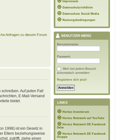
Impressum
Datenschutzrichtlinie
Datenschutz Social Media
Nutzungsbedingungen
ische Anfragen zu diesem Forum
BENUTZER-MENÜ
Benutzername:
Passwort:
Mich bei jedem Besuch
automatisch anmelden
Registriere dich jetzt!
 schreiben. Auf jeden Fall
Nachrichten, E-Mail-Versand
teile bietet.
LINKS
Hortus Insectorum
Hortus Netzwerk auf YouTube
Hortus Netzwerk DE Facebook
Seite
n 1998) ist ein Gesetz in
der Eltern beziehungsweise
Hortus Netzwerk DE Facebook
Gruppe
st, zutrifft, ziehe einen