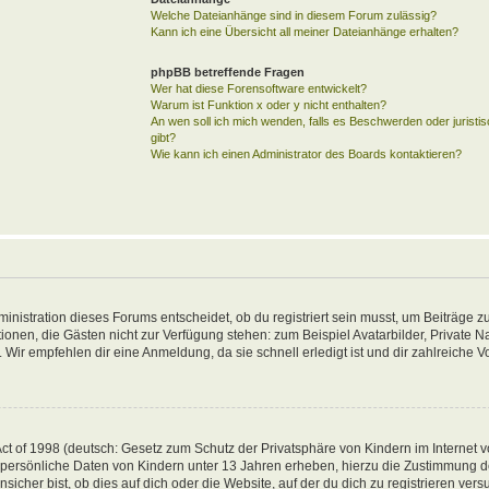
Welche Dateianhänge sind in diesem Forum zulässig?
Kann ich eine Übersicht all meiner Dateianhänge erhalten?
phpBB betreffende Fragen
Wer hat diese Forensoftware entwickelt?
Warum ist Funktion x oder y nicht enthalten?
An wen soll ich mich wenden, falls es Beschwerden oder jurist
gibt?
Wie kann ich einen Administrator des Boards kontaktieren?
inistration dieses Forums entscheidet, ob du registriert sein musst, um Beiträge zu
unktionen, die Gästen nicht zur Verfügung stehen: zum Beispiel Avatarbilder, Private 
 Wir empfehlen dir eine Anmeldung, da sie schnell erledigt ist und dir zahlreiche Vor
t of 1998 (deutsch: Gesetz zum Schutz der Privatsphäre von Kindern im Internet vo
 persönliche Daten von Kindern unter 13 Jahren erheben, hierzu die Zustimmung 
her bist, ob dies auf dich oder die Website, auf der du dich zu registrieren versuch