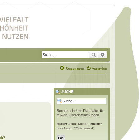
Suche
Erweiterte Suche
Registrieren
Anmelden
SUCHE
Benutze ein * als Platzhalter für
teilweis Übereinstimmungen
Mulch
findet "Mulch",
Mulch*
findet auch "Mulchwurst"
llt?