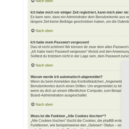
Nach oben
Ich habe mich vor einiger Zeit registriert, kann mich aber n
Es kann sein, dass ein Administrator dein Benutzerkonto aus v
längere Zeit keine Beiträge geschrieben haben, um die Datenba
Nach oben
Ich habe mein Passwort vergessen!
Das ist nicht schlimm! Wir können dir zwar dein altes Passwort
„Ich habe mein Passwort vergessen“ klickst und den Anweisunge
Solltest du trotzdem nicht in der Lage sein, dein Passwort zur
Nach oben
Warum werde ich automatisch abgemeldet?
Wenn du beim Anmelden das Kontrollkästchen „Angemeldet bleib
Benutzerkontos durch einen Dritten. Um angemeldet zu bleibe
wenn du dich an einem öffentlichen Computer, zum Beispiel in 
Board-Administration ausgeschaltet.
Nach oben
Wozu ist die Funktion „Alle Cookies löschen“?
„Alle Cookies löschen“ löscht die Cookies, die phpBB erstellt
Funktionen, wie beispielsweise den „Gelesen“-Status – sofern