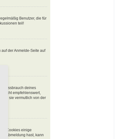
egelmäßig Benutzer, die für
ussionen teil!
u auf der Anmelde-Seite auf
den Missbrauch deines
t nicht empfehlenswert,
urde sie vermutlich von der
chen Cookies einige
 oder Abmeldung hast, kann