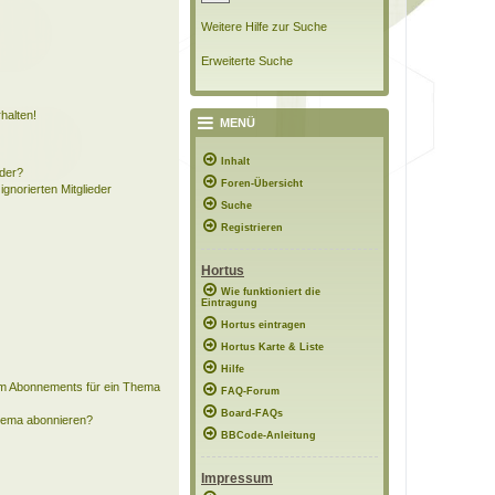
Weitere Hilfe zur Suche
Erweiterte Suche
halten!
MENÜ
Inhalt
eder?
Foren-Übersicht
ignorierten Mitglieder
Suche
Registrieren
Hortus
Wie funktioniert die
Eintragung
Hortus eintragen
Hortus Karte & Liste
Hilfe
em Abonnements für ein Thema
FAQ-Forum
Board-FAQs
Thema abonnieren?
BBCode-Anleitung
Impressum