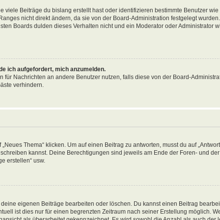
viele Beiträge du bislang erstellt hast oder identifizieren bestimmte Benutzer wi
anges nicht direkt ändern, da sie von der Board-Administration festgelegt wurden. 
ten Boards dulden dieses Verhalten nicht und ein Moderator oder Administrator w
rde ich aufgefordert, mich anzumelden.
on für Nachrichten an andere Benutzer nutzen, falls diese von der Board-Administrat
äste verhindern.
„Neues Thema“ klicken. Um auf einen Beitrag zu antworten, musst du auf „Antworte
ag schreiben kannst. Deine Berechtigungen sind jeweils am Ende der Foren- und der 
e erstellen“ usw.
r deine eigenen Beiträge bearbeiten oder löschen. Du kannst einen Beitrag bearbe
tuell ist dies nur für einen begrenzten Zeitraum nach seiner Erstellung möglich. 
nansicht als überarbeitet gekennzeichnet. Es wird sowohl die Anzahl als auch der le