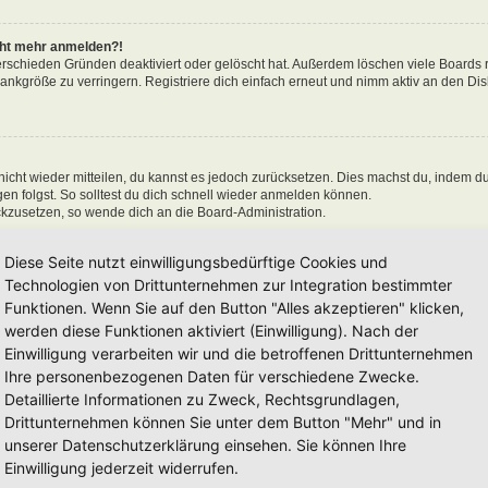
icht mehr anmelden?!
erschieden Gründen deaktiviert oder gelöscht hat. Außerdem löschen viele Boards r
nkgröße zu verringern. Registriere dich einfach erneut und nimm aktiv an den Disk
 nicht wieder mitteilen, du kannst es jedoch zurücksetzen. Dies machst du, indem d
n folgst. So solltest du dich schnell wieder anmelden können.
ückzusetzen, so wende dich an die Board-Administration.
Diese Seite nutzt einwilligungsbedürftige Cookies und
Technologien von Drittunternehmen zur Integration bestimmter
Funktionen. Wenn Sie auf den Button "Alles akzeptieren" klicken,
en“ nicht auswählst, wirst du nur für eine Sitzung angemeldet. Dies verhindert 
n, kannst du das Kästchen „Angemeldet bleiben“ beim Anmelden auswählen. Dies is
werden diese Funktionen aktiviert (Einwilligung). Nach der
einem Internetcafé, befindest. Wenn diese Option nicht zur Verfügung steht, dann w
Einwilligung verarbeiten wir und die betroffenen Drittunternehmen
Ihre personenbezogenen Daten für verschiedene Zwecke.
Detaillierte Informationen zu Zweck, Rechtsgrundlagen,
Drittunternehmen können Sie unter dem Button "Mehr" und in
unserer Datenschutzerklärung einsehen. Sie können Ihre
 hat und die dafür sorgen, dass du im Forum angemeldet bleibst. Außerdem ermögli
Einwilligung jederzeit widerrufen.
 sie von der Board-Administration aktiviert wurden. Wenn du Probleme bei der An-