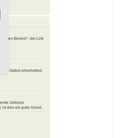
nlichen Bereich“; der Link
iese Option einschaltest,
ssende Zeitzone
, ist dies ein guter Grund,