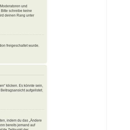
e Moderatoren und
Bitte schreibe keine
ird deinen Rang unter
ion freigeschaltet wurde.
n“ klicken. Es könnte sein,
Beitragsansicht aufgelistet.
iten, indem du das „Ändere
Wenn bereits jemand auf
tzte Zeitpunkt der