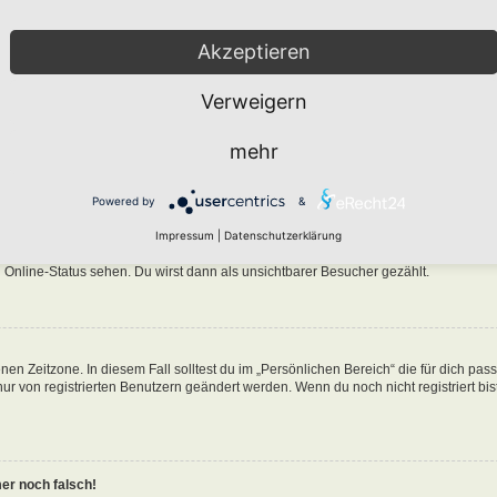
Akzeptieren
Verweigern
n in der Datenbank des Boards gespeichert. Um diese zu ändern, gehe in den „Persö
mehr
nen Benutzernamen klickst. Dort kannst du alle deine Einstellungen ändern.
Powered by
&
ine-Liste auftaucht?
Impressum
|
Datenschutzerklärung
n eine Option „Meinen Online-Status während dieser Sitzung verbergen“. Wenn du d
 Online-Status sehen. Du wirst dann als unsichtbarer Besucher gezählt.
nen Zeitzone. In diesem Fall solltest du im „Persönlichen Bereich“ die für dich pa
 nur von registrierten Benutzern geändert werden. Wenn du noch nicht registriert bist
mer noch falsch!