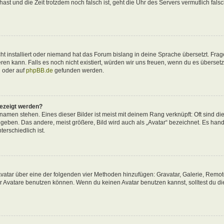
 hast und die Zeit trotzdem noch falsch ist, geht die Uhr des Servers vermutlich fals
t installiert oder niemand hat das Forum bislang in deine Sprache übersetzt. Frag
ieren kann. Falls es noch nicht existiert, würden wir uns freuen, wenn du es überse
d
oder auf
phpBB.de
gefunden werden.
gezeigt werden?
amen stehen. Eines dieser Bilder ist meist mit deinem Rang verknüpft: Oft sind di
eben. Das andere, meist größere, Bild wird auch als „Avatar“ bezeichnet. Es hande
erschiedlich ist.
 Avatar über eine der folgenden vier Methoden hinzufügen: Gravatar, Galerie, Remo
 Avatare benutzen können. Wenn du keinen Avatar benutzen kannst, solltest du di