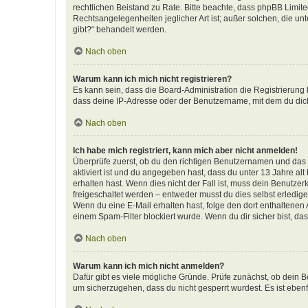
rechtlichen Beistand zu Rate. Bitte beachte, dass phpBB Limite
Rechtsangelegenheiten jeglicher Art ist; außer solchen, die u
gibt?“ behandelt werden.
Nach oben
Warum kann ich mich nicht registrieren?
Es kann sein, dass die Board-Administration die Registrierun
dass deine IP-Adresse oder der Benutzername, mit dem du dich 
Nach oben
Ich habe mich registriert, kann mich aber nicht anmelden!
Überprüfe zuerst, ob du den richtigen Benutzernamen und das
aktiviert ist und du angegeben hast, dass du unter 13 Jahre al
erhalten hast. Wenn dies nicht der Fall ist, muss dein Benutzer
freigeschaltet werden – entweder musst du dies selbst erledigen 
Wenn du eine E-Mail erhalten hast, folge den dort enthaltene
einem Spam-Filter blockiert wurde. Wenn du dir sicher bist, d
Nach oben
Warum kann ich mich nicht anmelden?
Dafür gibt es viele mögliche Gründe. Prüfe zunächst, ob dein B
um sicherzugehen, dass du nicht gesperrt wurdest. Es ist ebenf