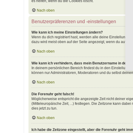
es helfen, wenn du die Cookies löscht.
Nach oben
Benutzerpräferenzen und -einstellungen
Wie kann ich meine Einstellungen ändern?
Wenn du dich registriert hast, werden alle deine Einstellunge
dazu wird meist oben auf der Seite angezeigt, wenn du auf dei
Nach oben
Wie kann ich verhindern, dass mein Benutzername in der Onl
In deinem persönlichen Bereich findest du in den Einstellunge
können nur Administratoren, Moderatoren und du selbst deinen
Nach oben
Die Forenuhr geht falsch!
Möglicherweise entspricht die angezeigte Zeit nicht deiner eige
(Mitteleuropäische Zeit, ...) festlegen. Die Zeitzone kann dabei
dies jetzt zu tun.
Nach oben
Ich habe die Zeitzone eingestellt, aber die Forenuhr geht im