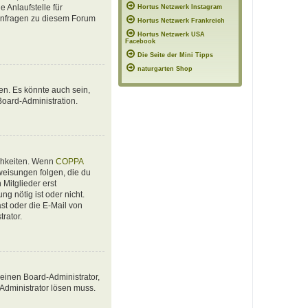
 Anlaufstelle für
Hortus Netzwerk Instagram
e Anfragen zu diesem Forum
Hortus Netzwerk Frankreich
Hortus Netzwerk USA
Facebook
Die Seite der Mini Tipps
naturgarten Shop
en. Es könnte auch sein,
Board-Administration.
ichkeiten. Wenn
COPPA
nweisungen folgen, die du
 Mitglieder erst
ng nötig ist oder nicht.
st oder die E-Mail von
rator.
 einen Board-Administrator,
 Administrator lösen muss.