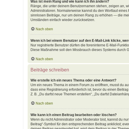
Was ist mein Rang und wie kann ich ihn ändern?
Ränge, die unter deinem Benutzernamen stehen, zeigen an, wie 
Administratoren. Normalerweise kannst du den Wortlaut eines R
sinnlosen Beiträge, nur um deinen Rang zu erhöhen — die meis
Umständen einfach wieder zurücksetzen.
Nach oben
Wenn ich bei einem Benutzer auf den E-Mail-Link klicke, we
Nur registrierte Benutzer dürfen die foreninterne E-Mail-Funkti
Diese Maßnahme soll den Missbrauch dieses Systems durch G
Nach oben
Beiträge schreiben
Wie erstelle ich ein neues Thema oder eine Antwort?
Um ein neues Thema in einem Forum zu eröffnen, musst du auf 
dass eine Registrierung erforderlich ist, bevor du einen Beitr
Z. B. „Du darfst neue Themen erstellen“, „Du darfst Dateianhäng
Nach oben
Wie kann ich einen Beitrag bearbeiten oder löschen?
Wenn du nicht Administrator oder Moderator bist, kannst du nu
Beitrag“-Symbol für den entsprechenden Beitrag anklickst; even
deinen Beitrag geantwortet hat, wird dein Beitrag in der Theme