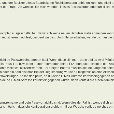
d und der Besitzer dieses Boards keine Rechtsberatung anbieten kann und nicht die
nter der Frage „An wen soll ich mich wenden, falls es Beschwerden oder juristisch
g komplett ausgeschaltet hat, damit sich keine neuen Benutzer mehr anmelden könn
registrieren möchtest, gesperrt wurden. Um Hilfe zu erhalten, wende dich an die 
 richtige Passwort eingegeben hast. Wenn diese stimmen, dann gibt es zwei Mögl
t bist, musst du bzw. einer deiner Eltern oder deiner Erziehungsberechtigten den A
konto vielleicht aktiviert werden. Bei einigen Boards müssen alle neu angemeldeten
oder ein Administrator. Bei der Registrierung wurde dir mitgeteilt, ob eine Aktivieru
n Anweisungen. Ansonsten prüfe, ob du deine E-Mail-Adresse korrekt eingegeben ha
ass deine E-Mail-Adresse korrekt eingegeben wurde, dann kontaktiere einen Administ
enutzername und dein Passwort richtig sind. Wenn dies der Fall ist, wende dich an
alls möglich, dass ein Konfigurationsproblem mit der Website vorliegt, welches ein