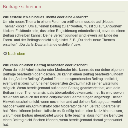
Beiträge schreiben
Wie erstelle ich ein neues Thema oder eine Antwort?
Um ein neues Thema in einem Forum zu eröffnen, musst du auf „Neues
Thema“ klicken. Um auf einen Beitrag zu antworten, musst du auf „Antworten“
klicken. Es könnte sein, dass eine Registrierung erforderlich ist, bevor du einen
Beitrag schreiben kannst. Deine Berechtigungen sind jeweils am Ende der
Foren- und der Beitragsansicht aufgelistet. Z. B. „Du darfst neue Themen
erstellen“, „Du darfst Dateianhänge erstellen“ usw.
Nach oben
Wie kann ich einen Beitrag bearbeiten oder löschen?
Wenn du nicht Administrator oder Moderator bist, kannst du nur deine eigenen
Beiträge bearbeiten oder löschen. Du kannst einen Beitrag bearbeiten, indem
du das „Ändere Beitrag“-Symbol für den entsprechenden Beitrag anklickst;
eventuell ist dies nur für einen begrenzten Zeitraum nach seiner Erstellung
möglich. Wenn bereits jemand auf deinen Beitrag geantwortet hat, wird dein
Beitrag in der Themenansicht als überarbeitet gekennzeichnet. Es wird sowohl
die Anzahl als auch der letzte Zeitpunkt der Bearbeitungen angezeigt. Dieser
Hinweis erscheint nicht, wenn noch niemand auf deinen Beitrag geantwortet
hat oder wenn ein Administrator oder Moderator deinen Beitrag überarbeitet
hat. Diese können jedoch, falls sie es für nötig halten, eine Notiz hinterlassen,
warum dein Beitrag überarbeitet wurde. Bitte beachte, dass normale Benutzer
einen Beitrag nicht löschen können, wenn bereits jemand darauf geantwortet
hat.