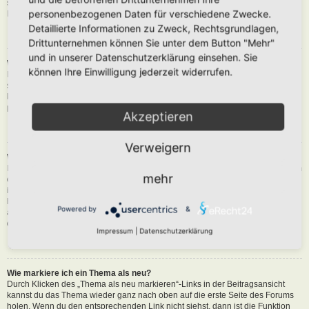
siehst du eine Schaltfläche in der Nähe des Beitrags, um diesen zu melden.
personenbezogenen Daten für verschiedene Zwecke.
Du wirst dann durch die weiteren Schritte geführt.
Detaillierte Informationen zu Zweck, Rechtsgrundlagen,
Nach oben
Drittunternehmen können Sie unter dem Button "Mehr"
und in unserer Datenschutzerklärung einsehen. Sie
Was bewirkt die „Speichern“-Schaltfläche beim Schreiben eines Beitrags?
können Ihre Einwilligung jederzeit widerrufen.
Hiermit kannst du die geschriebene Entwürfe speichern und zu einem
späteren Zeitpunkt vervollständigen und absenden. Den gesicherten Beitrag
kannst du mit der Funktion „Gespeicherte Entwürfe verwalten“ in deinem
persönlichen Bereich erneut laden.
Akzeptieren
Nach oben
Verweigern
Warum muss mein Beitrag erst freigegeben werden?
Die Board-Administration kann entschieden haben, dass in dem Forum, in dem
mehr
du einen Beitrag erstellt hast, die Beiträge zuerst geprüft werden müssen. Es
ist auch möglich, dass die Administration dich zu einer Gruppe von Benutzern
hinzugefügt hat, bei denen sie die Beiträge erst begutachten möchte, bevor sie
Powered by
&
auf der Seite sichtbar werden. Bitte kontaktiere die Board-Administration, wenn
du weitere Informationen dazu benötigst.
Impressum
|
Datenschutzerklärung
Nach oben
Wie markiere ich ein Thema als neu?
Durch Klicken des „Thema als neu markieren“-Links in der Beitragsansicht
kannst du das Thema wieder ganz nach oben auf die erste Seite des Forums
holen. Wenn du den entsprechenden Link nicht siehst, dann ist die Funktion