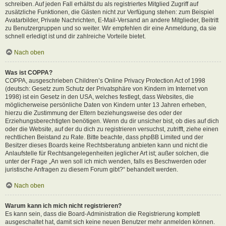
schreiben. Auf jeden Fall erhältst du als registriertes Mitglied Zugriff auf
zusätzliche Funktionen, die Gästen nicht zur Verfügung stehen: zum Beispiel
Avatarbilder, Private Nachrichten, E-Mail-Versand an andere Mitglieder, Beitritt
zu Benutzergruppen und so weiter. Wir empfehlen dir eine Anmeldung, da sie
schnell erledigt ist und dir zahlreiche Vorteile bietet.
Nach oben
Was ist COPPA?
COPPA, ausgeschrieben Children’s Online Privacy Protection Act of 1998
(deutsch: Gesetz zum Schutz der Privatsphäre von Kindern im Internet von
1998) ist ein Gesetz in den USA, welches festlegt, dass Websites, die
möglicherweise persönliche Daten von Kindern unter 13 Jahren erheben,
hierzu die Zustimmung der Eltern beziehungsweise des oder der
Erziehungsberechtigten benötigen. Wenn du dir unsicher bist, ob dies auf dich
oder die Website, auf der du dich zu registrieren versuchst, zutrifft, ziehe einen
rechtlichen Beistand zu Rate. Bitte beachte, dass phpBB Limited und der
Besitzer dieses Boards keine Rechtsberatung anbieten kann und nicht die
Anlaufstelle für Rechtsangelegenheiten jeglicher Art ist; außer solchen, die
unter der Frage „An wen soll ich mich wenden, falls es Beschwerden oder
juristische Anfragen zu diesem Forum gibt?“ behandelt werden.
Nach oben
Warum kann ich mich nicht registrieren?
Es kann sein, dass die Board-Administration die Registrierung komplett
ausgeschaltet hat, damit sich keine neuen Benutzer mehr anmelden können.