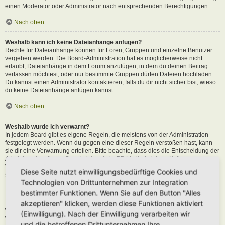
einen Moderator oder Administrator nach entsprechenden Berechtigungen.
Nach oben
Weshalb kann ich keine Dateianhänge anfügen?
Rechte für Dateianhänge können für Foren, Gruppen und einzelne Benutzer
vergeben werden. Die Board-Administration hat es möglicherweise nicht
erlaubt, Dateianhänge in dem Forum anzufügen, in dem du deinen Beitrag
verfassen möchtest, oder nur bestimmte Gruppen dürfen Dateien hochladen.
Du kannst einen Administrator kontaktieren, falls du dir nicht sicher bist, wieso
du keine Dateianhänge anfügen kannst.
Nach oben
Weshalb wurde ich verwarnt?
In jedem Board gibt es eigene Regeln, die meistens von der Administration
festgelegt werden. Wenn du gegen eine dieser Regeln verstoßen hast, kann
sie dir eine Verwarnung erteilen. Bitte beachte, dass dies die Entscheidung der
Administration dieses Boards ist und phpBB Limited nichts mit dieser
Verwarnung zu tun hat. Kontaktiere einen Administrator, sofern du die nicht
Diese Seite nutzt einwilligungsbedürftige Cookies und
sicher bist, wieso du verwarnt wurdest.
Technologien von Drittunternehmen zur Integration
Nach oben
bestimmter Funktionen. Wenn Sie auf den Button "Alles
akzeptieren" klicken, werden diese Funktionen aktiviert
Wie kann ich Beiträge den Moderatoren melden?
(Einwilligung). Nach der Einwilligung verarbeiten wir
Wenn ein Administrator die entsprechenden Berechtigungen vergeben hat,
und die betroffenen Drittunternehmen Ihre