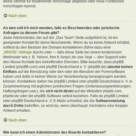
deine Stimme für bestehende Vorschläge abgeben oder neue Funktionen
vorschlagen kannst.
Nach oben
An wen soll ich mich wenden, falls es Beschwerden oder juristische
Anfragen zu diesem Forum gibt?
Jeder Administrator, der auf der „Das Team“-Seite aufgeführt ist, ist ein
geeigneter Kontakt für deine Beschwerde. Wenn du so keine Antwort erhältst,
solltest du den Besitzer der Domain kontaktieren (führe dazu eine
„WHOIS“-Abfrage
durch) oder — falls diese Seite bei einem kostenlosen
Webhoster wie z. B. Yahoo!, free.fr, funpic.de usw. liegt — den Support oder
den Abuse-Kontakt des betreffenden Dienstes. Bitte beachte, dass phpBB
Limited (phpBB.com) und phpBB Deutschland e. V. (phpBB.de)
absolut keinen
Einfluss
auf die Benutzung oder den oder die Benutzer der Forensoftware
haben und dafür in keiner Weise zur Verantwortung herangezogen werden
können. Kontaktiere daher nie phpBB Limited oder phpBB Deutschland e. V. in
Zusammenhang mit jeglichen juristischen Fragen (Unterlassungserklärungen,
Haftungsfragen usw.), die
sich nicht direkt
auf die Websiten phpbb.com,
phpbb.de oder die phpBB-Software selbst beziehen. Falls du phpBB Limited
oder phpBB Deutschland e. V. E-Mails schreibst, die die
Softwarenutzung
durch Dritte
betreffen, so wirst du, wenn überhaupt, höchstens eine knappe
Antwort erhalten.
Nach oben
Wie kann ich einen Administrator des Boards kontaktieren?