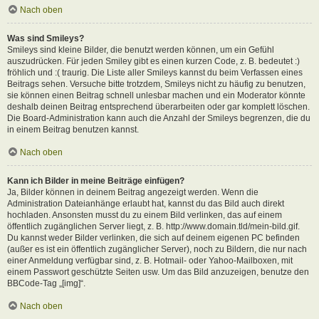
Nach oben
Was sind Smileys?
Smileys sind kleine Bilder, die benutzt werden können, um ein Gefühl
auszudrücken. Für jeden Smiley gibt es einen kurzen Code, z. B. bedeutet :)
fröhlich und :( traurig. Die Liste aller Smileys kannst du beim Verfassen eines
Beitrags sehen. Versuche bitte trotzdem, Smileys nicht zu häufig zu benutzen,
sie können einen Beitrag schnell unlesbar machen und ein Moderator könnte
deshalb deinen Beitrag entsprechend überarbeiten oder gar komplett löschen.
Die Board-Administration kann auch die Anzahl der Smileys begrenzen, die du
in einem Beitrag benutzen kannst.
Nach oben
Kann ich Bilder in meine Beiträge einfügen?
Ja, Bilder können in deinem Beitrag angezeigt werden. Wenn die
Administration Dateianhänge erlaubt hat, kannst du das Bild auch direkt
hochladen. Ansonsten musst du zu einem Bild verlinken, das auf einem
öffentlich zugänglichen Server liegt, z. B. http://www.domain.tld/mein-bild.gif.
Du kannst weder Bilder verlinken, die sich auf deinem eigenen PC befinden
(außer es ist ein öffentlich zugänglicher Server), noch zu Bildern, die nur nach
einer Anmeldung verfügbar sind, z. B. Hotmail- oder Yahoo-Mailboxen, mit
einem Passwort geschützte Seiten usw. Um das Bild anzuzeigen, benutze den
BBCode-Tag „[img]“.
Nach oben