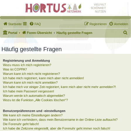
Startseite
FAQ
Registrieren
Anmelden
S
Portal
Foren-Übersicht
Häufig gestellte Fragen
u
c
Häufig gestellte Fragen
h
Registrierung und Anmeldung
e
Wozu muss ich mich registrieren?
Was ist COPPA?
Warum kann ich mich nicht registrieren?
Ich habe mich registriert, kann mich aber nicht anmelden!
Warum kann ich mich nicht anmelden?
Ich habe mich vor einiger Zeit registriert, kann mich aber nicht mehr anmelden?!
Ich habe mein Passwort vergessen!
Warum werde ich automatisch abgemeldet?
Wozu ist die Funktion „Alle Cookies löschen“?
Benutzerpräferenzen und -einstellungen
Wie kann ich meine Einstellungen ändern?
Wie kann ich verhindern, dass mein Benutzername in der Online-Liste auftaucht?
Die Forenuhr geht falsch!
Ich habe die Zeitzone eingestellt, aber die Forenuhr geht immer noch falsch!