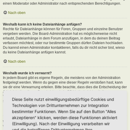
einen Moderator oder Administrator nach entsprechenden Berechtigungen.
Nach oben
Weshalb kann ich keine Dateianhänge anfügen?
Rechte für Dateianhänge können für Foren, Gruppen und einzelne Benutzer
vergeben werden. Die Board-Administration hat es möglicherweise nicht
erlaubt, Dateianhänge in dem Forum anzufügen, in dem du deinen Beitrag
verfassen möchtest, oder nur bestimmte Gruppen dürfen Dateien hochladen.
Du kannst einen Administrator kontaktieren, falls du dir nicht sicher bist, wieso
du keine Dateianhänge anfügen kannst.
Nach oben
Weshalb wurde ich verwarnt?
In jedem Board gibt es eigene Regeln, die meistens von der Administration
festgelegt werden. Wenn du gegen eine dieser Regeln verstoßen hast, kann
sie dir eine Verwarnung erteilen. Bitte beachte, dass dies die Entscheidung der
Administration dieses Boards ist und phpBB Limited nichts mit dieser
Verwarnung zu tun hat. Kontaktiere einen Administrator, sofern du die nicht
Diese Seite nutzt einwilligungsbedürftige Cookies und
sicher bist, wieso du verwarnt wurdest.
Technologien von Drittunternehmen zur Integration
Nach oben
bestimmter Funktionen. Wenn Sie auf den Button "Alles
akzeptieren" klicken, werden diese Funktionen aktiviert
Wie kann ich Beiträge den Moderatoren melden?
(Einwilligung). Nach der Einwilligung verarbeiten wir
Wenn ein Administrator die entsprechenden Berechtigungen vergeben hat,
und die betroffenen Drittunternehmen Ihre