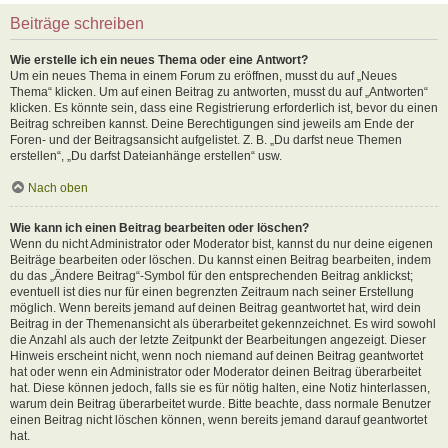
Beiträge schreiben
Wie erstelle ich ein neues Thema oder eine Antwort?
Um ein neues Thema in einem Forum zu eröffnen, musst du auf „Neues
Thema“ klicken. Um auf einen Beitrag zu antworten, musst du auf „Antworten“
klicken. Es könnte sein, dass eine Registrierung erforderlich ist, bevor du einen
Beitrag schreiben kannst. Deine Berechtigungen sind jeweils am Ende der
Foren- und der Beitragsansicht aufgelistet. Z. B. „Du darfst neue Themen
erstellen“, „Du darfst Dateianhänge erstellen“ usw.
Nach oben
Wie kann ich einen Beitrag bearbeiten oder löschen?
Wenn du nicht Administrator oder Moderator bist, kannst du nur deine eigenen
Beiträge bearbeiten oder löschen. Du kannst einen Beitrag bearbeiten, indem
du das „Ändere Beitrag“-Symbol für den entsprechenden Beitrag anklickst;
eventuell ist dies nur für einen begrenzten Zeitraum nach seiner Erstellung
möglich. Wenn bereits jemand auf deinen Beitrag geantwortet hat, wird dein
Beitrag in der Themenansicht als überarbeitet gekennzeichnet. Es wird sowohl
die Anzahl als auch der letzte Zeitpunkt der Bearbeitungen angezeigt. Dieser
Hinweis erscheint nicht, wenn noch niemand auf deinen Beitrag geantwortet
hat oder wenn ein Administrator oder Moderator deinen Beitrag überarbeitet
hat. Diese können jedoch, falls sie es für nötig halten, eine Notiz hinterlassen,
warum dein Beitrag überarbeitet wurde. Bitte beachte, dass normale Benutzer
einen Beitrag nicht löschen können, wenn bereits jemand darauf geantwortet
hat.