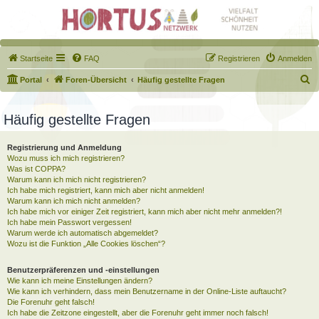
Startseite
FAQ
Registrieren
Anmelden
S
Portal
Foren-Übersicht
Häufig gestellte Fragen
u
c
Häufig gestellte Fragen
h
Registrierung und Anmeldung
e
Wozu muss ich mich registrieren?
Was ist COPPA?
Warum kann ich mich nicht registrieren?
Ich habe mich registriert, kann mich aber nicht anmelden!
Warum kann ich mich nicht anmelden?
Ich habe mich vor einiger Zeit registriert, kann mich aber nicht mehr anmelden?!
Ich habe mein Passwort vergessen!
Warum werde ich automatisch abgemeldet?
Wozu ist die Funktion „Alle Cookies löschen“?
Benutzerpräferenzen und -einstellungen
Wie kann ich meine Einstellungen ändern?
Wie kann ich verhindern, dass mein Benutzername in der Online-Liste auftaucht?
Die Forenuhr geht falsch!
Ich habe die Zeitzone eingestellt, aber die Forenuhr geht immer noch falsch!