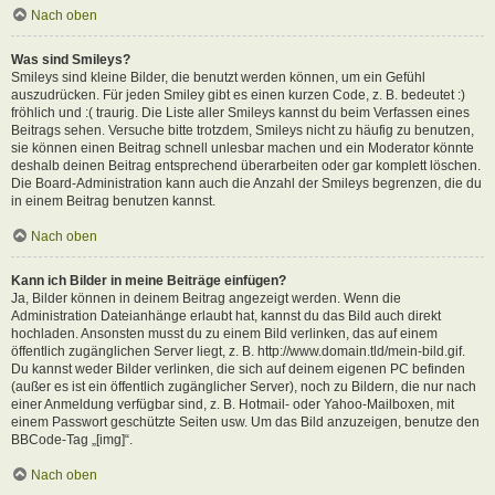
Nach oben
Was sind Smileys?
Smileys sind kleine Bilder, die benutzt werden können, um ein Gefühl
auszudrücken. Für jeden Smiley gibt es einen kurzen Code, z. B. bedeutet :)
fröhlich und :( traurig. Die Liste aller Smileys kannst du beim Verfassen eines
Beitrags sehen. Versuche bitte trotzdem, Smileys nicht zu häufig zu benutzen,
sie können einen Beitrag schnell unlesbar machen und ein Moderator könnte
deshalb deinen Beitrag entsprechend überarbeiten oder gar komplett löschen.
Die Board-Administration kann auch die Anzahl der Smileys begrenzen, die du
in einem Beitrag benutzen kannst.
Nach oben
Kann ich Bilder in meine Beiträge einfügen?
Ja, Bilder können in deinem Beitrag angezeigt werden. Wenn die
Administration Dateianhänge erlaubt hat, kannst du das Bild auch direkt
hochladen. Ansonsten musst du zu einem Bild verlinken, das auf einem
öffentlich zugänglichen Server liegt, z. B. http://www.domain.tld/mein-bild.gif.
Du kannst weder Bilder verlinken, die sich auf deinem eigenen PC befinden
(außer es ist ein öffentlich zugänglicher Server), noch zu Bildern, die nur nach
einer Anmeldung verfügbar sind, z. B. Hotmail- oder Yahoo-Mailboxen, mit
einem Passwort geschützte Seiten usw. Um das Bild anzuzeigen, benutze den
BBCode-Tag „[img]“.
Nach oben