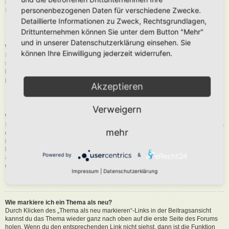
siehst du eine Schaltfläche in der Nähe des Beitrags, um diesen zu melden.
personenbezogenen Daten für verschiedene Zwecke.
Du wirst dann durch die weiteren Schritte geführt.
Detaillierte Informationen zu Zweck, Rechtsgrundlagen,
Nach oben
Drittunternehmen können Sie unter dem Button "Mehr"
und in unserer Datenschutzerklärung einsehen. Sie
Was bewirkt die „Speichern“-Schaltfläche beim Schreiben eines Beitrags?
können Ihre Einwilligung jederzeit widerrufen.
Hiermit kannst du die geschriebene Entwürfe speichern und zu einem
späteren Zeitpunkt vervollständigen und absenden. Den gesicherten Beitrag
kannst du mit der Funktion „Gespeicherte Entwürfe verwalten“ in deinem
persönlichen Bereich erneut laden.
Akzeptieren
Nach oben
Verweigern
Warum muss mein Beitrag erst freigegeben werden?
Die Board-Administration kann entschieden haben, dass in dem Forum, in dem
mehr
du einen Beitrag erstellt hast, die Beiträge zuerst geprüft werden müssen. Es
ist auch möglich, dass die Administration dich zu einer Gruppe von Benutzern
hinzugefügt hat, bei denen sie die Beiträge erst begutachten möchte, bevor sie
Powered by
&
auf der Seite sichtbar werden. Bitte kontaktiere die Board-Administration, wenn
du weitere Informationen dazu benötigst.
Impressum
|
Datenschutzerklärung
Nach oben
Wie markiere ich ein Thema als neu?
Durch Klicken des „Thema als neu markieren“-Links in der Beitragsansicht
kannst du das Thema wieder ganz nach oben auf die erste Seite des Forums
holen. Wenn du den entsprechenden Link nicht siehst, dann ist die Funktion