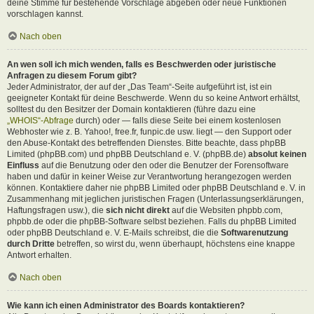
deine Stimme für bestehende Vorschläge abgeben oder neue Funktionen
vorschlagen kannst.
Nach oben
An wen soll ich mich wenden, falls es Beschwerden oder juristische
Anfragen zu diesem Forum gibt?
Jeder Administrator, der auf der „Das Team“-Seite aufgeführt ist, ist ein
geeigneter Kontakt für deine Beschwerde. Wenn du so keine Antwort erhältst,
solltest du den Besitzer der Domain kontaktieren (führe dazu eine
„WHOIS“-Abfrage
durch) oder — falls diese Seite bei einem kostenlosen
Webhoster wie z. B. Yahoo!, free.fr, funpic.de usw. liegt — den Support oder
den Abuse-Kontakt des betreffenden Dienstes. Bitte beachte, dass phpBB
Limited (phpBB.com) und phpBB Deutschland e. V. (phpBB.de)
absolut keinen
Einfluss
auf die Benutzung oder den oder die Benutzer der Forensoftware
haben und dafür in keiner Weise zur Verantwortung herangezogen werden
können. Kontaktiere daher nie phpBB Limited oder phpBB Deutschland e. V. in
Zusammenhang mit jeglichen juristischen Fragen (Unterlassungserklärungen,
Haftungsfragen usw.), die
sich nicht direkt
auf die Websiten phpbb.com,
phpbb.de oder die phpBB-Software selbst beziehen. Falls du phpBB Limited
oder phpBB Deutschland e. V. E-Mails schreibst, die die
Softwarenutzung
durch Dritte
betreffen, so wirst du, wenn überhaupt, höchstens eine knappe
Antwort erhalten.
Nach oben
Wie kann ich einen Administrator des Boards kontaktieren?