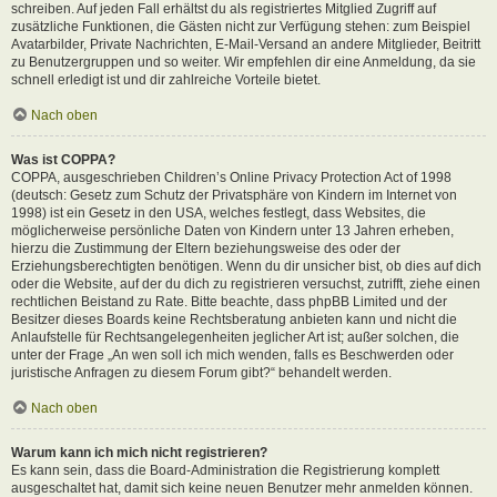
schreiben. Auf jeden Fall erhältst du als registriertes Mitglied Zugriff auf
zusätzliche Funktionen, die Gästen nicht zur Verfügung stehen: zum Beispiel
Avatarbilder, Private Nachrichten, E-Mail-Versand an andere Mitglieder, Beitritt
zu Benutzergruppen und so weiter. Wir empfehlen dir eine Anmeldung, da sie
schnell erledigt ist und dir zahlreiche Vorteile bietet.
Nach oben
Was ist COPPA?
COPPA, ausgeschrieben Children’s Online Privacy Protection Act of 1998
(deutsch: Gesetz zum Schutz der Privatsphäre von Kindern im Internet von
1998) ist ein Gesetz in den USA, welches festlegt, dass Websites, die
möglicherweise persönliche Daten von Kindern unter 13 Jahren erheben,
hierzu die Zustimmung der Eltern beziehungsweise des oder der
Erziehungsberechtigten benötigen. Wenn du dir unsicher bist, ob dies auf dich
oder die Website, auf der du dich zu registrieren versuchst, zutrifft, ziehe einen
rechtlichen Beistand zu Rate. Bitte beachte, dass phpBB Limited und der
Besitzer dieses Boards keine Rechtsberatung anbieten kann und nicht die
Anlaufstelle für Rechtsangelegenheiten jeglicher Art ist; außer solchen, die
unter der Frage „An wen soll ich mich wenden, falls es Beschwerden oder
juristische Anfragen zu diesem Forum gibt?“ behandelt werden.
Nach oben
Warum kann ich mich nicht registrieren?
Es kann sein, dass die Board-Administration die Registrierung komplett
ausgeschaltet hat, damit sich keine neuen Benutzer mehr anmelden können.