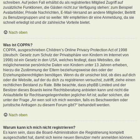
schreiben. Auf jeden Fall erhältst du als registriertes Mitglied Zugriff auf
zusätzliche Funktionen, die Gästen nicht zur Verfügung stehen: zum Beispiel
Avatarbilder, Private Nachrichten, E-Mail-Versand an andere Mitglieder, Beitritt
zu Benutzergruppen und so weiter. Wir empfehlen dir eine Anmeldung, da sie
schnell erledigt ist und dir zahlreiche Vorteile bietet.
Nach oben
Was ist COPPA?
COPPA, ausgeschrieben Children’s Online Privacy Protection Act of 1998
(deutsch: Gesetz zum Schutz der Privatsphäre von Kindern im Internet von
1998) ist ein Gesetz in den USA, welches festlegt, dass Websites, die
möglicherweise persönliche Daten von Kindern unter 13 Jahren erheben,
hierzu die Zustimmung der Eltern beziehungsweise des oder der
Erziehungsberechtigten benötigen. Wenn du dir unsicher bist, ob dies auf dich
oder die Website, auf der du dich zu registrieren versuchst, zutrifft, ziehe einen
rechtlichen Beistand zu Rate. Bitte beachte, dass phpBB Limited und der
Besitzer dieses Boards keine Rechtsberatung anbieten kann und nicht die
Anlaufstelle für Rechtsangelegenheiten jeglicher Art ist; außer solchen, die
unter der Frage „An wen soll ich mich wenden, falls es Beschwerden oder
juristische Anfragen zu diesem Forum gibt?“ behandelt werden.
Nach oben
Warum kann ich mich nicht registrieren?
Es kann sein, dass die Board-Administration die Registrierung komplett
ausgeschaltet hat, damit sich keine neuen Benutzer mehr anmelden können.