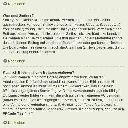
Nach oben
Was sind Smileys?
Smileys sind kleine Bilder, die benutzt werden können, um ein Gefühl
auszudrücken. Für jeden Smiley gibt es einen kurzen Code, z. B. bedeutet :)
fröhlich und :( traurig. Die Liste aller Smileys kannst du beim Verfassen eines
Beitrags sehen. Versuche bitte trotzdem, Smileys nicht zu häufig zu benutzen,
sie können einen Beitrag schnell unlesbar machen und ein Moderator könnte
deshalb deinen Beitrag entsprechend überarbeiten oder gar komplett löschen.
Die Board-Administration kann auch die Anzahl der Smileys begrenzen, die du
in einem Beitrag benutzen kannst.
Nach oben
Kann ich Bilder in meine Beiträge einfügen?
Ja, Bilder können in deinem Beitrag angezeigt werden. Wenn die
Administration Dateianhänge erlaubt hat, kannst du das Bild auch direkt
hochladen. Ansonsten musst du zu einem Bild verlinken, das auf einem
öffentlich zugänglichen Server liegt, z. B. http://www.domain.tld/mein-bild.gif.
Du kannst weder Bilder verlinken, die sich auf deinem eigenen PC befinden
(außer es ist ein öffentlich zugänglicher Server), noch zu Bildern, die nur nach
einer Anmeldung verfügbar sind, z. B. Hotmail- oder Yahoo-Mailboxen, mit
einem Passwort geschützte Seiten usw. Um das Bild anzuzeigen, benutze den
BBCode-Tag „[img]“.
Nach oben