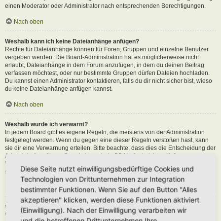
einen Moderator oder Administrator nach entsprechenden Berechtigungen.
Nach oben
Weshalb kann ich keine Dateianhänge anfügen?
Rechte für Dateianhänge können für Foren, Gruppen und einzelne Benutzer
vergeben werden. Die Board-Administration hat es möglicherweise nicht
erlaubt, Dateianhänge in dem Forum anzufügen, in dem du deinen Beitrag
verfassen möchtest, oder nur bestimmte Gruppen dürfen Dateien hochladen.
Du kannst einen Administrator kontaktieren, falls du dir nicht sicher bist, wieso
du keine Dateianhänge anfügen kannst.
Nach oben
Weshalb wurde ich verwarnt?
In jedem Board gibt es eigene Regeln, die meistens von der Administration
festgelegt werden. Wenn du gegen eine dieser Regeln verstoßen hast, kann
sie dir eine Verwarnung erteilen. Bitte beachte, dass dies die Entscheidung der
Administration dieses Boards ist und phpBB Limited nichts mit dieser
Verwarnung zu tun hat. Kontaktiere einen Administrator, sofern du die nicht
Diese Seite nutzt einwilligungsbedürftige Cookies und
sicher bist, wieso du verwarnt wurdest.
Technologien von Drittunternehmen zur Integration
Nach oben
bestimmter Funktionen. Wenn Sie auf den Button "Alles
akzeptieren" klicken, werden diese Funktionen aktiviert
Wie kann ich Beiträge den Moderatoren melden?
(Einwilligung). Nach der Einwilligung verarbeiten wir
Wenn ein Administrator die entsprechenden Berechtigungen vergeben hat,
und die betroffenen Drittunternehmen Ihre