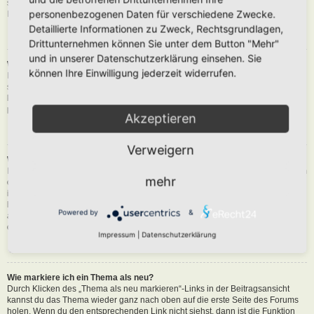
siehst du eine Schaltfläche in der Nähe des Beitrags, um diesen zu melden.
personenbezogenen Daten für verschiedene Zwecke.
Du wirst dann durch die weiteren Schritte geführt.
Detaillierte Informationen zu Zweck, Rechtsgrundlagen,
Nach oben
Drittunternehmen können Sie unter dem Button "Mehr"
und in unserer Datenschutzerklärung einsehen. Sie
Was bewirkt die „Speichern“-Schaltfläche beim Schreiben eines Beitrags?
können Ihre Einwilligung jederzeit widerrufen.
Hiermit kannst du die geschriebene Entwürfe speichern und zu einem
späteren Zeitpunkt vervollständigen und absenden. Den gesicherten Beitrag
kannst du mit der Funktion „Gespeicherte Entwürfe verwalten“ in deinem
persönlichen Bereich erneut laden.
Akzeptieren
Nach oben
Verweigern
Warum muss mein Beitrag erst freigegeben werden?
Die Board-Administration kann entschieden haben, dass in dem Forum, in dem
mehr
du einen Beitrag erstellt hast, die Beiträge zuerst geprüft werden müssen. Es
ist auch möglich, dass die Administration dich zu einer Gruppe von Benutzern
hinzugefügt hat, bei denen sie die Beiträge erst begutachten möchte, bevor sie
Powered by
&
auf der Seite sichtbar werden. Bitte kontaktiere die Board-Administration, wenn
du weitere Informationen dazu benötigst.
Impressum
|
Datenschutzerklärung
Nach oben
Wie markiere ich ein Thema als neu?
Durch Klicken des „Thema als neu markieren“-Links in der Beitragsansicht
kannst du das Thema wieder ganz nach oben auf die erste Seite des Forums
holen. Wenn du den entsprechenden Link nicht siehst, dann ist die Funktion