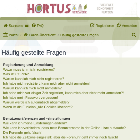
Startseite
FAQ
Registrieren
Anmelden
S
Portal
Foren-Übersicht
Häufig gestellte Fragen
u
c
Häufig gestellte Fragen
h
Registrierung und Anmeldung
e
Wozu muss ich mich registrieren?
Was ist COPPA?
Warum kann ich mich nicht registrieren?
Ich habe mich registriert, kann mich aber nicht anmelden!
Warum kann ich mich nicht anmelden?
Ich habe mich vor einiger Zeit registriert, kann mich aber nicht mehr anmelden?!
Ich habe mein Passwort vergessen!
Warum werde ich automatisch abgemeldet?
Wozu ist die Funktion „Alle Cookies löschen“?
Benutzerpräferenzen und -einstellungen
Wie kann ich meine Einstellungen ändern?
Wie kann ich verhindern, dass mein Benutzername in der Online-Liste auftaucht?
Die Forenuhr geht falsch!
Ich habe die Zeitzone eingestellt, aber die Forenuhr geht immer noch falsch!