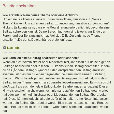
Beiträge schreiben
Wie erstelle ich ein neues Thema oder eine Antwort?
Um ein neues Thema in einem Forum zu eröffnen, musst du auf „Neues
Thema“ klicken. Um auf einen Beitrag zu antworten, musst du auf „Antworten“
klicken. Es könnte sein, dass eine Registrierung erforderlich ist, bevor du einen
Beitrag schreiben kannst. Deine Berechtigungen sind jeweils am Ende der
Foren- und der Beitragsansicht aufgelistet. Z. B. „Du darfst neue Themen
erstellen“, „Du darfst Dateianhänge erstellen“ usw.
Nach oben
Wie kann ich einen Beitrag bearbeiten oder löschen?
Wenn du nicht Administrator oder Moderator bist, kannst du nur deine eigenen
Beiträge bearbeiten oder löschen. Du kannst einen Beitrag bearbeiten, indem
du das „Ändere Beitrag“-Symbol für den entsprechenden Beitrag anklickst;
eventuell ist dies nur für einen begrenzten Zeitraum nach seiner Erstellung
möglich. Wenn bereits jemand auf deinen Beitrag geantwortet hat, wird dein
Beitrag in der Themenansicht als überarbeitet gekennzeichnet. Es wird sowohl
die Anzahl als auch der letzte Zeitpunkt der Bearbeitungen angezeigt. Dieser
Hinweis erscheint nicht, wenn noch niemand auf deinen Beitrag geantwortet
hat oder wenn ein Administrator oder Moderator deinen Beitrag überarbeitet
hat. Diese können jedoch, falls sie es für nötig halten, eine Notiz hinterlassen,
warum dein Beitrag überarbeitet wurde. Bitte beachte, dass normale Benutzer
einen Beitrag nicht löschen können, wenn bereits jemand darauf geantwortet
hat.