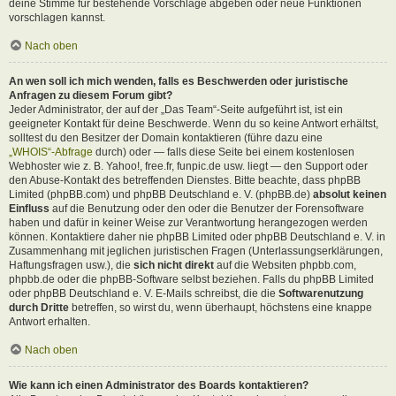
deine Stimme für bestehende Vorschläge abgeben oder neue Funktionen
vorschlagen kannst.
Nach oben
An wen soll ich mich wenden, falls es Beschwerden oder juristische
Anfragen zu diesem Forum gibt?
Jeder Administrator, der auf der „Das Team“-Seite aufgeführt ist, ist ein
geeigneter Kontakt für deine Beschwerde. Wenn du so keine Antwort erhältst,
solltest du den Besitzer der Domain kontaktieren (führe dazu eine
„WHOIS“-Abfrage
durch) oder — falls diese Seite bei einem kostenlosen
Webhoster wie z. B. Yahoo!, free.fr, funpic.de usw. liegt — den Support oder
den Abuse-Kontakt des betreffenden Dienstes. Bitte beachte, dass phpBB
Limited (phpBB.com) und phpBB Deutschland e. V. (phpBB.de)
absolut keinen
Einfluss
auf die Benutzung oder den oder die Benutzer der Forensoftware
haben und dafür in keiner Weise zur Verantwortung herangezogen werden
können. Kontaktiere daher nie phpBB Limited oder phpBB Deutschland e. V. in
Zusammenhang mit jeglichen juristischen Fragen (Unterlassungserklärungen,
Haftungsfragen usw.), die
sich nicht direkt
auf die Websiten phpbb.com,
phpbb.de oder die phpBB-Software selbst beziehen. Falls du phpBB Limited
oder phpBB Deutschland e. V. E-Mails schreibst, die die
Softwarenutzung
durch Dritte
betreffen, so wirst du, wenn überhaupt, höchstens eine knappe
Antwort erhalten.
Nach oben
Wie kann ich einen Administrator des Boards kontaktieren?