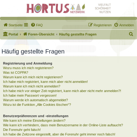
Startseite
FAQ
Registrieren
Anmelden
S
Portal
Foren-Übersicht
Häufig gestellte Fragen
u
c
Häufig gestellte Fragen
h
Registrierung und Anmeldung
e
Wozu muss ich mich registrieren?
Was ist COPPA?
Warum kann ich mich nicht registrieren?
Ich habe mich registriert, kann mich aber nicht anmelden!
Warum kann ich mich nicht anmelden?
Ich habe mich vor einiger Zeit registriert, kann mich aber nicht mehr anmelden?!
Ich habe mein Passwort vergessen!
Warum werde ich automatisch abgemeldet?
Wozu ist die Funktion „Alle Cookies löschen“?
Benutzerpräferenzen und -einstellungen
Wie kann ich meine Einstellungen ändern?
Wie kann ich verhindern, dass mein Benutzername in der Online-Liste auftaucht?
Die Forenuhr geht falsch!
Ich habe die Zeitzone eingestellt, aber die Forenuhr geht immer noch falsch!