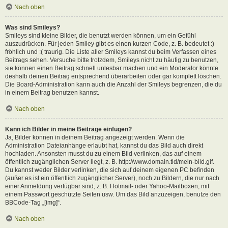
Nach oben
Was sind Smileys?
Smileys sind kleine Bilder, die benutzt werden können, um ein Gefühl
auszudrücken. Für jeden Smiley gibt es einen kurzen Code, z. B. bedeutet :)
fröhlich und :( traurig. Die Liste aller Smileys kannst du beim Verfassen eines
Beitrags sehen. Versuche bitte trotzdem, Smileys nicht zu häufig zu benutzen,
sie können einen Beitrag schnell unlesbar machen und ein Moderator könnte
deshalb deinen Beitrag entsprechend überarbeiten oder gar komplett löschen.
Die Board-Administration kann auch die Anzahl der Smileys begrenzen, die du
in einem Beitrag benutzen kannst.
Nach oben
Kann ich Bilder in meine Beiträge einfügen?
Ja, Bilder können in deinem Beitrag angezeigt werden. Wenn die
Administration Dateianhänge erlaubt hat, kannst du das Bild auch direkt
hochladen. Ansonsten musst du zu einem Bild verlinken, das auf einem
öffentlich zugänglichen Server liegt, z. B. http://www.domain.tld/mein-bild.gif.
Du kannst weder Bilder verlinken, die sich auf deinem eigenen PC befinden
(außer es ist ein öffentlich zugänglicher Server), noch zu Bildern, die nur nach
einer Anmeldung verfügbar sind, z. B. Hotmail- oder Yahoo-Mailboxen, mit
einem Passwort geschützte Seiten usw. Um das Bild anzuzeigen, benutze den
BBCode-Tag „[img]“.
Nach oben