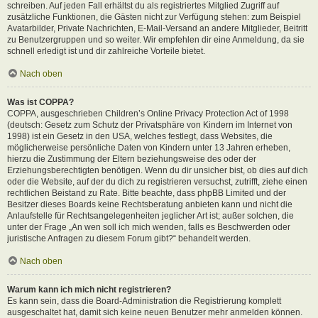
schreiben. Auf jeden Fall erhältst du als registriertes Mitglied Zugriff auf
zusätzliche Funktionen, die Gästen nicht zur Verfügung stehen: zum Beispiel
Avatarbilder, Private Nachrichten, E-Mail-Versand an andere Mitglieder, Beitritt
zu Benutzergruppen und so weiter. Wir empfehlen dir eine Anmeldung, da sie
schnell erledigt ist und dir zahlreiche Vorteile bietet.
Nach oben
Was ist COPPA?
COPPA, ausgeschrieben Children’s Online Privacy Protection Act of 1998
(deutsch: Gesetz zum Schutz der Privatsphäre von Kindern im Internet von
1998) ist ein Gesetz in den USA, welches festlegt, dass Websites, die
möglicherweise persönliche Daten von Kindern unter 13 Jahren erheben,
hierzu die Zustimmung der Eltern beziehungsweise des oder der
Erziehungsberechtigten benötigen. Wenn du dir unsicher bist, ob dies auf dich
oder die Website, auf der du dich zu registrieren versuchst, zutrifft, ziehe einen
rechtlichen Beistand zu Rate. Bitte beachte, dass phpBB Limited und der
Besitzer dieses Boards keine Rechtsberatung anbieten kann und nicht die
Anlaufstelle für Rechtsangelegenheiten jeglicher Art ist; außer solchen, die
unter der Frage „An wen soll ich mich wenden, falls es Beschwerden oder
juristische Anfragen zu diesem Forum gibt?“ behandelt werden.
Nach oben
Warum kann ich mich nicht registrieren?
Es kann sein, dass die Board-Administration die Registrierung komplett
ausgeschaltet hat, damit sich keine neuen Benutzer mehr anmelden können.