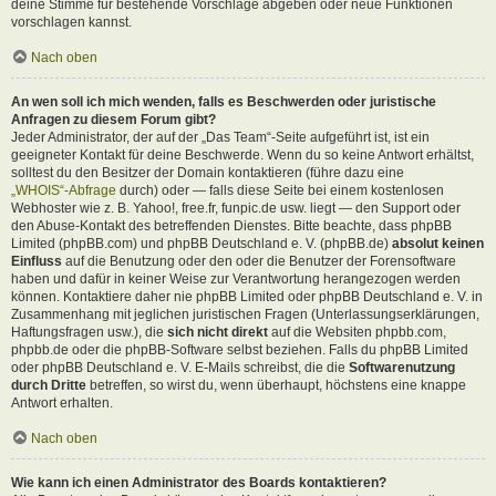
deine Stimme für bestehende Vorschläge abgeben oder neue Funktionen
vorschlagen kannst.
Nach oben
An wen soll ich mich wenden, falls es Beschwerden oder juristische
Anfragen zu diesem Forum gibt?
Jeder Administrator, der auf der „Das Team“-Seite aufgeführt ist, ist ein
geeigneter Kontakt für deine Beschwerde. Wenn du so keine Antwort erhältst,
solltest du den Besitzer der Domain kontaktieren (führe dazu eine
„WHOIS“-Abfrage
durch) oder — falls diese Seite bei einem kostenlosen
Webhoster wie z. B. Yahoo!, free.fr, funpic.de usw. liegt — den Support oder
den Abuse-Kontakt des betreffenden Dienstes. Bitte beachte, dass phpBB
Limited (phpBB.com) und phpBB Deutschland e. V. (phpBB.de)
absolut keinen
Einfluss
auf die Benutzung oder den oder die Benutzer der Forensoftware
haben und dafür in keiner Weise zur Verantwortung herangezogen werden
können. Kontaktiere daher nie phpBB Limited oder phpBB Deutschland e. V. in
Zusammenhang mit jeglichen juristischen Fragen (Unterlassungserklärungen,
Haftungsfragen usw.), die
sich nicht direkt
auf die Websiten phpbb.com,
phpbb.de oder die phpBB-Software selbst beziehen. Falls du phpBB Limited
oder phpBB Deutschland e. V. E-Mails schreibst, die die
Softwarenutzung
durch Dritte
betreffen, so wirst du, wenn überhaupt, höchstens eine knappe
Antwort erhalten.
Nach oben
Wie kann ich einen Administrator des Boards kontaktieren?