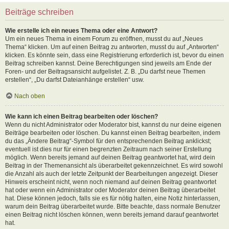
Beiträge schreiben
Wie erstelle ich ein neues Thema oder eine Antwort?
Um ein neues Thema in einem Forum zu eröffnen, musst du auf „Neues
Thema“ klicken. Um auf einen Beitrag zu antworten, musst du auf „Antworten“
klicken. Es könnte sein, dass eine Registrierung erforderlich ist, bevor du einen
Beitrag schreiben kannst. Deine Berechtigungen sind jeweils am Ende der
Foren- und der Beitragsansicht aufgelistet. Z. B. „Du darfst neue Themen
erstellen“, „Du darfst Dateianhänge erstellen“ usw.
Nach oben
Wie kann ich einen Beitrag bearbeiten oder löschen?
Wenn du nicht Administrator oder Moderator bist, kannst du nur deine eigenen
Beiträge bearbeiten oder löschen. Du kannst einen Beitrag bearbeiten, indem
du das „Ändere Beitrag“-Symbol für den entsprechenden Beitrag anklickst;
eventuell ist dies nur für einen begrenzten Zeitraum nach seiner Erstellung
möglich. Wenn bereits jemand auf deinen Beitrag geantwortet hat, wird dein
Beitrag in der Themenansicht als überarbeitet gekennzeichnet. Es wird sowohl
die Anzahl als auch der letzte Zeitpunkt der Bearbeitungen angezeigt. Dieser
Hinweis erscheint nicht, wenn noch niemand auf deinen Beitrag geantwortet
hat oder wenn ein Administrator oder Moderator deinen Beitrag überarbeitet
hat. Diese können jedoch, falls sie es für nötig halten, eine Notiz hinterlassen,
warum dein Beitrag überarbeitet wurde. Bitte beachte, dass normale Benutzer
einen Beitrag nicht löschen können, wenn bereits jemand darauf geantwortet
hat.