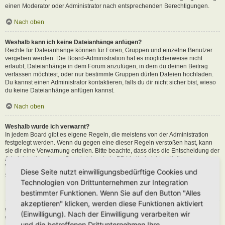
einen Moderator oder Administrator nach entsprechenden Berechtigungen.
Nach oben
Weshalb kann ich keine Dateianhänge anfügen?
Rechte für Dateianhänge können für Foren, Gruppen und einzelne Benutzer
vergeben werden. Die Board-Administration hat es möglicherweise nicht
erlaubt, Dateianhänge in dem Forum anzufügen, in dem du deinen Beitrag
verfassen möchtest, oder nur bestimmte Gruppen dürfen Dateien hochladen.
Du kannst einen Administrator kontaktieren, falls du dir nicht sicher bist, wieso
du keine Dateianhänge anfügen kannst.
Nach oben
Weshalb wurde ich verwarnt?
In jedem Board gibt es eigene Regeln, die meistens von der Administration
festgelegt werden. Wenn du gegen eine dieser Regeln verstoßen hast, kann
sie dir eine Verwarnung erteilen. Bitte beachte, dass dies die Entscheidung der
Administration dieses Boards ist und phpBB Limited nichts mit dieser
Verwarnung zu tun hat. Kontaktiere einen Administrator, sofern du die nicht
Diese Seite nutzt einwilligungsbedürftige Cookies und
sicher bist, wieso du verwarnt wurdest.
Technologien von Drittunternehmen zur Integration
Nach oben
bestimmter Funktionen. Wenn Sie auf den Button "Alles
akzeptieren" klicken, werden diese Funktionen aktiviert
Wie kann ich Beiträge den Moderatoren melden?
(Einwilligung). Nach der Einwilligung verarbeiten wir
Wenn ein Administrator die entsprechenden Berechtigungen vergeben hat,
und die betroffenen Drittunternehmen Ihre