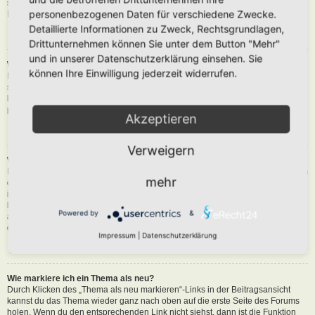
siehst du eine Schaltfläche in der Nähe des Beitrags, um diesen zu melden.
personenbezogenen Daten für verschiedene Zwecke.
Du wirst dann durch die weiteren Schritte geführt.
Detaillierte Informationen zu Zweck, Rechtsgrundlagen,
Nach oben
Drittunternehmen können Sie unter dem Button "Mehr"
und in unserer Datenschutzerklärung einsehen. Sie
Was bewirkt die „Speichern“-Schaltfläche beim Schreiben eines Beitrags?
können Ihre Einwilligung jederzeit widerrufen.
Hiermit kannst du die geschriebene Entwürfe speichern und zu einem
späteren Zeitpunkt vervollständigen und absenden. Den gesicherten Beitrag
kannst du mit der Funktion „Gespeicherte Entwürfe verwalten“ in deinem
persönlichen Bereich erneut laden.
Akzeptieren
Nach oben
Verweigern
Warum muss mein Beitrag erst freigegeben werden?
Die Board-Administration kann entschieden haben, dass in dem Forum, in dem
mehr
du einen Beitrag erstellt hast, die Beiträge zuerst geprüft werden müssen. Es
ist auch möglich, dass die Administration dich zu einer Gruppe von Benutzern
hinzugefügt hat, bei denen sie die Beiträge erst begutachten möchte, bevor sie
Powered by
&
auf der Seite sichtbar werden. Bitte kontaktiere die Board-Administration, wenn
du weitere Informationen dazu benötigst.
Impressum
|
Datenschutzerklärung
Nach oben
Wie markiere ich ein Thema als neu?
Durch Klicken des „Thema als neu markieren“-Links in der Beitragsansicht
kannst du das Thema wieder ganz nach oben auf die erste Seite des Forums
holen. Wenn du den entsprechenden Link nicht siehst, dann ist die Funktion