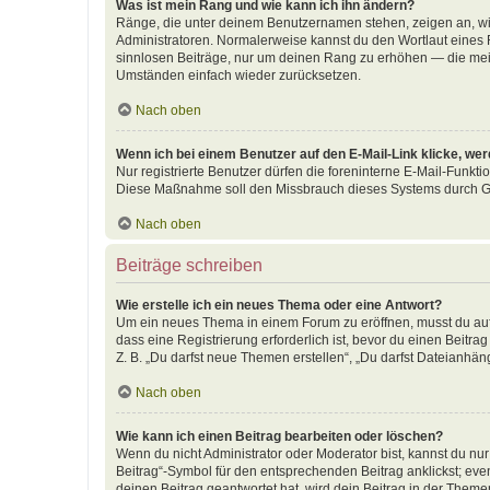
Was ist mein Rang und wie kann ich ihn ändern?
Ränge, die unter deinem Benutzernamen stehen, zeigen an, wie 
Administratoren. Normalerweise kannst du den Wortlaut eines R
sinnlosen Beiträge, nur um deinen Rang zu erhöhen — die meis
Umständen einfach wieder zurücksetzen.
Nach oben
Wenn ich bei einem Benutzer auf den E-Mail-Link klicke, we
Nur registrierte Benutzer dürfen die foreninterne E-Mail-Funkti
Diese Maßnahme soll den Missbrauch dieses Systems durch G
Nach oben
Beiträge schreiben
Wie erstelle ich ein neues Thema oder eine Antwort?
Um ein neues Thema in einem Forum zu eröffnen, musst du auf 
dass eine Registrierung erforderlich ist, bevor du einen Beitr
Z. B. „Du darfst neue Themen erstellen“, „Du darfst Dateianhäng
Nach oben
Wie kann ich einen Beitrag bearbeiten oder löschen?
Wenn du nicht Administrator oder Moderator bist, kannst du nu
Beitrag“-Symbol für den entsprechenden Beitrag anklickst; even
deinen Beitrag geantwortet hat, wird dein Beitrag in der Theme