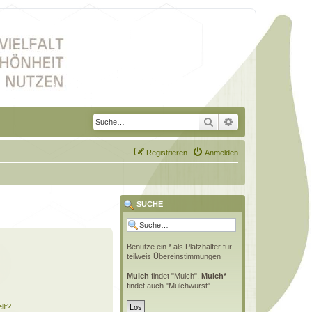
Suche
Erweiterte Suche
Registrieren
Anmelden
SUCHE
Benutze ein * als Platzhalter für
teilweis Übereinstimmungen
Mulch
findet "Mulch",
Mulch*
findet auch "Mulchwurst"
llt?