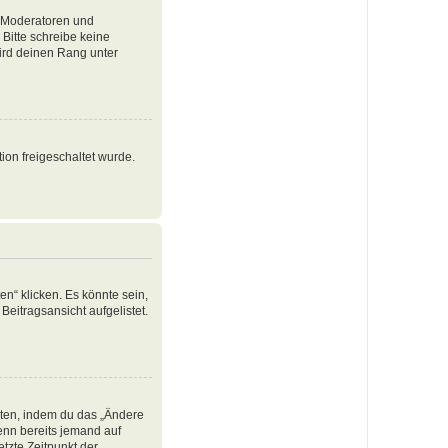
e Moderatoren und
Bitte schreibe keine
ird deinen Rang unter
ion freigeschaltet wurde.
n“ klicken. Es könnte sein,
Beitragsansicht aufgelistet.
iten, indem du das „Ändere
Wenn bereits jemand auf
tzte Zeitpunkt der