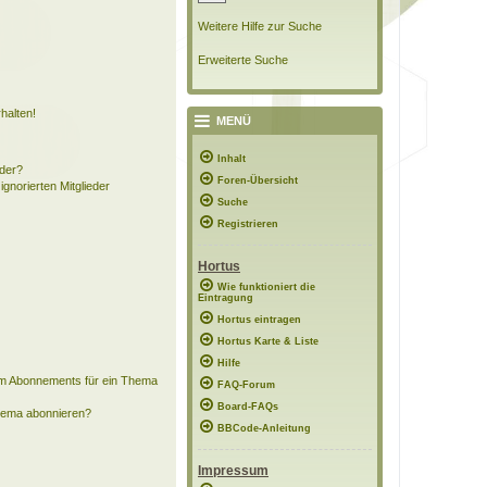
Weitere Hilfe zur Suche
Erweiterte Suche
halten!
MENÜ
Inhalt
eder?
Foren-Übersicht
ignorierten Mitglieder
Suche
Registrieren
Hortus
Wie funktioniert die
Eintragung
Hortus eintragen
Hortus Karte & Liste
Hilfe
em Abonnements für ein Thema
FAQ-Forum
Board-FAQs
Thema abonnieren?
BBCode-Anleitung
Impressum