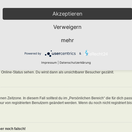
Akzeptieren
Verweigern
n in der Datenbank des Boards gespeichert. Um diese zu ändern, gehe in den „Persö
mehr
nen Benutzernamen klickst. Dort kannst du alle deine Einstellungen ändern.
Powered by
&
ine-Liste auftaucht?
Impressum
|
Datenschutzerklärung
n eine Option „Meinen Online-Status während dieser Sitzung verbergen“. Wenn du d
 Online-Status sehen. Du wirst dann als unsichtbarer Besucher gezählt.
nen Zeitzone. In diesem Fall solltest du im „Persönlichen Bereich“ die für dich pa
 nur von registrierten Benutzern geändert werden. Wenn du noch nicht registriert bist
mer noch falsch!