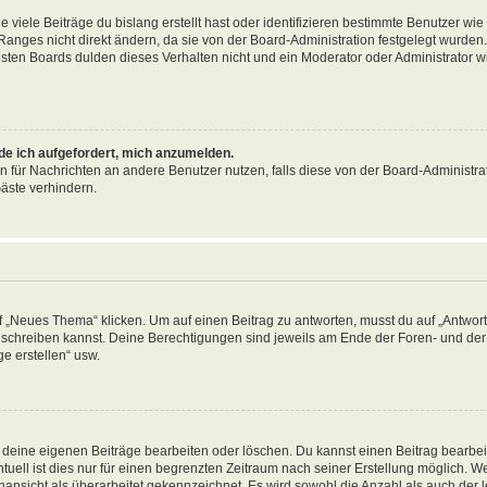
viele Beiträge du bislang erstellt hast oder identifizieren bestimmte Benutzer wi
anges nicht direkt ändern, da sie von der Board-Administration festgelegt wurden. 
ten Boards dulden dieses Verhalten nicht und ein Moderator oder Administrator w
rde ich aufgefordert, mich anzumelden.
on für Nachrichten an andere Benutzer nutzen, falls diese von der Board-Administrat
äste verhindern.
„Neues Thema“ klicken. Um auf einen Beitrag zu antworten, musst du auf „Antworte
ag schreiben kannst. Deine Berechtigungen sind jeweils am Ende der Foren- und der 
e erstellen“ usw.
r deine eigenen Beiträge bearbeiten oder löschen. Du kannst einen Beitrag bearbe
tuell ist dies nur für einen begrenzten Zeitraum nach seiner Erstellung möglich. 
nansicht als überarbeitet gekennzeichnet. Es wird sowohl die Anzahl als auch der le