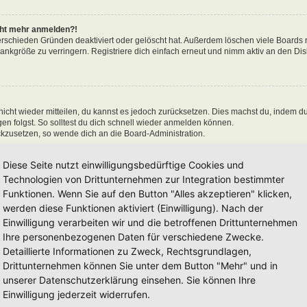
icht mehr anmelden?!
erschieden Gründen deaktiviert oder gelöscht hat. Außerdem löschen viele Boards r
nkgröße zu verringern. Registriere dich einfach erneut und nimm aktiv an den Disk
 nicht wieder mitteilen, du kannst es jedoch zurücksetzen. Dies machst du, indem d
n folgst. So solltest du dich schnell wieder anmelden können.
ückzusetzen, so wende dich an die Board-Administration.
Diese Seite nutzt einwilligungsbedürftige Cookies und
Technologien von Drittunternehmen zur Integration bestimmter
Funktionen. Wenn Sie auf den Button "Alles akzeptieren" klicken,
en“ nicht auswählst, wirst du nur für eine Sitzung angemeldet. Dies verhindert 
n, kannst du das Kästchen „Angemeldet bleiben“ beim Anmelden auswählen. Dies is
werden diese Funktionen aktiviert (Einwilligung). Nach der
einem Internetcafé, befindest. Wenn diese Option nicht zur Verfügung steht, dann w
Einwilligung verarbeiten wir und die betroffenen Drittunternehmen
Ihre personenbezogenen Daten für verschiedene Zwecke.
Detaillierte Informationen zu Zweck, Rechtsgrundlagen,
Drittunternehmen können Sie unter dem Button "Mehr" und in
unserer Datenschutzerklärung einsehen. Sie können Ihre
 hat und die dafür sorgen, dass du im Forum angemeldet bleibst. Außerdem ermögli
Einwilligung jederzeit widerrufen.
 sie von der Board-Administration aktiviert wurden. Wenn du Probleme bei der An-