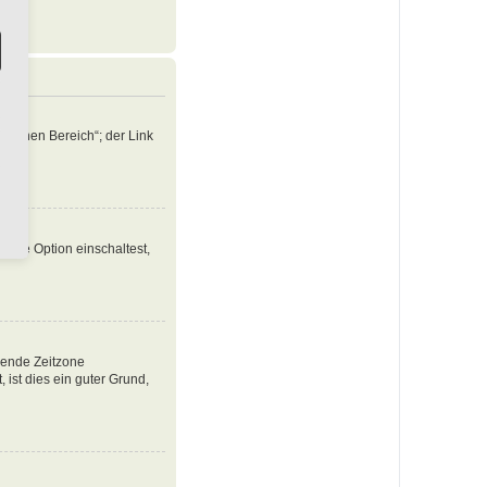
nlichen Bereich“; der Link
iese Option einschaltest,
ssende Zeitzone
, ist dies ein guter Grund,