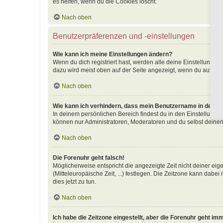
es helfen, wenn du die Cookies löscht.
Nach oben
Benutzerpräferenzen und -einstellungen
Wie kann ich meine Einstellungen ändern?
Wenn du dich registriert hast, werden alle deine Einstellunge
dazu wird meist oben auf der Seite angezeigt, wenn du auf dei
Nach oben
Wie kann ich verhindern, dass mein Benutzername in der Onl
In deinem persönlichen Bereich findest du in den Einstellunge
können nur Administratoren, Moderatoren und du selbst deinen
Nach oben
Die Forenuhr geht falsch!
Möglicherweise entspricht die angezeigte Zeit nicht deiner eige
(Mitteleuropäische Zeit, ...) festlegen. Die Zeitzone kann dabei
dies jetzt zu tun.
Nach oben
Ich habe die Zeitzone eingestellt, aber die Forenuhr geht im