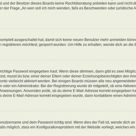
d und der Besitzer dieses Boards keine Rechtsberatung anbieten kann und nicht die
nter der Frage „An wen soll ich mich wenden, falls es Beschwerden oder juristisch
g komplett ausgeschaltet hat, damit sich keine neuen Benutzer mehr anmelden könn
registrieren möchtest, gesperrt wurden. Um Hilfe zu erhalten, wende dich an die 
 richtige Passwort eingegeben hast. Wenn diese stimmen, dann gibt es zwei Mögl
t bist, musst du bzw. einer deiner Eltern oder deiner Erziehungsberechtigten den A
konto vielleicht aktiviert werden. Bei einigen Boards müssen alle neu angemeldeten
oder ein Administrator. Bei der Registrierung wurde dir mitgeteilt, ob eine Aktivieru
n Anweisungen. Ansonsten prüfe, ob du deine E-Mail-Adresse korrekt eingegeben ha
ass deine E-Mail-Adresse korrekt eingegeben wurde, dann kontaktiere einen Administ
enutzername und dein Passwort richtig sind. Wenn dies der Fall ist, wende dich an
alls möglich, dass ein Konfigurationsproblem mit der Website vorliegt, welches ein