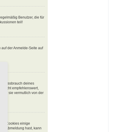
egelmäßig Benutzer, die für
ussionen teil!
u auf der Anmelde-Seite auf
den Missbrauch deines
t nicht empfehlenswert,
urde sie vermutlich von der
chen Cookies einige
 oder Abmeldung hast, kann