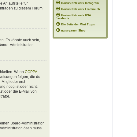
 Anlaufstelle für
Hortus Netzwerk Instagram
e Anfragen zu diesem Forum
Hortus Netzwerk Frankreich
Hortus Netzwerk USA
Facebook
Die Seite der Mini Tipps
naturgarten Shop
en. Es könnte auch sein,
Board-Administration.
ichkeiten. Wenn
COPPA
nweisungen folgen, die du
 Mitglieder erst
ng nötig ist oder nicht.
st oder die E-Mail von
rator.
 einen Board-Administrator,
 Administrator lösen muss.