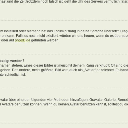
 hast und die Zeit trotzdem noch falsch ist, geht die Uhr des Servers vermutlich fals
t installiert oder niemand hat das Forum bislang in deine Sprache übersetzt. Frag
ieren kann. Falls es noch nicht existiert, würden wir uns freuen, wenn du es überse
d
oder auf
phpBB.de
gefunden werden.
gezeigt werden?
amen stehen. Eines dieser Bilder ist meist mit deinem Rang verknüpft: Oft sind di
eben. Das andere, meist größere, Bild wird auch als „Avatar“ bezeichnet. Es hande
erschiedlich ist.
 Avatar über eine der folgenden vier Methoden hinzufügen: Gravatar, Galerie, Remo
 Avatare benutzen können. Wenn du keinen Avatar benutzen kannst, solltest du di