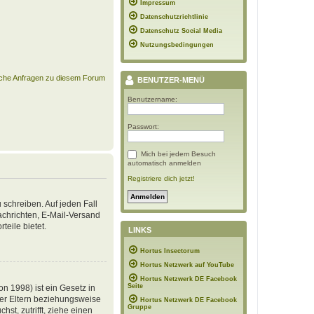
Impressum
Datenschutzrichtlinie
Datenschutz Social Media
Nutzungsbedingungen
ische Anfragen zu diesem Forum
BENUTZER-MENÜ
Benutzername:
Passwort:
Mich bei jedem Besuch
automatisch anmelden
Registriere dich jetzt!
 schreiben. Auf jeden Fall
Nachrichten, E-Mail-Versand
teile bietet.
LINKS
Hortus Insectorum
Hortus Netzwerk auf YouTube
Hortus Netzwerk DE Facebook
Seite
n 1998) ist ein Gesetz in
der Eltern beziehungsweise
Hortus Netzwerk DE Facebook
Gruppe
st, zutrifft, ziehe einen