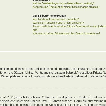
Welche Dateianhänge sind in diesem Forum zulässig?
Kann ich eine Übersicht all meiner Dateianhänge erhalten?
phpBB betreffende Fragen
Wer hat diese Forensoftware entwickelt?
Warum ist Funktion x oder y nicht enthalten?
An wen soll ich mich wenden, falls es Beschwerden oder jurist
gibt?
Wie kann ich einen Administrator des Boards kontaktieren?
inistration dieses Forums entscheidet, ob du registriert sein musst, um Beiträge zu
unktionen, die Gästen nicht zur Verfügung stehen: zum Beispiel Avatarbilder, Private 
 Wir empfehlen dir eine Anmeldung, da sie schnell erledigt ist und dir zahlreiche Vor
t of 1998 (deutsch: Gesetz zum Schutz der Privatsphäre von Kindern im Internet vo
 persönliche Daten von Kindern unter 13 Jahren erheben, hierzu die Zustimmung 
her bist, ob dies auf dich oder die Website, auf der du dich zu registrieren versuch