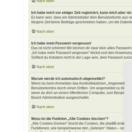
Nach oben
Ich habe mich vor einiger Zeit registriert, kann mich aber n
Es kann sein, dass ein Administrator dein Benutzerkonto aus v
längere Zeit keine Beiträge geschrieben haben, um die Datenba
Nach oben
Ich habe mein Passwort vergessen!
Das ist nicht schlimm! Wir können dir zwar dein altes Passwort
„Ich habe mein Passwort vergessen“ klickst und den Anweisunge
Solltest du trotzdem nicht in der Lage sein, dein Passwort zur
Nach oben
Warum werde ich automatisch abgemeldet?
Wenn du beim Anmelden das Kontrollkästchen „Angemeldet bleib
Benutzerkontos durch einen Dritten. Um angemeldet zu bleibe
wenn du dich an einem öffentlichen Computer, zum Beispiel in 
Board-Administration ausgeschaltet.
Nach oben
Wozu ist die Funktion „Alle Cookies löschen“?
„Alle Cookies löschen“ löscht die Cookies, die phpBB erstellt
Funktionen, wie beispielsweise den „Gelesen“-Status – sofern