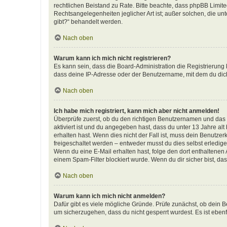
rechtlichen Beistand zu Rate. Bitte beachte, dass phpBB Limite
Rechtsangelegenheiten jeglicher Art ist; außer solchen, die u
gibt?“ behandelt werden.
Nach oben
Warum kann ich mich nicht registrieren?
Es kann sein, dass die Board-Administration die Registrierun
dass deine IP-Adresse oder der Benutzername, mit dem du dich 
Nach oben
Ich habe mich registriert, kann mich aber nicht anmelden!
Überprüfe zuerst, ob du den richtigen Benutzernamen und das
aktiviert ist und du angegeben hast, dass du unter 13 Jahre al
erhalten hast. Wenn dies nicht der Fall ist, muss dein Benutzer
freigeschaltet werden – entweder musst du dies selbst erledigen 
Wenn du eine E-Mail erhalten hast, folge den dort enthaltene
einem Spam-Filter blockiert wurde. Wenn du dir sicher bist, d
Nach oben
Warum kann ich mich nicht anmelden?
Dafür gibt es viele mögliche Gründe. Prüfe zunächst, ob dein B
um sicherzugehen, dass du nicht gesperrt wurdest. Es ist ebenf