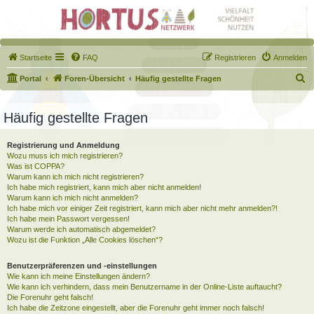
Startseite
FAQ
Registrieren
Anmelden
S
Portal
Foren-Übersicht
Häufig gestellte Fragen
u
c
Häufig gestellte Fragen
h
Registrierung und Anmeldung
e
Wozu muss ich mich registrieren?
Was ist COPPA?
Warum kann ich mich nicht registrieren?
Ich habe mich registriert, kann mich aber nicht anmelden!
Warum kann ich mich nicht anmelden?
Ich habe mich vor einiger Zeit registriert, kann mich aber nicht mehr anmelden?!
Ich habe mein Passwort vergessen!
Warum werde ich automatisch abgemeldet?
Wozu ist die Funktion „Alle Cookies löschen“?
Benutzerpräferenzen und -einstellungen
Wie kann ich meine Einstellungen ändern?
Wie kann ich verhindern, dass mein Benutzername in der Online-Liste auftaucht?
Die Forenuhr geht falsch!
Ich habe die Zeitzone eingestellt, aber die Forenuhr geht immer noch falsch!