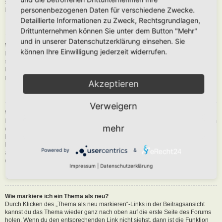
siehst du eine Schaltfläche in der Nähe des Beitrags, um diesen zu melden.
personenbezogenen Daten für verschiedene Zwecke.
Du wirst dann durch die weiteren Schritte geführt.
Detaillierte Informationen zu Zweck, Rechtsgrundlagen,
Nach oben
Drittunternehmen können Sie unter dem Button "Mehr"
und in unserer Datenschutzerklärung einsehen. Sie
Was bewirkt die „Speichern“-Schaltfläche beim Schreiben eines Beitrags?
können Ihre Einwilligung jederzeit widerrufen.
Hiermit kannst du die geschriebene Entwürfe speichern und zu einem
späteren Zeitpunkt vervollständigen und absenden. Den gesicherten Beitrag
kannst du mit der Funktion „Gespeicherte Entwürfe verwalten“ in deinem
persönlichen Bereich erneut laden.
Akzeptieren
Nach oben
Verweigern
Warum muss mein Beitrag erst freigegeben werden?
Die Board-Administration kann entschieden haben, dass in dem Forum, in dem
mehr
du einen Beitrag erstellt hast, die Beiträge zuerst geprüft werden müssen. Es
ist auch möglich, dass die Administration dich zu einer Gruppe von Benutzern
hinzugefügt hat, bei denen sie die Beiträge erst begutachten möchte, bevor sie
Powered by
&
auf der Seite sichtbar werden. Bitte kontaktiere die Board-Administration, wenn
du weitere Informationen dazu benötigst.
Impressum
|
Datenschutzerklärung
Nach oben
Wie markiere ich ein Thema als neu?
Durch Klicken des „Thema als neu markieren“-Links in der Beitragsansicht
kannst du das Thema wieder ganz nach oben auf die erste Seite des Forums
holen. Wenn du den entsprechenden Link nicht siehst, dann ist die Funktion