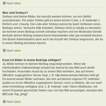
Nach oben
Was sind Smileys?
Smileys sind kleine Bilder, die benutzt werden können, um ein Gefühl
auszudrücken. Für jeden Smiley gibt es einen kurzen Code, z. B. bedeutet :)
fröhlich und :( traurig. Die Liste aller Smileys kannst du beim Verfassen eines
Beitrags sehen. Versuche bitte trotzdem, Smileys nicht zu häufig zu benutzen,
sie können einen Beitrag schnell unlesbar machen und ein Moderator könnte
deshalb deinen Beitrag entsprechend überarbeiten oder gar komplett löschen.
Die Board-Administration kann auch die Anzahl der Smileys begrenzen, die du
in einem Beitrag benutzen kannst.
Nach oben
Kann ich Bilder in meine Beiträge einfügen?
Ja, Bilder können in deinem Beitrag angezeigt werden. Wenn die
Administration Dateianhänge erlaubt hat, kannst du das Bild auch direkt
hochladen. Ansonsten musst du zu einem Bild verlinken, das auf einem
öffentlich zugänglichen Server liegt, z. B. http://www.domain.tld/mein-bild.gif.
Du kannst weder Bilder verlinken, die sich auf deinem eigenen PC befinden
(außer es ist ein öffentlich zugänglicher Server), noch zu Bildern, die nur nach
einer Anmeldung verfügbar sind, z. B. Hotmail- oder Yahoo-Mailboxen, mit
einem Passwort geschützte Seiten usw. Um das Bild anzuzeigen, benutze den
BBCode-Tag „[img]“.
Nach oben