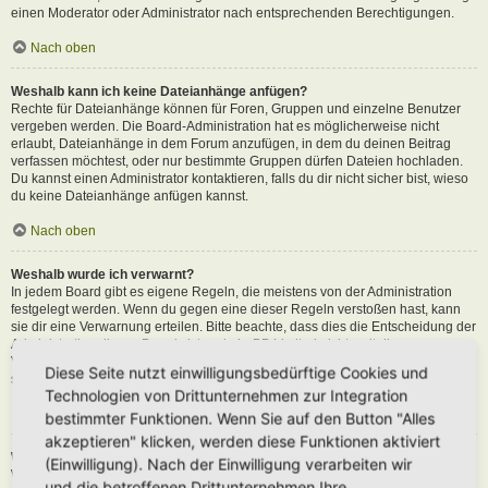
einen Moderator oder Administrator nach entsprechenden Berechtigungen.
Nach oben
Weshalb kann ich keine Dateianhänge anfügen?
Rechte für Dateianhänge können für Foren, Gruppen und einzelne Benutzer
vergeben werden. Die Board-Administration hat es möglicherweise nicht
erlaubt, Dateianhänge in dem Forum anzufügen, in dem du deinen Beitrag
verfassen möchtest, oder nur bestimmte Gruppen dürfen Dateien hochladen.
Du kannst einen Administrator kontaktieren, falls du dir nicht sicher bist, wieso
du keine Dateianhänge anfügen kannst.
Nach oben
Weshalb wurde ich verwarnt?
In jedem Board gibt es eigene Regeln, die meistens von der Administration
festgelegt werden. Wenn du gegen eine dieser Regeln verstoßen hast, kann
sie dir eine Verwarnung erteilen. Bitte beachte, dass dies die Entscheidung der
Administration dieses Boards ist und phpBB Limited nichts mit dieser
Verwarnung zu tun hat. Kontaktiere einen Administrator, sofern du die nicht
Diese Seite nutzt einwilligungsbedürftige Cookies und
sicher bist, wieso du verwarnt wurdest.
Technologien von Drittunternehmen zur Integration
Nach oben
bestimmter Funktionen. Wenn Sie auf den Button "Alles
akzeptieren" klicken, werden diese Funktionen aktiviert
Wie kann ich Beiträge den Moderatoren melden?
(Einwilligung). Nach der Einwilligung verarbeiten wir
Wenn ein Administrator die entsprechenden Berechtigungen vergeben hat,
und die betroffenen Drittunternehmen Ihre