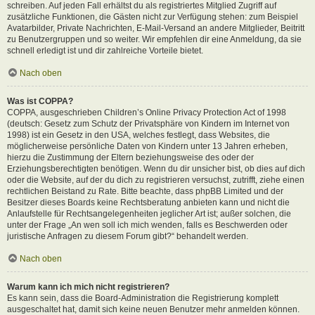
schreiben. Auf jeden Fall erhältst du als registriertes Mitglied Zugriff auf
zusätzliche Funktionen, die Gästen nicht zur Verfügung stehen: zum Beispiel
Avatarbilder, Private Nachrichten, E-Mail-Versand an andere Mitglieder, Beitritt
zu Benutzergruppen und so weiter. Wir empfehlen dir eine Anmeldung, da sie
schnell erledigt ist und dir zahlreiche Vorteile bietet.
Nach oben
Was ist COPPA?
COPPA, ausgeschrieben Children’s Online Privacy Protection Act of 1998
(deutsch: Gesetz zum Schutz der Privatsphäre von Kindern im Internet von
1998) ist ein Gesetz in den USA, welches festlegt, dass Websites, die
möglicherweise persönliche Daten von Kindern unter 13 Jahren erheben,
hierzu die Zustimmung der Eltern beziehungsweise des oder der
Erziehungsberechtigten benötigen. Wenn du dir unsicher bist, ob dies auf dich
oder die Website, auf der du dich zu registrieren versuchst, zutrifft, ziehe einen
rechtlichen Beistand zu Rate. Bitte beachte, dass phpBB Limited und der
Besitzer dieses Boards keine Rechtsberatung anbieten kann und nicht die
Anlaufstelle für Rechtsangelegenheiten jeglicher Art ist; außer solchen, die
unter der Frage „An wen soll ich mich wenden, falls es Beschwerden oder
juristische Anfragen zu diesem Forum gibt?“ behandelt werden.
Nach oben
Warum kann ich mich nicht registrieren?
Es kann sein, dass die Board-Administration die Registrierung komplett
ausgeschaltet hat, damit sich keine neuen Benutzer mehr anmelden können.