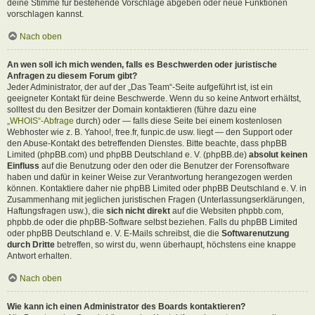
deine Stimme für bestehende Vorschläge abgeben oder neue Funktionen
vorschlagen kannst.
Nach oben
An wen soll ich mich wenden, falls es Beschwerden oder juristische
Anfragen zu diesem Forum gibt?
Jeder Administrator, der auf der „Das Team“-Seite aufgeführt ist, ist ein
geeigneter Kontakt für deine Beschwerde. Wenn du so keine Antwort erhältst,
solltest du den Besitzer der Domain kontaktieren (führe dazu eine
„WHOIS“-Abfrage
durch) oder — falls diese Seite bei einem kostenlosen
Webhoster wie z. B. Yahoo!, free.fr, funpic.de usw. liegt — den Support oder
den Abuse-Kontakt des betreffenden Dienstes. Bitte beachte, dass phpBB
Limited (phpBB.com) und phpBB Deutschland e. V. (phpBB.de)
absolut keinen
Einfluss
auf die Benutzung oder den oder die Benutzer der Forensoftware
haben und dafür in keiner Weise zur Verantwortung herangezogen werden
können. Kontaktiere daher nie phpBB Limited oder phpBB Deutschland e. V. in
Zusammenhang mit jeglichen juristischen Fragen (Unterlassungserklärungen,
Haftungsfragen usw.), die
sich nicht direkt
auf die Websiten phpbb.com,
phpbb.de oder die phpBB-Software selbst beziehen. Falls du phpBB Limited
oder phpBB Deutschland e. V. E-Mails schreibst, die die
Softwarenutzung
durch Dritte
betreffen, so wirst du, wenn überhaupt, höchstens eine knappe
Antwort erhalten.
Nach oben
Wie kann ich einen Administrator des Boards kontaktieren?