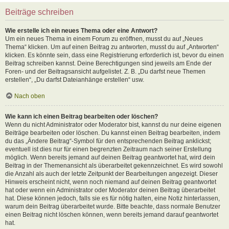
Beiträge schreiben
Wie erstelle ich ein neues Thema oder eine Antwort?
Um ein neues Thema in einem Forum zu eröffnen, musst du auf „Neues
Thema“ klicken. Um auf einen Beitrag zu antworten, musst du auf „Antworten“
klicken. Es könnte sein, dass eine Registrierung erforderlich ist, bevor du einen
Beitrag schreiben kannst. Deine Berechtigungen sind jeweils am Ende der
Foren- und der Beitragsansicht aufgelistet. Z. B. „Du darfst neue Themen
erstellen“, „Du darfst Dateianhänge erstellen“ usw.
Nach oben
Wie kann ich einen Beitrag bearbeiten oder löschen?
Wenn du nicht Administrator oder Moderator bist, kannst du nur deine eigenen
Beiträge bearbeiten oder löschen. Du kannst einen Beitrag bearbeiten, indem
du das „Ändere Beitrag“-Symbol für den entsprechenden Beitrag anklickst;
eventuell ist dies nur für einen begrenzten Zeitraum nach seiner Erstellung
möglich. Wenn bereits jemand auf deinen Beitrag geantwortet hat, wird dein
Beitrag in der Themenansicht als überarbeitet gekennzeichnet. Es wird sowohl
die Anzahl als auch der letzte Zeitpunkt der Bearbeitungen angezeigt. Dieser
Hinweis erscheint nicht, wenn noch niemand auf deinen Beitrag geantwortet
hat oder wenn ein Administrator oder Moderator deinen Beitrag überarbeitet
hat. Diese können jedoch, falls sie es für nötig halten, eine Notiz hinterlassen,
warum dein Beitrag überarbeitet wurde. Bitte beachte, dass normale Benutzer
einen Beitrag nicht löschen können, wenn bereits jemand darauf geantwortet
hat.