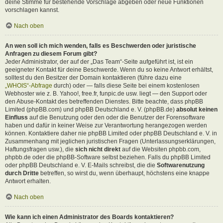
deine Stimme für bestehende Vorschläge abgeben oder neue Funktionen
vorschlagen kannst.
Nach oben
An wen soll ich mich wenden, falls es Beschwerden oder juristische
Anfragen zu diesem Forum gibt?
Jeder Administrator, der auf der „Das Team“-Seite aufgeführt ist, ist ein
geeigneter Kontakt für deine Beschwerde. Wenn du so keine Antwort erhältst,
solltest du den Besitzer der Domain kontaktieren (führe dazu eine
„WHOIS“-Abfrage
durch) oder — falls diese Seite bei einem kostenlosen
Webhoster wie z. B. Yahoo!, free.fr, funpic.de usw. liegt — den Support oder
den Abuse-Kontakt des betreffenden Dienstes. Bitte beachte, dass phpBB
Limited (phpBB.com) und phpBB Deutschland e. V. (phpBB.de)
absolut keinen
Einfluss
auf die Benutzung oder den oder die Benutzer der Forensoftware
haben und dafür in keiner Weise zur Verantwortung herangezogen werden
können. Kontaktiere daher nie phpBB Limited oder phpBB Deutschland e. V. in
Zusammenhang mit jeglichen juristischen Fragen (Unterlassungserklärungen,
Haftungsfragen usw.), die
sich nicht direkt
auf die Websiten phpbb.com,
phpbb.de oder die phpBB-Software selbst beziehen. Falls du phpBB Limited
oder phpBB Deutschland e. V. E-Mails schreibst, die die
Softwarenutzung
durch Dritte
betreffen, so wirst du, wenn überhaupt, höchstens eine knappe
Antwort erhalten.
Nach oben
Wie kann ich einen Administrator des Boards kontaktieren?