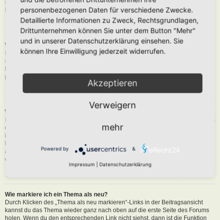
siehst du eine Schaltfläche in der Nähe des Beitrags, um diesen zu melden.
personenbezogenen Daten für verschiedene Zwecke.
Du wirst dann durch die weiteren Schritte geführt.
Detaillierte Informationen zu Zweck, Rechtsgrundlagen,
Nach oben
Drittunternehmen können Sie unter dem Button "Mehr"
und in unserer Datenschutzerklärung einsehen. Sie
Was bewirkt die „Speichern“-Schaltfläche beim Schreiben eines Beitrags?
können Ihre Einwilligung jederzeit widerrufen.
Hiermit kannst du die geschriebene Entwürfe speichern und zu einem
späteren Zeitpunkt vervollständigen und absenden. Den gesicherten Beitrag
kannst du mit der Funktion „Gespeicherte Entwürfe verwalten“ in deinem
persönlichen Bereich erneut laden.
Akzeptieren
Nach oben
Verweigern
Warum muss mein Beitrag erst freigegeben werden?
Die Board-Administration kann entschieden haben, dass in dem Forum, in dem
mehr
du einen Beitrag erstellt hast, die Beiträge zuerst geprüft werden müssen. Es
ist auch möglich, dass die Administration dich zu einer Gruppe von Benutzern
hinzugefügt hat, bei denen sie die Beiträge erst begutachten möchte, bevor sie
Powered by
&
auf der Seite sichtbar werden. Bitte kontaktiere die Board-Administration, wenn
du weitere Informationen dazu benötigst.
Impressum
|
Datenschutzerklärung
Nach oben
Wie markiere ich ein Thema als neu?
Durch Klicken des „Thema als neu markieren“-Links in der Beitragsansicht
kannst du das Thema wieder ganz nach oben auf die erste Seite des Forums
holen. Wenn du den entsprechenden Link nicht siehst, dann ist die Funktion