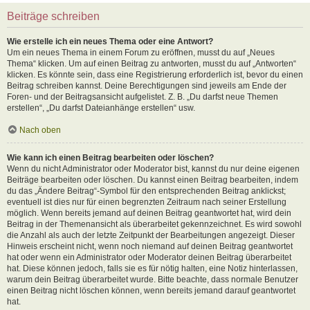
Beiträge schreiben
Wie erstelle ich ein neues Thema oder eine Antwort?
Um ein neues Thema in einem Forum zu eröffnen, musst du auf „Neues
Thema“ klicken. Um auf einen Beitrag zu antworten, musst du auf „Antworten“
klicken. Es könnte sein, dass eine Registrierung erforderlich ist, bevor du einen
Beitrag schreiben kannst. Deine Berechtigungen sind jeweils am Ende der
Foren- und der Beitragsansicht aufgelistet. Z. B. „Du darfst neue Themen
erstellen“, „Du darfst Dateianhänge erstellen“ usw.
Nach oben
Wie kann ich einen Beitrag bearbeiten oder löschen?
Wenn du nicht Administrator oder Moderator bist, kannst du nur deine eigenen
Beiträge bearbeiten oder löschen. Du kannst einen Beitrag bearbeiten, indem
du das „Ändere Beitrag“-Symbol für den entsprechenden Beitrag anklickst;
eventuell ist dies nur für einen begrenzten Zeitraum nach seiner Erstellung
möglich. Wenn bereits jemand auf deinen Beitrag geantwortet hat, wird dein
Beitrag in der Themenansicht als überarbeitet gekennzeichnet. Es wird sowohl
die Anzahl als auch der letzte Zeitpunkt der Bearbeitungen angezeigt. Dieser
Hinweis erscheint nicht, wenn noch niemand auf deinen Beitrag geantwortet
hat oder wenn ein Administrator oder Moderator deinen Beitrag überarbeitet
hat. Diese können jedoch, falls sie es für nötig halten, eine Notiz hinterlassen,
warum dein Beitrag überarbeitet wurde. Bitte beachte, dass normale Benutzer
einen Beitrag nicht löschen können, wenn bereits jemand darauf geantwortet
hat.