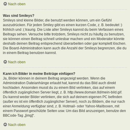
Nach oben
Was sind Smileys?
Smileys sind kleine Bilder, die benutzt werden können, um ein Gefühl
auszudrücken. Für jeden Smiley gibt es einen kurzen Code, z. B. bedeutet :)
fröhlich und :( traurig. Die Liste aller Smileys kannst du beim Verfassen eines
Beitrags sehen. Versuche bitte trotzdem, Smileys nicht zu häufig zu benutzen,
sie können einen Beitrag schnell unlesbar machen und ein Moderator könnte
deshalb deinen Beitrag entsprechend überarbeiten oder gar komplett löschen.
Die Board-Administration kann auch die Anzahl der Smileys begrenzen, die du
in einem Beitrag benutzen kannst.
Nach oben
Kann ich Bilder in meine Beiträge einfügen?
Ja, Bilder können in deinem Beitrag angezeigt werden. Wenn die
Administration Dateianhänge erlaubt hat, kannst du das Bild auch direkt
hochladen. Ansonsten musst du zu einem Bild verlinken, das auf einem
öffentlich zugänglichen Server liegt, z. B. http://www.domain.tld/mein-bild.gif.
Du kannst weder Bilder verlinken, die sich auf deinem eigenen PC befinden
(außer es ist ein öffentlich zugänglicher Server), noch zu Bildern, die nur nach
einer Anmeldung verfügbar sind, z. B. Hotmail- oder Yahoo-Mailboxen, mit
einem Passwort geschützte Seiten usw. Um das Bild anzuzeigen, benutze den
BBCode-Tag „[img]“.
Nach oben