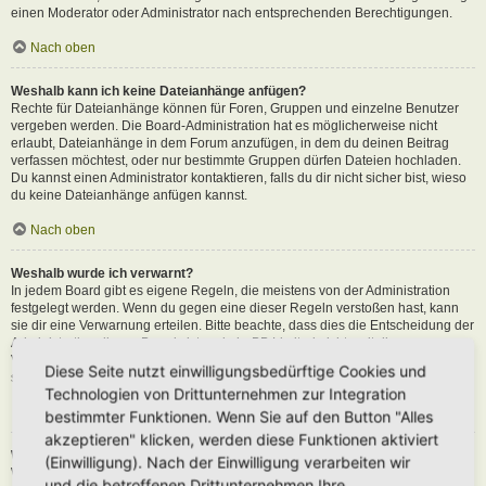
einen Moderator oder Administrator nach entsprechenden Berechtigungen.
Nach oben
Weshalb kann ich keine Dateianhänge anfügen?
Rechte für Dateianhänge können für Foren, Gruppen und einzelne Benutzer
vergeben werden. Die Board-Administration hat es möglicherweise nicht
erlaubt, Dateianhänge in dem Forum anzufügen, in dem du deinen Beitrag
verfassen möchtest, oder nur bestimmte Gruppen dürfen Dateien hochladen.
Du kannst einen Administrator kontaktieren, falls du dir nicht sicher bist, wieso
du keine Dateianhänge anfügen kannst.
Nach oben
Weshalb wurde ich verwarnt?
In jedem Board gibt es eigene Regeln, die meistens von der Administration
festgelegt werden. Wenn du gegen eine dieser Regeln verstoßen hast, kann
sie dir eine Verwarnung erteilen. Bitte beachte, dass dies die Entscheidung der
Administration dieses Boards ist und phpBB Limited nichts mit dieser
Verwarnung zu tun hat. Kontaktiere einen Administrator, sofern du die nicht
Diese Seite nutzt einwilligungsbedürftige Cookies und
sicher bist, wieso du verwarnt wurdest.
Technologien von Drittunternehmen zur Integration
Nach oben
bestimmter Funktionen. Wenn Sie auf den Button "Alles
akzeptieren" klicken, werden diese Funktionen aktiviert
Wie kann ich Beiträge den Moderatoren melden?
(Einwilligung). Nach der Einwilligung verarbeiten wir
Wenn ein Administrator die entsprechenden Berechtigungen vergeben hat,
und die betroffenen Drittunternehmen Ihre