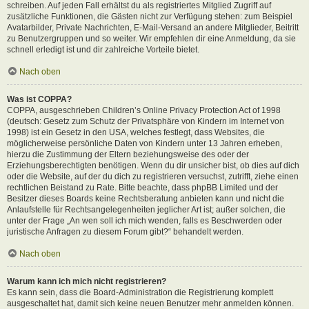
schreiben. Auf jeden Fall erhältst du als registriertes Mitglied Zugriff auf
zusätzliche Funktionen, die Gästen nicht zur Verfügung stehen: zum Beispiel
Avatarbilder, Private Nachrichten, E-Mail-Versand an andere Mitglieder, Beitritt
zu Benutzergruppen und so weiter. Wir empfehlen dir eine Anmeldung, da sie
schnell erledigt ist und dir zahlreiche Vorteile bietet.
Nach oben
Was ist COPPA?
COPPA, ausgeschrieben Children’s Online Privacy Protection Act of 1998
(deutsch: Gesetz zum Schutz der Privatsphäre von Kindern im Internet von
1998) ist ein Gesetz in den USA, welches festlegt, dass Websites, die
möglicherweise persönliche Daten von Kindern unter 13 Jahren erheben,
hierzu die Zustimmung der Eltern beziehungsweise des oder der
Erziehungsberechtigten benötigen. Wenn du dir unsicher bist, ob dies auf dich
oder die Website, auf der du dich zu registrieren versuchst, zutrifft, ziehe einen
rechtlichen Beistand zu Rate. Bitte beachte, dass phpBB Limited und der
Besitzer dieses Boards keine Rechtsberatung anbieten kann und nicht die
Anlaufstelle für Rechtsangelegenheiten jeglicher Art ist; außer solchen, die
unter der Frage „An wen soll ich mich wenden, falls es Beschwerden oder
juristische Anfragen zu diesem Forum gibt?“ behandelt werden.
Nach oben
Warum kann ich mich nicht registrieren?
Es kann sein, dass die Board-Administration die Registrierung komplett
ausgeschaltet hat, damit sich keine neuen Benutzer mehr anmelden können.