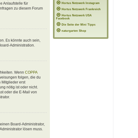
 Anlaufstelle für
Hortus Netzwerk Instagram
e Anfragen zu diesem Forum
Hortus Netzwerk Frankreich
Hortus Netzwerk USA
Facebook
Die Seite der Mini Tipps
naturgarten Shop
en. Es könnte auch sein,
Board-Administration.
ichkeiten. Wenn
COPPA
nweisungen folgen, die du
 Mitglieder erst
ng nötig ist oder nicht.
st oder die E-Mail von
rator.
 einen Board-Administrator,
 Administrator lösen muss.