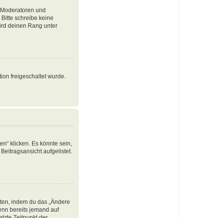
e Moderatoren und
Bitte schreibe keine
ird deinen Rang unter
ion freigeschaltet wurde.
n“ klicken. Es könnte sein,
Beitragsansicht aufgelistet.
iten, indem du das „Ändere
Wenn bereits jemand auf
tzte Zeitpunkt der