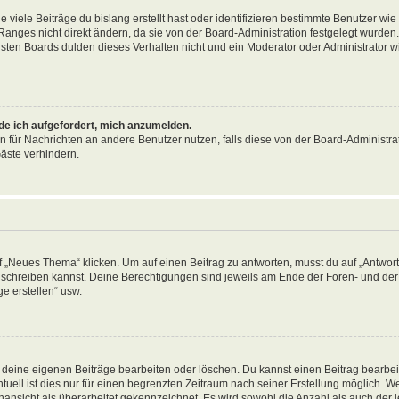
viele Beiträge du bislang erstellt hast oder identifizieren bestimmte Benutzer wi
anges nicht direkt ändern, da sie von der Board-Administration festgelegt wurden. 
ten Boards dulden dieses Verhalten nicht und ein Moderator oder Administrator w
rde ich aufgefordert, mich anzumelden.
on für Nachrichten an andere Benutzer nutzen, falls diese von der Board-Administrat
äste verhindern.
„Neues Thema“ klicken. Um auf einen Beitrag zu antworten, musst du auf „Antworte
ag schreiben kannst. Deine Berechtigungen sind jeweils am Ende der Foren- und der 
e erstellen“ usw.
r deine eigenen Beiträge bearbeiten oder löschen. Du kannst einen Beitrag bearbe
tuell ist dies nur für einen begrenzten Zeitraum nach seiner Erstellung möglich. 
nansicht als überarbeitet gekennzeichnet. Es wird sowohl die Anzahl als auch der le