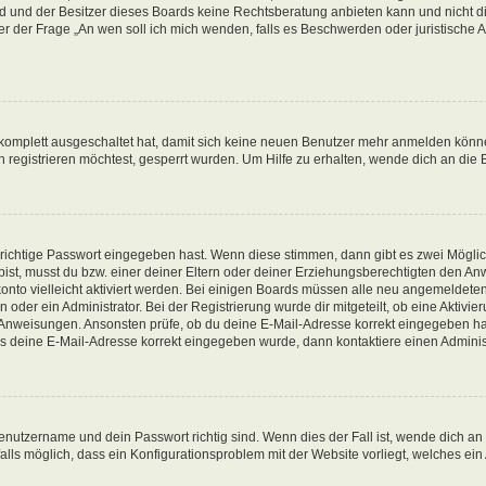
d und der Besitzer dieses Boards keine Rechtsberatung anbieten kann und nicht die
nter der Frage „An wen soll ich mich wenden, falls es Beschwerden oder juristisch
g komplett ausgeschaltet hat, damit sich keine neuen Benutzer mehr anmelden könn
registrieren möchtest, gesperrt wurden. Um Hilfe zu erhalten, wende dich an die 
 richtige Passwort eingegeben hast. Wenn diese stimmen, dann gibt es zwei Mögl
t bist, musst du bzw. einer deiner Eltern oder deiner Erziehungsberechtigten den A
konto vielleicht aktiviert werden. Bei einigen Boards müssen alle neu angemeldeten
oder ein Administrator. Bei der Registrierung wurde dir mitgeteilt, ob eine Aktivieru
n Anweisungen. Ansonsten prüfe, ob du deine E-Mail-Adresse korrekt eingegeben ha
ass deine E-Mail-Adresse korrekt eingegeben wurde, dann kontaktiere einen Administ
enutzername und dein Passwort richtig sind. Wenn dies der Fall ist, wende dich an
alls möglich, dass ein Konfigurationsproblem mit der Website vorliegt, welches ein