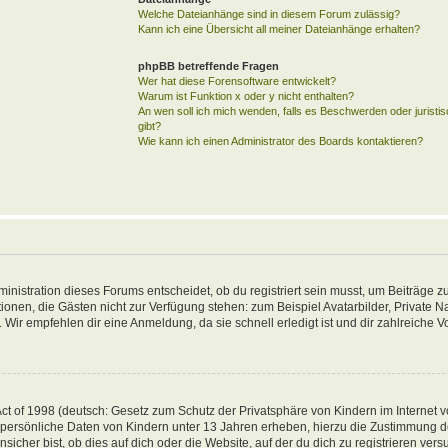
Welche Dateianhänge sind in diesem Forum zulässig?
Kann ich eine Übersicht all meiner Dateianhänge erhalten?
phpBB betreffende Fragen
Wer hat diese Forensoftware entwickelt?
Warum ist Funktion x oder y nicht enthalten?
An wen soll ich mich wenden, falls es Beschwerden oder jurist
gibt?
Wie kann ich einen Administrator des Boards kontaktieren?
inistration dieses Forums entscheidet, ob du registriert sein musst, um Beiträge zu
unktionen, die Gästen nicht zur Verfügung stehen: zum Beispiel Avatarbilder, Private 
 Wir empfehlen dir eine Anmeldung, da sie schnell erledigt ist und dir zahlreiche Vor
t of 1998 (deutsch: Gesetz zum Schutz der Privatsphäre von Kindern im Internet vo
 persönliche Daten von Kindern unter 13 Jahren erheben, hierzu die Zustimmung 
her bist, ob dies auf dich oder die Website, auf der du dich zu registrieren versuch