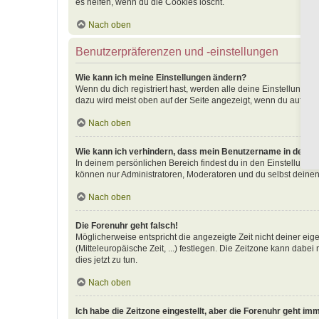
es helfen, wenn du die Cookies löscht.
Nach oben
Benutzerpräferenzen und -einstellungen
Wie kann ich meine Einstellungen ändern?
Wenn du dich registriert hast, werden alle deine Einstellunge
dazu wird meist oben auf der Seite angezeigt, wenn du auf dei
Nach oben
Wie kann ich verhindern, dass mein Benutzername in der Onl
In deinem persönlichen Bereich findest du in den Einstellunge
können nur Administratoren, Moderatoren und du selbst deinen
Nach oben
Die Forenuhr geht falsch!
Möglicherweise entspricht die angezeigte Zeit nicht deiner eige
(Mitteleuropäische Zeit, ...) festlegen. Die Zeitzone kann dabei
dies jetzt zu tun.
Nach oben
Ich habe die Zeitzone eingestellt, aber die Forenuhr geht im