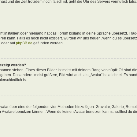
 hast und die Zeit trotzdem noch falsch ist, geht die Uhr des Servers vermutlich fals
t installiert oder niemand hat das Forum bislang in deine Sprache übersetzt. Frag
ieren kann. Falls es noch nicht existiert, würden wir uns freuen, wenn du es überse
d
oder auf
phpBB.de
gefunden werden.
gezeigt werden?
amen stehen. Eines dieser Bilder ist meist mit deinem Rang verknüpft: Oft sind di
eben. Das andere, meist größere, Bild wird auch als „Avatar“ bezeichnet. Es hande
erschiedlich ist.
 Avatar über eine der folgenden vier Methoden hinzufügen: Gravatar, Galerie, Remo
 Avatare benutzen können. Wenn du keinen Avatar benutzen kannst, solltest du di