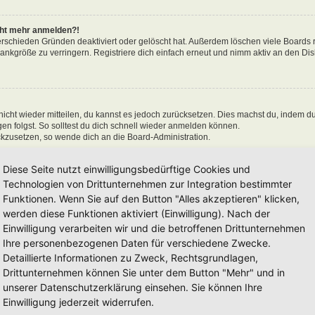
icht mehr anmelden?!
erschieden Gründen deaktiviert oder gelöscht hat. Außerdem löschen viele Boards r
nkgröße zu verringern. Registriere dich einfach erneut und nimm aktiv an den Disk
 nicht wieder mitteilen, du kannst es jedoch zurücksetzen. Dies machst du, indem d
n folgst. So solltest du dich schnell wieder anmelden können.
ückzusetzen, so wende dich an die Board-Administration.
Diese Seite nutzt einwilligungsbedürftige Cookies und
Technologien von Drittunternehmen zur Integration bestimmter
Funktionen. Wenn Sie auf den Button "Alles akzeptieren" klicken,
en“ nicht auswählst, wirst du nur für eine Sitzung angemeldet. Dies verhindert 
n, kannst du das Kästchen „Angemeldet bleiben“ beim Anmelden auswählen. Dies is
werden diese Funktionen aktiviert (Einwilligung). Nach der
einem Internetcafé, befindest. Wenn diese Option nicht zur Verfügung steht, dann w
Einwilligung verarbeiten wir und die betroffenen Drittunternehmen
Ihre personenbezogenen Daten für verschiedene Zwecke.
Detaillierte Informationen zu Zweck, Rechtsgrundlagen,
Drittunternehmen können Sie unter dem Button "Mehr" und in
unserer Datenschutzerklärung einsehen. Sie können Ihre
 hat und die dafür sorgen, dass du im Forum angemeldet bleibst. Außerdem ermögli
Einwilligung jederzeit widerrufen.
 sie von der Board-Administration aktiviert wurden. Wenn du Probleme bei der An-