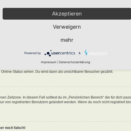
Akzeptieren
Verweigern
n in der Datenbank des Boards gespeichert. Um diese zu ändern, gehe in den „Persö
mehr
nen Benutzernamen klickst. Dort kannst du alle deine Einstellungen ändern.
Powered by
&
ine-Liste auftaucht?
Impressum
|
Datenschutzerklärung
n eine Option „Meinen Online-Status während dieser Sitzung verbergen“. Wenn du d
 Online-Status sehen. Du wirst dann als unsichtbarer Besucher gezählt.
nen Zeitzone. In diesem Fall solltest du im „Persönlichen Bereich“ die für dich pa
 nur von registrierten Benutzern geändert werden. Wenn du noch nicht registriert bist
mer noch falsch!