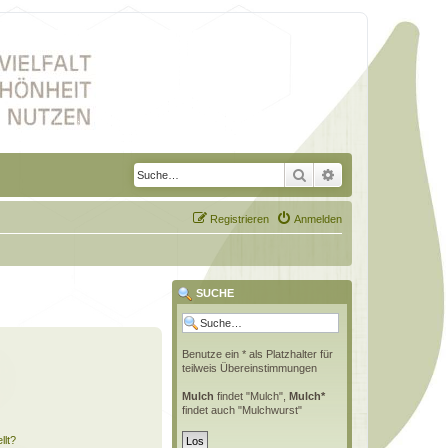
Suche
Erweiterte Suche
Registrieren
Anmelden
SUCHE
Benutze ein * als Platzhalter für
teilweis Übereinstimmungen
Mulch
findet "Mulch",
Mulch*
findet auch "Mulchwurst"
llt?