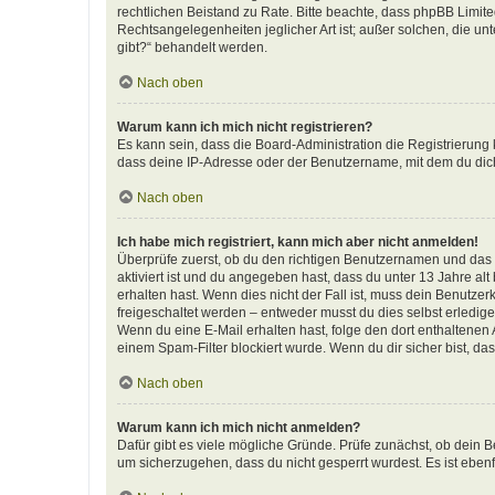
rechtlichen Beistand zu Rate. Bitte beachte, dass phpBB Limite
Rechtsangelegenheiten jeglicher Art ist; außer solchen, die u
gibt?“ behandelt werden.
Nach oben
Warum kann ich mich nicht registrieren?
Es kann sein, dass die Board-Administration die Registrierun
dass deine IP-Adresse oder der Benutzername, mit dem du dich 
Nach oben
Ich habe mich registriert, kann mich aber nicht anmelden!
Überprüfe zuerst, ob du den richtigen Benutzernamen und das
aktiviert ist und du angegeben hast, dass du unter 13 Jahre al
erhalten hast. Wenn dies nicht der Fall ist, muss dein Benutzer
freigeschaltet werden – entweder musst du dies selbst erledigen 
Wenn du eine E-Mail erhalten hast, folge den dort enthaltene
einem Spam-Filter blockiert wurde. Wenn du dir sicher bist, d
Nach oben
Warum kann ich mich nicht anmelden?
Dafür gibt es viele mögliche Gründe. Prüfe zunächst, ob dein B
um sicherzugehen, dass du nicht gesperrt wurdest. Es ist ebenf