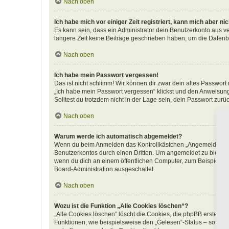
Nach oben
Ich habe mich vor einiger Zeit registriert, kann mich aber n
Es kann sein, dass ein Administrator dein Benutzerkonto aus v
längere Zeit keine Beiträge geschrieben haben, um die Datenba
Nach oben
Ich habe mein Passwort vergessen!
Das ist nicht schlimm! Wir können dir zwar dein altes Passwort
„Ich habe mein Passwort vergessen“ klickst und den Anweisunge
Solltest du trotzdem nicht in der Lage sein, dein Passwort zur
Nach oben
Warum werde ich automatisch abgemeldet?
Wenn du beim Anmelden das Kontrollkästchen „Angemeldet bleib
Benutzerkontos durch einen Dritten. Um angemeldet zu bleibe
wenn du dich an einem öffentlichen Computer, zum Beispiel in 
Board-Administration ausgeschaltet.
Nach oben
Wozu ist die Funktion „Alle Cookies löschen“?
„Alle Cookies löschen“ löscht die Cookies, die phpBB erstellt
Funktionen, wie beispielsweise den „Gelesen“-Status – sofern