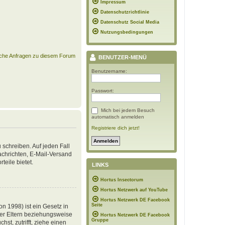
Impressum
Datenschutzrichtlinie
Datenschutz Social Media
Nutzungsbedingungen
ische Anfragen zu diesem Forum
BENUTZER-MENÜ
Benutzername:
Passwort:
Mich bei jedem Besuch
automatisch anmelden
Registriere dich jetzt!
 schreiben. Auf jeden Fall
Nachrichten, E-Mail-Versand
teile bietet.
LINKS
Hortus Insectorum
Hortus Netzwerk auf YouTube
Hortus Netzwerk DE Facebook
Seite
n 1998) ist ein Gesetz in
der Eltern beziehungsweise
Hortus Netzwerk DE Facebook
Gruppe
st, zutrifft, ziehe einen