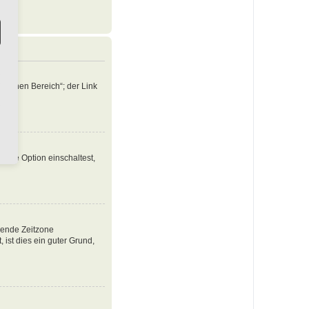
nlichen Bereich“; der Link
iese Option einschaltest,
ssende Zeitzone
, ist dies ein guter Grund,