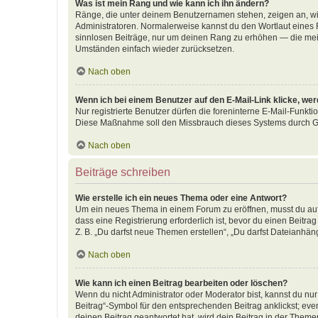
Was ist mein Rang und wie kann ich ihn ändern?
Ränge, die unter deinem Benutzernamen stehen, zeigen an, wie 
Administratoren. Normalerweise kannst du den Wortlaut eines R
sinnlosen Beiträge, nur um deinen Rang zu erhöhen — die meis
Umständen einfach wieder zurücksetzen.
Nach oben
Wenn ich bei einem Benutzer auf den E-Mail-Link klicke, we
Nur registrierte Benutzer dürfen die foreninterne E-Mail-Funkti
Diese Maßnahme soll den Missbrauch dieses Systems durch G
Nach oben
Beiträge schreiben
Wie erstelle ich ein neues Thema oder eine Antwort?
Um ein neues Thema in einem Forum zu eröffnen, musst du auf 
dass eine Registrierung erforderlich ist, bevor du einen Beitr
Z. B. „Du darfst neue Themen erstellen“, „Du darfst Dateianhäng
Nach oben
Wie kann ich einen Beitrag bearbeiten oder löschen?
Wenn du nicht Administrator oder Moderator bist, kannst du nu
Beitrag“-Symbol für den entsprechenden Beitrag anklickst; even
deinen Beitrag geantwortet hat, wird dein Beitrag in der Theme