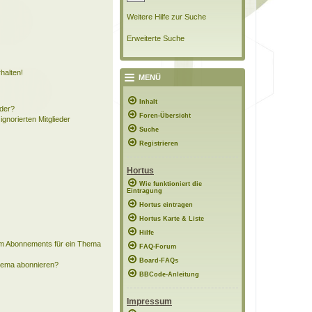
Weitere Hilfe zur Suche
Erweiterte Suche
halten!
MENÜ
Inhalt
eder?
Foren-Übersicht
ignorierten Mitglieder
Suche
Registrieren
Hortus
Wie funktioniert die
Eintragung
Hortus eintragen
Hortus Karte & Liste
Hilfe
em Abonnements für ein Thema
FAQ-Forum
Board-FAQs
Thema abonnieren?
BBCode-Anleitung
Impressum