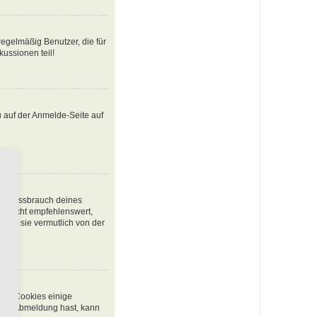
egelmäßig Benutzer, die für
ussionen teil!
u auf der Anmelde-Seite auf
den Missbrauch deines
t nicht empfehlenswert,
urde sie vermutlich von der
chen Cookies einige
 oder Abmeldung hast, kann