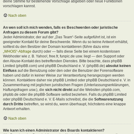
deine Stimme für bestehende Vorschläge abgeben oder neue Funktionen
vorschlagen kannst.
Nach oben
An wen soll ich mich wenden, falls es Beschwerden oder juristische
Anfragen zu diesem Forum gibt?
Jeder Administrator, der auf der „Das Team“-Seite aufgeführt ist, ist ein
geeigneter Kontakt für deine Beschwerde. Wenn du so keine Antwort erhältst,
solltest du den Besitzer der Domain kontaktieren (führe dazu eine
„WHOIS“-Abfrage
durch) oder — falls diese Seite bei einem kostenlosen
Webhoster wie z. B. Yahoo!, free.fr, funpic.de usw. liegt — den Support oder
den Abuse-Kontakt des betreffenden Dienstes. Bitte beachte, dass phpBB
Limited (phpBB.com) und phpBB Deutschland e. V. (phpBB.de)
absolut keinen
Einfluss
auf die Benutzung oder den oder die Benutzer der Forensoftware
haben und dafür in keiner Weise zur Verantwortung herangezogen werden
können. Kontaktiere daher nie phpBB Limited oder phpBB Deutschland e. V. in
Zusammenhang mit jeglichen juristischen Fragen (Unterlassungserklärungen,
Haftungsfragen usw.), die
sich nicht direkt
auf die Websiten phpbb.com,
phpbb.de oder die phpBB-Software selbst beziehen. Falls du phpBB Limited
oder phpBB Deutschland e. V. E-Mails schreibst, die die
Softwarenutzung
durch Dritte
betreffen, so wirst du, wenn überhaupt, höchstens eine knappe
Antwort erhalten.
Nach oben
Wie kann ich einen Administrator des Boards kontaktieren?