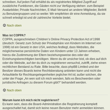
schreiben. Auf jeden Fall erhältst du als registriertes Mitglied Zugriff auf
zusätzliche Funktionen, die Gästen nicht zur Verfügung stehen: zum Beispiel
Avatarbilder, Private Nachrichten, E-Mail-Versand an andere Mitglieder, Beitritt
zu Benutzergruppen und so weiter. Wir empfehlen dir eine Anmeldung, da sie
schnell erledigt ist und dir zahlreiche Vorteile bietet.
Nach oben
Was ist COPPA?
COPPA, ausgeschrieben Children’s Online Privacy Protection Act of 1998
(deutsch: Gesetz zum Schutz der Privatsphäre von Kindern im Internet von
1998) ist ein Gesetz in den USA, welches festlegt, dass Websites, die
möglicherweise persönliche Daten von Kindern unter 13 Jahren erheben,
hierzu die Zustimmung der Eltern beziehungsweise des oder der
Erziehungsberechtigten benötigen. Wenn du dir unsicher bist, ob dies auf dich
oder die Website, auf der du dich zu registrieren versuchst, zutrifft, ziehe einen
rechtlichen Beistand zu Rate. Bitte beachte, dass phpBB Limited und der
Besitzer dieses Boards keine Rechtsberatung anbieten kann und nicht die
Anlaufstelle für Rechtsangelegenheiten jeglicher Art ist; außer solchen, die
unter der Frage „An wen soll ich mich wenden, falls es Beschwerden oder
juristische Anfragen zu diesem Forum gibt?“ behandelt werden.
Nach oben
Warum kann ich mich nicht registrieren?
Es kann sein, dass die Board-Administration die Registrierung komplett
ausgeschaltet hat, damit sich keine neuen Benutzer mehr anmelden können.