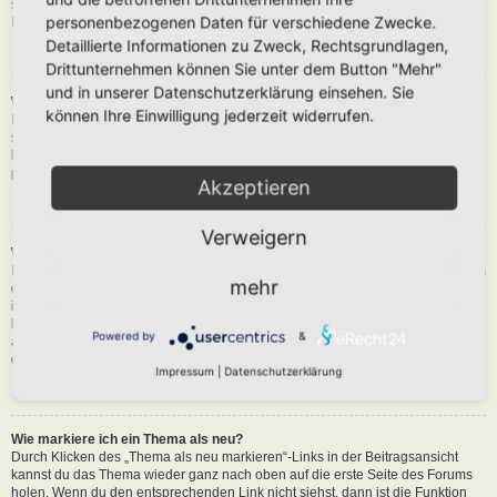
siehst du eine Schaltfläche in der Nähe des Beitrags, um diesen zu melden.
personenbezogenen Daten für verschiedene Zwecke.
Du wirst dann durch die weiteren Schritte geführt.
Detaillierte Informationen zu Zweck, Rechtsgrundlagen,
Nach oben
Drittunternehmen können Sie unter dem Button "Mehr"
und in unserer Datenschutzerklärung einsehen. Sie
Was bewirkt die „Speichern“-Schaltfläche beim Schreiben eines Beitrags?
können Ihre Einwilligung jederzeit widerrufen.
Hiermit kannst du die geschriebene Entwürfe speichern und zu einem
späteren Zeitpunkt vervollständigen und absenden. Den gesicherten Beitrag
kannst du mit der Funktion „Gespeicherte Entwürfe verwalten“ in deinem
persönlichen Bereich erneut laden.
Akzeptieren
Nach oben
Verweigern
Warum muss mein Beitrag erst freigegeben werden?
Die Board-Administration kann entschieden haben, dass in dem Forum, in dem
mehr
du einen Beitrag erstellt hast, die Beiträge zuerst geprüft werden müssen. Es
ist auch möglich, dass die Administration dich zu einer Gruppe von Benutzern
hinzugefügt hat, bei denen sie die Beiträge erst begutachten möchte, bevor sie
Powered by
&
auf der Seite sichtbar werden. Bitte kontaktiere die Board-Administration, wenn
du weitere Informationen dazu benötigst.
Impressum
|
Datenschutzerklärung
Nach oben
Wie markiere ich ein Thema als neu?
Durch Klicken des „Thema als neu markieren“-Links in der Beitragsansicht
kannst du das Thema wieder ganz nach oben auf die erste Seite des Forums
holen. Wenn du den entsprechenden Link nicht siehst, dann ist die Funktion