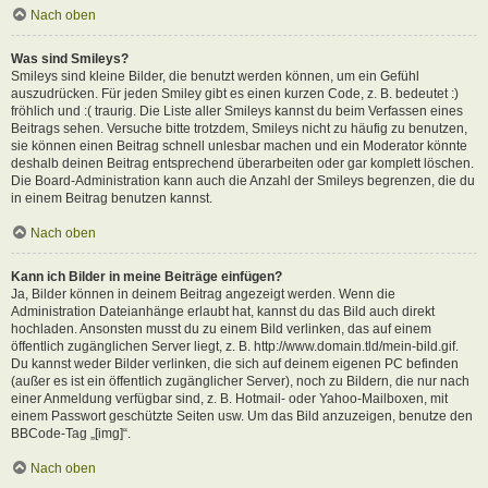
Nach oben
Was sind Smileys?
Smileys sind kleine Bilder, die benutzt werden können, um ein Gefühl
auszudrücken. Für jeden Smiley gibt es einen kurzen Code, z. B. bedeutet :)
fröhlich und :( traurig. Die Liste aller Smileys kannst du beim Verfassen eines
Beitrags sehen. Versuche bitte trotzdem, Smileys nicht zu häufig zu benutzen,
sie können einen Beitrag schnell unlesbar machen und ein Moderator könnte
deshalb deinen Beitrag entsprechend überarbeiten oder gar komplett löschen.
Die Board-Administration kann auch die Anzahl der Smileys begrenzen, die du
in einem Beitrag benutzen kannst.
Nach oben
Kann ich Bilder in meine Beiträge einfügen?
Ja, Bilder können in deinem Beitrag angezeigt werden. Wenn die
Administration Dateianhänge erlaubt hat, kannst du das Bild auch direkt
hochladen. Ansonsten musst du zu einem Bild verlinken, das auf einem
öffentlich zugänglichen Server liegt, z. B. http://www.domain.tld/mein-bild.gif.
Du kannst weder Bilder verlinken, die sich auf deinem eigenen PC befinden
(außer es ist ein öffentlich zugänglicher Server), noch zu Bildern, die nur nach
einer Anmeldung verfügbar sind, z. B. Hotmail- oder Yahoo-Mailboxen, mit
einem Passwort geschützte Seiten usw. Um das Bild anzuzeigen, benutze den
BBCode-Tag „[img]“.
Nach oben