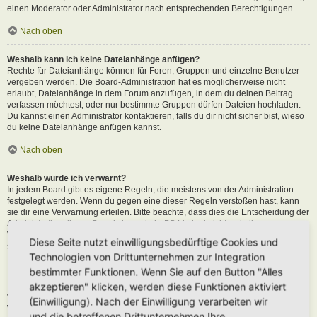
einen Moderator oder Administrator nach entsprechenden Berechtigungen.
Nach oben
Weshalb kann ich keine Dateianhänge anfügen?
Rechte für Dateianhänge können für Foren, Gruppen und einzelne Benutzer
vergeben werden. Die Board-Administration hat es möglicherweise nicht
erlaubt, Dateianhänge in dem Forum anzufügen, in dem du deinen Beitrag
verfassen möchtest, oder nur bestimmte Gruppen dürfen Dateien hochladen.
Du kannst einen Administrator kontaktieren, falls du dir nicht sicher bist, wieso
du keine Dateianhänge anfügen kannst.
Nach oben
Weshalb wurde ich verwarnt?
In jedem Board gibt es eigene Regeln, die meistens von der Administration
festgelegt werden. Wenn du gegen eine dieser Regeln verstoßen hast, kann
sie dir eine Verwarnung erteilen. Bitte beachte, dass dies die Entscheidung der
Administration dieses Boards ist und phpBB Limited nichts mit dieser
Verwarnung zu tun hat. Kontaktiere einen Administrator, sofern du die nicht
Diese Seite nutzt einwilligungsbedürftige Cookies und
sicher bist, wieso du verwarnt wurdest.
Technologien von Drittunternehmen zur Integration
Nach oben
bestimmter Funktionen. Wenn Sie auf den Button "Alles
akzeptieren" klicken, werden diese Funktionen aktiviert
Wie kann ich Beiträge den Moderatoren melden?
(Einwilligung). Nach der Einwilligung verarbeiten wir
Wenn ein Administrator die entsprechenden Berechtigungen vergeben hat,
und die betroffenen Drittunternehmen Ihre