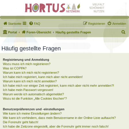
Startseite
FAQ
Registrieren
Anmelden
S
Portal
Foren-Übersicht
Häufig gestellte Fragen
u
c
Häufig gestellte Fragen
h
Registrierung und Anmeldung
e
Wozu muss ich mich registrieren?
Was ist COPPA?
Warum kann ich mich nicht registrieren?
Ich habe mich registriert, kann mich aber nicht anmelden!
Warum kann ich mich nicht anmelden?
Ich habe mich vor einiger Zeit registriert, kann mich aber nicht mehr anmelden?!
Ich habe mein Passwort vergessen!
Warum werde ich automatisch abgemeldet?
Wozu ist die Funktion „Alle Cookies löschen“?
Benutzerpräferenzen und -einstellungen
Wie kann ich meine Einstellungen ändern?
Wie kann ich verhindern, dass mein Benutzername in der Online-Liste auftaucht?
Die Forenuhr geht falsch!
Ich habe die Zeitzone eingestellt, aber die Forenuhr geht immer noch falsch!