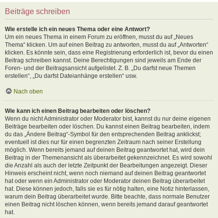
Beiträge schreiben
Wie erstelle ich ein neues Thema oder eine Antwort?
Um ein neues Thema in einem Forum zu eröffnen, musst du auf „Neues
Thema“ klicken. Um auf einen Beitrag zu antworten, musst du auf „Antworten“
klicken. Es könnte sein, dass eine Registrierung erforderlich ist, bevor du einen
Beitrag schreiben kannst. Deine Berechtigungen sind jeweils am Ende der
Foren- und der Beitragsansicht aufgelistet. Z. B. „Du darfst neue Themen
erstellen“, „Du darfst Dateianhänge erstellen“ usw.
Nach oben
Wie kann ich einen Beitrag bearbeiten oder löschen?
Wenn du nicht Administrator oder Moderator bist, kannst du nur deine eigenen
Beiträge bearbeiten oder löschen. Du kannst einen Beitrag bearbeiten, indem
du das „Ändere Beitrag“-Symbol für den entsprechenden Beitrag anklickst;
eventuell ist dies nur für einen begrenzten Zeitraum nach seiner Erstellung
möglich. Wenn bereits jemand auf deinen Beitrag geantwortet hat, wird dein
Beitrag in der Themenansicht als überarbeitet gekennzeichnet. Es wird sowohl
die Anzahl als auch der letzte Zeitpunkt der Bearbeitungen angezeigt. Dieser
Hinweis erscheint nicht, wenn noch niemand auf deinen Beitrag geantwortet
hat oder wenn ein Administrator oder Moderator deinen Beitrag überarbeitet
hat. Diese können jedoch, falls sie es für nötig halten, eine Notiz hinterlassen,
warum dein Beitrag überarbeitet wurde. Bitte beachte, dass normale Benutzer
einen Beitrag nicht löschen können, wenn bereits jemand darauf geantwortet
hat.