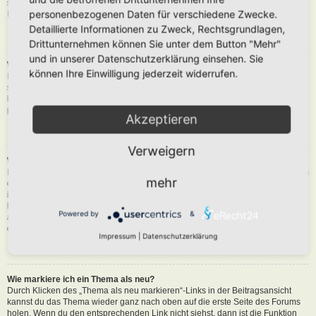
siehst du eine Schaltfläche in der Nähe des Beitrags, um diesen zu melden.
personenbezogenen Daten für verschiedene Zwecke.
Du wirst dann durch die weiteren Schritte geführt.
Detaillierte Informationen zu Zweck, Rechtsgrundlagen,
Nach oben
Drittunternehmen können Sie unter dem Button "Mehr"
und in unserer Datenschutzerklärung einsehen. Sie
Was bewirkt die „Speichern“-Schaltfläche beim Schreiben eines Beitrags?
können Ihre Einwilligung jederzeit widerrufen.
Hiermit kannst du die geschriebene Entwürfe speichern und zu einem
späteren Zeitpunkt vervollständigen und absenden. Den gesicherten Beitrag
kannst du mit der Funktion „Gespeicherte Entwürfe verwalten“ in deinem
persönlichen Bereich erneut laden.
Akzeptieren
Nach oben
Verweigern
Warum muss mein Beitrag erst freigegeben werden?
Die Board-Administration kann entschieden haben, dass in dem Forum, in dem
mehr
du einen Beitrag erstellt hast, die Beiträge zuerst geprüft werden müssen. Es
ist auch möglich, dass die Administration dich zu einer Gruppe von Benutzern
hinzugefügt hat, bei denen sie die Beiträge erst begutachten möchte, bevor sie
Powered by
&
auf der Seite sichtbar werden. Bitte kontaktiere die Board-Administration, wenn
du weitere Informationen dazu benötigst.
Impressum
|
Datenschutzerklärung
Nach oben
Wie markiere ich ein Thema als neu?
Durch Klicken des „Thema als neu markieren“-Links in der Beitragsansicht
kannst du das Thema wieder ganz nach oben auf die erste Seite des Forums
holen. Wenn du den entsprechenden Link nicht siehst, dann ist die Funktion