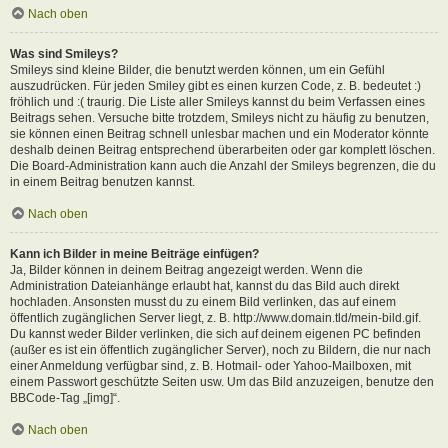
Nach oben
Was sind Smileys?
Smileys sind kleine Bilder, die benutzt werden können, um ein Gefühl
auszudrücken. Für jeden Smiley gibt es einen kurzen Code, z. B. bedeutet :)
fröhlich und :( traurig. Die Liste aller Smileys kannst du beim Verfassen eines
Beitrags sehen. Versuche bitte trotzdem, Smileys nicht zu häufig zu benutzen,
sie können einen Beitrag schnell unlesbar machen und ein Moderator könnte
deshalb deinen Beitrag entsprechend überarbeiten oder gar komplett löschen.
Die Board-Administration kann auch die Anzahl der Smileys begrenzen, die du
in einem Beitrag benutzen kannst.
Nach oben
Kann ich Bilder in meine Beiträge einfügen?
Ja, Bilder können in deinem Beitrag angezeigt werden. Wenn die
Administration Dateianhänge erlaubt hat, kannst du das Bild auch direkt
hochladen. Ansonsten musst du zu einem Bild verlinken, das auf einem
öffentlich zugänglichen Server liegt, z. B. http://www.domain.tld/mein-bild.gif.
Du kannst weder Bilder verlinken, die sich auf deinem eigenen PC befinden
(außer es ist ein öffentlich zugänglicher Server), noch zu Bildern, die nur nach
einer Anmeldung verfügbar sind, z. B. Hotmail- oder Yahoo-Mailboxen, mit
einem Passwort geschützte Seiten usw. Um das Bild anzuzeigen, benutze den
BBCode-Tag „[img]“.
Nach oben