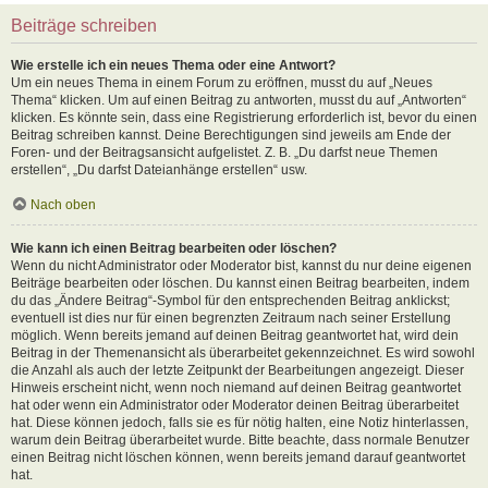
Beiträge schreiben
Wie erstelle ich ein neues Thema oder eine Antwort?
Um ein neues Thema in einem Forum zu eröffnen, musst du auf „Neues
Thema“ klicken. Um auf einen Beitrag zu antworten, musst du auf „Antworten“
klicken. Es könnte sein, dass eine Registrierung erforderlich ist, bevor du einen
Beitrag schreiben kannst. Deine Berechtigungen sind jeweils am Ende der
Foren- und der Beitragsansicht aufgelistet. Z. B. „Du darfst neue Themen
erstellen“, „Du darfst Dateianhänge erstellen“ usw.
Nach oben
Wie kann ich einen Beitrag bearbeiten oder löschen?
Wenn du nicht Administrator oder Moderator bist, kannst du nur deine eigenen
Beiträge bearbeiten oder löschen. Du kannst einen Beitrag bearbeiten, indem
du das „Ändere Beitrag“-Symbol für den entsprechenden Beitrag anklickst;
eventuell ist dies nur für einen begrenzten Zeitraum nach seiner Erstellung
möglich. Wenn bereits jemand auf deinen Beitrag geantwortet hat, wird dein
Beitrag in der Themenansicht als überarbeitet gekennzeichnet. Es wird sowohl
die Anzahl als auch der letzte Zeitpunkt der Bearbeitungen angezeigt. Dieser
Hinweis erscheint nicht, wenn noch niemand auf deinen Beitrag geantwortet
hat oder wenn ein Administrator oder Moderator deinen Beitrag überarbeitet
hat. Diese können jedoch, falls sie es für nötig halten, eine Notiz hinterlassen,
warum dein Beitrag überarbeitet wurde. Bitte beachte, dass normale Benutzer
einen Beitrag nicht löschen können, wenn bereits jemand darauf geantwortet
hat.