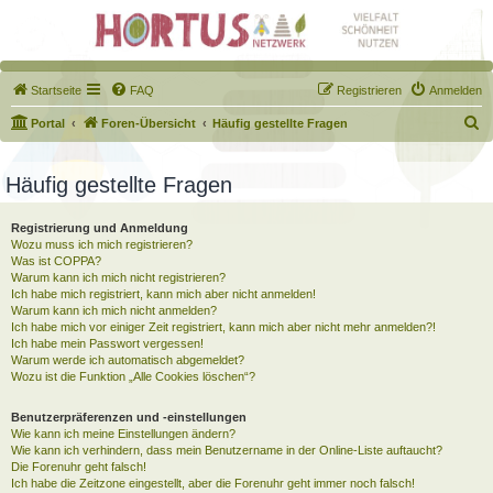
Startseite
FAQ
Registrieren
Anmelden
S
Portal
Foren-Übersicht
Häufig gestellte Fragen
u
c
Häufig gestellte Fragen
h
Registrierung und Anmeldung
e
Wozu muss ich mich registrieren?
Was ist COPPA?
Warum kann ich mich nicht registrieren?
Ich habe mich registriert, kann mich aber nicht anmelden!
Warum kann ich mich nicht anmelden?
Ich habe mich vor einiger Zeit registriert, kann mich aber nicht mehr anmelden?!
Ich habe mein Passwort vergessen!
Warum werde ich automatisch abgemeldet?
Wozu ist die Funktion „Alle Cookies löschen“?
Benutzerpräferenzen und -einstellungen
Wie kann ich meine Einstellungen ändern?
Wie kann ich verhindern, dass mein Benutzername in der Online-Liste auftaucht?
Die Forenuhr geht falsch!
Ich habe die Zeitzone eingestellt, aber die Forenuhr geht immer noch falsch!