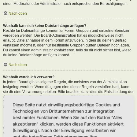
einen Moderator oder Administrator nach entsprechenden Berechtigungen.
Nach oben
Weshalb kann ich keine Dateianhänge anfügen?
Rechte für Dateianhänge können für Foren, Gruppen und einzelne Benutzer
vergeben werden. Die Board-Administration hat es möglicherweise nicht
erlaubt, Dateianhänge in dem Forum anzufügen, in dem du deinen Beitrag
verfassen möchtest, oder nur bestimmte Gruppen dürfen Dateien hochladen.
Du kannst einen Administrator kontaktieren, falls du dir nicht sicher bist, wieso
du keine Dateianhänge anfügen kannst.
Nach oben
Weshalb wurde ich verwarnt?
In jedem Board gibt es eigene Regeln, die meistens von der Administration
festgelegt werden. Wenn du gegen eine dieser Regeln verstoßen hast, kann
sie dir eine Verwarnung erteilen. Bitte beachte, dass dies die Entscheidung der
Administration dieses Boards ist und phpBB Limited nichts mit dieser
Verwarnung zu tun hat. Kontaktiere einen Administrator, sofern du die nicht
Diese Seite nutzt einwilligungsbedürftige Cookies und
sicher bist, wieso du verwarnt wurdest.
Technologien von Drittunternehmen zur Integration
Nach oben
bestimmter Funktionen. Wenn Sie auf den Button "Alles
akzeptieren" klicken, werden diese Funktionen aktiviert
Wie kann ich Beiträge den Moderatoren melden?
(Einwilligung). Nach der Einwilligung verarbeiten wir
Wenn ein Administrator die entsprechenden Berechtigungen vergeben hat,
und die betroffenen Drittunternehmen Ihre