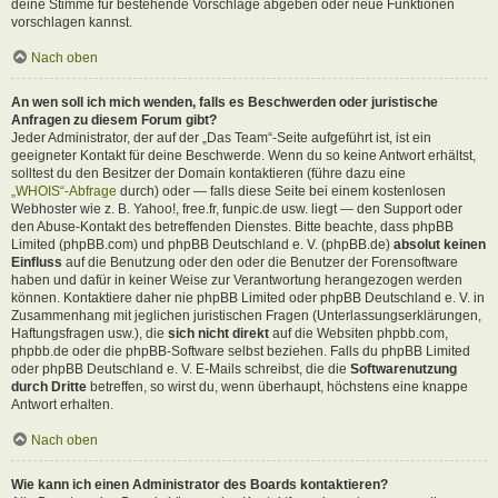
deine Stimme für bestehende Vorschläge abgeben oder neue Funktionen
vorschlagen kannst.
Nach oben
An wen soll ich mich wenden, falls es Beschwerden oder juristische
Anfragen zu diesem Forum gibt?
Jeder Administrator, der auf der „Das Team“-Seite aufgeführt ist, ist ein
geeigneter Kontakt für deine Beschwerde. Wenn du so keine Antwort erhältst,
solltest du den Besitzer der Domain kontaktieren (führe dazu eine
„WHOIS“-Abfrage
durch) oder — falls diese Seite bei einem kostenlosen
Webhoster wie z. B. Yahoo!, free.fr, funpic.de usw. liegt — den Support oder
den Abuse-Kontakt des betreffenden Dienstes. Bitte beachte, dass phpBB
Limited (phpBB.com) und phpBB Deutschland e. V. (phpBB.de)
absolut keinen
Einfluss
auf die Benutzung oder den oder die Benutzer der Forensoftware
haben und dafür in keiner Weise zur Verantwortung herangezogen werden
können. Kontaktiere daher nie phpBB Limited oder phpBB Deutschland e. V. in
Zusammenhang mit jeglichen juristischen Fragen (Unterlassungserklärungen,
Haftungsfragen usw.), die
sich nicht direkt
auf die Websiten phpbb.com,
phpbb.de oder die phpBB-Software selbst beziehen. Falls du phpBB Limited
oder phpBB Deutschland e. V. E-Mails schreibst, die die
Softwarenutzung
durch Dritte
betreffen, so wirst du, wenn überhaupt, höchstens eine knappe
Antwort erhalten.
Nach oben
Wie kann ich einen Administrator des Boards kontaktieren?