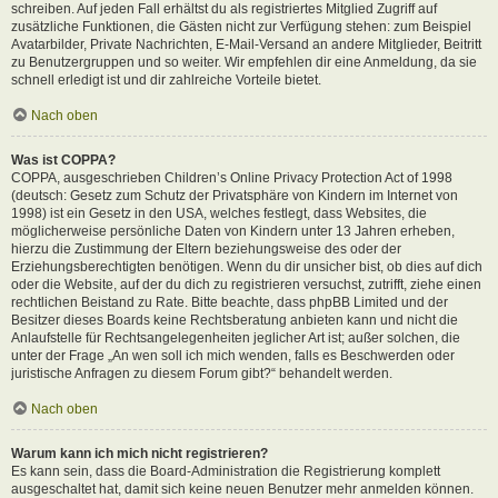
schreiben. Auf jeden Fall erhältst du als registriertes Mitglied Zugriff auf
zusätzliche Funktionen, die Gästen nicht zur Verfügung stehen: zum Beispiel
Avatarbilder, Private Nachrichten, E-Mail-Versand an andere Mitglieder, Beitritt
zu Benutzergruppen und so weiter. Wir empfehlen dir eine Anmeldung, da sie
schnell erledigt ist und dir zahlreiche Vorteile bietet.
Nach oben
Was ist COPPA?
COPPA, ausgeschrieben Children’s Online Privacy Protection Act of 1998
(deutsch: Gesetz zum Schutz der Privatsphäre von Kindern im Internet von
1998) ist ein Gesetz in den USA, welches festlegt, dass Websites, die
möglicherweise persönliche Daten von Kindern unter 13 Jahren erheben,
hierzu die Zustimmung der Eltern beziehungsweise des oder der
Erziehungsberechtigten benötigen. Wenn du dir unsicher bist, ob dies auf dich
oder die Website, auf der du dich zu registrieren versuchst, zutrifft, ziehe einen
rechtlichen Beistand zu Rate. Bitte beachte, dass phpBB Limited und der
Besitzer dieses Boards keine Rechtsberatung anbieten kann und nicht die
Anlaufstelle für Rechtsangelegenheiten jeglicher Art ist; außer solchen, die
unter der Frage „An wen soll ich mich wenden, falls es Beschwerden oder
juristische Anfragen zu diesem Forum gibt?“ behandelt werden.
Nach oben
Warum kann ich mich nicht registrieren?
Es kann sein, dass die Board-Administration die Registrierung komplett
ausgeschaltet hat, damit sich keine neuen Benutzer mehr anmelden können.