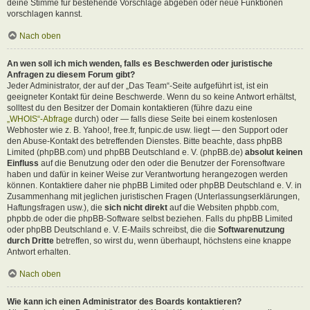
deine Stimme für bestehende Vorschläge abgeben oder neue Funktionen
vorschlagen kannst.
Nach oben
An wen soll ich mich wenden, falls es Beschwerden oder juristische
Anfragen zu diesem Forum gibt?
Jeder Administrator, der auf der „Das Team“-Seite aufgeführt ist, ist ein
geeigneter Kontakt für deine Beschwerde. Wenn du so keine Antwort erhältst,
solltest du den Besitzer der Domain kontaktieren (führe dazu eine
„WHOIS“-Abfrage
durch) oder — falls diese Seite bei einem kostenlosen
Webhoster wie z. B. Yahoo!, free.fr, funpic.de usw. liegt — den Support oder
den Abuse-Kontakt des betreffenden Dienstes. Bitte beachte, dass phpBB
Limited (phpBB.com) und phpBB Deutschland e. V. (phpBB.de)
absolut keinen
Einfluss
auf die Benutzung oder den oder die Benutzer der Forensoftware
haben und dafür in keiner Weise zur Verantwortung herangezogen werden
können. Kontaktiere daher nie phpBB Limited oder phpBB Deutschland e. V. in
Zusammenhang mit jeglichen juristischen Fragen (Unterlassungserklärungen,
Haftungsfragen usw.), die
sich nicht direkt
auf die Websiten phpbb.com,
phpbb.de oder die phpBB-Software selbst beziehen. Falls du phpBB Limited
oder phpBB Deutschland e. V. E-Mails schreibst, die die
Softwarenutzung
durch Dritte
betreffen, so wirst du, wenn überhaupt, höchstens eine knappe
Antwort erhalten.
Nach oben
Wie kann ich einen Administrator des Boards kontaktieren?