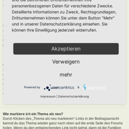
siehst du eine Schaltfläche in der Nähe des Beitrags, um diesen zu melden.
personenbezogenen Daten für verschiedene Zwecke.
Du wirst dann durch die weiteren Schritte geführt.
Detaillierte Informationen zu Zweck, Rechtsgrundlagen,
Nach oben
Drittunternehmen können Sie unter dem Button "Mehr"
und in unserer Datenschutzerklärung einsehen. Sie
Was bewirkt die „Speichern“-Schaltfläche beim Schreiben eines Beitrags?
können Ihre Einwilligung jederzeit widerrufen.
Hiermit kannst du die geschriebene Entwürfe speichern und zu einem
späteren Zeitpunkt vervollständigen und absenden. Den gesicherten Beitrag
kannst du mit der Funktion „Gespeicherte Entwürfe verwalten“ in deinem
persönlichen Bereich erneut laden.
Akzeptieren
Nach oben
Verweigern
Warum muss mein Beitrag erst freigegeben werden?
Die Board-Administration kann entschieden haben, dass in dem Forum, in dem
mehr
du einen Beitrag erstellt hast, die Beiträge zuerst geprüft werden müssen. Es
ist auch möglich, dass die Administration dich zu einer Gruppe von Benutzern
hinzugefügt hat, bei denen sie die Beiträge erst begutachten möchte, bevor sie
Powered by
&
auf der Seite sichtbar werden. Bitte kontaktiere die Board-Administration, wenn
du weitere Informationen dazu benötigst.
Impressum
|
Datenschutzerklärung
Nach oben
Wie markiere ich ein Thema als neu?
Durch Klicken des „Thema als neu markieren“-Links in der Beitragsansicht
kannst du das Thema wieder ganz nach oben auf die erste Seite des Forums
holen. Wenn du den entsprechenden Link nicht siehst, dann ist die Funktion