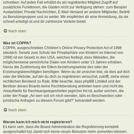
schreiben. Auf jeden Fall erhältst du als registriertes Mitglied Zugriff auf
zusätzliche Funktionen, die Gästen nicht zur Verfügung stehen: zum Beispiel
Avatarbilder, Private Nachrichten, E-Mail-Versand an andere Mitglieder, Beitritt
zu Benutzergruppen und so weiter. Wir empfehlen dir eine Anmeldung, da sie
schnell erledigt ist und dir zahlreiche Vorteile bietet.
Nach oben
Was ist COPPA?
COPPA, ausgeschrieben Children’s Online Privacy Protection Act of 1998
(deutsch: Gesetz zum Schutz der Privatsphäre von Kindern im Internet von
1998) ist ein Gesetz in den USA, welches festlegt, dass Websites, die
möglicherweise persönliche Daten von Kindern unter 13 Jahren erheben,
hierzu die Zustimmung der Eltern beziehungsweise des oder der
Erziehungsberechtigten benötigen. Wenn du dir unsicher bist, ob dies auf dich
oder die Website, auf der du dich zu registrieren versuchst, zutrifft, ziehe einen
rechtlichen Beistand zu Rate. Bitte beachte, dass phpBB Limited und der
Besitzer dieses Boards keine Rechtsberatung anbieten kann und nicht die
Anlaufstelle für Rechtsangelegenheiten jeglicher Art ist; außer solchen, die
unter der Frage „An wen soll ich mich wenden, falls es Beschwerden oder
juristische Anfragen zu diesem Forum gibt?“ behandelt werden.
Nach oben
Warum kann ich mich nicht registrieren?
Es kann sein, dass die Board-Administration die Registrierung komplett
ausgeschaltet hat, damit sich keine neuen Benutzer mehr anmelden können.