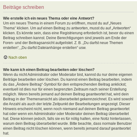
Beiträge schreiben
Wie erstelle ich ein neues Thema oder eine Antwort?
Um ein neues Thema in einem Forum zu eröffnen, musst du auf „Neues
Thema“ klicken. Um auf einen Beitrag zu antworten, musst du auf „Antworten“
klicken. Es könnte sein, dass eine Registrierung erforderlich ist, bevor du einen
Beitrag schreiben kannst. Deine Berechtigungen sind jeweils am Ende der
Foren- und der Beitragsansicht aufgelistet. Z. B. „Du darfst neue Themen
erstellen“, „Du darfst Dateianhänge erstellen“ usw.
Nach oben
Wie kann ich einen Beitrag bearbeiten oder löschen?
Wenn du nicht Administrator oder Moderator bist, kannst du nur deine eigenen
Beiträge bearbeiten oder löschen. Du kannst einen Beitrag bearbeiten, indem
du das „Ändere Beitrag“-Symbol für den entsprechenden Beitrag anklickst;
eventuell ist dies nur für einen begrenzten Zeitraum nach seiner Erstellung
möglich. Wenn bereits jemand auf deinen Beitrag geantwortet hat, wird dein
Beitrag in der Themenansicht als überarbeitet gekennzeichnet. Es wird sowohl
die Anzahl als auch der letzte Zeitpunkt der Bearbeitungen angezeigt. Dieser
Hinweis erscheint nicht, wenn noch niemand auf deinen Beitrag geantwortet
hat oder wenn ein Administrator oder Moderator deinen Beitrag überarbeitet
hat. Diese können jedoch, falls sie es für nötig halten, eine Notiz hinterlassen,
warum dein Beitrag überarbeitet wurde. Bitte beachte, dass normale Benutzer
einen Beitrag nicht löschen können, wenn bereits jemand darauf geantwortet
hat.