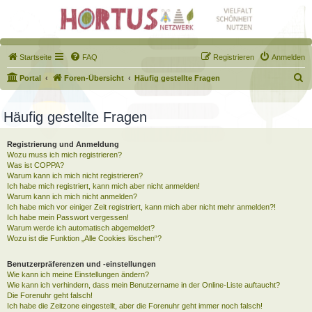
Startseite
FAQ
Registrieren
Anmelden
S
Portal
Foren-Übersicht
Häufig gestellte Fragen
u
c
Häufig gestellte Fragen
h
Registrierung und Anmeldung
e
Wozu muss ich mich registrieren?
Was ist COPPA?
Warum kann ich mich nicht registrieren?
Ich habe mich registriert, kann mich aber nicht anmelden!
Warum kann ich mich nicht anmelden?
Ich habe mich vor einiger Zeit registriert, kann mich aber nicht mehr anmelden?!
Ich habe mein Passwort vergessen!
Warum werde ich automatisch abgemeldet?
Wozu ist die Funktion „Alle Cookies löschen“?
Benutzerpräferenzen und -einstellungen
Wie kann ich meine Einstellungen ändern?
Wie kann ich verhindern, dass mein Benutzername in der Online-Liste auftaucht?
Die Forenuhr geht falsch!
Ich habe die Zeitzone eingestellt, aber die Forenuhr geht immer noch falsch!