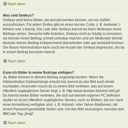
Nach oben
Was sind Smileys?
Smileys sind kleine Bilder, die benutzt werden können, um ein Gefühl
auszudrücken. Für jeden Smiley gibt es einen kurzen Code, z. B. bedeutet :)
fröhlich und :( traurig. Die Liste aller Smileys kannst du beim Verfassen eines
Beitrags sehen. Versuche bitte trotzdem, Smileys nicht zu häufig zu benutzen,
sie können einen Beitrag schnell unlesbar machen und ein Moderator könnte
deshalb deinen Beitrag entsprechend überarbeiten oder gar komplett löschen.
Die Board-Administration kann auch die Anzahl der Smileys begrenzen, die du
in einem Beitrag benutzen kannst.
Nach oben
Kann ich Bilder in meine Beiträge einfügen?
Ja, Bilder können in deinem Beitrag angezeigt werden. Wenn die
Administration Dateianhänge erlaubt hat, kannst du das Bild auch direkt
hochladen. Ansonsten musst du zu einem Bild verlinken, das auf einem
öffentlich zugänglichen Server liegt, z. B. http://www.domain.tld/mein-bild.gif.
Du kannst weder Bilder verlinken, die sich auf deinem eigenen PC befinden
(außer es ist ein öffentlich zugänglicher Server), noch zu Bildern, die nur nach
einer Anmeldung verfügbar sind, z. B. Hotmail- oder Yahoo-Mailboxen, mit
einem Passwort geschützte Seiten usw. Um das Bild anzuzeigen, benutze den
BBCode-Tag „[img]“.
Nach oben