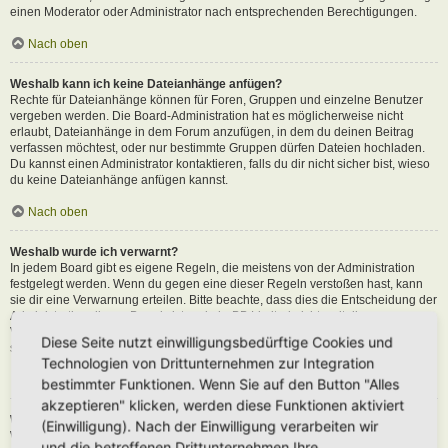
einen Moderator oder Administrator nach entsprechenden Berechtigungen.
Nach oben
Weshalb kann ich keine Dateianhänge anfügen?
Rechte für Dateianhänge können für Foren, Gruppen und einzelne Benutzer
vergeben werden. Die Board-Administration hat es möglicherweise nicht
erlaubt, Dateianhänge in dem Forum anzufügen, in dem du deinen Beitrag
verfassen möchtest, oder nur bestimmte Gruppen dürfen Dateien hochladen.
Du kannst einen Administrator kontaktieren, falls du dir nicht sicher bist, wieso
du keine Dateianhänge anfügen kannst.
Nach oben
Weshalb wurde ich verwarnt?
In jedem Board gibt es eigene Regeln, die meistens von der Administration
festgelegt werden. Wenn du gegen eine dieser Regeln verstoßen hast, kann
sie dir eine Verwarnung erteilen. Bitte beachte, dass dies die Entscheidung der
Administration dieses Boards ist und phpBB Limited nichts mit dieser
Verwarnung zu tun hat. Kontaktiere einen Administrator, sofern du die nicht
Diese Seite nutzt einwilligungsbedürftige Cookies und
sicher bist, wieso du verwarnt wurdest.
Technologien von Drittunternehmen zur Integration
Nach oben
bestimmter Funktionen. Wenn Sie auf den Button "Alles
akzeptieren" klicken, werden diese Funktionen aktiviert
Wie kann ich Beiträge den Moderatoren melden?
(Einwilligung). Nach der Einwilligung verarbeiten wir
Wenn ein Administrator die entsprechenden Berechtigungen vergeben hat,
und die betroffenen Drittunternehmen Ihre