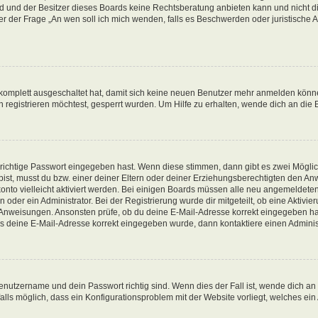
d und der Besitzer dieses Boards keine Rechtsberatung anbieten kann und nicht die
nter der Frage „An wen soll ich mich wenden, falls es Beschwerden oder juristisch
g komplett ausgeschaltet hat, damit sich keine neuen Benutzer mehr anmelden könn
registrieren möchtest, gesperrt wurden. Um Hilfe zu erhalten, wende dich an die 
 richtige Passwort eingegeben hast. Wenn diese stimmen, dann gibt es zwei Mögl
t bist, musst du bzw. einer deiner Eltern oder deiner Erziehungsberechtigten den A
konto vielleicht aktiviert werden. Bei einigen Boards müssen alle neu angemeldeten
oder ein Administrator. Bei der Registrierung wurde dir mitgeteilt, ob eine Aktivieru
n Anweisungen. Ansonsten prüfe, ob du deine E-Mail-Adresse korrekt eingegeben ha
ass deine E-Mail-Adresse korrekt eingegeben wurde, dann kontaktiere einen Administ
enutzername und dein Passwort richtig sind. Wenn dies der Fall ist, wende dich an
alls möglich, dass ein Konfigurationsproblem mit der Website vorliegt, welches ein