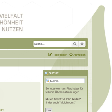
Suche
Erweiterte Suche
Registrieren
Anmelden
SUCHE
Benutze ein * als Platzhalter für
teilweis Übereinstimmungen
Mulch
findet "Mulch",
Mulch*
findet auch "Mulchwurst"
llt?