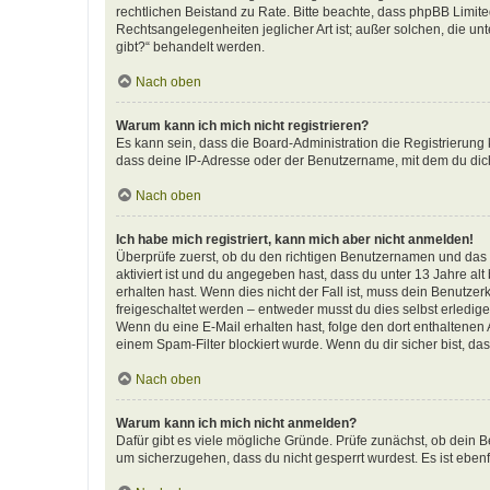
rechtlichen Beistand zu Rate. Bitte beachte, dass phpBB Limite
Rechtsangelegenheiten jeglicher Art ist; außer solchen, die u
gibt?“ behandelt werden.
Nach oben
Warum kann ich mich nicht registrieren?
Es kann sein, dass die Board-Administration die Registrierun
dass deine IP-Adresse oder der Benutzername, mit dem du dich 
Nach oben
Ich habe mich registriert, kann mich aber nicht anmelden!
Überprüfe zuerst, ob du den richtigen Benutzernamen und das
aktiviert ist und du angegeben hast, dass du unter 13 Jahre al
erhalten hast. Wenn dies nicht der Fall ist, muss dein Benutzer
freigeschaltet werden – entweder musst du dies selbst erledigen 
Wenn du eine E-Mail erhalten hast, folge den dort enthaltene
einem Spam-Filter blockiert wurde. Wenn du dir sicher bist, d
Nach oben
Warum kann ich mich nicht anmelden?
Dafür gibt es viele mögliche Gründe. Prüfe zunächst, ob dein B
um sicherzugehen, dass du nicht gesperrt wurdest. Es ist ebenf