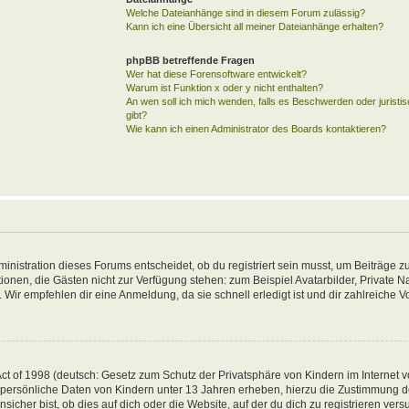
Welche Dateianhänge sind in diesem Forum zulässig?
Kann ich eine Übersicht all meiner Dateianhänge erhalten?
phpBB betreffende Fragen
Wer hat diese Forensoftware entwickelt?
Warum ist Funktion x oder y nicht enthalten?
An wen soll ich mich wenden, falls es Beschwerden oder jurist
gibt?
Wie kann ich einen Administrator des Boards kontaktieren?
inistration dieses Forums entscheidet, ob du registriert sein musst, um Beiträge zu
unktionen, die Gästen nicht zur Verfügung stehen: zum Beispiel Avatarbilder, Private 
 Wir empfehlen dir eine Anmeldung, da sie schnell erledigt ist und dir zahlreiche Vor
t of 1998 (deutsch: Gesetz zum Schutz der Privatsphäre von Kindern im Internet vo
 persönliche Daten von Kindern unter 13 Jahren erheben, hierzu die Zustimmung 
her bist, ob dies auf dich oder die Website, auf der du dich zu registrieren versuch