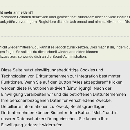
icht mehr anmelden?!
erschieden Gründen deaktiviert oder gelöscht hat. Außerdem löschen viele Boards r
nkgröße zu verringern. Registriere dich einfach erneut und nimm aktiv an den Disk
 nicht wieder mitteilen, du kannst es jedoch zurücksetzen. Dies machst du, indem d
n folgst. So solltest du dich schnell wieder anmelden können.
ückzusetzen, so wende dich an die Board-Administration.
Diese Seite nutzt einwilligungsbedürftige Cookies und
Technologien von Drittunternehmen zur Integration bestimmter
Funktionen. Wenn Sie auf den Button "Alles akzeptieren" klicken,
en“ nicht auswählst, wirst du nur für eine Sitzung angemeldet. Dies verhindert 
n, kannst du das Kästchen „Angemeldet bleiben“ beim Anmelden auswählen. Dies is
werden diese Funktionen aktiviert (Einwilligung). Nach der
einem Internetcafé, befindest. Wenn diese Option nicht zur Verfügung steht, dann w
Einwilligung verarbeiten wir und die betroffenen Drittunternehmen
Ihre personenbezogenen Daten für verschiedene Zwecke.
Detaillierte Informationen zu Zweck, Rechtsgrundlagen,
Drittunternehmen können Sie unter dem Button "Mehr" und in
unserer Datenschutzerklärung einsehen. Sie können Ihre
 hat und die dafür sorgen, dass du im Forum angemeldet bleibst. Außerdem ermögli
Einwilligung jederzeit widerrufen.
 sie von der Board-Administration aktiviert wurden. Wenn du Probleme bei der An-