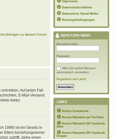
Impressum
Datenschutzrichtlinie
Datenschutz Social Media
Nutzungsbedingungen
ische Anfragen zu diesem Forum
BENUTZER-MENÜ
Benutzername:
Passwort:
Mich bei jedem Besuch
automatisch anmelden
Registriere dich jetzt!
 schreiben. Auf jeden Fall
Nachrichten, E-Mail-Versand
teile bietet.
LINKS
Hortus Insectorum
Hortus Netzwerk auf YouTube
Hortus Netzwerk DE Facebook
Seite
n 1998) ist ein Gesetz in
der Eltern beziehungsweise
Hortus Netzwerk DE Facebook
Gruppe
st, zutrifft, ziehe einen