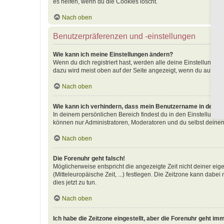
es helfen, wenn du die Cookies löscht.
Nach oben
Benutzerpräferenzen und -einstellungen
Wie kann ich meine Einstellungen ändern?
Wenn du dich registriert hast, werden alle deine Einstellunge
dazu wird meist oben auf der Seite angezeigt, wenn du auf dei
Nach oben
Wie kann ich verhindern, dass mein Benutzername in der Onl
In deinem persönlichen Bereich findest du in den Einstellunge
können nur Administratoren, Moderatoren und du selbst deinen
Nach oben
Die Forenuhr geht falsch!
Möglicherweise entspricht die angezeigte Zeit nicht deiner eige
(Mitteleuropäische Zeit, ...) festlegen. Die Zeitzone kann dabei
dies jetzt zu tun.
Nach oben
Ich habe die Zeitzone eingestellt, aber die Forenuhr geht im