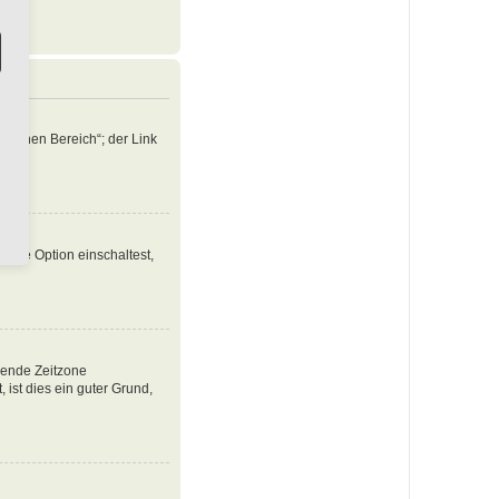
nlichen Bereich“; der Link
iese Option einschaltest,
ssende Zeitzone
, ist dies ein guter Grund,