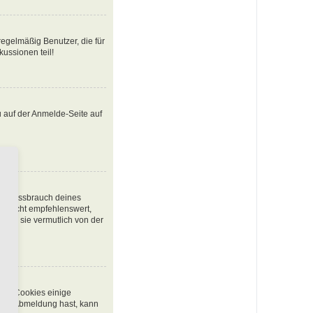
egelmäßig Benutzer, die für
ussionen teil!
u auf der Anmelde-Seite auf
den Missbrauch deines
t nicht empfehlenswert,
urde sie vermutlich von der
chen Cookies einige
 oder Abmeldung hast, kann