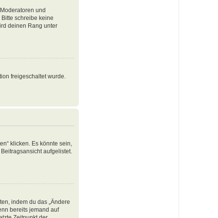
e Moderatoren und
Bitte schreibe keine
ird deinen Rang unter
ion freigeschaltet wurde.
n“ klicken. Es könnte sein,
Beitragsansicht aufgelistet.
iten, indem du das „Ändere
Wenn bereits jemand auf
tzte Zeitpunkt der