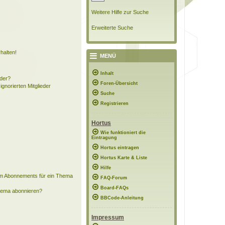
Weitere Hilfe zur Suche
Erweiterte Suche
halten!
MENÜ
Inhalt
eder?
Foren-Übersicht
ignorierten Mitglieder
Suche
Registrieren
Hortus
Wie funktioniert die
Eintragung
Hortus eintragen
Hortus Karte & Liste
Hilfe
em Abonnements für ein Thema
FAQ-Forum
Board-FAQs
Thema abonnieren?
BBCode-Anleitung
Impressum