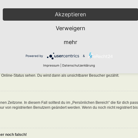
Akzeptieren
Verweigern
n in der Datenbank des Boards gespeichert. Um diese zu ändern, gehe in den „Persö
mehr
nen Benutzernamen klickst. Dort kannst du alle deine Einstellungen ändern.
Powered by
&
ine-Liste auftaucht?
Impressum
|
Datenschutzerklärung
n eine Option „Meinen Online-Status während dieser Sitzung verbergen“. Wenn du d
 Online-Status sehen. Du wirst dann als unsichtbarer Besucher gezählt.
nen Zeitzone. In diesem Fall solltest du im „Persönlichen Bereich“ die für dich pa
 nur von registrierten Benutzern geändert werden. Wenn du noch nicht registriert bist
mer noch falsch!