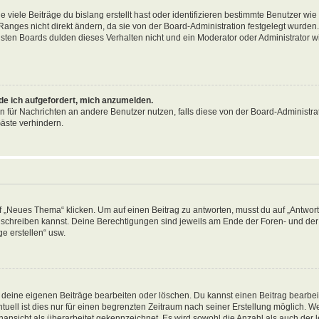
viele Beiträge du bislang erstellt hast oder identifizieren bestimmte Benutzer wi
anges nicht direkt ändern, da sie von der Board-Administration festgelegt wurden. 
ten Boards dulden dieses Verhalten nicht und ein Moderator oder Administrator w
rde ich aufgefordert, mich anzumelden.
on für Nachrichten an andere Benutzer nutzen, falls diese von der Board-Administrat
äste verhindern.
„Neues Thema“ klicken. Um auf einen Beitrag zu antworten, musst du auf „Antworte
ag schreiben kannst. Deine Berechtigungen sind jeweils am Ende der Foren- und der 
e erstellen“ usw.
r deine eigenen Beiträge bearbeiten oder löschen. Du kannst einen Beitrag bearbe
tuell ist dies nur für einen begrenzten Zeitraum nach seiner Erstellung möglich. 
nansicht als überarbeitet gekennzeichnet. Es wird sowohl die Anzahl als auch der le