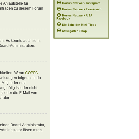
 Anlaufstelle für
Hortus Netzwerk Instagram
e Anfragen zu diesem Forum
Hortus Netzwerk Frankreich
Hortus Netzwerk USA
Facebook
Die Seite der Mini Tipps
naturgarten Shop
en. Es könnte auch sein,
Board-Administration.
ichkeiten. Wenn
COPPA
nweisungen folgen, die du
 Mitglieder erst
ng nötig ist oder nicht.
st oder die E-Mail von
rator.
 einen Board-Administrator,
 Administrator lösen muss.