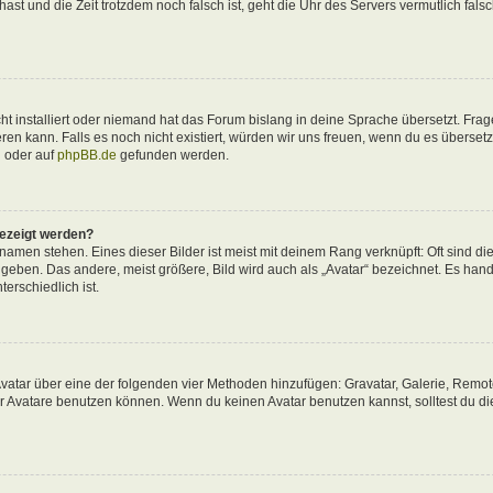
 hast und die Zeit trotzdem noch falsch ist, geht die Uhr des Servers vermutlich fals
t installiert oder niemand hat das Forum bislang in deine Sprache übersetzt. Frag
ieren kann. Falls es noch nicht existiert, würden wir uns freuen, wenn du es überse
d
oder auf
phpBB.de
gefunden werden.
gezeigt werden?
amen stehen. Eines dieser Bilder ist meist mit deinem Rang verknüpft: Oft sind di
eben. Das andere, meist größere, Bild wird auch als „Avatar“ bezeichnet. Es hande
erschiedlich ist.
 Avatar über eine der folgenden vier Methoden hinzufügen: Gravatar, Galerie, Remo
 Avatare benutzen können. Wenn du keinen Avatar benutzen kannst, solltest du di