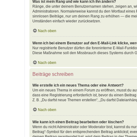
Was ist mein Rang und wie kann ich ihn ändern?
Ränge, die unter deinem Benutzernamen stehen, zeigen an, wie 
Administratoren. Normalerweise kannst du den Wortlaut eines R
sinnlosen Beiträge, nur um deinen Rang zu erhöhen — die meis
Umständen einfach wieder zurücksetzen.
Nach oben
Wenn ich bei einem Benutzer auf den E-Mail-Link klicke, we
Nur registrierte Benutzer dürfen die foreninterne E-Mail-Funkti
Diese Maßnahme soll den Missbrauch dieses Systems durch G
Nach oben
Beiträge schreiben
Wie erstelle ich ein neues Thema oder eine Antwort?
Um ein neues Thema in einem Forum zu eröffnen, musst du auf 
dass eine Registrierung erforderlich ist, bevor du einen Beitr
Z. B. „Du darfst neue Themen erstellen“, „Du darfst Dateianhäng
Nach oben
Wie kann ich einen Beitrag bearbeiten oder löschen?
Wenn du nicht Administrator oder Moderator bist, kannst du nu
Beitrag“-Symbol für den entsprechenden Beitrag anklickst; even
deinen Beitrag geantwortet hat, wird dein Beitrag in der Theme