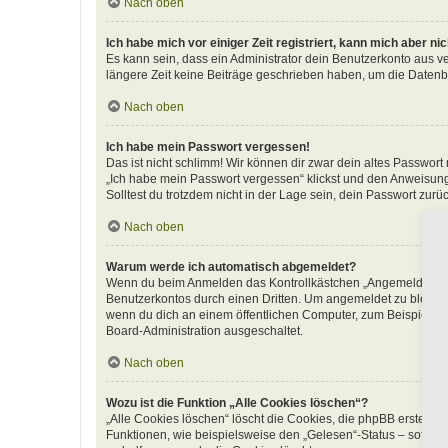
Nach oben
Ich habe mich vor einiger Zeit registriert, kann mich aber n
Es kann sein, dass ein Administrator dein Benutzerkonto aus v
längere Zeit keine Beiträge geschrieben haben, um die Datenba
Nach oben
Ich habe mein Passwort vergessen!
Das ist nicht schlimm! Wir können dir zwar dein altes Passwort
„Ich habe mein Passwort vergessen“ klickst und den Anweisunge
Solltest du trotzdem nicht in der Lage sein, dein Passwort zur
Nach oben
Warum werde ich automatisch abgemeldet?
Wenn du beim Anmelden das Kontrollkästchen „Angemeldet bleib
Benutzerkontos durch einen Dritten. Um angemeldet zu bleibe
wenn du dich an einem öffentlichen Computer, zum Beispiel in 
Board-Administration ausgeschaltet.
Nach oben
Wozu ist die Funktion „Alle Cookies löschen“?
„Alle Cookies löschen“ löscht die Cookies, die phpBB erstellt
Funktionen, wie beispielsweise den „Gelesen“-Status – sofern