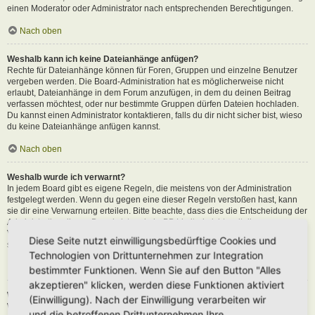
einen Moderator oder Administrator nach entsprechenden Berechtigungen.
Nach oben
Weshalb kann ich keine Dateianhänge anfügen?
Rechte für Dateianhänge können für Foren, Gruppen und einzelne Benutzer
vergeben werden. Die Board-Administration hat es möglicherweise nicht
erlaubt, Dateianhänge in dem Forum anzufügen, in dem du deinen Beitrag
verfassen möchtest, oder nur bestimmte Gruppen dürfen Dateien hochladen.
Du kannst einen Administrator kontaktieren, falls du dir nicht sicher bist, wieso
du keine Dateianhänge anfügen kannst.
Nach oben
Weshalb wurde ich verwarnt?
In jedem Board gibt es eigene Regeln, die meistens von der Administration
festgelegt werden. Wenn du gegen eine dieser Regeln verstoßen hast, kann
sie dir eine Verwarnung erteilen. Bitte beachte, dass dies die Entscheidung der
Administration dieses Boards ist und phpBB Limited nichts mit dieser
Verwarnung zu tun hat. Kontaktiere einen Administrator, sofern du die nicht
Diese Seite nutzt einwilligungsbedürftige Cookies und
sicher bist, wieso du verwarnt wurdest.
Technologien von Drittunternehmen zur Integration
Nach oben
bestimmter Funktionen. Wenn Sie auf den Button "Alles
akzeptieren" klicken, werden diese Funktionen aktiviert
Wie kann ich Beiträge den Moderatoren melden?
(Einwilligung). Nach der Einwilligung verarbeiten wir
Wenn ein Administrator die entsprechenden Berechtigungen vergeben hat,
und die betroffenen Drittunternehmen Ihre