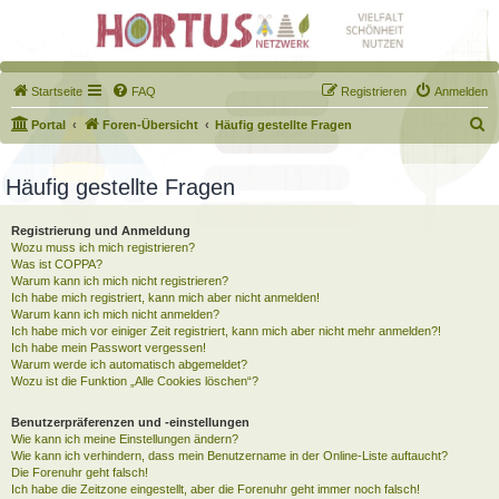
Startseite
FAQ
Registrieren
Anmelden
S
Portal
Foren-Übersicht
Häufig gestellte Fragen
u
c
Häufig gestellte Fragen
h
Registrierung und Anmeldung
e
Wozu muss ich mich registrieren?
Was ist COPPA?
Warum kann ich mich nicht registrieren?
Ich habe mich registriert, kann mich aber nicht anmelden!
Warum kann ich mich nicht anmelden?
Ich habe mich vor einiger Zeit registriert, kann mich aber nicht mehr anmelden?!
Ich habe mein Passwort vergessen!
Warum werde ich automatisch abgemeldet?
Wozu ist die Funktion „Alle Cookies löschen“?
Benutzerpräferenzen und -einstellungen
Wie kann ich meine Einstellungen ändern?
Wie kann ich verhindern, dass mein Benutzername in der Online-Liste auftaucht?
Die Forenuhr geht falsch!
Ich habe die Zeitzone eingestellt, aber die Forenuhr geht immer noch falsch!