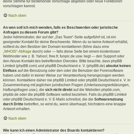
deine Stimme für bestehende Vorschläge abgeben oder neue Funktionen
vorschlagen kannst.
Nach oben
An wen soll ich mich wenden, falls es Beschwerden oder juristische
Anfragen zu diesem Forum gibt?
Jeder Administrator, der auf der „Das Team“-Seite aufgeführt ist, ist ein
geeigneter Kontakt für deine Beschwerde. Wenn du so keine Antwort erhältst,
solltest du den Besitzer der Domain kontaktieren (führe dazu eine
„WHOIS“-Abfrage
durch) oder — falls diese Seite bei einem kostenlosen
Webhoster wie z. B. Yahoo!, free.fr, funpic.de usw. liegt — den Support oder
den Abuse-Kontakt des betreffenden Dienstes. Bitte beachte, dass phpBB
Limited (phpBB.com) und phpBB Deutschland e. V. (phpBB.de)
absolut keinen
Einfluss
auf die Benutzung oder den oder die Benutzer der Forensoftware
haben und dafür in keiner Weise zur Verantwortung herangezogen werden
können. Kontaktiere daher nie phpBB Limited oder phpBB Deutschland e. V. in
Zusammenhang mit jeglichen juristischen Fragen (Unterlassungserklärungen,
Haftungsfragen usw.), die
sich nicht direkt
auf die Websiten phpbb.com,
phpbb.de oder die phpBB-Software selbst beziehen. Falls du phpBB Limited
oder phpBB Deutschland e. V. E-Mails schreibst, die die
Softwarenutzung
durch Dritte
betreffen, so wirst du, wenn überhaupt, höchstens eine knappe
Antwort erhalten.
Nach oben
Wie kann ich einen Administrator des Boards kontaktieren?