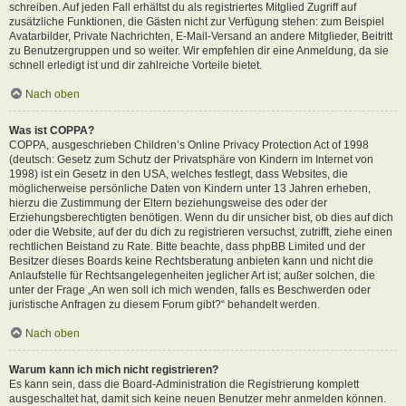
schreiben. Auf jeden Fall erhältst du als registriertes Mitglied Zugriff auf
zusätzliche Funktionen, die Gästen nicht zur Verfügung stehen: zum Beispiel
Avatarbilder, Private Nachrichten, E-Mail-Versand an andere Mitglieder, Beitritt
zu Benutzergruppen und so weiter. Wir empfehlen dir eine Anmeldung, da sie
schnell erledigt ist und dir zahlreiche Vorteile bietet.
Nach oben
Was ist COPPA?
COPPA, ausgeschrieben Children’s Online Privacy Protection Act of 1998
(deutsch: Gesetz zum Schutz der Privatsphäre von Kindern im Internet von
1998) ist ein Gesetz in den USA, welches festlegt, dass Websites, die
möglicherweise persönliche Daten von Kindern unter 13 Jahren erheben,
hierzu die Zustimmung der Eltern beziehungsweise des oder der
Erziehungsberechtigten benötigen. Wenn du dir unsicher bist, ob dies auf dich
oder die Website, auf der du dich zu registrieren versuchst, zutrifft, ziehe einen
rechtlichen Beistand zu Rate. Bitte beachte, dass phpBB Limited und der
Besitzer dieses Boards keine Rechtsberatung anbieten kann und nicht die
Anlaufstelle für Rechtsangelegenheiten jeglicher Art ist; außer solchen, die
unter der Frage „An wen soll ich mich wenden, falls es Beschwerden oder
juristische Anfragen zu diesem Forum gibt?“ behandelt werden.
Nach oben
Warum kann ich mich nicht registrieren?
Es kann sein, dass die Board-Administration die Registrierung komplett
ausgeschaltet hat, damit sich keine neuen Benutzer mehr anmelden können.