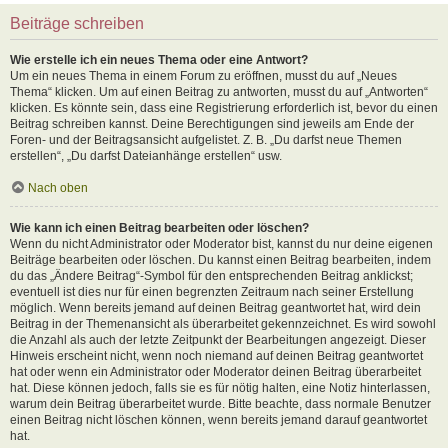
Beiträge schreiben
Wie erstelle ich ein neues Thema oder eine Antwort?
Um ein neues Thema in einem Forum zu eröffnen, musst du auf „Neues
Thema“ klicken. Um auf einen Beitrag zu antworten, musst du auf „Antworten“
klicken. Es könnte sein, dass eine Registrierung erforderlich ist, bevor du einen
Beitrag schreiben kannst. Deine Berechtigungen sind jeweils am Ende der
Foren- und der Beitragsansicht aufgelistet. Z. B. „Du darfst neue Themen
erstellen“, „Du darfst Dateianhänge erstellen“ usw.
Nach oben
Wie kann ich einen Beitrag bearbeiten oder löschen?
Wenn du nicht Administrator oder Moderator bist, kannst du nur deine eigenen
Beiträge bearbeiten oder löschen. Du kannst einen Beitrag bearbeiten, indem
du das „Ändere Beitrag“-Symbol für den entsprechenden Beitrag anklickst;
eventuell ist dies nur für einen begrenzten Zeitraum nach seiner Erstellung
möglich. Wenn bereits jemand auf deinen Beitrag geantwortet hat, wird dein
Beitrag in der Themenansicht als überarbeitet gekennzeichnet. Es wird sowohl
die Anzahl als auch der letzte Zeitpunkt der Bearbeitungen angezeigt. Dieser
Hinweis erscheint nicht, wenn noch niemand auf deinen Beitrag geantwortet
hat oder wenn ein Administrator oder Moderator deinen Beitrag überarbeitet
hat. Diese können jedoch, falls sie es für nötig halten, eine Notiz hinterlassen,
warum dein Beitrag überarbeitet wurde. Bitte beachte, dass normale Benutzer
einen Beitrag nicht löschen können, wenn bereits jemand darauf geantwortet
hat.