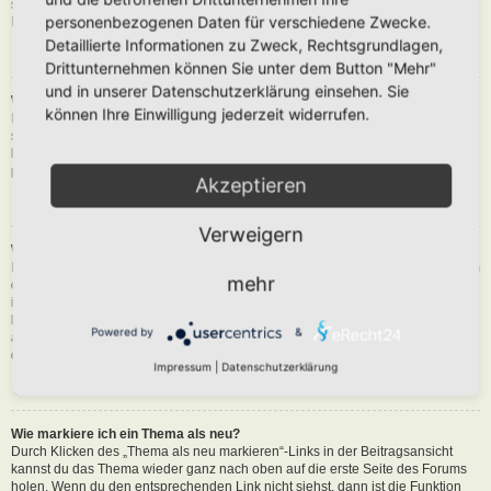
siehst du eine Schaltfläche in der Nähe des Beitrags, um diesen zu melden.
personenbezogenen Daten für verschiedene Zwecke.
Du wirst dann durch die weiteren Schritte geführt.
Detaillierte Informationen zu Zweck, Rechtsgrundlagen,
Nach oben
Drittunternehmen können Sie unter dem Button "Mehr"
und in unserer Datenschutzerklärung einsehen. Sie
Was bewirkt die „Speichern“-Schaltfläche beim Schreiben eines Beitrags?
können Ihre Einwilligung jederzeit widerrufen.
Hiermit kannst du die geschriebene Entwürfe speichern und zu einem
späteren Zeitpunkt vervollständigen und absenden. Den gesicherten Beitrag
kannst du mit der Funktion „Gespeicherte Entwürfe verwalten“ in deinem
persönlichen Bereich erneut laden.
Akzeptieren
Nach oben
Verweigern
Warum muss mein Beitrag erst freigegeben werden?
Die Board-Administration kann entschieden haben, dass in dem Forum, in dem
mehr
du einen Beitrag erstellt hast, die Beiträge zuerst geprüft werden müssen. Es
ist auch möglich, dass die Administration dich zu einer Gruppe von Benutzern
hinzugefügt hat, bei denen sie die Beiträge erst begutachten möchte, bevor sie
Powered by
&
auf der Seite sichtbar werden. Bitte kontaktiere die Board-Administration, wenn
du weitere Informationen dazu benötigst.
Impressum
|
Datenschutzerklärung
Nach oben
Wie markiere ich ein Thema als neu?
Durch Klicken des „Thema als neu markieren“-Links in der Beitragsansicht
kannst du das Thema wieder ganz nach oben auf die erste Seite des Forums
holen. Wenn du den entsprechenden Link nicht siehst, dann ist die Funktion