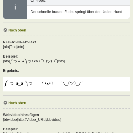
Off-Topic
ℹ
Der schnelle braune Fuchs springt über den faulen Hund
Nach oben
NFO-ASCII-Art-Text
[nfo]Text[/nfo]
Beispiel:
[nfo]༼ つ ◕_◕ ༽つ ʕ•ᴥ•ʔ ¯\_(ツ)_/¯[/nfo]
Ergebnis:
༼ つ ◕_◕ ༽つ    ʕ•ᴥ•ʔ   ¯\_(ツ)_/¯
Nach oben
Webvideo hinzufügen
[bbvideo]http://Video_URL[/bbvideo]
Beispiel: