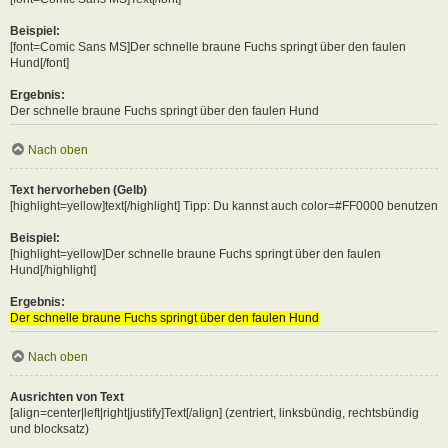
Beispiel:
[font=Comic Sans MS]Der schnelle braune Fuchs springt über den faulen
Hund[/font]
Ergebnis:
Der schnelle braune Fuchs springt über den faulen Hund
Nach oben
Text hervorheben (Gelb)
[highlight=yellow]text[/highlight] Tipp: Du kannst auch color=#FF0000 benutzen
Beispiel:
[highlight=yellow]Der schnelle braune Fuchs springt über den faulen
Hund[/highlight]
Ergebnis:
Der schnelle braune Fuchs springt über den faulen Hund
Nach oben
Ausrichten von Text
[align=center|left|right|justify]Text[/align] (zentriert, linksbündig, rechtsbündig
und blocksatz)