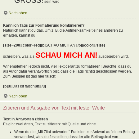
GROSS!
sein wird
Nach oben
Kann ich Tags zur Formatierung kombinieren?
Natürlich kannst du das. Um z. B. die Aufmerksamkeit eines anderen zu
erhalten, kannst du
[size=200][color=red][b]
SCHAU MICH AN!
[/b][/color][/size]
SCHAU MICH AN!
schreiben, was als
ausgegeben wird.
Wir empfehlen jedoch nicht, viel Text derart zu formatieren! Beachte, dass du
als Autor dafür verantwortlich bist, dass die Tags richtig geschlossen werden.
Zum Beispiel ist das hier falsch:
[b][u]
Das ist falsch
[/b][/u]
Nach oben
Zitieren und Ausgabe von Text mit fester Weite
Text in Antworten zitieren
Es gibt zwei Arten, Text zu zitieren: mit Quelle und ohne.
Wenn du die „Mit Zitat antworten“-Funktion zur Antwort auf einen Beitrag
verwendest, wirst du feststellen, dass der alte Beitragstext von