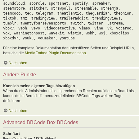
soundcloud, sporcle, sportsnet, spotify, spreaker,
steamstore, stitcher, strawpoll, streamable, streamja,
teamcoco, ted, telegram, theatlantic, theguardian, theonion,
tiktok, tmz, tradingview, traileraddict, trendingviews,
tumblr, twentyfoursevensports, twitch, twitter, ustream,
vbox7, veoh, vevo, videodetective, vimeo, vine, vk, vocaroo,
vox, washingtonpost, wavekit, wistia, wshh, wsj, xboxclips,
xboxdvr, youku, youmaker, youtube.
Für eine komplette Dokumentation der unterstützen Seiten und Beispiel URLs,
besuche die
MediaEmbed Plugin Documentation
.
Nach oben
Andere Punkte
Kann ich meine eigenen Tags hinzufügen
Wenn du ein Administrator mit entsprechenden Rechten auf diesem Board bist,
kannst du im Bereich für benutzerdefinierte BBCode-Tags weitere Tags
definieren.
Nach oben
Advanced BBCode Box BBCodes
Schriftart
[font=Comic Sans MS]Text[/font]