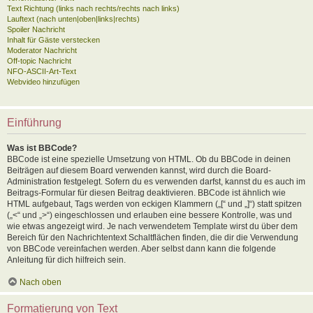
Text Richtung (links nach rechts/rechts nach links)
Lauftext (nach unten|oben|links|rechts)
Spoiler Nachricht
Inhalt für Gäste verstecken
Moderator Nachricht
Off-topic Nachricht
NFO-ASCII-Art-Text
Webvideo hinzufügen
Einführung
Was ist BBCode?
BBCode ist eine spezielle Umsetzung von HTML. Ob du BBCode in deinen
Beiträgen auf diesem Board verwenden kannst, wird durch die Board-
Administration festgelegt. Sofern du es verwenden darfst, kannst du es auch im
Beitrags-Formular für diesen Beitrag deaktivieren. BBCode ist ähnlich wie
HTML aufgebaut, Tags werden von eckigen Klammern („[“ und „]“) statt spitzen
(„<“ und „>“) eingeschlossen und erlauben eine bessere Kontrolle, was und
wie etwas angezeigt wird. Je nach verwendetem Template wirst du über dem
Bereich für den Nachrichtentext Schaltflächen finden, die dir die Verwendung
von BBCode vereinfachen werden. Aber selbst dann kann die folgende
Anleitung für dich hilfreich sein.
Nach oben
Formatierung von Text