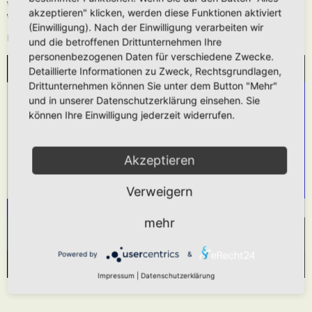
Wie oben beschrieben kann die URL auch ohne die
[media]
Tags verwendet
akzeptieren" klicken, werden diese Funktionen aktiviert
werden.
(Einwilligung). Nach der Einwilligung verarbeiten wir
Das hier gezeigt Beispiel würde folgendes generieren:
und die betroffenen Drittunternehmen Ihre
personenbezogenen Daten für verschiedene Zwecke.
Detaillierte Informationen zu Zweck, Rechtsgrundlagen,
WIR BENÖTIGEN IHRE ZUSTIMMUNG, UM
Drittunternehmen können Sie unter dem Button "Mehr"
DEN YOUTUBE-SERVICE ZU LADEN!
und in unserer Datenschutzerklärung einsehen. Sie
können Ihre Einwilligung jederzeit widerrufen.
Wir verwenden einen Service eines Drittanbieters,
um Videoinhalte einzubetten. Dieser Service kann
Daten zu Ihren Aktivitäten sammeln. Bitte lesen
Akzeptieren
Sie die Details durch und stimmen Sie der
Verweigern
Nutzung des Service zu, um dieses Video
anzusehen.
mehr
Mehr Informationen
Akzeptieren
Powered by
&
Powered by
Usercentrics Consent Management Platform
Impressum
|
Datenschutzerklärung