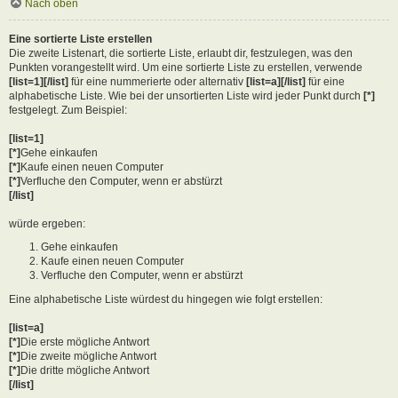
Nach oben
Eine sortierte Liste erstellen
Die zweite Listenart, die sortierte Liste, erlaubt dir, festzulegen, was den
Punkten vorangestellt wird. Um eine sortierte Liste zu erstellen, verwende
[list=1][/list]
für eine nummerierte oder alternativ
[list=a][/list]
für eine
alphabetische Liste. Wie bei der unsortierten Liste wird jeder Punkt durch
[*]
festgelegt. Zum Beispiel:
[list=1]
[*]
Gehe einkaufen
[*]
Kaufe einen neuen Computer
[*]
Verfluche den Computer, wenn er abstürzt
[/list]
würde ergeben:
Gehe einkaufen
Kaufe einen neuen Computer
Verfluche den Computer, wenn er abstürzt
Eine alphabetische Liste würdest du hingegen wie folgt erstellen:
[list=a]
[*]
Die erste mögliche Antwort
[*]
Die zweite mögliche Antwort
[*]
Die dritte mögliche Antwort
[/list]