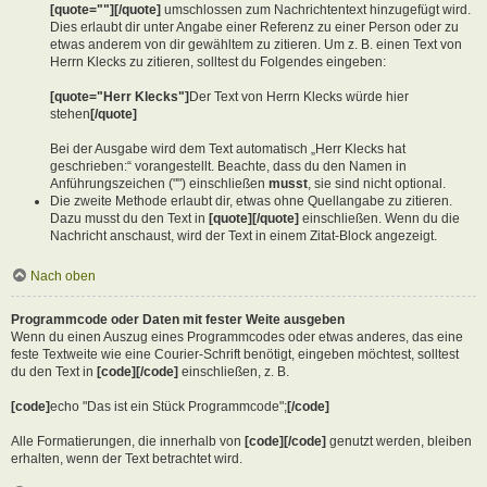
[quote=""][/quote]
umschlossen zum Nachrichtentext hinzugefügt wird.
Dies erlaubt dir unter Angabe einer Referenz zu einer Person oder zu
etwas anderem von dir gewähltem zu zitieren. Um z. B. einen Text von
Herrn Klecks zu zitieren, solltest du Folgendes eingeben:
[quote="Herr Klecks"]
Der Text von Herrn Klecks würde hier
stehen
[/quote]
Bei der Ausgabe wird dem Text automatisch „Herr Klecks hat
geschrieben:“ vorangestellt. Beachte, dass du den Namen in
Anführungszeichen ("") einschließen
musst
, sie sind nicht optional.
Die zweite Methode erlaubt dir, etwas ohne Quellangabe zu zitieren.
Dazu musst du den Text in
[quote][/quote]
einschließen. Wenn du die
Nachricht anschaust, wird der Text in einem Zitat-Block angezeigt.
Nach oben
Programmcode oder Daten mit fester Weite ausgeben
Wenn du einen Auszug eines Programmcodes oder etwas anderes, das eine
feste Textweite wie eine Courier-Schrift benötigt, eingeben möchtest, solltest
du den Text in
[code][/code]
einschließen, z. B.
[code]
echo "Das ist ein Stück Programmcode";
[/code]
Alle Formatierungen, die innerhalb von
[code][/code]
genutzt werden, bleiben
erhalten, wenn der Text betrachtet wird.