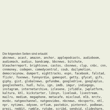
Die folgenden Seiten sind erlaubt:
abcnews, acast, amazon, anchor, applepodcasts, audioboom,
audiomack, audius, bandcamp, bbcnews, bitchute,
bleacherreport, brightcove, castos, cbsnews, clyp, cnbc, cnn,
cnnmoney, codepen, comedycentral, coub, dailymotion,
democracynow, dumpert, eighttracks, espn, facebook, falstad,
flickr, foxnews, funnyordie, gamespot, getty, gfycat, gifs,
giphy, gist, globalnews, gofundme, googledrive, googleplus,
googlesheets, hudl, hulu, ign, imdb, imgur, indiegogo,
instagram, internetarchive, izlesene, jsfiddle, jwplatform,
kaltura, khl, kickstarter, libsyn, liveleak, livestream,
mailru, medium, megaphone, metacafe, mixcloud, mlb, mrctv,
msnbc, natgeochannel, natgeovideo, nbcnews, nbcsports, nhl,
npr, nytimes, odysee, orfium, pastebin, pinterest, podbean,
prezi, reddit, rumble, rutube, scribd, sendvid, slideshare,