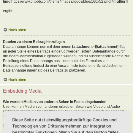
[img]
https://www.phpbb.com/theme/images/logos/blue/160x52.png
[/img][/url]
ergibt:
Nach oben
Dateien zu einem Beitrag hinzufügen
Dateianhänge können nun mit dem neuen
[attachment=][/attachment]
-Tag
an jeder Stelle eines Beitrags eingefügt werden, sofern Dateianhänge durch
die Board-Administration zugelassen wurden und du ausreichende Rechte zur
Erstellung eines Dateianhangs hast. Innerhalb des Formulars zur
Beitragserstellung findest du eine Auswahlliste (oder eine Schaltfläche), um
Dateianhänge innerhalb des Beitrags zu platzieren.
Nach oben
Embedding Media
Wie werden Medien von anderen Seiten in Posts eingebunden
User können Medien von anderen erlaubten Seiten wie Video und Audio
einbinden indem die
[media][/media]
Tags oder indem einfach die reine URL
der erlaubten Seite in den Text kopiert wird. Als Beispiel:
Diese Seite nutzt einwilligungsbedürftige Cookies und
Technologien von Drittunternehmen zur Integration
[media]
https://youtu.be/Ne18ZQ7LLI0
[/media]
bestimmter Funktionen. Wenn Sie auf den Button "Alles