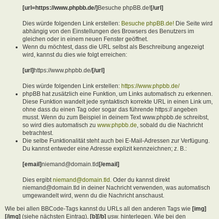
[url=https://www.phpbb.de/]
Besuche phpBB.de!
[/url]
Dies würde folgenden Link erstellen:
Besuche phpBB.de!
Die Seite wird
abhängig von den Einstellungen des Browsers des Benutzers im
gleichen oder in einem neuen Fenster geöffnet.
Wenn du möchtest, dass die URL selbst als Beschreibung angezeigt
wird, kannst du dies wie folgt erreichen:
[url]
https://www.phpbb.de/
[/url]
Dies würde folgenden Link erstellen:
https://www.phpbb.de/
phpBB hat zusätzlich eine Funktion, um Links automatisch zu erkennen.
Diese Funktion wandelt jede syntaktisch korrekte URL in einen Link um,
ohne dass du einen Tag oder sogar das führende https:// angeben
musst. Wenn du zum Beispiel in deinem Text www.phpbb.de schreibst,
so wird dies automatisch zu
www.phpbb.de
, sobald du die Nachricht
betrachtest.
Die selbe Funktionalität steht auch bei E-Mail-Adressen zur Verfügung.
Du kannst entweder eine Adresse explizit kennzeichnen; z. B.:
[email]
niemand@domain.tld
[/email]
Dies ergibt
niemand@domain.tld
. Oder du kannst direkt
niemand@domain.tld in deiner Nachricht verwenden, was automatisch
umgewandelt wird, wenn du die Nachricht anschaust.
Wie bei allen BBCode-Tags kannst du URLs all den anderen Tags wie
[img]
[/img]
(siehe nächsten Eintrag),
[b][/b]
usw. hinterlegen. Wie bei den