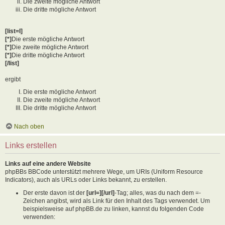
Die zweite mögliche Antwort
Die dritte mögliche Antwort
[list=I]
[*]
Die erste mögliche Antwort
[*]
Die zweite mögliche Antwort
[*]
Die dritte mögliche Antwort
[/list]
ergibt
Die erste mögliche Antwort
Die zweite mögliche Antwort
Die dritte mögliche Antwort
Nach oben
Links erstellen
Links auf eine andere Website
phpBBs BBCode unterstützt mehrere Wege, um URIs (Uniform Resource
Indicators), auch als URLs oder Links bekannt, zu erstellen.
Der erste davon ist der
[url=][/url]
-Tag; alles, was du nach dem =-
Zeichen angibst, wird als Link für den Inhalt des Tags verwendet. Um
beispielsweise auf phpBB.de zu linken, kannst du folgenden Code
verwenden: