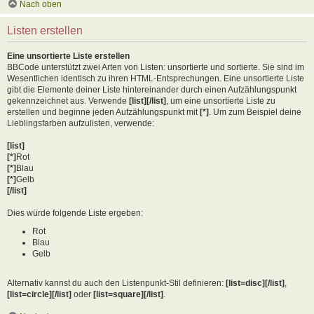
Nach oben
Listen erstellen
Eine unsortierte Liste erstellen
BBCode unterstützt zwei Arten von Listen: unsortierte und sortierte. Sie sind im
Wesentlichen identisch zu ihren HTML-Entsprechungen. Eine unsortierte Liste
gibt die Elemente deiner Liste hintereinander durch einen Aufzählungspunkt
gekennzeichnet aus. Verwende
[list][/list]
, um eine unsortierte Liste zu
erstellen und beginne jeden Aufzählungspunkt mit
[*]
. Um zum Beispiel deine
Lieblingsfarben aufzulisten, verwende:
[list]
[*]
Rot
[*]
Blau
[*]
Gelb
[/list]
Dies würde folgende Liste ergeben:
Rot
Blau
Gelb
Alternativ kannst du auch den Listenpunkt-Stil definieren:
[list=disc][/list]
,
[list=circle][/list]
oder
[list=square][/list]
.