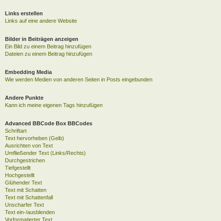
Links erstellen
Links auf eine andere Website
Bilder in Beiträgen anzeigen
Ein Bild zu einem Beitrag hinzufügen
Dateien zu einem Beitrag hinzufügen
Embedding Media
Wie werden Medien von anderen Seiten in Posts eingebunden
Andere Punkte
Kann ich meine eigenen Tags hinzufügen
Advanced BBCode Box BBCodes
Schriftart
Text hervorheben (Gelb)
Ausrichten von Text
Umfließender Text (Links/Rechts)
Durchgestrichen
Tiefgestellt
Hochgestellt
Glühender Text
Text mit Schatten
Text mit Schattenfall
Unscharfer Text
Text ein-/ausblenden
Vorformatierter Text