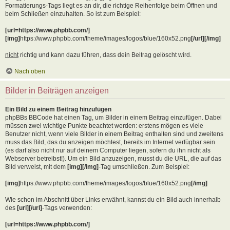
Formatierungs-Tags liegt es an dir, die richtige Reihenfolge beim Öffnen und
beim Schließen einzuhalten. So ist zum Beispiel:
[url=https://www.phpbb.com/]
[img]
https://www.phpbb.com/theme/images/logos/blue/160x52.png
[/url][/img]
nicht
richtig und kann dazu führen, dass dein Beitrag gelöscht wird.
Nach oben
Bilder in Beiträgen anzeigen
Ein Bild zu einem Beitrag hinzufügen
phpBBs BBCode hat einen Tag, um Bilder in einem Beitrag einzufügen. Dabei
müssen zwei wichtige Punkte beachtet werden: erstens mögen es viele
Benutzer nicht, wenn viele Bilder in einem Beitrag enthalten sind und zweitens
muss das Bild, das du anzeigen möchtest, bereits im Internet verfügbar sein
(es darf also nicht nur auf deinem Computer liegen, sofern du ihn nicht als
Webserver betreibst!). Um ein Bild anzuzeigen, musst du die URL, die auf das
Bild verweist, mit dem
[img][/img]
-Tag umschließen. Zum Beispiel:
[img]
https://www.phpbb.com/theme/images/logos/blue/160x52.png
[/img]
Wie schon im Abschnitt über Links erwähnt, kannst du ein Bild auch innerhalb
des
[url][/url]
-Tags verwenden:
[url=https://www.phpbb.com/]