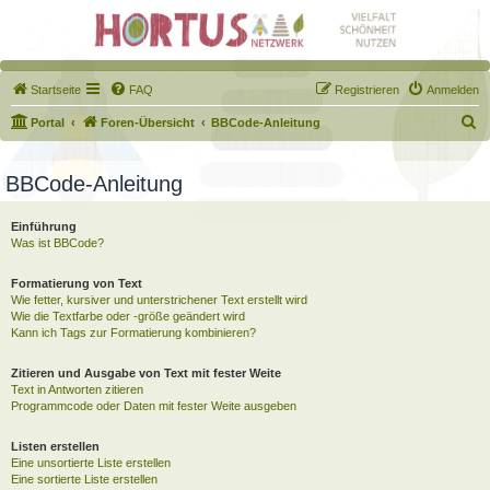
Startseite
FAQ
Registrieren
Anmelden
S
Portal
Foren-Übersicht
BBCode-Anleitung
u
c
BBCode-Anleitung
h
Einführung
e
Was ist BBCode?
Formatierung von Text
Wie fetter, kursiver und unterstrichener Text erstellt wird
Wie die Textfarbe oder -größe geändert wird
Kann ich Tags zur Formatierung kombinieren?
Zitieren und Ausgabe von Text mit fester Weite
Text in Antworten zitieren
Programmcode oder Daten mit fester Weite ausgeben
Listen erstellen
Eine unsortierte Liste erstellen
Eine sortierte Liste erstellen