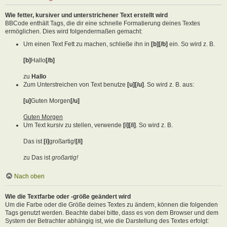
Wie fetter, kursiver und unterstrichener Text erstellt wird
BBCode enthält Tags, die dir eine schnelle Formatierung deines Textes
ermöglichen. Dies wird folgendermaßen gemacht:
Um einen Text Fett zu machen, schließe ihn in
[b][/b]
ein. So wird z. B.
[b]
Hallo
[/b]
zu
Hallo
Zum Unterstreichen von Text benutze
[u][/u]
. So wird z. B. aus:
[u]
Guten Morgen
[/u]
Guten Morgen
Um Text kursiv zu stellen, verwende
[i][/i]
. So wird z. B.
Das ist
[i]
großartig!
[/i]
zu Das ist
großartig!
Nach oben
Wie die Textfarbe oder -größe geändert wird
Um die Farbe oder die Größe deines Textes zu ändern, können die folgenden
Tags genutzt werden. Beachte dabei bitte, dass es von dem Browser und dem
System der Betrachter abhängig ist, wie die Darstellung des Textes erfolgt: