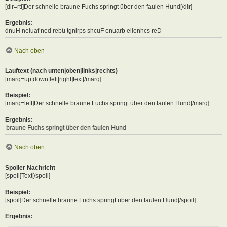
[dir=rtl]Der schnelle braune Fuchs springt über den faulen Hund[/dir]
Ergebnis:
Der schnelle braune Fuchs springt über den faulen Hund
Nach oben
Lauftext (nach unten|oben|links|rechts)
[marq=up|down|left|right]text[/marq]
Beispiel:
[marq=left]Der schnelle braune Fuchs springt über den faulen Hund[/marq]
Ergebnis:
s springt über den faulen Hund
Nach oben
Spoiler Nachricht
[spoil]Text[/spoil]
Beispiel:
[spoil]Der schnelle braune Fuchs springt über den faulen Hund[/spoil]
Ergebnis: