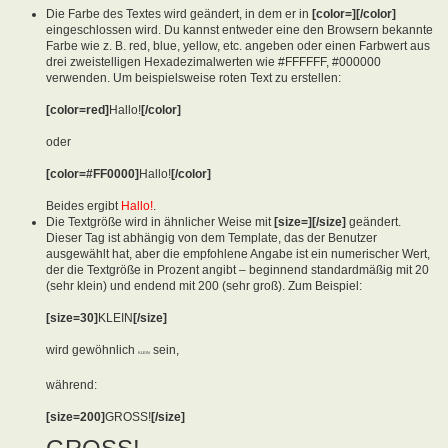
Die Farbe des Textes wird geändert, in dem er in
[color=][/color]
eingeschlossen wird. Du kannst entweder eine den Browsern bekannte
Farbe wie z. B. red, blue, yellow, etc. angeben oder einen Farbwert aus
drei zweistelligen Hexadezimalwerten wie #FFFFFF, #000000
verwenden. Um beispielsweise roten Text zu erstellen:
[color=red]
Hallo!
[/color]
oder
[color=#FF0000]
Hallo!
[/color]
Beides ergibt
Hallo!
.
Die Textgröße wird in ähnlicher Weise mit
[size=][/size]
geändert.
Dieser Tag ist abhängig von dem Template, das der Benutzer
ausgewählt hat, aber die empfohlene Angabe ist ein numerischer Wert,
der die Textgröße in Prozent angibt – beginnend standardmäßig mit 20
(sehr klein) und endend mit 200 (sehr groß). Zum Beispiel:
[size=30]
KLEIN
[/size]
wird gewöhnlich
sein,
KLEIN
während:
[size=200]
GROSS!
[/size]