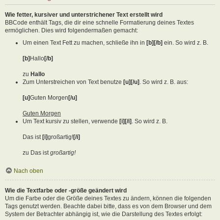
Wie fetter, kursiver und unterstrichener Text erstellt wird
BBCode enthält Tags, die dir eine schnelle Formatierung deines Textes
ermöglichen. Dies wird folgendermaßen gemacht:
Um einen Text Fett zu machen, schließe ihn in
[b][/b]
ein. So wird z. B.
[b]
Hallo
[/b]
zu
Hallo
Zum Unterstreichen von Text benutze
[u][/u]
. So wird z. B. aus:
[u]
Guten Morgen
[/u]
Guten Morgen
Um Text kursiv zu stellen, verwende
[i][/i]
. So wird z. B.
Das ist
[i]
großartig!
[/i]
zu Das ist
großartig!
Nach oben
Wie die Textfarbe oder -größe geändert wird
Um die Farbe oder die Größe deines Textes zu ändern, können die folgenden
Tags genutzt werden. Beachte dabei bitte, dass es von dem Browser und dem
System der Betrachter abhängig ist, wie die Darstellung des Textes erfolgt: