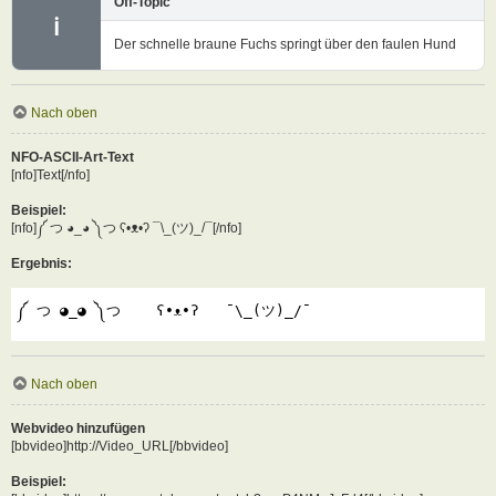
Off-Topic
ℹ
Der schnelle braune Fuchs springt über den faulen Hund
Nach oben
NFO-ASCII-Art-Text
[nfo]Text[/nfo]
Beispiel:
[nfo]༼ つ ◕_◕ ༽つ ʕ•ᴥ•ʔ ¯\_(ツ)_/¯[/nfo]
Ergebnis:
༼ つ ◕_◕ ༽つ    ʕ•ᴥ•ʔ   ¯\_(ツ)_/¯
Nach oben
Webvideo hinzufügen
[bbvideo]http://Video_URL[/bbvideo]
Beispiel: