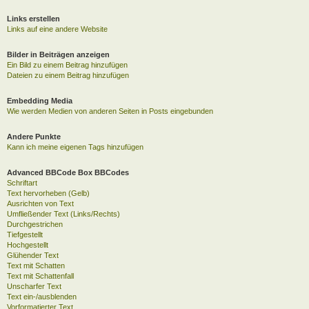
Links erstellen
Links auf eine andere Website
Bilder in Beiträgen anzeigen
Ein Bild zu einem Beitrag hinzufügen
Dateien zu einem Beitrag hinzufügen
Embedding Media
Wie werden Medien von anderen Seiten in Posts eingebunden
Andere Punkte
Kann ich meine eigenen Tags hinzufügen
Advanced BBCode Box BBCodes
Schriftart
Text hervorheben (Gelb)
Ausrichten von Text
Umfließender Text (Links/Rechts)
Durchgestrichen
Tiefgestellt
Hochgestellt
Glühender Text
Text mit Schatten
Text mit Schattenfall
Unscharfer Text
Text ein-/ausblenden
Vorformatierter Text