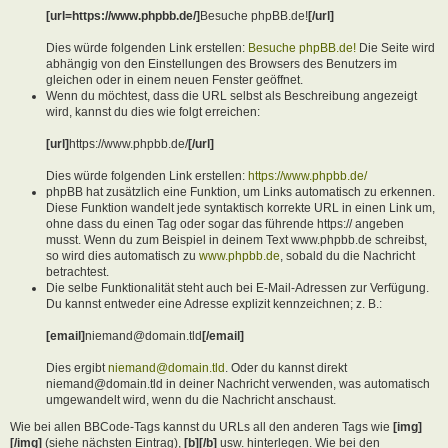
[url=https://www.phpbb.de/]
Besuche phpBB.de!
[/url]
Dies würde folgenden Link erstellen:
Besuche phpBB.de!
Die Seite wird
abhängig von den Einstellungen des Browsers des Benutzers im
gleichen oder in einem neuen Fenster geöffnet.
Wenn du möchtest, dass die URL selbst als Beschreibung angezeigt
wird, kannst du dies wie folgt erreichen:
[url]
https://www.phpbb.de/
[/url]
Dies würde folgenden Link erstellen:
https://www.phpbb.de/
phpBB hat zusätzlich eine Funktion, um Links automatisch zu erkennen.
Diese Funktion wandelt jede syntaktisch korrekte URL in einen Link um,
ohne dass du einen Tag oder sogar das führende https:// angeben
musst. Wenn du zum Beispiel in deinem Text www.phpbb.de schreibst,
so wird dies automatisch zu
www.phpbb.de
, sobald du die Nachricht
betrachtest.
Die selbe Funktionalität steht auch bei E-Mail-Adressen zur Verfügung.
Du kannst entweder eine Adresse explizit kennzeichnen; z. B.:
[email]
niemand@domain.tld
[/email]
Dies ergibt
niemand@domain.tld
. Oder du kannst direkt
niemand@domain.tld in deiner Nachricht verwenden, was automatisch
umgewandelt wird, wenn du die Nachricht anschaust.
Wie bei allen BBCode-Tags kannst du URLs all den anderen Tags wie
[img]
[/img]
(siehe nächsten Eintrag),
[b][/b]
usw. hinterlegen. Wie bei den