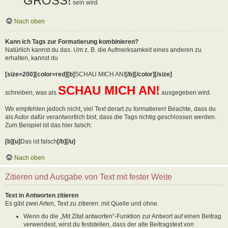
GROSS!
sein wird
Nach oben
Kann ich Tags zur Formatierung kombinieren?
Natürlich kannst du das. Um z. B. die Aufmerksamkeit eines anderen zu
erhalten, kannst du
[size=200][color=red][b]
SCHAU MICH AN!
[/b][/color][/size]
SCHAU MICH AN!
schreiben, was als
ausgegeben wird.
Wir empfehlen jedoch nicht, viel Text derart zu formatieren! Beachte, dass du
als Autor dafür verantwortlich bist, dass die Tags richtig geschlossen werden.
Zum Beispiel ist das hier falsch:
[b][u]
Das ist falsch
[/b][/u]
Nach oben
Zitieren und Ausgabe von Text mit fester Weite
Text in Antworten zitieren
Es gibt zwei Arten, Text zu zitieren: mit Quelle und ohne.
Wenn du die „Mit Zitat antworten“-Funktion zur Antwort auf einen Beitrag
verwendest, wirst du feststellen, dass der alte Beitragstext von