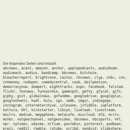
Die folgenden Seiten sind erlaubt:
abcnews, acast, amazon, anchor, applepodcasts, audioboom,
audiomack, audius, bandcamp, bbcnews, bitchute,
bleacherreport, brightcove, castos, cbsnews, clyp, cnbc, cnn,
cnnmoney, codepen, comedycentral, coub, dailymotion,
democracynow, dumpert, eighttracks, espn, facebook, falstad,
flickr, foxnews, funnyordie, gamespot, getty, gfycat, gifs,
giphy, gist, globalnews, gofundme, googledrive, googleplus,
googlesheets, hudl, hulu, ign, imdb, imgur, indiegogo,
instagram, internetarchive, izlesene, jsfiddle, jwplatform,
kaltura, khl, kickstarter, libsyn, liveleak, livestream,
mailru, medium, megaphone, metacafe, mixcloud, mlb, mrctv,
msnbc, natgeochannel, natgeovideo, nbcnews, nbcsports, nhl,
npr, nytimes, odysee, orfium, pastebin, pinterest, podbean,
prezi, reddit, rumble, rutube, scribd, sendvid, slideshare,