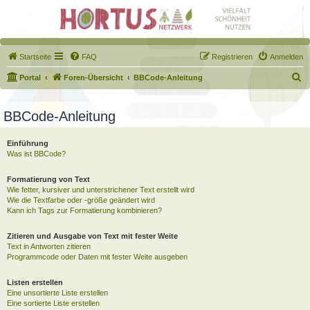
Startseite
FAQ
Registrieren
Anmelden
S
Portal
Foren-Übersicht
BBCode-Anleitung
u
c
BBCode-Anleitung
h
Einführung
e
Was ist BBCode?
Formatierung von Text
Wie fetter, kursiver und unterstrichener Text erstellt wird
Wie die Textfarbe oder -größe geändert wird
Kann ich Tags zur Formatierung kombinieren?
Zitieren und Ausgabe von Text mit fester Weite
Text in Antworten zitieren
Programmcode oder Daten mit fester Weite ausgeben
Listen erstellen
Eine unsortierte Liste erstellen
Eine sortierte Liste erstellen