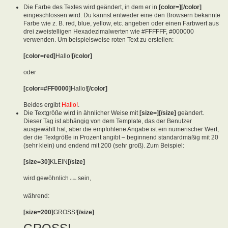
Die Farbe des Textes wird geändert, in dem er in
[color=][/color]
eingeschlossen wird. Du kannst entweder eine den Browsern bekannte
Farbe wie z. B. red, blue, yellow, etc. angeben oder einen Farbwert aus
drei zweistelligen Hexadezimalwerten wie #FFFFFF, #000000
verwenden. Um beispielsweise roten Text zu erstellen:
[color=red]
Hallo!
[/color]
oder
[color=#FF0000]
Hallo!
[/color]
Beides ergibt
Hallo!
.
Die Textgröße wird in ähnlicher Weise mit
[size=][/size]
geändert.
Dieser Tag ist abhängig von dem Template, das der Benutzer
ausgewählt hat, aber die empfohlene Angabe ist ein numerischer Wert,
der die Textgröße in Prozent angibt – beginnend standardmäßig mit 20
(sehr klein) und endend mit 200 (sehr groß). Zum Beispiel:
[size=30]
KLEIN
[/size]
wird gewöhnlich
sein,
KLEIN
während:
[size=200]
GROSS!
[/size]