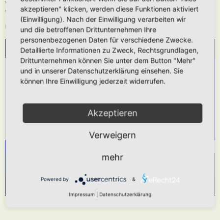
Wie oben beschrieben kann die URL auch ohne die
[media]
Tags verwendet
akzeptieren" klicken, werden diese Funktionen aktiviert
werden.
(Einwilligung). Nach der Einwilligung verarbeiten wir
Das hier gezeigt Beispiel würde folgendes generieren:
und die betroffenen Drittunternehmen Ihre
personenbezogenen Daten für verschiedene Zwecke.
Detaillierte Informationen zu Zweck, Rechtsgrundlagen,
WIR BENÖTIGEN IHRE ZUSTIMMUNG, UM
Drittunternehmen können Sie unter dem Button "Mehr"
DEN YOUTUBE-SERVICE ZU LADEN!
und in unserer Datenschutzerklärung einsehen. Sie
können Ihre Einwilligung jederzeit widerrufen.
Wir verwenden einen Service eines Drittanbieters,
um Videoinhalte einzubetten. Dieser Service kann
Daten zu Ihren Aktivitäten sammeln. Bitte lesen
Akzeptieren
Sie die Details durch und stimmen Sie der
Verweigern
Nutzung des Service zu, um dieses Video
anzusehen.
mehr
Mehr Informationen
Akzeptieren
Powered by
&
Powered by
Usercentrics Consent Management Platform
Impressum
|
Datenschutzerklärung