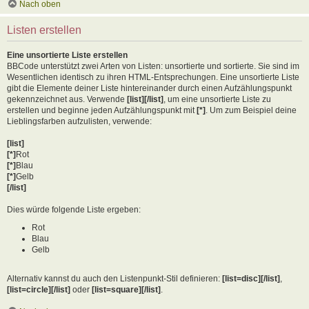
Nach oben
Listen erstellen
Eine unsortierte Liste erstellen
BBCode unterstützt zwei Arten von Listen: unsortierte und sortierte. Sie sind im
Wesentlichen identisch zu ihren HTML-Entsprechungen. Eine unsortierte Liste
gibt die Elemente deiner Liste hintereinander durch einen Aufzählungspunkt
gekennzeichnet aus. Verwende
[list][/list]
, um eine unsortierte Liste zu
erstellen und beginne jeden Aufzählungspunkt mit
[*]
. Um zum Beispiel deine
Lieblingsfarben aufzulisten, verwende:
[list]
[*]
Rot
[*]
Blau
[*]
Gelb
[/list]
Dies würde folgende Liste ergeben:
Rot
Blau
Gelb
Alternativ kannst du auch den Listenpunkt-Stil definieren:
[list=disc][/list]
,
[list=circle][/list]
oder
[list=square][/list]
.