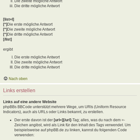
Die zweite mögliche Antwort
Die dritte mögliche Antwort
[list=I]
[*]
Die erste mögliche Antwort
[*]
Die zweite mögliche Antwort
[*]
Die dritte mögliche Antwort
[/list]
ergibt
Die erste mögliche Antwort
Die zweite mögliche Antwort
Die dritte mögliche Antwort
Nach oben
Links erstellen
Links auf eine andere Website
phpBBs BBCode unterstützt mehrere Wege, um URIs (Uniform Resource
Indicators), auch als URLs oder Links bekannt, zu erstellen.
Der erste davon ist der
[url=][/url]
-Tag; alles, was du nach dem =-
Zeichen angibst, wird als Link für den Inhalt des Tags verwendet. Um
beispielsweise auf phpBB.de zu linken, kannst du folgenden Code
verwenden: