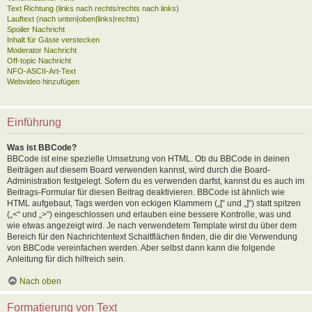
Text Richtung (links nach rechts/rechts nach links)
Lauftext (nach unten|oben|links|rechts)
Spoiler Nachricht
Inhalt für Gäste verstecken
Moderator Nachricht
Off-topic Nachricht
NFO-ASCII-Art-Text
Webvideo hinzufügen
Einführung
Was ist BBCode?
BBCode ist eine spezielle Umsetzung von HTML. Ob du BBCode in deinen
Beiträgen auf diesem Board verwenden kannst, wird durch die Board-
Administration festgelegt. Sofern du es verwenden darfst, kannst du es auch im
Beitrags-Formular für diesen Beitrag deaktivieren. BBCode ist ähnlich wie
HTML aufgebaut, Tags werden von eckigen Klammern („[“ und „]“) statt spitzen
(„<“ und „>“) eingeschlossen und erlauben eine bessere Kontrolle, was und
wie etwas angezeigt wird. Je nach verwendetem Template wirst du über dem
Bereich für den Nachrichtentext Schaltflächen finden, die dir die Verwendung
von BBCode vereinfachen werden. Aber selbst dann kann die folgende
Anleitung für dich hilfreich sein.
Nach oben
Formatierung von Text