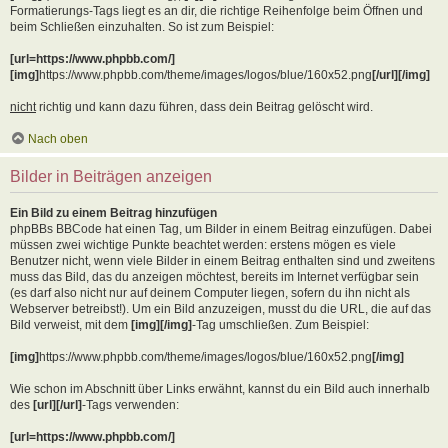
Formatierungs-Tags liegt es an dir, die richtige Reihenfolge beim Öffnen und
beim Schließen einzuhalten. So ist zum Beispiel:
[url=https://www.phpbb.com/]
[img]
https://www.phpbb.com/theme/images/logos/blue/160x52.png
[/url][/img]
nicht
richtig und kann dazu führen, dass dein Beitrag gelöscht wird.
Nach oben
Bilder in Beiträgen anzeigen
Ein Bild zu einem Beitrag hinzufügen
phpBBs BBCode hat einen Tag, um Bilder in einem Beitrag einzufügen. Dabei
müssen zwei wichtige Punkte beachtet werden: erstens mögen es viele
Benutzer nicht, wenn viele Bilder in einem Beitrag enthalten sind und zweitens
muss das Bild, das du anzeigen möchtest, bereits im Internet verfügbar sein
(es darf also nicht nur auf deinem Computer liegen, sofern du ihn nicht als
Webserver betreibst!). Um ein Bild anzuzeigen, musst du die URL, die auf das
Bild verweist, mit dem
[img][/img]
-Tag umschließen. Zum Beispiel:
[img]
https://www.phpbb.com/theme/images/logos/blue/160x52.png
[/img]
Wie schon im Abschnitt über Links erwähnt, kannst du ein Bild auch innerhalb
des
[url][/url]
-Tags verwenden:
[url=https://www.phpbb.com/]