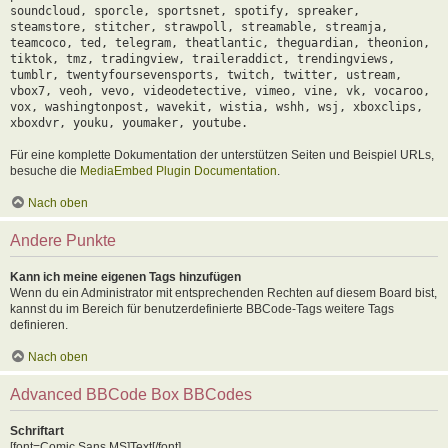
soundcloud, sporcle, sportsnet, spotify, spreaker,
steamstore, stitcher, strawpoll, streamable, streamja,
teamcoco, ted, telegram, theatlantic, theguardian, theonion,
tiktok, tmz, tradingview, traileraddict, trendingviews,
tumblr, twentyfoursevensports, twitch, twitter, ustream,
vbox7, veoh, vevo, videodetective, vimeo, vine, vk, vocaroo,
vox, washingtonpost, wavekit, wistia, wshh, wsj, xboxclips,
xboxdvr, youku, youmaker, youtube.
Für eine komplette Dokumentation der unterstützen Seiten und Beispiel URLs,
besuche die
MediaEmbed Plugin Documentation
.
Nach oben
Andere Punkte
Kann ich meine eigenen Tags hinzufügen
Wenn du ein Administrator mit entsprechenden Rechten auf diesem Board bist,
kannst du im Bereich für benutzerdefinierte BBCode-Tags weitere Tags
definieren.
Nach oben
Advanced BBCode Box BBCodes
Schriftart
[font=Comic Sans MS]Text[/font]