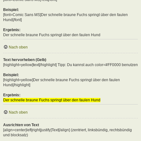
Beispiel:
[font=Comic Sans MS]Der schnelle braune Fuchs springt über den faulen
Hund[/font]
Ergebnis:
Der schnelle braune Fuchs springt über den faulen Hund
Nach oben
Text hervorheben (Gelb)
[highlight=yellow]text[/highlight] Tipp: Du kannst auch color=#FF0000 benutzen
Beispiel:
[highlight=yellow]Der schnelle braune Fuchs springt über den faulen
Hund[/highlight]
Ergebnis:
Der schnelle braune Fuchs springt über den faulen Hund
Nach oben
Ausrichten von Text
[align=center|left|right|justify]Text[/align] (zentriert, linksbündig, rechtsbündig
und blocksatz)