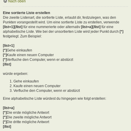
Nach oben
Eine sortierte Liste erstellen
Die zweite Listenart, die sortierte Liste, erlaubt dir, festzulegen, was den
Punkten vorangestellt wird. Um eine sortierte Liste zu erstellen, verwende
[list=1][/list]
für eine nummerierte oder alternativ
[list=a][/list]
für eine
alphabetische Liste. Wie bei der unsortierten Liste wird jeder Punkt durch
[*]
festgelegt. Zum Beispiel:
[list=1]
[*]
Gehe einkaufen
[*]
Kaufe einen neuen Computer
[*]
Verfluche den Computer, wenn er abstürzt
[/list]
würde ergeben:
Gehe einkaufen
Kaufe einen neuen Computer
Verfluche den Computer, wenn er abstürzt
Eine alphabetische Liste würdest du hingegen wie folgt erstellen:
[list=a]
[*]
Die erste mögliche Antwort
[*]
Die zweite mögliche Antwort
[*]
Die dritte mögliche Antwort
[/list]