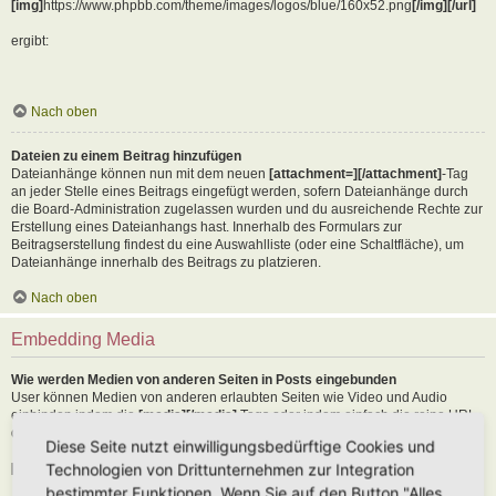
[img]
https://www.phpbb.com/theme/images/logos/blue/160x52.png
[/img][/url]
ergibt:
Nach oben
Dateien zu einem Beitrag hinzufügen
Dateianhänge können nun mit dem neuen
[attachment=][/attachment]
-Tag
an jeder Stelle eines Beitrags eingefügt werden, sofern Dateianhänge durch
die Board-Administration zugelassen wurden und du ausreichende Rechte zur
Erstellung eines Dateianhangs hast. Innerhalb des Formulars zur
Beitragserstellung findest du eine Auswahlliste (oder eine Schaltfläche), um
Dateianhänge innerhalb des Beitrags zu platzieren.
Nach oben
Embedding Media
Wie werden Medien von anderen Seiten in Posts eingebunden
User können Medien von anderen erlaubten Seiten wie Video und Audio
einbinden indem die
[media][/media]
Tags oder indem einfach die reine URL
der erlaubten Seite in den Text kopiert wird. Als Beispiel:
Diese Seite nutzt einwilligungsbedürftige Cookies und
Technologien von Drittunternehmen zur Integration
[media]
https://youtu.be/Ne18ZQ7LLI0
[/media]
bestimmter Funktionen. Wenn Sie auf den Button "Alles