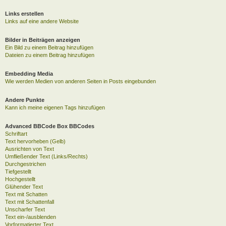
Links erstellen
Links auf eine andere Website
Bilder in Beiträgen anzeigen
Ein Bild zu einem Beitrag hinzufügen
Dateien zu einem Beitrag hinzufügen
Embedding Media
Wie werden Medien von anderen Seiten in Posts eingebunden
Andere Punkte
Kann ich meine eigenen Tags hinzufügen
Advanced BBCode Box BBCodes
Schriftart
Text hervorheben (Gelb)
Ausrichten von Text
Umfließender Text (Links/Rechts)
Durchgestrichen
Tiefgestellt
Hochgestellt
Glühender Text
Text mit Schatten
Text mit Schattenfall
Unscharfer Text
Text ein-/ausblenden
Vorformatierter Text