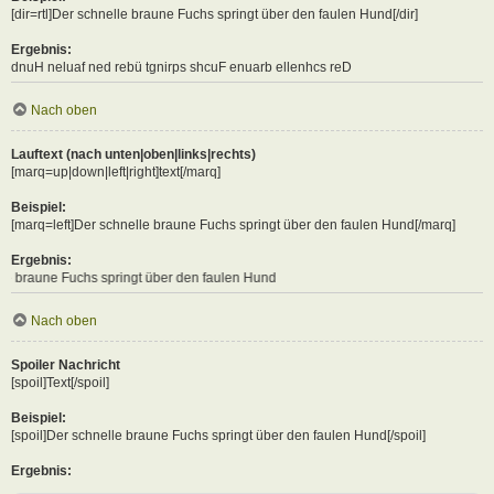
[dir=rtl]Der schnelle braune Fuchs springt über den faulen Hund[/dir]
Ergebnis:
Der schnelle braune Fuchs springt über den faulen Hund
Nach oben
Lauftext (nach unten|oben|links|rechts)
[marq=up|down|left|right]text[/marq]
Beispiel:
[marq=left]Der schnelle braune Fuchs springt über den faulen Hund[/marq]
Ergebnis:
s springt über den faulen Hund
Nach oben
Spoiler Nachricht
[spoil]Text[/spoil]
Beispiel:
[spoil]Der schnelle braune Fuchs springt über den faulen Hund[/spoil]
Ergebnis: