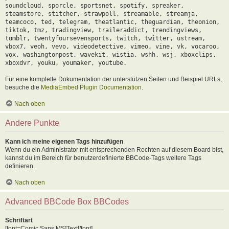
soundcloud, sporcle, sportsnet, spotify, spreaker,
steamstore, stitcher, strawpoll, streamable, streamja,
teamcoco, ted, telegram, theatlantic, theguardian, theonion,
tiktok, tmz, tradingview, traileraddict, trendingviews,
tumblr, twentyfoursevensports, twitch, twitter, ustream,
vbox7, veoh, vevo, videodetective, vimeo, vine, vk, vocaroo,
vox, washingtonpost, wavekit, wistia, wshh, wsj, xboxclips,
xboxdvr, youku, youmaker, youtube.
Für eine komplette Dokumentation der unterstützen Seiten und Beispiel URLs,
besuche die
MediaEmbed Plugin Documentation
.
Nach oben
Andere Punkte
Kann ich meine eigenen Tags hinzufügen
Wenn du ein Administrator mit entsprechenden Rechten auf diesem Board bist,
kannst du im Bereich für benutzerdefinierte BBCode-Tags weitere Tags
definieren.
Nach oben
Advanced BBCode Box BBCodes
Schriftart
[font=Comic Sans MS]Text[/font]