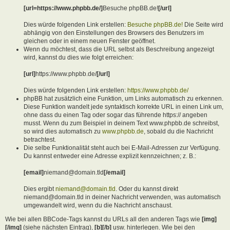
[url=https://www.phpbb.de/]
Besuche phpBB.de!
[/url]
Dies würde folgenden Link erstellen:
Besuche phpBB.de!
Die Seite wird
abhängig von den Einstellungen des Browsers des Benutzers im
gleichen oder in einem neuen Fenster geöffnet.
Wenn du möchtest, dass die URL selbst als Beschreibung angezeigt
wird, kannst du dies wie folgt erreichen:
[url]
https://www.phpbb.de/
[/url]
Dies würde folgenden Link erstellen:
https://www.phpbb.de/
phpBB hat zusätzlich eine Funktion, um Links automatisch zu erkennen.
Diese Funktion wandelt jede syntaktisch korrekte URL in einen Link um,
ohne dass du einen Tag oder sogar das führende https:// angeben
musst. Wenn du zum Beispiel in deinem Text www.phpbb.de schreibst,
so wird dies automatisch zu
www.phpbb.de
, sobald du die Nachricht
betrachtest.
Die selbe Funktionalität steht auch bei E-Mail-Adressen zur Verfügung.
Du kannst entweder eine Adresse explizit kennzeichnen; z. B.:
[email]
niemand@domain.tld
[/email]
Dies ergibt
niemand@domain.tld
. Oder du kannst direkt
niemand@domain.tld in deiner Nachricht verwenden, was automatisch
umgewandelt wird, wenn du die Nachricht anschaust.
Wie bei allen BBCode-Tags kannst du URLs all den anderen Tags wie
[img]
[/img]
(siehe nächsten Eintrag),
[b][/b]
usw. hinterlegen. Wie bei den