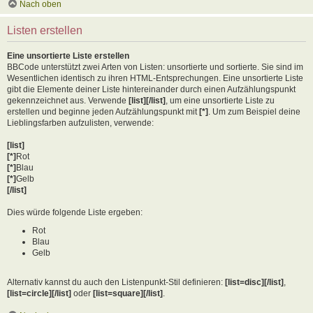
Nach oben
Listen erstellen
Eine unsortierte Liste erstellen
BBCode unterstützt zwei Arten von Listen: unsortierte und sortierte. Sie sind im
Wesentlichen identisch zu ihren HTML-Entsprechungen. Eine unsortierte Liste
gibt die Elemente deiner Liste hintereinander durch einen Aufzählungspunkt
gekennzeichnet aus. Verwende
[list][/list]
, um eine unsortierte Liste zu
erstellen und beginne jeden Aufzählungspunkt mit
[*]
. Um zum Beispiel deine
Lieblingsfarben aufzulisten, verwende:
[list]
[*]
Rot
[*]
Blau
[*]
Gelb
[/list]
Dies würde folgende Liste ergeben:
Rot
Blau
Gelb
Alternativ kannst du auch den Listenpunkt-Stil definieren:
[list=disc][/list]
,
[list=circle][/list]
oder
[list=square][/list]
.