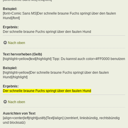
Beispiel:
[font=Comic Sans MS]Der schnelle braune Fuchs springt über den faulen
Hund[/font]
Ergebnis:
Der schnelle braune Fuchs springt über den faulen Hund
Nach oben
Text hervorheben (Gelb)
[highlight=yellow]text[/highlight] Tipp: Du kannst auch color=#FF0000 benutzen
Beispiel:
[highlight=yellow]Der schnelle braune Fuchs springt über den faulen
Hund[/highlight]
Ergebnis:
Der schnelle braune Fuchs springt über den faulen Hund
Nach oben
Ausrichten von Text
[align=center|left|right|justify]Text[/align] (zentriert, linksbündig, rechtsbündig
und blocksatz)