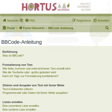
Startseite
FAQ
Registrieren
Anmelden
S
Portal
Foren-Übersicht
BBCode-Anleitung
u
c
BBCode-Anleitung
h
Einführung
e
Was ist BBCode?
Formatierung von Text
Wie fetter, kursiver und unterstrichener Text erstellt wird
Wie die Textfarbe oder -größe geändert wird
Kann ich Tags zur Formatierung kombinieren?
Zitieren und Ausgabe von Text mit fester Weite
Text in Antworten zitieren
Programmcode oder Daten mit fester Weite ausgeben
Listen erstellen
Eine unsortierte Liste erstellen
Eine sortierte Liste erstellen