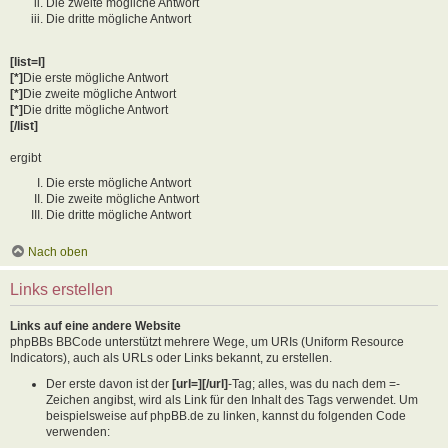
Die zweite mögliche Antwort
Die dritte mögliche Antwort
[list=I]
[*]
Die erste mögliche Antwort
[*]
Die zweite mögliche Antwort
[*]
Die dritte mögliche Antwort
[/list]
ergibt
Die erste mögliche Antwort
Die zweite mögliche Antwort
Die dritte mögliche Antwort
Nach oben
Links erstellen
Links auf eine andere Website
phpBBs BBCode unterstützt mehrere Wege, um URIs (Uniform Resource
Indicators), auch als URLs oder Links bekannt, zu erstellen.
Der erste davon ist der
[url=][/url]
-Tag; alles, was du nach dem =-
Zeichen angibst, wird als Link für den Inhalt des Tags verwendet. Um
beispielsweise auf phpBB.de zu linken, kannst du folgenden Code
verwenden: