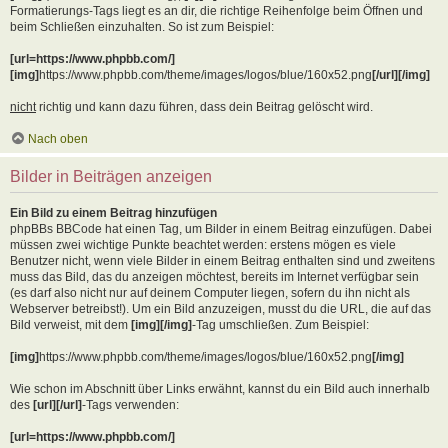
Formatierungs-Tags liegt es an dir, die richtige Reihenfolge beim Öffnen und
beim Schließen einzuhalten. So ist zum Beispiel:
[url=https://www.phpbb.com/]
[img]
https://www.phpbb.com/theme/images/logos/blue/160x52.png
[/url][/img]
nicht
richtig und kann dazu führen, dass dein Beitrag gelöscht wird.
Nach oben
Bilder in Beiträgen anzeigen
Ein Bild zu einem Beitrag hinzufügen
phpBBs BBCode hat einen Tag, um Bilder in einem Beitrag einzufügen. Dabei
müssen zwei wichtige Punkte beachtet werden: erstens mögen es viele
Benutzer nicht, wenn viele Bilder in einem Beitrag enthalten sind und zweitens
muss das Bild, das du anzeigen möchtest, bereits im Internet verfügbar sein
(es darf also nicht nur auf deinem Computer liegen, sofern du ihn nicht als
Webserver betreibst!). Um ein Bild anzuzeigen, musst du die URL, die auf das
Bild verweist, mit dem
[img][/img]
-Tag umschließen. Zum Beispiel:
[img]
https://www.phpbb.com/theme/images/logos/blue/160x52.png
[/img]
Wie schon im Abschnitt über Links erwähnt, kannst du ein Bild auch innerhalb
des
[url][/url]
-Tags verwenden:
[url=https://www.phpbb.com/]