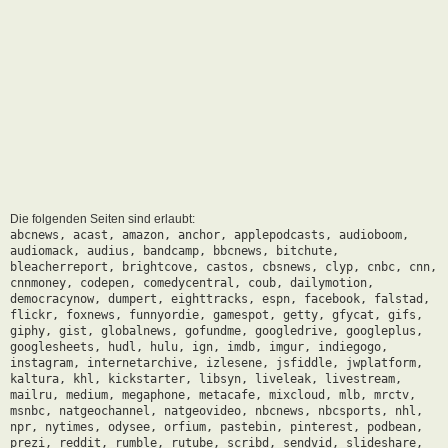
Die folgenden Seiten sind erlaubt:
abcnews, acast, amazon, anchor, applepodcasts, audioboom,
audiomack, audius, bandcamp, bbcnews, bitchute,
bleacherreport, brightcove, castos, cbsnews, clyp, cnbc, cnn,
cnnmoney, codepen, comedycentral, coub, dailymotion,
democracynow, dumpert, eighttracks, espn, facebook, falstad,
flickr, foxnews, funnyordie, gamespot, getty, gfycat, gifs,
giphy, gist, globalnews, gofundme, googledrive, googleplus,
googlesheets, hudl, hulu, ign, imdb, imgur, indiegogo,
instagram, internetarchive, izlesene, jsfiddle, jwplatform,
kaltura, khl, kickstarter, libsyn, liveleak, livestream,
mailru, medium, megaphone, metacafe, mixcloud, mlb, mrctv,
msnbc, natgeochannel, natgeovideo, nbcnews, nbcsports, nhl,
npr, nytimes, odysee, orfium, pastebin, pinterest, podbean,
prezi, reddit, rumble, rutube, scribd, sendvid, slideshare,