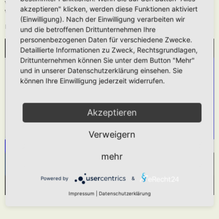
Wie oben beschrieben kann die URL auch ohne die
[media]
Tags verwendet
akzeptieren" klicken, werden diese Funktionen aktiviert
werden.
(Einwilligung). Nach der Einwilligung verarbeiten wir
Das hier gezeigt Beispiel würde folgendes generieren:
und die betroffenen Drittunternehmen Ihre
personenbezogenen Daten für verschiedene Zwecke.
Detaillierte Informationen zu Zweck, Rechtsgrundlagen,
WIR BENÖTIGEN IHRE ZUSTIMMUNG, UM
Drittunternehmen können Sie unter dem Button "Mehr"
DEN YOUTUBE-SERVICE ZU LADEN!
und in unserer Datenschutzerklärung einsehen. Sie
können Ihre Einwilligung jederzeit widerrufen.
Wir verwenden einen Service eines Drittanbieters,
um Videoinhalte einzubetten. Dieser Service kann
Daten zu Ihren Aktivitäten sammeln. Bitte lesen
Akzeptieren
Sie die Details durch und stimmen Sie der
Verweigern
Nutzung des Service zu, um dieses Video
anzusehen.
mehr
Mehr Informationen
Akzeptieren
Powered by
&
Powered by
Usercentrics Consent Management Platform
Impressum
|
Datenschutzerklärung