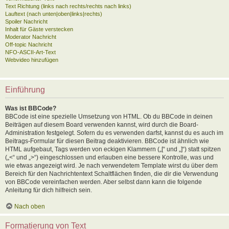
Text Richtung (links nach rechts/rechts nach links)
Lauftext (nach unten|oben|links|rechts)
Spoiler Nachricht
Inhalt für Gäste verstecken
Moderator Nachricht
Off-topic Nachricht
NFO-ASCII-Art-Text
Webvideo hinzufügen
Einführung
Was ist BBCode?
BBCode ist eine spezielle Umsetzung von HTML. Ob du BBCode in deinen
Beiträgen auf diesem Board verwenden kannst, wird durch die Board-
Administration festgelegt. Sofern du es verwenden darfst, kannst du es auch im
Beitrags-Formular für diesen Beitrag deaktivieren. BBCode ist ähnlich wie
HTML aufgebaut, Tags werden von eckigen Klammern („[“ und „]“) statt spitzen
(„<“ und „>“) eingeschlossen und erlauben eine bessere Kontrolle, was und
wie etwas angezeigt wird. Je nach verwendetem Template wirst du über dem
Bereich für den Nachrichtentext Schaltflächen finden, die dir die Verwendung
von BBCode vereinfachen werden. Aber selbst dann kann die folgende
Anleitung für dich hilfreich sein.
Nach oben
Formatierung von Text