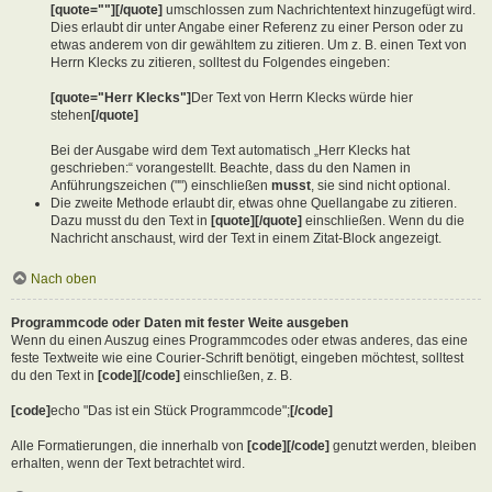
[quote=""][/quote]
umschlossen zum Nachrichtentext hinzugefügt wird.
Dies erlaubt dir unter Angabe einer Referenz zu einer Person oder zu
etwas anderem von dir gewähltem zu zitieren. Um z. B. einen Text von
Herrn Klecks zu zitieren, solltest du Folgendes eingeben:
[quote="Herr Klecks"]
Der Text von Herrn Klecks würde hier
stehen
[/quote]
Bei der Ausgabe wird dem Text automatisch „Herr Klecks hat
geschrieben:“ vorangestellt. Beachte, dass du den Namen in
Anführungszeichen ("") einschließen
musst
, sie sind nicht optional.
Die zweite Methode erlaubt dir, etwas ohne Quellangabe zu zitieren.
Dazu musst du den Text in
[quote][/quote]
einschließen. Wenn du die
Nachricht anschaust, wird der Text in einem Zitat-Block angezeigt.
Nach oben
Programmcode oder Daten mit fester Weite ausgeben
Wenn du einen Auszug eines Programmcodes oder etwas anderes, das eine
feste Textweite wie eine Courier-Schrift benötigt, eingeben möchtest, solltest
du den Text in
[code][/code]
einschließen, z. B.
[code]
echo "Das ist ein Stück Programmcode";
[/code]
Alle Formatierungen, die innerhalb von
[code][/code]
genutzt werden, bleiben
erhalten, wenn der Text betrachtet wird.