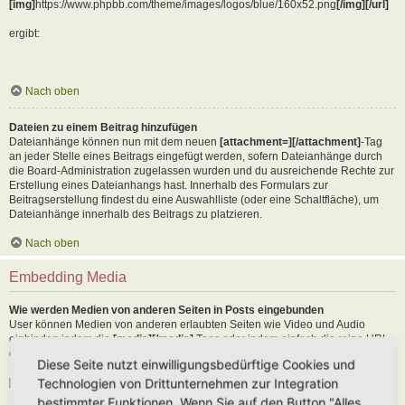
[img]
https://www.phpbb.com/theme/images/logos/blue/160x52.png
[/img][/url]
ergibt:
Nach oben
Dateien zu einem Beitrag hinzufügen
Dateianhänge können nun mit dem neuen
[attachment=][/attachment]
-Tag
an jeder Stelle eines Beitrags eingefügt werden, sofern Dateianhänge durch
die Board-Administration zugelassen wurden und du ausreichende Rechte zur
Erstellung eines Dateianhangs hast. Innerhalb des Formulars zur
Beitragserstellung findest du eine Auswahlliste (oder eine Schaltfläche), um
Dateianhänge innerhalb des Beitrags zu platzieren.
Nach oben
Embedding Media
Wie werden Medien von anderen Seiten in Posts eingebunden
User können Medien von anderen erlaubten Seiten wie Video und Audio
einbinden indem die
[media][/media]
Tags oder indem einfach die reine URL
der erlaubten Seite in den Text kopiert wird. Als Beispiel:
Diese Seite nutzt einwilligungsbedürftige Cookies und
Technologien von Drittunternehmen zur Integration
[media]
https://youtu.be/Ne18ZQ7LLI0
[/media]
bestimmter Funktionen. Wenn Sie auf den Button "Alles