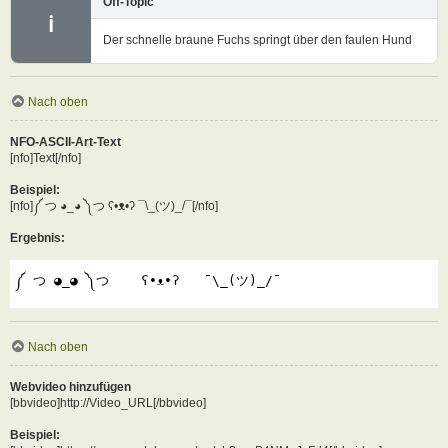
Off-Topic
ℹ
Der schnelle braune Fuchs springt über den faulen Hund
Nach oben
NFO-ASCII-Art-Text
[nfo]Text[/nfo]
Beispiel:
[nfo]༼ つ ◕_◕ ༽つ ʕ•ᴥ•ʔ ¯\_(ツ)_/¯[/nfo]
Ergebnis:
༼ つ ◕_◕ ༽つ    ʕ•ᴥ•ʔ   ¯\_(ツ)_/¯
Nach oben
Webvideo hinzufügen
[bbvideo]http://Video_URL[/bbvideo]
Beispiel: