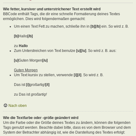
Wie fetter, kursiver und unterstrichener Text erstellt wird
BBCode enthält Tags, die dir eine schnelle Formatierung deines Textes
ermöglichen. Dies wird folgendermaßen gemacht:
Um einen Text Fett zu machen, schließe ihn in
[b][/b]
ein. So wird z. B.
[b]
Hallo
[/b]
zu
Hallo
Zum Unterstreichen von Text benutze
[u][/u]
. So wird z. B. aus:
[u]
Guten Morgen
[/u]
Guten Morgen
Um Text kursiv zu stellen, verwende
[i][/i]
. So wird z. B.
Das ist
[i]
großartig!
[/i]
zu Das ist
großartig!
Nach oben
Wie die Textfarbe oder -größe geändert wird
Um die Farbe oder die Größe deines Textes zu ändern, können die folgenden
Tags genutzt werden. Beachte dabei bitte, dass es von dem Browser und dem
System der Betrachter abhängig ist, wie die Darstellung des Textes erfolgt: