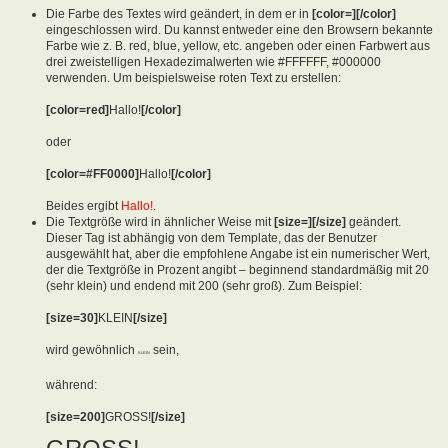
Die Farbe des Textes wird geändert, in dem er in
[color=][/color]
eingeschlossen wird. Du kannst entweder eine den Browsern bekannte
Farbe wie z. B. red, blue, yellow, etc. angeben oder einen Farbwert aus
drei zweistelligen Hexadezimalwerten wie #FFFFFF, #000000
verwenden. Um beispielsweise roten Text zu erstellen:
[color=red]
Hallo!
[/color]
oder
[color=#FF0000]
Hallo!
[/color]
Beides ergibt
Hallo!
.
Die Textgröße wird in ähnlicher Weise mit
[size=][/size]
geändert.
Dieser Tag ist abhängig von dem Template, das der Benutzer
ausgewählt hat, aber die empfohlene Angabe ist ein numerischer Wert,
der die Textgröße in Prozent angibt – beginnend standardmäßig mit 20
(sehr klein) und endend mit 200 (sehr groß). Zum Beispiel:
[size=30]
KLEIN
[/size]
wird gewöhnlich
sein,
KLEIN
während:
[size=200]
GROSS!
[/size]