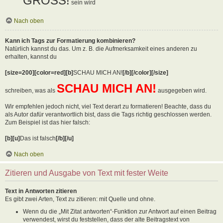
GROSS!
sein wird
Nach oben
Kann ich Tags zur Formatierung kombinieren?
Natürlich kannst du das. Um z. B. die Aufmerksamkeit eines anderen zu
erhalten, kannst du
[size=200][color=red][b]
SCHAU MICH AN!
[/b][/color][/size]
SCHAU MICH AN!
schreiben, was als
ausgegeben wird.
Wir empfehlen jedoch nicht, viel Text derart zu formatieren! Beachte, dass du
als Autor dafür verantwortlich bist, dass die Tags richtig geschlossen werden.
Zum Beispiel ist das hier falsch:
[b][u]
Das ist falsch
[/b][/u]
Nach oben
Zitieren und Ausgabe von Text mit fester Weite
Text in Antworten zitieren
Es gibt zwei Arten, Text zu zitieren: mit Quelle und ohne.
Wenn du die „Mit Zitat antworten“-Funktion zur Antwort auf einen Beitrag
verwendest, wirst du feststellen, dass der alte Beitragstext von