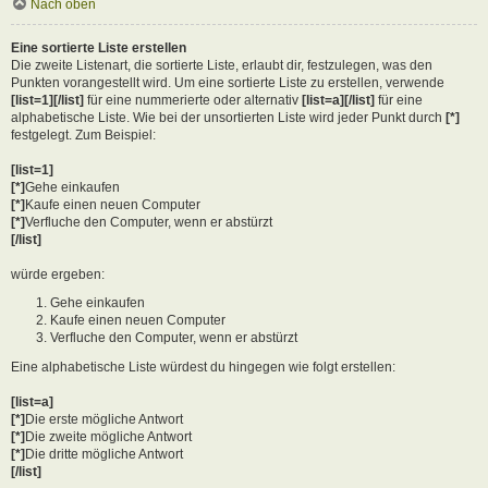
Nach oben
Eine sortierte Liste erstellen
Die zweite Listenart, die sortierte Liste, erlaubt dir, festzulegen, was den
Punkten vorangestellt wird. Um eine sortierte Liste zu erstellen, verwende
[list=1][/list]
für eine nummerierte oder alternativ
[list=a][/list]
für eine
alphabetische Liste. Wie bei der unsortierten Liste wird jeder Punkt durch
[*]
festgelegt. Zum Beispiel:
[list=1]
[*]
Gehe einkaufen
[*]
Kaufe einen neuen Computer
[*]
Verfluche den Computer, wenn er abstürzt
[/list]
würde ergeben:
Gehe einkaufen
Kaufe einen neuen Computer
Verfluche den Computer, wenn er abstürzt
Eine alphabetische Liste würdest du hingegen wie folgt erstellen:
[list=a]
[*]
Die erste mögliche Antwort
[*]
Die zweite mögliche Antwort
[*]
Die dritte mögliche Antwort
[/list]