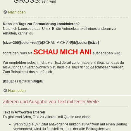
GROSS!
sein wird
Nach oben
Kann ich Tags zur Formatierung kombinieren?
Natürlich kannst du das. Um z. B. die Aufmerksamkeit eines anderen zu
erhalten, kannst du
[size=200][color=red][b]
SCHAU MICH AN!
[/b][/color][/size]
SCHAU MICH AN!
schreiben, was als
ausgegeben wird.
Wir empfehlen jedoch nicht, viel Text derart zu formatieren! Beachte, dass du
als Autor dafür verantwortlich bist, dass die Tags richtig geschlossen werden.
Zum Beispiel ist das hier falsch:
[b][u]
Das ist falsch
[/b][/u]
Nach oben
Zitieren und Ausgabe von Text mit fester Weite
Text in Antworten zitieren
Es gibt zwei Arten, Text zu zitieren: mit Quelle und ohne.
Wenn du die „Mit Zitat antworten“-Funktion zur Antwort auf einen Beitrag
verwendest, wirst du feststellen, dass der alte Beitragstext von