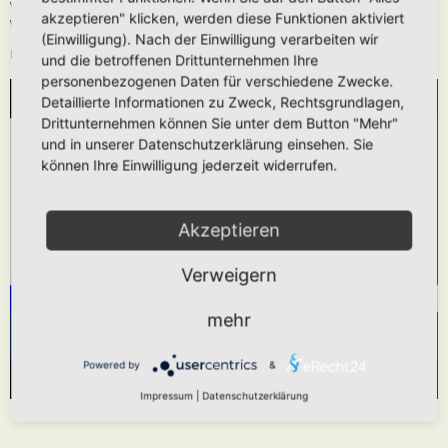
Wie oben beschrieben kann die URL auch ohne die
[media]
Tags verwendet
akzeptieren" klicken, werden diese Funktionen aktiviert
werden.
(Einwilligung). Nach der Einwilligung verarbeiten wir
Das hier gezeigt Beispiel würde folgendes generieren:
und die betroffenen Drittunternehmen Ihre
personenbezogenen Daten für verschiedene Zwecke.
Detaillierte Informationen zu Zweck, Rechtsgrundlagen,
WIR BENÖTIGEN IHRE ZUSTIMMUNG, UM
Drittunternehmen können Sie unter dem Button "Mehr"
DEN YOUTUBE-SERVICE ZU LADEN!
und in unserer Datenschutzerklärung einsehen. Sie
können Ihre Einwilligung jederzeit widerrufen.
Wir verwenden einen Service eines Drittanbieters,
um Videoinhalte einzubetten. Dieser Service kann
Daten zu Ihren Aktivitäten sammeln. Bitte lesen
Akzeptieren
Sie die Details durch und stimmen Sie der
Verweigern
Nutzung des Service zu, um dieses Video
anzusehen.
mehr
Mehr Informationen
Akzeptieren
Powered by
&
Powered by
Usercentrics Consent Management Platform
Impressum
|
Datenschutzerklärung