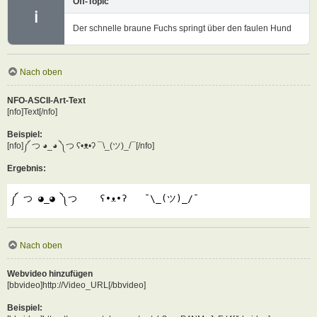
Off-Topic
ℹ
Der schnelle braune Fuchs springt über den faulen Hund
Nach oben
NFO-ASCII-Art-Text
[nfo]Text[/nfo]
Beispiel:
[nfo]༼ つ ◕_◕ ༽つ ʕ•ᴥ•ʔ ¯\_(ツ)_/¯[/nfo]
Ergebnis:
༼ つ ◕_◕ ༽つ    ʕ•ᴥ•ʔ   ¯\_(ツ)_/¯
Nach oben
Webvideo hinzufügen
[bbvideo]http://Video_URL[/bbvideo]
Beispiel: