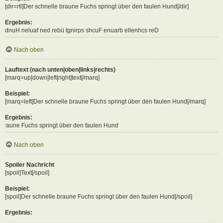
[dir=rtl]Der schnelle braune Fuchs springt über den faulen Hund[/dir]
Ergebnis:
Der schnelle braune Fuchs springt über den faulen Hund
Nach oben
Lauftext (nach unten|oben|links|rechts)
[marq=up|down|left|right]text[/marq]
Beispiel:
[marq=left]Der schnelle braune Fuchs springt über den faulen Hund[/marq]
Ergebnis:
springt über den faulen Hund
Nach oben
Spoiler Nachricht
[spoil]Text[/spoil]
Beispiel:
[spoil]Der schnelle braune Fuchs springt über den faulen Hund[/spoil]
Ergebnis: