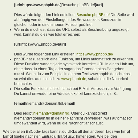
[url=https://www.phpbb.de/]
Besuche phpBB.de!
[/url]
Dies würde folgenden Link erstellen:
Besuche phpBB.de!
Die Seite wird
abhängig von den Einstellungen des Browsers des Benutzers im
gleichen oder in einem neuen Fenster geöffnet.
Wenn du möchtest, dass die URL selbst als Beschreibung angezeigt
wird, kannst du dies wie folgt erreichen:
[url]
https://www.phpbb.de/
[/url]
Dies würde folgenden Link erstellen:
https://www.phpbb.de/
phpBB hat zusätzlich eine Funktion, um Links automatisch zu erkennen.
Diese Funktion wandelt jede syntaktisch korrekte URL in einen Link um,
ohne dass du einen Tag oder sogar das führende https:// angeben
musst. Wenn du zum Beispiel in deinem Text www.phpbb.de schreibst,
so wird dies automatisch zu
www.phpbb.de
, sobald du die Nachricht
betrachtest.
Die selbe Funktionalität steht auch bei E-Mail-Adressen zur Verfügung.
Du kannst entweder eine Adresse explizit kennzeichnen; z. B.:
[email]
niemand@domain.tld
[/email]
Dies ergibt
niemand@domain.tld
. Oder du kannst direkt
niemand@domain.tld in deiner Nachricht verwenden, was automatisch
umgewandelt wird, wenn du die Nachricht anschaust.
Wie bei allen BBCode-Tags kannst du URLs all den anderen Tags wie
[img]
[/img]
(siehe nächsten Eintrag),
[b][/b]
usw. hinterlegen. Wie bei den