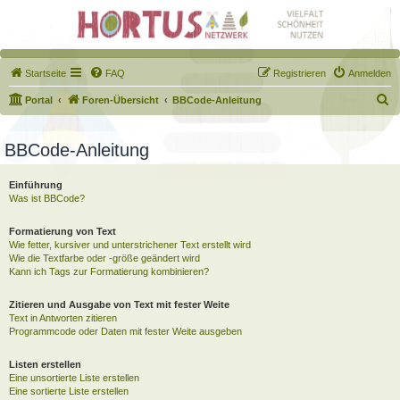
Startseite
FAQ
Registrieren
Anmelden
S
Portal
Foren-Übersicht
BBCode-Anleitung
u
c
BBCode-Anleitung
h
Einführung
e
Was ist BBCode?
Formatierung von Text
Wie fetter, kursiver und unterstrichener Text erstellt wird
Wie die Textfarbe oder -größe geändert wird
Kann ich Tags zur Formatierung kombinieren?
Zitieren und Ausgabe von Text mit fester Weite
Text in Antworten zitieren
Programmcode oder Daten mit fester Weite ausgeben
Listen erstellen
Eine unsortierte Liste erstellen
Eine sortierte Liste erstellen