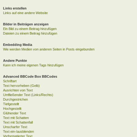
Links erstellen
Links auf eine andere Website
Bilder in Beiträgen anzeigen
Ein Bild zu einem Beitrag hinzufügen
Dateien zu einem Beitrag hinzufügen
Embedding Media
Wie werden Medien von anderen Seiten in Posts eingebunden
Andere Punkte
Kann ich meine eigenen Tags hinzufügen
Advanced BBCode Box BBCodes
Schriftart
Text hervorheben (Gelb)
Ausrichten von Text
Umfließender Text (Links/Rechts)
Durchgestrichen
Tiefgestellt
Hochgestellt
Glühender Text
Text mit Schatten
Text mit Schattenfall
Unscharfer Text
Text ein-/ausblenden
Vorformatierter Text