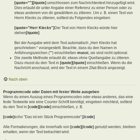
[quote=""][/quote]
umschlossen zum Nachrichtentext hinzugefügt wird.
Dies erlaubt dir unter Angabe einer Referenz zu einer Person oder zu
etwas anderem von dir gewähltem zu zitieren. Um z. B. einen Text von
Herrn Klecks zu zitieren, solltest du Folgendes eingeben:
[quote="Herr Klecks"]
Der Text von Herrn Klecks würde hier
stehen
[/quote]
Bei der Ausgabe wird dem Text automatisch „Herr Klecks hat
geschrieben:“ vorangestellt. Beachte, dass du den Namen in
Anführungszeichen ("") einschließen
musst
, sie sind nicht optional.
Die zweite Methode erlaubt dir, etwas ohne Quellangabe zu zitieren.
Dazu musst du den Text in
[quote][/quote]
einschließen. Wenn du die
Nachricht anschaust, wird der Text in einem Zitat-Block angezeigt.
Nach oben
Programmcode oder Daten mit fester Weite ausgeben
Wenn du einen Auszug eines Programmcodes oder etwas anderes, das eine
feste Textweite wie eine Courier-Schrift benötigt, eingeben möchtest, solltest
du den Text in
[code][/code]
einschließen, z. B.
[code]
echo "Das ist ein Stück Programmcode";
[/code]
Alle Formatierungen, die innerhalb von
[code][/code]
genutzt werden, bleiben
erhalten, wenn der Text betrachtet wird.