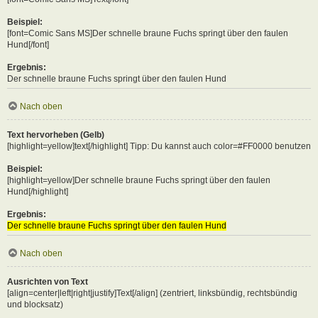
Beispiel:
[font=Comic Sans MS]Der schnelle braune Fuchs springt über den faulen
Hund[/font]
Ergebnis:
Der schnelle braune Fuchs springt über den faulen Hund
Nach oben
Text hervorheben (Gelb)
[highlight=yellow]text[/highlight] Tipp: Du kannst auch color=#FF0000 benutzen
Beispiel:
[highlight=yellow]Der schnelle braune Fuchs springt über den faulen
Hund[/highlight]
Ergebnis:
Der schnelle braune Fuchs springt über den faulen Hund
Nach oben
Ausrichten von Text
[align=center|left|right|justify]Text[/align] (zentriert, linksbündig, rechtsbündig
und blocksatz)