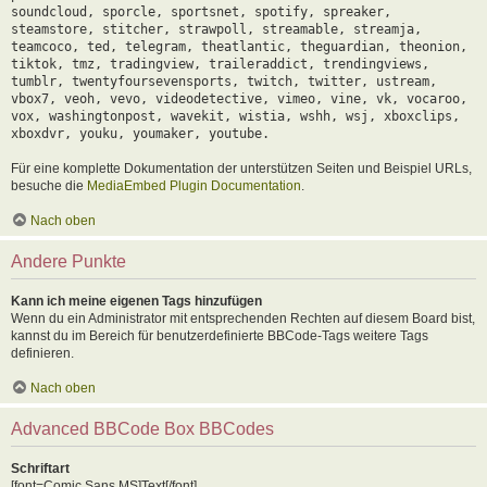
soundcloud, sporcle, sportsnet, spotify, spreaker,
steamstore, stitcher, strawpoll, streamable, streamja,
teamcoco, ted, telegram, theatlantic, theguardian, theonion,
tiktok, tmz, tradingview, traileraddict, trendingviews,
tumblr, twentyfoursevensports, twitch, twitter, ustream,
vbox7, veoh, vevo, videodetective, vimeo, vine, vk, vocaroo,
vox, washingtonpost, wavekit, wistia, wshh, wsj, xboxclips,
xboxdvr, youku, youmaker, youtube.
Für eine komplette Dokumentation der unterstützen Seiten und Beispiel URLs,
besuche die
MediaEmbed Plugin Documentation
.
Nach oben
Andere Punkte
Kann ich meine eigenen Tags hinzufügen
Wenn du ein Administrator mit entsprechenden Rechten auf diesem Board bist,
kannst du im Bereich für benutzerdefinierte BBCode-Tags weitere Tags
definieren.
Nach oben
Advanced BBCode Box BBCodes
Schriftart
[font=Comic Sans MS]Text[/font]