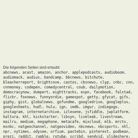
Die folgenden Seiten sind erlaubt:
abcnews, acast, amazon, anchor, applepodcasts, audioboom,
audiomack, audius, bandcamp, bbcnews, bitchute,
bleacherreport, brightcove, castos, cbsnews, clyp, cnbc, cnn,
cnnmoney, codepen, comedycentral, coub, dailymotion,
democracynow, dumpert, eighttracks, espn, facebook, falstad,
flickr, foxnews, funnyordie, gamespot, getty, gfycat, gifs,
giphy, gist, globalnews, gofundme, googledrive, googleplus,
googlesheets, hudl, hulu, ign, imdb, imgur, indiegogo,
instagram, internetarchive, izlesene, jsfiddle, jwplatform,
kaltura, khl, kickstarter, libsyn, liveleak, livestream,
mailru, medium, megaphone, metacafe, mixcloud, mlb, mrctv,
msnbc, natgeochannel, natgeovideo, nbcnews, nbcsports, nhl,
npr, nytimes, odysee, orfium, pastebin, pinterest, podbean,
prezi, reddit, rumble, rutube, scribd, sendvid, slideshare,