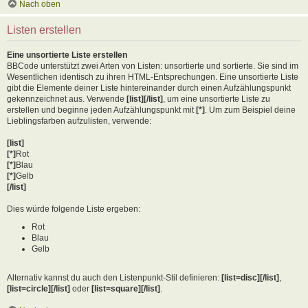
Nach oben
Listen erstellen
Eine unsortierte Liste erstellen
BBCode unterstützt zwei Arten von Listen: unsortierte und sortierte. Sie sind im
Wesentlichen identisch zu ihren HTML-Entsprechungen. Eine unsortierte Liste
gibt die Elemente deiner Liste hintereinander durch einen Aufzählungspunkt
gekennzeichnet aus. Verwende
[list][/list]
, um eine unsortierte Liste zu
erstellen und beginne jeden Aufzählungspunkt mit
[*]
. Um zum Beispiel deine
Lieblingsfarben aufzulisten, verwende:
[list]
[*]
Rot
[*]
Blau
[*]
Gelb
[/list]
Dies würde folgende Liste ergeben:
Rot
Blau
Gelb
Alternativ kannst du auch den Listenpunkt-Stil definieren:
[list=disc][/list]
,
[list=circle][/list]
oder
[list=square][/list]
.