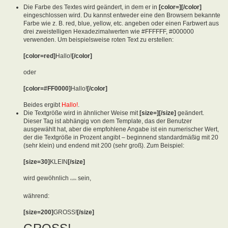
Die Farbe des Textes wird geändert, in dem er in
[color=][/color]
eingeschlossen wird. Du kannst entweder eine den Browsern bekannte
Farbe wie z. B. red, blue, yellow, etc. angeben oder einen Farbwert aus
drei zweistelligen Hexadezimalwerten wie #FFFFFF, #000000
verwenden. Um beispielsweise roten Text zu erstellen:
[color=red]
Hallo!
[/color]
oder
[color=#FF0000]
Hallo!
[/color]
Beides ergibt
Hallo!
.
Die Textgröße wird in ähnlicher Weise mit
[size=][/size]
geändert.
Dieser Tag ist abhängig von dem Template, das der Benutzer
ausgewählt hat, aber die empfohlene Angabe ist ein numerischer Wert,
der die Textgröße in Prozent angibt – beginnend standardmäßig mit 20
(sehr klein) und endend mit 200 (sehr groß). Zum Beispiel:
[size=30]
KLEIN
[/size]
wird gewöhnlich
sein,
KLEIN
während:
[size=200]
GROSS!
[/size]