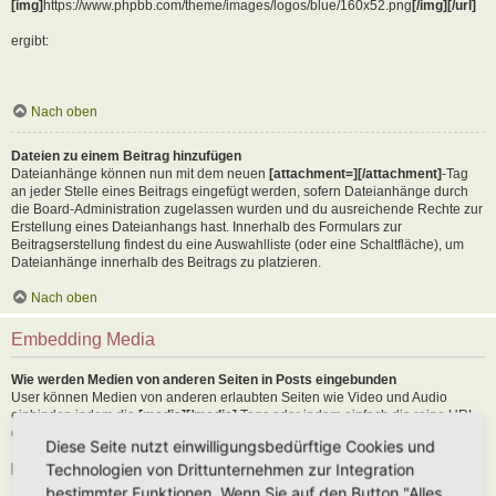
[img]
https://www.phpbb.com/theme/images/logos/blue/160x52.png
[/img][/url]
ergibt:
Nach oben
Dateien zu einem Beitrag hinzufügen
Dateianhänge können nun mit dem neuen
[attachment=][/attachment]
-Tag
an jeder Stelle eines Beitrags eingefügt werden, sofern Dateianhänge durch
die Board-Administration zugelassen wurden und du ausreichende Rechte zur
Erstellung eines Dateianhangs hast. Innerhalb des Formulars zur
Beitragserstellung findest du eine Auswahlliste (oder eine Schaltfläche), um
Dateianhänge innerhalb des Beitrags zu platzieren.
Nach oben
Embedding Media
Wie werden Medien von anderen Seiten in Posts eingebunden
User können Medien von anderen erlaubten Seiten wie Video und Audio
einbinden indem die
[media][/media]
Tags oder indem einfach die reine URL
der erlaubten Seite in den Text kopiert wird. Als Beispiel:
Diese Seite nutzt einwilligungsbedürftige Cookies und
Technologien von Drittunternehmen zur Integration
[media]
https://youtu.be/Ne18ZQ7LLI0
[/media]
bestimmter Funktionen. Wenn Sie auf den Button "Alles