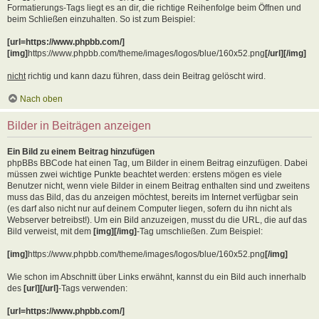
Formatierungs-Tags liegt es an dir, die richtige Reihenfolge beim Öffnen und
beim Schließen einzuhalten. So ist zum Beispiel:
[url=https://www.phpbb.com/]
[img]
https://www.phpbb.com/theme/images/logos/blue/160x52.png
[/url][/img]
nicht
richtig und kann dazu führen, dass dein Beitrag gelöscht wird.
Nach oben
Bilder in Beiträgen anzeigen
Ein Bild zu einem Beitrag hinzufügen
phpBBs BBCode hat einen Tag, um Bilder in einem Beitrag einzufügen. Dabei
müssen zwei wichtige Punkte beachtet werden: erstens mögen es viele
Benutzer nicht, wenn viele Bilder in einem Beitrag enthalten sind und zweitens
muss das Bild, das du anzeigen möchtest, bereits im Internet verfügbar sein
(es darf also nicht nur auf deinem Computer liegen, sofern du ihn nicht als
Webserver betreibst!). Um ein Bild anzuzeigen, musst du die URL, die auf das
Bild verweist, mit dem
[img][/img]
-Tag umschließen. Zum Beispiel:
[img]
https://www.phpbb.com/theme/images/logos/blue/160x52.png
[/img]
Wie schon im Abschnitt über Links erwähnt, kannst du ein Bild auch innerhalb
des
[url][/url]
-Tags verwenden:
[url=https://www.phpbb.com/]