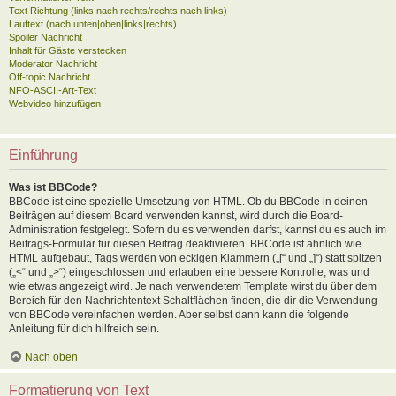
Text Richtung (links nach rechts/rechts nach links)
Lauftext (nach unten|oben|links|rechts)
Spoiler Nachricht
Inhalt für Gäste verstecken
Moderator Nachricht
Off-topic Nachricht
NFO-ASCII-Art-Text
Webvideo hinzufügen
Einführung
Was ist BBCode?
BBCode ist eine spezielle Umsetzung von HTML. Ob du BBCode in deinen
Beiträgen auf diesem Board verwenden kannst, wird durch die Board-
Administration festgelegt. Sofern du es verwenden darfst, kannst du es auch im
Beitrags-Formular für diesen Beitrag deaktivieren. BBCode ist ähnlich wie
HTML aufgebaut, Tags werden von eckigen Klammern („[“ und „]“) statt spitzen
(„<“ und „>“) eingeschlossen und erlauben eine bessere Kontrolle, was und
wie etwas angezeigt wird. Je nach verwendetem Template wirst du über dem
Bereich für den Nachrichtentext Schaltflächen finden, die dir die Verwendung
von BBCode vereinfachen werden. Aber selbst dann kann die folgende
Anleitung für dich hilfreich sein.
Nach oben
Formatierung von Text