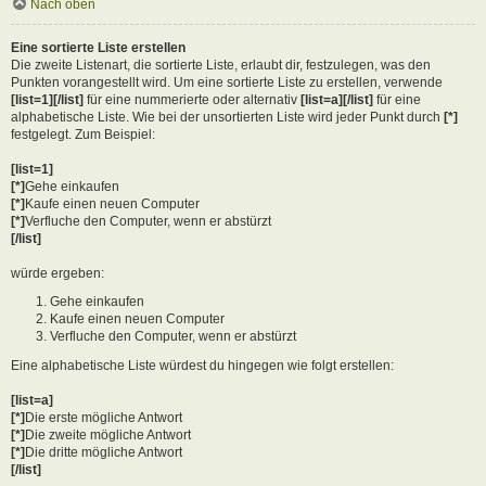
Nach oben
Eine sortierte Liste erstellen
Die zweite Listenart, die sortierte Liste, erlaubt dir, festzulegen, was den
Punkten vorangestellt wird. Um eine sortierte Liste zu erstellen, verwende
[list=1][/list]
für eine nummerierte oder alternativ
[list=a][/list]
für eine
alphabetische Liste. Wie bei der unsortierten Liste wird jeder Punkt durch
[*]
festgelegt. Zum Beispiel:
[list=1]
[*]
Gehe einkaufen
[*]
Kaufe einen neuen Computer
[*]
Verfluche den Computer, wenn er abstürzt
[/list]
würde ergeben:
Gehe einkaufen
Kaufe einen neuen Computer
Verfluche den Computer, wenn er abstürzt
Eine alphabetische Liste würdest du hingegen wie folgt erstellen:
[list=a]
[*]
Die erste mögliche Antwort
[*]
Die zweite mögliche Antwort
[*]
Die dritte mögliche Antwort
[/list]