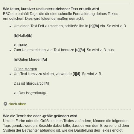
Wie fetter, kursiver und unterstrichener Text erstellt wird
BBCode enthält Tags, die dir eine schnelle Formatierung deines Textes
ermöglichen. Dies wird folgendermaßen gemacht:
Um einen Text Fett zu machen, schließe ihn in
[b][/b]
ein. So wird z. B.
[b]
Hallo
[/b]
zu
Hallo
Zum Unterstreichen von Text benutze
[u][/u]
. So wird z. B. aus:
[u]
Guten Morgen
[/u]
Guten Morgen
Um Text kursiv zu stellen, verwende
[i][/i]
. So wird z. B.
Das ist
[i]
großartig!
[/i]
zu Das ist
großartig!
Nach oben
Wie die Textfarbe oder -größe geändert wird
Um die Farbe oder die Größe deines Textes zu ändern, können die folgenden
Tags genutzt werden. Beachte dabei bitte, dass es von dem Browser und dem
System der Betrachter abhängig ist, wie die Darstellung des Textes erfolgt: