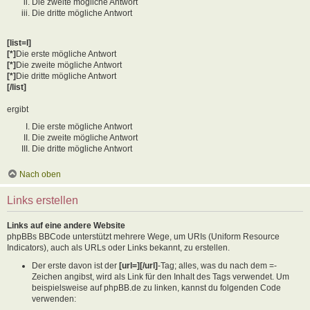
Die zweite mögliche Antwort
Die dritte mögliche Antwort
[list=I]
[*]
Die erste mögliche Antwort
[*]
Die zweite mögliche Antwort
[*]
Die dritte mögliche Antwort
[/list]
ergibt
Die erste mögliche Antwort
Die zweite mögliche Antwort
Die dritte mögliche Antwort
Nach oben
Links erstellen
Links auf eine andere Website
phpBBs BBCode unterstützt mehrere Wege, um URIs (Uniform Resource
Indicators), auch als URLs oder Links bekannt, zu erstellen.
Der erste davon ist der
[url=][/url]
-Tag; alles, was du nach dem =-
Zeichen angibst, wird als Link für den Inhalt des Tags verwendet. Um
beispielsweise auf phpBB.de zu linken, kannst du folgenden Code
verwenden: