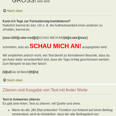
GROSS!
sein wird
Nach oben
Kann ich Tags zur Formatierung kombinieren?
Natürlich kannst du das. Um z. B. die Aufmerksamkeit eines anderen zu
erhalten, kannst du
[size=200][color=red][b]
SCHAU MICH AN!
[/b][/color][/size]
SCHAU MICH AN!
schreiben, was als
ausgegeben wird.
Wir empfehlen jedoch nicht, viel Text derart zu formatieren! Beachte, dass du
als Autor dafür verantwortlich bist, dass die Tags richtig geschlossen werden.
Zum Beispiel ist das hier falsch:
[b][u]
Das ist falsch
[/b][/u]
Nach oben
Zitieren und Ausgabe von Text mit fester Weite
Text in Antworten zitieren
Es gibt zwei Arten, Text zu zitieren: mit Quelle und ohne.
Wenn du die „Mit Zitat antworten“-Funktion zur Antwort auf einen Beitrag
verwendest, wirst du feststellen, dass der alte Beitragstext von