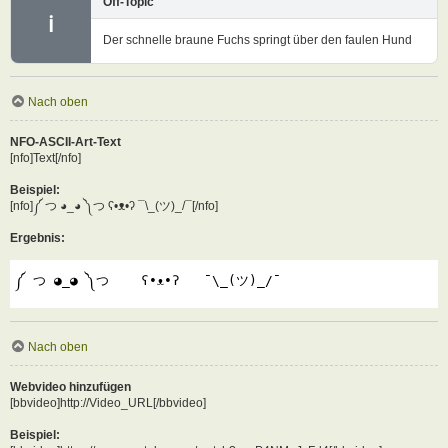
Off-Topic
ℹ
Der schnelle braune Fuchs springt über den faulen Hund
Nach oben
NFO-ASCII-Art-Text
[nfo]Text[/nfo]
Beispiel:
[nfo]༼ つ ◕_◕ ༽つ ʕ•ᴥ•ʔ ¯\_(ツ)_/¯[/nfo]
Ergebnis:
༼ つ ◕_◕ ༽つ    ʕ•ᴥ•ʔ   ¯\_(ツ)_/¯
Nach oben
Webvideo hinzufügen
[bbvideo]http://Video_URL[/bbvideo]
Beispiel: