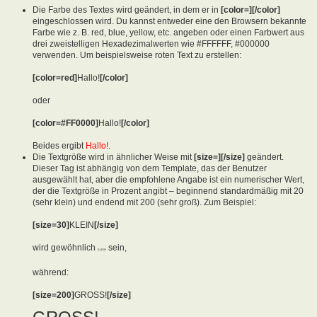
Die Farbe des Textes wird geändert, in dem er in
[color=][/color]
eingeschlossen wird. Du kannst entweder eine den Browsern bekannte
Farbe wie z. B. red, blue, yellow, etc. angeben oder einen Farbwert aus
drei zweistelligen Hexadezimalwerten wie #FFFFFF, #000000
verwenden. Um beispielsweise roten Text zu erstellen:
[color=red]
Hallo!
[/color]
oder
[color=#FF0000]
Hallo!
[/color]
Beides ergibt
Hallo!
.
Die Textgröße wird in ähnlicher Weise mit
[size=][/size]
geändert.
Dieser Tag ist abhängig von dem Template, das der Benutzer
ausgewählt hat, aber die empfohlene Angabe ist ein numerischer Wert,
der die Textgröße in Prozent angibt – beginnend standardmäßig mit 20
(sehr klein) und endend mit 200 (sehr groß). Zum Beispiel:
[size=30]
KLEIN
[/size]
wird gewöhnlich
sein,
KLEIN
während:
[size=200]
GROSS!
[/size]