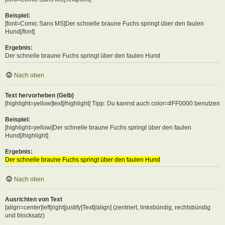
Beispiel:
[font=Comic Sans MS]Der schnelle braune Fuchs springt über den faulen
Hund[/font]
Ergebnis:
Der schnelle braune Fuchs springt über den faulen Hund
Nach oben
Text hervorheben (Gelb)
[highlight=yellow]text[/highlight] Tipp: Du kannst auch color=#FF0000 benutzen
Beispiel:
[highlight=yellow]Der schnelle braune Fuchs springt über den faulen
Hund[/highlight]
Ergebnis:
Der schnelle braune Fuchs springt über den faulen Hund
Nach oben
Ausrichten von Text
[align=center|left|right|justify]Text[/align] (zentriert, linksbündig, rechtsbündig
und blocksatz)