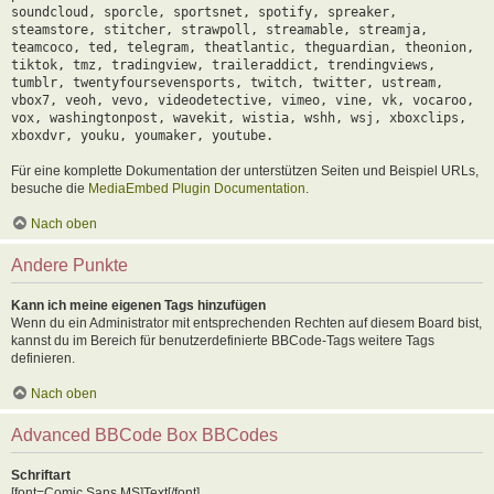
soundcloud, sporcle, sportsnet, spotify, spreaker,
steamstore, stitcher, strawpoll, streamable, streamja,
teamcoco, ted, telegram, theatlantic, theguardian, theonion,
tiktok, tmz, tradingview, traileraddict, trendingviews,
tumblr, twentyfoursevensports, twitch, twitter, ustream,
vbox7, veoh, vevo, videodetective, vimeo, vine, vk, vocaroo,
vox, washingtonpost, wavekit, wistia, wshh, wsj, xboxclips,
xboxdvr, youku, youmaker, youtube.
Für eine komplette Dokumentation der unterstützen Seiten und Beispiel URLs,
besuche die
MediaEmbed Plugin Documentation
.
Nach oben
Andere Punkte
Kann ich meine eigenen Tags hinzufügen
Wenn du ein Administrator mit entsprechenden Rechten auf diesem Board bist,
kannst du im Bereich für benutzerdefinierte BBCode-Tags weitere Tags
definieren.
Nach oben
Advanced BBCode Box BBCodes
Schriftart
[font=Comic Sans MS]Text[/font]