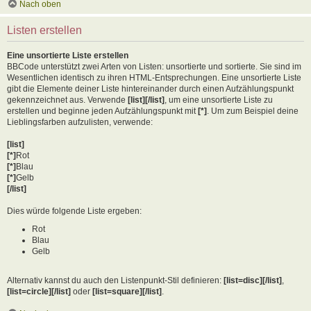
Nach oben
Listen erstellen
Eine unsortierte Liste erstellen
BBCode unterstützt zwei Arten von Listen: unsortierte und sortierte. Sie sind im
Wesentlichen identisch zu ihren HTML-Entsprechungen. Eine unsortierte Liste
gibt die Elemente deiner Liste hintereinander durch einen Aufzählungspunkt
gekennzeichnet aus. Verwende
[list][/list]
, um eine unsortierte Liste zu
erstellen und beginne jeden Aufzählungspunkt mit
[*]
. Um zum Beispiel deine
Lieblingsfarben aufzulisten, verwende:
[list]
[*]
Rot
[*]
Blau
[*]
Gelb
[/list]
Dies würde folgende Liste ergeben:
Rot
Blau
Gelb
Alternativ kannst du auch den Listenpunkt-Stil definieren:
[list=disc][/list]
,
[list=circle][/list]
oder
[list=square][/list]
.