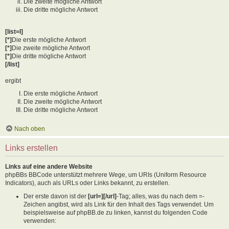
Die zweite mögliche Antwort
Die dritte mögliche Antwort
[list=I]
[*]
Die erste mögliche Antwort
[*]
Die zweite mögliche Antwort
[*]
Die dritte mögliche Antwort
[/list]
ergibt
Die erste mögliche Antwort
Die zweite mögliche Antwort
Die dritte mögliche Antwort
Nach oben
Links erstellen
Links auf eine andere Website
phpBBs BBCode unterstützt mehrere Wege, um URIs (Uniform Resource
Indicators), auch als URLs oder Links bekannt, zu erstellen.
Der erste davon ist der
[url=][/url]
-Tag; alles, was du nach dem =-
Zeichen angibst, wird als Link für den Inhalt des Tags verwendet. Um
beispielsweise auf phpBB.de zu linken, kannst du folgenden Code
verwenden: