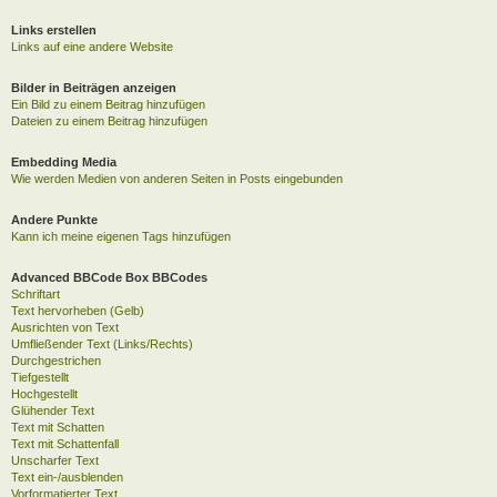
Links erstellen
Links auf eine andere Website
Bilder in Beiträgen anzeigen
Ein Bild zu einem Beitrag hinzufügen
Dateien zu einem Beitrag hinzufügen
Embedding Media
Wie werden Medien von anderen Seiten in Posts eingebunden
Andere Punkte
Kann ich meine eigenen Tags hinzufügen
Advanced BBCode Box BBCodes
Schriftart
Text hervorheben (Gelb)
Ausrichten von Text
Umfließender Text (Links/Rechts)
Durchgestrichen
Tiefgestellt
Hochgestellt
Glühender Text
Text mit Schatten
Text mit Schattenfall
Unscharfer Text
Text ein-/ausblenden
Vorformatierter Text