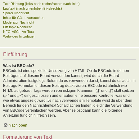
Text Richtung (links nach rechts/rechts nach links)
Lauftext (nach unten|oben|links|rechts)
Spoiler Nachricht
Inhalt für Gäste verstecken
Moderator Nachricht
Off-topic Nachricht
NFO-ASCII-Art-Text
Webvideo hinzufügen
Einführung
Was ist BBCode?
BBCode ist eine spezielle Umsetzung von HTML. Ob du BBCode in deinen
Beiträgen auf diesem Board verwenden kannst, wird durch die Board-
Administration festgelegt. Sofern du es verwenden darfst, kannst du es auch im
Beitrags-Formular für diesen Beitrag deaktivieren. BBCode ist ähnlich wie
HTML aufgebaut, Tags werden von eckigen Klammern („[“ und „]“) statt spitzen
(„<“ und „>“) eingeschlossen und erlauben eine bessere Kontrolle, was und
wie etwas angezeigt wird. Je nach verwendetem Template wirst du über dem
Bereich für den Nachrichtentext Schaltflächen finden, die dir die Verwendung
von BBCode vereinfachen werden. Aber selbst dann kann die folgende
Anleitung für dich hilfreich sein.
Nach oben
Formatierung von Text