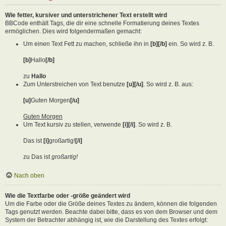
Wie fetter, kursiver und unterstrichener Text erstellt wird
BBCode enthält Tags, die dir eine schnelle Formatierung deines Textes
ermöglichen. Dies wird folgendermaßen gemacht:
Um einen Text Fett zu machen, schließe ihn in
[b][/b]
ein. So wird z. B.
[b]
Hallo
[/b]
zu
Hallo
Zum Unterstreichen von Text benutze
[u][/u]
. So wird z. B. aus:
[u]
Guten Morgen
[/u]
Guten Morgen
Um Text kursiv zu stellen, verwende
[i][/i]
. So wird z. B.
Das ist
[i]
großartig!
[/i]
zu Das ist
großartig!
Nach oben
Wie die Textfarbe oder -größe geändert wird
Um die Farbe oder die Größe deines Textes zu ändern, können die folgenden
Tags genutzt werden. Beachte dabei bitte, dass es von dem Browser und dem
System der Betrachter abhängig ist, wie die Darstellung des Textes erfolgt: