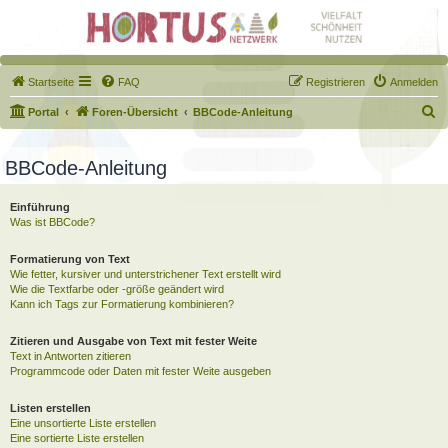
Startseite
FAQ
Registrieren
Anmelden
S
Portal
Foren-Übersicht
BBCode-Anleitung
u
c
BBCode-Anleitung
h
Einführung
e
Was ist BBCode?
Formatierung von Text
Wie fetter, kursiver und unterstrichener Text erstellt wird
Wie die Textfarbe oder -größe geändert wird
Kann ich Tags zur Formatierung kombinieren?
Zitieren und Ausgabe von Text mit fester Weite
Text in Antworten zitieren
Programmcode oder Daten mit fester Weite ausgeben
Listen erstellen
Eine unsortierte Liste erstellen
Eine sortierte Liste erstellen