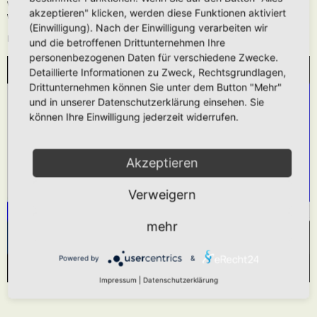
Wie oben beschrieben kann die URL auch ohne die
[media]
Tags verwendet
akzeptieren" klicken, werden diese Funktionen aktiviert
werden.
(Einwilligung). Nach der Einwilligung verarbeiten wir
Das hier gezeigt Beispiel würde folgendes generieren:
und die betroffenen Drittunternehmen Ihre
personenbezogenen Daten für verschiedene Zwecke.
Detaillierte Informationen zu Zweck, Rechtsgrundlagen,
WIR BENÖTIGEN IHRE ZUSTIMMUNG, UM
Drittunternehmen können Sie unter dem Button "Mehr"
DEN YOUTUBE-SERVICE ZU LADEN!
und in unserer Datenschutzerklärung einsehen. Sie
können Ihre Einwilligung jederzeit widerrufen.
Wir verwenden einen Service eines Drittanbieters,
um Videoinhalte einzubetten. Dieser Service kann
Daten zu Ihren Aktivitäten sammeln. Bitte lesen
Akzeptieren
Sie die Details durch und stimmen Sie der
Verweigern
Nutzung des Service zu, um dieses Video
anzusehen.
mehr
Mehr Informationen
Akzeptieren
Powered by
&
Powered by
Usercentrics Consent Management Platform
Impressum
|
Datenschutzerklärung