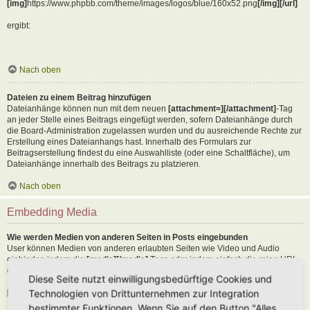
[img]
https://www.phpbb.com/theme/images/logos/blue/160x52.png
[/img][/url]
ergibt:
Nach oben
Dateien zu einem Beitrag hinzufügen
Dateianhänge können nun mit dem neuen
[attachment=][/attachment]
-Tag
an jeder Stelle eines Beitrags eingefügt werden, sofern Dateianhänge durch
die Board-Administration zugelassen wurden und du ausreichende Rechte zur
Erstellung eines Dateianhangs hast. Innerhalb des Formulars zur
Beitragserstellung findest du eine Auswahlliste (oder eine Schaltfläche), um
Dateianhänge innerhalb des Beitrags zu platzieren.
Nach oben
Embedding Media
Wie werden Medien von anderen Seiten in Posts eingebunden
User können Medien von anderen erlaubten Seiten wie Video und Audio
einbinden indem die
[media][/media]
Tags oder indem einfach die reine URL
der erlaubten Seite in den Text kopiert wird. Als Beispiel:
Diese Seite nutzt einwilligungsbedürftige Cookies und
Technologien von Drittunternehmen zur Integration
[media]
https://youtu.be/Ne18ZQ7LLI0
[/media]
bestimmter Funktionen. Wenn Sie auf den Button "Alles