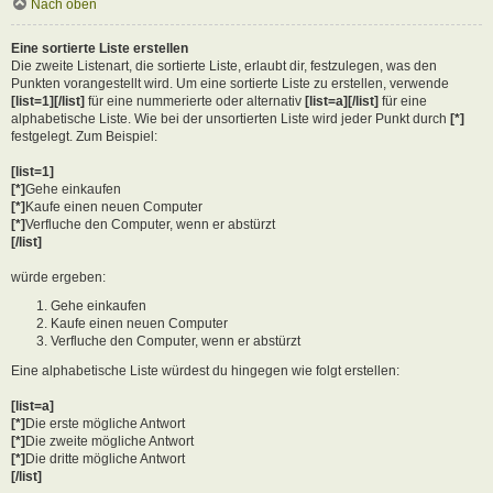
Nach oben
Eine sortierte Liste erstellen
Die zweite Listenart, die sortierte Liste, erlaubt dir, festzulegen, was den
Punkten vorangestellt wird. Um eine sortierte Liste zu erstellen, verwende
[list=1][/list]
für eine nummerierte oder alternativ
[list=a][/list]
für eine
alphabetische Liste. Wie bei der unsortierten Liste wird jeder Punkt durch
[*]
festgelegt. Zum Beispiel:
[list=1]
[*]
Gehe einkaufen
[*]
Kaufe einen neuen Computer
[*]
Verfluche den Computer, wenn er abstürzt
[/list]
würde ergeben:
Gehe einkaufen
Kaufe einen neuen Computer
Verfluche den Computer, wenn er abstürzt
Eine alphabetische Liste würdest du hingegen wie folgt erstellen:
[list=a]
[*]
Die erste mögliche Antwort
[*]
Die zweite mögliche Antwort
[*]
Die dritte mögliche Antwort
[/list]