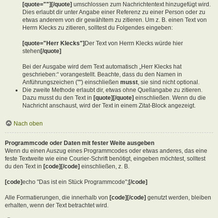
[quote=""][/quote]
umschlossen zum Nachrichtentext hinzugefügt wird.
Dies erlaubt dir unter Angabe einer Referenz zu einer Person oder zu
etwas anderem von dir gewähltem zu zitieren. Um z. B. einen Text von
Herrn Klecks zu zitieren, solltest du Folgendes eingeben:
[quote="Herr Klecks"]
Der Text von Herrn Klecks würde hier
stehen
[/quote]
Bei der Ausgabe wird dem Text automatisch „Herr Klecks hat
geschrieben:“ vorangestellt. Beachte, dass du den Namen in
Anführungszeichen ("") einschließen
musst
, sie sind nicht optional.
Die zweite Methode erlaubt dir, etwas ohne Quellangabe zu zitieren.
Dazu musst du den Text in
[quote][/quote]
einschließen. Wenn du die
Nachricht anschaust, wird der Text in einem Zitat-Block angezeigt.
Nach oben
Programmcode oder Daten mit fester Weite ausgeben
Wenn du einen Auszug eines Programmcodes oder etwas anderes, das eine
feste Textweite wie eine Courier-Schrift benötigt, eingeben möchtest, solltest
du den Text in
[code][/code]
einschließen, z. B.
[code]
echo "Das ist ein Stück Programmcode";
[/code]
Alle Formatierungen, die innerhalb von
[code][/code]
genutzt werden, bleiben
erhalten, wenn der Text betrachtet wird.