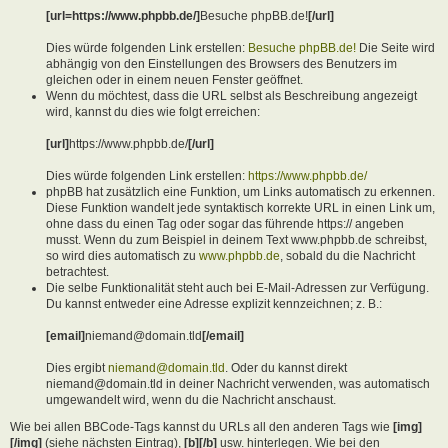
[url=https://www.phpbb.de/]
Besuche phpBB.de!
[/url]
Dies würde folgenden Link erstellen:
Besuche phpBB.de!
Die Seite wird
abhängig von den Einstellungen des Browsers des Benutzers im
gleichen oder in einem neuen Fenster geöffnet.
Wenn du möchtest, dass die URL selbst als Beschreibung angezeigt
wird, kannst du dies wie folgt erreichen:
[url]
https://www.phpbb.de/
[/url]
Dies würde folgenden Link erstellen:
https://www.phpbb.de/
phpBB hat zusätzlich eine Funktion, um Links automatisch zu erkennen.
Diese Funktion wandelt jede syntaktisch korrekte URL in einen Link um,
ohne dass du einen Tag oder sogar das führende https:// angeben
musst. Wenn du zum Beispiel in deinem Text www.phpbb.de schreibst,
so wird dies automatisch zu
www.phpbb.de
, sobald du die Nachricht
betrachtest.
Die selbe Funktionalität steht auch bei E-Mail-Adressen zur Verfügung.
Du kannst entweder eine Adresse explizit kennzeichnen; z. B.:
[email]
niemand@domain.tld
[/email]
Dies ergibt
niemand@domain.tld
. Oder du kannst direkt
niemand@domain.tld in deiner Nachricht verwenden, was automatisch
umgewandelt wird, wenn du die Nachricht anschaust.
Wie bei allen BBCode-Tags kannst du URLs all den anderen Tags wie
[img]
[/img]
(siehe nächsten Eintrag),
[b][/b]
usw. hinterlegen. Wie bei den