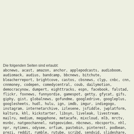
Die folgenden Seiten sind erlaubt:
abcnews, acast, amazon, anchor, applepodcasts, audioboom,
audiomack, audius, bandcamp, bbcnews, bitchute,
bleacherreport, brightcove, castos, cbsnews, clyp, cnbc, cnn,
cnnmoney, codepen, comedycentral, coub, dailymotion,
democracynow, dumpert, eighttracks, espn, facebook, falstad,
flickr, foxnews, funnyordie, gamespot, getty, gfycat, gifs,
giphy, gist, globalnews, gofundme, googledrive, googleplus,
googlesheets, hudl, hulu, ign, imdb, imgur, indiegogo,
instagram, internetarchive, izlesene, jsfiddle, jwplatform,
kaltura, khl, kickstarter, libsyn, liveleak, livestream,
mailru, medium, megaphone, metacafe, mixcloud, mlb, mrctv,
msnbc, natgeochannel, natgeovideo, nbcnews, nbcsports, nhl,
npr, nytimes, odysee, orfium, pastebin, pinterest, podbean,
prezi, reddit, rumble, rutube, scribd, sendvid, slideshare,