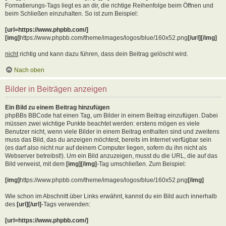
Formatierungs-Tags liegt es an dir, die richtige Reihenfolge beim Öffnen und
beim Schließen einzuhalten. So ist zum Beispiel:
[url=https://www.phpbb.com/]
[img]
https://www.phpbb.com/theme/images/logos/blue/160x52.png
[/url][/img]
nicht
richtig und kann dazu führen, dass dein Beitrag gelöscht wird.
Nach oben
Bilder in Beiträgen anzeigen
Ein Bild zu einem Beitrag hinzufügen
phpBBs BBCode hat einen Tag, um Bilder in einem Beitrag einzufügen. Dabei
müssen zwei wichtige Punkte beachtet werden: erstens mögen es viele
Benutzer nicht, wenn viele Bilder in einem Beitrag enthalten sind und zweitens
muss das Bild, das du anzeigen möchtest, bereits im Internet verfügbar sein
(es darf also nicht nur auf deinem Computer liegen, sofern du ihn nicht als
Webserver betreibst!). Um ein Bild anzuzeigen, musst du die URL, die auf das
Bild verweist, mit dem
[img][/img]
-Tag umschließen. Zum Beispiel:
[img]
https://www.phpbb.com/theme/images/logos/blue/160x52.png
[/img]
Wie schon im Abschnitt über Links erwähnt, kannst du ein Bild auch innerhalb
des
[url][/url]
-Tags verwenden:
[url=https://www.phpbb.com/]