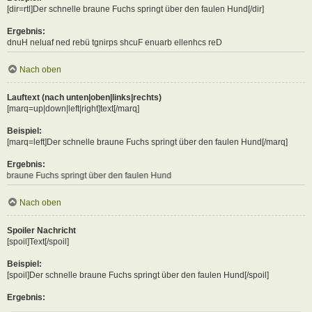
[dir=rtl]Der schnelle braune Fuchs springt über den faulen Hund[/dir]
Ergebnis:
Der schnelle braune Fuchs springt über den faulen Hund
Nach oben
Lauftext (nach unten|oben|links|rechts)
[marq=up|down|left|right]text[/marq]
Beispiel:
[marq=left]Der schnelle braune Fuchs springt über den faulen Hund[/marq]
Ergebnis:
s springt über den faulen Hund
Nach oben
Spoiler Nachricht
[spoil]Text[/spoil]
Beispiel:
[spoil]Der schnelle braune Fuchs springt über den faulen Hund[/spoil]
Ergebnis: