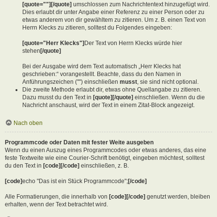
[quote=""][/quote]
umschlossen zum Nachrichtentext hinzugefügt wird.
Dies erlaubt dir unter Angabe einer Referenz zu einer Person oder zu
etwas anderem von dir gewähltem zu zitieren. Um z. B. einen Text von
Herrn Klecks zu zitieren, solltest du Folgendes eingeben:
[quote="Herr Klecks"]
Der Text von Herrn Klecks würde hier
stehen
[/quote]
Bei der Ausgabe wird dem Text automatisch „Herr Klecks hat
geschrieben:“ vorangestellt. Beachte, dass du den Namen in
Anführungszeichen ("") einschließen
musst
, sie sind nicht optional.
Die zweite Methode erlaubt dir, etwas ohne Quellangabe zu zitieren.
Dazu musst du den Text in
[quote][/quote]
einschließen. Wenn du die
Nachricht anschaust, wird der Text in einem Zitat-Block angezeigt.
Nach oben
Programmcode oder Daten mit fester Weite ausgeben
Wenn du einen Auszug eines Programmcodes oder etwas anderes, das eine
feste Textweite wie eine Courier-Schrift benötigt, eingeben möchtest, solltest
du den Text in
[code][/code]
einschließen, z. B.
[code]
echo "Das ist ein Stück Programmcode";
[/code]
Alle Formatierungen, die innerhalb von
[code][/code]
genutzt werden, bleiben
erhalten, wenn der Text betrachtet wird.