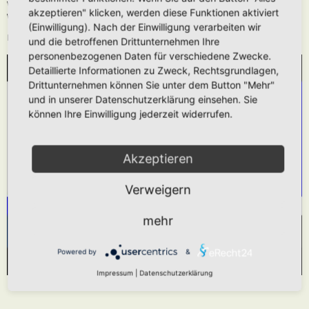
Wie oben beschrieben kann die URL auch ohne die
[media]
Tags verwendet
akzeptieren" klicken, werden diese Funktionen aktiviert
werden.
(Einwilligung). Nach der Einwilligung verarbeiten wir
Das hier gezeigt Beispiel würde folgendes generieren:
und die betroffenen Drittunternehmen Ihre
personenbezogenen Daten für verschiedene Zwecke.
Detaillierte Informationen zu Zweck, Rechtsgrundlagen,
WIR BENÖTIGEN IHRE ZUSTIMMUNG, UM
Drittunternehmen können Sie unter dem Button "Mehr"
DEN YOUTUBE-SERVICE ZU LADEN!
und in unserer Datenschutzerklärung einsehen. Sie
können Ihre Einwilligung jederzeit widerrufen.
Wir verwenden einen Service eines Drittanbieters,
um Videoinhalte einzubetten. Dieser Service kann
Daten zu Ihren Aktivitäten sammeln. Bitte lesen
Akzeptieren
Sie die Details durch und stimmen Sie der
Verweigern
Nutzung des Service zu, um dieses Video
anzusehen.
mehr
Mehr Informationen
Akzeptieren
Powered by
&
Powered by
Usercentrics Consent Management Platform
Impressum
|
Datenschutzerklärung