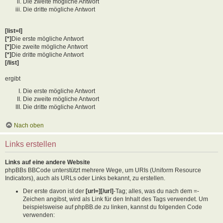
Die zweite mögliche Antwort
Die dritte mögliche Antwort
[list=I]
[*]
Die erste mögliche Antwort
[*]
Die zweite mögliche Antwort
[*]
Die dritte mögliche Antwort
[/list]
ergibt
Die erste mögliche Antwort
Die zweite mögliche Antwort
Die dritte mögliche Antwort
Nach oben
Links erstellen
Links auf eine andere Website
phpBBs BBCode unterstützt mehrere Wege, um URIs (Uniform Resource
Indicators), auch als URLs oder Links bekannt, zu erstellen.
Der erste davon ist der
[url=][/url]
-Tag; alles, was du nach dem =-
Zeichen angibst, wird als Link für den Inhalt des Tags verwendet. Um
beispielsweise auf phpBB.de zu linken, kannst du folgenden Code
verwenden: