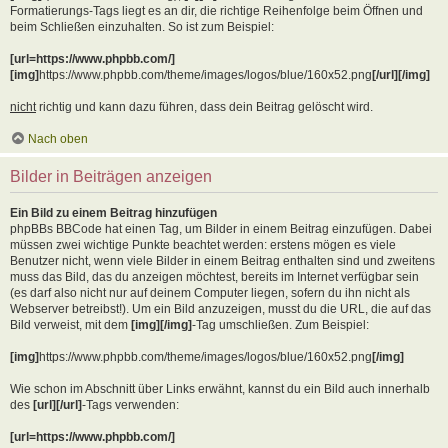
Formatierungs-Tags liegt es an dir, die richtige Reihenfolge beim Öffnen und
beim Schließen einzuhalten. So ist zum Beispiel:
[url=https://www.phpbb.com/]
[img]
https://www.phpbb.com/theme/images/logos/blue/160x52.png
[/url][/img]
nicht
richtig und kann dazu führen, dass dein Beitrag gelöscht wird.
Nach oben
Bilder in Beiträgen anzeigen
Ein Bild zu einem Beitrag hinzufügen
phpBBs BBCode hat einen Tag, um Bilder in einem Beitrag einzufügen. Dabei
müssen zwei wichtige Punkte beachtet werden: erstens mögen es viele
Benutzer nicht, wenn viele Bilder in einem Beitrag enthalten sind und zweitens
muss das Bild, das du anzeigen möchtest, bereits im Internet verfügbar sein
(es darf also nicht nur auf deinem Computer liegen, sofern du ihn nicht als
Webserver betreibst!). Um ein Bild anzuzeigen, musst du die URL, die auf das
Bild verweist, mit dem
[img][/img]
-Tag umschließen. Zum Beispiel:
[img]
https://www.phpbb.com/theme/images/logos/blue/160x52.png
[/img]
Wie schon im Abschnitt über Links erwähnt, kannst du ein Bild auch innerhalb
des
[url][/url]
-Tags verwenden:
[url=https://www.phpbb.com/]