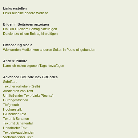
Links erstellen
Links auf eine andere Website
Bilder in Beiträgen anzeigen
Ein Bild zu einem Beitrag hinzufügen
Dateien zu einem Beitrag hinzufügen
Embedding Media
Wie werden Medien von anderen Seiten in Posts eingebunden
Andere Punkte
Kann ich meine eigenen Tags hinzufügen
Advanced BBCode Box BBCodes
Schriftart
Text hervorheben (Gelb)
Ausrichten von Text
Umfließender Text (Links/Rechts)
Durchgestrichen
Tiefgestellt
Hochgestellt
Glühender Text
Text mit Schatten
Text mit Schattenfall
Unscharfer Text
Text ein-/ausblenden
Vorformatierter Text