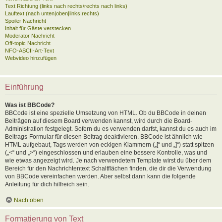
Text Richtung (links nach rechts/rechts nach links)
Lauftext (nach unten|oben|links|rechts)
Spoiler Nachricht
Inhalt für Gäste verstecken
Moderator Nachricht
Off-topic Nachricht
NFO-ASCII-Art-Text
Webvideo hinzufügen
Einführung
Was ist BBCode?
BBCode ist eine spezielle Umsetzung von HTML. Ob du BBCode in deinen
Beiträgen auf diesem Board verwenden kannst, wird durch die Board-
Administration festgelegt. Sofern du es verwenden darfst, kannst du es auch im
Beitrags-Formular für diesen Beitrag deaktivieren. BBCode ist ähnlich wie
HTML aufgebaut, Tags werden von eckigen Klammern („[“ und „]“) statt spitzen
(„<“ und „>“) eingeschlossen und erlauben eine bessere Kontrolle, was und
wie etwas angezeigt wird. Je nach verwendetem Template wirst du über dem
Bereich für den Nachrichtentext Schaltflächen finden, die dir die Verwendung
von BBCode vereinfachen werden. Aber selbst dann kann die folgende
Anleitung für dich hilfreich sein.
Nach oben
Formatierung von Text