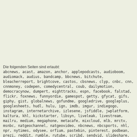
Die folgenden Seiten sind erlaubt:
abcnews, acast, amazon, anchor, applepodcasts, audioboom,
audiomack, audius, bandcamp, bbcnews, bitchute,
bleacherreport, brightcove, castos, cbsnews, clyp, cnbc, cnn,
cnnmoney, codepen, comedycentral, coub, dailymotion,
democracynow, dumpert, eighttracks, espn, facebook, falstad,
flickr, foxnews, funnyordie, gamespot, getty, gfycat, gifs,
giphy, gist, globalnews, gofundme, googledrive, googleplus,
googlesheets, hudl, hulu, ign, imdb, imgur, indiegogo,
instagram, internetarchive, izlesene, jsfiddle, jwplatform,
kaltura, khl, kickstarter, libsyn, liveleak, livestream,
mailru, medium, megaphone, metacafe, mixcloud, mlb, mrctv,
msnbc, natgeochannel, natgeovideo, nbcnews, nbcsports, nhl,
npr, nytimes, odysee, orfium, pastebin, pinterest, podbean,
prezi, reddit, rumble, rutube, scribd, sendvid, slideshare,