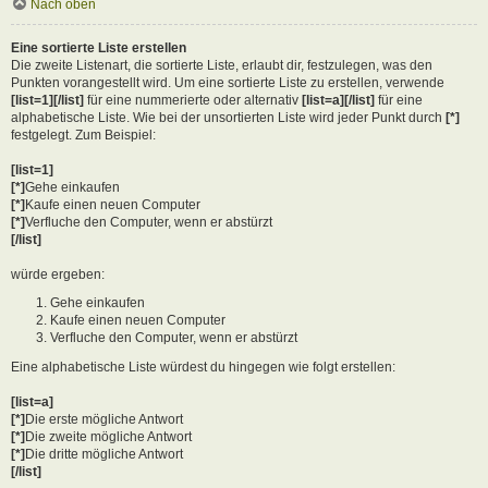
Nach oben
Eine sortierte Liste erstellen
Die zweite Listenart, die sortierte Liste, erlaubt dir, festzulegen, was den
Punkten vorangestellt wird. Um eine sortierte Liste zu erstellen, verwende
[list=1][/list]
für eine nummerierte oder alternativ
[list=a][/list]
für eine
alphabetische Liste. Wie bei der unsortierten Liste wird jeder Punkt durch
[*]
festgelegt. Zum Beispiel:
[list=1]
[*]
Gehe einkaufen
[*]
Kaufe einen neuen Computer
[*]
Verfluche den Computer, wenn er abstürzt
[/list]
würde ergeben:
Gehe einkaufen
Kaufe einen neuen Computer
Verfluche den Computer, wenn er abstürzt
Eine alphabetische Liste würdest du hingegen wie folgt erstellen:
[list=a]
[*]
Die erste mögliche Antwort
[*]
Die zweite mögliche Antwort
[*]
Die dritte mögliche Antwort
[/list]