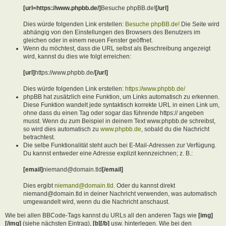
[url=https://www.phpbb.de/]
Besuche phpBB.de!
[/url]
Dies würde folgenden Link erstellen:
Besuche phpBB.de!
Die Seite wird
abhängig von den Einstellungen des Browsers des Benutzers im
gleichen oder in einem neuen Fenster geöffnet.
Wenn du möchtest, dass die URL selbst als Beschreibung angezeigt
wird, kannst du dies wie folgt erreichen:
[url]
https://www.phpbb.de/
[/url]
Dies würde folgenden Link erstellen:
https://www.phpbb.de/
phpBB hat zusätzlich eine Funktion, um Links automatisch zu erkennen.
Diese Funktion wandelt jede syntaktisch korrekte URL in einen Link um,
ohne dass du einen Tag oder sogar das führende https:// angeben
musst. Wenn du zum Beispiel in deinem Text www.phpbb.de schreibst,
so wird dies automatisch zu
www.phpbb.de
, sobald du die Nachricht
betrachtest.
Die selbe Funktionalität steht auch bei E-Mail-Adressen zur Verfügung.
Du kannst entweder eine Adresse explizit kennzeichnen; z. B.:
[email]
niemand@domain.tld
[/email]
Dies ergibt
niemand@domain.tld
. Oder du kannst direkt
niemand@domain.tld in deiner Nachricht verwenden, was automatisch
umgewandelt wird, wenn du die Nachricht anschaust.
Wie bei allen BBCode-Tags kannst du URLs all den anderen Tags wie
[img]
[/img]
(siehe nächsten Eintrag),
[b][/b]
usw. hinterlegen. Wie bei den