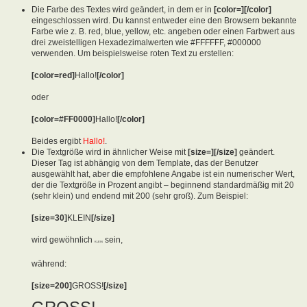
Die Farbe des Textes wird geändert, in dem er in
[color=][/color]
eingeschlossen wird. Du kannst entweder eine den Browsern bekannte
Farbe wie z. B. red, blue, yellow, etc. angeben oder einen Farbwert aus
drei zweistelligen Hexadezimalwerten wie #FFFFFF, #000000
verwenden. Um beispielsweise roten Text zu erstellen:
[color=red]
Hallo!
[/color]
oder
[color=#FF0000]
Hallo!
[/color]
Beides ergibt
Hallo!
.
Die Textgröße wird in ähnlicher Weise mit
[size=][/size]
geändert.
Dieser Tag ist abhängig von dem Template, das der Benutzer
ausgewählt hat, aber die empfohlene Angabe ist ein numerischer Wert,
der die Textgröße in Prozent angibt – beginnend standardmäßig mit 20
(sehr klein) und endend mit 200 (sehr groß). Zum Beispiel:
[size=30]
KLEIN
[/size]
wird gewöhnlich
sein,
KLEIN
während:
[size=200]
GROSS!
[/size]