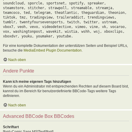
soundcloud, sporcle, sportsnet, spotify, spreaker,
steamstore, stitcher, strawpoll, streamable, streamja,
teamcoco, ted, telegram, theatlantic, theguardian, theonion,
tiktok, tmz, tradingview, traileraddict, trendingviews,
tumblr, twentyfoursevensports, twitch, twitter, ustream,
vbox7, veoh, vevo, videodetective, vimeo, vine, vk, vocaroo,
vox, washingtonpost, wavekit, wistia, wshh, wsj, xboxclips,
xboxdvr, youku, youmaker, youtube.
Für eine komplette Dokumentation der unterstützen Seiten und Beispiel URLs,
besuche die
MediaEmbed Plugin Documentation
.
Nach oben
Andere Punkte
Kann ich meine eigenen Tags hinzufügen
Wenn du ein Administrator mit entsprechenden Rechten auf diesem Board bist,
kannst du im Bereich für benutzerdefinierte BBCode-Tags weitere Tags
definieren.
Nach oben
Advanced BBCode Box BBCodes
Schriftart
[font=Comic Sans MS]Text[/font]