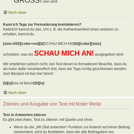
GROSS!
sein wird
Nach oben
Kann ich Tags zur Formatierung kombinieren?
Natürlich kannst du das. Um z. B. die Aufmerksamkeit eines anderen zu
erhalten, kannst du
[size=200][color=red][b]
SCHAU MICH AN!
[/b][/color][/size]
SCHAU MICH AN!
schreiben, was als
ausgegeben wird.
Wir empfehlen jedoch nicht, viel Text derart zu formatieren! Beachte, dass du
als Autor dafür verantwortlich bist, dass die Tags richtig geschlossen werden.
Zum Beispiel ist das hier falsch:
[b][u]
Das ist falsch
[/b][/u]
Nach oben
Zitieren und Ausgabe von Text mit fester Weite
Text in Antworten zitieren
Es gibt zwei Arten, Text zu zitieren: mit Quelle und ohne.
Wenn du die „Mit Zitat antworten“-Funktion zur Antwort auf einen Beitrag
verwendest, wirst du feststellen, dass der alte Beitragstext von