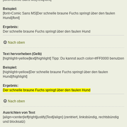
Beispiel:
[font=Comic Sans MS]Der schnelle braune Fuchs springt über den faulen
Hund[/font]
Ergebnis:
Der schnelle braune Fuchs springt über den faulen Hund
Nach oben
Text hervorheben (Gelb)
[highlight=yellow]text[/highlight] Tipp: Du kannst auch color=#FF0000 benutzen
Beispiel:
[highlight=yellow]Der schnelle braune Fuchs springt über den faulen
Hund[/highlight]
Ergebnis:
Der schnelle braune Fuchs springt über den faulen Hund
Nach oben
Ausrichten von Text
[align=center|left|right|justify]Text[/align] (zentriert, linksbündig, rechtsbündig
und blocksatz)