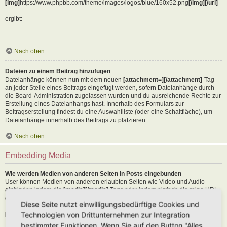
[img]
https://www.phpbb.com/theme/images/logos/blue/160x52.png
[/img][/url]
ergibt:
Nach oben
Dateien zu einem Beitrag hinzufügen
Dateianhänge können nun mit dem neuen
[attachment=][/attachment]
-Tag
an jeder Stelle eines Beitrags eingefügt werden, sofern Dateianhänge durch
die Board-Administration zugelassen wurden und du ausreichende Rechte zur
Erstellung eines Dateianhangs hast. Innerhalb des Formulars zur
Beitragserstellung findest du eine Auswahlliste (oder eine Schaltfläche), um
Dateianhänge innerhalb des Beitrags zu platzieren.
Nach oben
Embedding Media
Wie werden Medien von anderen Seiten in Posts eingebunden
User können Medien von anderen erlaubten Seiten wie Video und Audio
einbinden indem die
[media][/media]
Tags oder indem einfach die reine URL
der erlaubten Seite in den Text kopiert wird. Als Beispiel:
Diese Seite nutzt einwilligungsbedürftige Cookies und
Technologien von Drittunternehmen zur Integration
[media]
https://youtu.be/Ne18ZQ7LLI0
[/media]
bestimmter Funktionen. Wenn Sie auf den Button "Alles