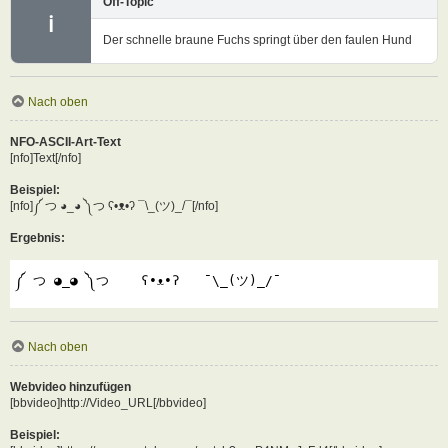
Off-Topic
ℹ
Der schnelle braune Fuchs springt über den faulen Hund
Nach oben
NFO-ASCII-Art-Text
[nfo]Text[/nfo]
Beispiel:
[nfo]༼ つ ◕_◕ ༽つ ʕ•ᴥ•ʔ ¯\_(ツ)_/¯[/nfo]
Ergebnis:
༼ つ ◕_◕ ༽つ    ʕ•ᴥ•ʔ   ¯\_(ツ)_/¯
Nach oben
Webvideo hinzufügen
[bbvideo]http://Video_URL[/bbvideo]
Beispiel: