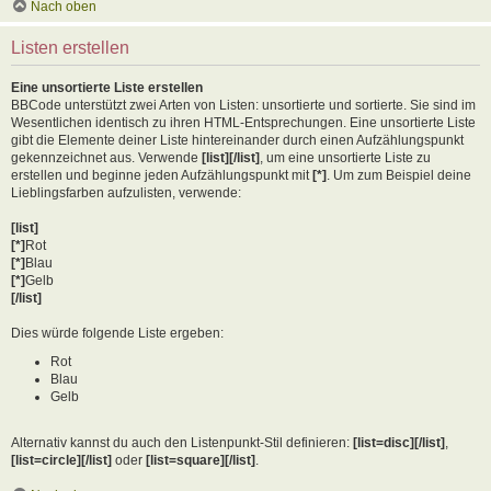
Nach oben
Listen erstellen
Eine unsortierte Liste erstellen
BBCode unterstützt zwei Arten von Listen: unsortierte und sortierte. Sie sind im
Wesentlichen identisch zu ihren HTML-Entsprechungen. Eine unsortierte Liste
gibt die Elemente deiner Liste hintereinander durch einen Aufzählungspunkt
gekennzeichnet aus. Verwende
[list][/list]
, um eine unsortierte Liste zu
erstellen und beginne jeden Aufzählungspunkt mit
[*]
. Um zum Beispiel deine
Lieblingsfarben aufzulisten, verwende:
[list]
[*]
Rot
[*]
Blau
[*]
Gelb
[/list]
Dies würde folgende Liste ergeben:
Rot
Blau
Gelb
Alternativ kannst du auch den Listenpunkt-Stil definieren:
[list=disc][/list]
,
[list=circle][/list]
oder
[list=square][/list]
.