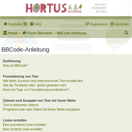
Startseite
FAQ
Registrieren
Anmelden
S
Portal
Foren-Übersicht
BBCode-Anleitung
u
c
BBCode-Anleitung
h
Einführung
e
Was ist BBCode?
Formatierung von Text
Wie fetter, kursiver und unterstrichener Text erstellt wird
Wie die Textfarbe oder -größe geändert wird
Kann ich Tags zur Formatierung kombinieren?
Zitieren und Ausgabe von Text mit fester Weite
Text in Antworten zitieren
Programmcode oder Daten mit fester Weite ausgeben
Listen erstellen
Eine unsortierte Liste erstellen
Eine sortierte Liste erstellen