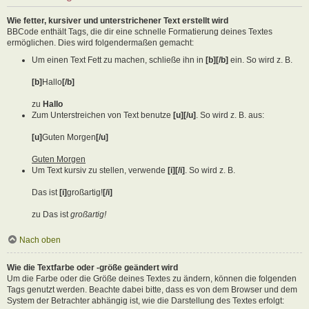
Wie fetter, kursiver und unterstrichener Text erstellt wird
BBCode enthält Tags, die dir eine schnelle Formatierung deines Textes
ermöglichen. Dies wird folgendermaßen gemacht:
Um einen Text Fett zu machen, schließe ihn in
[b][/b]
ein. So wird z. B.
[b]
Hallo
[/b]
zu
Hallo
Zum Unterstreichen von Text benutze
[u][/u]
. So wird z. B. aus:
[u]
Guten Morgen
[/u]
Guten Morgen
Um Text kursiv zu stellen, verwende
[i][/i]
. So wird z. B.
Das ist
[i]
großartig!
[/i]
zu Das ist
großartig!
Nach oben
Wie die Textfarbe oder -größe geändert wird
Um die Farbe oder die Größe deines Textes zu ändern, können die folgenden
Tags genutzt werden. Beachte dabei bitte, dass es von dem Browser und dem
System der Betrachter abhängig ist, wie die Darstellung des Textes erfolgt: