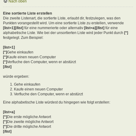
Nach oben
Eine sortierte Liste erstellen
Die zweite Listenart, die sortierte Liste, erlaubt dir, festzulegen, was den
Punkten vorangestellt wird. Um eine sortierte Liste zu erstellen, verwende
[list=1][/list]
für eine nummerierte oder alternativ
[list=a][/list]
für eine
alphabetische Liste. Wie bei der unsortierten Liste wird jeder Punkt durch
[*]
festgelegt. Zum Beispiel:
[list=1]
[*]
Gehe einkaufen
[*]
Kaufe einen neuen Computer
[*]
Verfluche den Computer, wenn er abstürzt
[/list]
würde ergeben:
Gehe einkaufen
Kaufe einen neuen Computer
Verfluche den Computer, wenn er abstürzt
Eine alphabetische Liste würdest du hingegen wie folgt erstellen:
[list=a]
[*]
Die erste mögliche Antwort
[*]
Die zweite mögliche Antwort
[*]
Die dritte mögliche Antwort
[/list]