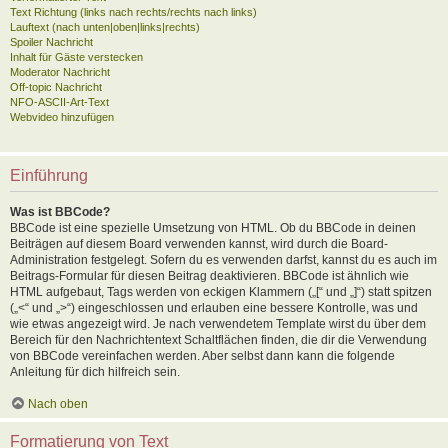
Text Richtung (links nach rechts/rechts nach links)
Lauftext (nach unten|oben|links|rechts)
Spoiler Nachricht
Inhalt für Gäste verstecken
Moderator Nachricht
Off-topic Nachricht
NFO-ASCII-Art-Text
Webvideo hinzufügen
Einführung
Was ist BBCode?
BBCode ist eine spezielle Umsetzung von HTML. Ob du BBCode in deinen
Beiträgen auf diesem Board verwenden kannst, wird durch die Board-
Administration festgelegt. Sofern du es verwenden darfst, kannst du es auch im
Beitrags-Formular für diesen Beitrag deaktivieren. BBCode ist ähnlich wie
HTML aufgebaut, Tags werden von eckigen Klammern („[“ und „]“) statt spitzen
(„<“ und „>“) eingeschlossen und erlauben eine bessere Kontrolle, was und
wie etwas angezeigt wird. Je nach verwendetem Template wirst du über dem
Bereich für den Nachrichtentext Schaltflächen finden, die dir die Verwendung
von BBCode vereinfachen werden. Aber selbst dann kann die folgende
Anleitung für dich hilfreich sein.
Nach oben
Formatierung von Text