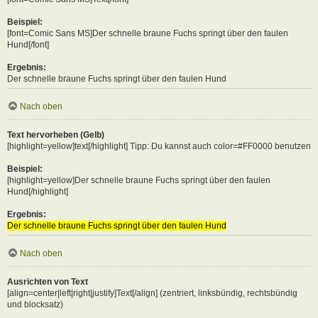
Beispiel:
[font=Comic Sans MS]Der schnelle braune Fuchs springt über den faulen
Hund[/font]
Ergebnis:
Der schnelle braune Fuchs springt über den faulen Hund
Nach oben
Text hervorheben (Gelb)
[highlight=yellow]text[/highlight] Tipp: Du kannst auch color=#FF0000 benutzen
Beispiel:
[highlight=yellow]Der schnelle braune Fuchs springt über den faulen
Hund[/highlight]
Ergebnis:
Der schnelle braune Fuchs springt über den faulen Hund
Nach oben
Ausrichten von Text
[align=center|left|right|justify]Text[/align] (zentriert, linksbündig, rechtsbündig
und blocksatz)