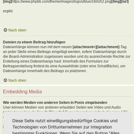
[img]
https://www.phpbb.com/theme/images/logos/blue/160x52.png
[/img][/url]
ergibt:
Nach oben
Dateien zu einem Beitrag hinzufügen
Dateianhänge können nun mit dem neuen
[attachment=][/attachment]
-Tag
an jeder Stelle eines Beitrags eingefügt werden, sofern Dateianhänge durch
die Board-Administration zugelassen wurden und du ausreichende Rechte zur
Erstellung eines Dateianhangs hast. Innerhalb des Formulars zur
Beitragserstellung findest du eine Auswahlliste (oder eine Schaltfläche), um
Dateianhänge innerhalb des Beitrags zu platzieren.
Nach oben
Embedding Media
Wie werden Medien von anderen Seiten in Posts eingebunden
User können Medien von anderen erlaubten Seiten wie Video und Audio
einbinden indem die
[media][/media]
Tags oder indem einfach die reine URL
der erlaubten Seite in den Text kopiert wird. Als Beispiel:
Diese Seite nutzt einwilligungsbedürftige Cookies und
Technologien von Drittunternehmen zur Integration
[media]
https://youtu.be/Ne18ZQ7LLI0
[/media]
bestimmter Funktionen. Wenn Sie auf den Button "Alles