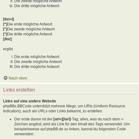
Die zweite mögliche Antwort
Die dritte mögliche Antwort
[list=I]
[*]
Die erste mögliche Antwort
[*]
Die zweite mögliche Antwort
[*]
Die dritte mögliche Antwort
[/list]
ergibt
Die erste mögliche Antwort
Die zweite mögliche Antwort
Die dritte mögliche Antwort
Nach oben
Links erstellen
Links auf eine andere Website
phpBBs BBCode unterstützt mehrere Wege, um URIs (Uniform Resource
Indicators), auch als URLs oder Links bekannt, zu erstellen.
Der erste davon ist der
[url=][/url]
-Tag; alles, was du nach dem =-
Zeichen angibst, wird als Link für den Inhalt des Tags verwendet. Um
beispielsweise auf phpBB.de zu linken, kannst du folgenden Code
verwenden: