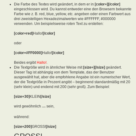
Die Farbe des Textes wird geändert, in dem er in
[color=][/color]
eingeschlossen wird. Du kannst entweder eine den Browsern bekannte
Farbe wie z. B. red, blue, yellow, etc. angeben oder einen Farbwert aus
drei zweistelligen Hexadezimalwerten wie #FFFFFF, #000000
verwenden. Um beispielsweise roten Text zu erstellen:
[color=red]
Hallo!
[/color]
oder
[color=#FF0000]
Hallo!
[/color]
Beides ergibt
Hallo!
.
Die Textgröße wird in ähnlicher Weise mit
[size=][/size]
geändert.
Dieser Tag ist abhängig von dem Template, das der Benutzer
ausgewählt hat, aber die empfohlene Angabe ist ein numerischer Wert,
der die Textgröße in Prozent angibt – beginnend standardmäßig mit 20
(sehr klein) und endend mit 200 (sehr groß). Zum Beispiel:
[size=30]
KLEIN
[/size]
wird gewöhnlich
sein,
KLEIN
während:
[size=200]
GROSS!
[/size]