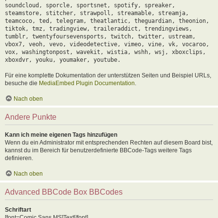
soundcloud, sporcle, sportsnet, spotify, spreaker,
steamstore, stitcher, strawpoll, streamable, streamja,
teamcoco, ted, telegram, theatlantic, theguardian, theonion,
tiktok, tmz, tradingview, traileraddict, trendingviews,
tumblr, twentyfoursevensports, twitch, twitter, ustream,
vbox7, veoh, vevo, videodetective, vimeo, vine, vk, vocaroo,
vox, washingtonpost, wavekit, wistia, wshh, wsj, xboxclips,
xboxdvr, youku, youmaker, youtube.
Für eine komplette Dokumentation der unterstützen Seiten und Beispiel URLs,
besuche die
MediaEmbed Plugin Documentation
.
Nach oben
Andere Punkte
Kann ich meine eigenen Tags hinzufügen
Wenn du ein Administrator mit entsprechenden Rechten auf diesem Board bist,
kannst du im Bereich für benutzerdefinierte BBCode-Tags weitere Tags
definieren.
Nach oben
Advanced BBCode Box BBCodes
Schriftart
[font=Comic Sans MS]Text[/font]