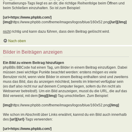
Formatierungs-Tags liegt es an dir, die richtige Reihenfolge beim Öffnen und
beim Schließen einzuhalten. So ist zum Beispiel:
[url=https://www.phpbb.com/]
[img]
https://www.phpbb.com/theme/images/logos/blue/160x52.png
[/url][/img]
nicht
richtig und kann dazu führen, dass dein Beitrag gelöscht wird.
Nach oben
Bilder in Beiträgen anzeigen
Ein Bild zu einem Beitrag hinzufügen
phpBBs BBCode hat einen Tag, um Bilder in einem Beitrag einzufügen. Dabei
müssen zwei wichtige Punkte beachtet werden: erstens mögen es viele
Benutzer nicht, wenn viele Bilder in einem Beitrag enthalten sind und zweitens
muss das Bild, das du anzeigen möchtest, bereits im Internet verfügbar sein
(es darf also nicht nur auf deinem Computer liegen, sofern du ihn nicht als
Webserver betreibst!). Um ein Bild anzuzeigen, musst du die URL, die auf das
Bild verweist, mit dem
[img][/img]
-Tag umschließen. Zum Beispiel:
[img]
https://www.phpbb.com/theme/images/logos/blue/160x52.png
[/img]
Wie schon im Abschnitt über Links erwähnt, kannst du ein Bild auch innerhalb
des
[url][/url]
-Tags verwenden:
[url=https://www.phpbb.com/]