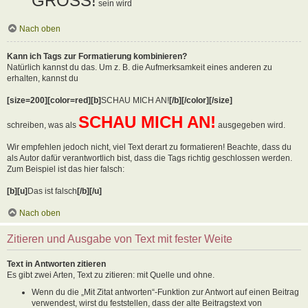
GROSS!
sein wird
Nach oben
Kann ich Tags zur Formatierung kombinieren?
Natürlich kannst du das. Um z. B. die Aufmerksamkeit eines anderen zu
erhalten, kannst du
[size=200][color=red][b]
SCHAU MICH AN!
[/b][/color][/size]
SCHAU MICH AN!
schreiben, was als
ausgegeben wird.
Wir empfehlen jedoch nicht, viel Text derart zu formatieren! Beachte, dass du
als Autor dafür verantwortlich bist, dass die Tags richtig geschlossen werden.
Zum Beispiel ist das hier falsch:
[b][u]
Das ist falsch
[/b][/u]
Nach oben
Zitieren und Ausgabe von Text mit fester Weite
Text in Antworten zitieren
Es gibt zwei Arten, Text zu zitieren: mit Quelle und ohne.
Wenn du die „Mit Zitat antworten“-Funktion zur Antwort auf einen Beitrag
verwendest, wirst du feststellen, dass der alte Beitragstext von