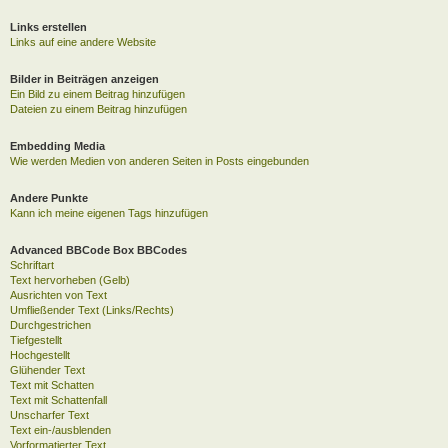
Links erstellen
Links auf eine andere Website
Bilder in Beiträgen anzeigen
Ein Bild zu einem Beitrag hinzufügen
Dateien zu einem Beitrag hinzufügen
Embedding Media
Wie werden Medien von anderen Seiten in Posts eingebunden
Andere Punkte
Kann ich meine eigenen Tags hinzufügen
Advanced BBCode Box BBCodes
Schriftart
Text hervorheben (Gelb)
Ausrichten von Text
Umfließender Text (Links/Rechts)
Durchgestrichen
Tiefgestellt
Hochgestellt
Glühender Text
Text mit Schatten
Text mit Schattenfall
Unscharfer Text
Text ein-/ausblenden
Vorformatierter Text