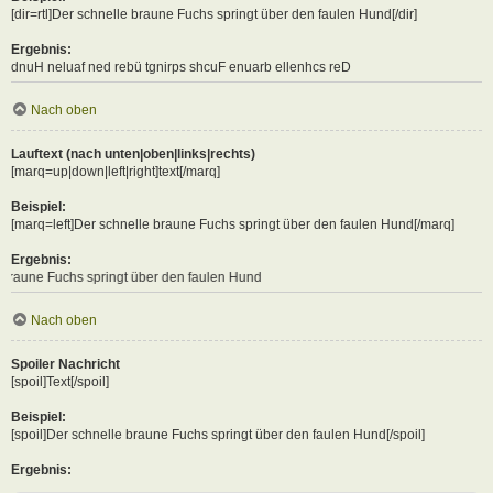
[dir=rtl]Der schnelle braune Fuchs springt über den faulen Hund[/dir]
Ergebnis:
Der schnelle braune Fuchs springt über den faulen Hund
Nach oben
Lauftext (nach unten|oben|links|rechts)
[marq=up|down|left|right]text[/marq]
Beispiel:
[marq=left]Der schnelle braune Fuchs springt über den faulen Hund[/marq]
Ergebnis:
pringt über den faulen Hund
Nach oben
Spoiler Nachricht
[spoil]Text[/spoil]
Beispiel:
[spoil]Der schnelle braune Fuchs springt über den faulen Hund[/spoil]
Ergebnis: