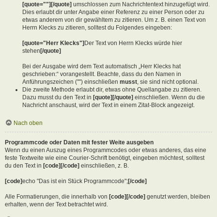
[quote=""][/quote]
umschlossen zum Nachrichtentext hinzugefügt wird.
Dies erlaubt dir unter Angabe einer Referenz zu einer Person oder zu
etwas anderem von dir gewähltem zu zitieren. Um z. B. einen Text von
Herrn Klecks zu zitieren, solltest du Folgendes eingeben:
[quote="Herr Klecks"]
Der Text von Herrn Klecks würde hier
stehen
[/quote]
Bei der Ausgabe wird dem Text automatisch „Herr Klecks hat
geschrieben:“ vorangestellt. Beachte, dass du den Namen in
Anführungszeichen ("") einschließen
musst
, sie sind nicht optional.
Die zweite Methode erlaubt dir, etwas ohne Quellangabe zu zitieren.
Dazu musst du den Text in
[quote][/quote]
einschließen. Wenn du die
Nachricht anschaust, wird der Text in einem Zitat-Block angezeigt.
Nach oben
Programmcode oder Daten mit fester Weite ausgeben
Wenn du einen Auszug eines Programmcodes oder etwas anderes, das eine
feste Textweite wie eine Courier-Schrift benötigt, eingeben möchtest, solltest
du den Text in
[code][/code]
einschließen, z. B.
[code]
echo "Das ist ein Stück Programmcode";
[/code]
Alle Formatierungen, die innerhalb von
[code][/code]
genutzt werden, bleiben
erhalten, wenn der Text betrachtet wird.