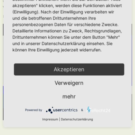
Wie oben beschrieben kann die URL auch ohne die
[media]
Tags verwendet
akzeptieren" klicken, werden diese Funktionen aktiviert
werden.
(Einwilligung). Nach der Einwilligung verarbeiten wir
Das hier gezeigt Beispiel würde folgendes generieren:
und die betroffenen Drittunternehmen Ihre
personenbezogenen Daten für verschiedene Zwecke.
Detaillierte Informationen zu Zweck, Rechtsgrundlagen,
WIR BENÖTIGEN IHRE ZUSTIMMUNG, UM
Drittunternehmen können Sie unter dem Button "Mehr"
DEN YOUTUBE-SERVICE ZU LADEN!
und in unserer Datenschutzerklärung einsehen. Sie
können Ihre Einwilligung jederzeit widerrufen.
Wir verwenden einen Service eines Drittanbieters,
um Videoinhalte einzubetten. Dieser Service kann
Daten zu Ihren Aktivitäten sammeln. Bitte lesen
Akzeptieren
Sie die Details durch und stimmen Sie der
Verweigern
Nutzung des Service zu, um dieses Video
anzusehen.
mehr
Mehr Informationen
Akzeptieren
Powered by
&
Powered by
Usercentrics Consent Management Platform
Impressum
|
Datenschutzerklärung