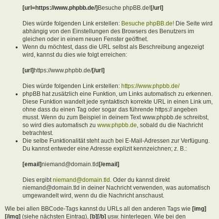
[url=https://www.phpbb.de/]
Besuche phpBB.de!
[/url]
Dies würde folgenden Link erstellen:
Besuche phpBB.de!
Die Seite wird
abhängig von den Einstellungen des Browsers des Benutzers im
gleichen oder in einem neuen Fenster geöffnet.
Wenn du möchtest, dass die URL selbst als Beschreibung angezeigt
wird, kannst du dies wie folgt erreichen:
[url]
https://www.phpbb.de/
[/url]
Dies würde folgenden Link erstellen:
https://www.phpbb.de/
phpBB hat zusätzlich eine Funktion, um Links automatisch zu erkennen.
Diese Funktion wandelt jede syntaktisch korrekte URL in einen Link um,
ohne dass du einen Tag oder sogar das führende https:// angeben
musst. Wenn du zum Beispiel in deinem Text www.phpbb.de schreibst,
so wird dies automatisch zu
www.phpbb.de
, sobald du die Nachricht
betrachtest.
Die selbe Funktionalität steht auch bei E-Mail-Adressen zur Verfügung.
Du kannst entweder eine Adresse explizit kennzeichnen; z. B.:
[email]
niemand@domain.tld
[/email]
Dies ergibt
niemand@domain.tld
. Oder du kannst direkt
niemand@domain.tld in deiner Nachricht verwenden, was automatisch
umgewandelt wird, wenn du die Nachricht anschaust.
Wie bei allen BBCode-Tags kannst du URLs all den anderen Tags wie
[img]
[/img]
(siehe nächsten Eintrag),
[b][/b]
usw. hinterlegen. Wie bei den