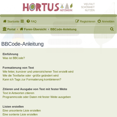
Startseite
FAQ
Registrieren
Anmelden
S
Portal
Foren-Übersicht
BBCode-Anleitung
u
c
BBCode-Anleitung
h
Einführung
e
Was ist BBCode?
Formatierung von Text
Wie fetter, kursiver und unterstrichener Text erstellt wird
Wie die Textfarbe oder -größe geändert wird
Kann ich Tags zur Formatierung kombinieren?
Zitieren und Ausgabe von Text mit fester Weite
Text in Antworten zitieren
Programmcode oder Daten mit fester Weite ausgeben
Listen erstellen
Eine unsortierte Liste erstellen
Eine sortierte Liste erstellen