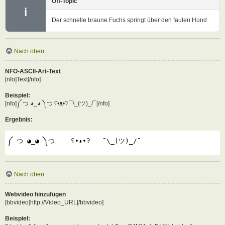
Off-Topic
ℹ
Der schnelle braune Fuchs springt über den faulen Hund
Nach oben
NFO-ASCII-Art-Text
[nfo]Text[/nfo]
Beispiel:
[nfo]༼ つ ◕_◕ ༽つ ʕ•ᴥ•ʔ ¯\_(ツ)_/¯[/nfo]
Ergebnis:
༼ つ ◕_◕ ༽つ    ʕ•ᴥ•ʔ   ¯\_(ツ)_/¯
Nach oben
Webvideo hinzufügen
[bbvideo]http://Video_URL[/bbvideo]
Beispiel: