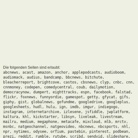
Die folgenden Seiten sind erlaubt:
abcnews, acast, amazon, anchor, applepodcasts, audioboom,
audiomack, audius, bandcamp, bbcnews, bitchute,
bleacherreport, brightcove, castos, cbsnews, clyp, cnbc, cnn,
cnnmoney, codepen, comedycentral, coub, dailymotion,
democracynow, dumpert, eighttracks, espn, facebook, falstad,
flickr, foxnews, funnyordie, gamespot, getty, gfycat, gifs,
giphy, gist, globalnews, gofundme, googledrive, googleplus,
googlesheets, hudl, hulu, ign, imdb, imgur, indiegogo,
instagram, internetarchive, izlesene, jsfiddle, jwplatform,
kaltura, khl, kickstarter, libsyn, liveleak, livestream,
mailru, medium, megaphone, metacafe, mixcloud, mlb, mrctv,
msnbc, natgeochannel, natgeovideo, nbcnews, nbcsports, nhl,
npr, nytimes, odysee, orfium, pastebin, pinterest, podbean,
prezi, reddit, rumble, rutube, scribd, sendvid, slideshare,