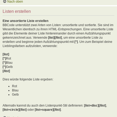
Nach oben
Listen erstellen
Eine unsortierte Liste erstellen
BBCode unterstützt zwei Arten von Listen: unsortierte und sortierte. Sie sind im
Wesentlichen identisch zu ihren HTML-Entsprechungen. Eine unsortierte Liste
gibt die Elemente deiner Liste hintereinander durch einen Aufzählungspunkt
gekennzeichnet aus. Verwende
[list][/list]
, um eine unsortierte Liste zu
erstellen und beginne jeden Aufzählungspunkt mit
[*]
. Um zum Beispiel deine
Lieblingsfarben aufzulisten, verwende:
[list]
[*]
Rot
[*]
Blau
[*]
Gelb
[/list]
Dies würde folgende Liste ergeben:
Rot
Blau
Gelb
Alternativ kannst du auch den Listenpunkt-Stil definieren:
[list=disc][/list]
,
[list=circle][/list]
oder
[list=square][/list]
.