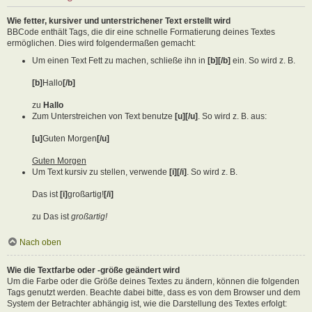
Wie fetter, kursiver und unterstrichener Text erstellt wird
BBCode enthält Tags, die dir eine schnelle Formatierung deines Textes
ermöglichen. Dies wird folgendermaßen gemacht:
Um einen Text Fett zu machen, schließe ihn in
[b][/b]
ein. So wird z. B.
[b]
Hallo
[/b]
zu
Hallo
Zum Unterstreichen von Text benutze
[u][/u]
. So wird z. B. aus:
[u]
Guten Morgen
[/u]
Guten Morgen
Um Text kursiv zu stellen, verwende
[i][/i]
. So wird z. B.
Das ist
[i]
großartig!
[/i]
zu Das ist
großartig!
Nach oben
Wie die Textfarbe oder -größe geändert wird
Um die Farbe oder die Größe deines Textes zu ändern, können die folgenden
Tags genutzt werden. Beachte dabei bitte, dass es von dem Browser und dem
System der Betrachter abhängig ist, wie die Darstellung des Textes erfolgt: