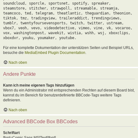
soundcloud, sporcle, sportsnet, spotify, spreaker,
steamstore, stitcher, strawpoll, streamable, streamja,
teamcoco, ted, telegram, theatlantic, theguardian, theonion,
tiktok, tmz, tradingview, traileraddict, trendingviews,
tumblr, twentyfoursevensports, twitch, twitter, ustream,
vbox7, veoh, vevo, videodetective, vimeo, vine, vk, vocaroo,
vox, washingtonpost, wavekit, wistia, wshh, wsj, xboxclips,
xboxdvr, youku, youmaker, youtube.
Für eine komplette Dokumentation der unterstützen Seiten und Beispiel URLs,
besuche die
MediaEmbed Plugin Documentation
.
Nach oben
Andere Punkte
Kann ich meine eigenen Tags hinzufügen
Wenn du ein Administrator mit entsprechenden Rechten auf diesem Board bist,
kannst du im Bereich für benutzerdefinierte BBCode-Tags weitere Tags
definieren.
Nach oben
Advanced BBCode Box BBCodes
Schriftart
[font=Comic Sans MS]Text[/font]