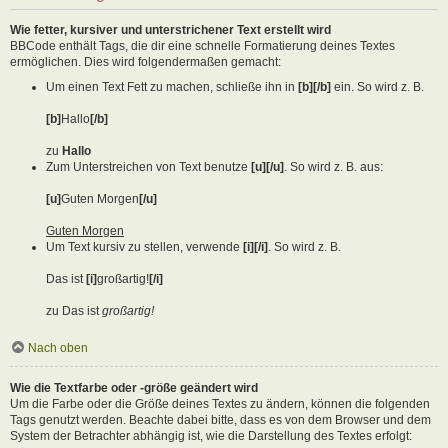
Wie fetter, kursiver und unterstrichener Text erstellt wird
BBCode enthält Tags, die dir eine schnelle Formatierung deines Textes
ermöglichen. Dies wird folgendermaßen gemacht:
Um einen Text Fett zu machen, schließe ihn in
[b][/b]
ein. So wird z. B.
[b]
Hallo
[/b]
zu
Hallo
Zum Unterstreichen von Text benutze
[u][/u]
. So wird z. B. aus:
[u]
Guten Morgen
[/u]
Guten Morgen
Um Text kursiv zu stellen, verwende
[i][/i]
. So wird z. B.
Das ist
[i]
großartig!
[/i]
zu Das ist
großartig!
Nach oben
Wie die Textfarbe oder -größe geändert wird
Um die Farbe oder die Größe deines Textes zu ändern, können die folgenden
Tags genutzt werden. Beachte dabei bitte, dass es von dem Browser und dem
System der Betrachter abhängig ist, wie die Darstellung des Textes erfolgt: