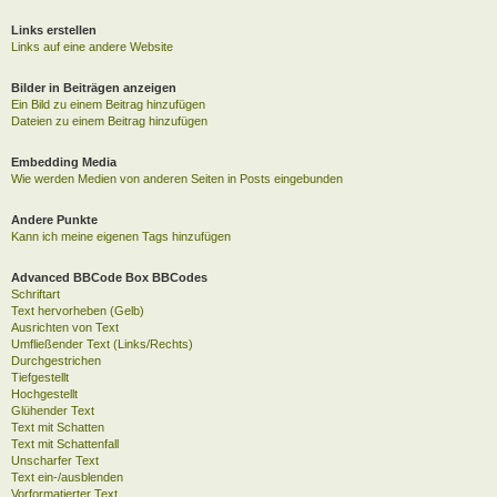
Links erstellen
Links auf eine andere Website
Bilder in Beiträgen anzeigen
Ein Bild zu einem Beitrag hinzufügen
Dateien zu einem Beitrag hinzufügen
Embedding Media
Wie werden Medien von anderen Seiten in Posts eingebunden
Andere Punkte
Kann ich meine eigenen Tags hinzufügen
Advanced BBCode Box BBCodes
Schriftart
Text hervorheben (Gelb)
Ausrichten von Text
Umfließender Text (Links/Rechts)
Durchgestrichen
Tiefgestellt
Hochgestellt
Glühender Text
Text mit Schatten
Text mit Schattenfall
Unscharfer Text
Text ein-/ausblenden
Vorformatierter Text