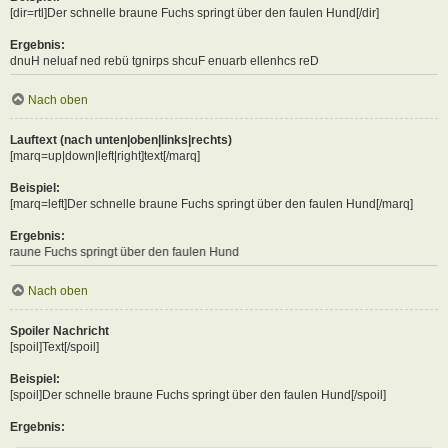
[dir=rtl]Der schnelle braune Fuchs springt über den faulen Hund[/dir]
Ergebnis:
Der schnelle braune Fuchs springt über den faulen Hund
Nach oben
Lauftext (nach unten|oben|links|rechts)
[marq=up|down|left|right]text[/marq]
Beispiel:
[marq=left]Der schnelle braune Fuchs springt über den faulen Hund[/marq]
Ergebnis:
 springt über den faulen Hund
Nach oben
Spoiler Nachricht
[spoil]Text[/spoil]
Beispiel:
[spoil]Der schnelle braune Fuchs springt über den faulen Hund[/spoil]
Ergebnis: