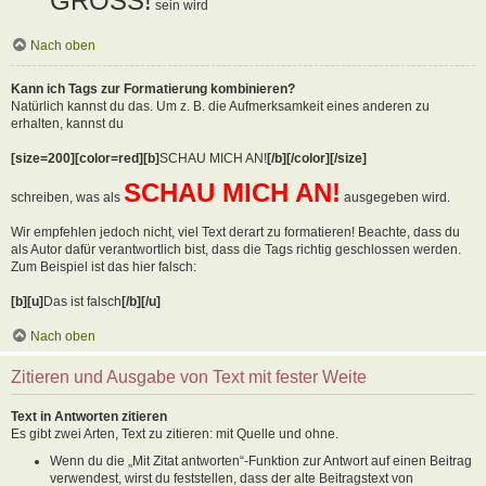
GROSS!
sein wird
Nach oben
Kann ich Tags zur Formatierung kombinieren?
Natürlich kannst du das. Um z. B. die Aufmerksamkeit eines anderen zu
erhalten, kannst du
[size=200][color=red][b]
SCHAU MICH AN!
[/b][/color][/size]
SCHAU MICH AN!
schreiben, was als
ausgegeben wird.
Wir empfehlen jedoch nicht, viel Text derart zu formatieren! Beachte, dass du
als Autor dafür verantwortlich bist, dass die Tags richtig geschlossen werden.
Zum Beispiel ist das hier falsch:
[b][u]
Das ist falsch
[/b][/u]
Nach oben
Zitieren und Ausgabe von Text mit fester Weite
Text in Antworten zitieren
Es gibt zwei Arten, Text zu zitieren: mit Quelle und ohne.
Wenn du die „Mit Zitat antworten“-Funktion zur Antwort auf einen Beitrag
verwendest, wirst du feststellen, dass der alte Beitragstext von