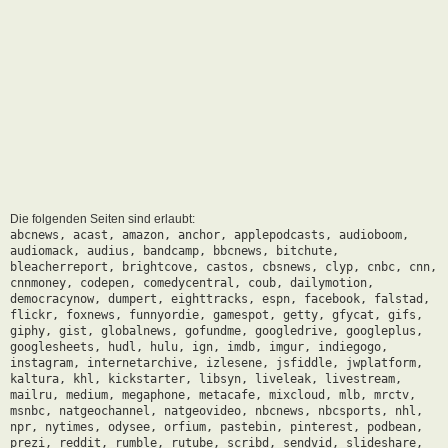
Die folgenden Seiten sind erlaubt:
abcnews, acast, amazon, anchor, applepodcasts, audioboom,
audiomack, audius, bandcamp, bbcnews, bitchute,
bleacherreport, brightcove, castos, cbsnews, clyp, cnbc, cnn,
cnnmoney, codepen, comedycentral, coub, dailymotion,
democracynow, dumpert, eighttracks, espn, facebook, falstad,
flickr, foxnews, funnyordie, gamespot, getty, gfycat, gifs,
giphy, gist, globalnews, gofundme, googledrive, googleplus,
googlesheets, hudl, hulu, ign, imdb, imgur, indiegogo,
instagram, internetarchive, izlesene, jsfiddle, jwplatform,
kaltura, khl, kickstarter, libsyn, liveleak, livestream,
mailru, medium, megaphone, metacafe, mixcloud, mlb, mrctv,
msnbc, natgeochannel, natgeovideo, nbcnews, nbcsports, nhl,
npr, nytimes, odysee, orfium, pastebin, pinterest, podbean,
prezi, reddit, rumble, rutube, scribd, sendvid, slideshare,