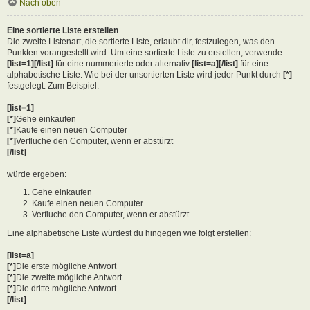
Nach oben
Eine sortierte Liste erstellen
Die zweite Listenart, die sortierte Liste, erlaubt dir, festzulegen, was den
Punkten vorangestellt wird. Um eine sortierte Liste zu erstellen, verwende
[list=1][/list]
für eine nummerierte oder alternativ
[list=a][/list]
für eine
alphabetische Liste. Wie bei der unsortierten Liste wird jeder Punkt durch
[*]
festgelegt. Zum Beispiel:
[list=1]
[*]
Gehe einkaufen
[*]
Kaufe einen neuen Computer
[*]
Verfluche den Computer, wenn er abstürzt
[/list]
würde ergeben:
Gehe einkaufen
Kaufe einen neuen Computer
Verfluche den Computer, wenn er abstürzt
Eine alphabetische Liste würdest du hingegen wie folgt erstellen:
[list=a]
[*]
Die erste mögliche Antwort
[*]
Die zweite mögliche Antwort
[*]
Die dritte mögliche Antwort
[/list]