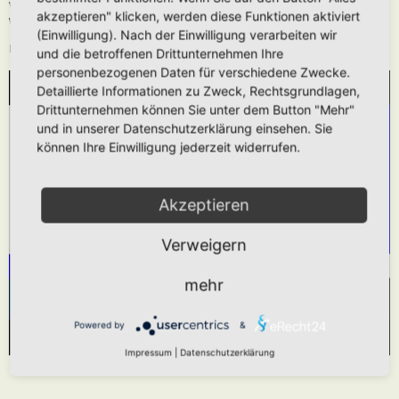
Wie oben beschrieben kann die URL auch ohne die
[media]
Tags verwendet
akzeptieren" klicken, werden diese Funktionen aktiviert
werden.
(Einwilligung). Nach der Einwilligung verarbeiten wir
Das hier gezeigt Beispiel würde folgendes generieren:
und die betroffenen Drittunternehmen Ihre
personenbezogenen Daten für verschiedene Zwecke.
Detaillierte Informationen zu Zweck, Rechtsgrundlagen,
WIR BENÖTIGEN IHRE ZUSTIMMUNG, UM
Drittunternehmen können Sie unter dem Button "Mehr"
DEN YOUTUBE-SERVICE ZU LADEN!
und in unserer Datenschutzerklärung einsehen. Sie
können Ihre Einwilligung jederzeit widerrufen.
Wir verwenden einen Service eines Drittanbieters,
um Videoinhalte einzubetten. Dieser Service kann
Daten zu Ihren Aktivitäten sammeln. Bitte lesen
Akzeptieren
Sie die Details durch und stimmen Sie der
Verweigern
Nutzung des Service zu, um dieses Video
anzusehen.
mehr
Mehr Informationen
Akzeptieren
Powered by
&
Powered by
Usercentrics Consent Management Platform
Impressum
|
Datenschutzerklärung