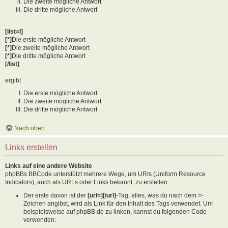
Die zweite mögliche Antwort
Die dritte mögliche Antwort
[list=I]
[*]
Die erste mögliche Antwort
[*]
Die zweite mögliche Antwort
[*]
Die dritte mögliche Antwort
[/list]
ergibt
Die erste mögliche Antwort
Die zweite mögliche Antwort
Die dritte mögliche Antwort
Nach oben
Links erstellen
Links auf eine andere Website
phpBBs BBCode unterstützt mehrere Wege, um URIs (Uniform Resource
Indicators), auch als URLs oder Links bekannt, zu erstellen.
Der erste davon ist der
[url=][/url]
-Tag; alles, was du nach dem =-
Zeichen angibst, wird als Link für den Inhalt des Tags verwendet. Um
beispielsweise auf phpBB.de zu linken, kannst du folgenden Code
verwenden: