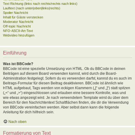
Text Richtung (links nach rechts/rechts nach links)
Lauftext (nach unten|oben|links|rechts)
Spoiler Nachricht
Inhalt für Gäste verstecken
Moderator Nachricht
Off-topic Nachricht
NFO-ASCII-Art-Text
Webvideo hinzufügen
Einführung
Was ist BBCode?
BBCode ist eine spezielle Umsetzung von HTML. Ob du BBCode in deinen
Beiträgen auf diesem Board verwenden kannst, wird durch die Board-
Administration festgelegt. Sofern du es verwenden darfst, kannst du es auch im
Beitrags-Formular für diesen Beitrag deaktivieren. BBCode ist ähnlich wie
HTML aufgebaut, Tags werden von eckigen Klammern („[“ und „]“) statt spitzen
(„<“ und „>“) eingeschlossen und erlauben eine bessere Kontrolle, was und
wie etwas angezeigt wird. Je nach verwendetem Template wirst du über dem
Bereich für den Nachrichtentext Schaltflächen finden, die dir die Verwendung
von BBCode vereinfachen werden. Aber selbst dann kann die folgende
Anleitung für dich hilfreich sein.
Nach oben
Formatierung von Text