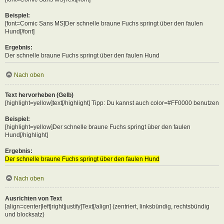
Beispiel:
[font=Comic Sans MS]Der schnelle braune Fuchs springt über den faulen
Hund[/font]
Ergebnis:
Der schnelle braune Fuchs springt über den faulen Hund
Nach oben
Text hervorheben (Gelb)
[highlight=yellow]text[/highlight] Tipp: Du kannst auch color=#FF0000 benutzen
Beispiel:
[highlight=yellow]Der schnelle braune Fuchs springt über den faulen
Hund[/highlight]
Ergebnis:
Der schnelle braune Fuchs springt über den faulen Hund
Nach oben
Ausrichten von Text
[align=center|left|right|justify]Text[/align] (zentriert, linksbündig, rechtsbündig
und blocksatz)