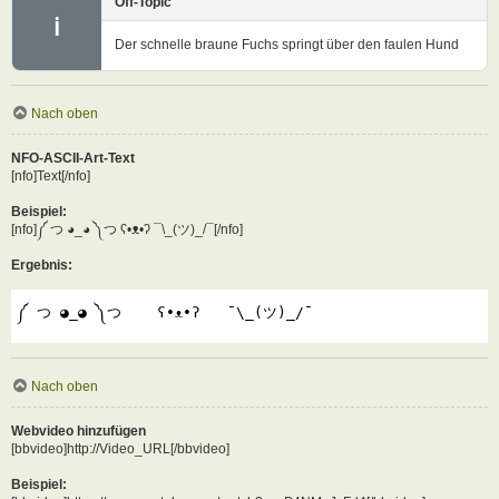
Off-Topic
ℹ
Der schnelle braune Fuchs springt über den faulen Hund
Nach oben
NFO-ASCII-Art-Text
[nfo]Text[/nfo]
Beispiel:
[nfo]༼ つ ◕_◕ ༽つ ʕ•ᴥ•ʔ ¯\_(ツ)_/¯[/nfo]
Ergebnis:
༼ つ ◕_◕ ༽つ    ʕ•ᴥ•ʔ   ¯\_(ツ)_/¯
Nach oben
Webvideo hinzufügen
[bbvideo]http://Video_URL[/bbvideo]
Beispiel: