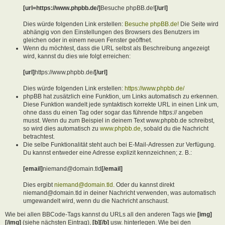
[url=https://www.phpbb.de/]
Besuche phpBB.de!
[/url]
Dies würde folgenden Link erstellen:
Besuche phpBB.de!
Die Seite wird
abhängig von den Einstellungen des Browsers des Benutzers im
gleichen oder in einem neuen Fenster geöffnet.
Wenn du möchtest, dass die URL selbst als Beschreibung angezeigt
wird, kannst du dies wie folgt erreichen:
[url]
https://www.phpbb.de/
[/url]
Dies würde folgenden Link erstellen:
https://www.phpbb.de/
phpBB hat zusätzlich eine Funktion, um Links automatisch zu erkennen.
Diese Funktion wandelt jede syntaktisch korrekte URL in einen Link um,
ohne dass du einen Tag oder sogar das führende https:// angeben
musst. Wenn du zum Beispiel in deinem Text www.phpbb.de schreibst,
so wird dies automatisch zu
www.phpbb.de
, sobald du die Nachricht
betrachtest.
Die selbe Funktionalität steht auch bei E-Mail-Adressen zur Verfügung.
Du kannst entweder eine Adresse explizit kennzeichnen; z. B.:
[email]
niemand@domain.tld
[/email]
Dies ergibt
niemand@domain.tld
. Oder du kannst direkt
niemand@domain.tld in deiner Nachricht verwenden, was automatisch
umgewandelt wird, wenn du die Nachricht anschaust.
Wie bei allen BBCode-Tags kannst du URLs all den anderen Tags wie
[img]
[/img]
(siehe nächsten Eintrag),
[b][/b]
usw. hinterlegen. Wie bei den