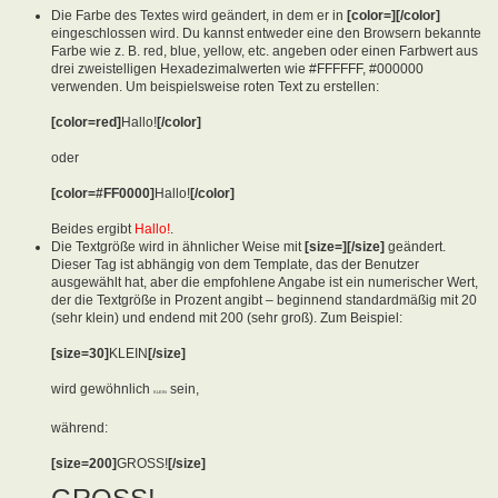
Die Farbe des Textes wird geändert, in dem er in
[color=][/color]
eingeschlossen wird. Du kannst entweder eine den Browsern bekannte
Farbe wie z. B. red, blue, yellow, etc. angeben oder einen Farbwert aus
drei zweistelligen Hexadezimalwerten wie #FFFFFF, #000000
verwenden. Um beispielsweise roten Text zu erstellen:
[color=red]
Hallo!
[/color]
oder
[color=#FF0000]
Hallo!
[/color]
Beides ergibt
Hallo!
.
Die Textgröße wird in ähnlicher Weise mit
[size=][/size]
geändert.
Dieser Tag ist abhängig von dem Template, das der Benutzer
ausgewählt hat, aber die empfohlene Angabe ist ein numerischer Wert,
der die Textgröße in Prozent angibt – beginnend standardmäßig mit 20
(sehr klein) und endend mit 200 (sehr groß). Zum Beispiel:
[size=30]
KLEIN
[/size]
wird gewöhnlich
sein,
KLEIN
während:
[size=200]
GROSS!
[/size]