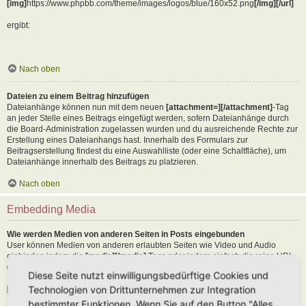
[img]
https://www.phpbb.com/theme/images/logos/blue/160x52.png
[/img][/url]
ergibt:
Nach oben
Dateien zu einem Beitrag hinzufügen
Dateianhänge können nun mit dem neuen
[attachment=][/attachment]
-Tag
an jeder Stelle eines Beitrags eingefügt werden, sofern Dateianhänge durch
die Board-Administration zugelassen wurden und du ausreichende Rechte zur
Erstellung eines Dateianhangs hast. Innerhalb des Formulars zur
Beitragserstellung findest du eine Auswahlliste (oder eine Schaltfläche), um
Dateianhänge innerhalb des Beitrags zu platzieren.
Nach oben
Embedding Media
Wie werden Medien von anderen Seiten in Posts eingebunden
User können Medien von anderen erlaubten Seiten wie Video und Audio
einbinden indem die
[media][/media]
Tags oder indem einfach die reine URL
der erlaubten Seite in den Text kopiert wird. Als Beispiel:
Diese Seite nutzt einwilligungsbedürftige Cookies und
Technologien von Drittunternehmen zur Integration
[media]
https://youtu.be/Ne18ZQ7LLI0
[/media]
bestimmter Funktionen. Wenn Sie auf den Button "Alles