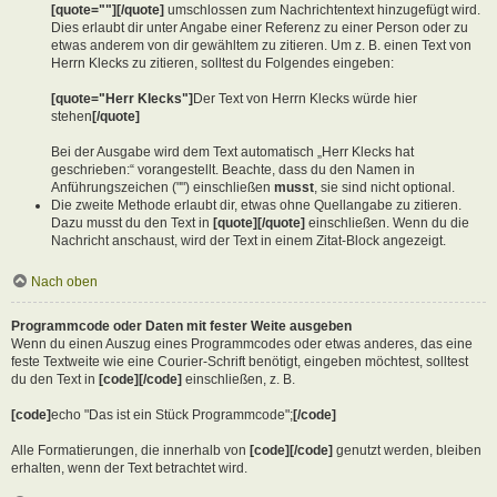
[quote=""][/quote]
umschlossen zum Nachrichtentext hinzugefügt wird.
Dies erlaubt dir unter Angabe einer Referenz zu einer Person oder zu
etwas anderem von dir gewähltem zu zitieren. Um z. B. einen Text von
Herrn Klecks zu zitieren, solltest du Folgendes eingeben:
[quote="Herr Klecks"]
Der Text von Herrn Klecks würde hier
stehen
[/quote]
Bei der Ausgabe wird dem Text automatisch „Herr Klecks hat
geschrieben:“ vorangestellt. Beachte, dass du den Namen in
Anführungszeichen ("") einschließen
musst
, sie sind nicht optional.
Die zweite Methode erlaubt dir, etwas ohne Quellangabe zu zitieren.
Dazu musst du den Text in
[quote][/quote]
einschließen. Wenn du die
Nachricht anschaust, wird der Text in einem Zitat-Block angezeigt.
Nach oben
Programmcode oder Daten mit fester Weite ausgeben
Wenn du einen Auszug eines Programmcodes oder etwas anderes, das eine
feste Textweite wie eine Courier-Schrift benötigt, eingeben möchtest, solltest
du den Text in
[code][/code]
einschließen, z. B.
[code]
echo "Das ist ein Stück Programmcode";
[/code]
Alle Formatierungen, die innerhalb von
[code][/code]
genutzt werden, bleiben
erhalten, wenn der Text betrachtet wird.