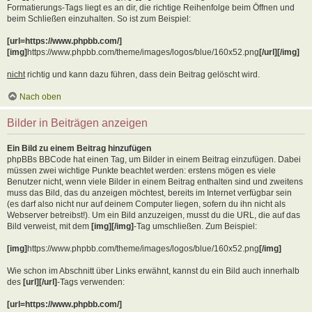
Formatierungs-Tags liegt es an dir, die richtige Reihenfolge beim Öffnen und
beim Schließen einzuhalten. So ist zum Beispiel:
[url=https://www.phpbb.com/]
[img]
https://www.phpbb.com/theme/images/logos/blue/160x52.png
[/url][/img]
nicht
richtig und kann dazu führen, dass dein Beitrag gelöscht wird.
Nach oben
Bilder in Beiträgen anzeigen
Ein Bild zu einem Beitrag hinzufügen
phpBBs BBCode hat einen Tag, um Bilder in einem Beitrag einzufügen. Dabei
müssen zwei wichtige Punkte beachtet werden: erstens mögen es viele
Benutzer nicht, wenn viele Bilder in einem Beitrag enthalten sind und zweitens
muss das Bild, das du anzeigen möchtest, bereits im Internet verfügbar sein
(es darf also nicht nur auf deinem Computer liegen, sofern du ihn nicht als
Webserver betreibst!). Um ein Bild anzuzeigen, musst du die URL, die auf das
Bild verweist, mit dem
[img][/img]
-Tag umschließen. Zum Beispiel:
[img]
https://www.phpbb.com/theme/images/logos/blue/160x52.png
[/img]
Wie schon im Abschnitt über Links erwähnt, kannst du ein Bild auch innerhalb
des
[url][/url]
-Tags verwenden:
[url=https://www.phpbb.com/]