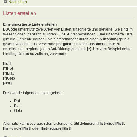
Nach oben
Listen erstellen
Eine unsortierte Liste erstellen
BBCode unterstützt zwei Arten von Listen: unsortierte und sortierte. Sie sind im
Wesentlichen identisch zu ihren HTML-Entsprechungen. Eine unsortierte Liste
gibt die Elemente deiner Liste hintereinander durch einen Aufzählungspunkt
gekennzeichnet aus. Verwende
[list][/list]
, um eine unsortierte Liste zu
erstellen und beginne jeden Aufzählungspunkt mit
[*]
. Um zum Beispiel deine
Lieblingsfarben aufzulisten, verwende:
[list]
[*]
Rot
[*]
Blau
[*]
Gelb
[/list]
Dies würde folgende Liste ergeben:
Rot
Blau
Gelb
Alternativ kannst du auch den Listenpunkt-Stil definieren:
[list=disc][/list]
,
[list=circle][/list]
oder
[list=square][/list]
.