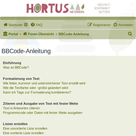
Startseite
FAQ
Registrieren
Anmelden
S
Portal
Foren-Übersicht
BBCode-Anleitung
u
c
BBCode-Anleitung
h
Einführung
e
Was ist BBCode?
Formatierung von Text
Wie fetter, kursiver und unterstrichener Text erstellt wird
Wie die Textfarbe oder -größe geändert wird
Kann ich Tags zur Formatierung kombinieren?
Zitieren und Ausgabe von Text mit fester Weite
Text in Antworten zitieren
Programmcode oder Daten mit fester Weite ausgeben
Listen erstellen
Eine unsortierte Liste erstellen
Eine sortierte Liste erstellen