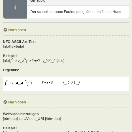
Off-Topic
ℹ
Der schnelle braune Fuchs springt über den faulen Hund
Nach oben
NFO-ASCII-Art-Text
[nfo]Text[/nfo]
Beispiel:
[nfo]༼ つ ◕_◕ ༽つ ʕ•ᴥ•ʔ ¯\_(ツ)_/¯[/nfo]
Ergebnis:
༼ つ ◕_◕ ༽つ    ʕ•ᴥ•ʔ   ¯\_(ツ)_/¯
Nach oben
Webvideo hinzufügen
[bbvideo]http://Video_URL[/bbvideo]
Beispiel: