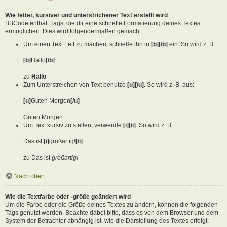
Wie fetter, kursiver und unterstrichener Text erstellt wird
BBCode enthält Tags, die dir eine schnelle Formatierung deines Textes
ermöglichen. Dies wird folgendermaßen gemacht:
Um einen Text Fett zu machen, schließe ihn in
[b][/b]
ein. So wird z. B.
[b]
Hallo
[/b]
zu
Hallo
Zum Unterstreichen von Text benutze
[u][/u]
. So wird z. B. aus:
[u]
Guten Morgen
[/u]
Guten Morgen
Um Text kursiv zu stellen, verwende
[i][/i]
. So wird z. B.
Das ist
[i]
großartig!
[/i]
zu Das ist
großartig!
Nach oben
Wie die Textfarbe oder -größe geändert wird
Um die Farbe oder die Größe deines Textes zu ändern, können die folgenden
Tags genutzt werden. Beachte dabei bitte, dass es von dem Browser und dem
System der Betrachter abhängig ist, wie die Darstellung des Textes erfolgt: