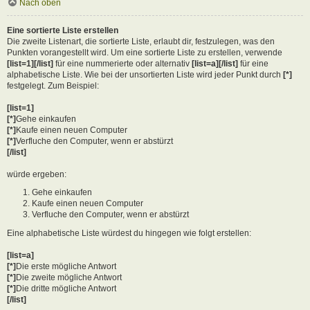
Nach oben
Eine sortierte Liste erstellen
Die zweite Listenart, die sortierte Liste, erlaubt dir, festzulegen, was den
Punkten vorangestellt wird. Um eine sortierte Liste zu erstellen, verwende
[list=1][/list]
für eine nummerierte oder alternativ
[list=a][/list]
für eine
alphabetische Liste. Wie bei der unsortierten Liste wird jeder Punkt durch
[*]
festgelegt. Zum Beispiel:
[list=1]
[*]
Gehe einkaufen
[*]
Kaufe einen neuen Computer
[*]
Verfluche den Computer, wenn er abstürzt
[/list]
würde ergeben:
Gehe einkaufen
Kaufe einen neuen Computer
Verfluche den Computer, wenn er abstürzt
Eine alphabetische Liste würdest du hingegen wie folgt erstellen:
[list=a]
[*]
Die erste mögliche Antwort
[*]
Die zweite mögliche Antwort
[*]
Die dritte mögliche Antwort
[/list]