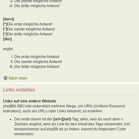
Die zweite mögliche Antwort
Die dritte mögliche Antwort
[list=I]
[*]
Die erste mögliche Antwort
[*]
Die zweite mögliche Antwort
[*]
Die dritte mögliche Antwort
[/list]
ergibt
Die erste mögliche Antwort
Die zweite mögliche Antwort
Die dritte mögliche Antwort
Nach oben
Links erstellen
Links auf eine andere Website
phpBBs BBCode unterstützt mehrere Wege, um URIs (Uniform Resource
Indicators), auch als URLs oder Links bekannt, zu erstellen.
Der erste davon ist der
[url=][/url]
-Tag; alles, was du nach dem =-
Zeichen angibst, wird als Link für den Inhalt des Tags verwendet. Um
beispielsweise auf phpBB.de zu linken, kannst du folgenden Code
verwenden: