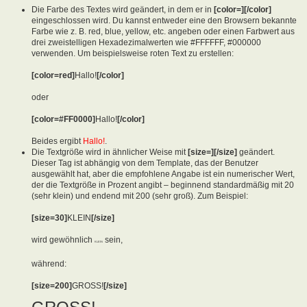
Die Farbe des Textes wird geändert, in dem er in
[color=][/color]
eingeschlossen wird. Du kannst entweder eine den Browsern bekannte
Farbe wie z. B. red, blue, yellow, etc. angeben oder einen Farbwert aus
drei zweistelligen Hexadezimalwerten wie #FFFFFF, #000000
verwenden. Um beispielsweise roten Text zu erstellen:
[color=red]
Hallo!
[/color]
oder
[color=#FF0000]
Hallo!
[/color]
Beides ergibt
Hallo!
.
Die Textgröße wird in ähnlicher Weise mit
[size=][/size]
geändert.
Dieser Tag ist abhängig von dem Template, das der Benutzer
ausgewählt hat, aber die empfohlene Angabe ist ein numerischer Wert,
der die Textgröße in Prozent angibt – beginnend standardmäßig mit 20
(sehr klein) und endend mit 200 (sehr groß). Zum Beispiel:
[size=30]
KLEIN
[/size]
wird gewöhnlich
sein,
KLEIN
während:
[size=200]
GROSS!
[/size]