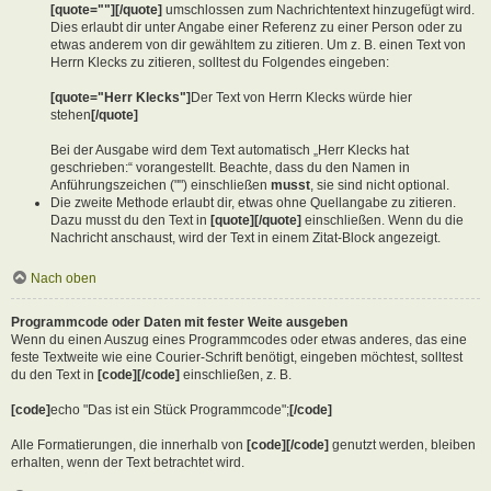
[quote=""][/quote]
umschlossen zum Nachrichtentext hinzugefügt wird.
Dies erlaubt dir unter Angabe einer Referenz zu einer Person oder zu
etwas anderem von dir gewähltem zu zitieren. Um z. B. einen Text von
Herrn Klecks zu zitieren, solltest du Folgendes eingeben:
[quote="Herr Klecks"]
Der Text von Herrn Klecks würde hier
stehen
[/quote]
Bei der Ausgabe wird dem Text automatisch „Herr Klecks hat
geschrieben:“ vorangestellt. Beachte, dass du den Namen in
Anführungszeichen ("") einschließen
musst
, sie sind nicht optional.
Die zweite Methode erlaubt dir, etwas ohne Quellangabe zu zitieren.
Dazu musst du den Text in
[quote][/quote]
einschließen. Wenn du die
Nachricht anschaust, wird der Text in einem Zitat-Block angezeigt.
Nach oben
Programmcode oder Daten mit fester Weite ausgeben
Wenn du einen Auszug eines Programmcodes oder etwas anderes, das eine
feste Textweite wie eine Courier-Schrift benötigt, eingeben möchtest, solltest
du den Text in
[code][/code]
einschließen, z. B.
[code]
echo "Das ist ein Stück Programmcode";
[/code]
Alle Formatierungen, die innerhalb von
[code][/code]
genutzt werden, bleiben
erhalten, wenn der Text betrachtet wird.