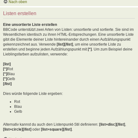
Nach oben
Listen erstellen
Eine unsortierte Liste erstellen
BBCode unterstützt zwei Arten von Listen: unsortierte und sortierte. Sie sind im
Wesentlichen identisch zu ihren HTML-Entsprechungen. Eine unsortierte Liste
gibt die Elemente deiner Liste hintereinander durch einen Aufzählungspunkt
gekennzeichnet aus. Verwende
[list][/list]
, um eine unsortierte Liste zu
erstellen und beginne jeden Aufzählungspunkt mit
[*]
. Um zum Beispiel deine
Lieblingsfarben aufzulisten, verwende:
[list]
[*]
Rot
[*]
Blau
[*]
Gelb
[/list]
Dies würde folgende Liste ergeben:
Rot
Blau
Gelb
Alternativ kannst du auch den Listenpunkt-Stil definieren:
[list=disc][/list]
,
[list=circle][/list]
oder
[list=square][/list]
.