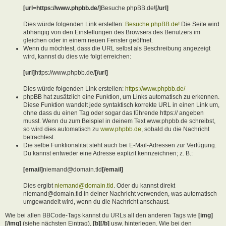
[url=https://www.phpbb.de/]
Besuche phpBB.de!
[/url]
Dies würde folgenden Link erstellen:
Besuche phpBB.de!
Die Seite wird
abhängig von den Einstellungen des Browsers des Benutzers im
gleichen oder in einem neuen Fenster geöffnet.
Wenn du möchtest, dass die URL selbst als Beschreibung angezeigt
wird, kannst du dies wie folgt erreichen:
[url]
https://www.phpbb.de/
[/url]
Dies würde folgenden Link erstellen:
https://www.phpbb.de/
phpBB hat zusätzlich eine Funktion, um Links automatisch zu erkennen.
Diese Funktion wandelt jede syntaktisch korrekte URL in einen Link um,
ohne dass du einen Tag oder sogar das führende https:// angeben
musst. Wenn du zum Beispiel in deinem Text www.phpbb.de schreibst,
so wird dies automatisch zu
www.phpbb.de
, sobald du die Nachricht
betrachtest.
Die selbe Funktionalität steht auch bei E-Mail-Adressen zur Verfügung.
Du kannst entweder eine Adresse explizit kennzeichnen; z. B.:
[email]
niemand@domain.tld
[/email]
Dies ergibt
niemand@domain.tld
. Oder du kannst direkt
niemand@domain.tld in deiner Nachricht verwenden, was automatisch
umgewandelt wird, wenn du die Nachricht anschaust.
Wie bei allen BBCode-Tags kannst du URLs all den anderen Tags wie
[img]
[/img]
(siehe nächsten Eintrag),
[b][/b]
usw. hinterlegen. Wie bei den