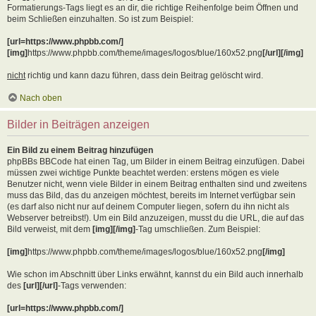
Formatierungs-Tags liegt es an dir, die richtige Reihenfolge beim Öffnen und
beim Schließen einzuhalten. So ist zum Beispiel:
[url=https://www.phpbb.com/]
[img]
https://www.phpbb.com/theme/images/logos/blue/160x52.png
[/url][/img]
nicht
richtig und kann dazu führen, dass dein Beitrag gelöscht wird.
Nach oben
Bilder in Beiträgen anzeigen
Ein Bild zu einem Beitrag hinzufügen
phpBBs BBCode hat einen Tag, um Bilder in einem Beitrag einzufügen. Dabei
müssen zwei wichtige Punkte beachtet werden: erstens mögen es viele
Benutzer nicht, wenn viele Bilder in einem Beitrag enthalten sind und zweitens
muss das Bild, das du anzeigen möchtest, bereits im Internet verfügbar sein
(es darf also nicht nur auf deinem Computer liegen, sofern du ihn nicht als
Webserver betreibst!). Um ein Bild anzuzeigen, musst du die URL, die auf das
Bild verweist, mit dem
[img][/img]
-Tag umschließen. Zum Beispiel:
[img]
https://www.phpbb.com/theme/images/logos/blue/160x52.png
[/img]
Wie schon im Abschnitt über Links erwähnt, kannst du ein Bild auch innerhalb
des
[url][/url]
-Tags verwenden:
[url=https://www.phpbb.com/]