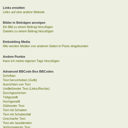
Links erstellen
Links auf eine andere Website
Bilder in Beiträgen anzeigen
Ein Bild zu einem Beitrag hinzufügen
Dateien zu einem Beitrag hinzufügen
Embedding Media
Wie werden Medien von anderen Seiten in Posts eingebunden
Andere Punkte
Kann ich meine eigenen Tags hinzufügen
Advanced BBCode Box BBCodes
Schriftart
Text hervorheben (Gelb)
Ausrichten von Text
Umfließender Text (Links/Rechts)
Durchgestrichen
Tiefgestellt
Hochgestellt
Glühender Text
Text mit Schatten
Text mit Schattenfall
Unscharfer Text
Text ein-/ausblenden
Vorformatierter Text