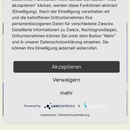
Wie oben beschrieben kann die URL auch ohne die
[media]
Tags verwendet
akzeptieren" klicken, werden diese Funktionen aktiviert
werden.
(Einwilligung). Nach der Einwilligung verarbeiten wir
Das hier gezeigt Beispiel würde folgendes generieren:
und die betroffenen Drittunternehmen Ihre
personenbezogenen Daten für verschiedene Zwecke.
Detaillierte Informationen zu Zweck, Rechtsgrundlagen,
WIR BENÖTIGEN IHRE ZUSTIMMUNG, UM
Drittunternehmen können Sie unter dem Button "Mehr"
DEN YOUTUBE-SERVICE ZU LADEN!
und in unserer Datenschutzerklärung einsehen. Sie
können Ihre Einwilligung jederzeit widerrufen.
Wir verwenden einen Service eines Drittanbieters,
um Videoinhalte einzubetten. Dieser Service kann
Daten zu Ihren Aktivitäten sammeln. Bitte lesen
Akzeptieren
Sie die Details durch und stimmen Sie der
Verweigern
Nutzung des Service zu, um dieses Video
anzusehen.
mehr
Mehr Informationen
Akzeptieren
Powered by
&
Powered by
Usercentrics Consent Management Platform
Impressum
|
Datenschutzerklärung