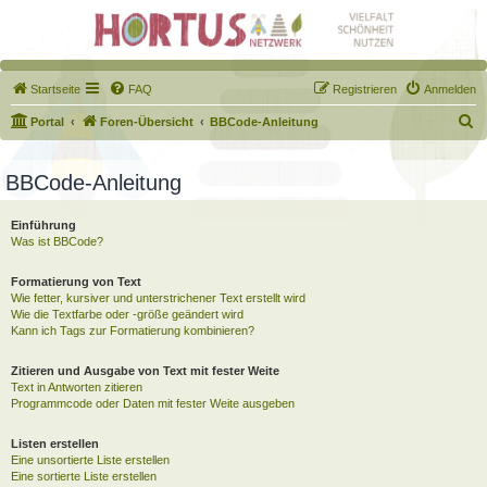
Startseite
FAQ
Registrieren
Anmelden
S
Portal
Foren-Übersicht
BBCode-Anleitung
u
c
BBCode-Anleitung
h
Einführung
e
Was ist BBCode?
Formatierung von Text
Wie fetter, kursiver und unterstrichener Text erstellt wird
Wie die Textfarbe oder -größe geändert wird
Kann ich Tags zur Formatierung kombinieren?
Zitieren und Ausgabe von Text mit fester Weite
Text in Antworten zitieren
Programmcode oder Daten mit fester Weite ausgeben
Listen erstellen
Eine unsortierte Liste erstellen
Eine sortierte Liste erstellen