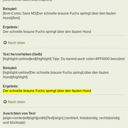
Beispiel:
[font=Comic Sans MS]Der schnelle braune Fuchs springt über den faulen
Hund[/font]
Ergebnis:
Der schnelle braune Fuchs springt über den faulen Hund
Nach oben
Text hervorheben (Gelb)
[highlight=yellow]text[/highlight] Tipp: Du kannst auch color=#FF0000 benutzen
Beispiel:
[highlight=yellow]Der schnelle braune Fuchs springt über den faulen
Hund[/highlight]
Ergebnis:
Der schnelle braune Fuchs springt über den faulen Hund
Nach oben
Ausrichten von Text
[align=center|left|right|justify]Text[/align] (zentriert, linksbündig, rechtsbündig
und blocksatz)