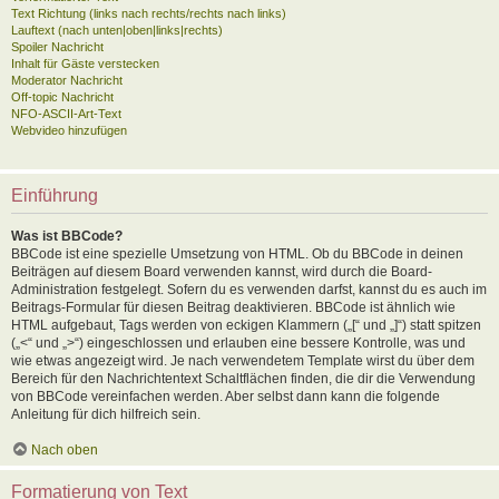
Text Richtung (links nach rechts/rechts nach links)
Lauftext (nach unten|oben|links|rechts)
Spoiler Nachricht
Inhalt für Gäste verstecken
Moderator Nachricht
Off-topic Nachricht
NFO-ASCII-Art-Text
Webvideo hinzufügen
Einführung
Was ist BBCode?
BBCode ist eine spezielle Umsetzung von HTML. Ob du BBCode in deinen
Beiträgen auf diesem Board verwenden kannst, wird durch die Board-
Administration festgelegt. Sofern du es verwenden darfst, kannst du es auch im
Beitrags-Formular für diesen Beitrag deaktivieren. BBCode ist ähnlich wie
HTML aufgebaut, Tags werden von eckigen Klammern („[“ und „]“) statt spitzen
(„<“ und „>“) eingeschlossen und erlauben eine bessere Kontrolle, was und
wie etwas angezeigt wird. Je nach verwendetem Template wirst du über dem
Bereich für den Nachrichtentext Schaltflächen finden, die dir die Verwendung
von BBCode vereinfachen werden. Aber selbst dann kann die folgende
Anleitung für dich hilfreich sein.
Nach oben
Formatierung von Text