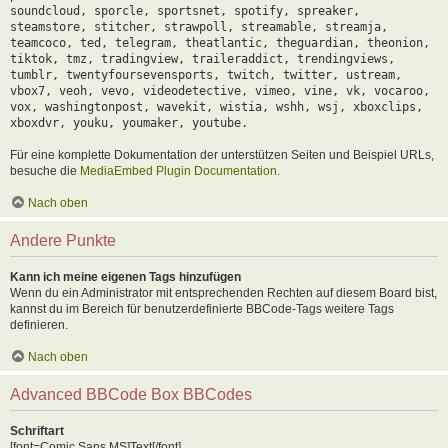
soundcloud, sporcle, sportsnet, spotify, spreaker,
steamstore, stitcher, strawpoll, streamable, streamja,
teamcoco, ted, telegram, theatlantic, theguardian, theonion,
tiktok, tmz, tradingview, traileraddict, trendingviews,
tumblr, twentyfoursevensports, twitch, twitter, ustream,
vbox7, veoh, vevo, videodetective, vimeo, vine, vk, vocaroo,
vox, washingtonpost, wavekit, wistia, wshh, wsj, xboxclips,
xboxdvr, youku, youmaker, youtube.
Für eine komplette Dokumentation der unterstützen Seiten und Beispiel URLs,
besuche die
MediaEmbed Plugin Documentation
.
Nach oben
Andere Punkte
Kann ich meine eigenen Tags hinzufügen
Wenn du ein Administrator mit entsprechenden Rechten auf diesem Board bist,
kannst du im Bereich für benutzerdefinierte BBCode-Tags weitere Tags
definieren.
Nach oben
Advanced BBCode Box BBCodes
Schriftart
[font=Comic Sans MS]Text[/font]