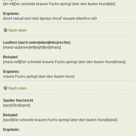
[dir=rtl]Der schnelle braune Fuchs springt über den faulen Hund[/dir]
Ergebnis:
Der schnelle braune Fuchs springt über den faulen Hund
Nach oben
Lauftext (nach unten|oben|links|rechts)
[marq=up|down|left|right]text[/marq]
Beispiel:
[marq=left]Der schnelle braune Fuchs springt über den faulen Hund[/marq]
Ergebnis:
s springt über den faulen Hund
Nach oben
Spoiler Nachricht
[spoil]Text[/spoil]
Beispiel:
[spoil]Der schnelle braune Fuchs springt über den faulen Hund[/spoil]
Ergebnis: