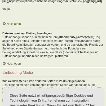
[img]
https://www.phpbb.com/theme/images/logos/blue/160x52.png
[/img][/url]
ergibt:
Nach oben
Dateien zu einem Beitrag hinzufügen
Dateianhänge können nun mit dem neuen
[attachment=][/attachment]
-Tag
an jeder Stelle eines Beitrags eingefügt werden, sofern Dateianhänge durch
die Board-Administration zugelassen wurden und du ausreichende Rechte zur
Erstellung eines Dateianhangs hast. Innerhalb des Formulars zur
Beitragserstellung findest du eine Auswahlliste (oder eine Schaltfläche), um
Dateianhänge innerhalb des Beitrags zu platzieren.
Nach oben
Embedding Media
Wie werden Medien von anderen Seiten in Posts eingebunden
User können Medien von anderen erlaubten Seiten wie Video und Audio
einbinden indem die
[media][/media]
Tags oder indem einfach die reine URL
der erlaubten Seite in den Text kopiert wird. Als Beispiel:
Diese Seite nutzt einwilligungsbedürftige Cookies und
Technologien von Drittunternehmen zur Integration
[media]
https://youtu.be/Ne18ZQ7LLI0
[/media]
bestimmter Funktionen. Wenn Sie auf den Button "Alles