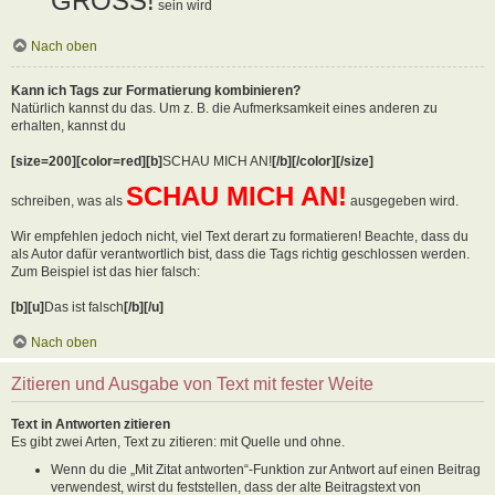
GROSS!
sein wird
Nach oben
Kann ich Tags zur Formatierung kombinieren?
Natürlich kannst du das. Um z. B. die Aufmerksamkeit eines anderen zu
erhalten, kannst du
[size=200][color=red][b]
SCHAU MICH AN!
[/b][/color][/size]
SCHAU MICH AN!
schreiben, was als
ausgegeben wird.
Wir empfehlen jedoch nicht, viel Text derart zu formatieren! Beachte, dass du
als Autor dafür verantwortlich bist, dass die Tags richtig geschlossen werden.
Zum Beispiel ist das hier falsch:
[b][u]
Das ist falsch
[/b][/u]
Nach oben
Zitieren und Ausgabe von Text mit fester Weite
Text in Antworten zitieren
Es gibt zwei Arten, Text zu zitieren: mit Quelle und ohne.
Wenn du die „Mit Zitat antworten“-Funktion zur Antwort auf einen Beitrag
verwendest, wirst du feststellen, dass der alte Beitragstext von