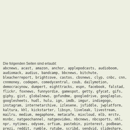
Die folgenden Seiten sind erlaubt:
abcnews, acast, amazon, anchor, applepodcasts, audioboom,
audiomack, audius, bandcamp, bbcnews, bitchute,
bleacherreport, brightcove, castos, cbsnews, clyp, cnbc, cnn,
cnnmoney, codepen, comedycentral, coub, dailymotion,
democracynow, dumpert, eighttracks, espn, facebook, falstad,
flickr, foxnews, funnyordie, gamespot, getty, gfycat, gifs,
giphy, gist, globalnews, gofundme, googledrive, googleplus,
googlesheets, hudl, hulu, ign, imdb, imgur, indiegogo,
instagram, internetarchive, izlesene, jsfiddle, jwplatform,
kaltura, khl, kickstarter, libsyn, liveleak, livestream,
mailru, medium, megaphone, metacafe, mixcloud, mlb, mrctv,
msnbc, natgeochannel, natgeovideo, nbcnews, nbcsports, nhl,
npr, nytimes, odysee, orfium, pastebin, pinterest, podbean,
prezi, reddit, rumble, rutube, scribd, sendvid, slideshare,