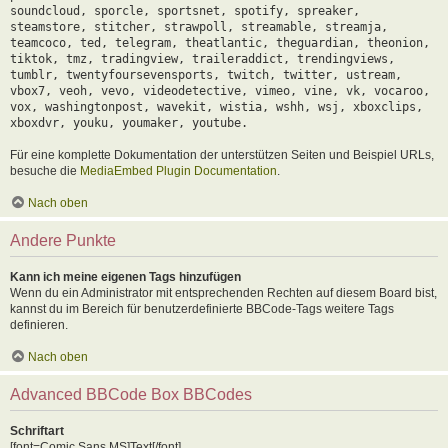
soundcloud, sporcle, sportsnet, spotify, spreaker,
steamstore, stitcher, strawpoll, streamable, streamja,
teamcoco, ted, telegram, theatlantic, theguardian, theonion,
tiktok, tmz, tradingview, traileraddict, trendingviews,
tumblr, twentyfoursevensports, twitch, twitter, ustream,
vbox7, veoh, vevo, videodetective, vimeo, vine, vk, vocaroo,
vox, washingtonpost, wavekit, wistia, wshh, wsj, xboxclips,
xboxdvr, youku, youmaker, youtube.
Für eine komplette Dokumentation der unterstützen Seiten und Beispiel URLs,
besuche die
MediaEmbed Plugin Documentation
.
Nach oben
Andere Punkte
Kann ich meine eigenen Tags hinzufügen
Wenn du ein Administrator mit entsprechenden Rechten auf diesem Board bist,
kannst du im Bereich für benutzerdefinierte BBCode-Tags weitere Tags
definieren.
Nach oben
Advanced BBCode Box BBCodes
Schriftart
[font=Comic Sans MS]Text[/font]