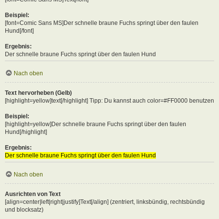
Beispiel:
[font=Comic Sans MS]Der schnelle braune Fuchs springt über den faulen
Hund[/font]
Ergebnis:
Der schnelle braune Fuchs springt über den faulen Hund
Nach oben
Text hervorheben (Gelb)
[highlight=yellow]text[/highlight] Tipp: Du kannst auch color=#FF0000 benutzen
Beispiel:
[highlight=yellow]Der schnelle braune Fuchs springt über den faulen
Hund[/highlight]
Ergebnis:
Der schnelle braune Fuchs springt über den faulen Hund
Nach oben
Ausrichten von Text
[align=center|left|right|justify]Text[/align] (zentriert, linksbündig, rechtsbündig
und blocksatz)