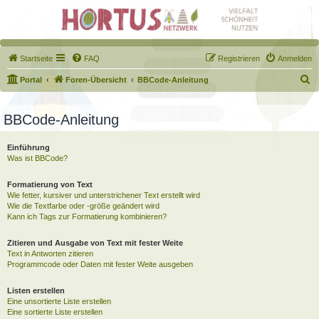
Startseite
FAQ
Registrieren
Anmelden
S
Portal
Foren-Übersicht
BBCode-Anleitung
u
c
BBCode-Anleitung
h
Einführung
e
Was ist BBCode?
Formatierung von Text
Wie fetter, kursiver und unterstrichener Text erstellt wird
Wie die Textfarbe oder -größe geändert wird
Kann ich Tags zur Formatierung kombinieren?
Zitieren und Ausgabe von Text mit fester Weite
Text in Antworten zitieren
Programmcode oder Daten mit fester Weite ausgeben
Listen erstellen
Eine unsortierte Liste erstellen
Eine sortierte Liste erstellen