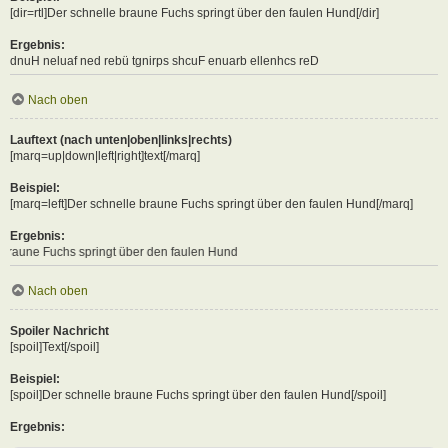
[dir=rtl]Der schnelle braune Fuchs springt über den faulen Hund[/dir]
Ergebnis:
Der schnelle braune Fuchs springt über den faulen Hund
Nach oben
Lauftext (nach unten|oben|links|rechts)
[marq=up|down|left|right]text[/marq]
Beispiel:
[marq=left]Der schnelle braune Fuchs springt über den faulen Hund[/marq]
Ergebnis:
springt über den faulen Hund
Nach oben
Spoiler Nachricht
[spoil]Text[/spoil]
Beispiel:
[spoil]Der schnelle braune Fuchs springt über den faulen Hund[/spoil]
Ergebnis: