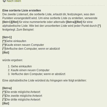
Nach oben
Eine sortierte Liste erstellen
Die zweite Listenart, die sortierte Liste, erlaubt dir, festzulegen, was den
Punkten vorangestellt wird. Um eine sortierte Liste zu erstellen, verwende
[list=1][/list]
für eine nummerierte oder alternativ
[list=a][/list]
für eine
alphabetische Liste. Wie bei der unsortierten Liste wird jeder Punkt durch
[*]
festgelegt. Zum Beispiel:
[list=1]
[*]
Gehe einkaufen
[*]
Kaufe einen neuen Computer
[*]
Verfluche den Computer, wenn er abstürzt
[/list]
würde ergeben:
Gehe einkaufen
Kaufe einen neuen Computer
Verfluche den Computer, wenn er abstürzt
Eine alphabetische Liste würdest du hingegen wie folgt erstellen:
[list=a]
[*]
Die erste mögliche Antwort
[*]
Die zweite mögliche Antwort
[*]
Die dritte mögliche Antwort
[/list]