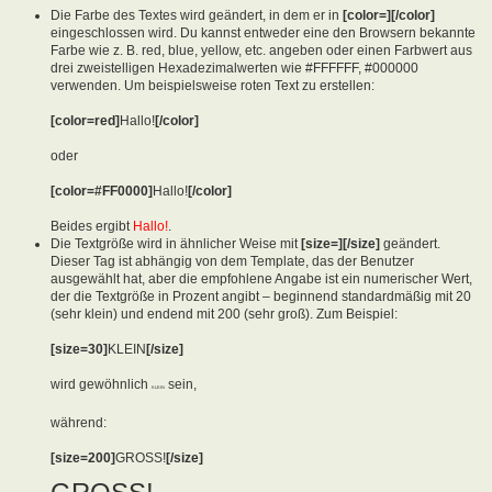
Die Farbe des Textes wird geändert, in dem er in
[color=][/color]
eingeschlossen wird. Du kannst entweder eine den Browsern bekannte
Farbe wie z. B. red, blue, yellow, etc. angeben oder einen Farbwert aus
drei zweistelligen Hexadezimalwerten wie #FFFFFF, #000000
verwenden. Um beispielsweise roten Text zu erstellen:
[color=red]
Hallo!
[/color]
oder
[color=#FF0000]
Hallo!
[/color]
Beides ergibt
Hallo!
.
Die Textgröße wird in ähnlicher Weise mit
[size=][/size]
geändert.
Dieser Tag ist abhängig von dem Template, das der Benutzer
ausgewählt hat, aber die empfohlene Angabe ist ein numerischer Wert,
der die Textgröße in Prozent angibt – beginnend standardmäßig mit 20
(sehr klein) und endend mit 200 (sehr groß). Zum Beispiel:
[size=30]
KLEIN
[/size]
wird gewöhnlich
sein,
KLEIN
während:
[size=200]
GROSS!
[/size]