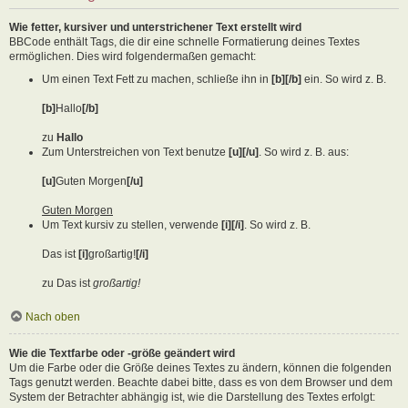
Wie fetter, kursiver und unterstrichener Text erstellt wird
BBCode enthält Tags, die dir eine schnelle Formatierung deines Textes
ermöglichen. Dies wird folgendermaßen gemacht:
Um einen Text Fett zu machen, schließe ihn in
[b][/b]
ein. So wird z. B.
[b]
Hallo
[/b]
zu
Hallo
Zum Unterstreichen von Text benutze
[u][/u]
. So wird z. B. aus:
[u]
Guten Morgen
[/u]
Guten Morgen
Um Text kursiv zu stellen, verwende
[i][/i]
. So wird z. B.
Das ist
[i]
großartig!
[/i]
zu Das ist
großartig!
Nach oben
Wie die Textfarbe oder -größe geändert wird
Um die Farbe oder die Größe deines Textes zu ändern, können die folgenden
Tags genutzt werden. Beachte dabei bitte, dass es von dem Browser und dem
System der Betrachter abhängig ist, wie die Darstellung des Textes erfolgt: