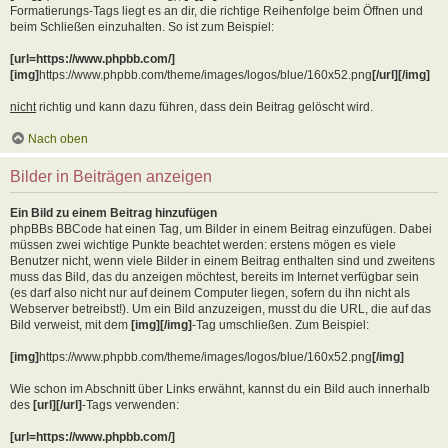
Formatierungs-Tags liegt es an dir, die richtige Reihenfolge beim Öffnen und
beim Schließen einzuhalten. So ist zum Beispiel:
[url=https://www.phpbb.com/]
[img]
https://www.phpbb.com/theme/images/logos/blue/160x52.png
[/url][/img]
nicht
richtig und kann dazu führen, dass dein Beitrag gelöscht wird.
Nach oben
Bilder in Beiträgen anzeigen
Ein Bild zu einem Beitrag hinzufügen
phpBBs BBCode hat einen Tag, um Bilder in einem Beitrag einzufügen. Dabei
müssen zwei wichtige Punkte beachtet werden: erstens mögen es viele
Benutzer nicht, wenn viele Bilder in einem Beitrag enthalten sind und zweitens
muss das Bild, das du anzeigen möchtest, bereits im Internet verfügbar sein
(es darf also nicht nur auf deinem Computer liegen, sofern du ihn nicht als
Webserver betreibst!). Um ein Bild anzuzeigen, musst du die URL, die auf das
Bild verweist, mit dem
[img][/img]
-Tag umschließen. Zum Beispiel:
[img]
https://www.phpbb.com/theme/images/logos/blue/160x52.png
[/img]
Wie schon im Abschnitt über Links erwähnt, kannst du ein Bild auch innerhalb
des
[url][/url]
-Tags verwenden:
[url=https://www.phpbb.com/]