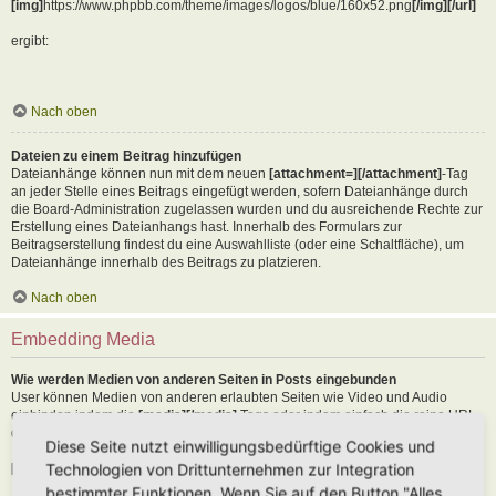
[img]
https://www.phpbb.com/theme/images/logos/blue/160x52.png
[/img][/url]
ergibt:
Nach oben
Dateien zu einem Beitrag hinzufügen
Dateianhänge können nun mit dem neuen
[attachment=][/attachment]
-Tag
an jeder Stelle eines Beitrags eingefügt werden, sofern Dateianhänge durch
die Board-Administration zugelassen wurden und du ausreichende Rechte zur
Erstellung eines Dateianhangs hast. Innerhalb des Formulars zur
Beitragserstellung findest du eine Auswahlliste (oder eine Schaltfläche), um
Dateianhänge innerhalb des Beitrags zu platzieren.
Nach oben
Embedding Media
Wie werden Medien von anderen Seiten in Posts eingebunden
User können Medien von anderen erlaubten Seiten wie Video und Audio
einbinden indem die
[media][/media]
Tags oder indem einfach die reine URL
der erlaubten Seite in den Text kopiert wird. Als Beispiel:
Diese Seite nutzt einwilligungsbedürftige Cookies und
Technologien von Drittunternehmen zur Integration
[media]
https://youtu.be/Ne18ZQ7LLI0
[/media]
bestimmter Funktionen. Wenn Sie auf den Button "Alles