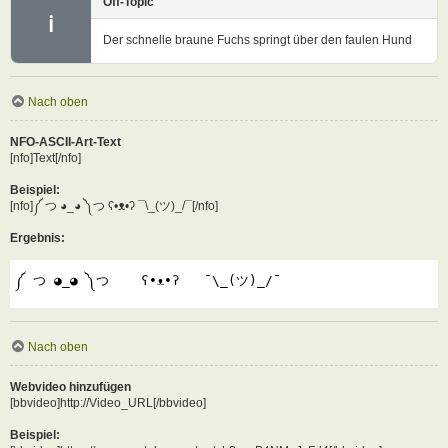
Off-Topic
ℹ
Der schnelle braune Fuchs springt über den faulen Hund
Nach oben
NFO-ASCII-Art-Text
[nfo]Text[/nfo]
Beispiel:
[nfo]༼ つ ◕_◕ ༽つ ʕ•ᴥ•ʔ ¯\_(ツ)_/¯[/nfo]
Ergebnis:
༼ つ ◕_◕ ༽つ    ʕ•ᴥ•ʔ   ¯\_(ツ)_/¯
Nach oben
Webvideo hinzufügen
[bbvideo]http://Video_URL[/bbvideo]
Beispiel: