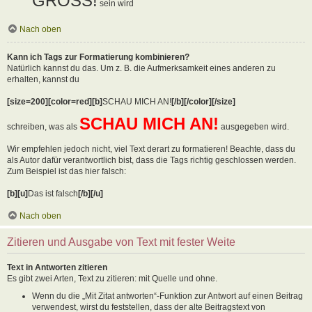
GROSS!
sein wird
Nach oben
Kann ich Tags zur Formatierung kombinieren?
Natürlich kannst du das. Um z. B. die Aufmerksamkeit eines anderen zu
erhalten, kannst du
[size=200][color=red][b]
SCHAU MICH AN!
[/b][/color][/size]
SCHAU MICH AN!
schreiben, was als
ausgegeben wird.
Wir empfehlen jedoch nicht, viel Text derart zu formatieren! Beachte, dass du
als Autor dafür verantwortlich bist, dass die Tags richtig geschlossen werden.
Zum Beispiel ist das hier falsch:
[b][u]
Das ist falsch
[/b][/u]
Nach oben
Zitieren und Ausgabe von Text mit fester Weite
Text in Antworten zitieren
Es gibt zwei Arten, Text zu zitieren: mit Quelle und ohne.
Wenn du die „Mit Zitat antworten“-Funktion zur Antwort auf einen Beitrag
verwendest, wirst du feststellen, dass der alte Beitragstext von