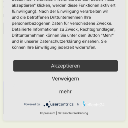
Wie oben beschrieben kann die URL auch ohne die
[media]
Tags verwendet
akzeptieren" klicken, werden diese Funktionen aktiviert
werden.
(Einwilligung). Nach der Einwilligung verarbeiten wir
Das hier gezeigt Beispiel würde folgendes generieren:
und die betroffenen Drittunternehmen Ihre
personenbezogenen Daten für verschiedene Zwecke.
Detaillierte Informationen zu Zweck, Rechtsgrundlagen,
WIR BENÖTIGEN IHRE ZUSTIMMUNG, UM
Drittunternehmen können Sie unter dem Button "Mehr"
DEN YOUTUBE-SERVICE ZU LADEN!
und in unserer Datenschutzerklärung einsehen. Sie
können Ihre Einwilligung jederzeit widerrufen.
Wir verwenden einen Service eines Drittanbieters,
um Videoinhalte einzubetten. Dieser Service kann
Daten zu Ihren Aktivitäten sammeln. Bitte lesen
Akzeptieren
Sie die Details durch und stimmen Sie der
Verweigern
Nutzung des Service zu, um dieses Video
anzusehen.
mehr
Mehr Informationen
Akzeptieren
Powered by
&
Powered by
Usercentrics Consent Management Platform
Impressum
|
Datenschutzerklärung