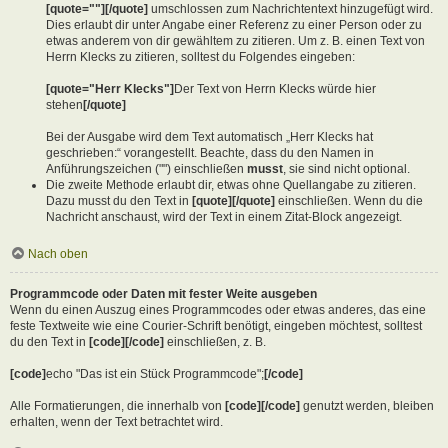
[quote=""][/quote]
umschlossen zum Nachrichtentext hinzugefügt wird.
Dies erlaubt dir unter Angabe einer Referenz zu einer Person oder zu
etwas anderem von dir gewähltem zu zitieren. Um z. B. einen Text von
Herrn Klecks zu zitieren, solltest du Folgendes eingeben:
[quote="Herr Klecks"]
Der Text von Herrn Klecks würde hier
stehen
[/quote]
Bei der Ausgabe wird dem Text automatisch „Herr Klecks hat
geschrieben:“ vorangestellt. Beachte, dass du den Namen in
Anführungszeichen ("") einschließen
musst
, sie sind nicht optional.
Die zweite Methode erlaubt dir, etwas ohne Quellangabe zu zitieren.
Dazu musst du den Text in
[quote][/quote]
einschließen. Wenn du die
Nachricht anschaust, wird der Text in einem Zitat-Block angezeigt.
Nach oben
Programmcode oder Daten mit fester Weite ausgeben
Wenn du einen Auszug eines Programmcodes oder etwas anderes, das eine
feste Textweite wie eine Courier-Schrift benötigt, eingeben möchtest, solltest
du den Text in
[code][/code]
einschließen, z. B.
[code]
echo "Das ist ein Stück Programmcode";
[/code]
Alle Formatierungen, die innerhalb von
[code][/code]
genutzt werden, bleiben
erhalten, wenn der Text betrachtet wird.