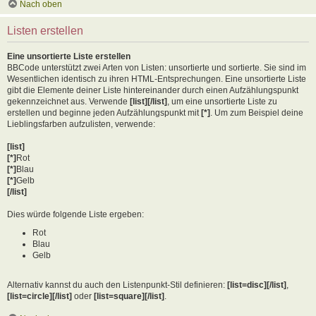
Nach oben
Listen erstellen
Eine unsortierte Liste erstellen
BBCode unterstützt zwei Arten von Listen: unsortierte und sortierte. Sie sind im
Wesentlichen identisch zu ihren HTML-Entsprechungen. Eine unsortierte Liste
gibt die Elemente deiner Liste hintereinander durch einen Aufzählungspunkt
gekennzeichnet aus. Verwende
[list][/list]
, um eine unsortierte Liste zu
erstellen und beginne jeden Aufzählungspunkt mit
[*]
. Um zum Beispiel deine
Lieblingsfarben aufzulisten, verwende:
[list]
[*]
Rot
[*]
Blau
[*]
Gelb
[/list]
Dies würde folgende Liste ergeben:
Rot
Blau
Gelb
Alternativ kannst du auch den Listenpunkt-Stil definieren:
[list=disc][/list]
,
[list=circle][/list]
oder
[list=square][/list]
.