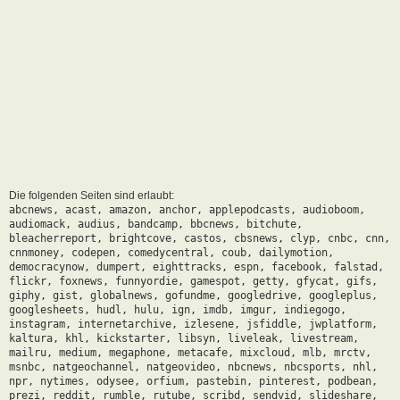
Die folgenden Seiten sind erlaubt:
abcnews, acast, amazon, anchor, applepodcasts, audioboom,
audiomack, audius, bandcamp, bbcnews, bitchute,
bleacherreport, brightcove, castos, cbsnews, clyp, cnbc, cnn,
cnnmoney, codepen, comedycentral, coub, dailymotion,
democracynow, dumpert, eighttracks, espn, facebook, falstad,
flickr, foxnews, funnyordie, gamespot, getty, gfycat, gifs,
giphy, gist, globalnews, gofundme, googledrive, googleplus,
googlesheets, hudl, hulu, ign, imdb, imgur, indiegogo,
instagram, internetarchive, izlesene, jsfiddle, jwplatform,
kaltura, khl, kickstarter, libsyn, liveleak, livestream,
mailru, medium, megaphone, metacafe, mixcloud, mlb, mrctv,
msnbc, natgeochannel, natgeovideo, nbcnews, nbcsports, nhl,
npr, nytimes, odysee, orfium, pastebin, pinterest, podbean,
prezi, reddit, rumble, rutube, scribd, sendvid, slideshare,