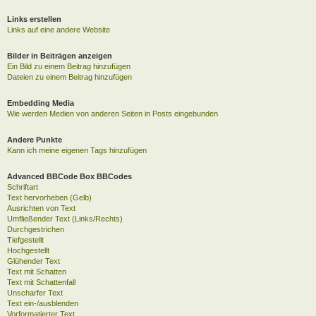
Links erstellen
Links auf eine andere Website
Bilder in Beiträgen anzeigen
Ein Bild zu einem Beitrag hinzufügen
Dateien zu einem Beitrag hinzufügen
Embedding Media
Wie werden Medien von anderen Seiten in Posts eingebunden
Andere Punkte
Kann ich meine eigenen Tags hinzufügen
Advanced BBCode Box BBCodes
Schriftart
Text hervorheben (Gelb)
Ausrichten von Text
Umfließender Text (Links/Rechts)
Durchgestrichen
Tiefgestellt
Hochgestellt
Glühender Text
Text mit Schatten
Text mit Schattenfall
Unscharfer Text
Text ein-/ausblenden
Vorformatierter Text