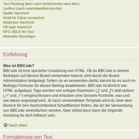
Text Richtung (links nach rechts/rechts nach links)
Lauftext (nach unten|oben|links|rechts)
Spoiler Nachricht
Inhalt für Gäste verstecken
Moderator Nachricht
Off-topic Nachricht
NFO-ASCII-Art-Text
Webvideo hinzufügen
Einführung
Was ist BBCode?
BBCode ist eine spezielle Umsetzung von HTML. Ob du BBCode in deinen
Beiträgen auf diesem Board verwenden kannst, wird durch die Board-
Administration festgelegt. Sofern du es verwenden darfst, kannst du es auch im
Beitrags-Formular für diesen Beitrag deaktivieren. BBCode ist ähnlich wie
HTML aufgebaut, Tags werden von eckigen Klammern („[“ und „]“) statt spitzen
(„<“ und „>“) eingeschlossen und erlauben eine bessere Kontrolle, was und
wie etwas angezeigt wird. Je nach verwendetem Template wirst du über dem
Bereich für den Nachrichtentext Schaltflächen finden, die dir die Verwendung
von BBCode vereinfachen werden. Aber selbst dann kann die folgende
Anleitung für dich hilfreich sein.
Nach oben
Formatierung von Text