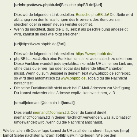
[url=https://www.phpbb.de/]
Besuche phpBB.de!
[/url]
Dies würde folgenden Link erstellen:
Besuche phpBB.de!
Die Seite wird
abhängig von den Einstellungen des Browsers des Benutzers im
gleichen oder in einem neuen Fenster geöffnet.
Wenn du möchtest, dass die URL selbst als Beschreibung angezeigt
wird, kannst du dies wie folgt erreichen:
[url]
https://www.phpbb.de/
[/url]
Dies würde folgenden Link erstellen:
https://www.phpbb.de/
phpBB hat zusätzlich eine Funktion, um Links automatisch zu erkennen.
Diese Funktion wandelt jede syntaktisch korrekte URL in einen Link um,
ohne dass du einen Tag oder sogar das führende https:// angeben
musst. Wenn du zum Beispiel in deinem Text www.phpbb.de schreibst,
so wird dies automatisch zu
www.phpbb.de
, sobald du die Nachricht
betrachtest.
Die selbe Funktionalität steht auch bei E-Mail-Adressen zur Verfügung.
Du kannst entweder eine Adresse explizit kennzeichnen; z. B.:
[email]
niemand@domain.tld
[/email]
Dies ergibt
niemand@domain.tld
. Oder du kannst direkt
niemand@domain.tld in deiner Nachricht verwenden, was automatisch
umgewandelt wird, wenn du die Nachricht anschaust.
Wie bei allen BBCode-Tags kannst du URLs all den anderen Tags wie
[img]
[/img]
(siehe nächsten Eintrag),
[b][/b]
usw. hinterlegen. Wie bei den