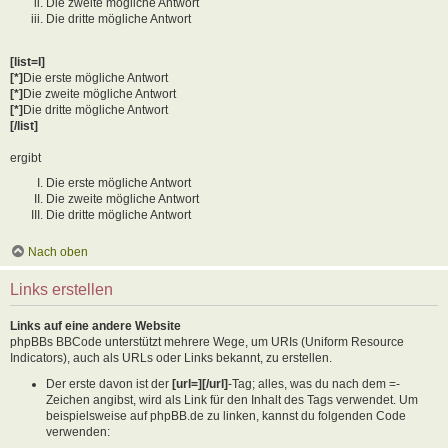
Die zweite mögliche Antwort
Die dritte mögliche Antwort
[list=I]
[*]
Die erste mögliche Antwort
[*]
Die zweite mögliche Antwort
[*]
Die dritte mögliche Antwort
[/list]
ergibt
Die erste mögliche Antwort
Die zweite mögliche Antwort
Die dritte mögliche Antwort
Nach oben
Links erstellen
Links auf eine andere Website
phpBBs BBCode unterstützt mehrere Wege, um URIs (Uniform Resource
Indicators), auch als URLs oder Links bekannt, zu erstellen.
Der erste davon ist der
[url=][/url]
-Tag; alles, was du nach dem =-
Zeichen angibst, wird als Link für den Inhalt des Tags verwendet. Um
beispielsweise auf phpBB.de zu linken, kannst du folgenden Code
verwenden: