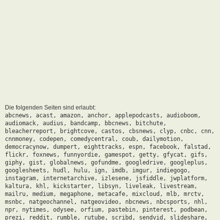
Die folgenden Seiten sind erlaubt:
abcnews, acast, amazon, anchor, applepodcasts, audioboom,
audiomack, audius, bandcamp, bbcnews, bitchute,
bleacherreport, brightcove, castos, cbsnews, clyp, cnbc, cnn,
cnnmoney, codepen, comedycentral, coub, dailymotion,
democracynow, dumpert, eighttracks, espn, facebook, falstad,
flickr, foxnews, funnyordie, gamespot, getty, gfycat, gifs,
giphy, gist, globalnews, gofundme, googledrive, googleplus,
googlesheets, hudl, hulu, ign, imdb, imgur, indiegogo,
instagram, internetarchive, izlesene, jsfiddle, jwplatform,
kaltura, khl, kickstarter, libsyn, liveleak, livestream,
mailru, medium, megaphone, metacafe, mixcloud, mlb, mrctv,
msnbc, natgeochannel, natgeovideo, nbcnews, nbcsports, nhl,
npr, nytimes, odysee, orfium, pastebin, pinterest, podbean,
prezi, reddit, rumble, rutube, scribd, sendvid, slideshare,