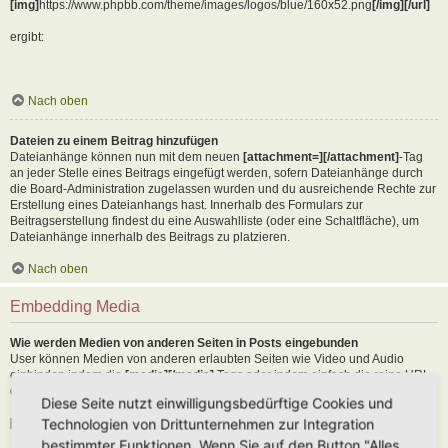
[img]
https://www.phpbb.com/theme/images/logos/blue/160x52.png
[/img][/url]
ergibt:
Nach oben
Dateien zu einem Beitrag hinzufügen
Dateianhänge können nun mit dem neuen
[attachment=][/attachment]
-Tag
an jeder Stelle eines Beitrags eingefügt werden, sofern Dateianhänge durch
die Board-Administration zugelassen wurden und du ausreichende Rechte zur
Erstellung eines Dateianhangs hast. Innerhalb des Formulars zur
Beitragserstellung findest du eine Auswahlliste (oder eine Schaltfläche), um
Dateianhänge innerhalb des Beitrags zu platzieren.
Nach oben
Embedding Media
Wie werden Medien von anderen Seiten in Posts eingebunden
User können Medien von anderen erlaubten Seiten wie Video und Audio
einbinden indem die
[media][/media]
Tags oder indem einfach die reine URL
der erlaubten Seite in den Text kopiert wird. Als Beispiel:
Diese Seite nutzt einwilligungsbedürftige Cookies und
Technologien von Drittunternehmen zur Integration
[media]
https://youtu.be/Ne18ZQ7LLI0
[/media]
bestimmter Funktionen. Wenn Sie auf den Button "Alles