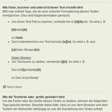
Wie fetter, kursiver und unterstrichener Text erstellt wird
BBCode enthält Tags, die dir eine schnelle Formatierung deines Textes
ermöglichen. Dies wird folgendermaßen gemacht:
Um einen Text Fett zu machen, schließe ihn in
[b][/b]
ein. So wird z. B.
[b]
Hallo
[/b]
zu
Hallo
Zum Unterstreichen von Text benutze
[u][/u]
. So wird z. B. aus:
[u]
Guten Morgen
[/u]
Guten Morgen
Um Text kursiv zu stellen, verwende
[i][/i]
. So wird z. B.
Das ist
[i]
großartig!
[/i]
zu Das ist
großartig!
Nach oben
Wie die Textfarbe oder -größe geändert wird
Um die Farbe oder die Größe deines Textes zu ändern, können die folgenden
Tags genutzt werden. Beachte dabei bitte, dass es von dem Browser und dem
System der Betrachter abhängig ist, wie die Darstellung des Textes erfolgt: