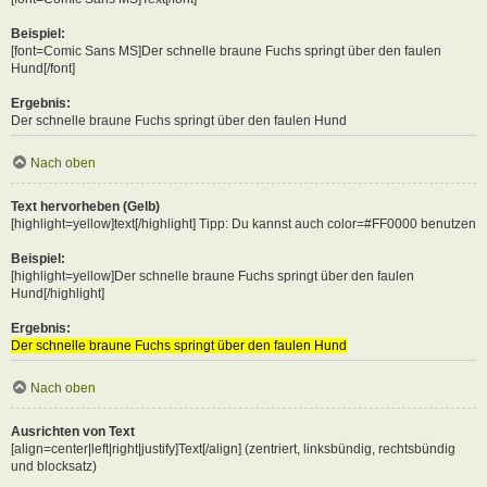
Beispiel:
[font=Comic Sans MS]Der schnelle braune Fuchs springt über den faulen
Hund[/font]
Ergebnis:
Der schnelle braune Fuchs springt über den faulen Hund
Nach oben
Text hervorheben (Gelb)
[highlight=yellow]text[/highlight] Tipp: Du kannst auch color=#FF0000 benutzen
Beispiel:
[highlight=yellow]Der schnelle braune Fuchs springt über den faulen
Hund[/highlight]
Ergebnis:
Der schnelle braune Fuchs springt über den faulen Hund
Nach oben
Ausrichten von Text
[align=center|left|right|justify]Text[/align] (zentriert, linksbündig, rechtsbündig
und blocksatz)