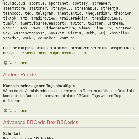
soundcloud, sporcle, sportsnet, spotify, spreaker,
steamstore, stitcher, strawpoll, streamable, streamja,
teamcoco, ted, telegram, theatlantic, theguardian, theonion,
tiktok, tmz, tradingview, traileraddict, trendingviews,
tumblr, twentyfoursevensports, twitch, twitter, ustream,
vbox7, veoh, vevo, videodetective, vimeo, vine, vk, vocaroo,
vox, washingtonpost, wavekit, wistia, wshh, wsj, xboxclips,
xboxdvr, youku, youmaker, youtube.
Für eine komplette Dokumentation der unterstützen Seiten und Beispiel URLs,
besuche die
MediaEmbed Plugin Documentation
.
Nach oben
Andere Punkte
Kann ich meine eigenen Tags hinzufügen
Wenn du ein Administrator mit entsprechenden Rechten auf diesem Board bist,
kannst du im Bereich für benutzerdefinierte BBCode-Tags weitere Tags
definieren.
Nach oben
Advanced BBCode Box BBCodes
Schriftart
[font=Comic Sans MS]Text[/font]