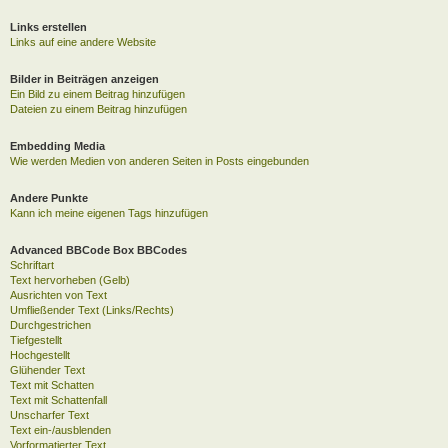
Links erstellen
Links auf eine andere Website
Bilder in Beiträgen anzeigen
Ein Bild zu einem Beitrag hinzufügen
Dateien zu einem Beitrag hinzufügen
Embedding Media
Wie werden Medien von anderen Seiten in Posts eingebunden
Andere Punkte
Kann ich meine eigenen Tags hinzufügen
Advanced BBCode Box BBCodes
Schriftart
Text hervorheben (Gelb)
Ausrichten von Text
Umfließender Text (Links/Rechts)
Durchgestrichen
Tiefgestellt
Hochgestellt
Glühender Text
Text mit Schatten
Text mit Schattenfall
Unscharfer Text
Text ein-/ausblenden
Vorformatierter Text