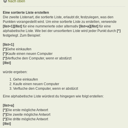
Nach oben
Eine sortierte Liste erstellen
Die zweite Listenart, die sortierte Liste, erlaubt dir, festzulegen, was den
Punkten vorangestellt wird. Um eine sortierte Liste zu erstellen, verwende
[list=1][/list]
für eine nummerierte oder alternativ
[list=a][/list]
für eine
alphabetische Liste. Wie bei der unsortierten Liste wird jeder Punkt durch
[*]
festgelegt. Zum Beispiel:
[list=1]
[*]
Gehe einkaufen
[*]
Kaufe einen neuen Computer
[*]
Verfluche den Computer, wenn er abstürzt
[/list]
würde ergeben:
Gehe einkaufen
Kaufe einen neuen Computer
Verfluche den Computer, wenn er abstürzt
Eine alphabetische Liste würdest du hingegen wie folgt erstellen:
[list=a]
[*]
Die erste mögliche Antwort
[*]
Die zweite mögliche Antwort
[*]
Die dritte mögliche Antwort
[/list]