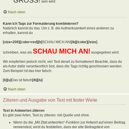
GROSS!
sein wird
Nach oben
Kann ich Tags zur Formatierung kombinieren?
Natürlich kannst du das. Um z. B. die Aufmerksamkeit eines anderen zu
erhalten, kannst du
[size=200][color=red][b]
SCHAU MICH AN!
[/b][/color][/size]
SCHAU MICH AN!
schreiben, was als
ausgegeben wird.
Wir empfehlen jedoch nicht, viel Text derart zu formatieren! Beachte, dass du
als Autor dafür verantwortlich bist, dass die Tags richtig geschlossen werden.
Zum Beispiel ist das hier falsch:
[b][u]
Das ist falsch
[/b][/u]
Nach oben
Zitieren und Ausgabe von Text mit fester Weite
Text in Antworten zitieren
Es gibt zwei Arten, Text zu zitieren: mit Quelle und ohne.
Wenn du die „Mit Zitat antworten“-Funktion zur Antwort auf einen Beitrag
verwendest, wirst du feststellen, dass der alte Beitragstext von