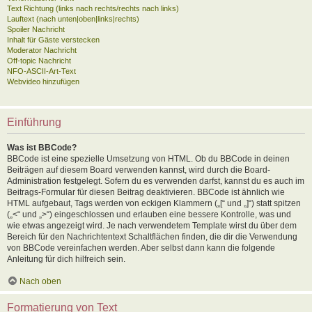
Text Richtung (links nach rechts/rechts nach links)
Lauftext (nach unten|oben|links|rechts)
Spoiler Nachricht
Inhalt für Gäste verstecken
Moderator Nachricht
Off-topic Nachricht
NFO-ASCII-Art-Text
Webvideo hinzufügen
Einführung
Was ist BBCode?
BBCode ist eine spezielle Umsetzung von HTML. Ob du BBCode in deinen
Beiträgen auf diesem Board verwenden kannst, wird durch die Board-
Administration festgelegt. Sofern du es verwenden darfst, kannst du es auch im
Beitrags-Formular für diesen Beitrag deaktivieren. BBCode ist ähnlich wie
HTML aufgebaut, Tags werden von eckigen Klammern („[“ und „]“) statt spitzen
(„<“ und „>“) eingeschlossen und erlauben eine bessere Kontrolle, was und
wie etwas angezeigt wird. Je nach verwendetem Template wirst du über dem
Bereich für den Nachrichtentext Schaltflächen finden, die dir die Verwendung
von BBCode vereinfachen werden. Aber selbst dann kann die folgende
Anleitung für dich hilfreich sein.
Nach oben
Formatierung von Text