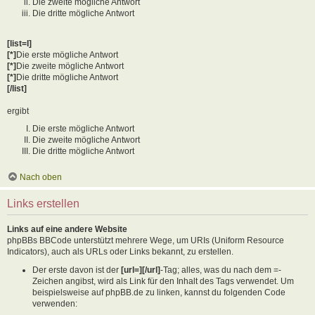
Die zweite mögliche Antwort
Die dritte mögliche Antwort
[list=I]
[*]
Die erste mögliche Antwort
[*]
Die zweite mögliche Antwort
[*]
Die dritte mögliche Antwort
[/list]
ergibt
Die erste mögliche Antwort
Die zweite mögliche Antwort
Die dritte mögliche Antwort
Nach oben
Links erstellen
Links auf eine andere Website
phpBBs BBCode unterstützt mehrere Wege, um URIs (Uniform Resource
Indicators), auch als URLs oder Links bekannt, zu erstellen.
Der erste davon ist der
[url=][/url]
-Tag; alles, was du nach dem =-
Zeichen angibst, wird als Link für den Inhalt des Tags verwendet. Um
beispielsweise auf phpBB.de zu linken, kannst du folgenden Code
verwenden: