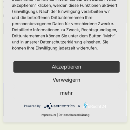
Wie oben beschrieben kann die URL auch ohne die
[media]
Tags verwendet
akzeptieren" klicken, werden diese Funktionen aktiviert
werden.
(Einwilligung). Nach der Einwilligung verarbeiten wir
Das hier gezeigt Beispiel würde folgendes generieren:
und die betroffenen Drittunternehmen Ihre
personenbezogenen Daten für verschiedene Zwecke.
Detaillierte Informationen zu Zweck, Rechtsgrundlagen,
WIR BENÖTIGEN IHRE ZUSTIMMUNG, UM
Drittunternehmen können Sie unter dem Button "Mehr"
DEN YOUTUBE-SERVICE ZU LADEN!
und in unserer Datenschutzerklärung einsehen. Sie
können Ihre Einwilligung jederzeit widerrufen.
Wir verwenden einen Service eines Drittanbieters,
um Videoinhalte einzubetten. Dieser Service kann
Daten zu Ihren Aktivitäten sammeln. Bitte lesen
Akzeptieren
Sie die Details durch und stimmen Sie der
Verweigern
Nutzung des Service zu, um dieses Video
anzusehen.
mehr
Mehr Informationen
Akzeptieren
Powered by
&
Powered by
Usercentrics Consent Management Platform
Impressum
|
Datenschutzerklärung