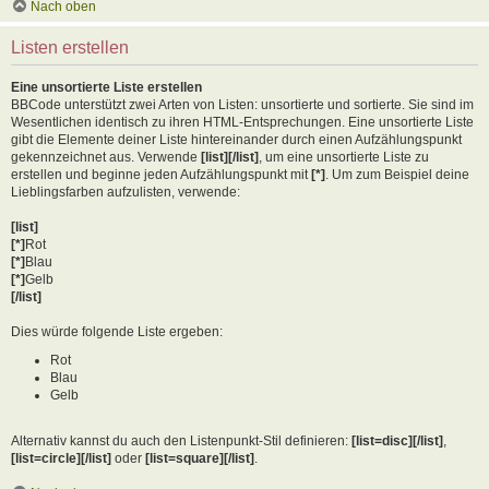
Nach oben
Listen erstellen
Eine unsortierte Liste erstellen
BBCode unterstützt zwei Arten von Listen: unsortierte und sortierte. Sie sind im
Wesentlichen identisch zu ihren HTML-Entsprechungen. Eine unsortierte Liste
gibt die Elemente deiner Liste hintereinander durch einen Aufzählungspunkt
gekennzeichnet aus. Verwende
[list][/list]
, um eine unsortierte Liste zu
erstellen und beginne jeden Aufzählungspunkt mit
[*]
. Um zum Beispiel deine
Lieblingsfarben aufzulisten, verwende:
[list]
[*]
Rot
[*]
Blau
[*]
Gelb
[/list]
Dies würde folgende Liste ergeben:
Rot
Blau
Gelb
Alternativ kannst du auch den Listenpunkt-Stil definieren:
[list=disc][/list]
,
[list=circle][/list]
oder
[list=square][/list]
.