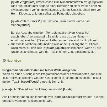
[quote=""][/quote]
umschlossen zum Nachrichtentext hinzugefügt wird.
Dies erlaubt dir unter Angabe einer Referenz zu einer Person oder zu
etwas anderem von dir gewähltem zu zitieren. Um z. B. einen Text von
Herrn Klecks zu zitieren, solltest du Folgendes eingeben:
[quote="Herr Klecks"]
Der Text von Herrn Klecks würde hier
stehen
[/quote]
Bei der Ausgabe wird dem Text automatisch „Herr Klecks hat
geschrieben:“ vorangestellt. Beachte, dass du den Namen in
Anführungszeichen ("") einschließen
musst
, sie sind nicht optional.
Die zweite Methode erlaubt dir, etwas ohne Quellangabe zu zitieren.
Dazu musst du den Text in
[quote][/quote]
einschließen. Wenn du die
Nachricht anschaust, wird der Text in einem Zitat-Block angezeigt.
Nach oben
Programmcode oder Daten mit fester Weite ausgeben
Wenn du einen Auszug eines Programmcodes oder etwas anderes, das eine
feste Textweite wie eine Courier-Schrift benötigt, eingeben möchtest, solltest
du den Text in
[code][/code]
einschließen, z. B.
[code]
echo "Das ist ein Stück Programmcode";
[/code]
Alle Formatierungen, die innerhalb von
[code][/code]
genutzt werden, bleiben
erhalten, wenn der Text betrachtet wird.