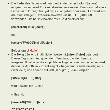
Die Farbe des Textes wird geändert, in dem er in
[color=][/color]
eingeschlossen wird. Du kannst entweder eine den Browsern bekannte
Farbe wie z. B. red, blue, yellow, etc. angeben oder einen Farbwert aus
drei zweistelligen Hexadezimalwerten wie #FFFFFF, #000000
verwenden. Um beispielsweise roten Text zu erstellen:
[color=red]
Hallo!
[/color]
oder
[color=#FF0000]
Hallo!
[/color]
Beides ergibt
Hallo!
.
Die Textgröße wird in ähnlicher Weise mit
[size=][/size]
geändert.
Dieser Tag ist abhängig von dem Template, das der Benutzer
ausgewählt hat, aber die empfohlene Angabe ist ein numerischer Wert,
der die Textgröße in Prozent angibt – beginnend standardmäßig mit 20
(sehr klein) und endend mit 200 (sehr groß). Zum Beispiel:
[size=30]
KLEIN
[/size]
wird gewöhnlich
sein,
KLEIN
während:
[size=200]
GROSS!
[/size]