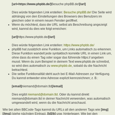
[url=https://www.phpbb.de/]
Besuche phpBB.de!
[/url]
Dies würde folgenden Link erstellen:
Besuche phpBB.de!
Die Seite wird
abhängig von den Einstellungen des Browsers des Benutzers im
gleichen oder in einem neuen Fenster geöffnet.
Wenn du möchtest, dass die URL selbst als Beschreibung angezeigt
wird, kannst du dies wie folgt erreichen:
[url]
https://www.phpbb.de/
[/url]
Dies würde folgenden Link erstellen:
https://www.phpbb.de/
phpBB hat zusätzlich eine Funktion, um Links automatisch zu erkennen.
Diese Funktion wandelt jede syntaktisch korrekte URL in einen Link um,
ohne dass du einen Tag oder sogar das führende https:// angeben
musst. Wenn du zum Beispiel in deinem Text www.phpbb.de schreibst,
so wird dies automatisch zu
www.phpbb.de
, sobald du die Nachricht
betrachtest.
Die selbe Funktionalität steht auch bei E-Mail-Adressen zur Verfügung.
Du kannst entweder eine Adresse explizit kennzeichnen; z. B.:
[email]
niemand@domain.tld
[/email]
Dies ergibt
niemand@domain.tld
. Oder du kannst direkt
niemand@domain.tld in deiner Nachricht verwenden, was automatisch
umgewandelt wird, wenn du die Nachricht anschaust.
Wie bei allen BBCode-Tags kannst du URLs all den anderen Tags wie
[img]
[/img]
(siehe nächsten Eintrag),
[b][/b]
usw. hinterlegen. Wie bei den