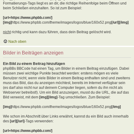
Formatierungs-Tags liegt es an dir, die richtige Reihenfolge beim Öffnen und
beim Schließen einzuhalten. So ist zum Beispiel:
[url=https://www.phpbb.com/]
[img]
https://www.phpbb.com/theme/images/logos/blue/160x52.png
[/url][/img]
nicht
richtig und kann dazu führen, dass dein Beitrag gelöscht wird.
Nach oben
Bilder in Beiträgen anzeigen
Ein Bild zu einem Beitrag hinzufügen
phpBBs BBCode hat einen Tag, um Bilder in einem Beitrag einzufügen. Dabei
müssen zwei wichtige Punkte beachtet werden: erstens mögen es viele
Benutzer nicht, wenn viele Bilder in einem Beitrag enthalten sind und zweitens
muss das Bild, das du anzeigen möchtest, bereits im Internet verfügbar sein
(es darf also nicht nur auf deinem Computer liegen, sofern du ihn nicht als
Webserver betreibst!). Um ein Bild anzuzeigen, musst du die URL, die auf das
Bild verweist, mit dem
[img][/img]
-Tag umschließen. Zum Beispiel:
[img]
https://www.phpbb.com/theme/images/logos/blue/160x52.png
[/img]
Wie schon im Abschnitt über Links erwähnt, kannst du ein Bild auch innerhalb
des
[url][/url]
-Tags verwenden:
[url=https://www.phpbb.com/]