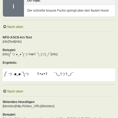
Off-Topic
ℹ
Der schnelle braune Fuchs springt über den faulen Hund
Nach oben
NFO-ASCII-Art-Text
[nfo]Text[/nfo]
Beispiel:
[nfo]༼ つ ◕_◕ ༽つ ʕ•ᴥ•ʔ ¯\_(ツ)_/¯[/nfo]
Ergebnis:
༼ つ ◕_◕ ༽つ    ʕ•ᴥ•ʔ   ¯\_(ツ)_/¯
Nach oben
Webvideo hinzufügen
[bbvideo]http://Video_URL[/bbvideo]
Beispiel: