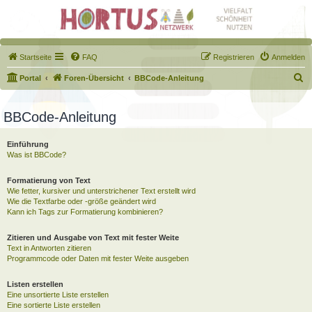
Startseite
FAQ
Registrieren
Anmelden
S
Portal
Foren-Übersicht
BBCode-Anleitung
u
c
BBCode-Anleitung
h
Einführung
e
Was ist BBCode?
Formatierung von Text
Wie fetter, kursiver und unterstrichener Text erstellt wird
Wie die Textfarbe oder -größe geändert wird
Kann ich Tags zur Formatierung kombinieren?
Zitieren und Ausgabe von Text mit fester Weite
Text in Antworten zitieren
Programmcode oder Daten mit fester Weite ausgeben
Listen erstellen
Eine unsortierte Liste erstellen
Eine sortierte Liste erstellen