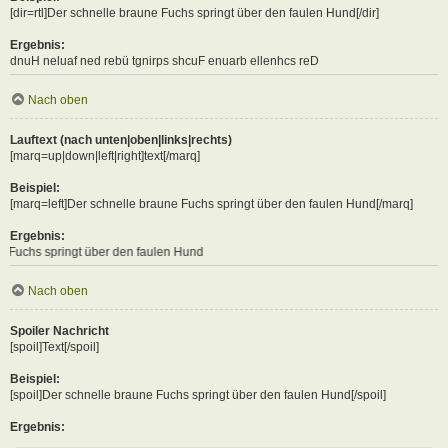
[dir=rtl]Der schnelle braune Fuchs springt über den faulen Hund[/dir]
Ergebnis:
Der schnelle braune Fuchs springt über den faulen Hund
Nach oben
Lauftext (nach unten|oben|links|rechts)
[marq=up|down|left|right]text[/marq]
Beispiel:
[marq=left]Der schnelle braune Fuchs springt über den faulen Hund[/marq]
Ergebnis:
t über den faulen Hund
Nach oben
Spoiler Nachricht
[spoil]Text[/spoil]
Beispiel:
[spoil]Der schnelle braune Fuchs springt über den faulen Hund[/spoil]
Ergebnis: