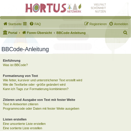
Startseite
FAQ
Registrieren
Anmelden
S
Portal
Foren-Übersicht
BBCode-Anleitung
u
c
BBCode-Anleitung
h
Einführung
e
Was ist BBCode?
Formatierung von Text
Wie fetter, kursiver und unterstrichener Text erstellt wird
Wie die Textfarbe oder -größe geändert wird
Kann ich Tags zur Formatierung kombinieren?
Zitieren und Ausgabe von Text mit fester Weite
Text in Antworten zitieren
Programmcode oder Daten mit fester Weite ausgeben
Listen erstellen
Eine unsortierte Liste erstellen
Eine sortierte Liste erstellen