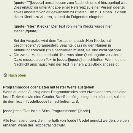
[quote=""][/quote]
umschlossen zum Nachrichtentext hinzugefügt wird.
Dies erlaubt dir unter Angabe einer Referenz zu einer Person oder zu
etwas anderem von dir gewähltem zu zitieren. Um z. B. einen Text von
Herrn Klecks zu zitieren, solltest du Folgendes eingeben:
[quote="Herr Klecks"]
Der Text von Herrn Klecks würde hier
stehen
[/quote]
Bei der Ausgabe wird dem Text automatisch „Herr Klecks hat
geschrieben:“ vorangestellt. Beachte, dass du den Namen in
Anführungszeichen ("") einschließen
musst
, sie sind nicht optional.
Die zweite Methode erlaubt dir, etwas ohne Quellangabe zu zitieren.
Dazu musst du den Text in
[quote][/quote]
einschließen. Wenn du die
Nachricht anschaust, wird der Text in einem Zitat-Block angezeigt.
Nach oben
Programmcode oder Daten mit fester Weite ausgeben
Wenn du einen Auszug eines Programmcodes oder etwas anderes, das eine
feste Textweite wie eine Courier-Schrift benötigt, eingeben möchtest, solltest
du den Text in
[code][/code]
einschließen, z. B.
[code]
echo "Das ist ein Stück Programmcode";
[/code]
Alle Formatierungen, die innerhalb von
[code][/code]
genutzt werden, bleiben
erhalten, wenn der Text betrachtet wird.