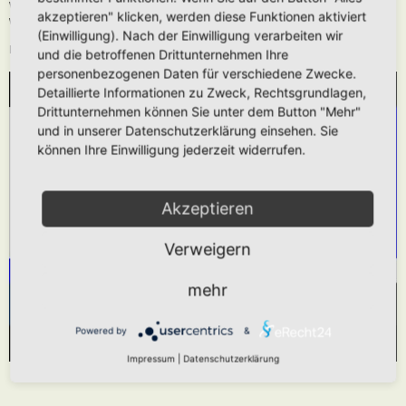
Wie oben beschrieben kann die URL auch ohne die
[media]
Tags verwendet
akzeptieren" klicken, werden diese Funktionen aktiviert
werden.
(Einwilligung). Nach der Einwilligung verarbeiten wir
Das hier gezeigt Beispiel würde folgendes generieren:
und die betroffenen Drittunternehmen Ihre
personenbezogenen Daten für verschiedene Zwecke.
Detaillierte Informationen zu Zweck, Rechtsgrundlagen,
WIR BENÖTIGEN IHRE ZUSTIMMUNG, UM
Drittunternehmen können Sie unter dem Button "Mehr"
DEN YOUTUBE-SERVICE ZU LADEN!
und in unserer Datenschutzerklärung einsehen. Sie
können Ihre Einwilligung jederzeit widerrufen.
Wir verwenden einen Service eines Drittanbieters,
um Videoinhalte einzubetten. Dieser Service kann
Daten zu Ihren Aktivitäten sammeln. Bitte lesen
Akzeptieren
Sie die Details durch und stimmen Sie der
Verweigern
Nutzung des Service zu, um dieses Video
anzusehen.
mehr
Mehr Informationen
Akzeptieren
Powered by
&
Powered by
Usercentrics Consent Management Platform
Impressum
|
Datenschutzerklärung