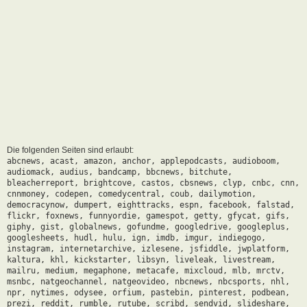
Die folgenden Seiten sind erlaubt:
abcnews, acast, amazon, anchor, applepodcasts, audioboom,
audiomack, audius, bandcamp, bbcnews, bitchute,
bleacherreport, brightcove, castos, cbsnews, clyp, cnbc, cnn,
cnnmoney, codepen, comedycentral, coub, dailymotion,
democracynow, dumpert, eighttracks, espn, facebook, falstad,
flickr, foxnews, funnyordie, gamespot, getty, gfycat, gifs,
giphy, gist, globalnews, gofundme, googledrive, googleplus,
googlesheets, hudl, hulu, ign, imdb, imgur, indiegogo,
instagram, internetarchive, izlesene, jsfiddle, jwplatform,
kaltura, khl, kickstarter, libsyn, liveleak, livestream,
mailru, medium, megaphone, metacafe, mixcloud, mlb, mrctv,
msnbc, natgeochannel, natgeovideo, nbcnews, nbcsports, nhl,
npr, nytimes, odysee, orfium, pastebin, pinterest, podbean,
prezi, reddit, rumble, rutube, scribd, sendvid, slideshare,