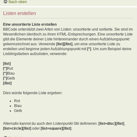
Nach oben
Listen erstellen
Eine unsortierte Liste erstellen
BBCode unterstützt zwei Arten von Listen: unsortierte und sortierte. Sie sind im
Wesentlichen identisch zu ihren HTML-Entsprechungen. Eine unsortierte Liste
gibt die Elemente deiner Liste hintereinander durch einen Aufzählungspunkt
gekennzeichnet aus. Verwende
[list][/list]
, um eine unsortierte Liste zu
erstellen und beginne jeden Aufzählungspunkt mit
[*]
. Um zum Beispiel deine
Lieblingsfarben aufzulisten, verwende:
[list]
[*]
Rot
[*]
Blau
[*]
Gelb
[/list]
Dies würde folgende Liste ergeben:
Rot
Blau
Gelb
Alternativ kannst du auch den Listenpunkt-Stil definieren:
[list=disc][/list]
,
[list=circle][/list]
oder
[list=square][/list]
.