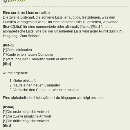
Nach oben
Eine sortierte Liste erstellen
Die zweite Listenart, die sortierte Liste, erlaubt dir, festzulegen, was den
Punkten vorangestellt wird. Um eine sortierte Liste zu erstellen, verwende
[list=1][/list]
für eine nummerierte oder alternativ
[list=a][/list]
für eine
alphabetische Liste. Wie bei der unsortierten Liste wird jeder Punkt durch
[*]
festgelegt. Zum Beispiel:
[list=1]
[*]
Gehe einkaufen
[*]
Kaufe einen neuen Computer
[*]
Verfluche den Computer, wenn er abstürzt
[/list]
würde ergeben:
Gehe einkaufen
Kaufe einen neuen Computer
Verfluche den Computer, wenn er abstürzt
Eine alphabetische Liste würdest du hingegen wie folgt erstellen:
[list=a]
[*]
Die erste mögliche Antwort
[*]
Die zweite mögliche Antwort
[*]
Die dritte mögliche Antwort
[/list]