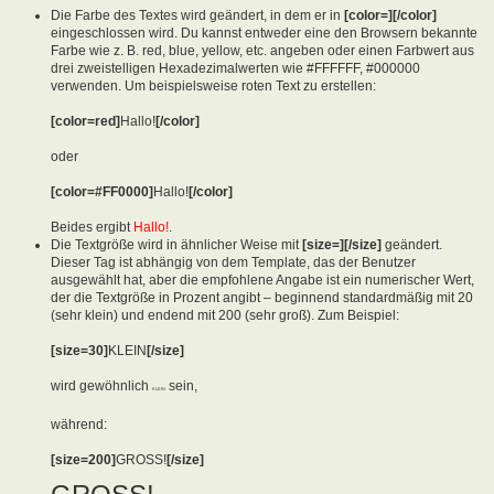
Die Farbe des Textes wird geändert, in dem er in
[color=][/color]
eingeschlossen wird. Du kannst entweder eine den Browsern bekannte
Farbe wie z. B. red, blue, yellow, etc. angeben oder einen Farbwert aus
drei zweistelligen Hexadezimalwerten wie #FFFFFF, #000000
verwenden. Um beispielsweise roten Text zu erstellen:
[color=red]
Hallo!
[/color]
oder
[color=#FF0000]
Hallo!
[/color]
Beides ergibt
Hallo!
.
Die Textgröße wird in ähnlicher Weise mit
[size=][/size]
geändert.
Dieser Tag ist abhängig von dem Template, das der Benutzer
ausgewählt hat, aber die empfohlene Angabe ist ein numerischer Wert,
der die Textgröße in Prozent angibt – beginnend standardmäßig mit 20
(sehr klein) und endend mit 200 (sehr groß). Zum Beispiel:
[size=30]
KLEIN
[/size]
wird gewöhnlich
sein,
KLEIN
während:
[size=200]
GROSS!
[/size]