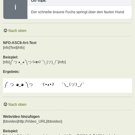
Off-Topic
ℹ
Der schnelle braune Fuchs springt über den faulen Hund
Nach oben
NFO-ASCII-Art-Text
[nfo]Text[/nfo]
Beispiel:
[nfo]༼ つ ◕_◕ ༽つ ʕ•ᴥ•ʔ ¯\_(ツ)_/¯[/nfo]
Ergebnis:
༼ つ ◕_◕ ༽つ    ʕ•ᴥ•ʔ   ¯\_(ツ)_/¯
Nach oben
Webvideo hinzufügen
[bbvideo]http://Video_URL[/bbvideo]
Beispiel: