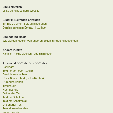
Links erstellen
Links auf eine andere Website
Bilder in Beiträgen anzeigen
Ein Bild zu einem Beitrag hinzufügen
Dateien zu einem Beitrag hinzufügen
Embedding Media
Wie werden Medien von anderen Seiten in Posts eingebunden
Andere Punkte
Kann ich meine eigenen Tags hinzufügen
Advanced BBCode Box BBCodes
Schriftart
Text hervorheben (Gelb)
Ausrichten von Text
Umfließender Text (Links/Rechts)
Durchgestrichen
Tiefgestellt
Hochgestellt
Glühender Text
Text mit Schatten
Text mit Schattenfall
Unscharfer Text
Text ein-/ausblenden
Vorformatierter Text