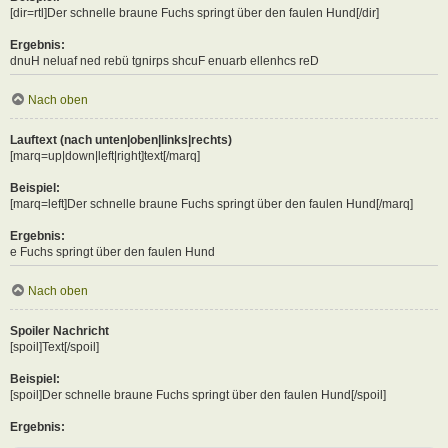
[dir=rtl]Der schnelle braune Fuchs springt über den faulen Hund[/dir]
Ergebnis:
Der schnelle braune Fuchs springt über den faulen Hund
Nach oben
Lauftext (nach unten|oben|links|rechts)
[marq=up|down|left|right]text[/marq]
Beispiel:
[marq=left]Der schnelle braune Fuchs springt über den faulen Hund[/marq]
Ergebnis:
ngt über den faulen Hund
Nach oben
Spoiler Nachricht
[spoil]Text[/spoil]
Beispiel:
[spoil]Der schnelle braune Fuchs springt über den faulen Hund[/spoil]
Ergebnis: