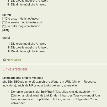
Die zweite mögliche Antwort
Die dritte mögliche Antwort
[list=I]
[*]
Die erste mögliche Antwort
[*]
Die zweite mögliche Antwort
[*]
Die dritte mögliche Antwort
[/list]
ergibt
Die erste mögliche Antwort
Die zweite mögliche Antwort
Die dritte mögliche Antwort
Nach oben
Links erstellen
Links auf eine andere Website
phpBBs BBCode unterstützt mehrere Wege, um URIs (Uniform Resource
Indicators), auch als URLs oder Links bekannt, zu erstellen.
Der erste davon ist der
[url=][/url]
-Tag; alles, was du nach dem =-
Zeichen angibst, wird als Link für den Inhalt des Tags verwendet. Um
beispielsweise auf phpBB.de zu linken, kannst du folgenden Code
verwenden: