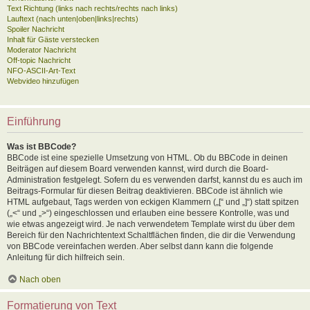
Text Richtung (links nach rechts/rechts nach links)
Lauftext (nach unten|oben|links|rechts)
Spoiler Nachricht
Inhalt für Gäste verstecken
Moderator Nachricht
Off-topic Nachricht
NFO-ASCII-Art-Text
Webvideo hinzufügen
Einführung
Was ist BBCode?
BBCode ist eine spezielle Umsetzung von HTML. Ob du BBCode in deinen
Beiträgen auf diesem Board verwenden kannst, wird durch die Board-
Administration festgelegt. Sofern du es verwenden darfst, kannst du es auch im
Beitrags-Formular für diesen Beitrag deaktivieren. BBCode ist ähnlich wie
HTML aufgebaut, Tags werden von eckigen Klammern („[“ und „]“) statt spitzen
(„<“ und „>“) eingeschlossen und erlauben eine bessere Kontrolle, was und
wie etwas angezeigt wird. Je nach verwendetem Template wirst du über dem
Bereich für den Nachrichtentext Schaltflächen finden, die dir die Verwendung
von BBCode vereinfachen werden. Aber selbst dann kann die folgende
Anleitung für dich hilfreich sein.
Nach oben
Formatierung von Text