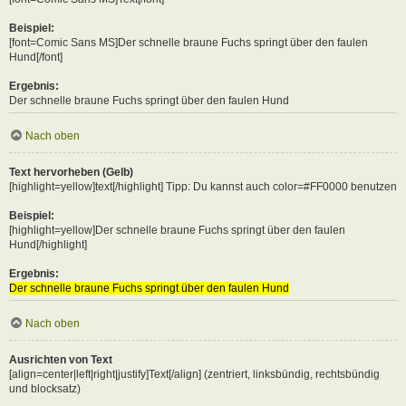
Beispiel:
[font=Comic Sans MS]Der schnelle braune Fuchs springt über den faulen
Hund[/font]
Ergebnis:
Der schnelle braune Fuchs springt über den faulen Hund
Nach oben
Text hervorheben (Gelb)
[highlight=yellow]text[/highlight] Tipp: Du kannst auch color=#FF0000 benutzen
Beispiel:
[highlight=yellow]Der schnelle braune Fuchs springt über den faulen
Hund[/highlight]
Ergebnis:
Der schnelle braune Fuchs springt über den faulen Hund
Nach oben
Ausrichten von Text
[align=center|left|right|justify]Text[/align] (zentriert, linksbündig, rechtsbündig
und blocksatz)