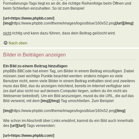
Formatierungs-Tags liegt es an dir, die richtige Reihenfolge beim Öffnen und
beim Schließen einzuhalten. So ist zum Beispiel:
[url=https://www.phpbb.com/]
[img]
https://www.phpbb.com/theme/images/logos/blue/160x52.png
[/url][/img]
nicht
richtig und kann dazu führen, dass dein Beitrag gelöscht wird.
Nach oben
Bilder in Beiträgen anzeigen
Ein Bild zu einem Beitrag hinzufügen
phpBBs BBCode hat einen Tag, um Bilder in einem Beitrag einzufügen. Dabei
müssen zwei wichtige Punkte beachtet werden: erstens mögen es viele
Benutzer nicht, wenn viele Bilder in einem Beitrag enthalten sind und zweitens
muss das Bild, das du anzeigen möchtest, bereits im Internet verfügbar sein
(es darf also nicht nur auf deinem Computer liegen, sofern du ihn nicht als
Webserver betreibst!). Um ein Bild anzuzeigen, musst du die URL, die auf das
Bild verweist, mit dem
[img][/img]
-Tag umschließen. Zum Beispiel:
[img]
https://www.phpbb.com/theme/images/logos/blue/160x52.png
[/img]
Wie schon im Abschnitt über Links erwähnt, kannst du ein Bild auch innerhalb
des
[url][/url]
-Tags verwenden:
[url=https://www.phpbb.com/]