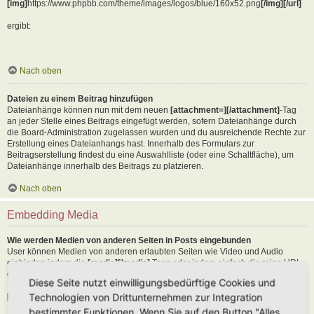
[img]
https://www.phpbb.com/theme/images/logos/blue/160x52.png
[/img][/url]
ergibt:
Nach oben
Dateien zu einem Beitrag hinzufügen
Dateianhänge können nun mit dem neuen
[attachment=][/attachment]
-Tag
an jeder Stelle eines Beitrags eingefügt werden, sofern Dateianhänge durch
die Board-Administration zugelassen wurden und du ausreichende Rechte zur
Erstellung eines Dateianhangs hast. Innerhalb des Formulars zur
Beitragserstellung findest du eine Auswahlliste (oder eine Schaltfläche), um
Dateianhänge innerhalb des Beitrags zu platzieren.
Nach oben
Embedding Media
Wie werden Medien von anderen Seiten in Posts eingebunden
User können Medien von anderen erlaubten Seiten wie Video und Audio
einbinden indem die
[media][/media]
Tags oder indem einfach die reine URL
der erlaubten Seite in den Text kopiert wird. Als Beispiel:
Diese Seite nutzt einwilligungsbedürftige Cookies und
Technologien von Drittunternehmen zur Integration
[media]
https://youtu.be/Ne18ZQ7LLI0
[/media]
bestimmter Funktionen. Wenn Sie auf den Button "Alles