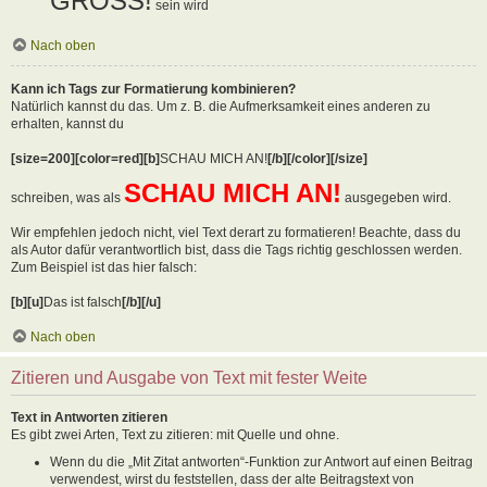
GROSS!
sein wird
Nach oben
Kann ich Tags zur Formatierung kombinieren?
Natürlich kannst du das. Um z. B. die Aufmerksamkeit eines anderen zu
erhalten, kannst du
[size=200][color=red][b]
SCHAU MICH AN!
[/b][/color][/size]
SCHAU MICH AN!
schreiben, was als
ausgegeben wird.
Wir empfehlen jedoch nicht, viel Text derart zu formatieren! Beachte, dass du
als Autor dafür verantwortlich bist, dass die Tags richtig geschlossen werden.
Zum Beispiel ist das hier falsch:
[b][u]
Das ist falsch
[/b][/u]
Nach oben
Zitieren und Ausgabe von Text mit fester Weite
Text in Antworten zitieren
Es gibt zwei Arten, Text zu zitieren: mit Quelle und ohne.
Wenn du die „Mit Zitat antworten“-Funktion zur Antwort auf einen Beitrag
verwendest, wirst du feststellen, dass der alte Beitragstext von