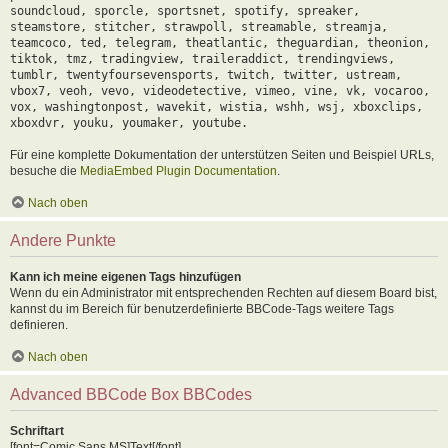
soundcloud, sporcle, sportsnet, spotify, spreaker,
steamstore, stitcher, strawpoll, streamable, streamja,
teamcoco, ted, telegram, theatlantic, theguardian, theonion,
tiktok, tmz, tradingview, traileraddict, trendingviews,
tumblr, twentyfoursevensports, twitch, twitter, ustream,
vbox7, veoh, vevo, videodetective, vimeo, vine, vk, vocaroo,
vox, washingtonpost, wavekit, wistia, wshh, wsj, xboxclips,
xboxdvr, youku, youmaker, youtube.
Für eine komplette Dokumentation der unterstützen Seiten und Beispiel URLs,
besuche die
MediaEmbed Plugin Documentation
.
Nach oben
Andere Punkte
Kann ich meine eigenen Tags hinzufügen
Wenn du ein Administrator mit entsprechenden Rechten auf diesem Board bist,
kannst du im Bereich für benutzerdefinierte BBCode-Tags weitere Tags
definieren.
Nach oben
Advanced BBCode Box BBCodes
Schriftart
[font=Comic Sans MS]Text[/font]