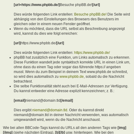
[url=https://www.phpbb.de/]
Besuche phpBB.de!
[/url]
Dies würde folgenden Link erstellen:
Besuche phpBB.de!
Die Seite wird
abhängig von den Einstellungen des Browsers des Benutzers im
gleichen oder in einem neuen Fenster geöffnet.
Wenn du möchtest, dass die URL selbst als Beschreibung angezeigt
wird, kannst du dies wie folgt erreichen:
[url]
https://www.phpbb.de/
[/url]
Dies würde folgenden Link erstellen:
https://www.phpbb.de/
phpBB hat zusätzlich eine Funktion, um Links automatisch zu erkennen.
Diese Funktion wandelt jede syntaktisch korrekte URL in einen Link um,
ohne dass du einen Tag oder sogar das führende https:// angeben
musst. Wenn du zum Beispiel in deinem Text www.phpbb.de schreibst,
so wird dies automatisch zu
www.phpbb.de
, sobald du die Nachricht
betrachtest.
Die selbe Funktionalität steht auch bei E-Mail-Adressen zur Verfügung.
Du kannst entweder eine Adresse explizit kennzeichnen; z. B.:
[email]
niemand@domain.tld
[/email]
Dies ergibt
niemand@domain.tld
. Oder du kannst direkt
niemand@domain.tld in deiner Nachricht verwenden, was automatisch
umgewandelt wird, wenn du die Nachricht anschaust.
Wie bei allen BBCode-Tags kannst du URLs all den anderen Tags wie
[img]
[/img]
(siehe nächsten Eintrag),
[b][/b]
usw. hinterlegen. Wie bei den