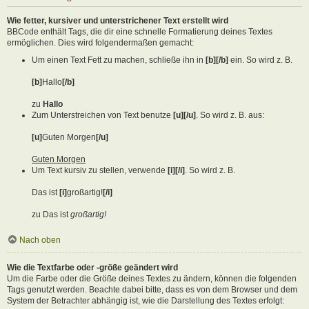
Wie fetter, kursiver und unterstrichener Text erstellt wird
BBCode enthält Tags, die dir eine schnelle Formatierung deines Textes
ermöglichen. Dies wird folgendermaßen gemacht:
Um einen Text Fett zu machen, schließe ihn in
[b][/b]
ein. So wird z. B.
[b]
Hallo
[/b]
zu
Hallo
Zum Unterstreichen von Text benutze
[u][/u]
. So wird z. B. aus:
[u]
Guten Morgen
[/u]
Guten Morgen
Um Text kursiv zu stellen, verwende
[i][/i]
. So wird z. B.
Das ist
[i]
großartig!
[/i]
zu Das ist
großartig!
Nach oben
Wie die Textfarbe oder -größe geändert wird
Um die Farbe oder die Größe deines Textes zu ändern, können die folgenden
Tags genutzt werden. Beachte dabei bitte, dass es von dem Browser und dem
System der Betrachter abhängig ist, wie die Darstellung des Textes erfolgt: