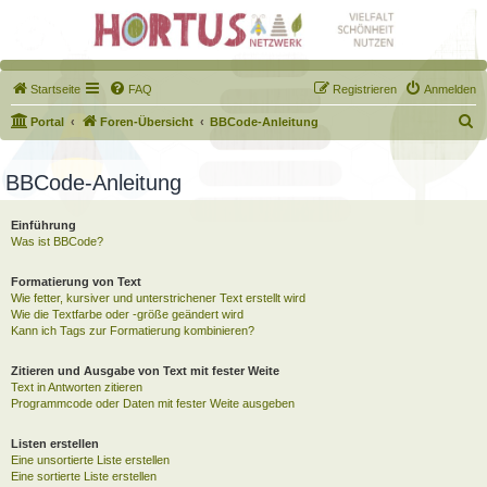
Startseite
FAQ
Registrieren
Anmelden
S
Portal
Foren-Übersicht
BBCode-Anleitung
u
c
BBCode-Anleitung
h
Einführung
e
Was ist BBCode?
Formatierung von Text
Wie fetter, kursiver und unterstrichener Text erstellt wird
Wie die Textfarbe oder -größe geändert wird
Kann ich Tags zur Formatierung kombinieren?
Zitieren und Ausgabe von Text mit fester Weite
Text in Antworten zitieren
Programmcode oder Daten mit fester Weite ausgeben
Listen erstellen
Eine unsortierte Liste erstellen
Eine sortierte Liste erstellen