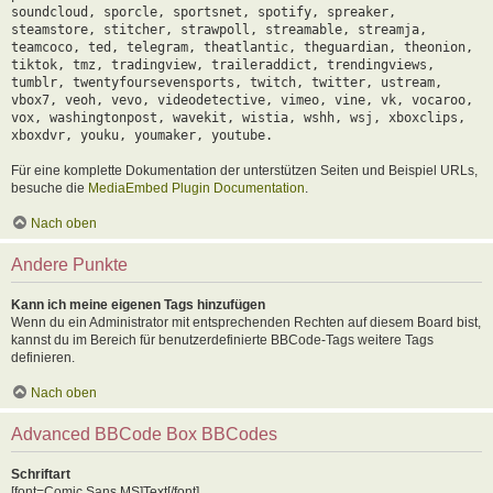
soundcloud, sporcle, sportsnet, spotify, spreaker,
steamstore, stitcher, strawpoll, streamable, streamja,
teamcoco, ted, telegram, theatlantic, theguardian, theonion,
tiktok, tmz, tradingview, traileraddict, trendingviews,
tumblr, twentyfoursevensports, twitch, twitter, ustream,
vbox7, veoh, vevo, videodetective, vimeo, vine, vk, vocaroo,
vox, washingtonpost, wavekit, wistia, wshh, wsj, xboxclips,
xboxdvr, youku, youmaker, youtube.
Für eine komplette Dokumentation der unterstützen Seiten und Beispiel URLs,
besuche die
MediaEmbed Plugin Documentation
.
Nach oben
Andere Punkte
Kann ich meine eigenen Tags hinzufügen
Wenn du ein Administrator mit entsprechenden Rechten auf diesem Board bist,
kannst du im Bereich für benutzerdefinierte BBCode-Tags weitere Tags
definieren.
Nach oben
Advanced BBCode Box BBCodes
Schriftart
[font=Comic Sans MS]Text[/font]