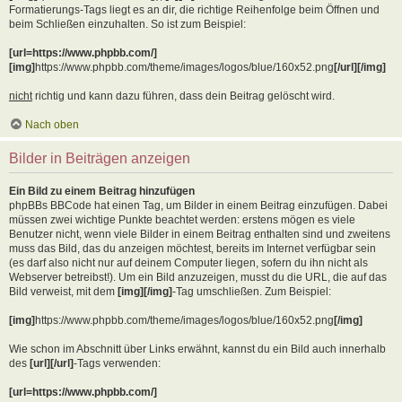
Formatierungs-Tags liegt es an dir, die richtige Reihenfolge beim Öffnen und
beim Schließen einzuhalten. So ist zum Beispiel:
[url=https://www.phpbb.com/]
[img]
https://www.phpbb.com/theme/images/logos/blue/160x52.png
[/url][/img]
nicht
richtig und kann dazu führen, dass dein Beitrag gelöscht wird.
Nach oben
Bilder in Beiträgen anzeigen
Ein Bild zu einem Beitrag hinzufügen
phpBBs BBCode hat einen Tag, um Bilder in einem Beitrag einzufügen. Dabei
müssen zwei wichtige Punkte beachtet werden: erstens mögen es viele
Benutzer nicht, wenn viele Bilder in einem Beitrag enthalten sind und zweitens
muss das Bild, das du anzeigen möchtest, bereits im Internet verfügbar sein
(es darf also nicht nur auf deinem Computer liegen, sofern du ihn nicht als
Webserver betreibst!). Um ein Bild anzuzeigen, musst du die URL, die auf das
Bild verweist, mit dem
[img][/img]
-Tag umschließen. Zum Beispiel:
[img]
https://www.phpbb.com/theme/images/logos/blue/160x52.png
[/img]
Wie schon im Abschnitt über Links erwähnt, kannst du ein Bild auch innerhalb
des
[url][/url]
-Tags verwenden:
[url=https://www.phpbb.com/]