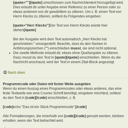
[quote=""][/quote]
umschlossen zum Nachrichtentext hinzugefügt wird.
Dies erlaubt dir unter Angabe einer Referenz zu einer Person oder zu
etwas anderem von dir gewähltem zu zitieren. Um z. B. einen Text von
Herrn Klecks zu zitieren, solltest du Folgendes eingeben:
[quote="Herr Klecks"]
Der Text von Herrn Klecks würde hier
stehen
[/quote]
Bei der Ausgabe wird dem Text automatisch „Herr Klecks hat
geschrieben:“ vorangestellt. Beachte, dass du den Namen in
Anführungszeichen ("") einschließen
musst
, sie sind nicht optional.
Die zweite Methode erlaubt dir, etwas ohne Quellangabe zu zitieren.
Dazu musst du den Text in
[quote][/quote]
einschließen. Wenn du die
Nachricht anschaust, wird der Text in einem Zitat-Block angezeigt.
Nach oben
Programmcode oder Daten mit fester Weite ausgeben
Wenn du einen Auszug eines Programmcodes oder etwas anderes, das eine
feste Textweite wie eine Courier-Schrift benötigt, eingeben möchtest, solltest
du den Text in
[code][/code]
einschließen, z. B.
[code]
echo "Das ist ein Stück Programmcode";
[/code]
Alle Formatierungen, die innerhalb von
[code][/code]
genutzt werden, bleiben
erhalten, wenn der Text betrachtet wird.