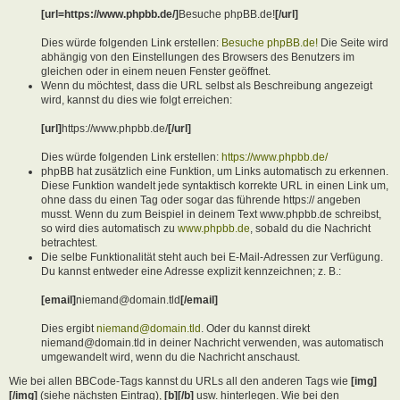
[url=https://www.phpbb.de/]
Besuche phpBB.de!
[/url]
Dies würde folgenden Link erstellen:
Besuche phpBB.de!
Die Seite wird
abhängig von den Einstellungen des Browsers des Benutzers im
gleichen oder in einem neuen Fenster geöffnet.
Wenn du möchtest, dass die URL selbst als Beschreibung angezeigt
wird, kannst du dies wie folgt erreichen:
[url]
https://www.phpbb.de/
[/url]
Dies würde folgenden Link erstellen:
https://www.phpbb.de/
phpBB hat zusätzlich eine Funktion, um Links automatisch zu erkennen.
Diese Funktion wandelt jede syntaktisch korrekte URL in einen Link um,
ohne dass du einen Tag oder sogar das führende https:// angeben
musst. Wenn du zum Beispiel in deinem Text www.phpbb.de schreibst,
so wird dies automatisch zu
www.phpbb.de
, sobald du die Nachricht
betrachtest.
Die selbe Funktionalität steht auch bei E-Mail-Adressen zur Verfügung.
Du kannst entweder eine Adresse explizit kennzeichnen; z. B.:
[email]
niemand@domain.tld
[/email]
Dies ergibt
niemand@domain.tld
. Oder du kannst direkt
niemand@domain.tld in deiner Nachricht verwenden, was automatisch
umgewandelt wird, wenn du die Nachricht anschaust.
Wie bei allen BBCode-Tags kannst du URLs all den anderen Tags wie
[img]
[/img]
(siehe nächsten Eintrag),
[b][/b]
usw. hinterlegen. Wie bei den