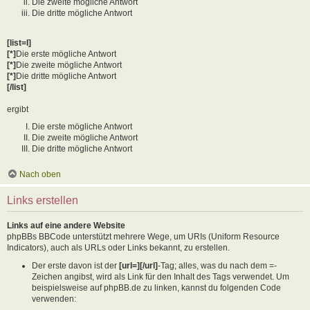
Die zweite mögliche Antwort
Die dritte mögliche Antwort
[list=I]
[*]
Die erste mögliche Antwort
[*]
Die zweite mögliche Antwort
[*]
Die dritte mögliche Antwort
[/list]
ergibt
Die erste mögliche Antwort
Die zweite mögliche Antwort
Die dritte mögliche Antwort
Nach oben
Links erstellen
Links auf eine andere Website
phpBBs BBCode unterstützt mehrere Wege, um URIs (Uniform Resource
Indicators), auch als URLs oder Links bekannt, zu erstellen.
Der erste davon ist der
[url=][/url]
-Tag; alles, was du nach dem =-
Zeichen angibst, wird als Link für den Inhalt des Tags verwendet. Um
beispielsweise auf phpBB.de zu linken, kannst du folgenden Code
verwenden: