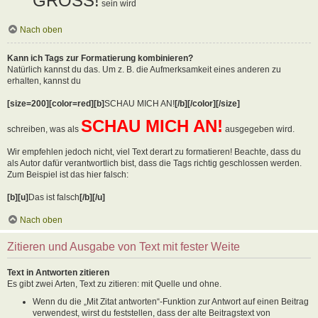
GROSS!
sein wird
Nach oben
Kann ich Tags zur Formatierung kombinieren?
Natürlich kannst du das. Um z. B. die Aufmerksamkeit eines anderen zu
erhalten, kannst du
[size=200][color=red][b]
SCHAU MICH AN!
[/b][/color][/size]
SCHAU MICH AN!
schreiben, was als
ausgegeben wird.
Wir empfehlen jedoch nicht, viel Text derart zu formatieren! Beachte, dass du
als Autor dafür verantwortlich bist, dass die Tags richtig geschlossen werden.
Zum Beispiel ist das hier falsch:
[b][u]
Das ist falsch
[/b][/u]
Nach oben
Zitieren und Ausgabe von Text mit fester Weite
Text in Antworten zitieren
Es gibt zwei Arten, Text zu zitieren: mit Quelle und ohne.
Wenn du die „Mit Zitat antworten“-Funktion zur Antwort auf einen Beitrag
verwendest, wirst du feststellen, dass der alte Beitragstext von