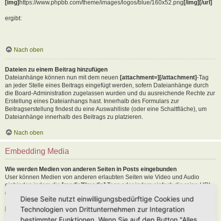
[img]
https://www.phpbb.com/theme/images/logos/blue/160x52.png
[/img][/url]
ergibt:
Nach oben
Dateien zu einem Beitrag hinzufügen
Dateianhänge können nun mit dem neuen
[attachment=][/attachment]
-Tag
an jeder Stelle eines Beitrags eingefügt werden, sofern Dateianhänge durch
die Board-Administration zugelassen wurden und du ausreichende Rechte zur
Erstellung eines Dateianhangs hast. Innerhalb des Formulars zur
Beitragserstellung findest du eine Auswahlliste (oder eine Schaltfläche), um
Dateianhänge innerhalb des Beitrags zu platzieren.
Nach oben
Embedding Media
Wie werden Medien von anderen Seiten in Posts eingebunden
User können Medien von anderen erlaubten Seiten wie Video und Audio
einbinden indem die
[media][/media]
Tags oder indem einfach die reine URL
der erlaubten Seite in den Text kopiert wird. Als Beispiel:
Diese Seite nutzt einwilligungsbedürftige Cookies und
Technologien von Drittunternehmen zur Integration
[media]
https://youtu.be/Ne18ZQ7LLI0
[/media]
bestimmter Funktionen. Wenn Sie auf den Button "Alles