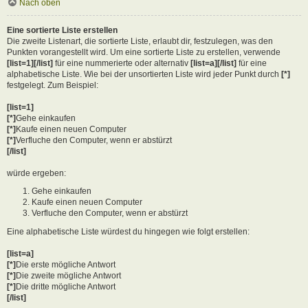
Nach oben
Eine sortierte Liste erstellen
Die zweite Listenart, die sortierte Liste, erlaubt dir, festzulegen, was den
Punkten vorangestellt wird. Um eine sortierte Liste zu erstellen, verwende
[list=1][/list]
für eine nummerierte oder alternativ
[list=a][/list]
für eine
alphabetische Liste. Wie bei der unsortierten Liste wird jeder Punkt durch
[*]
festgelegt. Zum Beispiel:
[list=1]
[*]
Gehe einkaufen
[*]
Kaufe einen neuen Computer
[*]
Verfluche den Computer, wenn er abstürzt
[/list]
würde ergeben:
Gehe einkaufen
Kaufe einen neuen Computer
Verfluche den Computer, wenn er abstürzt
Eine alphabetische Liste würdest du hingegen wie folgt erstellen:
[list=a]
[*]
Die erste mögliche Antwort
[*]
Die zweite mögliche Antwort
[*]
Die dritte mögliche Antwort
[/list]