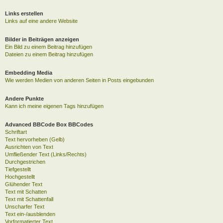
Links erstellen
Links auf eine andere Website
Bilder in Beiträgen anzeigen
Ein Bild zu einem Beitrag hinzufügen
Dateien zu einem Beitrag hinzufügen
Embedding Media
Wie werden Medien von anderen Seiten in Posts eingebunden
Andere Punkte
Kann ich meine eigenen Tags hinzufügen
Advanced BBCode Box BBCodes
Schriftart
Text hervorheben (Gelb)
Ausrichten von Text
Umfließender Text (Links/Rechts)
Durchgestrichen
Tiefgestellt
Hochgestellt
Glühender Text
Text mit Schatten
Text mit Schattenfall
Unscharfer Text
Text ein-/ausblenden
Vorformatierter Text