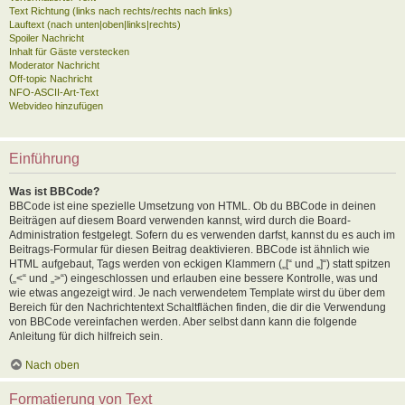
Text Richtung (links nach rechts/rechts nach links)
Lauftext (nach unten|oben|links|rechts)
Spoiler Nachricht
Inhalt für Gäste verstecken
Moderator Nachricht
Off-topic Nachricht
NFO-ASCII-Art-Text
Webvideo hinzufügen
Einführung
Was ist BBCode?
BBCode ist eine spezielle Umsetzung von HTML. Ob du BBCode in deinen
Beiträgen auf diesem Board verwenden kannst, wird durch die Board-
Administration festgelegt. Sofern du es verwenden darfst, kannst du es auch im
Beitrags-Formular für diesen Beitrag deaktivieren. BBCode ist ähnlich wie
HTML aufgebaut, Tags werden von eckigen Klammern („[“ und „]“) statt spitzen
(„<“ und „>“) eingeschlossen und erlauben eine bessere Kontrolle, was und
wie etwas angezeigt wird. Je nach verwendetem Template wirst du über dem
Bereich für den Nachrichtentext Schaltflächen finden, die dir die Verwendung
von BBCode vereinfachen werden. Aber selbst dann kann die folgende
Anleitung für dich hilfreich sein.
Nach oben
Formatierung von Text