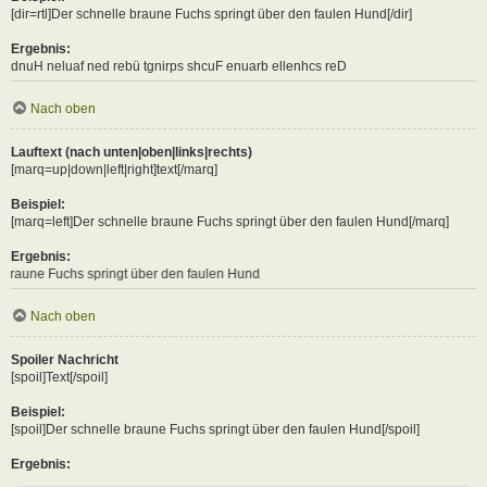
[dir=rtl]Der schnelle braune Fuchs springt über den faulen Hund[/dir]
Ergebnis:
Der schnelle braune Fuchs springt über den faulen Hund
Nach oben
Lauftext (nach unten|oben|links|rechts)
[marq=up|down|left|right]text[/marq]
Beispiel:
[marq=left]Der schnelle braune Fuchs springt über den faulen Hund[/marq]
Ergebnis:
springt über den faulen Hund
Nach oben
Spoiler Nachricht
[spoil]Text[/spoil]
Beispiel:
[spoil]Der schnelle braune Fuchs springt über den faulen Hund[/spoil]
Ergebnis: