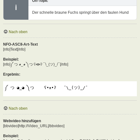
Off-Topic
ℹ
Der schnelle braune Fuchs springt über den faulen Hund
Nach oben
NFO-ASCII-Art-Text
[nfo]Text[/nfo]
Beispiel:
[nfo]༼ つ ◕_◕ ༽つ ʕ•ᴥ•ʔ ¯\_(ツ)_/¯[/nfo]
Ergebnis:
༼ つ ◕_◕ ༽つ    ʕ•ᴥ•ʔ   ¯\_(ツ)_/¯
Nach oben
Webvideo hinzufügen
[bbvideo]http://Video_URL[/bbvideo]
Beispiel: