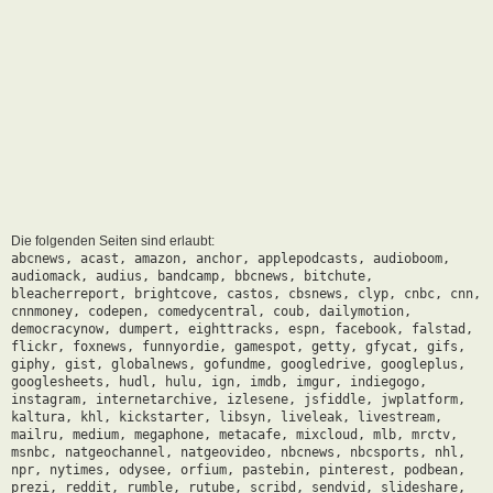
Die folgenden Seiten sind erlaubt:
abcnews, acast, amazon, anchor, applepodcasts, audioboom,
audiomack, audius, bandcamp, bbcnews, bitchute,
bleacherreport, brightcove, castos, cbsnews, clyp, cnbc, cnn,
cnnmoney, codepen, comedycentral, coub, dailymotion,
democracynow, dumpert, eighttracks, espn, facebook, falstad,
flickr, foxnews, funnyordie, gamespot, getty, gfycat, gifs,
giphy, gist, globalnews, gofundme, googledrive, googleplus,
googlesheets, hudl, hulu, ign, imdb, imgur, indiegogo,
instagram, internetarchive, izlesene, jsfiddle, jwplatform,
kaltura, khl, kickstarter, libsyn, liveleak, livestream,
mailru, medium, megaphone, metacafe, mixcloud, mlb, mrctv,
msnbc, natgeochannel, natgeovideo, nbcnews, nbcsports, nhl,
npr, nytimes, odysee, orfium, pastebin, pinterest, podbean,
prezi, reddit, rumble, rutube, scribd, sendvid, slideshare,