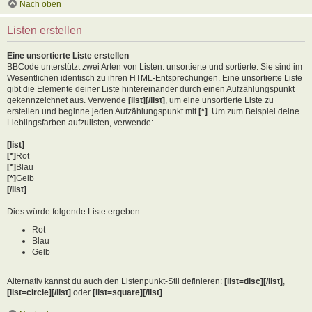
Nach oben
Listen erstellen
Eine unsortierte Liste erstellen
BBCode unterstützt zwei Arten von Listen: unsortierte und sortierte. Sie sind im
Wesentlichen identisch zu ihren HTML-Entsprechungen. Eine unsortierte Liste
gibt die Elemente deiner Liste hintereinander durch einen Aufzählungspunkt
gekennzeichnet aus. Verwende
[list][/list]
, um eine unsortierte Liste zu
erstellen und beginne jeden Aufzählungspunkt mit
[*]
. Um zum Beispiel deine
Lieblingsfarben aufzulisten, verwende:
[list]
[*]
Rot
[*]
Blau
[*]
Gelb
[/list]
Dies würde folgende Liste ergeben:
Rot
Blau
Gelb
Alternativ kannst du auch den Listenpunkt-Stil definieren:
[list=disc][/list]
,
[list=circle][/list]
oder
[list=square][/list]
.