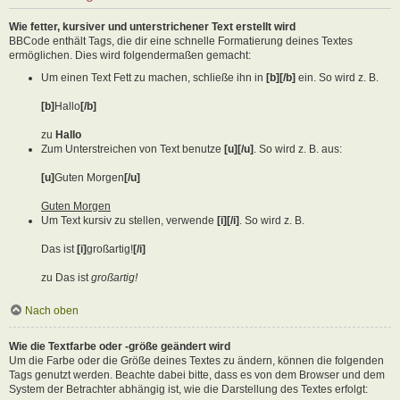
Wie fetter, kursiver und unterstrichener Text erstellt wird
BBCode enthält Tags, die dir eine schnelle Formatierung deines Textes
ermöglichen. Dies wird folgendermaßen gemacht:
Um einen Text Fett zu machen, schließe ihn in
[b][/b]
ein. So wird z. B.
[b]
Hallo
[/b]
zu
Hallo
Zum Unterstreichen von Text benutze
[u][/u]
. So wird z. B. aus:
[u]
Guten Morgen
[/u]
Guten Morgen
Um Text kursiv zu stellen, verwende
[i][/i]
. So wird z. B.
Das ist
[i]
großartig!
[/i]
zu Das ist
großartig!
Nach oben
Wie die Textfarbe oder -größe geändert wird
Um die Farbe oder die Größe deines Textes zu ändern, können die folgenden
Tags genutzt werden. Beachte dabei bitte, dass es von dem Browser und dem
System der Betrachter abhängig ist, wie die Darstellung des Textes erfolgt: