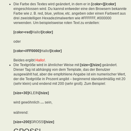
Die Farbe des Textes wird geändert, in dem er in
[color=][/color]
eingeschlossen wird. Du kannst entweder eine den Browsern bekannte
Farbe wie z. B. red, blue, yellow, etc. angeben oder einen Farbwert aus
drei zweistelligen Hexadezimalwerten wie #FFFFFF, #000000
verwenden. Um beispielsweise roten Text zu erstellen:
[color=red]
Hallo!
[/color]
oder
[color=#FF0000]
Hallo!
[/color]
Beides ergibt
Hallo!
.
Die Textgröße wird in ähnlicher Weise mit
[size=][/size]
geändert.
Dieser Tag ist abhängig von dem Template, das der Benutzer
ausgewählt hat, aber die empfohlene Angabe ist ein numerischer Wert,
der die Textgröße in Prozent angibt – beginnend standardmäßig mit 20
(sehr klein) und endend mit 200 (sehr groß). Zum Beispiel:
[size=30]
KLEIN
[/size]
wird gewöhnlich
sein,
KLEIN
während:
[size=200]
GROSS!
[/size]