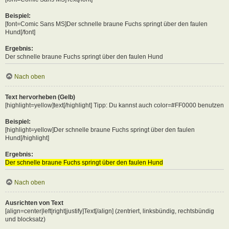
Beispiel:
[font=Comic Sans MS]Der schnelle braune Fuchs springt über den faulen
Hund[/font]
Ergebnis:
Der schnelle braune Fuchs springt über den faulen Hund
Nach oben
Text hervorheben (Gelb)
[highlight=yellow]text[/highlight] Tipp: Du kannst auch color=#FF0000 benutzen
Beispiel:
[highlight=yellow]Der schnelle braune Fuchs springt über den faulen
Hund[/highlight]
Ergebnis:
Der schnelle braune Fuchs springt über den faulen Hund
Nach oben
Ausrichten von Text
[align=center|left|right|justify]Text[/align] (zentriert, linksbündig, rechtsbündig
und blocksatz)