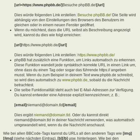
[url=https://www.phpbb.de/]
Besuche phpBB.de!
[/url]
Dies würde folgenden Link erstellen:
Besuche phpBB.de!
Die Seite wird
abhängig von den Einstellungen des Browsers des Benutzers im
gleichen oder in einem neuen Fenster geöffnet.
Wenn du möchtest, dass die URL selbst als Beschreibung angezeigt
wird, kannst du dies wie folgt erreichen:
[url]
https://www.phpbb.de/
[/url]
Dies würde folgenden Link erstellen:
https://www.phpbb.de/
phpBB hat zusätzlich eine Funktion, um Links automatisch zu erkennen.
Diese Funktion wandelt jede syntaktisch korrekte URL in einen Link um,
ohne dass du einen Tag oder sogar das führende https:// angeben
musst. Wenn du zum Beispiel in deinem Text www.phpbb.de schreibst,
so wird dies automatisch zu
www.phpbb.de
, sobald du die Nachricht
betrachtest.
Die selbe Funktionalität steht auch bei E-Mail-Adressen zur Verfügung.
Du kannst entweder eine Adresse explizit kennzeichnen; z. B.:
[email]
niemand@domain.tld
[/email]
Dies ergibt
niemand@domain.tld
. Oder du kannst direkt
niemand@domain.tld in deiner Nachricht verwenden, was automatisch
umgewandelt wird, wenn du die Nachricht anschaust.
Wie bei allen BBCode-Tags kannst du URLs all den anderen Tags wie
[img]
[/img]
(siehe nächsten Eintrag),
[b][/b]
usw. hinterlegen. Wie bei den