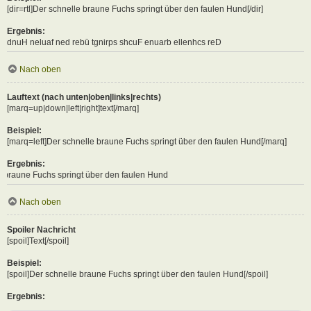
[dir=rtl]Der schnelle braune Fuchs springt über den faulen Hund[/dir]
Ergebnis:
Der schnelle braune Fuchs springt über den faulen Hund
Nach oben
Lauftext (nach unten|oben|links|rechts)
[marq=up|down|left|right]text[/marq]
Beispiel:
[marq=left]Der schnelle braune Fuchs springt über den faulen Hund[/marq]
Ergebnis:
 springt über den faulen Hund
Nach oben
Spoiler Nachricht
[spoil]Text[/spoil]
Beispiel:
[spoil]Der schnelle braune Fuchs springt über den faulen Hund[/spoil]
Ergebnis: