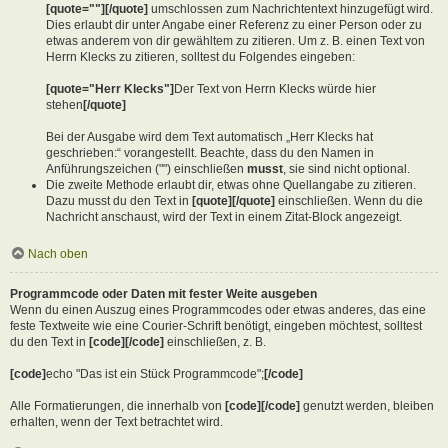
[quote=""][/quote]
umschlossen zum Nachrichtentext hinzugefügt wird.
Dies erlaubt dir unter Angabe einer Referenz zu einer Person oder zu
etwas anderem von dir gewähltem zu zitieren. Um z. B. einen Text von
Herrn Klecks zu zitieren, solltest du Folgendes eingeben:
[quote="Herr Klecks"]
Der Text von Herrn Klecks würde hier
stehen
[/quote]
Bei der Ausgabe wird dem Text automatisch „Herr Klecks hat
geschrieben:“ vorangestellt. Beachte, dass du den Namen in
Anführungszeichen ("") einschließen
musst
, sie sind nicht optional.
Die zweite Methode erlaubt dir, etwas ohne Quellangabe zu zitieren.
Dazu musst du den Text in
[quote][/quote]
einschließen. Wenn du die
Nachricht anschaust, wird der Text in einem Zitat-Block angezeigt.
Nach oben
Programmcode oder Daten mit fester Weite ausgeben
Wenn du einen Auszug eines Programmcodes oder etwas anderes, das eine
feste Textweite wie eine Courier-Schrift benötigt, eingeben möchtest, solltest
du den Text in
[code][/code]
einschließen, z. B.
[code]
echo "Das ist ein Stück Programmcode";
[/code]
Alle Formatierungen, die innerhalb von
[code][/code]
genutzt werden, bleiben
erhalten, wenn der Text betrachtet wird.