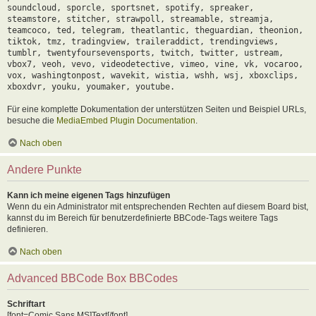
soundcloud, sporcle, sportsnet, spotify, spreaker,
steamstore, stitcher, strawpoll, streamable, streamja,
teamcoco, ted, telegram, theatlantic, theguardian, theonion,
tiktok, tmz, tradingview, traileraddict, trendingviews,
tumblr, twentyfoursevensports, twitch, twitter, ustream,
vbox7, veoh, vevo, videodetective, vimeo, vine, vk, vocaroo,
vox, washingtonpost, wavekit, wistia, wshh, wsj, xboxclips,
xboxdvr, youku, youmaker, youtube.
Für eine komplette Dokumentation der unterstützen Seiten und Beispiel URLs,
besuche die
MediaEmbed Plugin Documentation
.
Nach oben
Andere Punkte
Kann ich meine eigenen Tags hinzufügen
Wenn du ein Administrator mit entsprechenden Rechten auf diesem Board bist,
kannst du im Bereich für benutzerdefinierte BBCode-Tags weitere Tags
definieren.
Nach oben
Advanced BBCode Box BBCodes
Schriftart
[font=Comic Sans MS]Text[/font]