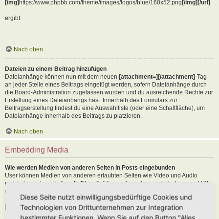
[img]
https://www.phpbb.com/theme/images/logos/blue/160x52.png
[/img][/url]
ergibt:
Nach oben
Dateien zu einem Beitrag hinzufügen
Dateianhänge können nun mit dem neuen
[attachment=][/attachment]
-Tag
an jeder Stelle eines Beitrags eingefügt werden, sofern Dateianhänge durch
die Board-Administration zugelassen wurden und du ausreichende Rechte zur
Erstellung eines Dateianhangs hast. Innerhalb des Formulars zur
Beitragserstellung findest du eine Auswahlliste (oder eine Schaltfläche), um
Dateianhänge innerhalb des Beitrags zu platzieren.
Nach oben
Embedding Media
Wie werden Medien von anderen Seiten in Posts eingebunden
User können Medien von anderen erlaubten Seiten wie Video und Audio
einbinden indem die
[media][/media]
Tags oder indem einfach die reine URL
der erlaubten Seite in den Text kopiert wird. Als Beispiel:
Diese Seite nutzt einwilligungsbedürftige Cookies und
Technologien von Drittunternehmen zur Integration
[media]
https://youtu.be/Ne18ZQ7LLI0
[/media]
bestimmter Funktionen. Wenn Sie auf den Button "Alles