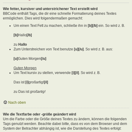
Wie fetter, kursiver und unterstrichener Text erstellt wird
BBCode enthält Tags, die dir eine schnelle Formatierung deines Textes
ermöglichen. Dies wird folgendermaßen gemacht:
Um einen Text Fett zu machen, schließe ihn in
[b][/b]
ein. So wird z. B.
[b]
Hallo
[/b]
zu
Hallo
Zum Unterstreichen von Text benutze
[u][/u]
. So wird z. B. aus:
[u]
Guten Morgen
[/u]
Guten Morgen
Um Text kursiv zu stellen, verwende
[i][/i]
. So wird z. B.
Das ist
[i]
großartig!
[/i]
zu Das ist
großartig!
Nach oben
Wie die Textfarbe oder -größe geändert wird
Um die Farbe oder die Größe deines Textes zu ändern, können die folgenden
Tags genutzt werden. Beachte dabei bitte, dass es von dem Browser und dem
System der Betrachter abhängig ist, wie die Darstellung des Textes erfolgt: