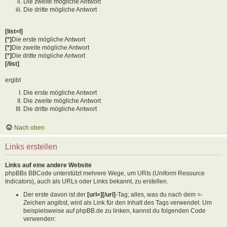
Die zweite mögliche Antwort
Die dritte mögliche Antwort
[list=I]
[*]
Die erste mögliche Antwort
[*]
Die zweite mögliche Antwort
[*]
Die dritte mögliche Antwort
[/list]
ergibt
Die erste mögliche Antwort
Die zweite mögliche Antwort
Die dritte mögliche Antwort
Nach oben
Links erstellen
Links auf eine andere Website
phpBBs BBCode unterstützt mehrere Wege, um URIs (Uniform Resource
Indicators), auch als URLs oder Links bekannt, zu erstellen.
Der erste davon ist der
[url=][/url]
-Tag; alles, was du nach dem =-
Zeichen angibst, wird als Link für den Inhalt des Tags verwendet. Um
beispielsweise auf phpBB.de zu linken, kannst du folgenden Code
verwenden: