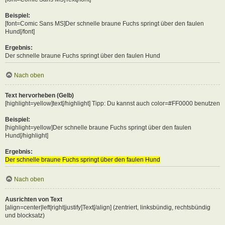
Beispiel:
[font=Comic Sans MS]Der schnelle braune Fuchs springt über den faulen
Hund[/font]
Ergebnis:
Der schnelle braune Fuchs springt über den faulen Hund
Nach oben
Text hervorheben (Gelb)
[highlight=yellow]text[/highlight] Tipp: Du kannst auch color=#FF0000 benutzen
Beispiel:
[highlight=yellow]Der schnelle braune Fuchs springt über den faulen
Hund[/highlight]
Ergebnis:
Der schnelle braune Fuchs springt über den faulen Hund
Nach oben
Ausrichten von Text
[align=center|left|right|justify]Text[/align] (zentriert, linksbündig, rechtsbündig
und blocksatz)