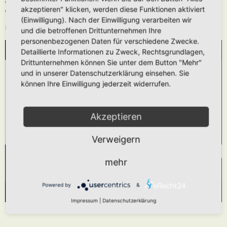
Wie oben beschrieben kann die URL auch ohne die
[media]
Tags verwendet
akzeptieren" klicken, werden diese Funktionen aktiviert
werden.
(Einwilligung). Nach der Einwilligung verarbeiten wir
Das hier gezeigt Beispiel würde folgendes generieren:
und die betroffenen Drittunternehmen Ihre
personenbezogenen Daten für verschiedene Zwecke.
Detaillierte Informationen zu Zweck, Rechtsgrundlagen,
WIR BENÖTIGEN IHRE ZUSTIMMUNG, UM
Drittunternehmen können Sie unter dem Button "Mehr"
DEN YOUTUBE-SERVICE ZU LADEN!
und in unserer Datenschutzerklärung einsehen. Sie
können Ihre Einwilligung jederzeit widerrufen.
Wir verwenden einen Service eines Drittanbieters,
um Videoinhalte einzubetten. Dieser Service kann
Daten zu Ihren Aktivitäten sammeln. Bitte lesen
Akzeptieren
Sie die Details durch und stimmen Sie der
Verweigern
Nutzung des Service zu, um dieses Video
anzusehen.
mehr
Mehr Informationen
Akzeptieren
Powered by
&
Powered by
Usercentrics Consent Management Platform
Impressum
|
Datenschutzerklärung