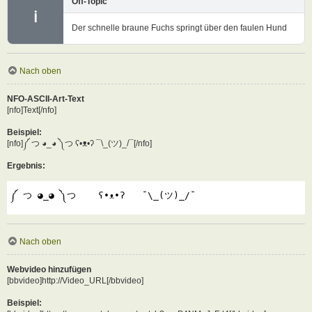
Off-Topic
ℹ
Der schnelle braune Fuchs springt über den faulen Hund
Nach oben
NFO-ASCII-Art-Text
[nfo]Text[/nfo]
Beispiel:
[nfo]༼ つ ◕_◕ ༽つ ʕ•ᴥ•ʔ ¯\_(ツ)_/¯[/nfo]
Ergebnis:
༼ つ ◕_◕ ༽つ    ʕ•ᴥ•ʔ   ¯\_(ツ)_/¯
Nach oben
Webvideo hinzufügen
[bbvideo]http://Video_URL[/bbvideo]
Beispiel: