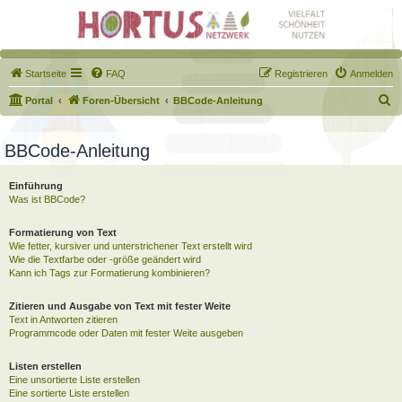
Startseite
FAQ
Registrieren
Anmelden
S
Portal
Foren-Übersicht
BBCode-Anleitung
u
c
BBCode-Anleitung
h
Einführung
e
Was ist BBCode?
Formatierung von Text
Wie fetter, kursiver und unterstrichener Text erstellt wird
Wie die Textfarbe oder -größe geändert wird
Kann ich Tags zur Formatierung kombinieren?
Zitieren und Ausgabe von Text mit fester Weite
Text in Antworten zitieren
Programmcode oder Daten mit fester Weite ausgeben
Listen erstellen
Eine unsortierte Liste erstellen
Eine sortierte Liste erstellen