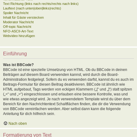
Text Richtung (links nach rechts/rechts nach links)
Lauftext (nach unten|oben|links|rechts)
Spoiler Nachricht
Inhalt für Gäste verstecken
Moderator Nachricht
Off-topic Nachricht
NFO-ASCII-Art-Text
Webvideo hinzufügen
Einführung
Was ist BBCode?
BBCode ist eine spezielle Umsetzung von HTML. Ob du BBCode in deinen
Beiträgen auf diesem Board verwenden kannst, wird durch die Board-
Administration festgelegt. Sofern du es verwenden darfst, kannst du es auch im
Beitrags-Formular für diesen Beitrag deaktivieren. BBCode ist ähnlich wie
HTML aufgebaut, Tags werden von eckigen Klammern („[“ und „]“) statt spitzen
(„<“ und „>“) eingeschlossen und erlauben eine bessere Kontrolle, was und
wie etwas angezeigt wird. Je nach verwendetem Template wirst du über dem
Bereich für den Nachrichtentext Schaltflächen finden, die dir die Verwendung
von BBCode vereinfachen werden. Aber selbst dann kann die folgende
Anleitung für dich hilfreich sein.
Nach oben
Formatierung von Text