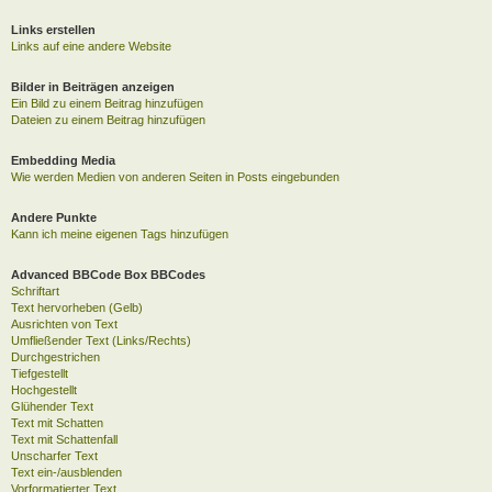
Links erstellen
Links auf eine andere Website
Bilder in Beiträgen anzeigen
Ein Bild zu einem Beitrag hinzufügen
Dateien zu einem Beitrag hinzufügen
Embedding Media
Wie werden Medien von anderen Seiten in Posts eingebunden
Andere Punkte
Kann ich meine eigenen Tags hinzufügen
Advanced BBCode Box BBCodes
Schriftart
Text hervorheben (Gelb)
Ausrichten von Text
Umfließender Text (Links/Rechts)
Durchgestrichen
Tiefgestellt
Hochgestellt
Glühender Text
Text mit Schatten
Text mit Schattenfall
Unscharfer Text
Text ein-/ausblenden
Vorformatierter Text