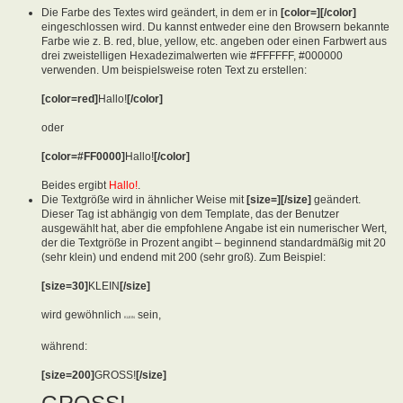
Die Farbe des Textes wird geändert, in dem er in
[color=][/color]
eingeschlossen wird. Du kannst entweder eine den Browsern bekannte
Farbe wie z. B. red, blue, yellow, etc. angeben oder einen Farbwert aus
drei zweistelligen Hexadezimalwerten wie #FFFFFF, #000000
verwenden. Um beispielsweise roten Text zu erstellen:
[color=red]
Hallo!
[/color]
oder
[color=#FF0000]
Hallo!
[/color]
Beides ergibt
Hallo!
.
Die Textgröße wird in ähnlicher Weise mit
[size=][/size]
geändert.
Dieser Tag ist abhängig von dem Template, das der Benutzer
ausgewählt hat, aber die empfohlene Angabe ist ein numerischer Wert,
der die Textgröße in Prozent angibt – beginnend standardmäßig mit 20
(sehr klein) und endend mit 200 (sehr groß). Zum Beispiel:
[size=30]
KLEIN
[/size]
wird gewöhnlich
sein,
KLEIN
während:
[size=200]
GROSS!
[/size]