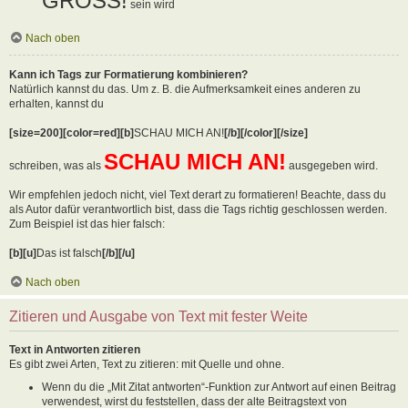
GROSS!
sein wird
Nach oben
Kann ich Tags zur Formatierung kombinieren?
Natürlich kannst du das. Um z. B. die Aufmerksamkeit eines anderen zu
erhalten, kannst du
[size=200][color=red][b]
SCHAU MICH AN!
[/b][/color][/size]
SCHAU MICH AN!
schreiben, was als
ausgegeben wird.
Wir empfehlen jedoch nicht, viel Text derart zu formatieren! Beachte, dass du
als Autor dafür verantwortlich bist, dass die Tags richtig geschlossen werden.
Zum Beispiel ist das hier falsch:
[b][u]
Das ist falsch
[/b][/u]
Nach oben
Zitieren und Ausgabe von Text mit fester Weite
Text in Antworten zitieren
Es gibt zwei Arten, Text zu zitieren: mit Quelle und ohne.
Wenn du die „Mit Zitat antworten“-Funktion zur Antwort auf einen Beitrag
verwendest, wirst du feststellen, dass der alte Beitragstext von