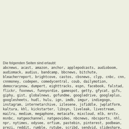
Die folgenden Seiten sind erlaubt:
abcnews, acast, amazon, anchor, applepodcasts, audioboom,
audiomack, audius, bandcamp, bbcnews, bitchute,
bleacherreport, brightcove, castos, cbsnews, clyp, cnbc, cnn,
cnnmoney, codepen, comedycentral, coub, dailymotion,
democracynow, dumpert, eighttracks, espn, facebook, falstad,
flickr, foxnews, funnyordie, gamespot, getty, gfycat, gifs,
giphy, gist, globalnews, gofundme, googledrive, googleplus,
googlesheets, hudl, hulu, ign, imdb, imgur, indiegogo,
instagram, internetarchive, izlesene, jsfiddle, jwplatform,
kaltura, khl, kickstarter, libsyn, liveleak, livestream,
mailru, medium, megaphone, metacafe, mixcloud, mlb, mrctv,
msnbc, natgeochannel, natgeovideo, nbcnews, nbcsports, nhl,
npr, nytimes, odysee, orfium, pastebin, pinterest, podbean,
prezi, reddit, rumble, rutube, scribd, sendvid, slideshare,