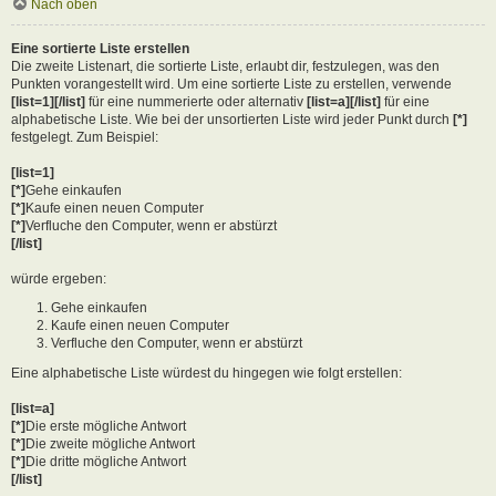
Nach oben
Eine sortierte Liste erstellen
Die zweite Listenart, die sortierte Liste, erlaubt dir, festzulegen, was den
Punkten vorangestellt wird. Um eine sortierte Liste zu erstellen, verwende
[list=1][/list]
für eine nummerierte oder alternativ
[list=a][/list]
für eine
alphabetische Liste. Wie bei der unsortierten Liste wird jeder Punkt durch
[*]
festgelegt. Zum Beispiel:
[list=1]
[*]
Gehe einkaufen
[*]
Kaufe einen neuen Computer
[*]
Verfluche den Computer, wenn er abstürzt
[/list]
würde ergeben:
Gehe einkaufen
Kaufe einen neuen Computer
Verfluche den Computer, wenn er abstürzt
Eine alphabetische Liste würdest du hingegen wie folgt erstellen:
[list=a]
[*]
Die erste mögliche Antwort
[*]
Die zweite mögliche Antwort
[*]
Die dritte mögliche Antwort
[/list]