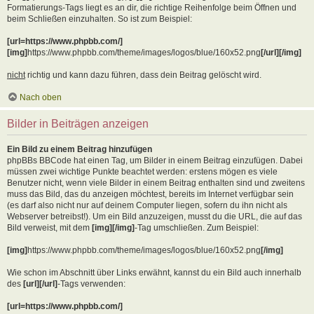
Formatierungs-Tags liegt es an dir, die richtige Reihenfolge beim Öffnen und
beim Schließen einzuhalten. So ist zum Beispiel:
[url=https://www.phpbb.com/]
[img]
https://www.phpbb.com/theme/images/logos/blue/160x52.png
[/url][/img]
nicht
richtig und kann dazu führen, dass dein Beitrag gelöscht wird.
Nach oben
Bilder in Beiträgen anzeigen
Ein Bild zu einem Beitrag hinzufügen
phpBBs BBCode hat einen Tag, um Bilder in einem Beitrag einzufügen. Dabei
müssen zwei wichtige Punkte beachtet werden: erstens mögen es viele
Benutzer nicht, wenn viele Bilder in einem Beitrag enthalten sind und zweitens
muss das Bild, das du anzeigen möchtest, bereits im Internet verfügbar sein
(es darf also nicht nur auf deinem Computer liegen, sofern du ihn nicht als
Webserver betreibst!). Um ein Bild anzuzeigen, musst du die URL, die auf das
Bild verweist, mit dem
[img][/img]
-Tag umschließen. Zum Beispiel:
[img]
https://www.phpbb.com/theme/images/logos/blue/160x52.png
[/img]
Wie schon im Abschnitt über Links erwähnt, kannst du ein Bild auch innerhalb
des
[url][/url]
-Tags verwenden:
[url=https://www.phpbb.com/]